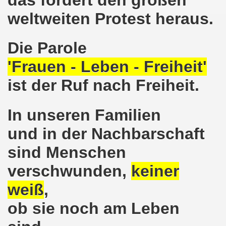
weltweiten Protest heraus.
o-Bewegung am 17.05.2021 setzt Zeichen der Solidarität m
nkirchen am 12.04.2021: Klare Kante gegen Corona-Leugner
Die Parole
os als einer der Schwerpunkt-Themen am 12.04.2021 der 
'Frauen - Leben - Freiheit'
ist der Ruf nach Freiheit.
enkirchen am 29.03.2021 mit großem Zuspruch - gefragt
sdemo-Bewegung am 29.03.2021 steht konsequent gegen das
In unseren Familien
wegung sendet kämpferische Grüße am 08.03.2021 zum Int
und in der Nachbarschaft
o-Bewegung am 08.03.2021 im Zeichen des Internationale
sind Menschen
verschwunden,
keiner
28. Gelsenkirchener Montagsdemo-Bewegung am 08. März 20
weiß
,
21 bei Eiseskälte gegen die katastrophale Flüchtlings- un
ob sie noch am Leben
nkirchener Montagsdemo-Bewegung am 15. Februar 2021 - we