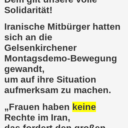
ntag, den 08.11.2021 Tag des Widerstands für die Rettung
Solidarität!
Armut und auch gegen Arbeitsplatzvernichtung stand im M
Iranische Mitbürger hatten
gegen die Abwälzung der Krisenlasten auf unserem Rücke
sich an die
sdemonstration in Gelsenkirchenen-Buer am 11.10.2021 und
Gelsenkirchener
37. Gelsenkirchener Montagsdemo-Bewegung am 11.10.2021 
Montagsdemo-Bewegung
re auch wieder für die Landesliste der internationalisti
gewandt,
um auf ihre Situation
nkirchen am 13.09.2021 im direkten Gespräch - Diskussi
aufmerksam zu machen.
onstration solidarisch am 12.07.2021 mit Stefan Engel, m
34. Montagsdemo-Bewegung Gelsenkirchen am 12.07.2021!
„Frauen haben
keine
Gelsenkirchener Bürger am 14.06.2021 müssen alle wirklic
Rechte im Iran,
das fordert den großen
33. Gelsenkirchener Montagsdemo-Bewegung am 14.06.2021