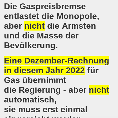
Die Gaspreisbremse
 und die geplante Politik der neuen NRW-Koalition von CD
entlastet die Monopole,
en steht mit voller Solidarität an der Seite der ukrainis
aber
nicht
die Ärmsten
o-Bewegung erwartet Sicherheit - vor den Machenschaften
und die Masse der
ktiv werden - 626. Gelsenkirchener Montagsdemo-Bewegung 
Bevölkerung.
mo-Bewegung diskutiert Wahlschlappe der SPD
Eine Dezember-Rechnung
re auch am 14.05.2017 für die MLPD direkt zur Landtagswah
in diesem Jahr 2022
für
egung bezieht Stellung - NEIN zum Angriff Donald Trumps
Gas übernimmt
o-Bewegung ruft auf gegen Donald Trumps Luftangriffe au
die Regierung - aber
nicht
automatisch,
-Bewegung im Zeichen der internationalen Arbeiter-Solidar
sie muss erst einmal
e - weg mit Hartz IV, nicht nur Nachbesserung a la Martin S