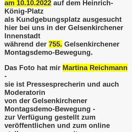
am 10.10.2022
auf dem Heinrich-
König-Platz
o-Bewegung steht solidarisch am 17.07.2017 hinter Thoma
als Kundgebungsplatz ausgesucht
Norbert Emmerich, stellvertretender Bürgermeister von Ge
hier bei uns in der Gelsenkirchener
Innenstadt
sdemo-Bewegung am 08.06.2026 hat stattgefunden am Platz 
während der
755.
Gelsenkirchener
E.ON-Kathi“ am 11.05.2026 während der Kundgebung in der
Montagsdemo-Bewegung.
nstration am 09.03.2026 verurteilt Nahostkrieg und solida
Das Foto hat mir
Martina Reichmann
irchen im neuen Jahr 2026 am 05.01.2026 mit dem aktuel
-
sie ist Pressesprecherin und auch
 Teilnehmerin am 10.11.2025 auf der 793. Gelsenkirchener 
Moderatorin
re zur Kommunalwahl am 14.09.2025 hier bei uns in Gelsen
von der Gelsenkirchener
Montagsdemo-Bewegung -
 eine einzigartige Demonstration am 08.09.2025 hier bei un
zur Verfügung gestellt zum
veröffentlichen und zum online
ration Gelsenkirchen am 08.09.2025 um 17.30 Uhr, Treffpunk