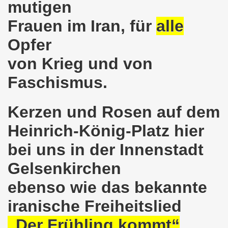
kirchen am 23.01.2023: Nebenkostenexplosion stoppen - In
mutigen
Frauen im Iran, für
alle
irchen im neuen Jahr 2023 am 23.01.2023 mit Schwerpunk
Opfer
-Bewegung am 21.11.2022: Sofortiger Stopp des völkerrech
von Krieg und von
ner Montagsdemo-Bewegung am 14.11.2022 auf dem Heinrich
Faschismus.
hlands! Protest gegen die Preissteigerungen und für höher
Kerzen und Rosen auf dem
kirchen am 10.10.2022: "Jin - Jiyan - Azadi - Frauen, Leb
Heinrich-König-Platz hier
tifaschistische Herbstdemonstration gegen die Politik der
bei uns in der Innenstadt
stration ruft auf am 10.10.2022 zur Solidarität mit den M
Gelsenkirchen
zt erst recht am 01.10.2022 nach Berlin zur bundesweiten H
ebenso wie das bekannte
kirchen lädt am 12.09.2022 ein: Entlastungs-Paket im Fok
iranische Freiheitslied
 Verhindern wir den III. Weltkrieg! Kommt zum Antikriegsta
„Der Frühling kommt“