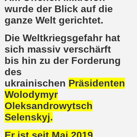
wurde der Blick auf die
kirchen protestiert und demonstriert am 14.10.2019: Rece
ganze Welt gerichtet.
tranten auf der 16. bundesweiten Herbstdemo-Bewegung i
ndesweiten Herbstdemonstration am 03. Oktober 2019 in Erf
Die Weltkriegsgefahr hat
monstration am 03. Oktober 2019 in Erfurt
sich massiv verschärft
bis hin zu der Forderung
Bewegung am 09.09.2019 erklärt Dietrich Keil aus Essen ihr
des
-Bewegung am 09.09.2019 in Gelsenkirchen
ukrainischen
Präsidenten
ung findet am 03.10.2019 in Erfurt statt!
Wolodymyr
elsenkirchen am 12.08.2019 - ein begeisterndes Fest de
Oleksandrowytsch
er Montagsdemo-Bewegung steigt am 12.08.2019!
Selenskyj.
.06.2019 in Gelsenkirchen: Die Entlassungen im Bergbau
Er ist seit Mai 2019
enkirchen diskutierte am 13.05.2019 mit Europawahl-Kan