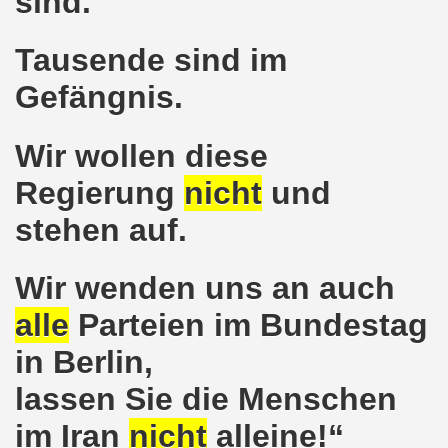
sind.
ener Montagsdemo-Bewegung am 11. Januar 2021
Tausende sind im
mo-Bewegung am 23.11.2020 zum heißen Eisen Corona und
Gefängnis.
o-Bewegung am 02.11.2020 - auf der Straße gegen das Kr
stration am 10.10.2020 in Düsseldorf
Wir wollen diese
ener Montagsdemo-Bewegung am 02. November 2020
Regierung
nicht
und
stehen auf.
 auf die Bevölkerung! Beschäftigte und Arbeitslose gemein
chen ruft auf: Kommt mit am 10.10.2020 gemeinsam zur B
Wir wenden uns an auch
o-Brennpunkte am 14.09.2020: Wahlauswertung - Lage in M
alle
Parteien im Bundestag
o-Bewegung am 14.09.2020 mit breiter Themenpalette
in Berlin,
lassen Sie die Menschen
re ich (Thomas Kistermann) zur Kommunalwahl für das ü
im Iran
nicht
alleine!“
 Gesetz und dadurch wurde bis zum heutigen Zeitpunkt im Jah