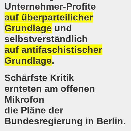
Unternehmer-Profite
e auch am 24.09.2017 für die internationalistische Liste M
auf überparteilicher
andidaten zur Bundestagswahl in Berlin am 24.09.2017
Grundlage
und
egung im direkten Gespräch - Diskussion mit Kandidatinn
selbstverständlich
er ARGE Gelsenkirchen ein Bewerbungstraining vermittelt
auf antifaschistischer
ung feiert Erfolg - Weltfrauenaktivistin in Indien wieder 
Grundlage
.
 die 30-Stunden-Woche bei vollem Lohnausgleich! Kampf für
Schärfste Kritik
ontagsdemo-Bewegung wird zum rauschenden Volksfest mit
ernteten am offenen
3 Jahre Gelsenkirchener Montagsdemo-Bewegung am 14. Au
Mikrofon
ali
die Pläne der
o-Bewegung steht solidarisch hinter Siegmar Herrlinger,
Bundesregierung in Berlin.
 Mut machende Demonstration direkt in der Gelsenkirchen