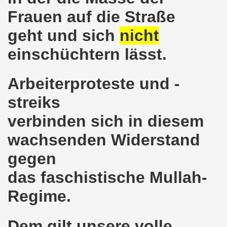
Frauen auf die Straße
nkirchen am 14.03.2022: Wir müssen alles tun, um einen W
geht und sich
nicht
er Montagsdemo-Bewegung am 14.03.2022 - stärken wir den
einschüchtern lässt.
kirchen am 28.02.2022 - breiter Protest und breiter Wide
Arbeiterproteste und -
irchen ruft auf am 28.02.2022 zum Tag des Widerstands: Ge
streiks
o-Bewegung am 14. Februar 2022 in der Innenstadt Gelsen
verbinden sich in diesem
von der 740. Gelsenkirchener Montagsdemo-Bewegung zum Ja
wachsenden Widerstand
enkirchen macht im neuen Jahr 2022 am 10.01.2022 eige
gegen
nkirchen am 13.12.2021 nimmt Ampel-Koalition unter die
das faschistische Mullah-
Regime.
dgebung am 06.12.2021 in Halle an der Saale Contra Beweg
mo-Bewegung am 08.11.2021 im Zeichen des Kampfs zur Re
Dem gilt unsere volle