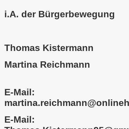
em palästinensischen Volk und mit dem libanesischen Volk! 
i.A. der Bürgerbewegung
n Eisenach: Zeichen gegen Sozialkahlschlag und Zeichen
rchener Montagsdemonstration am 12.08.2024 - eine Erfolgs
Thomas Kistermann
elsenkirchen am 12.08.2024 ab 17.30 Uhr - am Platz der 
nkirchen am 08.07.2024 Protest gegen Armut, Demonstratio
Martina Reichmann
nd Kampfprogramm der Bundesweiten Montagsdemo-Bewegung
6. Gelsenkirchener Montagsdemo-Bewegung am 10.06.2024 um
E-Mail:
kirchen am 13.05.2024 um 17.30 Uhr auf dem Heinrich-König
martina.reichmann@online
-Bewegung am 08.04.2024 auf dem Heinrich-König-Platz in 
E-Mail:
kirchen ruft auf am 11.03.2024 zum Jahrestag Fukushima un