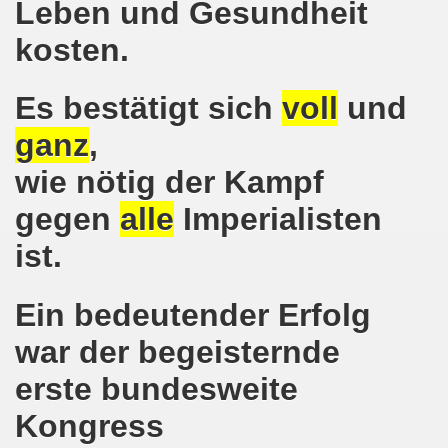
Leben und Gesundheit
hen am 13.10.2018 mit tollem Beitrag in Berlin
kosten.
lin! Setzen wir gemeinsam ein kämpferisches Zeichen gegen
Es bestätigt sich
voll
und
senkirchener Montagsdemonstration: Kampf gegen Zechen-
ganz
,
o-Bewegung am 01.10.2018 - gegen die Rechtsentwicklung d
wie nötig der Kampf
tärken und wichtige Informationen zur 15. Herbstdemonstrat
gegen
alle
Imperialisten
 Arbeiter und Montagsdemonstranten Frank Oettler aus Hall
ist.
9. Montagsdemo-Bewegung in Gelsenkirchen
Ein bedeutender Erfolg
onstration: Beeindruckender Protest am 17.09.2018 gege
war der begeisternde
 Regierung in Berlin als Teil der Großdemonstration #untei
erste bundesweite
mo-Bewegung am 17.09.2018 ruft auf zum Protest gegen Z
Kongress