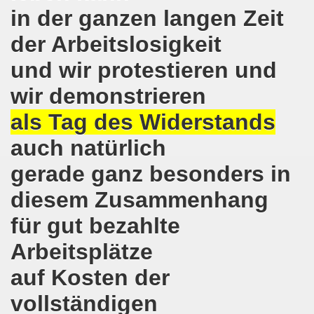
in der ganzen langen Zeit
-Bewegung erklärt sich solidarisch mit der Seppelfricke-B
der Arbeitslosigkeit
mo-Bewegung mit breiter Themenpalette
und wir protestieren und
o-Bewegung am 06.11.2017 - Auf nach Bonn zur großen Demo
wir demonstrieren
als Tag des Widerstands
Aktionstag am 11.11.2017 in Bonn
auch natürlich
wegung protestiert und demonstriert entschieden gegen
gerade ganz besonders in
o-Bewegung mit breit gefächerter Themen-Palette
diesem Zusammenhang
ung protestiert: Faschist filmt Protestaktion - von Polize
für gut bezahlte
olidarität für Monika Gärtner-Engel und die MLPD Gelsenk
Arbeitsplätze
7 auf der 644. Gelsenkirchener Montagsdemo-Bewegung der K
auf Kosten der
um Rechtsruck der Bundesregierung in Berlin!
vollständigen