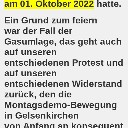
e und gegen die Aufmärsche der Partei "Die Rechte" stehe
am 01. Oktober 2022
hatte.
-Bewegung Gelsenkirchen beim Delegierten-Treffen der 
Ein Grund zum feiern
nen sind gezwungen, die Tafel in Anspruch zu nehmen!
war der Fall der
hier bei uns in Gelsenkirchen. Auftakt der weltweiten intern
Gasumlage, das geht auch
nahmt YPG-Fahne trotz richterlicher Erlaubnis
auf unseren
entschiedenen Protest und
enkirchen mit heißen Brennpunkten
auf unseren
Aufruf zur Demonstration "Efrin wird leben" 20.03.2018, ab
entschiedenen Widerstand
hen protestiert und demonstriert am 05.03.2018 gegen u
zurück, den die
o-Bewegung begrüßt am 05.03.2018 die neue Regierung in
Montagsdemo-Bewegung
mo-Bewegung solidarisch am 19.02.2018 im Kampf gegen A
in Gelsenkirchen
o-Bewegung diskutiert am 19.02.2018 über heißes Eisen 
von Anfang an konsequent