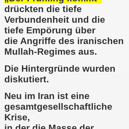
demonstration ist bereit seit dem 22.08.2022 zu kämpfen un
drückten die tiefe
Verbundenheit und die
demonstration ruft auf am 22.08.2022 zum Protest und zum
tiefe Empörung über
 Gelsenkirchener Montagsdemo-Bewegung: Stärken wir den a
die Angriffe des iranischen
wegung feierte am 11.07.2022 das 750. Jubiläum der 750
Mullah-Regimes aus.
r 751. Gelsenkirchener Montagsdemo-Bewegung auf dem Hei
Die Hintergründe wurden
2022 gegen Inflation, gegen Armut und gegen die Weltkrie
diskutiert.
onstration mit bis zu etwa ca. 1.500 Teilnehmerinnen und T
er Montagsdemo-Bewegung am 23.05.2022 - stärken wir den a
Neu im Iran ist eine
eiligte mich aktiv am 01.05.2022 im Zeichen des Kampfes g
gesamtgesellschaftliche
Krise,
ler Rechte gleichermaßen bekämpfen am 28.03.2022 auf de
in der die Masse der
 Gelsenkirchener Montagsdemo-Bewegung - stärken wir den 