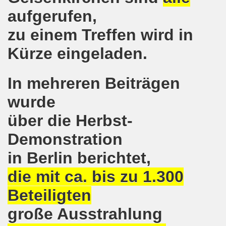
aufgerufen,
senkirchen am 09. Juli 2018 berichtet über NRW-weite Dem
zu einem Treffen wird in
lsenkirchen am 18.06.2018 als Warm-Up für die NRW-weite
Kürze eingeladen.
en ergreift Initiative zur Protestdemonstration am 18.0
nstrationen am 28.05.2018 und am 04.06.2018 jeweils dort 
In mehreren Beiträgen
wurde
-Bewegung Gelsenkirchen am 28.05.2018
über die Herbst-
che 671. Gelsenkirchener Montagsdemo-Bewegung am 14.05.
Demonstration
o-Bewegung am 07.05.2018 bestärkt Widerstand gegen Har
in Berlin berichtet,
senkirchen am 16.04.2018 und am 23.04.2018 mit brisant
die mit ca. bis zu 1.300
o-Bewegung im Zeichen des antifaschistischen Protestes
Beteiligten
i uns in der Gelsenkirchener Innenstadt am 07.04.2018 erf
große Ausstrahlung