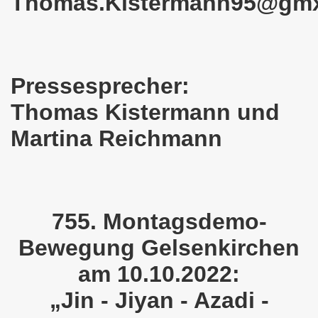
Thomas.Kistermann95@gm
en: Wir protestieren und wir demonstrieren gegen die Anz
er Saale setzt am 27.01.2024 Verbot der MLPD-Fahne mit p
kirchen zeigt am 05.02.2024 Flagge um 17.30 Uhr auf dem 
Pressesprecher:
uch am 08.01.2024 der Diskriminierung und der Kriminalisi
Thomas Kistermann und
.2023 gestorben - Nachruf der Koordinierungsgruppe
Martina Reichmann
-Bewegung: Protest gegen Arbeitsplatzvernichtung und Prot
olizeieinsatz gegen Kundgebung und gegen Frank Oettler am
755. Montagsdemo-
ionen durch die Innenstädte von Stuttgart, von Erfurt 
Bewegung Gelsenkirchen
-Bewegung am 09.10.2023 um 17.30 Uhr auf dem Heinrich-Kö
am 10.10.2022:
stermann und von Martina Reichmann: Gelungenes Fest am
„Jin - Jiyan - Azadi -
demo-Bewegung - feier am 11.09.2023 um 17.30 Uhr auf dem 