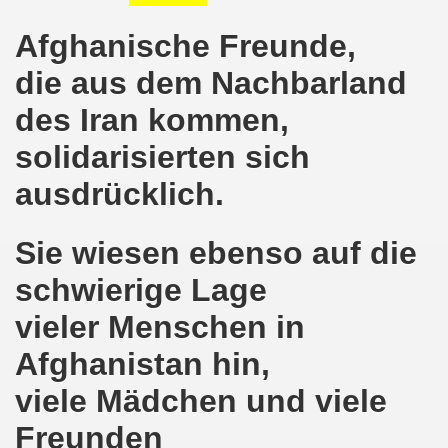
8.2020: 16 Jahre Gelsenkirchener Montagsdemo-Bewegung un
Afghanische Freunde,
gsdemo-Bewegung - Jubiläum am 10.08.2020
die aus dem Nachbarland
des Iran kommen,
nd im Kampf um Arbeitsplätze und auch im Kampf gegen J
solidarisierten sich
o-Bewegung reiht sich ein am 08.06.2020 in weltweite Pr
ausdrücklich.
 und die einzigartige Show-Einlage von dir aus dem Jahr 198
-Bewegung am 08.06.2020 im Zeichen der Solidarität mit d
Sie wiesen ebenso auf die
schwierige Lage
enkirchen am 25.05.2020: Jetzt erst RECHT die Gelsenk
vieler Menschen in
nkirchen am 25.05.2020 - Corona-Gerecht und kämpferisch
Afghanistan hin,
nkirchen - Berichte aus erster Hand am 11.05.2020 span
viele Mädchen und viele
r Krisenlasten auf Arbeiter, auf Erwerbslose, auf Familien
Freunden