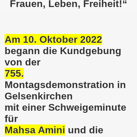
Frauen, Leben, Freiheit!“
o-Bewegung als Korrespondenz veröffentlicht von Thomas 
kirchen solidarisiert sich am 10.07.2023 mit Jan Specht 
nkirchen am 10.07.2023 auf dem Heinrich-König-Platz um 1
Am 10. Oktober 2022
o-Bewegung Gelsenkirchen sagt am 12.06.2023 „Nein“ zu A
begann die Kundgebung
von der
kirchen am 12.06.2023 um 17.30 Uhr auf dem Heinrich-Köni
755.
 der Befreiung vom Hitler-Faschismus - aktiver Widerstand 
Montagsdemonstration in
auf dem Heinrich-König-Platz als Kundgebungsplatz ausges
Gelsenkirchen
nkirchen am 13.03.2023 ruft auf: Aktiver Widerstand gege
mit einer Schweigeminute
kirchen solidarisch mit den Betroffenen am 13.02.2023 de
für
nkirchen am 13.02.2023: Aktiver Widerstand gegen die aku
Mahsa Amini
und die