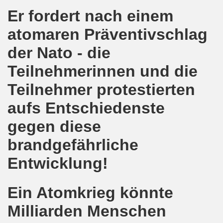
kirchen wünscht allen Freundinnen und wünscht allen Fr
Er fordert nach einem
sdemo-Bewegung am 10.12.2018 mit gelben Westen und mit a
atomaren Präventivschlag
der Nato - die
gung feiert am 10.12.2018 die 700. Bürgerbewegung sehr ku
Teilnehmerinnen und die
 Montagsdemo-Bewegung Gelsenkirchen mit Frank Oettler au
Teilnehmer protestierten
-Bewegung fordert am 03.12.2018: Freigabe des Kultursaal
aufs Entschiedenste
o-Bewegung findet ausnahmsweise am 03.12.2018 in Gelsenk
gegen diese
2018 vor dem Amtsgericht Gelsenkirchen: Weg mit der Stra
brandgefährliche
ner Montagsdemo-Bewegung ist und bleibt wirklich jetzt imme
Entwicklung!
-Bewegung protestiert und demonstriert am 05.11.2018 geg
Ein Atomkrieg könnte
-Bewegung ruft auf am 05.11.2018 zur Solidarität mit Koban
Milliarden Menschen
senkirchen am 24.09.2018 uneingeschränkt solidarisch mit