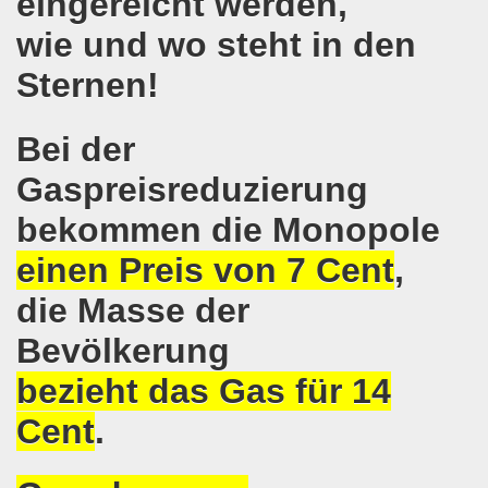
eingereicht werden,
r Stunde: 621. Gelsenkirchener Montagsdemo-Bewegung ruft au
wie und wo steht in den
Gelsenkirchener Montagsdemo-Bewegung: Keine Abschiebung 
Sternen!
mo-Bewegung berichtet am 20.03.2017 von der Bundesdele
Bei der
o-Bewegung: Widerstand zur Abschaltung aller AKWs auf Ko
Gaspreisreduzierung
t im Mittelpunkt der 618. Gelsenkirchener Montagsdemo-
bekommen die Monopole
-Bewegung setzt Zeichen: Freiheit für Deniz Yücel und all
einen Preis von 7 Cent
,
egung ruft zum Protest gegen die Amtseinführung von Don
die Masse der
terstützt Frank Oettler vor Gericht!
Bevölkerung
egung zum Jahresauftakt steckt erste Ziele für 2017!
bezieht das Gas für 14
Cent
.
auf dem Rücken der Arbeiter, ihrer Familien und Kommunen!
o-Bewegung mit großer Resonanz und internationaler Ban