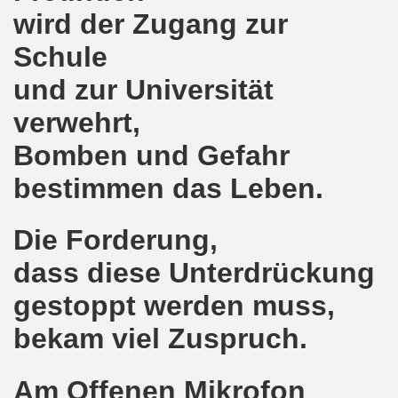
lsenkirchen wieder am 11.05.2020 auf der Straße - Corona
wird der Zugang zur
egung bleibt aktiv auch in Corona-Zeiten!
Schule
nkirchen als Tag des Widerstands am 09.03.2020: Abschalt
und zur Universität
verwehrt,
ung am 19.03.2020 zur Corona-Pandemie
Bomben und Gefahr
nkirchen mahnt am 09.03.2020 an Folgen von Fukushima -
bestimmen das Leben.
hen Kampf (offener Brief von Frank Oettler aus Halle an der
-Bewegung demonstriert und protestiert am 17.02.2020: St
Die Forderung,
dass diese Unterdrückung
-Bewegung ruft auf am 17.02.2020 zur Demonstration und z
gestoppt werden muss,
wegung wird zum Tag X aufrufen
bekam viel Zuspruch.
3. Montagsdemo-Bewegung in Gelsenkirchen ins Jahr 2020 - g
o-Bewegung am 14.10.2019 mit klarer Haltung gegen den Kr
Am Offenen Mikrofon