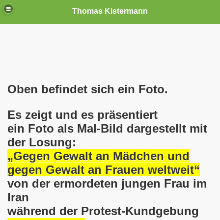
Thomas Kistermann
nn
tenschutzverordnung. Sie ist seit dem 25.05.2018 in Kraft!
Oben befindet sich ein Foto.
teilungen, Ideen und Anregungen!
Es zeigt und es präsentiert
tellung
ein Foto als Mal-Bild dargestellt mit
rmann) jeweils am 01.09.1991 (21 Jahre jung ) und am 05.0
der Losung:
„Gegen Gewalt an Mädchen und
Nicole Todzy hat acht Kinder - sehen darf die junge Mutter k
gegen Gewalt an Frauen weltweit“
r in Gelsenkirchen-Buer mit der Sachkundeprüfung nach § 3
von der ermordeten jungen Frau im
Iran
-Bewegung steht mit voller Solidarität hinter Thomas Ki
während der Protest-Kundgebung
ation solidarisch mit Thomas Kistermann