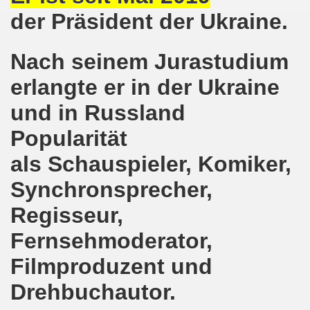
der Präsident der Ukraine.
on der Bergleute und ihrer Familien am 17.06.2019 und Ber
Nach seinem Jurastudium
nkirchen diskutiert am 13.05.2019 mit Europawahl-Kandi
erlangte er in der Ukraine
nkirchen nimmt am 08.04.2019 Mietfragen, Hartz IV und Um
und in Russland
o-Bewegung am 11.03.2019 mahnt an Folgen von Fukushima
Popularität
nkirchen am 11.03.2019 solidarisch mit Kollegen in Hag
als Schauspieler, Komiker,
nkirchen am 11.03.2019 im Zeichen des Umweltkampfes un
Synchronsprecher,
nkirchen am 11.02.2019 protestiert und demonstriert gege
Regisseur,
kirchen am 11.02.2019 - antifaschistische Demonstration
Fernsehmoderator,
Filmproduzent und
der 701. Montagsdemonstration Gelsenkirchen
Drehbuchautor.
ngend stärken - jetzt erst recht!