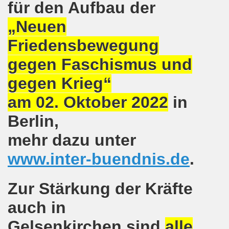
für den Aufbau der
pfenden Arbeiter und an die kämpfenden Arbeiterinnen bei 
„Neuen
 Gelsenkirchen: Eine Erfolgsgeschichte und eine Feier am
Friedensbewegung
m 20.08.2018 in Gelsenkirchen - ein Grund zu feiern!
gegen Faschismus und
-Bewegung am 13.08.2018 hält weiterhin wie bisher daran fe
gegen Krieg“
o-Bewegung am 06.08.2018 unter dem Motto: "Seebrücke s
am 02. Oktober 2022
in
4 Jahre Gelsenkirchener Montagsdemo-Bewegung am 20.08.
Berlin,
irchen ist mit den streikenden Kolleginnen und mit den s
mehr dazu unter
www.inter-buendnis.de
.
018 - der Kultursaal und das Haus des Widerstands in der "H
en ruft am 23.07.2018 mit auf zur Protestdemonstration: De
Zur Stärkung der Kräfte
nell und wirklich sehr kreativ: Eine junge Frau ergreift se
auch in
hen am 07.07.2018 aktiver Part bei der Düsseldorfer De
Gelsenkirchen sind
alle