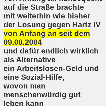
auf die Straße brachte
o-Bewegung in Gelsenkirchen am 05.02.2018 wächst auf r
mit weiterhin wie bisher
o-Bewegung am 05.02.2018 diskutiert über Regierungsbildu
der Losung gegen Hartz IV
gen die türkische Invasion in Afrin - kämpferisch, lebendig
von Anfang an seit dem
gung ruft auf zur ruhrgebietsweiten Demonstration am 29.
09.08.2004
-Bewegung fordert mit über 300facher Stimme: Stoppt die A
und dafür endlich wirklich
-Bewegung ruft auf zum Protest gegen die Angriffe der Tür
als Alternative
wegung mit gutem Start ins Jahr 2018
ein Arbeitslosen-Geld und
eine Sozial-Hilfe,
-Bewegung am 18.12.2017 bestärkt die klare Position: Ha
wovon man
ltigendes Zeichen der Solidarität der Völker!
menschenwürdig gut
chen ruft zu Protesten und zu Demonstrationen gegen D
leben kann
 11.11.2017 in Bonn! 2.000 Teilnehmerinnen und Teilnehme