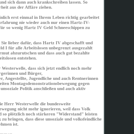
nd sich dann auch krankschreiben lassen. So
rheit aus der Affäre ziehen.
nlich erst einmal in Ihrem Leben richtig gearbeitet
rfahrung nie wieder auch nur einen Hartz-IV-
ür so wenig Hartz IV Geld Schneeschippen zu
Sie lieber dafür, dass Hartz IV abgeschafft und
ld I für alle Arbeitslosen unbegrenzt ausgezahlt
Armut abzurutschen und dass auch gut bezahlte
eitslosen entstehen.
 Westerwelle, dass sich jetzt endlich noch mehr
gerinnen und Bürger,
r, Angestellte, Jugendliche und auch Rentnerinnen
eiten Montagsdemonstrationsbewegung gegen
unsoziale Politik anschließen und auch aktiv
ie Herr Westerwelle die bundesweite
wegung nicht mehr ignorieren, weil dass Volk
d so plötzlich noch stärkeren "Widerstand" leisten
u bringen, dass diese unsoziale und volksfeindliche
ehmen ist.