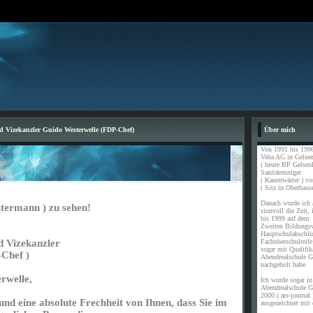
d Vizekanzler Guido Westerwelle (FDP-Chef)
Über mich
Von 1991 bis 1996
Veba AG in Gelsen
( heute BP Gelsen
Sanitärreiniger
( Kauenwärter ) vo
( Sitz in Oberhause
Danach wurde ich a
stermann ) zu sehen!
sinnvoll die Zeit,
bis 1999 auf dem
Zweiten Bildungs
Hauptschulabschl
Fachoberschulreife
d Vizekanzler
sogar mit Qualifik
Chef )
Abendrealschule G
nachgeholt habe.
rwelle,
Ich wurde sogar in 
Abendrealschule G
2000 ( ars-journal 
 und eine absolute Frechheit von Ihnen, dass Sie im
ausgezeichnet mit 