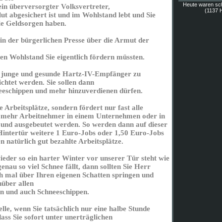
Heute waren sc
in überversorgter Volksvertreter,
(1137 H
lut abgesichert ist und im Wohlstand lebt und Sie
le Geldsorgen haben.
in der bürgerlichen Presse über die Armut der
n Wohlstand Sie eigentlich fördern müssten.
n junge und gesunde Hartz-IV-Empfänger zu
chtet werden. Sie sollen dann
eeschippen und mehr hinzuverdienen dürfen.
e Arbeitsplätze, sondern fördert nur fast alle
h mehr Arbeitnehmer in einem Unternehmen oder in
 und ausgebeutet werden. So werden dann auf dieser
Hintertür weitere 1 Euro-Jobs oder 1,50 Euro-Jobs
 natürlich gut bezahlte Arbeitsplätze.
eder so ein harter Winter vor unserer Tür steht wie
enau so viel Schnee fällt, dann sollten Sie Herr
h mal über Ihren eigenen Schatten springen und
nüber allen
n und auch Schneeschippen.
le, wenn Sie tatsächlich nur eine halbe Stunde
ss Sie sofort unter unerträglichen