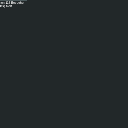
hon 118 Besucher
its) hier!