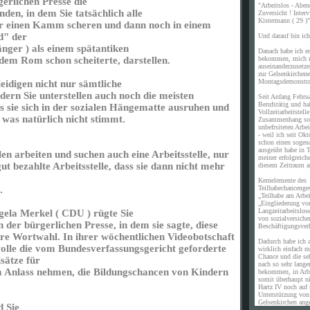
erlichen Presse die
"Arbeitslos - Aben
n, in dem Sie tatsächlich alle
Zuversicht ! Inte
Kistermann ( 29 )"
 einen Kamm scheren und dann noch in einem
d" der
Und darauf bin ich 
ger ) als einem spätantiken
Danach habe ich er
bekommen, mich m
em Rom schon scheiterte, darstellen.
auseinanderzusetz
zur Gelsenkirchene
Montagsdemonstra
leidigen nicht nur sämtliche
ern Sie unterstellen auch noch die meisten
Seit Anfang Febru
Berufstätig und ha
 sie sich in der sozialen Hängematte ausruhen und
Vollzeitarbeitstell
, was natürlich nicht stimmt.
Zusammenhang sof
unbefrsiteten Arb
- weil ich seit Okt
schon einen sogen
ausgeübt habe in T
n arbeiten und suchen auch eine Arbeitsstelle, nur
meiner erfolgreich
 gut bezahlte Arbeitsstelle, dass sie dann nicht mehr
diesem Zeitraum a
Kernelemente des
Teilhabechancenges
.
„Teilhabe am Arbe
„Eingliederung vo
Langzeitarbeitslos
ela Merkel ( CDU ) rügte Sie
von sozialversiche
 der bürgerlichen Presse, in dem sie sagte, diese
Beschäftigungsverh
hre Wortwahl. In ihrer wöchentlichen Videobotschaft
Dadurch habe ich a
wolle die vom Bundesverfassungsgericht geforderte
wirklich einfach m
Chance und die se
sätze für
nach so sehr langer
Anlass nehmen, die Bildungschancen von Kindern
bekommen, in Arb
somit überhaupt n
Hartz IV noch auf 
Unterstützung vo
Gelsenkirchen ang
 Sie