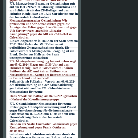
geplanten Einschnitten im sozialen Bereich!
773. Montagsdemo-Bewegung Gelsenkirchen ruft
auf am 11.03.2024 zum Jahrestag Fukushima und
zur Solidarität mit den ZF-Kollegen auf dem
Heinrich-König-Platz um 17.30 Uhr hier bei uns in
der Innenstadt Gelsenkirchen
Montagsdemonstration Gelsenkirchen: Wir
protestieren und wir demonstrieren gegen die
Anzeigen der Polizei gegen Lisa Gärtner und gegen
Ulja Serway wegen angeblich „illegaler
Kundgebung“ gegen die AfD am 27.01.2024 in
Gelsenkirchen
Linken-Abgeordnete in Halle an der Saale setzt am
27.01.2024 Verbot der MLPD-Fahne mit
polizeilichen Zwangsmaßnahmen durch. Die
Gelsenkirchener Montagsdemo-Bewegung ist mit
Frank Oettler aus Halle an der Saale
uneingeschränkt solidarisch!
772. Montagsdemo-Bewegung Gelsenkirchen zeigt
am 05.02.2024 Flagge um 17.30 Uhr auf dem
Heinrich-König-Platz in Gelsenkirchen: Keinen
Fußbreit der AfD und keinen Fußbreit von
Neofaschistischen! Kampf der Rechtsentwicklung -
in Deutschland und weltweit!
Solidarität mit Palästina - Versuch am 08.01.2024
der Diskriminierung und der Kriminalisierung
gescheitert während der 771. Gelsenkirchener
Montagsdemo-Bewegung
Hans Nowak aus Bottrop am 04.12.2023 gestorben
- Nachruf der Koordinierungsgruppe
770. Gelsenkirchener Montagsdemo-Bewegung:
Protest gegen Arbeitsplatzvernichtung und Protest
gegen Umweltzerstörung, für die internationale
Solidarität am 11.12.2023 um 17.30 Uhr auf dem
Heinrich-König-Platz in der Innenstadt
Gelsenkirchen
Halle an der Saale: Unerhörter Polizeieinsatz gegen
Kundgebung und gegen Frank Oettler am
30.10.2023
Selbstbewusste Herbstdemonstrationen durch die
Innenstädte von Stuttgart, von Erfurt und von