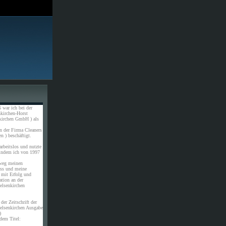
 war ich bei der
kirchen-Horst
kirchen GmbH ) als
n der Firma Cleaners
n ) beschäftigt.
rbeitslos und nutzte
 indem ich von 1997
weg meinen
uss und meine
 mit Erfolg und
ation an der
elsenkirchen
der Zeitschrift der
elsenkirchen Ausgabe
)
dem Titel: