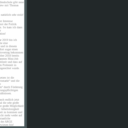
drealschule gibt neue
rview mit Thomas
natürlich sehr stolz!
st Interesse
it der Politik
en. So kam ich dann
r
tion!
ar 2019 bin ich
be eine
e und in diesem
ort sogar einen
eitsvertrag bekommen
ober 2018 bereits
annten Mini-Job
eilzeit und dass auf
en Probezeit in
ngerechtet wurde.
etzes ist die
itsmarkt“ und die
n
en“ durch Förderung
rungspflichtigen
ältnissen.
uch endlich jetzt
al die sehr große
hr große Möglichkeit
 Arbeitslosigkeit
eit zu kommen und
icht mehr weder auf
staatliche
n der ARGE
ewiesen bin!