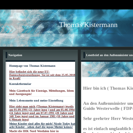
Thomas Kistermann
Navigation
Leserbrief an den Außenminister un
Homepage von Thomas Kistermann
Hier befindet sich die neue EU-
Datenschutzverordnung. Sie ist seit dem 25.05.2018
in Kraft!
Kontaktformular
Hier bin ich ( Thomas Ki
Mein Gästebuch für Einträge, Mitteilungen, Ideen
und Anregungen!
Mein Lebensmotto und meine Einstellung
An den Außenminister un
Hier sieht man mich (Thomas Kistermann) jeweils
Guido Westerwelle ( FDP-
am 01.09.1991 (21 Jahre jung ) und am 05.08.1994
(24 Jahre jung) und am 07.07.1991 (20 Jahre und
348 Tage jung) und im Januar 1981 (10 Jahre und
Sehr geehrter Herr Weste
6 Monate jung)
Meine Kinder sind alles für mich! Nicole Todzy hat
acht Kinder - sehen darf die junge Mutter keines!
es ist einfach unglaublich
Macht die IHK Nord Westfalen hier in