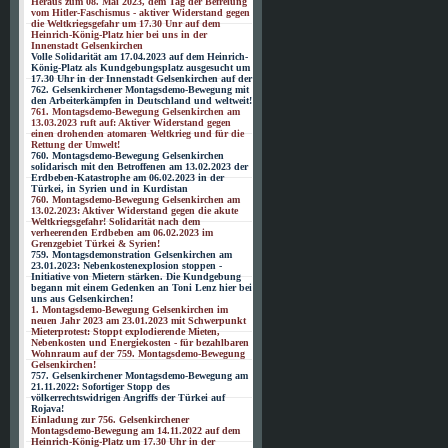
Heraus zum 08. Mai 2023, dem Tag der Befreiung
vom Hitler-Faschismus - aktiver Widerstand gegen
die Weltkriegsgefahr um 17.30 Unr auf dem
Heinrich-König-Platz hier bei uns in der
Innenstadt Gelsenkirchen
Volle Solidarität am 17.04.2023 auf dem Heinrich-
König-Platz als Kundgebungsplatz ausgesucht um
17.30 Uhr in der Innenstadt Gelsenkirchen auf der
762. Gelsenkirchener Montagsdemo-Bewegung mit
den Arbeiterkämpfen in Deutschland und weltweit!
761. Montagsdemo-Bewegung Gelsenkirchen am
13.03.2023 ruft auf: Aktiver Widerstand gegen
einen drohenden atomaren Weltkrieg und für die
Rettung der Umwelt!
760. Montagsdemo-Bewegung Gelsenkirchen
solidarisch mit den Betroffenen am 13.02.2023 der
Erdbeben-Katastrophe am 06.02.2023 in der
Türkei, in Syrien und in Kurdistan
760. Montagsdemo-Bewegung Gelsenkirchen am
13.02.2023: Aktiver Widerstand gegen die akute
Weltkriegsgefahr! Solidarität nach dem
verheerenden Erdbeben am 06.02.2023 im
Grenzgebiet Türkei & Syrien!
759. Montagsdemonstration Gelsenkirchen am
23.01.2023: Nebenkostenexplosion stoppen -
Initiative von Mietern stärken. Die Kundgebung
begann mit einem Gedenken an Toni Lenz hier bei
uns aus Gelsenkirchen!
1. Montagsdemo-Bewegung Gelsenkirchen im
neuen Jahr 2023 am 23.01.2023 mit Schwerpunkt
Mieterprotest: Stoppt explodierende Mieten,
Nebenkosten und Energiekosten - für bezahlbaren
Wohnraum auf der 759. Montagsdemo-Bewegung
Gelsenkirchen!
757. Gelsenkirchener Montagsdemo-Bewegung am
21.11.2022: Sofortiger Stopp des
völkerrechtswidrigen Angriffs der Türkei auf
Rojava!
Einladung zur 756. Gelsenkirchener
Montagsdemo-Bewegung am 14.11.2022 auf dem
Heinrich-König-Platz um 17.30 Uhr in der