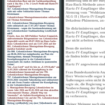
Bundestag und in der bürg
Gelsenkirchen-Buer mit der Sachkundeprüfung
nach § 34a Abs. 2 Nr. 2 GewO Profit mit Hartz-IV-
Hau-Ruck-Methode anwende
Empfängern?
Hartz-IV-Empfänger über
567. Gelsenkirchener Montagsdemo-Bewegung
steht mit voller Solidarität hinter Thomas
Atemzug vom "Wohlstan
Kistermann
ALG II ( Hartz-IV-Empfän
Gelsenkirchener Montagsdemonstration solidarisch
mit Thomas Kistermann
Dekadenz-Phänomen, an d
633. Gelsenkirchener Montagsdemo-Bewegung
steht solidarisch am 17.07.2017 hinter Thomas
Sie diskriminieren und be
Kistermann - wegen der Auseinandersetzung mit
der Gelsenkirchener Stadtmarketing Gesellschaft
Hartz-IV-Empfänger, sond
mbH
Hartz-IV-Empfänger, dass
Freude, dass der AfD-Politiker Norbert Emmerich,
stellvertretender Bürgermeister von Gelsenkirchen
gar nicht arbeiten wollen
abgewählt wurde am 09.07.2026 im Hans-Sachs-
Haus Gelsenkirchen und am 13.07.2026 auf der
801. Gelsenkirchener Montagsdemo-Bewegung
Denn die meisten
darüber berichtet wurde
Die 800. Gelsenkirchener Montagsdemo-Bewegung
Hartz-IV-Empfänger wolle
am 08.06.2026 hat stattgefunden am Platz der
sie finden leider keine so
Montagsdemo, ehemals Preuteplatz als
Kundgebungsplatz in der Gelsenkirchener
auf
Innenstadt: ein starkes Jubiläum in spannenden
Hartz IV angewiesen sind
Zeiten!
Von „Gas-Gerd“ und bis hin zu „E.ON-Kathi“ am
11.05.2026 während der Kundgebung in der
Frau Bundeskanzlerin Ang
Gelsenkirchener Innenstadt auf der 799.
Gelsenkirchener Montagsdemo-Bewegung
Herr Westerwelle sogar in
797. Gelsenkirchener Montagsdemonstration am
Äußerungen seien nicht i
09.03.2026 verurteilt Nahostkrieg und solidarisiert
sich mit Owen Franke während der Kundgebung
sagte sie, die Regierung 
in der Gelsenkirchener City
1. Montagsdemo-Bewegung Gelsenkirchen im
Neuberechnung der Regel
neuen Jahr 2026 am 05.01.2026 mit dem aktuellen
Hartz-IV-Empfänger zum 
Schwerpunkt-Thema: „Hände Weg von
Venezuela!“ als Auftakt-Kundgebung in der
zu verbessern.
Gelsenkirchener City auf der 795. Gelsenkirchener
Montagsdemo-Bewegung
Beitrag veröffentlicht von einer Teilnehmerin am
Meiner Meinung nach sind