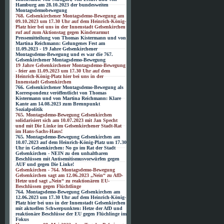
Hamburg am 28.10.2023 der bundesweiten
Montagsdemobewegung
768. Gelsenkirchener Montagsdemo-Bewegung am
09.10.2023 um 17.30 Uhr auf dem Heinrich-König-
Platz hier bei uns in der Innenstadt Gelsenkirchen
ruf auf zum Aktionstag gegen Kinderarmut
Pressemitteilung von Thomas Kistermann und von
Martina Reichmann: Gelungenes Fest am
11.09.2023 - 19 Jahre Gelsenkirchener
Montagsdemo-Bewegung und es war die 767.
Gelsenkirchener Montagsdemo-Bewegung
19 Jahre Gelsenkirchener Montagsdemo-Bewegung
- feier am 11.09.2023 um 17.30 Uhr auf dem
Heinrich-König-Platz hier bei uns in der
Innenstadt Gelsenkirchen
766. Gelsenkirchener Montagsdemo-Bewegung als
Korrespondenz veröffentlicht von Thomas
Kistermann und von Martina Reichmann: Klare
Kante am 14.08.2023 zum Brennpunkt
Sozialpolitik
765. Montagsdemo-Bewegung Gelsenkirchen
solidarisiert sich am 10.07.2023 mit Jan Specht
und mit Die Linke im Gelsenkirchener Stadt-Rat
im Hans-Sachs-Haus!
765. Montagsdemo-Bewegung Gelsenkirchen am
10.07.2023 auf dem Heinrich-König-Platz um 17.30
Uhr in Gelsenkirchen: No go im Rat der Stadt
Gelsenkirchen - NEIN zu den unhaltbaren
Beschlüssen mit Antisemitismusvorwürfen gegen
AUF und gegen Die Linke!
Gelsenkirchen - 764. Montagsdemo-Bewegung
Gelsenkirchen sagt am 12.06.2023 „Nein“ zu AfD-
Hetze und sagt „Nein“ zu reaktionären EU-
Beschlüssen gegen Flüchtlinge
764. Montagsdemo-Bewegung Gelsenkirchen am
12.06.2023 um 17.30 Uhr auf dem Heinrich-König-
Platz hier bei uns in der Innenstadt Gelsenkirchen
mit aktuellen Schwerpunkten: Hetze der AfD und
reaktionäre Beschlüsse der EU gegen Flüchlinge im
Fokus