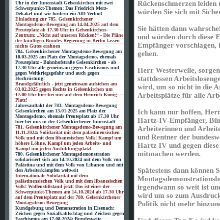
Rückenschmerzen leiden u
Uhr in der Innenstadt Gelsenkirchen mit zwei
Schwerpunkt-Themen: Das Friedrich Merz-
würden Sie sich mit Siche
Debakel und wir fordern ein AfD-Verbot!
Einladung zur 785. Gelsenkirchener
Montagsdemo-Bewegung am 14.04.2025 auf dem
Sie hätten dann wahrschei
Preuteplatz ab 17.30 Uhr in Gelsenkirchen-
Zentrum: „Nicht auf unseren Rücken!“ - Die Pläne
und würden durch diese E
der künftigen Bundes-Regierung in Berlin lassen
Empfänger vorschlagen, f
nichts Gutes erahnen
784. Gelsenkirchener Montagsdemo-Bewegung am
gehen.
10.03.2025 am Platz der Montagsdemo, ehemals
Preuteplatz - Bahnhofstraße Gelsenkirchen - ab
17.30 Uhr alle gemeinsam gegen Faschismus und
Herr Westerwelle, sorgen 
gegen Weltkriegsgefahr und auch gegen
stattdessen Arbeitslosenge
Hochrüstung!
Brandgefährlich - jetzt gemeinsam aufstehen am
wird, um so nicht in die 
03.02.2025 gegen Rechts in Gelsenkirchen um
Arbeitsplätze für alle Arb
17.00 Uhr hier bei uns auf dem Heinrich-König-
Platz!
Jahresauftakt der 783. Montagsdemo-Bewegung
Gelsenkirchen am 13.01.2025 am Platz der
Ich kann nur hoffen, Herr
Montagsdemo, ehemals Preuteplatz ab 17.30 Uhr
Hartz-IV-Empfänger, Bür
hier bei uns in der Gelsenkirchener Innenstadt
781. Gelsenkirchener Montagsdemo-Bewegung am
Arbeiterinnen und Arbeite
11.11.2024: Solidarität mit dem palästinensischen
und Rentner der bundesw
Volk und mit dem libanesischen Volk! Kampf um
höhere Löhne, Kampf um jeden Arbeits- und
Hartz IV und gegen diese 
Kampf um jeden Ausbildungsplatz!
mitmachen werden.
780. Gelsenkirchener Montagsdemonstration
solidarisiert sich am 14.10.2024 mit dem Volk von
Palästina und mit dem Volk von Libanon und mit
Spätestens dann können S
den Arbeiterkämpfen weltweit
Internationale Solidarität mit dem
Montagsdemonstrationsbe
palästinensischen Volk und mit dem libanesischen
irgendwann so weit ist un
Volk! Waffenstillstand jetzt! Das ist einer der
Schwerpunkt-Themen am 14.10.2024 ab 17.30 Uhr
wird um so zum Ausdruck z
auf dem Preuteplatz auf der 780. Gelsenkirchener
Montagsdemo-Bewegung
Politik nicht mehr hinzun
Kundgebung und Demonstration in Eisenach:
Zeichen gegen Sozialkahlschlag und Zeichen gegen
Faschismus am 17.08.2024: Bundesweite