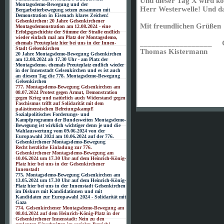
Und dieser Tag X wird 
Montagsdemo-Bewegung und der
Herr Westerwelle! Und da
Bergarbeiterbewegung setzen zusammen mit
Demonstration in Eisenach klares Zeichen!
Gelsenkirchen: 20 Jahre Gelsenkirchener
Mit freundlichen Grüßen
Montagsdemonstration am 12.08.2024 - eine
Erfolgsgeschichte der Stimme der Straße endlich
wieder einfach mal am Platz der Montagsdemo,
__________________ Gel
ehemals Preuteplatz hier bei uns in der Innen-
Stadt Gelsenkirchen
Thomas Kistermann
20 Jahre Montagsdemo-Bewegung Gelsenkirchen
am 12.08.2024 ab 17.30 Uhr - am Platz der
Montagsdemo, ehemals Preuteplatz endlich wieder
in der Innenstadt Gelsenkirchen und es ist auch
an diesem Tag die 778. Montagsdemo-Bewegung
Gelsenkirchen
777. Montagsdemo-Bewegung Gelsenkirchen am
08.07.2024 Protest gegen Armut, Demonstration
gegen Krieg und natürlich auch Widerstand gegen
Faschismus trifft auf Solidarität mit dem
palästinensischen Befreiungskampf!
Sozialpolitisches Forderungs- und
Kampfprogramm der Bundesweiten Montagsdemo-
Bewegung ist wirklich wichtiger denn je und die
Wahlauswertung vom 09.06.2024 von der
Europawahl 2024 am 10.06.2024 auf der 776.
Gelsenkirchener Montagsdemo-Bewegung
Recht herzliche Einladung zur 776.
Gelsenkirchener Montagsdemo-Bewegung am
10.06.2024 um 17.30 Uhr auf dem Heinrich-König-
Platz hier bei uns in der Gelsenkirchener
Innenstadt
775. Montagsdemo-Bewegung Gelsenkirchen am
13.05.2024 um 17.30 Uhr auf dem Heinrich-König-
Platz hier bei uns in der Innenstadt Gelsenkirchen
im Diskurs mit Kandidatinnen und mit
Kandidaten zur Europawahl 2024 - Solidarität mit
Gaza
774. Gelsenkirchener Montagsdemo-Bewegung am
08.04.2024 auf dem Heinrich-König-Platz in der
Gelsenkirchener Innenstadt: Nein zu den