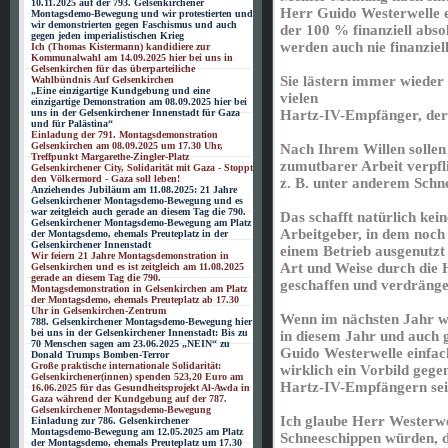
10.11.2025 auf der 793. Gelsenkirchener
Herr Guido Westerwelle e
Montagsdemo-Bewegung und wir protestierten und
wir demonstrierten gegen Faschismus und auch
der 100 % finanziell abso
gegen jeden imperialistischen Krieg
werden auch nie finanziel
Ich (Thomas Kistermann) kandidiere zur
Kommunalwahl am 14.09.2025 hier bei uns in
Gelsenkirchen für das überparteiliche
Sie lästern immer wieder 
Wahlbündnis Auf Gelsenkirchen
„Eine einzigartige Kundgebung und eine
vielen
einzigartige Demonstration am 08.09.2025 hier bei
uns in der Gelsenkirchener Innenstadt für Gaza
Hartz-IV-Empfänger, dere
und für Palästina“
Einladung der 791. Montagsdemonstration
Gelsenkirchen am 08.09.2025 um 17.30 Uhr,
Nach Ihrem Willen solle
Treffpunkt Margarethe-Zingler-Platz
zumutbarer Arbeit verpfli
Gelsenkirchener City, Solidarität mit Gaza - Stoppt
den Völkermord - Gaza soll leben!
z. B. unter anderem Schn
Anziehendes Jubiläum am 11.08.2025: 21 Jahre
Gelsenkirchener Montagsdemo-Bewegung und es
war zeitgleich auch gerade an diesem Tag die 790.
Das schafft natürlich kein
Gelsenkirchener Montagsdemo-Bewegung am Platz
Arbeitgeber, in dem noc
der Montagsdemo, ehemals Preuteplatz in der
Gelsenkirchener Innenstadt
einem Betrieb ausgenutzt
Wir feiern 21 Jahre Montagsdemonstration in
Art und Weise durch die 
Gelsenkirchen und es ist zeitgleich am 11.08.2025
gerade an diesem Tag die 790.
geschaffen und verdrängen
Montagsdemonstration in Gelsenkirchen am Platz
der Montagsdemo, ehemals Preuteplatz ab 17.30
Uhr in Gelsenkirchen-Zentrum
Wenn im nächsten Jahr wi
788. Gelsenkirchener Montagsdemo-Bewegung hier
bei uns in der Gelsenkirchener Innenstadt: Bis zu
in diesem Jahr und auch g
70 Menschen sagen am 23.06.2025 „NEIN“ zu
Guido Westerwelle einfac
Donald Trumps Bomben-Terror
Große praktische internationale Solidarität:
wirklich ein Vorbild gege
Gelsenkirchener(innen) spenden 523,20 Euro am
Hartz-IV-Empfängern sei
16.06.2025 für das Gesundheitsprojekt Al-Awda in
Gaza während der Kundgebung auf der 787.
Gelsenkirchener Montagsdemo-Bewegung
Ich glaube Herr Westerwel
Einladung zur 786. Gelsenkirchener
Montagsdemo-Bewegung am 12.05.2025 am Platz
Schneeschippen würden, da
der Montagsdemo, ehemals Preuteplatz um 17.30