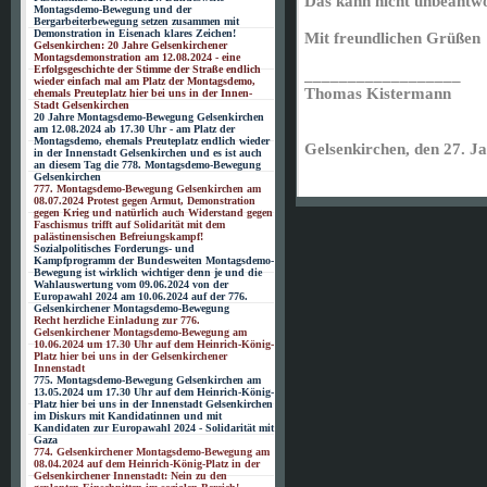
Das kann nicht unbeantwo
Montagsdemo-Bewegung und der
Bergarbeiterbewegung setzen zusammen mit
Demonstration in Eisenach klares Zeichen!
Mit freundlichen Grüßen
Gelsenkirchen: 20 Jahre Gelsenkirchener
Montagsdemonstration am 12.08.2024 - eine
Erfolgsgeschichte der Stimme der Straße endlich
__________________
wieder einfach mal am Platz der Montagsdemo,
Thomas Kistermann
ehemals Preuteplatz hier bei uns in der Innen-
Stadt Gelsenkirchen
20 Jahre Montagsdemo-Bewegung Gelsenkirchen
am 12.08.2024 ab 17.30 Uhr - am Platz der
Montagsdemo, ehemals Preuteplatz endlich wieder
Gelsenkirchen, den 27. J
in der Innenstadt Gelsenkirchen und es ist auch
an diesem Tag die 778. Montagsdemo-Bewegung
Gelsenkirchen
777. Montagsdemo-Bewegung Gelsenkirchen am
08.07.2024 Protest gegen Armut, Demonstration
gegen Krieg und natürlich auch Widerstand gegen
Faschismus trifft auf Solidarität mit dem
palästinensischen Befreiungskampf!
Sozialpolitisches Forderungs- und
Kampfprogramm der Bundesweiten Montagsdemo-
Bewegung ist wirklich wichtiger denn je und die
Wahlauswertung vom 09.06.2024 von der
Europawahl 2024 am 10.06.2024 auf der 776.
Gelsenkirchener Montagsdemo-Bewegung
Recht herzliche Einladung zur 776.
Gelsenkirchener Montagsdemo-Bewegung am
10.06.2024 um 17.30 Uhr auf dem Heinrich-König-
Platz hier bei uns in der Gelsenkirchener
Innenstadt
775. Montagsdemo-Bewegung Gelsenkirchen am
13.05.2024 um 17.30 Uhr auf dem Heinrich-König-
Platz hier bei uns in der Innenstadt Gelsenkirchen
im Diskurs mit Kandidatinnen und mit
Kandidaten zur Europawahl 2024 - Solidarität mit
Gaza
774. Gelsenkirchener Montagsdemo-Bewegung am
08.04.2024 auf dem Heinrich-König-Platz in der
Gelsenkirchener Innenstadt: Nein zu den