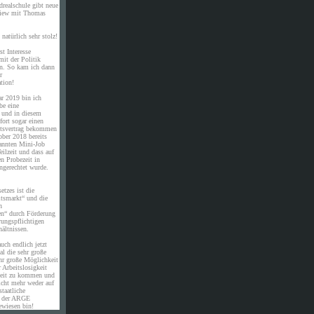
drealschule gibt neue
rview mit Thomas
natürlich sehr stolz!
st Interesse
it der Politik
en. So kam ich dann
r
tion!
ar 2019 bin ich
be eine
e und in diesem
ort sogar einen
eitsvertrag bekommen
ober 2018 bereits
annten Mini-Job
eilzeit und dass auf
en Probezeit in
ngerechtet wurde.
etzes ist die
itsmarkt“ und die
n
en“ durch Förderung
rungspflichtigen
ältnissen.
uch endlich jetzt
al die sehr große
hr große Möglichkeit
 Arbeitslosigkeit
eit zu kommen und
icht mehr weder auf
staatliche
n der ARGE
ewiesen bin!