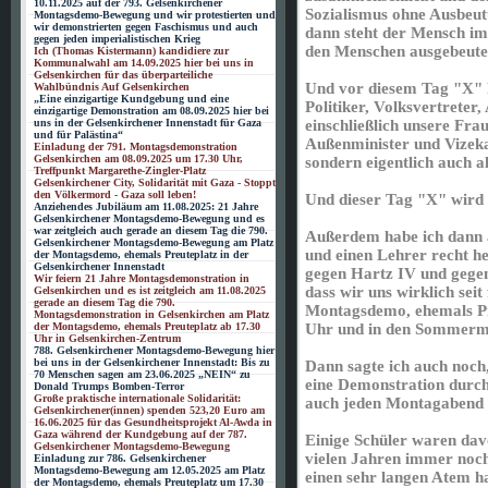
10.11.2025 auf der 793. Gelsenkirchener
Sozialismus ohne Ausbeu
Montagsdemo-Bewegung und wir protestierten und
wir demonstrierten gegen Faschismus und auch
dann steht der Mensch im
gegen jeden imperialistischen Krieg
den Menschen ausgebeute
Ich (Thomas Kistermann) kandidiere zur
Kommunalwahl am 14.09.2025 hier bei uns in
Gelsenkirchen für das überparteiliche
Und vor diesem Tag "X" h
Wahlbündnis Auf Gelsenkirchen
„Eine einzigartige Kundgebung und eine
Politiker, Volksvertreter
einzigartige Demonstration am 08.09.2025 hier bei
uns in der Gelsenkirchener Innenstadt für Gaza
einschließlich unsere Fr
und für Palästina“
Außenminister und Vizek
Einladung der 791. Montagsdemonstration
Gelsenkirchen am 08.09.2025 um 17.30 Uhr,
sondern eigentlich auch a
Treffpunkt Margarethe-Zingler-Platz
Gelsenkirchener City, Solidarität mit Gaza - Stoppt
den Völkermord - Gaza soll leben!
Und dieser Tag "X" wird 
Anziehendes Jubiläum am 11.08.2025: 21 Jahre
Gelsenkirchener Montagsdemo-Bewegung und es
war zeitgleich auch gerade an diesem Tag die 790.
Außerdem habe ich dann au
Gelsenkirchener Montagsdemo-Bewegung am Platz
und einen Lehrer recht h
der Montagsdemo, ehemals Preuteplatz in der
Gelsenkirchener Innenstadt
gegen Hartz IV und gegen 
Wir feiern 21 Jahre Montagsdemonstration in
dass wir uns wirklich sei
Gelsenkirchen und es ist zeitgleich am 11.08.2025
gerade an diesem Tag die 790.
Montagsdemo, ehemals Pr
Montagsdemonstration in Gelsenkirchen am Platz
der Montagsdemo, ehemals Preuteplatz ab 17.30
Uhr und in den Sommermon
Uhr in Gelsenkirchen-Zentrum
788. Gelsenkirchener Montagsdemo-Bewegung hier
bei uns in der Gelsenkirchener Innenstadt: Bis zu
Dann sagte ich auch noch
70 Menschen sagen am 23.06.2025 „NEIN“ zu
eine Demonstration durchf
Donald Trumps Bomben-Terror
Große praktische internationale Solidarität:
auch jeden Montagabend 
Gelsenkirchener(innen) spenden 523,20 Euro am
16.06.2025 für das Gesundheitsprojekt Al-Awda in
Gaza während der Kundgebung auf der 787.
Einige Schüler waren dav
Gelsenkirchener Montagsdemo-Bewegung
vielen Jahren immer noc
Einladung zur 786. Gelsenkirchener
Montagsdemo-Bewegung am 12.05.2025 am Platz
einen sehr langen Atem h
der Montagsdemo, ehemals Preuteplatz um 17.30