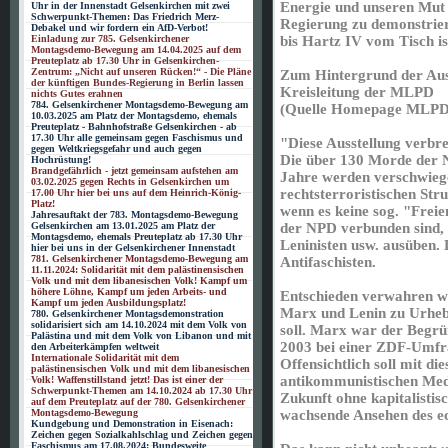
Energie und unseren Mut w
Uhr in der Innenstadt Gelsenkirchen mit zwei
Schwerpunkt-Themen: Das Friedrich Merz-
Regierung zu demonstrier
Debakel und wir fordern ein AfD-Verbot!
Einladung zur 785. Gelsenkirchener
bis Hartz IV vom Tisch is
Montagsdemo-Bewegung am 14.04.2025 auf dem
Preuteplatz ab 17.30 Uhr in Gelsenkirchen-
Zentrum: „Nicht auf unseren Rücken!“ - Die Pläne
Zum Hintergrund der Auss
der künftigen Bundes-Regierung in Berlin lassen
Kreisleitung der MLPD
nichts Gutes erahnen
784. Gelsenkirchener Montagsdemo-Bewegung am
(Quelle Homepage MLPD 
10.03.2025 am Platz der Montagsdemo, ehemals
Preuteplatz - Bahnhofstraße Gelsenkirchen - ab
17.30 Uhr alle gemeinsam gegen Faschismus und
"Diese Ausstellung verbr
gegen Weltkriegsgefahr und auch gegen
Die über 130 Morde der Ne
Hochrüstung!
Brandgefährlich - jetzt gemeinsam aufstehen am
Jahre werden verschwiege
03.02.2025 gegen Rechts in Gelsenkirchen um
rechtsterroristischen Str
17.00 Uhr hier bei uns auf dem Heinrich-König-
Platz!
wenn es keine sog. "Frei
Jahresauftakt der 783. Montagsdemo-Bewegung
Gelsenkirchen am 13.01.2025 am Platz der
der NPD verbunden sind, 
Montagsdemo, ehemals Preuteplatz ab 17.30 Uhr
Leninisten usw. ausüben. 
hier bei uns in der Gelsenkirchener Innenstadt
781. Gelsenkirchener Montagsdemo-Bewegung am
Antifaschisten.
11.11.2024: Solidarität mit dem palästinensischen
Volk und mit dem libanesischen Volk! Kampf um
höhere Löhne, Kampf um jeden Arbeits- und
Entschieden verwahren wi
Kampf um jeden Ausbildungsplatz!
Marx und Lenin zu Urheb
780. Gelsenkirchener Montagsdemonstration
solidarisiert sich am 14.10.2024 mit dem Volk von
soll. Marx war der Begrü
Palästina und mit dem Volk von Libanon und mit
2003 bei einer ZDF-Umfr
den Arbeiterkämpfen weltweit
Internationale Solidarität mit dem
Offensichtlich soll mit di
palästinensischen Volk und mit dem libanesischen
antikommunistischen Med
Volk! Waffenstillstand jetzt! Das ist einer der
Schwerpunkt-Themen am 14.10.2024 ab 17.30 Uhr
Zukunft ohne kapitalisti
auf dem Preuteplatz auf der 780. Gelsenkirchener
Montagsdemo-Bewegung
wachsende Ansehen des ec
Kundgebung und Demonstration in Eisenach:
Zeichen gegen Sozialkahlschlag und Zeichen gegen
Faschismus am 17.08.2024: Bundesweite