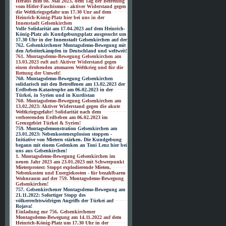
Heraus zum 08. Mai 2023, dem Tag der Befreiung
vom Hitler-Faschismus - aktiver Widerstand gegen
die Weltkriegsgefahr um 17.30 Unr auf dem
Heinrich-König-Platz hier bei uns in der
Innenstadt Gelsenkirchen
Volle Solidarität am 17.04.2023 auf dem Heinrich-
König-Platz als Kundgebungsplatz ausgesucht um
17.30 Uhr in der Innenstadt Gelsenkirchen auf der
762. Gelsenkirchener Montagsdemo-Bewegung mit
den Arbeiterkämpfen in Deutschland und weltweit!
761. Montagsdemo-Bewegung Gelsenkirchen am
13.03.2023 ruft auf: Aktiver Widerstand gegen
einen drohenden atomaren Weltkrieg und für die
Rettung der Umwelt!
760. Montagsdemo-Bewegung Gelsenkirchen
solidarisch mit den Betroffenen am 13.02.2023 der
Erdbeben-Katastrophe am 06.02.2023 in der
Türkei, in Syrien und in Kurdistan
760. Montagsdemo-Bewegung Gelsenkirchen am
13.02.2023: Aktiver Widerstand gegen die akute
Weltkriegsgefahr! Solidarität nach dem
verheerenden Erdbeben am 06.02.2023 im
Grenzgebiet Türkei & Syrien!
759. Montagsdemonstration Gelsenkirchen am
23.01.2023: Nebenkostenexplosion stoppen -
Initiative von Mietern stärken. Die Kundgebung
begann mit einem Gedenken an Toni Lenz hier bei
uns aus Gelsenkirchen!
1. Montagsdemo-Bewegung Gelsenkirchen im
neuen Jahr 2023 am 23.01.2023 mit Schwerpunkt
Mieterprotest: Stoppt explodierende Mieten,
Nebenkosten und Energiekosten - für bezahlbaren
Wohnraum auf der 759. Montagsdemo-Bewegung
Gelsenkirchen!
757. Gelsenkirchener Montagsdemo-Bewegung am
21.11.2022: Sofortiger Stopp des
völkerrechtswidrigen Angriffs der Türkei auf
Rojava!
Einladung zur 756. Gelsenkirchener
Montagsdemo-Bewegung am 14.11.2022 auf dem
Heinrich-König-Platz um 17.30 Uhr in der