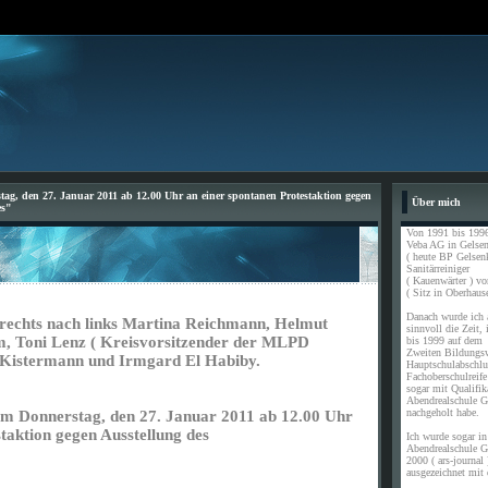
tag, den 27. Januar 2011 ab 12.00 Uhr an einer spontanen Protestaktion gegen
Über mich
es"
Von 1991 bis 1996
Veba AG in Gelsen
( heute BP Gelsen
Sanitärreiniger
( Kauenwärter ) vo
( Sitz in Oberhause
Danach wurde ich a
 rechts nach links Martina Reichmann, Helmut
sinnvoll die Zeit,
m, Toni Lenz ( Kreisvorsitzender der MLPD
bis 1999 auf dem
Zweiten Bildungs
 Kistermann und Irmgard El Habiby.
Hauptschulabschl
Fachoberschulreife
sogar mit Qualifik
Abendrealschule G
nachgeholt habe.
 am Donnerstag, den 27. Januar 2011 ab 12.00 Uhr
taktion gegen Ausstellung des
Ich wurde sogar in 
Abendrealschule G
2000 ( ars-journal 
ausgezeichnet mit 