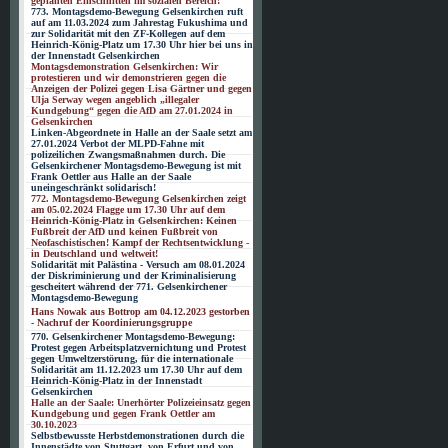
geplanten Einschnitten im sozialen Bereich!
773. Montagsdemo-Bewegung Gelsenkirchen ruft
auf am 11.03.2024 zum Jahrestag Fukushima und
zur Solidarität mit den ZF-Kollegen auf dem
Heinrich-König-Platz um 17.30 Uhr hier bei uns in
der Innenstadt Gelsenkirchen
Montagsdemonstration Gelsenkirchen: Wir
protestieren und wir demonstrieren gegen die
Anzeigen der Polizei gegen Lisa Gärtner und gegen
Ulja Serway wegen angeblich „illegaler
Kundgebung“ gegen die AfD am 27.01.2024 in
Gelsenkirchen
Linken-Abgeordnete in Halle an der Saale setzt am
27.01.2024 Verbot der MLPD-Fahne mit
polizeilichen Zwangsmaßnahmen durch. Die
Gelsenkirchener Montagsdemo-Bewegung ist mit
Frank Oettler aus Halle an der Saale
uneingeschränkt solidarisch!
772. Montagsdemo-Bewegung Gelsenkirchen zeigt
am 05.02.2024 Flagge um 17.30 Uhr auf dem
Heinrich-König-Platz in Gelsenkirchen: Keinen
Fußbreit der AfD und keinen Fußbreit von
Neofaschistischen! Kampf der Rechtsentwicklung -
in Deutschland und weltweit!
Solidarität mit Palästina - Versuch am 08.01.2024
der Diskriminierung und der Kriminalisierung
gescheitert während der 771. Gelsenkirchener
Montagsdemo-Bewegung
Hans Nowak aus Bottrop am 04.12.2023 gestorben
- Nachruf der Koordinierungsgruppe
770. Gelsenkirchener Montagsdemo-Bewegung:
Protest gegen Arbeitsplatzvernichtung und Protest
gegen Umweltzerstörung, für die internationale
Solidarität am 11.12.2023 um 17.30 Uhr auf dem
Heinrich-König-Platz in der Innenstadt
Gelsenkirchen
Halle an der Saale: Unerhörter Polizeieinsatz gegen
Kundgebung und gegen Frank Oettler am
30.10.2023
Selbstbewusste Herbstdemonstrationen durch die
Innenstädte von Stuttgart, von Erfurt und von