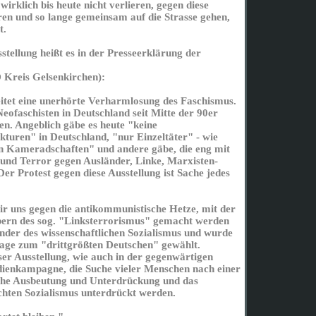
irklich bis heute nicht verlieren, gegen diese
en und so lange gemeinsam auf die Strasse gehen,
t.
tellung heißt es in der Presseerklärung der
Kreis Gelsenkirchen):
eitet eine unerhörte Verharmlosung des Faschismus.
ofaschisten in Deutschland seit Mitte der 90er
n. Angeblich gäbe es heute "keine
ukturen" in Deutschland, "nur Einzeltäter" - wie
en Kameradschaften" und andere gäbe, die eng mit
und Terror gegen Ausländer, Linke, Marxisten-
Der Protest gegen diese Ausstellung ist Sache jedes
r uns gegen die antikommunistische Hetze, mit der
ern des sog. "Linksterrorismus" gemacht werden
nder des wissenschaftlichen Sozialismus und wurde
age zum "drittgrößten Deutschen" gewählt.
eser Ausstellung, wie auch in der gegenwärtigen
ienkampagne, die Suche vieler Menschen nach einer
sche Ausbeutung und Unterdrückung und das
hten Sozialismus unterdrückt werden.