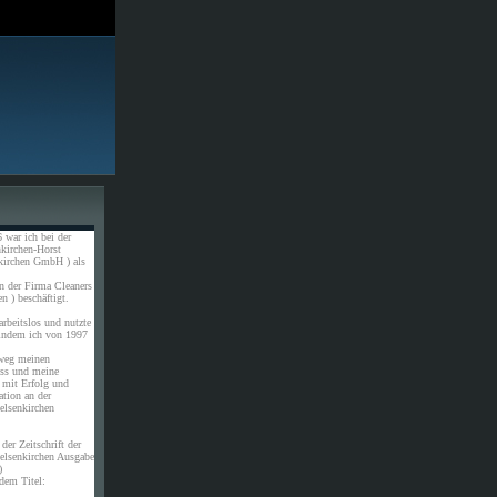
 war ich bei der
kirchen-Horst
kirchen GmbH ) als
n der Firma Cleaners
n ) beschäftigt.
rbeitslos und nutzte
 indem ich von 1997
weg meinen
uss und meine
 mit Erfolg und
ation an der
elsenkirchen
der Zeitschrift der
elsenkirchen Ausgabe
)
dem Titel: