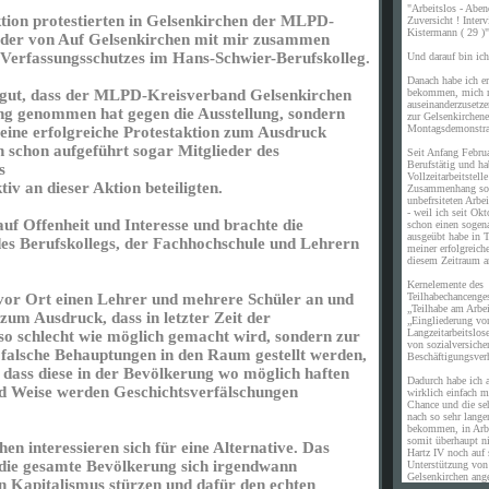
"Arbeitslos - Aben
ktion protestierten in Gelsenkirchen der MLPD-
Zuversicht ! Inte
Kistermann ( 29 )"
eder von Auf Gelsenkirchen mit mir zusammen
s Verfassungsschutzes im Hans-Schwier-Berufskolleg.
Und darauf bin ich 
Danach habe ich er
bekommen, mich m
hr gut, dass der MLPD-Kreisverband Gelsenkirchen
auseinanderzusetz
lung genommen hat gegen die Ausstellung, sondern
zur Gelsenkirchene
Montagsdemonstra
 eine erfolgreiche Protestaktion zum Ausdruck
n schon aufgeführt sogar Mitglieder des
Seit Anfang Febru
Berufstätig und ha
s
Vollzeitarbeitstell
iv an dieser Aktion beteiligten.
Zusammenhang sof
unbefrsiteten Arb
- weil ich seit Okt
 auf Offenheit und Interesse und brachte die
schon einen sogen
ausgeübt habe in T
es Berufskollegs, der Fachhochschule und Lehrern
meiner erfolgreich
diesem Zeitraum a
Kernelemente des
Teilhabechancenges
vor Ort einen Lehrer und mehrere Schüler an und
„Teilhabe am Arbe
 zum Ausdruck, dass in letzter Zeit der
„Eingliederung vo
Langzeitarbeitslos
o schlecht wie möglich gemacht wird, sondern zur
von sozialversiche
alsche Behauptungen in den Raum gestellt werden,
Beschäftigungsverh
dass diese in der Bevölkerung wo möglich haften
Dadurch habe ich a
und Weise werden Geschichtsverfälschungen
wirklich einfach m
Chance und die se
nach so sehr langer
bekommen, in Arb
somit überhaupt n
 interessieren sich für eine Alternative. Das
Hartz IV noch auf 
 die gesamte Bevölkerung sich irgendwann
Unterstützung vo
Gelsenkirchen ang
 Kapitalismus stürzen und dafür den echten