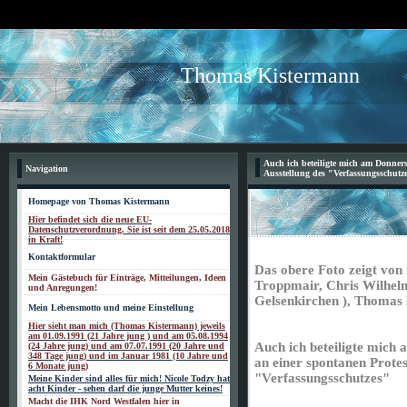
Thomas Kistermann
Auch ich beteiligte mich am Donners
Navigation
Ausstellung des "Verfassungsschutz
Homepage von Thomas Kistermann
Hier befindet sich die neue EU-
Datenschutzverordnung. Sie ist seit dem 25.05.2018
in Kraft!
Kontaktformular
Das obere Foto zeigt von
Mein Gästebuch für Einträge, Mitteilungen, Ideen
Troppmair, Chris Wilhel
und Anregungen!
Gelsenkirchen ), Thomas
Mein Lebensmotto und meine Einstellung
Hier sieht man mich (Thomas Kistermann) jeweils
am 01.09.1991 (21 Jahre jung ) und am 05.08.1994
Auch ich beteiligte mich
(24 Jahre jung) und am 07.07.1991 (20 Jahre und
348 Tage jung) und im Januar 1981 (10 Jahre und
an einer spontanen Protes
6 Monate jung)
"Verfassungsschutzes"
Meine Kinder sind alles für mich! Nicole Todzy hat
acht Kinder - sehen darf die junge Mutter keines!
Macht die IHK Nord Westfalen hier in