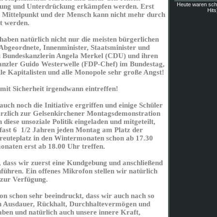
Heute waren sch
tung und Unterdrückung erkämpfen werden. Erst
Hits
 Mittelpunkt und der Mensch kann nicht mehr durch
t werden.
aben natürlich nicht nur die meisten bürgerlichen
, Abgeordnete, Innenminister, Staatsminister und
au Bundeskanzlerin Angela Merkel (CDU) und ihren
anzler Guido Westerwelle (FDP-Chef) im Bundestag,
lle Kapitalisten und alle Monopole sehr große Angst!
mit Sicherheit irgendwann eintreffen!
ch noch die Initiative ergriffen und einige Schüler
erzlich zur Gelsenkirchener Montagsdemonstration
diese unsoziale Politik eingeladen und mitgeteilt,
t fast 6 1/2 Jahren jeden Montag am Platz der
euteplatz in den Wintermonaten schon ab 17.30
aten erst ab 18.00 Uhr treffen.
, dass wir zuerst eine Kundgebung und anschließend
ühren. Ein offenes Mikrofon stellen wir natürlich
zur Verfügung.
on schon sehr beeindruckt, dass wir auch nach so
h Ausdauer, Rückhalt, Durchhaltevermögen und
aben und natürlich auch unsere innere Kraft,