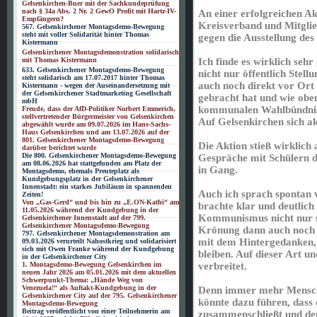
Gelsenkirchen-Buer mit der Sachkundeprüfung
nach § 34a Abs. 2 Nr. 2 GewO Profit mit Hartz-IV-
An einer erfolgreichen A
Empfängern?
Kreisverband und Mitgli
567. Gelsenkirchener Montagsdemo-Bewegung
steht mit voller Solidarität hinter Thomas
gegen die Ausstellung de
Kistermann
Gelsenkirchener Montagsdemonstration solidarisch
mit Thomas Kistermann
Ich finde es wirklich se
633. Gelsenkirchener Montagsdemo-Bewegung
nicht nur öffentlich Stel
steht solidarisch am 17.07.2017 hinter Thomas
auch noch direkt vor Ort
Kistermann - wegen der Auseinandersetzung mit
der Gelsenkirchener Stadtmarketing Gesellschaft
gebracht hat und wie obe
mbH
kommunalen Wahlbündni
Freude, dass der AfD-Politiker Norbert Emmerich,
stellvertretender Bürgermeister von Gelsenkirchen
Auf Gelsenkirchen sich akt
abgewählt wurde am 09.07.2026 im Hans-Sachs-
Haus Gelsenkirchen und am 13.07.2026 auf der
801. Gelsenkirchener Montagsdemo-Bewegung
Die Aktion stieß wirklich
darüber berichtet wurde
Die 800. Gelsenkirchener Montagsdemo-Bewegung
Gespräche mit Schülern d
am 08.06.2026 hat stattgefunden am Platz der
in Gang.
Montagsdemo, ehemals Preuteplatz als
Kundgebungsplatz in der Gelsenkirchener
Innenstadt: ein starkes Jubiläum in spannenden
Auch ich sprach spontan 
Zeiten!
Von „Gas-Gerd“ und bis hin zu „E.ON-Kathi“ am
brachte klar und deutlich
11.05.2026 während der Kundgebung in der
Kommunismus nicht nur s
Gelsenkirchener Innenstadt auf der 799.
Gelsenkirchener Montagsdemo-Bewegung
Krönung dann auch noch f
797. Gelsenkirchener Montagsdemonstration am
mit dem Hintergedanken, 
09.03.2026 verurteilt Nahostkrieg und solidarisiert
sich mit Owen Franke während der Kundgebung
bleiben. Auf dieser Art 
in der Gelsenkirchener City
1. Montagsdemo-Bewegung Gelsenkirchen im
verbreitet.
neuen Jahr 2026 am 05.01.2026 mit dem aktuellen
Schwerpunkt-Thema: „Hände Weg von
Venezuela!“ als Auftakt-Kundgebung in der
Denn immer mehr Menschen
Gelsenkirchener City auf der 795. Gelsenkirchener
könnte dazu führen, dass
Montagsdemo-Bewegung
Beitrag veröffentlicht von einer Teilnehmerin am
zusammenschließt und den