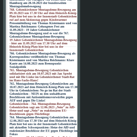
Hamburg am 28.10.2023 der bundesweiten
Montagsdemobewegung
768. Gelsenkirchener Montagsdemo-Bewegung am
09.10.2023 um 17.30 Uhr auf dem Heinrich-König-
Platz hier bei uns in der Innenstadt Gelsenkirchen
ruf auf zum Aktionstag gegen Kinderarmut
Pressemitteilung von Thomas Kistermann und von
Martina Reichmann: Gelungenes Fest am
11.09.2023 - 19 Jahre Gelsenkirchener
Montagsdemo-Bewegung und es war die 767.
Gelsenkirchener Montagsdemo-Bewegung
19 Jahre Gelsenkirchener Montagsdemo-Bewegung
- feier am 11.09.2023 um 17.30 Uhr auf dem
Heinrich-König-Platz hier bei uns in der
Innenstadt Gelsenkirchen
766. Gelsenkirchener Montagsdemo-Bewegung als
Korrespondenz veröffentlicht von Thomas
Kistermann und von Martina Reichmann: Klare
Kante am 14.08.2023 zum Brennpunkt
Sozialpolitik
765. Montagsdemo-Bewegung Gelsenkirchen
solidarisiert sich am 10.07.2023 mit Jan Specht
und mit Die Linke im Gelsenkirchener Stadt-Rat
im Hans-Sachs-Haus!
765. Montagsdemo-Bewegung Gelsenkirchen am
10.07.2023 auf dem Heinrich-König-Platz um 17.30
Uhr in Gelsenkirchen: No go im Rat der Stadt
Gelsenkirchen - NEIN zu den unhaltbaren
Beschlüssen mit Antisemitismusvorwürfen gegen
AUF und gegen Die Linke!
Gelsenkirchen - 764. Montagsdemo-Bewegung
Gelsenkirchen sagt am 12.06.2023 „Nein“ zu AfD-
Hetze und sagt „Nein“ zu reaktionären EU-
Beschlüssen gegen Flüchtlinge
764. Montagsdemo-Bewegung Gelsenkirchen am
12.06.2023 um 17.30 Uhr auf dem Heinrich-König-
Platz hier bei uns in der Innenstadt Gelsenkirchen
mit aktuellen Schwerpunkten: Hetze der AfD und
reaktionäre Beschlüsse der EU gegen Flüchlinge im
Fokus