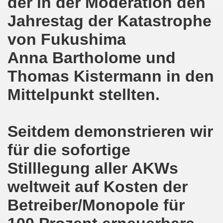
der in der Moderation den
ntag, den 08.11.2021 Tag des Widerstands für die Rettung
Jahrestag der Katastrophe
Armut und auch gegen Arbeitsplatzvernichtung stand im M
von Fukushima
gegen die Abwälzung der Krisenlasten auf unserem Rücke
Anna Bartholome und
sdemonstration in Gelsenkirchenen-Buer am 11.10.2021 und
Thomas Kistermann in den
Mittelpunkt stellten.
37. Gelsenkirchener Montagsdemo-Bewegung am 11.10.2021 
re auch wieder für die Landesliste der internationalisti
Seitdem demonstrieren wir
nkirchen am 13.09.2021 im direkten Gespräch - Diskussi
für die sofortige
onstration solidarisch am 12.07.2021 mit Stefan Engel, m
Stilllegung aller AKWs
34. Montagsdemo-Bewegung Gelsenkirchen am 12.07.2021!
weltweit auf Kosten der
Gelsenkirchener Bürger am 14.06.2021 müssen alle wirklic
Betreiber/Monopole für
33. Gelsenkirchener Montagsdemo-Bewegung am 14.06.2021