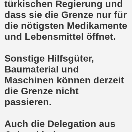
türkischen Regierung und
demonstration ist bereit seit dem 22.08.2022 zu kämpfen un
dass sie die Grenze nur für
demonstration ruft auf am 22.08.2022 zum Protest und zum
die nötigsten Medikamente
 Gelsenkirchener Montagsdemo-Bewegung: Stärken wir den a
und Lebensmittel öffnet.
wegung feierte am 11.07.2022 das 750. Jubiläum der 750
Sonstige Hilfsgüter,
r 751. Gelsenkirchener Montagsdemo-Bewegung auf dem Hei
Baumaterial und
2022 gegen Inflation, gegen Armut und gegen die Weltkrie
Maschinen können derzeit
onstration mit bis zu etwa ca. 1.500 Teilnehmerinnen und T
die Grenze nicht
er Montagsdemo-Bewegung am 23.05.2022 - stärken wir den a
passieren.
eiligte mich aktiv am 01.05.2022 im Zeichen des Kampfes g
ler Rechte gleichermaßen bekämpfen am 28.03.2022 auf de
Auch die Delegation aus
 Gelsenkirchener Montagsdemo-Bewegung - stärken wir den 