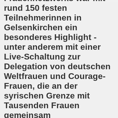
rund 150 festen
8.2020: 16 Jahre Gelsenkirchener Montagsdemo-Bewegung un
Teilnehmerinnen in
gsdemo-Bewegung - Jubiläum am 10.08.2020
Gelsenkirchen ein
nd im Kampf um Arbeitsplätze und auch im Kampf gegen J
besonderes Highlight -
o-Bewegung reiht sich ein am 08.06.2020 in weltweite Pr
unter anderem mit einer
 und die einzigartige Show-Einlage von dir aus dem Jahr 198
Live-Schaltung zur
-Bewegung am 08.06.2020 im Zeichen der Solidarität mit d
Delegation von deutschen
Weltfrauen und Courage-
enkirchen am 25.05.2020: Jetzt erst RECHT die Gelsenk
Frauen, die an der
nkirchen am 25.05.2020 - Corona-Gerecht und kämpferisch
syrischen Grenze mit
nkirchen - Berichte aus erster Hand am 11.05.2020 span
Tausenden Frauen
r Krisenlasten auf Arbeiter, auf Erwerbslose, auf Familien
gemeinsam