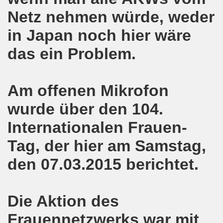
ener Montagsdemo-Bewegung am 11. Januar 2021
Netz nehmen würde, weder
mo-Bewegung am 23.11.2020 zum heißen Eisen Corona und
in Japan noch hier wäre
o-Bewegung am 02.11.2020 - auf der Straße gegen das Kr
das ein Problem.
stration am 10.10.2020 in Düsseldorf
Am offenen Mikrofon
ener Montagsdemo-Bewegung am 02. November 2020
wurde über den 104.
 auf die Bevölkerung! Beschäftigte und Arbeitslose gemein
Internationalen Frauen-
chen ruft auf: Kommt mit am 10.10.2020 gemeinsam zur B
Tag, der hier am Samstag,
o-Brennpunkte am 14.09.2020: Wahlauswertung - Lage in M
den 07.03.2015 berichtet.
o-Bewegung am 14.09.2020 mit breiter Themenpalette
re ich (Thomas Kistermann) zur Kommunalwahl für das ü
Die Aktion des
Frauennetzwerks war mit
 Gesetz und dadurch wurde bis zum heutigen Zeitpunkt im Jah