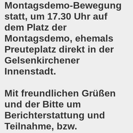
Montagsdemo-Bewegung
on der Bergleute und ihrer Familien am 17.06.2019 und Ber
statt, um 17.30 Uhr auf
nkirchen diskutiert am 13.05.2019 mit Europawahl-Kandi
dem Platz der
Montagsdemo, ehemals
nkirchen nimmt am 08.04.2019 Mietfragen, Hartz IV und Um
Preuteplatz direkt in der
o-Bewegung am 11.03.2019 mahnt an Folgen von Fukushima
Gelsenkirchener
nkirchen am 11.03.2019 solidarisch mit Kollegen in Hag
Innenstadt.
nkirchen am 11.03.2019 im Zeichen des Umweltkampfes un
nkirchen am 11.02.2019 protestiert und demonstriert gege
Mit freundlichen Grüßen
kirchen am 11.02.2019 - antifaschistische Demonstration
und der Bitte um
Berichterstattung und
der 701. Montagsdemonstration Gelsenkirchen
Teilnahme, bzw.
ngend stärken - jetzt erst recht!