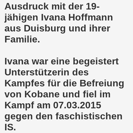
Ausdruck mit der 19-
o-Bewegung als Korrespondenz veröffentlicht von Thomas 
jähigen Ivana Hoffmann
kirchen solidarisiert sich am 10.07.2023 mit Jan Specht 
aus Duisburg und ihrer
nkirchen am 10.07.2023 auf dem Heinrich-König-Platz um 1
Familie.
o-Bewegung Gelsenkirchen sagt am 12.06.2023 „Nein“ zu A
Ivana war eine begeistert
kirchen am 12.06.2023 um 17.30 Uhr auf dem Heinrich-Köni
Unterstützerin des
 der Befreiung vom Hitler-Faschismus - aktiver Widerstand 
Kampfes für die Befreiung
auf dem Heinrich-König-Platz als Kundgebungsplatz ausges
von Kobane und fiel im
nkirchen am 13.03.2023 ruft auf: Aktiver Widerstand gege
Kampf am 07.03.2015
kirchen solidarisch mit den Betroffenen am 13.02.2023 de
gegen den faschistischen
nkirchen am 13.02.2023: Aktiver Widerstand gegen die aku
IS.