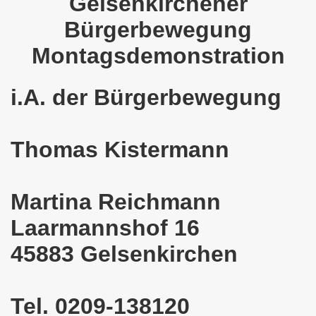
Gelsenkirchener
025: 21 Jahre Gelsenkirchener Montagsdemo-Bewegung und 
Bürgerbewegung
stration in Gelsenkirchen und es ist zeitgleich am 11.08.
Montagsdemonstration
o-Bewegung hier bei uns in der Gelsenkirchener Innensta
i.A. der Bürgerbewegung
 Solidarität: Gelsenkirchener(innen) spenden 523,20 Euro
ner Montagsdemo-Bewegung am 12.05.2025 am Platz der Mont
Thomas Kistermann
er Montagsdemo-Bewegung am 14.04.2025 auf dem Preuteplat
o-Bewegung am 10.03.2025 am Platz der Montagsdemo, ehe
Martina Reichmann
m aufstehen am 03.02.2025 gegen Rechts in Gelsenkirchen um
Laarmannshof 16
45883 Gelsenkirchen
mo-Bewegung Gelsenkirchen am 13.01.2025 am Platz der Mon
o-Bewegung am 11.11.2024: Solidarität mit dem palästinen
Tel. 0209-138120
nstration solidarisiert sich am 14.10.2024 mit dem Volk v