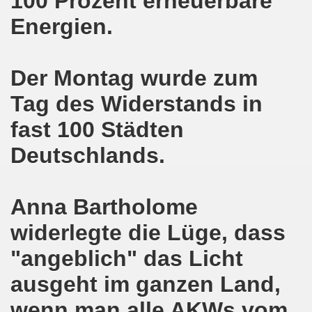
100 Prozent erneuerbare
Energien.
o-Bewegung am 17.05.2021 setzt Zeichen der Solidarität m
nkirchen am 12.04.2021: Klare Kante gegen Corona-Leugner
Der Montag wurde zum
os als einer der Schwerpunkt-Themen am 12.04.2021 der 
Tag des Widerstands in
enkirchen am 29.03.2021 mit großem Zuspruch - gefragt
fast 100 Städten
sdemo-Bewegung am 29.03.2021 steht konsequent gegen das
Deutschlands.
wegung sendet kämpferische Grüße am 08.03.2021 zum Int
Anna Bartholome
o-Bewegung am 08.03.2021 im Zeichen des Internationale
widerlegte die Lüge, dass
28. Gelsenkirchener Montagsdemo-Bewegung am 08. März 20
"angeblich" das Licht
21 bei Eiseskälte gegen die katastrophale Flüchtlings- un
ausgeht im ganzen Land,
nkirchener Montagsdemo-Bewegung am 15. Februar 2021 - we
wenn man alle AKWs vom