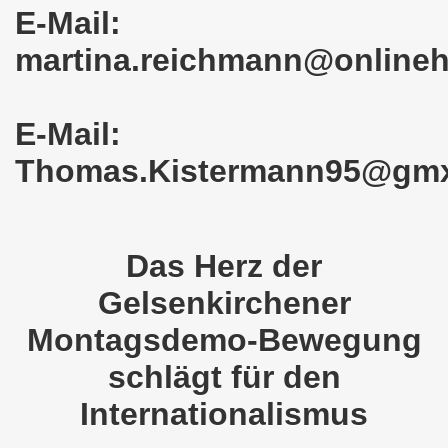
E-Mail:
em palästinensischen Volk und mit dem libanesischen Volk! 
martina.reichmann@online
n Eisenach: Zeichen gegen Sozialkahlschlag und Zeichen
rchener Montagsdemonstration am 12.08.2024 - eine Erfolgs
E-Mail:
elsenkirchen am 12.08.2024 ab 17.30 Uhr - am Platz der 
Thomas.Kistermann95@gm
nkirchen am 08.07.2024 Protest gegen Armut, Demonstratio
nd Kampfprogramm der Bundesweiten Montagsdemo-Bewegung
Das Herz der
6. Gelsenkirchener Montagsdemo-Bewegung am 10.06.2024 um
Gelsenkirchener
kirchen am 13.05.2024 um 17.30 Uhr auf dem Heinrich-König
Montagsdemo-Bewegung
schlägt für den
-Bewegung am 08.04.2024 auf dem Heinrich-König-Platz in 
Internationalismus
kirchen ruft auf am 11.03.2024 zum Jahrestag Fukushima un