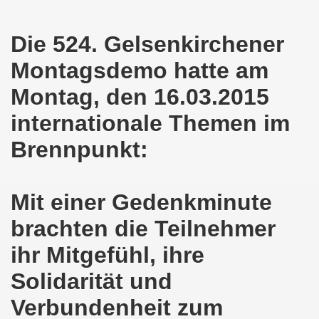
en: Wir protestieren und wir demonstrieren gegen die Anz
er Saale setzt am 27.01.2024 Verbot der MLPD-Fahne mit p
Die 524. Gelsenkirchener
Montagsdemo hatte am
kirchen zeigt am 05.02.2024 Flagge um 17.30 Uhr auf dem 
Montag, den 16.03.2015
uch am 08.01.2024 der Diskriminierung und der Kriminalisi
internationale Themen im
.2023 gestorben - Nachruf der Koordinierungsgruppe
Brennpunkt:
-Bewegung: Protest gegen Arbeitsplatzvernichtung und Prot
olizeieinsatz gegen Kundgebung und gegen Frank Oettler am
Mit einer Gedenkminute
ionen durch die Innenstädte von Stuttgart, von Erfurt 
brachten die Teilnehmer
ihr Mitgefühl, ihre
-Bewegung am 09.10.2023 um 17.30 Uhr auf dem Heinrich-Kö
Solidarität und
stermann und von Martina Reichmann: Gelungenes Fest am
Verbundenheit zum
demo-Bewegung - feier am 11.09.2023 um 17.30 Uhr auf dem 