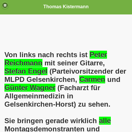
Thomas Kistermann
nn
tenschutzverordnung. Sie ist seit dem 25.05.2018 in Kraft!
Von links nach rechts ist
Peter
teilungen, Ideen und Anregungen!
Reichmann
mit seiner Gitarre,
tellung
Stefan Engel
(Parteivorsitzender der
MLPD Gelsenkirchen,
Carmen
und
rmann) jeweils am 01.09.1991 (21 Jahre jung ) und am 05.0
Günter Wagner
(Facharzt für
Nicole Todzy hat acht Kinder - sehen darf die junge Mutter k
Allgemeinmedizin in
Gelsenkirchen-Horst) zu sehen.
r in Gelsenkirchen-Buer mit der Sachkundeprüfung nach § 3
-Bewegung steht mit voller Solidarität hinter Thomas Ki
Sie bringen gerade wirklich
alle
Montagsdemonstranten und
ation solidarisch mit Thomas Kistermann