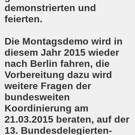
lsenkirchen wieder am 11.05.2020 auf der Straße - Corona
demonstrierten und
egung bleibt aktiv auch in Corona-Zeiten!
feierten.
nkirchen als Tag des Widerstands am 09.03.2020: Abschalt
Die Montagsdemo wird in
ung am 19.03.2020 zur Corona-Pandemie
diesem Jahr 2015 wieder
nkirchen mahnt am 09.03.2020 an Folgen von Fukushima -
nach Berlin fahren, die
hen Kampf (offener Brief von Frank Oettler aus Halle an der
Vorbereitung dazu wird
-Bewegung demonstriert und protestiert am 17.02.2020: St
weitere Fragen der
-Bewegung ruft auf am 17.02.2020 zur Demonstration und z
bundesweiten
wegung wird zum Tag X aufrufen
Koordinierung am
3. Montagsdemo-Bewegung in Gelsenkirchen ins Jahr 2020 - g
21.03.2015 beraten, auf der
13. Bundesdelegierten-
o-Bewegung am 14.10.2019 mit klarer Haltung gegen den Kr