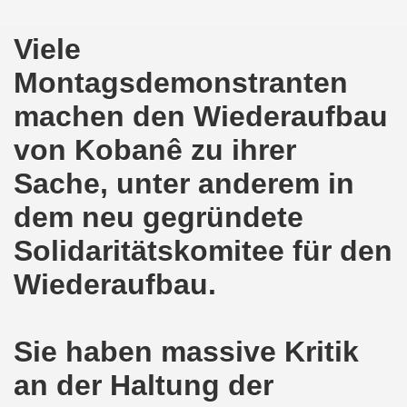
kirchen am 23.01.2023: Nebenkostenexplosion stoppen - In
Viele
irchen im neuen Jahr 2023 am 23.01.2023 mit Schwerpunk
Montagsdemonstranten
-Bewegung am 21.11.2022: Sofortiger Stopp des völkerrech
machen den Wiederaufbau
ner Montagsdemo-Bewegung am 14.11.2022 auf dem Heinrich
von Kobanê zu ihrer
hlands! Protest gegen die Preissteigerungen und für höher
Sache, unter anderem in
kirchen am 10.10.2022: "Jin - Jiyan - Azadi - Frauen, Leb
dem neu gegründete
tifaschistische Herbstdemonstration gegen die Politik der
Solidaritätskomitee für den
stration ruft auf am 10.10.2022 zur Solidarität mit den M
Wiederaufbau.
zt erst recht am 01.10.2022 nach Berlin zur bundesweiten H
Sie haben massive Kritik
kirchen lädt am 12.09.2022 ein: Entlastungs-Paket im Fok
an der Haltung der
 Verhindern wir den III. Weltkrieg! Kommt zum Antikriegsta