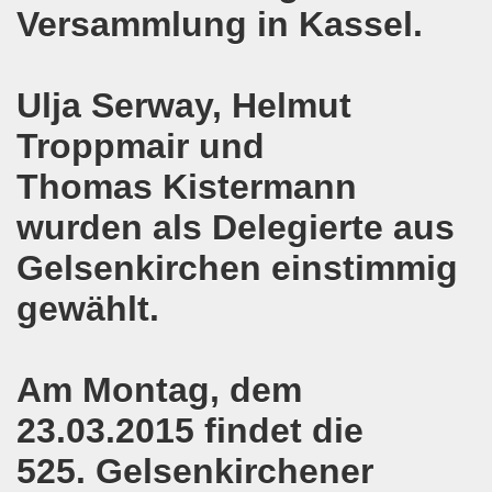
Versammlung in Kassel.
kirchen protestiert und demonstriert am 14.10.2019: Rece
tranten auf der 16. bundesweiten Herbstdemo-Bewegung i
Ulja Serway, Helmut
ndesweiten Herbstdemonstration am 03. Oktober 2019 in Erf
Troppmair und
monstration am 03. Oktober 2019 in Erfurt
Thomas Kistermann
Bewegung am 09.09.2019 erklärt Dietrich Keil aus Essen ihr
wurden als Delegierte aus
-Bewegung am 09.09.2019 in Gelsenkirchen
Gelsenkirchen einstimmig
gewählt.
ung findet am 03.10.2019 in Erfurt statt!
elsenkirchen am 12.08.2019 - ein begeisterndes Fest de
Am Montag, dem
er Montagsdemo-Bewegung steigt am 12.08.2019!
23.03.2015 findet die
.06.2019 in Gelsenkirchen: Die Entlassungen im Bergbau
525. Gelsenkirchener
enkirchen diskutierte am 13.05.2019 mit Europawahl-Kan