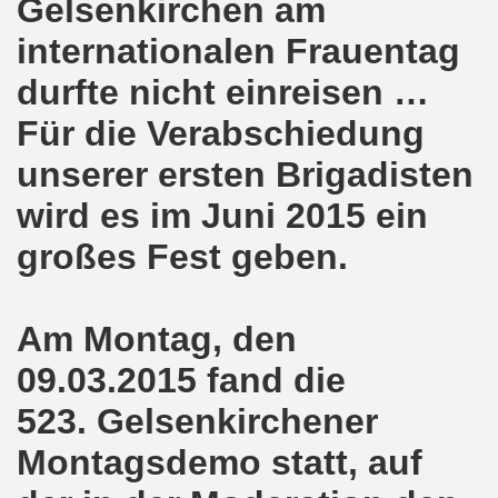
Gelsenkirchen am
internationalen Frauentag
nkirchen am 14.03.2022: Wir müssen alles tun, um einen W
durfte nicht einreisen …
er Montagsdemo-Bewegung am 14.03.2022 - stärken wir den
Für die Verabschiedung
kirchen am 28.02.2022 - breiter Protest und breiter Wide
unserer ersten Brigadisten
irchen ruft auf am 28.02.2022 zum Tag des Widerstands: Ge
wird es im Juni 2015 ein
o-Bewegung am 14. Februar 2022 in der Innenstadt Gelsen
großes Fest geben.
von der 740. Gelsenkirchener Montagsdemo-Bewegung zum Ja
enkirchen macht im neuen Jahr 2022 am 10.01.2022 eige
Am Montag, den
09.03.2015 fand die
nkirchen am 13.12.2021 nimmt Ampel-Koalition unter die
523. Gelsenkirchener
dgebung am 06.12.2021 in Halle an der Saale Contra Beweg
Montagsdemo statt, auf
mo-Bewegung am 08.11.2021 im Zeichen des Kampfs zur Re