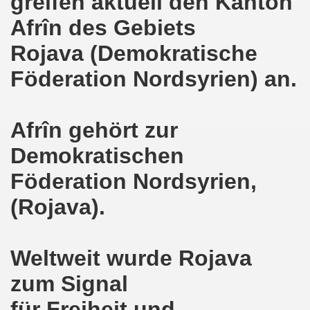
greifen aktuell den Kanton
kirchen am 23.01.2023: Nebenkostenexplosion stoppen - In
Afrîn des Gebiets
irchen im neuen Jahr 2023 am 23.01.2023 mit Schwerpunk
Rojava (Demokratische
-Bewegung am 21.11.2022: Sofortiger Stopp des völkerrech
Föderation Nordsyrien) an.
ner Montagsdemo-Bewegung am 14.11.2022 auf dem Heinrich
hlands! Protest gegen die Preissteigerungen und für höher
Afrîn gehört zur
Demokratischen
kirchen am 10.10.2022: "Jin - Jiyan - Azadi - Frauen, Leb
Föderation Nordsyrien,
tifaschistische Herbstdemonstration gegen die Politik der
(Rojava).
stration ruft auf am 10.10.2022 zur Solidarität mit den M
zt erst recht am 01.10.2022 nach Berlin zur bundesweiten H
Weltweit wurde Rojava
kirchen lädt am 12.09.2022 ein: Entlastungs-Paket im Fok
zum Signal
 Verhindern wir den III. Weltkrieg! Kommt zum Antikriegsta
für Freiheit und