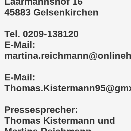
Laarmannshof 16
en: Wir protestieren und wir demonstrieren gegen die Anz
45883 Gelsenkirchen
er Saale setzt am 27.01.2024 Verbot der MLPD-Fahne mit p
kirchen zeigt am 05.02.2024 Flagge um 17.30 Uhr auf dem 
Tel. 0209-138120
uch am 08.01.2024 der Diskriminierung und der Kriminalisi
E-Mail:
.2023 gestorben - Nachruf der Koordinierungsgruppe
martina.reichmann@online
-Bewegung: Protest gegen Arbeitsplatzvernichtung und Prot
E-Mail:
olizeieinsatz gegen Kundgebung und gegen Frank Oettler am
Thomas.Kistermann95@gm
ionen durch die Innenstädte von Stuttgart, von Erfurt 
-Bewegung am 09.10.2023 um 17.30 Uhr auf dem Heinrich-Kö
Pressesprecher:
stermann und von Martina Reichmann: Gelungenes Fest am
Thomas Kistermann und
demo-Bewegung - feier am 11.09.2023 um 17.30 Uhr auf dem 