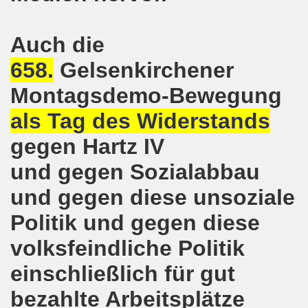
ntag, den 08.11.2021 Tag des Widerstands für die Rettung
Auch die
Armut und auch gegen Arbeitsplatzvernichtung stand im M
658.
Gelsenkirchener
gegen die Abwälzung der Krisenlasten auf unserem Rücke
Montagsdemo-Bewegung
sdemonstration in Gelsenkirchenen-Buer am 11.10.2021 und
als Tag des Widerstands
37. Gelsenkirchener Montagsdemo-Bewegung am 11.10.2021 
gegen Hartz IV
re auch wieder für die Landesliste der internationalisti
und gegen Sozialabbau
nkirchen am 13.09.2021 im direkten Gespräch - Diskussi
und gegen diese unsoziale
onstration solidarisch am 12.07.2021 mit Stefan Engel, m
Politik und gegen diese
volksfeindliche Politik
34. Montagsdemo-Bewegung Gelsenkirchen am 12.07.2021!
einschließlich für gut
Gelsenkirchener Bürger am 14.06.2021 müssen alle wirklic
bezahlte Arbeitsplätze
33. Gelsenkirchener Montagsdemo-Bewegung am 14.06.2021