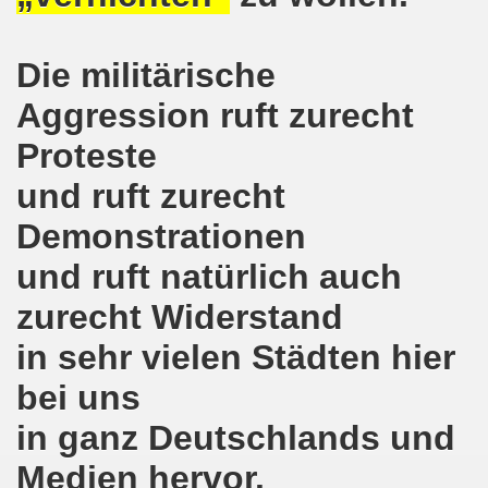
nkirchen am 14.03.2022: Wir müssen alles tun, um einen W
Die militärische
er Montagsdemo-Bewegung am 14.03.2022 - stärken wir den
Aggression ruft zurecht
kirchen am 28.02.2022 - breiter Protest und breiter Wide
Proteste
irchen ruft auf am 28.02.2022 zum Tag des Widerstands: Ge
und ruft zurecht
Demonstrationen
o-Bewegung am 14. Februar 2022 in der Innenstadt Gelsen
und ruft natürlich auch
von der 740. Gelsenkirchener Montagsdemo-Bewegung zum Ja
zurecht Widerstand
enkirchen macht im neuen Jahr 2022 am 10.01.2022 eige
in sehr vielen Städten hier
nkirchen am 13.12.2021 nimmt Ampel-Koalition unter die
bei uns
dgebung am 06.12.2021 in Halle an der Saale Contra Beweg
in ganz Deutschlands und
mo-Bewegung am 08.11.2021 im Zeichen des Kampfs zur Re
Medien hervor.