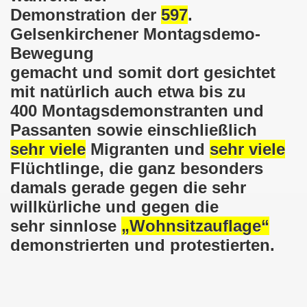
025: 21 Jahre Gelsenkirchener Montagsdemo-Bewegung und 
Demonstration der
597
.
Gelsenkirchener Montagsdemo-
stration in Gelsenkirchen und es ist zeitgleich am 11.08.
Bewegung
o-Bewegung hier bei uns in der Gelsenkirchener Innensta
gemacht und somit dort gesichtet
mit natürlich auch etwa bis zu
 Solidarität: Gelsenkirchener(innen) spenden 523,20 Euro
400 Montagsdemonstranten und
Passanten sowie einschließlich
ner Montagsdemo-Bewegung am 12.05.2025 am Platz der Mont
sehr viele
Migranten und
sehr viele
er Montagsdemo-Bewegung am 14.04.2025 auf dem Preuteplat
Flüchtlinge, die ganz besonders
damals gerade gegen die sehr
o-Bewegung am 10.03.2025 am Platz der Montagsdemo, ehe
willkürliche und gegen die
m aufstehen am 03.02.2025 gegen Rechts in Gelsenkirchen um
sehr sinnlose
„Wohnsitzauflage“
demonstrierten und protestierten.
mo-Bewegung Gelsenkirchen am 13.01.2025 am Platz der Mon
o-Bewegung am 11.11.2024: Solidarität mit dem palästinen
nstration solidarisiert sich am 14.10.2024 mit dem Volk v