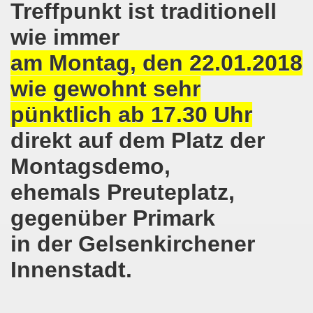
Treffpunkt ist traditionell
8.2020: 16 Jahre Gelsenkirchener Montagsdemo-Bewegung un
wie immer
gsdemo-Bewegung - Jubiläum am 10.08.2020
am Montag, den 22.01.2018
nd im Kampf um Arbeitsplätze und auch im Kampf gegen J
wie gewohnt sehr
pünktlich ab 17.30 Uhr
o-Bewegung reiht sich ein am 08.06.2020 in weltweite Pr
direkt auf dem Platz der
 und die einzigartige Show-Einlage von dir aus dem Jahr 198
Montagsdemo,
-Bewegung am 08.06.2020 im Zeichen der Solidarität mit d
ehemals Preuteplatz,
enkirchen am 25.05.2020: Jetzt erst RECHT die Gelsenk
gegenüber Primark
nkirchen am 25.05.2020 - Corona-Gerecht und kämpferisch
in der Gelsenkirchener
nkirchen - Berichte aus erster Hand am 11.05.2020 span
Innenstadt.
r Krisenlasten auf Arbeiter, auf Erwerbslose, auf Familien