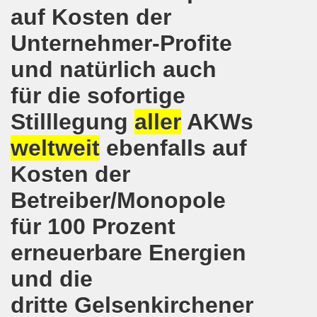
auf Kosten der
o-Bewegung am 17.05.2021 setzt Zeichen der Solidarität m
Unternehmer-Profite
nkirchen am 12.04.2021: Klare Kante gegen Corona-Leugner
und natürlich auch
os als einer der Schwerpunkt-Themen am 12.04.2021 der 
für die sofortige
enkirchen am 29.03.2021 mit großem Zuspruch - gefragt
Stilllegung
aller
AKWs
weltweit
ebenfalls auf
sdemo-Bewegung am 29.03.2021 steht konsequent gegen das
Kosten der
wegung sendet kämpferische Grüße am 08.03.2021 zum Int
Betreiber/Monopole
o-Bewegung am 08.03.2021 im Zeichen des Internationale
für 100 Prozent
28. Gelsenkirchener Montagsdemo-Bewegung am 08. März 20
erneuerbare Energien
21 bei Eiseskälte gegen die katastrophale Flüchtlings- un
und die
nkirchener Montagsdemo-Bewegung am 15. Februar 2021 - we
dritte Gelsenkirchener