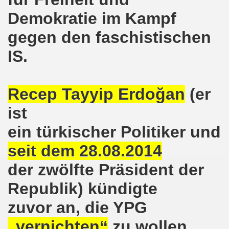
demonstration ist bereit seit dem 22.08.2022 zu kämpfen un
Demokratie im Kampf
gegen den faschistischen
demonstration ruft auf am 22.08.2022 zum Protest und zum
IS.
 Gelsenkirchener Montagsdemo-Bewegung: Stärken wir den a
wegung feierte am 11.07.2022 das 750. Jubiläum der 750
Recep Tayyip Erdoğan
(er
r 751. Gelsenkirchener Montagsdemo-Bewegung auf dem Hei
ist
2022 gegen Inflation, gegen Armut und gegen die Weltkrie
ein türkischer Politiker und
onstration mit bis zu etwa ca. 1.500 Teilnehmerinnen und T
seit dem 28.08.2014
er Montagsdemo-Bewegung am 23.05.2022 - stärken wir den a
der zwölfte Präsident der
Republik) kündigte
eiligte mich aktiv am 01.05.2022 im Zeichen des Kampfes g
zuvor an, die YPG
ler Rechte gleichermaßen bekämpfen am 28.03.2022 auf de
„vernichten“
zu wollen.
 Gelsenkirchener Montagsdemo-Bewegung - stärken wir den 