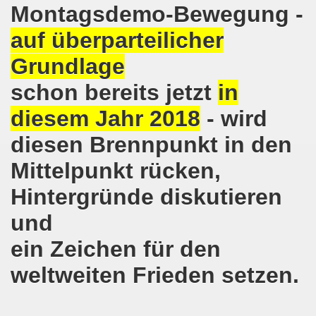
ener Montagsdemo-Bewegung am 11. Januar 2021
Montagsdemo-Bewegung -
auf überparteilicher
mo-Bewegung am 23.11.2020 zum heißen Eisen Corona und
Grundlage
o-Bewegung am 02.11.2020 - auf der Straße gegen das Kr
schon bereits jetzt
in
stration am 10.10.2020 in Düsseldorf
diesem Jahr 2018
- wird
ener Montagsdemo-Bewegung am 02. November 2020
diesen Brennpunkt in den
 auf die Bevölkerung! Beschäftigte und Arbeitslose gemein
Mittelpunkt rücken,
chen ruft auf: Kommt mit am 10.10.2020 gemeinsam zur B
Hintergründe diskutieren
o-Brennpunkte am 14.09.2020: Wahlauswertung - Lage in M
und
ein Zeichen für den
o-Bewegung am 14.09.2020 mit breiter Themenpalette
weltweiten Frieden setzen.
re ich (Thomas Kistermann) zur Kommunalwahl für das ü
 Gesetz und dadurch wurde bis zum heutigen Zeitpunkt im Jah