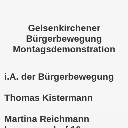
em palästinensischen Volk und mit dem libanesischen Volk! 
n Eisenach: Zeichen gegen Sozialkahlschlag und Zeichen
Gelsenkirchener
rchener Montagsdemonstration am 12.08.2024 - eine Erfolgs
Bürgerbewegung
elsenkirchen am 12.08.2024 ab 17.30 Uhr - am Platz der 
Montagsdemonstration
nkirchen am 08.07.2024 Protest gegen Armut, Demonstratio
nd Kampfprogramm der Bundesweiten Montagsdemo-Bewegung
i.A. der Bürgerbewegung
6. Gelsenkirchener Montagsdemo-Bewegung am 10.06.2024 um
kirchen am 13.05.2024 um 17.30 Uhr auf dem Heinrich-König
Thomas Kistermann
-Bewegung am 08.04.2024 auf dem Heinrich-König-Platz in 
Martina Reichmann
kirchen ruft auf am 11.03.2024 zum Jahrestag Fukushima un