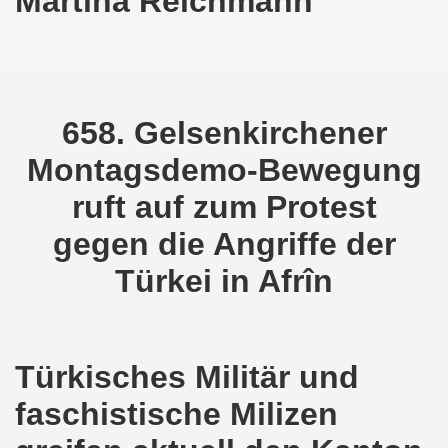
Martina Reichmann
o-Bewegung als Korrespondenz veröffentlicht von Thomas 
kirchen solidarisiert sich am 10.07.2023 mit Jan Specht 
nkirchen am 10.07.2023 auf dem Heinrich-König-Platz um 1
658. Gelsenkirchener
o-Bewegung Gelsenkirchen sagt am 12.06.2023 „Nein“ zu A
Montagsdemo-Bewegung
kirchen am 12.06.2023 um 17.30 Uhr auf dem Heinrich-Köni
ruft auf zum Protest
gegen die Angriffe der
 der Befreiung vom Hitler-Faschismus - aktiver Widerstand 
Türkei in Afrîn
auf dem Heinrich-König-Platz als Kundgebungsplatz ausges
nkirchen am 13.03.2023 ruft auf: Aktiver Widerstand gege
kirchen solidarisch mit den Betroffenen am 13.02.2023 de
Türkisches Militär und
faschistische Milizen
nkirchen am 13.02.2023: Aktiver Widerstand gegen die aku