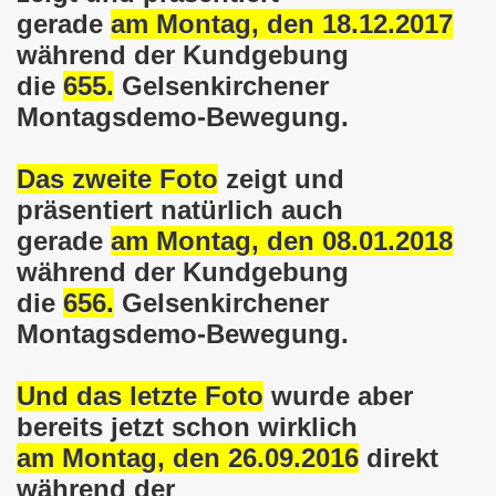
gerade
am Montag, den 18.12.2017
o-Bewegung steht solidarisch am 17.07.2017 hinter Thoma
während der Kundgebung
die
655.
Gelsenkirchener
Norbert Emmerich, stellvertretender Bürgermeister von Ge
Montagsdemo-Bewegung.
sdemo-Bewegung am 08.06.2026 hat stattgefunden am Platz 
Das zweite Foto
zeigt und
E.ON-Kathi“ am 11.05.2026 während der Kundgebung in der
präsentiert natürlich auch
nstration am 09.03.2026 verurteilt Nahostkrieg und solida
gerade
am Montag, den 08.01.2018
während der Kundgebung
irchen im neuen Jahr 2026 am 05.01.2026 mit dem aktuel
die
656.
Gelsenkirchener
 Teilnehmerin am 10.11.2025 auf der 793. Gelsenkirchener 
Montagsdemo-Bewegung.
re zur Kommunalwahl am 14.09.2025 hier bei uns in Gelsen
Und das letzte Foto
wurde aber
 eine einzigartige Demonstration am 08.09.2025 hier bei un
bereits jetzt schon wirklich
am Montag, den 26.09.2016
direkt
ration Gelsenkirchen am 08.09.2025 um 17.30 Uhr, Treffpunk
während der