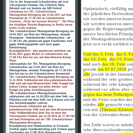
Uhr in der Innenstadt Gelsenkirchen mit zwei
Schwerpunkt-Themen: Das Friedrich Merz-
Optimistisch, vielfältig 
Debakel und wir fordern ein AfD-Verbot!
Einladung zur 785. Gelsenkirchener
der jährlichen Herbstde
Montagsdemo-Bewegung am 14.04.2025 auf dem
Preuteplatz ab 17.30 Uhr in Gelsenkirchen-
wir werden unseren konse
Zentrum: „Nicht auf unseren Rücken!“ - Die Pläne
wir werden unseren uner
der künftigen Bundes-Regierung in Berlin lassen
nichts Gutes erahnen
gegen die Regierungspoliti
784. Gelsenkirchener Montagsdemo-Bewegung am
unsere bewährten Prinzip
10.03.2025 am Platz der Montagsdemo, ehemals
Preuteplatz - Bahnhofstraße Gelsenkirchen - ab
der Montagsdemonstrati
17.30 Uhr alle gemeinsam gegen Faschismus und
jetzt erst recht wirklich 
gegen Weltkriegsgefahr und auch gegen
Hochrüstung!
Brandgefährlich - jetzt gemeinsam aufstehen am
Und das 3. Foto
,
das 6. F
03.02.2025 gegen Rechts in Gelsenkirchen um
17.00 Uhr hier bei uns auf dem Heinrich-König-
das 14. Foto
,
das 15. Foto
Platz!
und auch
das 18. Foto
zei
Jahresauftakt der 783. Montagsdemo-Bewegung
Gelsenkirchen am 13.01.2025 am Platz der
gerade
am 07.07.2018
jet
Montagsdemo, ehemals Preuteplatz ab 17.30 Uhr
hier bei uns in der Gelsenkirchener Innenstadt
alle
jeweils in der Innens
781. Gelsenkirchener Montagsdemo-Bewegung am
während der sehr großen 
11.11.2024: Solidarität mit dem palästinensischen
Volk und mit dem libanesischen Volk! Kampf um
während der sehr kämpfe
höhere Löhne, Kampf um jeden Arbeits- und
während vor allem aber s
Kampf um jeden Ausbildungsplatz!
780. Gelsenkirchener Montagsdemonstration
gegen das neue Polizeig
solidarisiert sich am 14.10.2024 mit dem Volk von
und die Fotos wurden dort
Palästina und mit dem Volk von Libanon und mit
den Arbeiterkämpfen weltweit
wieder
alle
gemacht von 
Internationale Solidarität mit dem
von mir
(Thomas Kister
palästinensischen Volk und mit dem libanesischen
Volk! Waffenstillstand jetzt! Das ist einer der
von der Gelsenkirchene
Schwerpunkt-Themen am 14.10.2024 ab 17.30 Uhr
auf dem Preuteplatz auf der 780. Gelsenkirchener
Montagsdemo-Bewegung
Am Ende waren es mindest
Kundgebung und Demonstration in Eisenach:
Zeichen gegen Sozialkahlschlag und Zeichen gegen
sehr überraschenderweis
Faschismus am 17.08.2024: Bundesweite