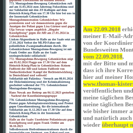
geplanten Einschnitten im sozialen Bereich!
773. Montagsdemo-Bewegung Gelsenkirchen ruft
auf am 11.03.2024 zum Jahrestag Fukushima und
zur Solidarität mit den ZF-Kollegen auf dem
Heinrich-König-Platz um 17.30 Uhr hier bei uns in
der Innenstadt Gelsenkirchen
Montagsdemonstration Gelsenkirchen: Wir
protestieren und wir demonstrieren gegen die
Anzeigen der Polizei gegen Lisa Gärtner und gegen
Am 22.09.2018
erhi
Ulja Serway wegen angeblich „illegaler
Kundgebung“ gegen die AfD am 27.01.2024 in
meiner E-Mail-Adr
Gelsenkirchen
Linken-Abgeordnete in Halle an der Saale setzt am
von der Koordinie
27.01.2024 Verbot der MLPD-Fahne mit
polizeilichen Zwangsmaßnahmen durch. Die
Bundesweiten Mon
Gelsenkirchener Montagsdemo-Bewegung ist mit
Frank Oettler aus Halle an der Saale
vom 22.09.2018
,
uneingeschränkt solidarisch!
772. Montagsdemo-Bewegung Gelsenkirchen zeigt
mit der Bitte und 
am 05.02.2024 Flagge um 17.30 Uhr auf dem
Heinrich-König-Platz in Gelsenkirchen: Keinen
dass ich ihre Korr
Fußbreit der AfD und keinen Fußbreit von
Neofaschistischen! Kampf der Rechtsentwicklung -
in Deutschland und weltweit!
hier auf meiner H
Solidarität mit Palästina - Versuch am 08.01.2024
der Diskriminierung und der Kriminalisierung
www.thomas-kiste
gescheitert während der 771. Gelsenkirchener
Montagsdemo-Bewegung
veröffentlichen und 
Hans Nowak aus Bottrop am 04.12.2023 gestorben
- Nachruf der Koordinierungsgruppe
meine täglichen Be
770. Gelsenkirchener Montagsdemo-Bewegung:
meine täglichen Bes
Protest gegen Arbeitsplatzvernichtung und Protest
gegen Umweltzerstörung, für die internationale
wie bisher immer a
Solidarität am 11.12.2023 um 17.30 Uhr auf dem
Heinrich-König-Platz in der Innenstadt
Gelsenkirchen
und natürlich auch
Halle an der Saale: Unerhörter Polizeieinsatz gegen
Kundgebung und gegen Frank Oettler am
wieder
überhaupt n
30.10.2023
Selbstbewusste Herbstdemonstrationen durch die
Innenstädte von Stuttgart, von Erfurt und von