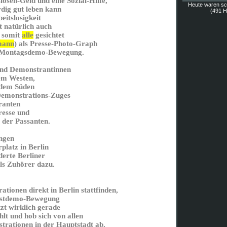
losen-Geld und eine Sozial-Hilfe,
Heute waren s
ig gut leben kann
(491 Hi
eitslosigkeit
t natürlich auch
 somit
alle
gesichtet
mann
) als Presse-Photo-Graph
r Montagsdemo-Bewegung.
nd Demonstrantinnen
em Westen,
 dem Süden
Demonstrations-Zuges
ranten
resse und
 der Passanten.
ngen
platz in Berlin
derte Berliner
als Zuhörer dazu.
tionen direkt in Berlin stattfinden,
rbstdemo-Bewegung
tzt wirklich gerade
lt und hob sich von allen
trationen in der Hauptstadt ab.