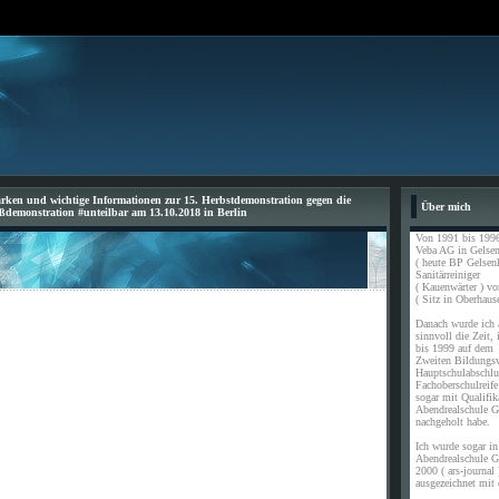
ärken und wichtige Informationen zur 15. Herbstdemonstration gegen die
Über mich
oßdemonstration #unteilbar am 13.10.2018 in Berlin
Von 1991 bis 1996
Veba AG in Gelsen
( heute BP Gelsen
Sanitärreiniger
( Kauenwärter ) vo
( Sitz in Oberhause
Danach wurde ich a
sinnvoll die Zeit,
bis 1999 auf dem
Zweiten Bildungs
Hauptschulabschl
Fachoberschulreife
sogar mit Qualifik
Abendrealschule G
nachgeholt habe.
Ich wurde sogar in 
Abendrealschule G
2000 ( ars-journal 
ausgezeichnet mit 