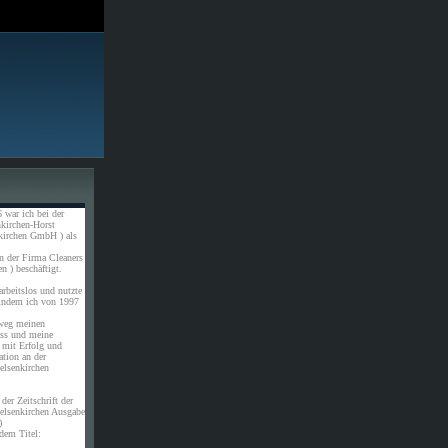
 war ich bei der
kirchen-Horst
kirchen GmbH ) als
n der Firma Cleaners
n ) beschäftigt.
rbeitslos und nutzte
 indem ich von 1997
weg meinen
uss und meine
 mit Erfolg und
ation an der
elsenkirchen
der Zeitschrift der
elsenkirchen Ausgabe
)
dem Titel: