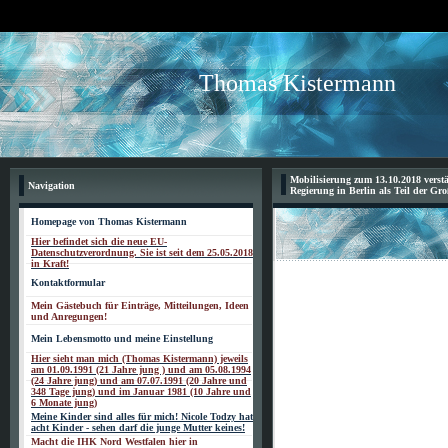
Thomas Kistermann
Mobilisierung zum 13.10.2018 verst
Navigation
Regierung in Berlin als Teil der Gr
Homepage von Thomas Kistermann
Hier befindet sich die neue EU-
Datenschutzverordnung. Sie ist seit dem 25.05.2018
in Kraft!
Kontaktformular
Mein Gästebuch für Einträge, Mitteilungen, Ideen
und Anregungen!
Mein Lebensmotto und meine Einstellung
Hier sieht man mich (Thomas Kistermann) jeweils
am 01.09.1991 (21 Jahre jung ) und am 05.08.1994
(24 Jahre jung) und am 07.07.1991 (20 Jahre und
348 Tage jung) und im Januar 1981 (10 Jahre und
6 Monate jung)
Meine Kinder sind alles für mich! Nicole Todzy hat
acht Kinder - sehen darf die junge Mutter keines!
Macht die IHK Nord Westfalen hier in