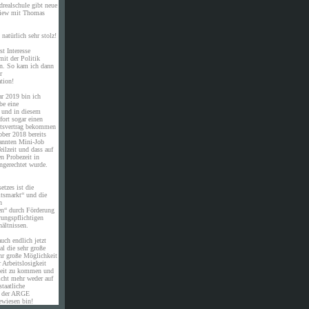
drealschule gibt neue
rview mit Thomas
natürlich sehr stolz!
st Interesse
it der Politik
en. So kam ich dann
r
tion!
ar 2019 bin ich
be eine
e und in diesem
ort sogar einen
eitsvertrag bekommen
ober 2018 bereits
annten Mini-Job
eilzeit und dass auf
en Probezeit in
ngerechtet wurde.
etzes ist die
itsmarkt“ und die
n
en“ durch Förderung
rungspflichtigen
ältnissen.
uch endlich jetzt
al die sehr große
hr große Möglichkeit
 Arbeitslosigkeit
eit zu kommen und
icht mehr weder auf
staatliche
n der ARGE
ewiesen bin!