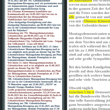
als Alternative
ein Arbeits
10.11.2025 auf der 793. Gelsenkirchener
Montagsdemo-Bewegung und wir protestierten und
wovon man menschenwürd
wir demonstrierten gegen Faschismus und auch
in der ganzen Zeit der Arb
gegen jeden imperialistischen Krieg
Ich (Thomas Kistermann) kandidiere zur
und die Fotos wurden dor
Kommunalwahl am 14.09.2025 hier bei uns in
alle
gemacht von mir und
Gelsenkirchen für das überparteiliche
Wahlbündnis Auf Gelsenkirchen
von mir (
Thomas Kister
„Eine einzigartige Kundgebung und eine
von der Gelsenkirchene
einzigartige Demonstration am 08.09.2025 hier bei
uns in der Gelsenkirchener Innenstadt für Gaza
und für Palästina“
Einladung der 791. Montagsdemonstration
Montagsdemonstranten u
Gelsenkirchen am 08.09.2025 um 17.30 Uhr,
aus dem Osten und aus d
Treffpunkt Margarethe-Zingler-Platz
Gelsenkirchener City, Solidarität mit Gaza - Stoppt
aus dem Norden und aus
den Völkermord - Gaza soll leben!
trafen sich während des 
Anziehendes Jubiläum am 11.08.2025: 21 Jahre
Gelsenkirchener Montagsdemo-Bewegung und es
mit bis zu 1.000 Demonst
war zeitgleich auch gerade an diesem Tag die 790.
stieß auf sehr großes Inte
Gelsenkirchener Montagsdemo-Bewegung am Platz
der Montagsdemo, ehemals Preuteplatz in der
auf sehr große Sympathie
Gelsenkirchener Innenstadt
Wir feiern 21 Jahre Montagsdemonstration in
Gelsenkirchen und es ist zeitgleich am 11.08.2025
Bei den beiden Kundgebu
gerade an diesem Tag die 790.
jeweils auf dem Alexander
Montagsdemonstration in Gelsenkirchen am Platz
der Montagsdemo, ehemals Preuteplatz ab 17.30
gesellten sich weitere hun
Uhr in Gelsenkirchen-Zentrum
788. Gelsenkirchener Montagsdemo-Bewegung hier
und sehr viele Touristen 
bei uns in der Gelsenkirchener Innenstadt: Bis zu
70 Menschen sagen am 23.06.2025 „NEIN“ zu
Donald Trumps Bomben-Terror
Obwohl täglich
Große praktische internationale Solidarität:
zwischen 5 bis 6
Demonstra
Gelsenkirchener(innen) spenden 523,20 Euro am
16.06.2025 für das Gesundheitsprojekt Al-Awda in
hat die Bundesweite He
Gaza während der Kundgebung auf der 787.
eine tolle Ausstrahlung je
Gelsenkirchener Montagsdemo-Bewegung
Einladung zur 786. Gelsenkirchener
ganz besonders ausgestrah
Montagsdemo-Bewegung am 12.05.2025 am Platz
anderen täglichen Demons
der Montagsdemo, ehemals Preuteplatz um 17.30