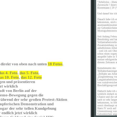
"Arbeitslos - Aben
Zuversicht ! Inte
Kistermann ( 29 )"
Und darauf bin ich 
Danach habe ich er
bekommen, mich m
auseinanderzusetz
zur Gelsenkirchene
Montagsdemonstra
Seit Anfang Febru
Berufstätig und ha
Vollzeitarbeitstell
Zusammenhang sof
unbefrsiteten Arb
- weil ich seit Okt
schon einen sogen
ausgeübt habe in T
meiner erfolgreich
diesem Zeitraum a
 direkt von oben nach unten
18 Fotos
.
Kernelemente des
Teilhabechancenges
das 4. Foto
,
das 5. Foto
,
„Teilhabe am Arbe
„Eingliederung vo
as 10. Foto
,
das 12. Foto
Langzeitarbeitslos
gen und präsentieren
von sozialversiche
Beschäftigungsverh
zt wirklich
adt von Berlin auf der
Dadurch habe ich a
wirklich einfach m
demo-Bewegung gegen die
Chance und die se
während der sehr großen Protest-Aktion
nach so sehr langer
bekommen, in Arb
mpferischen Demonstration und
somit überhaupt n
ogar der sehr tollen Kundgebung
Hartz IV noch auf 
Unterstützung vo
endlich jetzt wirklich
Gelsenkirchen ang