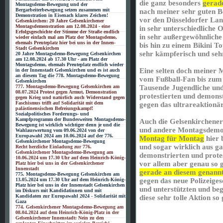
die ganz besonders
gerad
Montagsdemo-Bewegung und der
Bergarbeiterbewegung setzen zusammen mit
nach meiner sehr guten 
Demonstration in Eisenach klares Zeichen!
vor den Düsseldorfer La
Gelsenkirchen: 20 Jahre Gelsenkirchener
Montagsdemonstration am 12.08.2024 - eine
in sehr unterschiedliche O
Erfolgsgeschichte der Stimme der Straße endlich
in sehr außergewöhnliche 
wieder einfach mal am Platz der Montagsdemo,
ehemals Preuteplatz hier bei uns in der Innen-
bis hin zu einem Bikini T
Stadt Gelsenkirchen
sehr kämpferisch und seh
20 Jahre Montagsdemo-Bewegung Gelsenkirchen
am 12.08.2024 ab 17.30 Uhr - am Platz der
Montagsdemo, ehemals Preuteplatz endlich wieder
Eine selten doch meiner 
in der Innenstadt Gelsenkirchen und es ist auch
an diesem Tag die 778. Montagsdemo-Bewegung
vom Fußball-Fan bis zum 
Gelsenkirchen
777. Montagsdemo-Bewegung Gelsenkirchen am
Tausende Jugendliche un
08.07.2024 Protest gegen Armut, Demonstration
protestierten und demons
gegen Krieg und natürlich auch Widerstand gegen
Faschismus trifft auf Solidarität mit dem
gegen das ultrareaktionä
palästinensischen Befreiungskampf!
Sozialpolitisches Forderungs- und
Kampfprogramm der Bundesweiten Montagsdemo-
Auch die Gelsenkirchen
Bewegung ist wirklich wichtiger denn je und die
und andere Montagsdemos 
Wahlauswertung vom 09.06.2024 von der
Europawahl 2024 am 10.06.2024 auf der 776.
Montag für Montag
hier 
Gelsenkirchener Montagsdemo-Bewegung
und sogar wirklich aus 
Recht herzliche Einladung zur 776.
Gelsenkirchener Montagsdemo-Bewegung am
demonstrierten und prote
10.06.2024 um 17.30 Uhr auf dem Heinrich-König-
vor allem aber genau so g
Platz hier bei uns in der Gelsenkirchener
Innenstadt
gerade an diesem genann
775. Montagsdemo-Bewegung Gelsenkirchen am
13.05.2024 um 17.30 Uhr auf dem Heinrich-König-
gegen das neue Polizeig
Platz hier bei uns in der Innenstadt Gelsenkirchen
und unterstützten und beg
im Diskurs mit Kandidatinnen und mit
Kandidaten zur Europawahl 2024 - Solidarität mit
diese sehr tolle Aktion so
Gaza
774. Gelsenkirchener Montagsdemo-Bewegung am
08.04.2024 auf dem Heinrich-König-Platz in der
Gelsenkirchener Innenstadt: Nein zu den