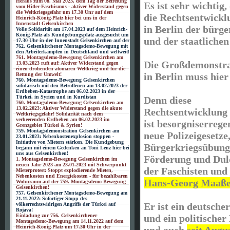
Heraus zum 08. Mai 2023, dem Tag der Befreiung
Es ist sehr wichtig
vom Hitler-Faschismus - aktiver Widerstand gegen
die Weltkriegsgefahr um 17.30 Unr auf dem
die Rechtsentwickl
Heinrich-König-Platz hier bei uns in der
Innenstadt Gelsenkirchen
in Berlin der bürge
Volle Solidarität am 17.04.2023 auf dem Heinrich-
König-Platz als Kundgebungsplatz ausgesucht um
und der staatlichen
17.30 Uhr in der Innenstadt Gelsenkirchen auf der
762. Gelsenkirchener Montagsdemo-Bewegung mit
den Arbeiterkämpfen in Deutschland und weltweit!
761. Montagsdemo-Bewegung Gelsenkirchen am
Die Großdemonstr
13.03.2023 ruft auf: Aktiver Widerstand gegen
einen drohenden atomaren Weltkrieg und für die
in Berlin muss hier
Rettung der Umwelt!
760. Montagsdemo-Bewegung Gelsenkirchen
solidarisch mit den Betroffenen am 13.02.2023 der
Erdbeben-Katastrophe am 06.02.2023 in der
Türkei, in Syrien und in Kurdistan
Denn diese
760. Montagsdemo-Bewegung Gelsenkirchen am
13.02.2023: Aktiver Widerstand gegen die akute
Rechtsentwicklung 
Weltkriegsgefahr! Solidarität nach dem
verheerenden Erdbeben am 06.02.2023 im
ist besorgniserreg
Grenzgebiet Türkei & Syrien!
759. Montagsdemonstration Gelsenkirchen am
neue Polizeigesetze
23.01.2023: Nebenkostenexplosion stoppen -
Initiative von Mietern stärken. Die Kundgebung
Bürgerkriegsübun
begann mit einem Gedenken an Toni Lenz hier bei
uns aus Gelsenkirchen!
Förderung und Du
1. Montagsdemo-Bewegung Gelsenkirchen im
neuen Jahr 2023 am 23.01.2023 mit Schwerpunkt
der Faschisten und
Mieterprotest: Stoppt explodierende Mieten,
Nebenkosten und Energiekosten - für bezahlbaren
Hans-Georg Maaß
Wohnraum auf der 759. Montagsdemo-Bewegung
Gelsenkirchen!
757. Gelsenkirchener Montagsdemo-Bewegung am
21.11.2022: Sofortiger Stopp des
Er ist ein deutscher
völkerrechtswidrigen Angriffs der Türkei auf
Rojava!
Einladung zur 756. Gelsenkirchener
und ein politische
Montagsdemo-Bewegung am 14.11.2022 auf dem
Heinrich-König-Platz um 17.30 Uhr in der