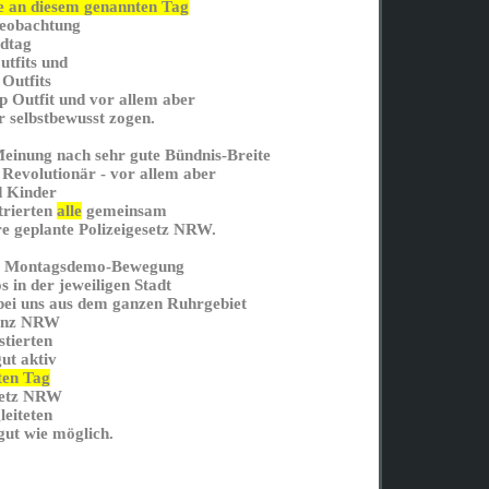
e an diesem genannten Tag
Beobachtung
ndtag
utfits und
Outfits
op Outfit und vor allem aber
r selbstbewusst zogen.
Meinung nach sehr gute Bündnis-Breite
Revolutionär - vor allem aber
d Kinder
trierten
alle
gemeinsam
re geplante Polizeigesetz NRW.
er Montagsdemo-Bewegung
in der jeweiligen Stadt
bei uns aus dem ganzen Ruhrgebiet
ganz NRW
stierten
ut aktiv
ten Tag
esetz NRW
leiteten
 gut wie möglich.