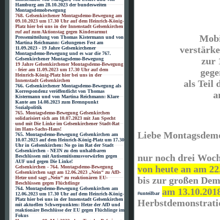
Hamburg am 28.10.2023 der bundesweiten
Montagsdemobewegung
768. Gelsenkirchener Montagsdemo-Bewegung am
09.10.2023 um 17.30 Uhr auf dem Heinrich-König-
Platz hier bei uns in der Innenstadt Gelsenkirchen
ruf auf zum Aktionstag gegen Kinderarmut
Mobi
Pressemitteilung von Thomas Kistermann und von
Martina Reichmann: Gelungenes Fest am
verstärke
11.09.2023 - 19 Jahre Gelsenkirchener
Montagsdemo-Bewegung und es war die 767.
zur 
Gelsenkirchener Montagsdemo-Bewegung
19 Jahre Gelsenkirchener Montagsdemo-Bewegung
gege
- feier am 11.09.2023 um 17.30 Uhr auf dem
Heinrich-König-Platz hier bei uns in der
Innenstadt Gelsenkirchen
als Teil
766. Gelsenkirchener Montagsdemo-Bewegung als
Korrespondenz veröffentlicht von Thomas
a
Kistermann und von Martina Reichmann: Klare
Kante am 14.08.2023 zum Brennpunkt
Sozialpolitik
765. Montagsdemo-Bewegung Gelsenkirchen
solidarisiert sich am 10.07.2023 mit Jan Specht
und mit Die Linke im Gelsenkirchener Stadt-Rat
im Hans-Sachs-Haus!
Liebe Montagsdem
765. Montagsdemo-Bewegung Gelsenkirchen am
10.07.2023 auf dem Heinrich-König-Platz um 17.30
Uhr in Gelsenkirchen: No go im Rat der Stadt
Gelsenkirchen - NEIN zu den unhaltbaren
nur noch drei Woc
Beschlüssen mit Antisemitismusvorwürfen gegen
AUF und gegen Die Linke!
von heute an am 22
Gelsenkirchen - 764. Montagsdemo-Bewegung
Gelsenkirchen sagt am 12.06.2023 „Nein“ zu AfD-
Hetze und sagt „Nein“ zu reaktionären EU-
bis zur großen Dem
Beschlüssen gegen Flüchtlinge
764. Montagsdemo-Bewegung Gelsenkirchen am
am 13.10.201
#unteilbar
12.06.2023 um 17.30 Uhr auf dem Heinrich-König-
Platz hier bei uns in der Innenstadt Gelsenkirchen
Herbstdemonstratio
mit aktuellen Schwerpunkten: Hetze der AfD und
reaktionäre Beschlüsse der EU gegen Flüchlinge im
Fokus