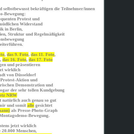
und selbstbewusst bekräftigen die Teilnehmer/innen
mo-Bewegung:
quenten Protest und
müdlichen Widerstand
k in Berlin,
ien, Struktur und Regelmäßigkeit
onsbewegung
weiterführen.
oto
,
das 9. Foto
,
das 11. Foto
,
,
das 16. Foto
,
das 17. Foto
gen und präsentieren
zt wirklich
tadt von Düsseldorf
Protest-Aktion und
rischen Demonstration und
ogar der sehr tollen Kundgebung
esetz NRW
 natürlich auch genau so gut
mir und somit
alle
gesichtet
mann)
als Presse-Photo-Graph
r Montagsdemo-Bewegung.
ens jetzt wirklich
e 20.000 Menschen,