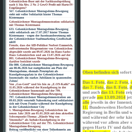
Gelsenkirchen-Buer mit der Sachkundeprüfung
nach § 34a Abs. 2 Nr. 2 GewO Profit mit Hartz-IV-
Empfängern?
567. Gelsenkirchener Montagsdemo-Bewegung
steht mit voller Solidarität hinter Thomas
Kistermann
Gelsenkirchener Montagsdemonstration solidarisch
mit Thomas Kistermann
633. Gelsenkirchener Montagsdemo-Bewegung
steht solidarisch am 17.07.2017 hinter Thomas
Kistermann - wegen der Auseinandersetzung mit
der Gelsenkirchener Stadtmarketing Gesellschaft
mbH
Freude, dass der AfD-Politiker Norbert Emmerich,
stellvertretender Bürgermeister von Gelsenkirchen
abgewählt wurde am 09.07.2026 im Hans-Sachs-
Haus Gelsenkirchen und am 13.07.2026 auf der
801. Gelsenkirchener Montagsdemo-Bewegung
darüber berichtet wurde
Die 800. Gelsenkirchener Montagsdemo-Bewegung
am 08.06.2026 hat stattgefunden am Platz der
Montagsdemo, ehemals Preuteplatz als
Oben befinden sich
sofort
Kundgebungsplatz in der Gelsenkirchener
Innenstadt: ein starkes Jubiläum in spannenden
Zeiten!
Das 1. Foto
,
das 2. Foto
,
Von „Gas-Gerd“ und bis hin zu „E.ON-Kathi“ am
das 7. Foto
,
das 8. Foto
,
d
11.05.2026 während der Kundgebung in der
Gelsenkirchener Innenstadt auf der 799.
und auch
das 13. Foto
zei
Gelsenkirchener Montagsdemo-Bewegung
gerade
am 13.09.2014
jet
797. Gelsenkirchener Montagsdemonstration am
09.03.2026 verurteilt Nahostkrieg und solidarisiert
alle
jeweils in der Innenst
sich mit Owen Franke während der Kundgebung
11.
Bundesweiten Herbst
in der Gelsenkirchener City
1. Montagsdemo-Bewegung Gelsenkirchen im
Regierung in Berlin und 
neuen Jahr 2026 am 05.01.2026 mit dem aktuellen
Schwerpunkt-Thema: „Hände Weg von
und während der sehr kä
Venezuela!“ als Auftakt-Kundgebung in der
während vor allem aber s
Gelsenkirchener City auf der 795. Gelsenkirchener
Montagsdemo-Bewegung
gegen Hartz IV und dafür 
Beitrag veröffentlicht von einer Teilnehmerin am