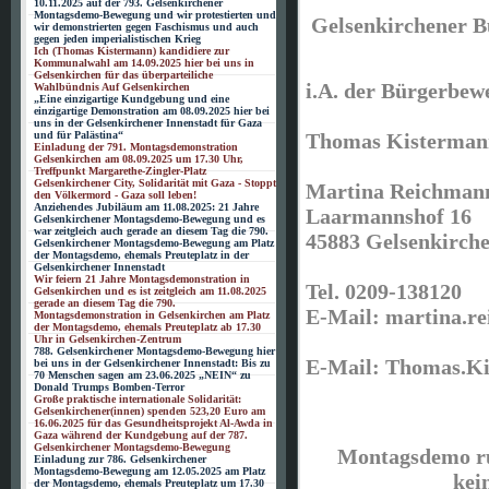
10.11.2025 auf der 793. Gelsenkirchener
Montagsdemo-Bewegung und wir protestierten und
Gelsenkirchener 
wir demonstrierten gegen Faschismus und auch
gegen jeden imperialistischen Krieg
Ich (Thomas Kistermann) kandidiere zur
Kommunalwahl am 14.09.2025 hier bei uns in
Gelsenkirchen für das überparteiliche
i.A. der Bürgerbe
Wahlbündnis Auf Gelsenkirchen
„Eine einzigartige Kundgebung und eine
einzigartige Demonstration am 08.09.2025 hier bei
uns in der Gelsenkirchener Innenstadt für Gaza
Thomas Kisterman
und für Palästina“
Einladung der 791. Montagsdemonstration
Gelsenkirchen am 08.09.2025 um 17.30 Uhr,
Treffpunkt Margarethe-Zingler-Platz
Gelsenkirchener City, Solidarität mit Gaza - Stoppt
Martina Reichman
den Völkermord - Gaza soll leben!
Anziehendes Jubiläum am 11.08.2025: 21 Jahre
Laarmannshof 16
Gelsenkirchener Montagsdemo-Bewegung und es
war zeitgleich auch gerade an diesem Tag die 790.
45883 Gelsenkirch
Gelsenkirchener Montagsdemo-Bewegung am Platz
der Montagsdemo, ehemals Preuteplatz in der
Gelsenkirchener Innenstadt
Wir feiern 21 Jahre Montagsdemonstration in
Tel.
0209-138120
Gelsenkirchen und es ist zeitgleich am 11.08.2025
gerade an diesem Tag die 790.
E-Mail: martina.r
Montagsdemonstration in Gelsenkirchen am Platz
der Montagsdemo, ehemals Preuteplatz ab 17.30
Uhr in Gelsenkirchen-Zentrum
788. Gelsenkirchener Montagsdemo-Bewegung hier
E-Mail: Thomas.K
bei uns in der Gelsenkirchener Innenstadt: Bis zu
70 Menschen sagen am 23.06.2025 „NEIN“ zu
Donald Trumps Bomben-Terror
Große praktische internationale Solidarität:
Gelsenkirchener(innen) spenden 523,20 Euro am
16.06.2025 für das Gesundheitsprojekt Al-Awda in
Gaza während der Kundgebung auf der 787.
Gelsenkirchener Montagsdemo-Bewegung
Montagsdemo ruf
Einladung zur 786. Gelsenkirchener
Montagsdemo-Bewegung am 12.05.2025 am Platz
kei
der Montagsdemo, ehemals Preuteplatz um 17.30