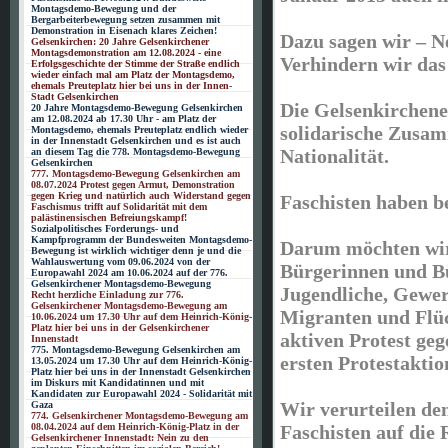
Montagsdemo-Bewegung und der
Bergarbeiterbewegung setzen zusammen mit
Demonstration in Eisenach klares Zeichen!
Dazu sagen wir – N
Gelsenkirchen: 20 Jahre Gelsenkirchener
Montagsdemonstration am 12.08.2024 - eine
Verhindern wir da
Erfolgsgeschichte der Stimme der Straße endlich
wieder einfach mal am Platz der Montagsdemo,
ehemals Preuteplatz hier bei uns in der Innen-
Stadt Gelsenkirchen
Die Gelsenkirchene
20 Jahre Montagsdemo-Bewegung Gelsenkirchen
am 12.08.2024 ab 17.30 Uhr - am Platz der
solidarische Zusa
Montagsdemo, ehemals Preuteplatz endlich wieder
in der Innenstadt Gelsenkirchen und es ist auch
Nationalität.
an diesem Tag die 778. Montagsdemo-Bewegung
Gelsenkirchen
777. Montagsdemo-Bewegung Gelsenkirchen am
08.07.2024 Protest gegen Armut, Demonstration
gegen Krieg und natürlich auch Widerstand gegen
Faschisten haben be
Faschismus trifft auf Solidarität mit dem
palästinensischen Befreiungskampf!
Sozialpolitisches Forderungs- und
Kampfprogramm der Bundesweiten Montagsdemo-
Darum möchten wir
Bewegung ist wirklich wichtiger denn je und die
Wahlauswertung vom 09.06.2024 von der
Bürgerinnen und Bü
Europawahl 2024 am 10.06.2024 auf der 776.
Gelsenkirchener Montagsdemo-Bewegung
Jugendliche, Gewer
Recht herzliche Einladung zur 776.
Gelsenkirchener Montagsdemo-Bewegung am
Migranten und Flüc
10.06.2024 um 17.30 Uhr auf dem Heinrich-König-
Platz hier bei uns in der Gelsenkirchener
aktiven Protest geg
Innenstadt
775. Montagsdemo-Bewegung Gelsenkirchen am
ersten Protestakti
13.05.2024 um 17.30 Uhr auf dem Heinrich-König-
Platz hier bei uns in der Innenstadt Gelsenkirchen
im Diskurs mit Kandidatinnen und mit
Kandidaten zur Europawahl 2024 - Solidarität mit
Wir verurteilen den
Gaza
774. Gelsenkirchener Montagsdemo-Bewegung am
08.04.2024 auf dem Heinrich-König-Platz in der
Faschisten auf die
Gelsenkirchener Innenstadt: Nein zu den