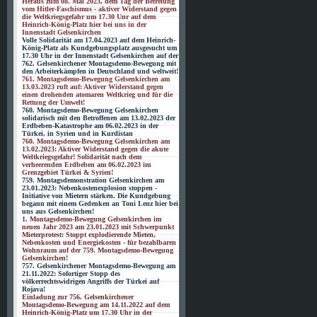
Heraus zum 08. Mai 2023, dem Tag der Befreiung
vom Hitler-Faschismus - aktiver Widerstand gegen
die Weltkriegsgefahr um 17.30 Unr auf dem
Heinrich-König-Platz hier bei uns in der
Innenstadt Gelsenkirchen
Volle Solidarität am 17.04.2023 auf dem Heinrich-
König-Platz als Kundgebungsplatz ausgesucht um
17.30 Uhr in der Innenstadt Gelsenkirchen auf der
762. Gelsenkirchener Montagsdemo-Bewegung mit
den Arbeiterkämpfen in Deutschland und weltweit!
761. Montagsdemo-Bewegung Gelsenkirchen am
13.03.2023 ruft auf: Aktiver Widerstand gegen
einen drohenden atomaren Weltkrieg und für die
Rettung der Umwelt!
760. Montagsdemo-Bewegung Gelsenkirchen
solidarisch mit den Betroffenen am 13.02.2023 der
Erdbeben-Katastrophe am 06.02.2023 in der
Türkei, in Syrien und in Kurdistan
760. Montagsdemo-Bewegung Gelsenkirchen am
13.02.2023: Aktiver Widerstand gegen die akute
Weltkriegsgefahr! Solidarität nach dem
verheerenden Erdbeben am 06.02.2023 im
Grenzgebiet Türkei & Syrien!
759. Montagsdemonstration Gelsenkirchen am
23.01.2023: Nebenkostenexplosion stoppen -
Initiative von Mietern stärken. Die Kundgebung
begann mit einem Gedenken an Toni Lenz hier bei
uns aus Gelsenkirchen!
1. Montagsdemo-Bewegung Gelsenkirchen im
neuen Jahr 2023 am 23.01.2023 mit Schwerpunkt
Mieterprotest: Stoppt explodierende Mieten,
Nebenkosten und Energiekosten - für bezahlbaren
Wohnraum auf der 759. Montagsdemo-Bewegung
Gelsenkirchen!
757. Gelsenkirchener Montagsdemo-Bewegung am
21.11.2022: Sofortiger Stopp des
völkerrechtswidrigen Angriffs der Türkei auf
Rojava!
Einladung zur 756. Gelsenkirchener
Montagsdemo-Bewegung am 14.11.2022 auf dem
Heinrich-König-Platz um 17.30 Uhr in der