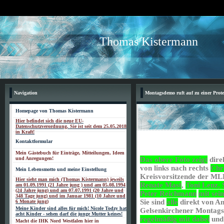
Thomas Kistermann
Navigation
Montagsdemo ruft auf zu einer Prot
Homepage von Thomas Kistermann
Hier befindet sich die neue EU-
Datenschutzverordnung. Sie ist seit dem 25.05.2018
in Kraft!
Kontaktformular
Mein Gästebuch für Einträge, Mitteilungen, Ideen
und Anregungen!
Das obere Foto zeigt
dire
von links nach rechts
Chri
Mein Lebensmotto und meine Einstellung
Kreisvorsitzende der ML
Hier sieht man mich (Thomas Kistermann) jeweils
Renate Mast
,
Toni Lenz, 
am 01.09.1991 (21 Jahre jung ) und am 05.08.1994
(24 Jahre jung) und am 07.07.1991 (20 Jahre und
Peter Reichmann
mit sei
348 Tage jung) und im Januar 1981 (10 Jahre und
Sie sind
alle
direkt von A
6 Monate jung)
Meine Kinder sind alles für mich! Nicole Todzy hat
Gelsenkirchener Monta
acht Kinder - sehen darf die junge Mutter keines!
regelmäßig mit dabei
un
Macht die IHK Nord Westfalen hier in