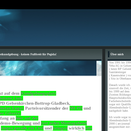
estkundgebung - keinen Fußbreit für Pegida!
Über mich
Von 1991 bis 1996
Veba AG in Gelsen
( heute BP Gelsen
Sanitärreiniger
( Kauenwärter ) vo
( Sitz in Oberhause
Danach wurde ich a
sinnvoll die Zeit,
bis 1999 auf dem
kt auf dem
Kundgebungsplatz
Zweiten Bildungs
stiane Link,
Hauptschulabschl
Fachoberschulreife
PD Gelsenkirchen-Bottrop-Gladbeck,
sogar mit Qualifik
Abendrealschule G
Stefan Engel,
Parteivorsitzender der
MLPD
und
nachgeholt habe.
ner Gitarre.
Ich wurde sogar in 
nfang an
hier auf der
Abendrealschule G
gsdemo-Bewegung und
fast jeden Montagabend
2000 ( ars-journal 
ausgezeichnet mit 
d
singen gerade ein Lied
und
bringen
wirklich
alle