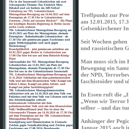
Uhr in der Innenstadt Gelsenkirchen mit zwei
Schwerpunkt-Themen: Das Friedrich Merz-
Debakel und wir fordern ein AfD-Verbot!
Einladung zur 785. Gelsenkirchener
Treffpunkt zur Pro
Montagsdemo-Bewegung am 14.04.2025 auf dem
Preuteplatz ab 17.30 Uhr in Gelsenkirchen-
am 12.01.2015, 17.3
Zentrum: „Nicht auf unseren Rücken!“ - Die Pläne
der künftigen Bundes-Regierung in Berlin lassen
Gelsenkirchener In
nichts Gutes erahnen
784. Gelsenkirchener Montagsdemo-Bewegung am
10.03.2025 am Platz der Montagsdemo, ehemals
Preuteplatz - Bahnhofstraße Gelsenkirchen - ab
17.30 Uhr alle gemeinsam gegen Faschismus und
Seit Wochen gehen 
gegen Weltkriegsgefahr und auch gegen
Hochrüstung!
und rassistischen G
Brandgefährlich - jetzt gemeinsam aufstehen am
03.02.2025 gegen Rechts in Gelsenkirchen um
17.00 Uhr hier bei uns auf dem Heinrich-König-
Platz!
Man muss sich im K
Jahresauftakt der 783. Montagsdemo-Bewegung
Gelsenkirchen am 13.01.2025 am Platz der
Bewegung ein Samme
Montagsdemo, ehemals Preuteplatz ab 17.30 Uhr
hier bei uns in der Gelsenkirchener Innenstadt
der NPD, Terrorbe
781. Gelsenkirchener Montagsdemo-Bewegung am
11.11.2024: Solidarität mit dem palästinensischen
faschistoider und u
Volk und mit dem libanesischen Volk! Kampf um
höhere Löhne, Kampf um jeden Arbeits- und
Kampf um jeden Ausbildungsplatz!
780. Gelsenkirchener Montagsdemonstration
In Essen ruft die 
solidarisiert sich am 14.10.2024 mit dem Volk von
Palästina und mit dem Volk von Libanon und mit
„Wenn wir Terror h
den Arbeiterkämpfen weltweit
Internationale Solidarität mit dem
palästinensischen Volk und mit dem libanesischen
selber – und das tu
Volk! Waffenstillstand jetzt! Das ist einer der
Schwerpunkt-Themen am 14.10.2024 ab 17.30 Uhr
auf dem Preuteplatz auf der 780. Gelsenkirchener
Montagsdemo-Bewegung
Anhänger der Pegi
Kundgebung und Demonstration in Eisenach:
Zeichen gegen Sozialkahlschlag und Zeichen gegen
Januar 2015 auch i
Faschismus am 17.08.2024: Bundesweite