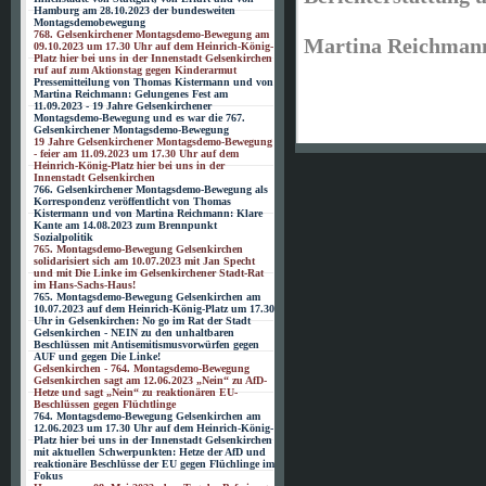
Hamburg am 28.10.2023 der bundesweiten
Montagsdemobewegung
768. Gelsenkirchener Montagsdemo-Bewegung am
Martina Reichman
09.10.2023 um 17.30 Uhr auf dem Heinrich-König-
Platz hier bei uns in der Innenstadt Gelsenkirchen
ruf auf zum Aktionstag gegen Kinderarmut
Pressemitteilung von Thomas Kistermann und von
Martina Reichmann: Gelungenes Fest am
11.09.2023 - 19 Jahre Gelsenkirchener
Montagsdemo-Bewegung und es war die 767.
Gelsenkirchener Montagsdemo-Bewegung
19 Jahre Gelsenkirchener Montagsdemo-Bewegung
- feier am 11.09.2023 um 17.30 Uhr auf dem
Heinrich-König-Platz hier bei uns in der
Innenstadt Gelsenkirchen
766. Gelsenkirchener Montagsdemo-Bewegung als
Korrespondenz veröffentlicht von Thomas
Kistermann und von Martina Reichmann: Klare
Kante am 14.08.2023 zum Brennpunkt
Sozialpolitik
765. Montagsdemo-Bewegung Gelsenkirchen
solidarisiert sich am 10.07.2023 mit Jan Specht
und mit Die Linke im Gelsenkirchener Stadt-Rat
im Hans-Sachs-Haus!
765. Montagsdemo-Bewegung Gelsenkirchen am
10.07.2023 auf dem Heinrich-König-Platz um 17.30
Uhr in Gelsenkirchen: No go im Rat der Stadt
Gelsenkirchen - NEIN zu den unhaltbaren
Beschlüssen mit Antisemitismusvorwürfen gegen
AUF und gegen Die Linke!
Gelsenkirchen - 764. Montagsdemo-Bewegung
Gelsenkirchen sagt am 12.06.2023 „Nein“ zu AfD-
Hetze und sagt „Nein“ zu reaktionären EU-
Beschlüssen gegen Flüchtlinge
764. Montagsdemo-Bewegung Gelsenkirchen am
12.06.2023 um 17.30 Uhr auf dem Heinrich-König-
Platz hier bei uns in der Innenstadt Gelsenkirchen
mit aktuellen Schwerpunkten: Hetze der AfD und
reaktionäre Beschlüsse der EU gegen Flüchlinge im
Fokus