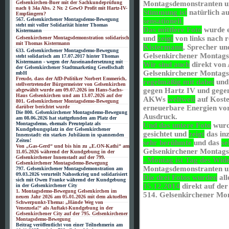
Gelsenkirchen-Buer mit der Sachkundeprüfung
Montagsdemonstranten u
nach § 34a Abs. 2 Nr. 2 GewO Profit mit Hartz-IV-
Stimmung ist
natürlich a
Empfängern?
567. Gelsenkirchener Montagsdemo-Bewegung
sensationell.
steht mit voller Solidarität hinter Thomas
Das mittlere Foto
wurde e
Kistermann
und
zeigt
von links nach 
Gelsenkirchener Montagsdemonstration solidarisch
mit Thomas Kistermann
Kistermann
, Sprecher un
633. Gelsenkirchener Montagsdemo-Bewegung
Gelsenkirchener Montag
steht solidarisch am 17.07.2017 hinter Thomas
Kistermann - wegen der Auseinandersetzung mit
Wir sind auch
direkt von
der Gelsenkirchener Stadtmarketing Gesellschaft
Gelsenkirchener Monta
mbH
Freude, dass der AfD-Politiker Norbert Emmerich,
regelmäßig mit dabei
und 
stellvertretender Bürgermeister von Gelsenkirchen
gegen Hartz IV und gegen 
abgewählt wurde am 09.07.2026 im Hans-Sachs-
Haus Gelsenkirchen und am 13.07.2026 auf der
AKWs
weltweit
auf Koste
801. Gelsenkirchener Montagsdemo-Bewegung
darüber berichtet wurde
erneuerbare Energien vor
Die 800. Gelsenkirchener Montagsdemo-Bewegung
Ausdruck.
am 08.06.2026 hat stattgefunden am Platz der
Montagsdemo, ehemals Preuteplatz als
Und das untere Foto
wurd
Kundgebungsplatz in der Gelsenkirchener
gesichtet und
zeigt
das in
Innenstadt: ein starkes Jubiläum in spannenden
Zeiten!
sehr berühmte
und das
se
Von „Gas-Gerd“ und bis hin zu „E.ON-Kathi“ am
Gelsenkirchener Montags
11.05.2026 während der Kundgebung in der
Gelsenkirchener Innenstadt auf der 799.
„Montag ist Tag des Wide
Gelsenkirchener Montagsdemo-Bewegung
Montagsdemonstranten un
797. Gelsenkirchener Montagsdemonstration am
09.03.2026 verurteilt Nahostkrieg und solidarisiert
Die drei Fotos wurden
all
sich mit Owen Franke während der Kundgebung
15.12.2014
direkt auf der
in der Gelsenkirchener City
1. Montagsdemo-Bewegung Gelsenkirchen im
514. Gelsenkirchener M
neuen Jahr 2026 am 05.01.2026 mit dem aktuellen
Schwerpunkt-Thema: „Hände Weg von
Venezuela!“ als Auftakt-Kundgebung in der
Gelsenkirchener City auf der 795. Gelsenkirchener
Montagsdemo-Bewegung
Beitrag veröffentlicht von einer Teilnehmerin am