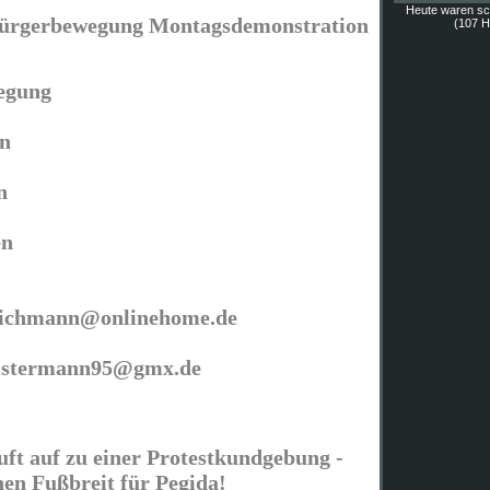
Heute waren s
Bürgerbewegung Montagsdemonstration
(107 Hi
wegung
n
n
en
eichmann@onlinehome.de
istermann95@gmx.de
t auf zu einer Protestkundgebung -
nen Fußbreit für Pegida!