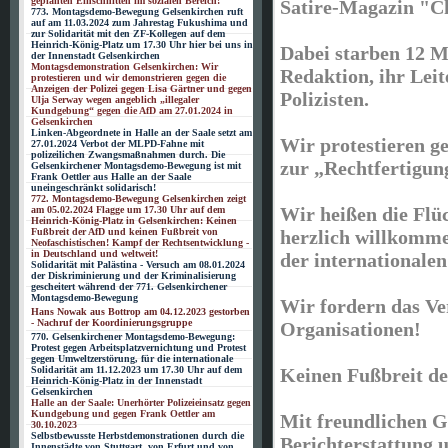
geplanten Einschnitten im sozialen Bereich!
Satire-Magazin "Ch
773. Montagsdemo-Bewegung Gelsenkirchen ruft
auf am 11.03.2024 zum Jahrestag Fukushima und
zur Solidarität mit den ZF-Kollegen auf dem
Heinrich-König-Platz um 17.30 Uhr hier bei uns in
Dabei starben 12 M
der Innenstadt Gelsenkirchen
Montagsdemonstration Gelsenkirchen: Wir
Redaktion, ihr Lei
protestieren und wir demonstrieren gegen die
Anzeigen der Polizei gegen Lisa Gärtner und gegen
Polizisten.
Ulja Serway wegen angeblich „illegaler
Kundgebung“ gegen die AfD am 27.01.2024 in
Gelsenkirchen
Linken-Abgeordnete in Halle an der Saale setzt am
Wir protestieren g
27.01.2024 Verbot der MLPD-Fahne mit
polizeilichen Zwangsmaßnahmen durch. Die
zur „Rechtfertigung
Gelsenkirchener Montagsdemo-Bewegung ist mit
Frank Oettler aus Halle an der Saale
uneingeschränkt solidarisch!
772. Montagsdemo-Bewegung Gelsenkirchen zeigt
Wir heißen die Flü
am 05.02.2024 Flagge um 17.30 Uhr auf dem
Heinrich-König-Platz in Gelsenkirchen: Keinen
Fußbreit der AfD und keinen Fußbreit von
herzlich willkomme
Neofaschistischen! Kampf der Rechtsentwicklung -
in Deutschland und weltweit!
der internationalen
Solidarität mit Palästina - Versuch am 08.01.2024
der Diskriminierung und der Kriminalisierung
gescheitert während der 771. Gelsenkirchener
Montagsdemo-Bewegung
Wir fordern das Ver
Hans Nowak aus Bottrop am 04.12.2023 gestorben
- Nachruf der Koordinierungsgruppe
Organisationen!
770. Gelsenkirchener Montagsdemo-Bewegung:
Protest gegen Arbeitsplatzvernichtung und Protest
gegen Umweltzerstörung, für die internationale
Solidarität am 11.12.2023 um 17.30 Uhr auf dem
Keinen Fußbreit de
Heinrich-König-Platz in der Innenstadt
Gelsenkirchen
Halle an der Saale: Unerhörter Polizeieinsatz gegen
Kundgebung und gegen Frank Oettler am
Mit freundlichen G
30.10.2023
Selbstbewusste Herbstdemonstrationen durch die
Berichterstattung 
Innenstädte von Stuttgart, von Erfurt und von