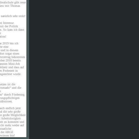
drealschule gibt neue
rview mit Thomas
natürlich sehr stolz!
st Interesse
it der Politik
en. So kam ich dann
r
tion!
ar 2019 bin ich
be eine
e und in diesem
ort sogar einen
eitsvertrag bekommen
ober 2018 bereits
annten Mini-Job
eilzeit und dass auf
en Probezeit in
ngerechtet wurde.
etzes ist die
itsmarkt“ und die
n
en“ durch Förderung
rungspflichtigen
ältnissen.
uch endlich jetzt
al die sehr große
hr große Möglichkeit
 Arbeitslosigkeit
eit zu kommen und
icht mehr weder auf
staatliche
n der ARGE
ewiesen bin!