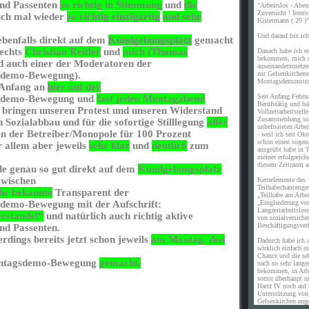
nd Passenten
so richtig in Stimmung
und
die
"Arbeitslos - Aben
Zuversicht ! Inte
uch mal wieder
so richtig einzigartig
und
sehr
Kistermann ( 29 )"
Und darauf bin ich 
benfalls direkt auf dem
Kundgebungsplatz
gemacht
rechts
Christian Reitler
und
mich (Thomas
Danach habe ich er
bekommen, mich m
d auch einer der Moderatoren der
auseinanderzusetz
zur Gelsenkirchene
sdemo-Bewegung).
Montagsdemonstra
 Anfang an
hier auf der
Seit Anfang Febru
gsdemo-Bewegung und
fast jeden Montagabend
Berufstätig und ha
bringen unseren Protest und unseren Widerstand
Vollzeitarbeitstell
Zusammenhang sof
Sozialabbau und für die sofortige Stilllegung
aller
unbefrsiteten Arb
n der Betreiber/Monopole für 100 Prozent
- weil ich seit Okt
schon einen sogen
 allem aber jeweils
sehr klar
und
deutlich
zum
ausgeübt habe in T
meiner erfolgreich
diesem Zeitraum a
e genau so gut direkt auf dem
Kundgebungsplatz
zwischen
Kernelemente des
Teilhabechancenges
hr bekannte
Transparent der
„Teilhabe am Arbe
„Eingliederung vo
demo-Bewegung mit der Aufschrift:
Langzeitarbeitslos
rstands!“
und natürlich auch richtig aktive
von sozialversiche
Beschäftigungsverh
d Passenten.
erdings bereits jetzt schon jeweils
am Montag, den
Dadurch habe ich a
wirklich einfach m
Chance und die se
ontagsdemo-Bewegung
gemacht.
nach so sehr langer
bekommen, in Arb
somit überhaupt n
Hartz IV noch auf 
Unterstützung vo
Gelsenkirchen ang