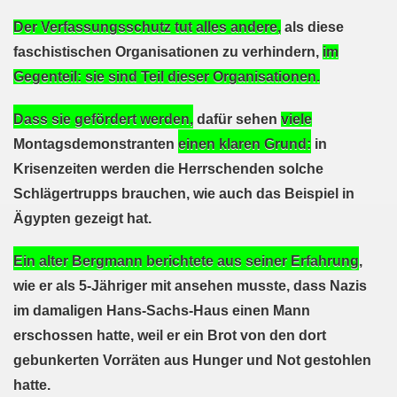
kirchen am 23.01.2023: Nebenkostenexplosion stoppen - In
Der Verfassungsschutz tut alles andere,
als diese
irchen im neuen Jahr 2023 am 23.01.2023 mit Schwerpunk
faschistischen Organisationen zu verhindern,
im
Gegenteil:
sie sind Teil dieser
Organisationen.
-Bewegung am 21.11.2022: Sofortiger Stopp des völkerrech
ner Montagsdemo-Bewegung am 14.11.2022 auf dem Heinrich
Dass sie gefördert werden,
dafür sehen
viele
Montagsdemonstranten
einen klaren Grund:
in
hlands! Protest gegen die Preissteigerungen und für höher
Krisenzeiten werden die Herrschenden solche
kirchen am 10.10.2022: "Jin - Jiyan - Azadi - Frauen, Leb
Schlägertrupps brauchen, wie auch das Beispiel in
Ägypten gezeigt hat.
tifaschistische Herbstdemonstration gegen die Politik der
Ein alter Bergmann berichtete aus seiner Erfahrung
,
stration ruft auf am 10.10.2022 zur Solidarität mit den M
wie er als 5-Jähriger
mit ansehen musste,
dass Nazis
zt erst recht am 01.10.2022 nach Berlin zur bundesweiten H
im damaligen Hans-Sachs-Haus einen Mann
erschossen hatte, weil er ein Brot von den dort
kirchen lädt am 12.09.2022 ein: Entlastungs-Paket im Fok
gebunkerten Vorräten aus Hunger und Not gestohlen
 Verhindern wir den III. Weltkrieg! Kommt zum Antikriegsta
hatte.