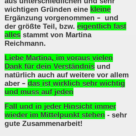
aus unterschiedlichen und sehr
ntag, den 08.11.2021 Tag des Widerstands für die Rettung
wichtigen Gründen eine
kleine
Ergänzung vorgenommen
–
und
Armut und auch gegen Arbeitsplatzvernichtung stand im M
der größte Teil, bzw.
eigentlich fast
gegen die Abwälzung der Krisenlasten auf unserem Rücke
alles
stammt von Martina
Reichmann.
sdemonstration in Gelsenkirchenen-Buer am 11.10.2021 und
37. Gelsenkirchener Montagsdemo-Bewegung am 11.10.2021 
Liebe Martina, im voraus vielen
Dank für dein Verständnis
und
re auch wieder für die Landesliste der internationalisti
natürlich auch
auf
weitere vor allem
nkirchen am 13.09.2021 im direkten Gespräch - Diskussi
aber
–
das ist wirklich sehr wichtig
und muss auf jeden
onstration solidarisch am 12.07.2021 mit Stefan Engel, m
Fall und in jeder Hinsicht immer
34. Montagsdemo-Bewegung Gelsenkirchen am 12.07.2021!
wieder im Mittelpunkt stehen
- sehr
Gelsenkirchener Bürger am 14.06.2021 müssen alle wirklic
gute
Zusammenarbeit!
33. Gelsenkirchener Montagsdemo-Bewegung am 14.06.2021