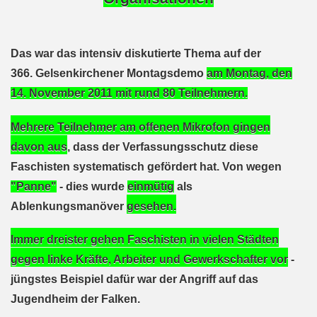
o-Bewegung als Korrespondenz veröffentlicht von Thomas 
kirchen solidarisiert sich am 10.07.2023 mit Jan Specht 
Das war das intensiv diskutierte Thema auf der
366. Gelsenkirchener Montagsdemo
am
Montag, den
nkirchen am 10.07.2023 auf dem Heinrich-König-Platz um 1
14. November 2011
mit rund
80
Teilnehmern.
o-Bewegung Gelsenkirchen sagt am 12.06.2023 „Nein“ zu A
Mehrere Teilnehmer am offenen Mikrofon gingen
kirchen am 12.06.2023 um 17.30 Uhr auf dem Heinrich-Köni
davon aus
,
dass der Verfassungsschutz diese
Faschisten systematisch gefördert hat. Von wegen
 der Befreiung vom Hitler-Faschismus - aktiver Widerstand 
"Panne"
- dies wurde
einmütig
als
auf dem Heinrich-König-Platz als Kundgebungsplatz ausges
Ablenkungsmanöver
gesehen.
nkirchen am 13.03.2023 ruft auf: Aktiver Widerstand gege
Immer dreister gehen Faschisten in vielen Städten
kirchen solidarisch mit den Betroffenen am 13.02.2023 de
gegen linke Kräfte, Arbeiter und Gewerkschafter vor
-
jüngstes Beispiel dafür war der Angriff auf das
nkirchen am 13.02.2023: Aktiver Widerstand gegen die aku
Jugendheim der Falken.