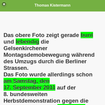
Thomas Kistermann
nn
tenschutzverordnung. Sie ist seit dem 25.05.2018 in Kraft!
Das obere Foto zeigt gerade
bunt
und
lebendig
die
teilungen, Ideen und Anregungen!
Gelsenkirchener
Montagsdemobewegung während
tellung
des Umzugs durch die
Berliner
rmann) jeweils am 01.09.1991 (21 Jahre jung ) und am 05.0
Strassen.
Das Foto wurde allerdings schon
Nicole Todzy hat acht Kinder - sehen darf die junge Mutter k
am Samstag, den
r in Gelsenkirchen-Buer mit der Sachkundeprüfung nach § 3
17. September 2011
auf der
8. bundesweiten
-Bewegung steht mit voller Solidarität hinter Thomas Ki
Herbstdemonstration gegen die
ation solidarisch mit Thomas Kistermann