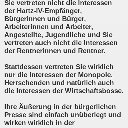
Sie vertreten nicht die Interessen
ntag, den 08.11.2021 Tag des Widerstands für die Rettung
der Hartz-IV-Empfänger,
Armut und auch gegen Arbeitsplatzvernichtung stand im M
Bürgerinnen und Bürger,
Arbeiterinnen und Arbeiter,
gegen die Abwälzung der Krisenlasten auf unserem Rücke
Angestellte, Jugendliche und Sie
sdemonstration in Gelsenkirchenen-Buer am 11.10.2021 und
vertreten auch nicht die Interessen
der Rentnerinnen und Rentner.
37. Gelsenkirchener Montagsdemo-Bewegung am 11.10.2021 
re auch wieder für die Landesliste der internationalisti
Stattdessen vertreten Sie wirklich
nur die Interessen der Monopole,
nkirchen am 13.09.2021 im direkten Gespräch - Diskussi
Herrschenden und natürlich auch
onstration solidarisch am 12.07.2021 mit Stefan Engel, m
die Interessen der Wirtschaftsbosse.
34. Montagsdemo-Bewegung Gelsenkirchen am 12.07.2021!
Ihre Äußerung in der bürgerlichen
Presse sind einfach unüberlegt und
Gelsenkirchener Bürger am 14.06.2021 müssen alle wirklic
wirken wirklich in der
33. Gelsenkirchener Montagsdemo-Bewegung am 14.06.2021