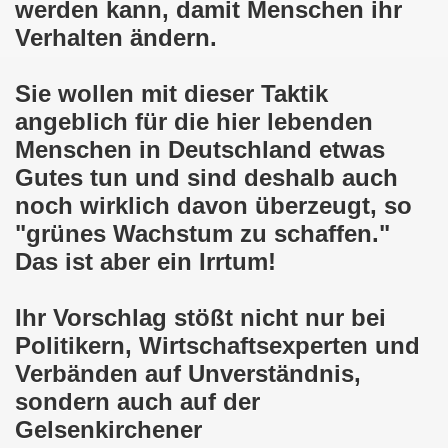
werden kann, damit Menschen ihr
025: 21 Jahre Gelsenkirchener Montagsdemo-Bewegung und 
Verhalten ändern.
stration in Gelsenkirchen und es ist zeitgleich am 11.08.
Sie wollen mit dieser Taktik
o-Bewegung hier bei uns in der Gelsenkirchener Innensta
angeblich für die hier lebenden
 Solidarität: Gelsenkirchener(innen) spenden 523,20 Euro
Menschen in Deutschland etwas
Gutes tun und sind deshalb auch
ner Montagsdemo-Bewegung am 12.05.2025 am Platz der Mont
noch wirklich davon überzeugt, so
er Montagsdemo-Bewegung am 14.04.2025 auf dem Preuteplat
"grünes Wachstum zu schaffen."
Das ist aber ein Irrtum!
o-Bewegung am 10.03.2025 am Platz der Montagsdemo, ehe
m aufstehen am 03.02.2025 gegen Rechts in Gelsenkirchen um
Ihr Vorschlag stößt nicht nur bei
Politikern, Wirtschaftsexperten und
mo-Bewegung Gelsenkirchen am 13.01.2025 am Platz der Mon
Verbänden auf Unverständnis,
sondern auch auf der
o-Bewegung am 11.11.2024: Solidarität mit dem palästinen
Gelsenkirchener
nstration solidarisiert sich am 14.10.2024 mit dem Volk v