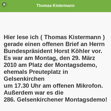
Thomas Kistermann
nn
tenschutzverordnung. Sie ist seit dem 25.05.2018 in Kraft!
Hier lese ich ( Thomas Kistermann )
gerade einen offenen Brief an Herrn
teilungen, Ideen und Anregungen!
Bundespräsident Horst Köhler vor.
Es war am Montag, den 29. März
tellung
2010 am Platz der Montagsdemo,
rmann) jeweils am 01.09.1991 (21 Jahre jung ) und am 05.0
ehemals Preuteplatz in
Gelsenkirchen
Nicole Todzy hat acht Kinder - sehen darf die junge Mutter k
um 17.30 Uhr am offenen Mikrofon.
r in Gelsenkirchen-Buer mit der Sachkundeprüfung nach § 3
Außerdem war es die
286. Gelsenkirchener Montagsdemo!
-Bewegung steht mit voller Solidarität hinter Thomas Ki
ation solidarisch mit Thomas Kistermann