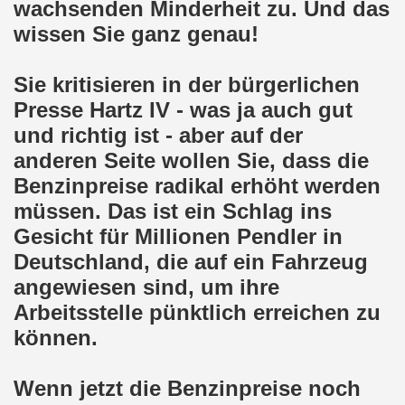
wachsenden Minderheit zu. Und das
en: Wir protestieren und wir demonstrieren gegen die Anz
wissen Sie ganz genau!
er Saale setzt am 27.01.2024 Verbot der MLPD-Fahne mit p
Sie kritisieren in der bürgerlichen
kirchen zeigt am 05.02.2024 Flagge um 17.30 Uhr auf dem 
Presse Hartz IV - was ja auch gut
uch am 08.01.2024 der Diskriminierung und der Kriminalisi
und richtig ist - aber auf der
anderen Seite wollen Sie, dass die
.2023 gestorben - Nachruf der Koordinierungsgruppe
Benzinpreise radikal erhöht werden
-Bewegung: Protest gegen Arbeitsplatzvernichtung und Prot
müssen. Das ist ein Schlag ins
Gesicht für Millionen Pendler in
olizeieinsatz gegen Kundgebung und gegen Frank Oettler am
Deutschland, die auf ein Fahrzeug
ionen durch die Innenstädte von Stuttgart, von Erfurt 
angewiesen sind, um ihre
Arbeitsstelle pünktlich erreichen zu
-Bewegung am 09.10.2023 um 17.30 Uhr auf dem Heinrich-Kö
können.
stermann und von Martina Reichmann: Gelungenes Fest am
Wenn jetzt die Benzinpreise noch
demo-Bewegung - feier am 11.09.2023 um 17.30 Uhr auf dem 