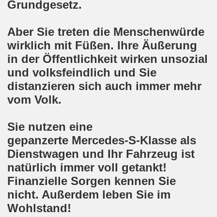
Grundgesetz.
demonstration ist bereit seit dem 22.08.2022 zu kämpfen un
Aber Sie treten die Menschenwürde
demonstration ruft auf am 22.08.2022 zum Protest und zum
wirklich mit Füßen. Ihre Äußerung
 Gelsenkirchener Montagsdemo-Bewegung: Stärken wir den a
in der Öffentlichkeit wirken unsozial
und volksfeindlich und Sie
wegung feierte am 11.07.2022 das 750. Jubiläum der 750
distanzieren sich auch immer mehr
r 751. Gelsenkirchener Montagsdemo-Bewegung auf dem Hei
vom Volk.
2022 gegen Inflation, gegen Armut und gegen die Weltkrie
Sie nutzen eine
onstration mit bis zu etwa ca. 1.500 Teilnehmerinnen und T
gepanzerte Mercedes-S-Klasse als
Dienstwagen und Ihr Fahrzeug ist
er Montagsdemo-Bewegung am 23.05.2022 - stärken wir den a
natürlich immer voll getankt!
eiligte mich aktiv am 01.05.2022 im Zeichen des Kampfes g
Finanzielle Sorgen kennen Sie
nicht. Außerdem leben Sie im
ler Rechte gleichermaßen bekämpfen am 28.03.2022 auf de
Wohlstand!
 Gelsenkirchener Montagsdemo-Bewegung - stärken wir den 