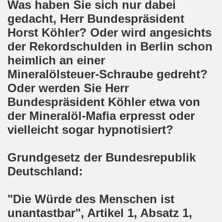
kirchen am 23.01.2023: Nebenkostenexplosion stoppen - In
Was haben Sie sich nur dabei
gedacht, Herr Bundespräsident
irchen im neuen Jahr 2023 am 23.01.2023 mit Schwerpunk
Horst Köhler? Oder wird angesichts
-Bewegung am 21.11.2022: Sofortiger Stopp des völkerrech
der Rekordschulden in Berlin schon
heimlich an einer
ner Montagsdemo-Bewegung am 14.11.2022 auf dem Heinrich
Mineralölsteuer-Schraube gedreht?
Oder werden Sie Herr
hlands! Protest gegen die Preissteigerungen und für höher
Bundespräsident Köhler etwa von
kirchen am 10.10.2022: "Jin - Jiyan - Azadi - Frauen, Leb
der Mineralöl-Mafia erpresst oder
vielleicht sogar hypnotisiert?
tifaschistische Herbstdemonstration gegen die Politik der
stration ruft auf am 10.10.2022 zur Solidarität mit den M
Grundgesetz der Bundesrepublik
Deutschland:
zt erst recht am 01.10.2022 nach Berlin zur bundesweiten H
kirchen lädt am 12.09.2022 ein: Entlastungs-Paket im Fok
"Die Würde des Menschen ist
unantastbar", Artikel 1, Absatz 1,
 Verhindern wir den III. Weltkrieg! Kommt zum Antikriegsta