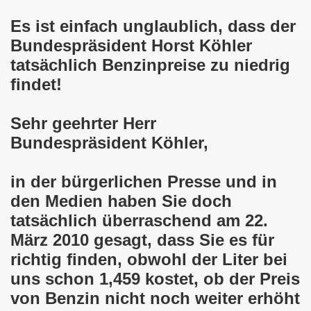
Es ist einfach unglaublich, dass der
o-Bewegung steht solidarisch am 17.07.2017 hinter Thoma
Bundespräsident Horst Köhler
Norbert Emmerich, stellvertretender Bürgermeister von Ge
tatsächlich Benzinpreise zu niedrig
findet!
sdemo-Bewegung am 08.06.2026 hat stattgefunden am Platz 
E.ON-Kathi“ am 11.05.2026 während der Kundgebung in der
Sehr geehrter Herr
Bundespräsident Köhler,
nstration am 09.03.2026 verurteilt Nahostkrieg und solida
irchen im neuen Jahr 2026 am 05.01.2026 mit dem aktuel
in der bürgerlichen Presse und in
den Medien haben Sie doch
 Teilnehmerin am 10.11.2025 auf der 793. Gelsenkirchener 
tatsächlich überraschend am 22.
re zur Kommunalwahl am 14.09.2025 hier bei uns in Gelsen
März 2010 gesagt, dass Sie es für
richtig finden, obwohl der Liter bei
 eine einzigartige Demonstration am 08.09.2025 hier bei un
uns schon 1,459 kostet, ob der Preis
ration Gelsenkirchen am 08.09.2025 um 17.30 Uhr, Treffpunk
von Benzin nicht noch weiter erhöht