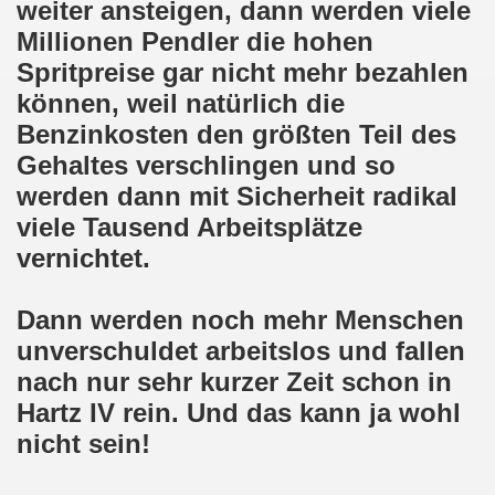
weiter ansteigen, dann werden viele
o-Bewegung als Korrespondenz veröffentlicht von Thomas 
Millionen Pendler die hohen
Spritpreise gar nicht mehr bezahlen
kirchen solidarisiert sich am 10.07.2023 mit Jan Specht 
können, weil natürlich die
nkirchen am 10.07.2023 auf dem Heinrich-König-Platz um 1
Benzinkosten den größten Teil des
Gehaltes verschlingen und so
o-Bewegung Gelsenkirchen sagt am 12.06.2023 „Nein“ zu A
werden dann mit Sicherheit radikal
kirchen am 12.06.2023 um 17.30 Uhr auf dem Heinrich-Köni
viele Tausend Arbeitsplätze
vernichtet.
 der Befreiung vom Hitler-Faschismus - aktiver Widerstand 
auf dem Heinrich-König-Platz als Kundgebungsplatz ausges
Dann werden noch mehr Menschen
unverschuldet arbeitslos und fallen
nkirchen am 13.03.2023 ruft auf: Aktiver Widerstand gege
nach nur sehr kurzer Zeit schon in
kirchen solidarisch mit den Betroffenen am 13.02.2023 de
Hartz IV rein. Und das kann ja wohl
nicht sein!
nkirchen am 13.02.2023: Aktiver Widerstand gegen die aku