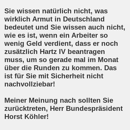
Sie wissen natürlich nicht, was
nkirchen am 14.03.2022: Wir müssen alles tun, um einen W
wirklich Armut in Deutschland
er Montagsdemo-Bewegung am 14.03.2022 - stärken wir den
bedeutet und Sie wissen auch nicht,
wie es ist, wenn ein Arbeiter so
kirchen am 28.02.2022 - breiter Protest und breiter Wide
wenig Geld verdient, dass er noch
irchen ruft auf am 28.02.2022 zum Tag des Widerstands: Ge
zusätzlich Hartz IV beantragen
muss, um so gerade mal im Monat
o-Bewegung am 14. Februar 2022 in der Innenstadt Gelsen
über die Runden zu kommen. Das
von der 740. Gelsenkirchener Montagsdemo-Bewegung zum Ja
ist für Sie mit Sicherheit nicht
nachvollziebar!
enkirchen macht im neuen Jahr 2022 am 10.01.2022 eige
nkirchen am 13.12.2021 nimmt Ampel-Koalition unter die
Meiner Meinung nach sollten Sie
zurücktreten, Herr Bundespräsident
dgebung am 06.12.2021 in Halle an der Saale Contra Beweg
Horst Köhler!
mo-Bewegung am 08.11.2021 im Zeichen des Kampfs zur Re