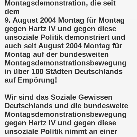
Montagsdemonstration, die seit
dem
em palästinensischen Volk und mit dem libanesischen Volk! 
9. August 2004 Montag für Montag
n Eisenach: Zeichen gegen Sozialkahlschlag und Zeichen
gegen Hartz IV und gegen diese
unsoziale Politik demonstriert und
rchener Montagsdemonstration am 12.08.2024 - eine Erfolgs
auch seit August 2004 Montag für
elsenkirchen am 12.08.2024 ab 17.30 Uhr - am Platz der 
Montag auf der bundesweiten
Montagsdemonstrationsbewegung
nkirchen am 08.07.2024 Protest gegen Armut, Demonstratio
in über 100 Städten Deutschlands
nd Kampfprogramm der Bundesweiten Montagsdemo-Bewegung
auf Empörung!
6. Gelsenkirchener Montagsdemo-Bewegung am 10.06.2024 um
Wir sind das Soziale Gewissen
kirchen am 13.05.2024 um 17.30 Uhr auf dem Heinrich-König
Deutschlands und die bundesweite
Montagsdemonstrationsbewegung
-Bewegung am 08.04.2024 auf dem Heinrich-König-Platz in 
gegen Hartz IV und gegen diese
kirchen ruft auf am 11.03.2024 zum Jahrestag Fukushima un
unsoziale Politik nimmt an einer