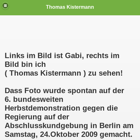
Thomas Kistermann
nn
tenschutzverordnung. Sie ist seit dem 25.05.2018 in Kraft!
Links im Bild ist Gabi, rechts im
teilungen, Ideen und Anregungen!
Bild bin ich
( Thomas Kistermann ) zu sehen!
tellung
rmann) jeweils am 01.09.1991 (21 Jahre jung ) und am 05.0
Dass Foto wurde spontan auf der
6. bundesweiten
Nicole Todzy hat acht Kinder - sehen darf die junge Mutter k
Herbstdemonstration gegen die
r in Gelsenkirchen-Buer mit der Sachkundeprüfung nach § 3
Regierung auf der
Abschlusskundgebung in Berlin am
-Bewegung steht mit voller Solidarität hinter Thomas Ki
Samstag, 24.Oktober 2009 gemacht.
ation solidarisch mit Thomas Kistermann