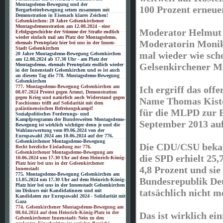
Montagsdemo-Bewegung und der
100 Prozent erneue
Bergarbeiterbewegung setzen zusammen mit
Demonstration in Eisenach klares Zeichen!
Gelsenkirchen: 20 Jahre Gelsenkirchener
Montagsdemonstration am 12.08.2024 - eine
Moderator Helmut 
Erfolgsgeschichte der Stimme der Straße endlich
wieder einfach mal am Platz der Montagsdemo,
Moderatorin Monik
ehemals Preuteplatz hier bei uns in der Innen-
Stadt Gelsenkirchen
mal wieder wie sch
20 Jahre Montagsdemo-Bewegung Gelsenkirchen
am 12.08.2024 ab 17.30 Uhr - am Platz der
Gelsenkirchener 
Montagsdemo, ehemals Preuteplatz endlich wieder
in der Innenstadt Gelsenkirchen und es ist auch
an diesem Tag die 778. Montagsdemo-Bewegung
Gelsenkirchen
777. Montagsdemo-Bewegung Gelsenkirchen am
Ich ergriff das off
08.07.2024 Protest gegen Armut, Demonstration
gegen Krieg und natürlich auch Widerstand gegen
Name Thomas Kiste
Faschismus trifft auf Solidarität mit dem
palästinensischen Befreiungskampf!
für die MLPD zur 
Sozialpolitisches Forderungs- und
Kampfprogramm der Bundesweiten Montagsdemo-
September 2013 aufg
Bewegung ist wirklich wichtiger denn je und die
Wahlauswertung vom 09.06.2024 von der
Europawahl 2024 am 10.06.2024 auf der 776.
Gelsenkirchener Montagsdemo-Bewegung
Die CDU/CSU beka
Recht herzliche Einladung zur 776.
Gelsenkirchener Montagsdemo-Bewegung am
die SPD erhielt 25,
10.06.2024 um 17.30 Uhr auf dem Heinrich-König-
Platz hier bei uns in der Gelsenkirchener
4,8 Prozent und sie
Innenstadt
775. Montagsdemo-Bewegung Gelsenkirchen am
Bundesrepublik Deu
13.05.2024 um 17.30 Uhr auf dem Heinrich-König-
Platz hier bei uns in der Innenstadt Gelsenkirchen
tatsächlich nicht 
im Diskurs mit Kandidatinnen und mit
Kandidaten zur Europawahl 2024 - Solidarität mit
Gaza
774. Gelsenkirchener Montagsdemo-Bewegung am
08.04.2024 auf dem Heinrich-König-Platz in der
Das ist wirklich ei
Gelsenkirchener Innenstadt: Nein zu den