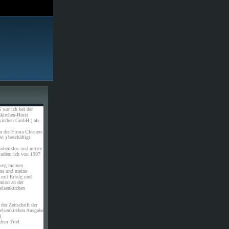
 war ich bei der
kirchen-Horst
kirchen GmbH ) als
n der Firma Cleaners
n ) beschäftigt.
rbeitslos und nutzte
 indem ich von 1997
weg meinen
uss und meine
 mit Erfolg und
ation an der
elsenkirchen
der Zeitschrift der
elsenkirchen Ausgabe
)
dem Titel: