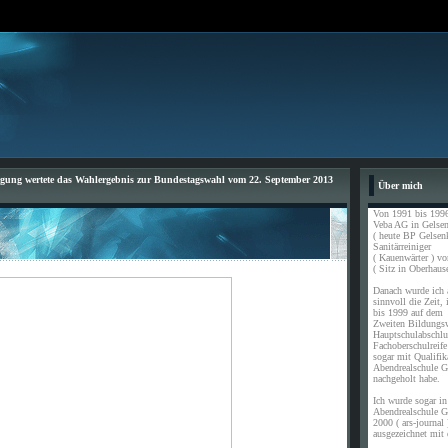
ung wertete das Wahlergebnis zur Bundestagswahl vom 22. September 2013
Über mich
Von 1991 bis 1996
Veba AG in Gelsen
( heute BP Gelsen
Sanitärreiniger
( Kauenwärter ) vo
( Sitz in Oberhause
Danach wurde ich a
sinnvoll die Zeit,
bis 1999 auf dem
Zweiten Bildungs
Hauptschulabschl
Fachoberschulreife
sogar mit Qualifik
Abendrealschule G
nachgeholt habe.
Ich wurde sogar in 
Abendrealschule G
2000 ( ars-journal 
ausgezeichnet mit 