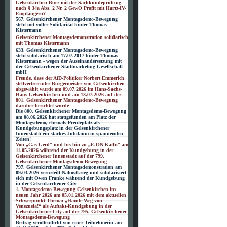
Gelsenkirchen-Buer mit der Sachkundeprüfung
nach § 34a Abs. 2 Nr. 2 GewO Profit mit Hartz-IV-
Empfängern?
567. Gelsenkirchener Montagsdemo-Bewegung
steht mit voller Solidarität hinter Thomas
Kistermann
Gelsenkirchener Montagsdemonstration solidarisch
mit Thomas Kistermann
633. Gelsenkirchener Montagsdemo-Bewegung
steht solidarisch am 17.07.2017 hinter Thomas
Kistermann - wegen der Auseinandersetzung mit
der Gelsenkirchener Stadtmarketing Gesellschaft
mbH
Freude, dass der AfD-Politiker Norbert Emmerich,
stellvertretender Bürgermeister von Gelsenkirchen
abgewählt wurde am 09.07.2026 im Hans-Sachs-
Haus Gelsenkirchen und am 13.07.2026 auf der
801. Gelsenkirchener Montagsdemo-Bewegung
darüber berichtet wurde
Die 800. Gelsenkirchener Montagsdemo-Bewegung
am 08.06.2026 hat stattgefunden am Platz der
Montagsdemo, ehemals Preuteplatz als
Kundgebungsplatz in der Gelsenkirchener
Innenstadt: ein starkes Jubiläum in spannenden
Zeiten!
Von „Gas-Gerd“ und bis hin zu „E.ON-Kathi“ am
11.05.2026 während der Kundgebung in der
Gelsenkirchener Innenstadt auf der 799.
Gelsenkirchener Montagsdemo-Bewegung
797. Gelsenkirchener Montagsdemonstration am
09.03.2026 verurteilt Nahostkrieg und solidarisiert
sich mit Owen Franke während der Kundgebung
in der Gelsenkirchener City
1. Montagsdemo-Bewegung Gelsenkirchen im
neuen Jahr 2026 am 05.01.2026 mit dem aktuellen
Schwerpunkt-Thema: „Hände Weg von
Venezuela!“ als Auftakt-Kundgebung in der
Gelsenkirchener City auf der 795. Gelsenkirchener
Montagsdemo-Bewegung
Beitrag veröffentlicht von einer Teilnehmerin am