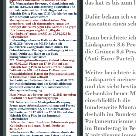
geplanten Einschnitten im sozialen Bereich!
das hat es bis zum 
773. Montagsdemo-Bewegung Gelsenkirchen ruft
auf am 11.03.2024 zum Jahrestag Fukushima und
zur Solidarität mit den ZF-Kollegen auf dem
Heinrich-König-Platz um 17.30 Uhr hier bei uns in
Dafür bekam ich v
der Innenstadt Gelsenkirchen
Montagsdemonstration Gelsenkirchen: Wir
Passenten einen se
protestieren und wir demonstrieren gegen die
Anzeigen der Polizei gegen Lisa Gärtner und gegen
Ulja Serway wegen angeblich „illegaler
Kundgebung“ gegen die AfD am 27.01.2024 in
Dann berichtete ich
Gelsenkirchen
Linken-Abgeordnete in Halle an der Saale setzt am
Linkspartei 8,6 Pro
27.01.2024 Verbot der MLPD-Fahne mit
polizeilichen Zwangsmaßnahmen durch. Die
die Grünen 8,4 Pro
Gelsenkirchener Montagsdemo-Bewegung ist mit
Frank Oettler aus Halle an der Saale
(Anti-Euro-Partei) 
uneingeschränkt solidarisch!
772. Montagsdemo-Bewegung Gelsenkirchen zeigt
am 05.02.2024 Flagge um 17.30 Uhr auf dem
Heinrich-König-Platz in Gelsenkirchen: Keinen
Fußbreit der AfD und keinen Fußbreit von
Weiter berichtete i
Neofaschistischen! Kampf der Rechtsentwicklung -
in Deutschland und weltweit!
Linkspartei meiner
Solidarität mit Palästina - Versuch am 08.01.2024
der Diskriminierung und der Kriminalisierung
und das sieht besti
gescheitert während der 771. Gelsenkirchener
Montagsdemo-Bewegung
Gelsenkirchener 
Hans Nowak aus Bottrop am 04.12.2023 gestorben
- Nachruf der Koordinierungsgruppe
einschließlich die
770. Gelsenkirchener Montagsdemo-Bewegung:
bundesweite Monta
Protest gegen Arbeitsplatzvernichtung und Protest
gegen Umweltzerstörung, für die internationale
Solidarität am 11.12.2023 um 17.30 Uhr auf dem
deshalb im Bundesta
Heinrich-König-Platz in der Innenstadt
Gelsenkirchen
Parlamentarismus u
Halle an der Saale: Unerhörter Polizeieinsatz gegen
Kundgebung und gegen Frank Oettler am
im Bundestag in Be
30.10.2023
Selbstbewusste Herbstdemonstrationen durch die
Kapitalismus imme
Innenstädte von Stuttgart, von Erfurt und von