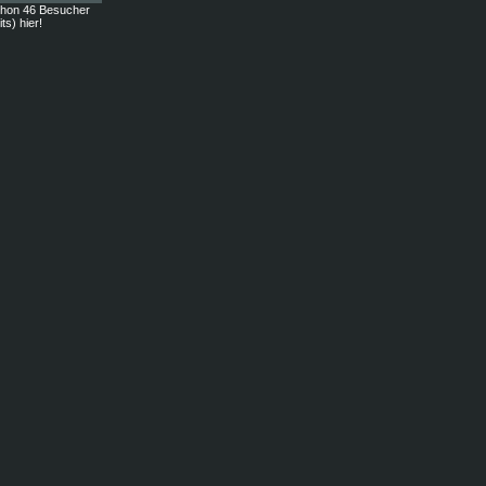
chon 46 Besucher
ts) hier!