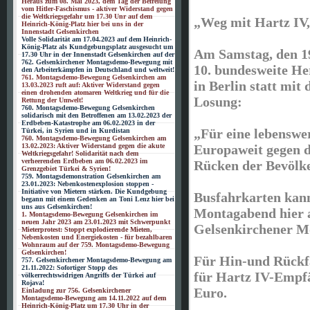
Heraus zum 08. Mai 2023, dem Tag der Befreiung
vom Hitler-Faschismus - aktiver Widerstand gegen
die Weltkriegsgefahr um 17.30 Unr auf dem
„Weg mit Hartz IV,
Heinrich-König-Platz hier bei uns in der
Innenstadt Gelsenkirchen
Volle Solidarität am 17.04.2023 auf dem Heinrich-
König-Platz als Kundgebungsplatz ausgesucht um
Am Samstag, den 19
17.30 Uhr in der Innenstadt Gelsenkirchen auf der
762. Gelsenkirchener Montagsdemo-Bewegung mit
10. bundesweite He
den Arbeiterkämpfen in Deutschland und weltweit!
761. Montagsdemo-Bewegung Gelsenkirchen am
in Berlin statt mit
13.03.2023 ruft auf: Aktiver Widerstand gegen
einen drohenden atomaren Weltkrieg und für die
Losung:
Rettung der Umwelt!
760. Montagsdemo-Bewegung Gelsenkirchen
solidarisch mit den Betroffenen am 13.02.2023 der
Erdbeben-Katastrophe am 06.02.2023 in der
„Für eine lebenswe
Türkei, in Syrien und in Kurdistan
760. Montagsdemo-Bewegung Gelsenkirchen am
Europaweit gegen d
13.02.2023: Aktiver Widerstand gegen die akute
Weltkriegsgefahr! Solidarität nach dem
verheerenden Erdbeben am 06.02.2023 im
Rücken der Bevölk
Grenzgebiet Türkei & Syrien!
759. Montagsdemonstration Gelsenkirchen am
23.01.2023: Nebenkostenexplosion stoppen -
Initiative von Mietern stärken. Die Kundgebung
Busfahrkarten kann
begann mit einem Gedenken an Toni Lenz hier bei
uns aus Gelsenkirchen!
Montagabend hier 
1. Montagsdemo-Bewegung Gelsenkirchen im
neuen Jahr 2023 am 23.01.2023 mit Schwerpunkt
Gelsenkirchener M
Mieterprotest: Stoppt explodierende Mieten,
Nebenkosten und Energiekosten - für bezahlbaren
Wohnraum auf der 759. Montagsdemo-Bewegung
Gelsenkirchen!
Für Hin-und Rückfa
757. Gelsenkirchener Montagsdemo-Bewegung am
21.11.2022: Sofortiger Stopp des
für Hartz IV-Empfä
völkerrechtswidrigen Angriffs der Türkei auf
Rojava!
Euro.
Einladung zur 756. Gelsenkirchener
Montagsdemo-Bewegung am 14.11.2022 auf dem
Heinrich-König-Platz um 17.30 Uhr in der