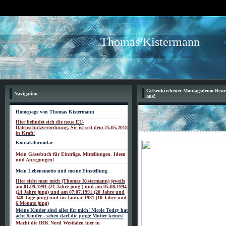
Thomas Kistermann
Gelsenkirchener Montagsdemo-Beweg
Navigation
aus!
Homepage von Thomas Kistermann
Hier befindet sich die neue EU-
Datenschutzverordnung. Sie ist seit dem 25.05.2018
in Kraft!
Kontaktformular
Mein Gästebuch für Einträge, Mitteilungen, Ideen
und Anregungen!
Mein Lebensmotto und meine Einstellung
Hier sieht man mich (Thomas Kistermann) jeweils
am 01.09.1991 (21 Jahre jung ) und am 05.08.1994
(24 Jahre jung) und am 07.07.1991 (20 Jahre und
348 Tage jung) und im Januar 1981 (10 Jahre und
6 Monate jung)
Meine Kinder sind alles für mich! Nicole Todzy hat
acht Kinder - sehen darf die junge Mutter keines!
Macht die IHK Nord Westfalen hier in