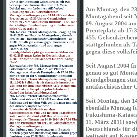
Uhr in der Innenstadt Gelsenkirchen mit zwei
Schwerpunkt-Themen: Das Friedrich Merz-
Am Montag, den 23.
Debakel und wir fordern ein AfD-Verbot!
Einladung zur 785. Gelsenkirchener
Montagabend seit 
Montagsdemo-Bewegung am 14.04.2025 auf dem
Preuteplatz ab 17.30 Uhr in Gelsenkirchen-
09. August 2004 am
Zentrum: „Nicht auf unseren Rücken!“ - Die Pläne
der künftigen Bundes-Regierung in Berlin lassen
Preuteplatz ab 17:
nichts Gutes erahnen
784. Gelsenkirchener Montagsdemo-Bewegung am
10.03.2025 am Platz der Montagsdemo, ehemals
455. Gelsenkirche
Preuteplatz - Bahnhofstraße Gelsenkirchen - ab
17.30 Uhr alle gemeinsam gegen Faschismus und
stattgefunden als 
gegen Weltkriegsgefahr und auch gegen
Hochrüstung!
gegen diese volksfei
Brandgefährlich - jetzt gemeinsam aufstehen am
03.02.2025 gegen Rechts in Gelsenkirchen um
17.00 Uhr hier bei uns auf dem Heinrich-König-
Platz!
Seit August 2004 f
Jahresauftakt der 783. Montagsdemo-Bewegung
Gelsenkirchen am 13.01.2025 am Platz der
genau so gut Mont
Montagsdemo, ehemals Preuteplatz ab 17.30 Uhr
hier bei uns in der Gelsenkirchener Innenstadt
Kundgebungen statt
781. Gelsenkirchener Montagsdemo-Bewegung am
11.11.2024: Solidarität mit dem palästinensischen
antifaschistischer 
Volk und mit dem libanesischen Volk! Kampf um
höhere Löhne, Kampf um jeden Arbeits- und
Kampf um jeden Ausbildungsplatz!
780. Gelsenkirchener Montagsdemonstration
Seit Montag, den 1
solidarisiert sich am 14.10.2024 mit dem Volk von
Palästina und mit dem Volk von Libanon und mit
ebenfalls Montag f
den Arbeiterkämpfen weltweit
Internationale Solidarität mit dem
palästinensischen Volk und mit dem libanesischen
Fukushima-Katastr
Volk! Waffenstillstand jetzt! Das ist einer der
Schwerpunkt-Themen am 14.10.2024 ab 17.30 Uhr
11. März 2011) sow
auf dem Preuteplatz auf der 780. Gelsenkirchener
Montagsdemo-Bewegung
Deutschlands für di
Kundgebung und Demonstration in Eisenach:
Zeichen gegen Sozialkahlschlag und Zeichen gegen
weltweit auf Koste
Faschismus am 17.08.2024: Bundesweite