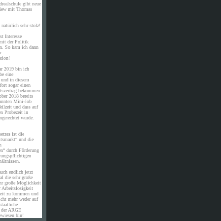
drealschule gibt neue
rview mit Thomas
natürlich sehr stolz!
st Interesse
it der Politik
en. So kam ich dann
r
tion!
ar 2019 bin ich
be eine
e und in diesem
ort sogar einen
eitsvertrag bekommen
ober 2018 bereits
annten Mini-Job
eilzeit und dass auf
en Probezeit in
ngerechtet wurde.
etzes ist die
itsmarkt“ und die
n
en“ durch Förderung
rungspflichtigen
ältnissen.
uch endlich jetzt
al die sehr große
hr große Möglichkeit
 Arbeitslosigkeit
eit zu kommen und
icht mehr weder auf
staatliche
n der ARGE
ewiesen bin!