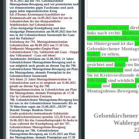
10.11.2025 auf der 793. Gelsenkirchener
Montagsdemo-Bewegung und wir protestierten und
wir demonstrierten gegen Faschismus und auch
gegen jeden imperialistischen Krieg
Ich (Thomas Kistermann) kandidiere zur
Kommunalwahl am 14.09.2025 hier bei uns in
Gelsenkirchen für das überparteiliche
Wahlbündnis Auf Gelsenkirchen
Das obere Foto zeigt
dire
„Eine einzigartige Kundgebung und eine
einzigartige Demonstration am 08.09.2025 hier bei
links nach rechts
Moderat
uns in der Gelsenkirchener Innenstadt für Gaza
Moderatorin Monika Gärt
und für Palästina“
Einladung der 791. Montagsdemonstration
Im Hintergrund ist das
s
Gelsenkirchen am 08.09.2025 um 17.30 Uhr,
Gelsenkirchener Montags
Treffpunkt Margarethe-Zingler-Platz
Gelsenkirchener City, Solidarität mit Gaza - Stoppt
Volk!“
zu sehen.
den Völkermord - Gaza soll leben!
Und das untere Foto
wurd
Anziehendes Jubiläum am 11.08.2025: 21 Jahre
Gelsenkirchener Montagsdemo-Bewegung und es
gesichtet und
zeigt
von li
war zeitgleich auch gerade an diesem Tag die 790.
Gelsenkirchener Montagsdemo-Bewegung am Platz
Anna Bartholome
und dan
der Montagsdemo, ehemals Preuteplatz in der
Sie ist Kreisvorsitzende
Gelsenkirchener Innenstadt
Wir feiern 21 Jahre Montagsdemonstration in
Alle beide
sind wirklich
z
Gelsenkirchen und es ist zeitgleich am 11.08.2025
Frauen
und
unterstützen
gerade an diesem Tag die 790.
Montagsdemonstration in Gelsenkirchen am Platz
Montagsdemo-Bewegung
der Montagsdemo, ehemals Preuteplatz ab 17.30
Uhr in Gelsenkirchen-Zentrum
788. Gelsenkirchener Montagsdemo-Bewegung hier
bei uns in der Gelsenkirchener Innenstadt: Bis zu
70 Menschen sagen am 23.06.2025 „NEIN“ zu
Donald Trumps Bomben-Terror
Große praktische internationale Solidarität:
Gelsenkirchener
Gelsenkirchener(innen) spenden 523,20 Euro am
16.06.2025 für das Gesundheitsprojekt Al-Awda in
Wahlerge
Gaza während der Kundgebung auf der 787.
Gelsenkirchener Montagsdemo-Bewegung
2
Einladung zur 786. Gelsenkirchener
Montagsdemo-Bewegung am 12.05.2025 am Platz
der Montagsdemo, ehemals Preuteplatz um 17.30