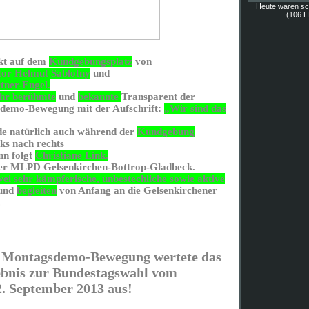
Heute waren s
(106 Hi
kt auf dem
Kundgebungsplatz
von
or Helmut Sablotny
und
ner-Engel.
ehr berühmte
und
bekannte
Transparent der
demo-Bewegung mit der Aufschrift:
„Wir sind das
e natürlich auch während der
Kundgebung
nks nach rechts
n folgt
Christiane Link.
 der MLPD Gelsenkirchen-Bottrop-Gladbeck.
wei sehr kämpferische, unbestechliche sowie aktive
und
begleiten
von Anfang an die Gelsenkirchener
.
 Montagsdemo-Bewegung wertete das
bnis zur Bundestagswahl vom
2. September 2013 aus!