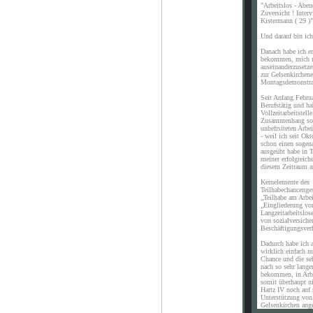
"Arbeitslos - Aben
Zuversicht ! Inte
Kistermann ( 29 )"
Und darauf bin ich 
Danach habe ich er
bekommen, mich m
auseinanderzusetz
zur Gelsenkirchene
Montagsdemonstra
Seit Anfang Febru
Berufstätig und ha
Vollzeitarbeitstell
Zusammenhang sof
unbefrsiteten Arb
- weil ich seit Okt
schon einen sogen
ausgeübt habe in T
meiner erfolgreich
diesem Zeitraum a
Kernelemente des
Teilhabechancenges
„Teilhabe am Arbe
„Eingliederung vo
Langzeitarbeitslos
von sozialversiche
Beschäftigungsverh
Dadurch habe ich a
wirklich einfach m
Chance und die se
nach so sehr langer
bekommen, in Arb
somit überhaupt n
Hartz IV noch auf 
Unterstützung vo
Gelsenkirchen ang