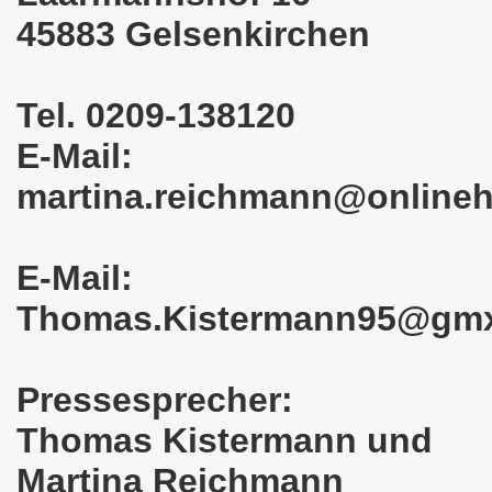
45883 Gelsenkirchen
em palästinensischen Volk und mit dem libanesischen Volk! 
n Eisenach: Zeichen gegen Sozialkahlschlag und Zeichen
Tel. 0209-138120
rchener Montagsdemonstration am 12.08.2024 - eine Erfolgs
E-Mail:
elsenkirchen am 12.08.2024 ab 17.30 Uhr - am Platz der 
martina.reichmann@online
nkirchen am 08.07.2024 Protest gegen Armut, Demonstratio
E-Mail:
nd Kampfprogramm der Bundesweiten Montagsdemo-Bewegung
Thomas.Kistermann95@gm
6. Gelsenkirchener Montagsdemo-Bewegung am 10.06.2024 um
kirchen am 13.05.2024 um 17.30 Uhr auf dem Heinrich-König
Pressesprecher:
-Bewegung am 08.04.2024 auf dem Heinrich-König-Platz in 
Thomas Kistermann und
kirchen ruft auf am 11.03.2024 zum Jahrestag Fukushima un
Martina Reichmann