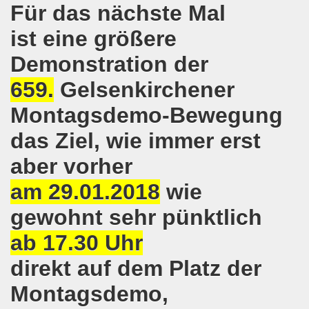
Für das nächste Mal
Bewegung demonstriert und protestiert weiterhin aktiv gegen 
ist eine größere
o-Bewegung in Gelsenkirchen: unübersehbares bewegendes 
Demonstration der
 Welt! Sofortiger Stopp der Bombardierungen von Aleppo!
659.
Gelsenkirchener
-Bewegung ruft zusammen mit der Flüchtlingsinitiative Gel
Montagsdemo-Bewegung
das Ziel, wie immer erst
eiten Herbstdemonstration in Berlin
aber vorher
 und Teilnehmer, 15 Städte, Menschen aus mindestens 9 Länd
am 29.01.2018
wie
o-Bewegung am 19.09.2016 in Gelsenkirchen aktiv gegen 
gewohnt sehr pünktlich
mo-Bewegung im Zeichen "Aktiv gegen Kinderarmut!"
ab 17.30 Uhr
egung und Flüchtlinge rufen auf zur großen Demonstrati
direkt auf dem Platz der
-Bewegung am Montag, den 12.09.2016 bereitet die diesjäh
Montagsdemo,