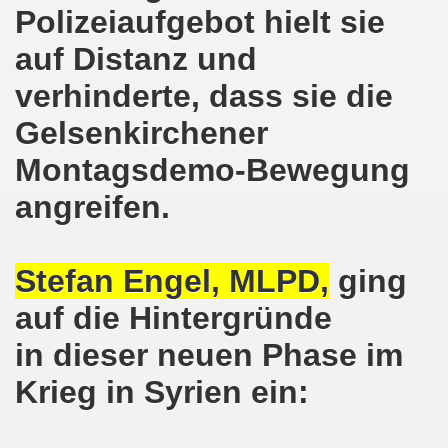
Polizeiaufgebot hielt sie
kirchen wünscht allen Freundinnen und wünscht allen Fr
auf Distanz und
sdemo-Bewegung am 10.12.2018 mit gelben Westen und mit a
verhinderte, dass sie die
gung feiert am 10.12.2018 die 700. Bürgerbewegung sehr ku
Gelsenkirchener
 Montagsdemo-Bewegung Gelsenkirchen mit Frank Oettler au
Montagsdemo-Bewegung
-Bewegung fordert am 03.12.2018: Freigabe des Kultursaal
angreifen.
o-Bewegung findet ausnahmsweise am 03.12.2018 in Gelsenk
2018 vor dem Amtsgericht Gelsenkirchen: Weg mit der Stra
Stefan Engel, MLPD,
ging
auf die Hintergründe
ner Montagsdemo-Bewegung ist und bleibt wirklich jetzt imme
in dieser neuen Phase im
-Bewegung protestiert und demonstriert am 05.11.2018 geg
Krieg in Syrien ein:
-Bewegung ruft auf am 05.11.2018 zur Solidarität mit Koban
senkirchen am 24.09.2018 uneingeschränkt solidarisch mit