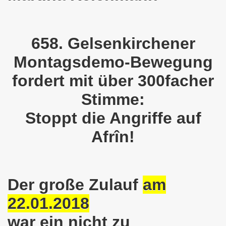
en: Wir protestieren und wir demonstrieren gegen die Anz
er Saale setzt am 27.01.2024 Verbot der MLPD-Fahne mit p
658. Gelsenkirchener
kirchen zeigt am 05.02.2024 Flagge um 17.30 Uhr auf dem 
Montagsdemo-Bewegung
uch am 08.01.2024 der Diskriminierung und der Kriminalisi
fordert mit über 300facher
.2023 gestorben - Nachruf der Koordinierungsgruppe
Stimme:
-Bewegung: Protest gegen Arbeitsplatzvernichtung und Prot
Stoppt die Angriffe auf
Afrîn!
olizeieinsatz gegen Kundgebung und gegen Frank Oettler am
ionen durch die Innenstädte von Stuttgart, von Erfurt 
-Bewegung am 09.10.2023 um 17.30 Uhr auf dem Heinrich-Kö
Der große Zulauf
am
stermann und von Martina Reichmann: Gelungenes Fest am
22.01.2018
war ein nicht zu
demo-Bewegung - feier am 11.09.2023 um 17.30 Uhr auf dem 