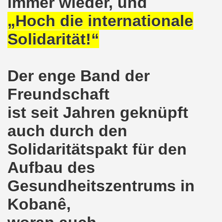
immer wieder, und
ener Montagsdemo-Bewegung am 11. Januar 2021
„Hoch die internationale
mo-Bewegung am 23.11.2020 zum heißen Eisen Corona und
Solidarität!“
o-Bewegung am 02.11.2020 - auf der Straße gegen das Kr
stration am 10.10.2020 in Düsseldorf
Der enge Band der
ener Montagsdemo-Bewegung am 02. November 2020
Freundschaft
ist seit Jahren geknüpft
 auf die Bevölkerung! Beschäftigte und Arbeitslose gemein
auch durch den
chen ruft auf: Kommt mit am 10.10.2020 gemeinsam zur B
Solidaritätspakt für den
o-Brennpunkte am 14.09.2020: Wahlauswertung - Lage in M
Aufbau des
o-Bewegung am 14.09.2020 mit breiter Themenpalette
Gesundheitszentrums in
re ich (Thomas Kistermann) zur Kommunalwahl für das ü
Kobanê,
 Gesetz und dadurch wurde bis zum heutigen Zeitpunkt im Jah