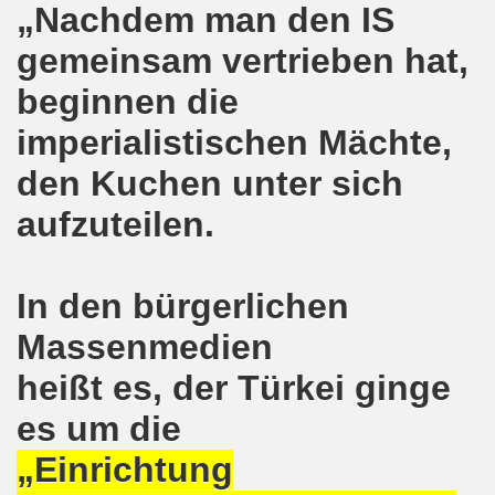
„Nachdem man den IS
hen am 13.10.2018 mit tollem Beitrag in Berlin
gemeinsam vertrieben hat,
lin! Setzen wir gemeinsam ein kämpferisches Zeichen gegen
beginnen die
senkirchener Montagsdemonstration: Kampf gegen Zechen-
imperialistischen Mächte,
den Kuchen unter sich
o-Bewegung am 01.10.2018 - gegen die Rechtsentwicklung d
aufzuteilen.
tärken und wichtige Informationen zur 15. Herbstdemonstrat
 Arbeiter und Montagsdemonstranten Frank Oettler aus Hall
In den bürgerlichen
9. Montagsdemo-Bewegung in Gelsenkirchen
Massenmedien
onstration: Beeindruckender Protest am 17.09.2018 gege
heißt es, der Türkei ginge
 Regierung in Berlin als Teil der Großdemonstration #untei
es um die
mo-Bewegung am 17.09.2018 ruft auf zum Protest gegen Z
„Einrichtung