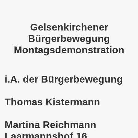
025: 21 Jahre Gelsenkirchener Montagsdemo-Bewegung und 
stration in Gelsenkirchen und es ist zeitgleich am 11.08.
Gelsenkirchener
o-Bewegung hier bei uns in der Gelsenkirchener Innensta
Bürgerbewegung
 Solidarität: Gelsenkirchener(innen) spenden 523,20 Euro
Montagsdemonstration
ner Montagsdemo-Bewegung am 12.05.2025 am Platz der Mont
er Montagsdemo-Bewegung am 14.04.2025 auf dem Preuteplat
i.A. der Bürgerbewegung
o-Bewegung am 10.03.2025 am Platz der Montagsdemo, ehe
m aufstehen am 03.02.2025 gegen Rechts in Gelsenkirchen um
Thomas Kistermann
mo-Bewegung Gelsenkirchen am 13.01.2025 am Platz der Mon
Martina Reichmann
o-Bewegung am 11.11.2024: Solidarität mit dem palästinen
Laarmannshof 16
nstration solidarisiert sich am 14.10.2024 mit dem Volk v