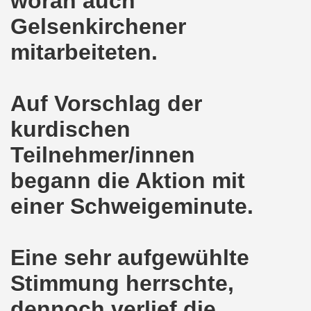
woran auch
8.2020: 16 Jahre Gelsenkirchener Montagsdemo-Bewegung un
Gelsenkirchener
mitarbeiteten.
gsdemo-Bewegung - Jubiläum am 10.08.2020
nd im Kampf um Arbeitsplätze und auch im Kampf gegen J
Auf Vorschlag der
o-Bewegung reiht sich ein am 08.06.2020 in weltweite Pr
kurdischen
 und die einzigartige Show-Einlage von dir aus dem Jahr 198
Teilnehmer/innen
-Bewegung am 08.06.2020 im Zeichen der Solidarität mit d
begann die Aktion mit
enkirchen am 25.05.2020: Jetzt erst RECHT die Gelsenk
einer Schweigeminute.
nkirchen am 25.05.2020 - Corona-Gerecht und kämpferisch
Eine sehr aufgewühlte
nkirchen - Berichte aus erster Hand am 11.05.2020 span
Stimmung herrschte,
r Krisenlasten auf Arbeiter, auf Erwerbslose, auf Familien
dennoch verlief die