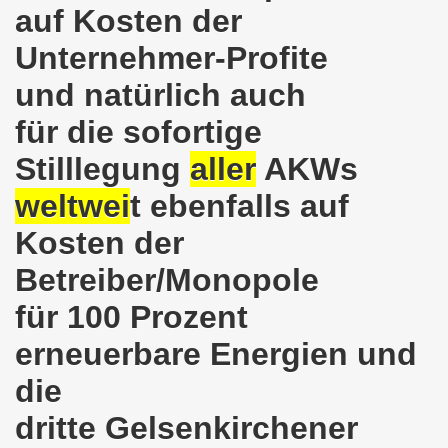
auf Kosten der
demonstration ist bereit seit dem 22.08.2022 zu kämpfen un
Unternehmer-Profite
demonstration ruft auf am 22.08.2022 zum Protest und zum
und natürlich auch
 Gelsenkirchener Montagsdemo-Bewegung: Stärken wir den a
für die sofortige
wegung feierte am 11.07.2022 das 750. Jubiläum der 750
Stilllegung
aller
AKWs
r 751. Gelsenkirchener Montagsdemo-Bewegung auf dem Hei
weltwei
t ebenfalls auf
2022 gegen Inflation, gegen Armut und gegen die Weltkrie
Kosten der
Betreiber/Monopole
onstration mit bis zu etwa ca. 1.500 Teilnehmerinnen und T
für 100 Prozent
er Montagsdemo-Bewegung am 23.05.2022 - stärken wir den a
erneuerbare Energien und
eiligte mich aktiv am 01.05.2022 im Zeichen des Kampfes g
die
ler Rechte gleichermaßen bekämpfen am 28.03.2022 auf de
dritte Gelsenkirchener
 Gelsenkirchener Montagsdemo-Bewegung - stärken wir den 