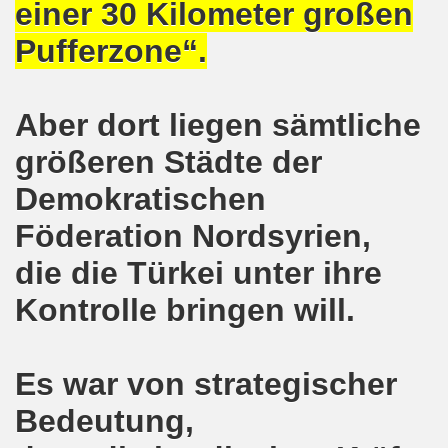
einer 30 Kilometer großen
pfenden Arbeiter und an die kämpfenden Arbeiterinnen bei 
Pufferzone“.
 Gelsenkirchen: Eine Erfolgsgeschichte und eine Feier am
m 20.08.2018 in Gelsenkirchen - ein Grund zu feiern!
Aber dort liegen sämtliche
-Bewegung am 13.08.2018 hält weiterhin wie bisher daran fe
größeren Städte der
o-Bewegung am 06.08.2018 unter dem Motto: "Seebrücke s
Demokratischen
4 Jahre Gelsenkirchener Montagsdemo-Bewegung am 20.08.
Föderation Nordsyrien,
irchen ist mit den streikenden Kolleginnen und mit den s
die die Türkei unter ihre
Kontrolle bringen will.
018 - der Kultursaal und das Haus des Widerstands in der "H
en ruft am 23.07.2018 mit auf zur Protestdemonstration: De
Es war von strategischer
nell und wirklich sehr kreativ: Eine junge Frau ergreift se
Bedeutung,
hen am 07.07.2018 aktiver Part bei der Düsseldorfer De