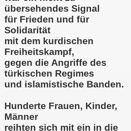
übersehendes Signal
o-Bewegung als Korrespondenz veröffentlicht von Thomas 
für Frieden und für
kirchen solidarisiert sich am 10.07.2023 mit Jan Specht 
Solidarität
nkirchen am 10.07.2023 auf dem Heinrich-König-Platz um 1
mit dem kurdischen
o-Bewegung Gelsenkirchen sagt am 12.06.2023 „Nein“ zu A
Freiheitskampf,
kirchen am 12.06.2023 um 17.30 Uhr auf dem Heinrich-Köni
gegen die Angriffe des
 der Befreiung vom Hitler-Faschismus - aktiver Widerstand 
türkischen Regimes
und islamistische Banden.
auf dem Heinrich-König-Platz als Kundgebungsplatz ausges
nkirchen am 13.03.2023 ruft auf: Aktiver Widerstand gege
Hunderte Frauen, Kinder,
kirchen solidarisch mit den Betroffenen am 13.02.2023 de
Männer
nkirchen am 13.02.2023: Aktiver Widerstand gegen die aku
reihten sich mit ein in die