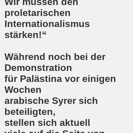
Wir müssen den
e und gegen die Aufmärsche der Partei "Die Rechte" stehe
proletarischen
-Bewegung Gelsenkirchen beim Delegierten-Treffen der 
Internationalismus
nen sind gezwungen, die Tafel in Anspruch zu nehmen!
stärken!“
hier bei uns in Gelsenkirchen. Auftakt der weltweiten intern
nahmt YPG-Fahne trotz richterlicher Erlaubnis
Während noch bei der
enkirchen mit heißen Brennpunkten
Demonstration
für Palästina vor einigen
Aufruf zur Demonstration "Efrin wird leben" 20.03.2018, ab
Wochen
hen protestiert und demonstriert am 05.03.2018 gegen u
arabische Syrer sich
o-Bewegung begrüßt am 05.03.2018 die neue Regierung in
beteiligten,
mo-Bewegung solidarisch am 19.02.2018 im Kampf gegen A
stellen sich aktuell
o-Bewegung diskutiert am 19.02.2018 über heißes Eisen 