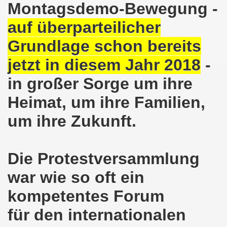
Montagsdemo-Bewegung -
nkirchen am 14.03.2022: Wir müssen alles tun, um einen W
auf überparteilicher
Grundlage schon bereits
er Montagsdemo-Bewegung am 14.03.2022 - stärken wir den
jetzt in diesem Jahr 2018
-
kirchen am 28.02.2022 - breiter Protest und breiter Wide
in großer Sorge um ihre
irchen ruft auf am 28.02.2022 zum Tag des Widerstands: Ge
Heimat, um ihre Familien,
o-Bewegung am 14. Februar 2022 in der Innenstadt Gelsen
um ihre Zukunft.
von der 740. Gelsenkirchener Montagsdemo-Bewegung zum Ja
enkirchen macht im neuen Jahr 2022 am 10.01.2022 eige
Die Protestversammlung
nkirchen am 13.12.2021 nimmt Ampel-Koalition unter die
war wie so oft ein
kompetentes Forum
dgebung am 06.12.2021 in Halle an der Saale Contra Beweg
für den internationalen
mo-Bewegung am 08.11.2021 im Zeichen des Kampfs zur Re