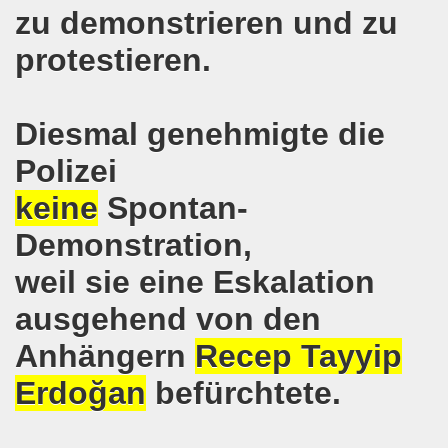
r Stunde: 621. Gelsenkirchener Montagsdemo-Bewegung ruft au
zu demonstrieren und zu
protestieren.
Gelsenkirchener Montagsdemo-Bewegung: Keine Abschiebung 
mo-Bewegung berichtet am 20.03.2017 von der Bundesdele
Diesmal genehmigte die
o-Bewegung: Widerstand zur Abschaltung aller AKWs auf Ko
Polizei
t im Mittelpunkt der 618. Gelsenkirchener Montagsdemo-
keine
Spontan-
-Bewegung setzt Zeichen: Freiheit für Deniz Yücel und all
Demonstration,
egung ruft zum Protest gegen die Amtseinführung von Don
weil sie eine Eskalation
terstützt Frank Oettler vor Gericht!
ausgehend von den
Anhängern
Recep Tayyip
egung zum Jahresauftakt steckt erste Ziele für 2017!
Erdoğan
befürchtete.
auf dem Rücken der Arbeiter, ihrer Familien und Kommunen!
o-Bewegung mit großer Resonanz und internationaler Ban