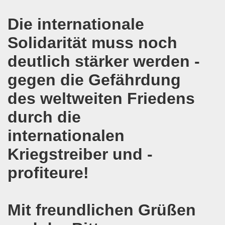
agsdemo-Bewegung mit Flüchtlingen und Migranten! Aufbru
Die internationale
g leben die Menschenrechte! Das Gelsenkirchener Auslände
Solidarität muss noch
senkirchener Montagsdemo-Bewegung
deutlich stärker werden -
ng des Sommercamps der Stadt Gelsenkirchen ist wirklich 
gegen die Gefährdung
des weltweiten Friedens
mo-Bewegung diskutiert über Brexit und Zuschüsse für 
durch die
o-Bewegung feiert erfolgreiches Grup Yorum-Konzert gege
internationalen
demo-Bewegung fand genau zur richtigen Zeit statt - in der
Kriegstreiber und -
- Eltern sollen selbst entscheiden können - Zuschüsse f
profiteure!
o-Bewegung: Protest gegen geplante Verschärfungen von 
in Dortmund - Gelsenkirchener Montagsdemo-Bewegung stärk
Mit freundlichen Grüßen
 in Frankreich und herzliche Einladung zu unserer Bundes