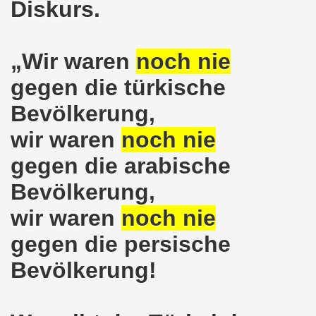
Diskurs.
ntag, den 08.11.2021 Tag des Widerstands für die Rettung
Armut und auch gegen Arbeitsplatzvernichtung stand im M
„Wir waren
noch nie
gegen die Abwälzung der Krisenlasten auf unserem Rücke
gegen die türkische
sdemonstration in Gelsenkirchenen-Buer am 11.10.2021 und
Bevölkerung,
37. Gelsenkirchener Montagsdemo-Bewegung am 11.10.2021 
wir waren
noch nie
gegen die arabische
re auch wieder für die Landesliste der internationalisti
Bevölkerung,
nkirchen am 13.09.2021 im direkten Gespräch - Diskussi
wir waren
noch nie
onstration solidarisch am 12.07.2021 mit Stefan Engel, m
gegen die persische
34. Montagsdemo-Bewegung Gelsenkirchen am 12.07.2021!
Bevölkerung!
Gelsenkirchener Bürger am 14.06.2021 müssen alle wirklic
33. Gelsenkirchener Montagsdemo-Bewegung am 14.06.2021