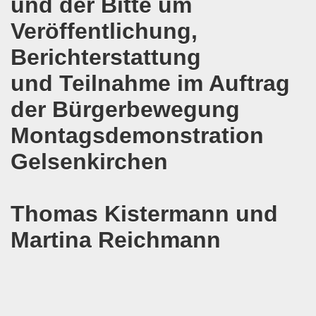
und der Bitte um
Veröffentlichung,
egung protestiert - weg mit den Verschärfungen von Hart
Berichterstattung
Bewegung feiert Erfolg der Solidarität mit der Familie Lal
und Teilnahme im Auftrag
erlin geplanten Verschärfungen bei Hartz IV müssen vom T
der Bürgerbewegung
egung diskutiert über den 01. Mai 2016 in Zeichen wachs
Montagsdemonstration
gung unterstützt das Rebellische Musikfestival und lädt e
Gelsenkirchen
mo-Bewegung mit interessanten Debatten
enkonferenz am 09.04.2016 in Kassel
Thomas Kistermann und
Martina Reichmann
kirchener Montagsdemo-Bewegung ist gefestigt und auf dem
d gemeinsam aktiv werden - jede Woche live auf der Gels
rchener Montagsdemo-Bewegung unterstützt albanische Fam