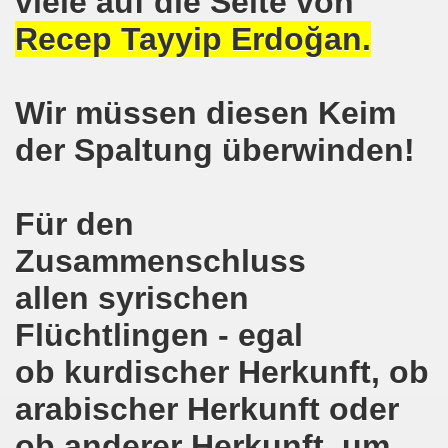
viele auf die Seite von
o-Bewegung in Gelsenkirchen am 05.02.2018 wächst auf r
Recep Tayyip Erdoğan.
o-Bewegung am 05.02.2018 diskutiert über Regierungsbildu
Wir müssen diesen Keim
gen die türkische Invasion in Afrin - kämpferisch, lebendig
der Spaltung überwinden!
gung ruft auf zur ruhrgebietsweiten Demonstration am 29.
-Bewegung fordert mit über 300facher Stimme: Stoppt die A
Für den
-Bewegung ruft auf zum Protest gegen die Angriffe der Tür
Zusammenschluss
wegung mit gutem Start ins Jahr 2018
allen syrischen
-Bewegung am 18.12.2017 bestärkt die klare Position: Ha
Flüchtlingen - egal
ltigendes Zeichen der Solidarität der Völker!
ob kurdischer Herkunft, ob
arabischer Herkunft oder
chen ruft zu Protesten und zu Demonstrationen gegen D
ob anderer Herkunft, um
 11.11.2017 in Bonn! 2.000 Teilnehmerinnen und Teilnehme