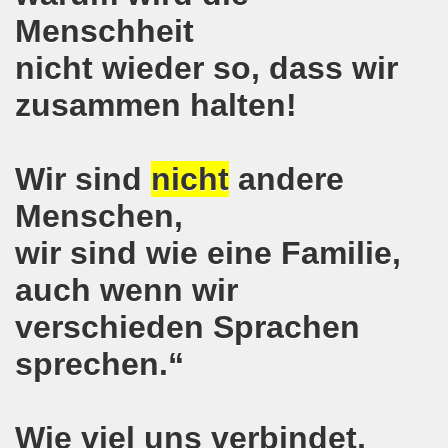
e auch am 24.09.2017 für die internationalistische Liste M
Menschheit
andidaten zur Bundestagswahl in Berlin am 24.09.2017
nicht wieder so, dass wir
zusammen halten!
egung im direkten Gespräch - Diskussion mit Kandidatinn
er ARGE Gelsenkirchen ein Bewerbungstraining vermittelt
Wir sind
nicht
andere
ung feiert Erfolg - Weltfrauenaktivistin in Indien wieder 
Menschen,
 die 30-Stunden-Woche bei vollem Lohnausgleich! Kampf für
wir sind wie eine Familie,
ontagsdemo-Bewegung wird zum rauschenden Volksfest mit
auch wenn wir
3 Jahre Gelsenkirchener Montagsdemo-Bewegung am 14. Au
verschieden Sprachen
ali
sprechen.“
o-Bewegung steht solidarisch hinter Siegmar Herrlinger,
Wie viel uns verbindet,
 Mut machende Demonstration direkt in der Gelsenkirchen