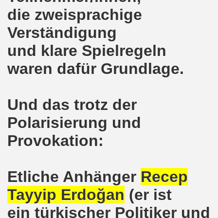
die zweisprachige
kirchen protestiert und demonstriert am 14.10.2019: Rece
Verständigung
tranten auf der 16. bundesweiten Herbstdemo-Bewegung i
und klare Spielregeln
ndesweiten Herbstdemonstration am 03. Oktober 2019 in Erf
waren dafür Grundlage.
monstration am 03. Oktober 2019 in Erfurt
Bewegung am 09.09.2019 erklärt Dietrich Keil aus Essen ihr
Und das trotz der
-Bewegung am 09.09.2019 in Gelsenkirchen
Polarisierung und
ung findet am 03.10.2019 in Erfurt statt!
Provokation:
elsenkirchen am 12.08.2019 - ein begeisterndes Fest de
Etliche Anhänger
Recep
er Montagsdemo-Bewegung steigt am 12.08.2019!
Tayyip Erdoğan
(er ist
.06.2019 in Gelsenkirchen: Die Entlassungen im Bergbau
ein türkischer Politiker und
enkirchen diskutierte am 13.05.2019 mit Europawahl-Kan