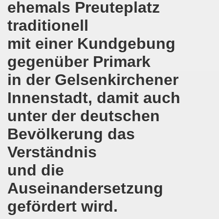
Gelsenkirchener Montagsdemo-Bewegung
ehemals Preuteplatz
traditionell
o-Bewegung gedenkt Friedel Metzlaff
mit einer Kundgebung
esfalls alternativlos
gegenüber Primark
uf der 594. Gelsenkirchener Montagsdemo-Bewegung
in der Gelsenkirchener
ufs zur 13. Herbstdemonstration! Werdet selbst Erstunterze
Innenstadt, damit auch
o-Bewegung steht im Zeichen der Vorbereitung des Antikr
unter der deutschen
gegen verheerende Wohnsitzauflage
Bevölkerung das
tark! Zukunftsprojekt Gelsenkirchener Montagsdemo-Bewegu
Verständnis
und die
demonstration erneut im Zeichen von länderübergreifende
Auseinandersetzung
demonstration im Zeichen von länderübergreifendem Kampf
gefördert wird.
mo-Bewegung mit breitem Spektrum der Themen