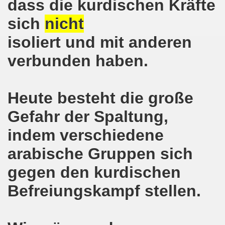
dass die kurdischen Kräfte
senkirchen am 09. Juli 2018 berichtet über NRW-weite Dem
sich
nicht
lsenkirchen am 18.06.2018 als Warm-Up für die NRW-weite
isoliert und mit anderen
verbunden haben.
en ergreift Initiative zur Protestdemonstration am 18.0
nstrationen am 28.05.2018 und am 04.06.2018 jeweils dort 
Heute besteht die große
-Bewegung Gelsenkirchen am 28.05.2018
Gefahr der Spaltung,
che 671. Gelsenkirchener Montagsdemo-Bewegung am 14.05.
indem verschiedene
o-Bewegung am 07.05.2018 bestärkt Widerstand gegen Har
arabische Gruppen sich
senkirchen am 16.04.2018 und am 23.04.2018 mit brisant
gegen den kurdischen
o-Bewegung im Zeichen des antifaschistischen Protestes
Befreiungskampf stellen.
i uns in der Gelsenkirchener Innenstadt am 07.04.2018 erf