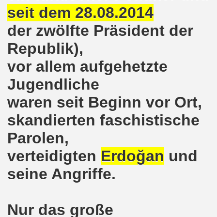
seit dem 28.08.2014
on der Bergleute und ihrer Familien am 17.06.2019 und Ber
der zwölfte Präsident der
nkirchen diskutiert am 13.05.2019 mit Europawahl-Kandi
Republik),
nkirchen nimmt am 08.04.2019 Mietfragen, Hartz IV und Um
vor allem aufgehetzte
Jugendliche
o-Bewegung am 11.03.2019 mahnt an Folgen von Fukushima
waren seit Beginn vor Ort,
nkirchen am 11.03.2019 solidarisch mit Kollegen in Hag
skandierten faschistische
nkirchen am 11.03.2019 im Zeichen des Umweltkampfes un
Parolen,
nkirchen am 11.02.2019 protestiert und demonstriert gege
verteidigten
Erdoğan
und
kirchen am 11.02.2019 - antifaschistische Demonstration
seine Angriffe.
der 701. Montagsdemonstration Gelsenkirchen
ngend stärken - jetzt erst recht!
Nur das große