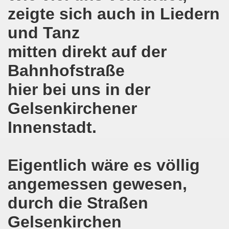
zeigte sich auch in Liedern
 und die geplante Politik der neuen NRW-Koalition von CD
und Tanz
en steht mit voller Solidarität an der Seite der ukrainis
mitten direkt auf der
o-Bewegung erwartet Sicherheit - vor den Machenschaften
Bahnhofstraße
ktiv werden - 626. Gelsenkirchener Montagsdemo-Bewegung 
hier bei uns in der
mo-Bewegung diskutiert Wahlschlappe der SPD
Gelsenkirchener
Innenstadt.
re auch am 14.05.2017 für die MLPD direkt zur Landtagswah
egung bezieht Stellung - NEIN zum Angriff Donald Trumps
Eigentlich wäre es völlig
o-Bewegung ruft auf gegen Donald Trumps Luftangriffe au
angemessen gewesen,
-Bewegung im Zeichen der internationalen Arbeiter-Solidar
durch die Straßen
e - weg mit Hartz IV, nicht nur Nachbesserung a la Martin S
Gelsenkirchen