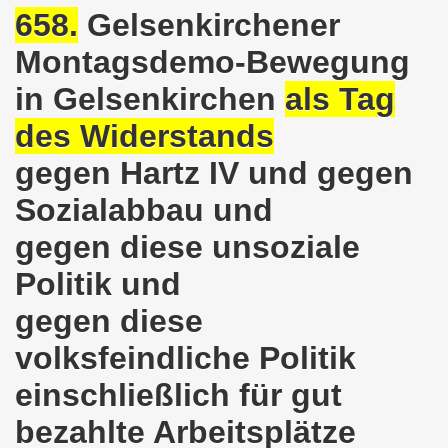
kirchen am 23.01.2023: Nebenkostenexplosion stoppen - In
658.
Gelsenkirchener
irchen im neuen Jahr 2023 am 23.01.2023 mit Schwerpunk
Montagsdemo-Bewegung
-Bewegung am 21.11.2022: Sofortiger Stopp des völkerrech
in Gelsenkirchen
als Tag
des Widerstands
ner Montagsdemo-Bewegung am 14.11.2022 auf dem Heinrich
gegen Hartz IV und gegen
hlands! Protest gegen die Preissteigerungen und für höher
Sozialabbau und
kirchen am 10.10.2022: "Jin - Jiyan - Azadi - Frauen, Leb
gegen diese unsoziale
tifaschistische Herbstdemonstration gegen die Politik der
Politik und
stration ruft auf am 10.10.2022 zur Solidarität mit den M
gegen diese
zt erst recht am 01.10.2022 nach Berlin zur bundesweiten H
volksfeindliche Politik
kirchen lädt am 12.09.2022 ein: Entlastungs-Paket im Fok
einschließlich für gut
bezahlte Arbeitsplätze
 Verhindern wir den III. Weltkrieg! Kommt zum Antikriegsta