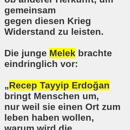
gemeinsam
-Bewegung erklärt sich solidarisch mit der Seppelfricke-B
gegen diesen Krieg
mo-Bewegung mit breiter Themenpalette
Widerstand zu leisten.
o-Bewegung am 06.11.2017 - Auf nach Bonn zur großen Demo
Aktionstag am 11.11.2017 in Bonn
Die junge
Melek
brachte
wegung protestiert und demonstriert entschieden gegen
eindringlich vor:
o-Bewegung mit breit gefächerter Themen-Palette
„
Recep Tayyip Erdoğan
ung protestiert: Faschist filmt Protestaktion - von Polize
bringt Menschen um,
olidarität für Monika Gärtner-Engel und die MLPD Gelsenk
nur weil sie einen Ort zum
7 auf der 644. Gelsenkirchener Montagsdemo-Bewegung der K
leben haben wollen,
um Rechtsruck der Bundesregierung in Berlin!
warum wird die