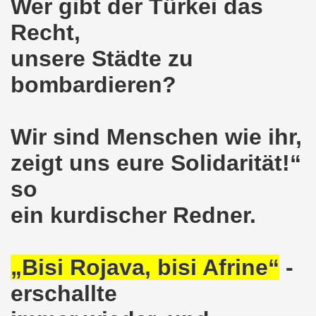
Wer gibt der Türkei das
o-Bewegung am 17.05.2021 setzt Zeichen der Solidarität m
Recht,
unsere Städte zu
nkirchen am 12.04.2021: Klare Kante gegen Corona-Leugner
bombardieren?
os als einer der Schwerpunkt-Themen am 12.04.2021 der 
enkirchen am 29.03.2021 mit großem Zuspruch - gefragt
Wir sind Menschen wie ihr,
sdemo-Bewegung am 29.03.2021 steht konsequent gegen das
zeigt uns eure Solidarität!“
wegung sendet kämpferische Grüße am 08.03.2021 zum Int
so
o-Bewegung am 08.03.2021 im Zeichen des Internationale
ein kurdischer Redner.
28. Gelsenkirchener Montagsdemo-Bewegung am 08. März 20
„Bisi Rojava, bisi Afrine“
-
21 bei Eiseskälte gegen die katastrophale Flüchtlings- un
erschallte
nkirchener Montagsdemo-Bewegung am 15. Februar 2021 - we