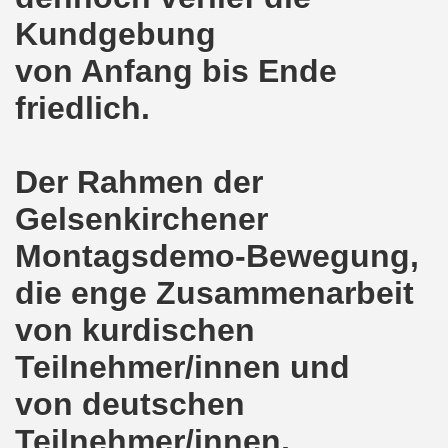
lsenkirchen wieder am 11.05.2020 auf der Straße - Corona
Kundgebung
egung bleibt aktiv auch in Corona-Zeiten!
von Anfang bis Ende
nkirchen als Tag des Widerstands am 09.03.2020: Abschalt
friedlich.
ung am 19.03.2020 zur Corona-Pandemie
Der Rahmen der
nkirchen mahnt am 09.03.2020 an Folgen von Fukushima -
Gelsenkirchener
hen Kampf (offener Brief von Frank Oettler aus Halle an der
Montagsdemo-Bewegung,
-Bewegung demonstriert und protestiert am 17.02.2020: St
die enge Zusammenarbeit
-Bewegung ruft auf am 17.02.2020 zur Demonstration und z
von kurdischen
wegung wird zum Tag X aufrufen
Teilnehmer/innen und
3. Montagsdemo-Bewegung in Gelsenkirchen ins Jahr 2020 - g
von deutschen
o-Bewegung am 14.10.2019 mit klarer Haltung gegen den Kr
Teilnehmer/innen,