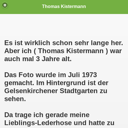
Thomas Kistermann
nn
tenschutzverordnung. Sie ist seit dem 25.05.2018 in Kraft!
Es ist wirklich schon sehr lange her.
Aber ich ( Thomas Kistermann ) war
teilungen, Ideen und Anregungen!
auch mal 3 Jahre alt.
tellung
Das Foto wurde im Juli 1973
rmann) jeweils am 01.09.1991 (21 Jahre jung ) und am 05.0
gemacht. Im Hintergrund ist der
Gelsenkirchener Stadtgarten zu
Nicole Todzy hat acht Kinder - sehen darf die junge Mutter k
sehen.
r in Gelsenkirchen-Buer mit der Sachkundeprüfung nach § 3
Da trage ich gerade meine
-Bewegung steht mit voller Solidarität hinter Thomas Ki
Lieblings-Lederhose und hatte zu
ation solidarisch mit Thomas Kistermann