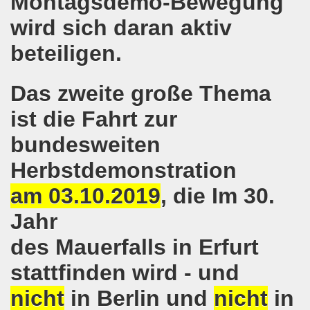
Montagsdemo-Bewegung
pfenden Arbeiter und an die kämpfenden Arbeiterinnen bei 
wird sich daran aktiv
 Gelsenkirchen: Eine Erfolgsgeschichte und eine Feier am
beteiligen.
m 20.08.2018 in Gelsenkirchen - ein Grund zu feiern!
Das zweite große Thema
-Bewegung am 13.08.2018 hält weiterhin wie bisher daran fe
ist die Fahrt zur
o-Bewegung am 06.08.2018 unter dem Motto: "Seebrücke s
bundesweiten
4 Jahre Gelsenkirchener Montagsdemo-Bewegung am 20.08.
Herbstdemonstration
irchen ist mit den streikenden Kolleginnen und mit den s
am 03.10.2019
, die Im 30.
018 - der Kultursaal und das Haus des Widerstands in der "H
Jahr
des Mauerfalls in Erfurt
en ruft am 23.07.2018 mit auf zur Protestdemonstration: De
stattfinden wird - und
nell und wirklich sehr kreativ: Eine junge Frau ergreift se
nicht
in Berlin und
nicht
in
hen am 07.07.2018 aktiver Part bei der Düsseldorfer De