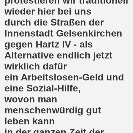
protestieren wir traditionell
wieder hier bei uns
o-Bewegung am 17.05.2021 setzt Zeichen der Solidarität m
durch die Straßen der
nkirchen am 12.04.2021: Klare Kante gegen Corona-Leugner
Innenstadt Gelsenkirchen
os als einer der Schwerpunkt-Themen am 12.04.2021 der 
gegen Hartz IV - als
enkirchen am 29.03.2021 mit großem Zuspruch - gefragt
Alternative endlich jetzt
sdemo-Bewegung am 29.03.2021 steht konsequent gegen das
wirklich dafür
wegung sendet kämpferische Grüße am 08.03.2021 zum Int
ein Arbeitslosen-Geld und
o-Bewegung am 08.03.2021 im Zeichen des Internationale
eine Sozial-Hilfe,
wovon man
28. Gelsenkirchener Montagsdemo-Bewegung am 08. März 20
menschenwürdig gut
21 bei Eiseskälte gegen die katastrophale Flüchtlings- un
leben kann
nkirchener Montagsdemo-Bewegung am 15. Februar 2021 - we
in der ganzen Zeit der