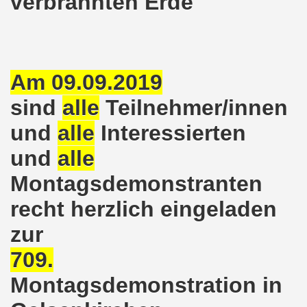
verbrannten Erde
nkirchen am 14.03.2022: Wir müssen alles tun, um einen W
er Montagsdemo-Bewegung am 14.03.2022 - stärken wir den
Am 09.09.2019
kirchen am 28.02.2022 - breiter Protest und breiter Wide
sind
alle
Teilnehmer/innen
irchen ruft auf am 28.02.2022 zum Tag des Widerstands: Ge
und
alle
Interessierten
o-Bewegung am 14. Februar 2022 in der Innenstadt Gelsen
und
alle
von der 740. Gelsenkirchener Montagsdemo-Bewegung zum Ja
Montagsdemonstranten
enkirchen macht im neuen Jahr 2022 am 10.01.2022 eige
recht herzlich eingeladen
zur
nkirchen am 13.12.2021 nimmt Ampel-Koalition unter die
709.
dgebung am 06.12.2021 in Halle an der Saale Contra Beweg
Montagsdemonstration in
mo-Bewegung am 08.11.2021 im Zeichen des Kampfs zur Re