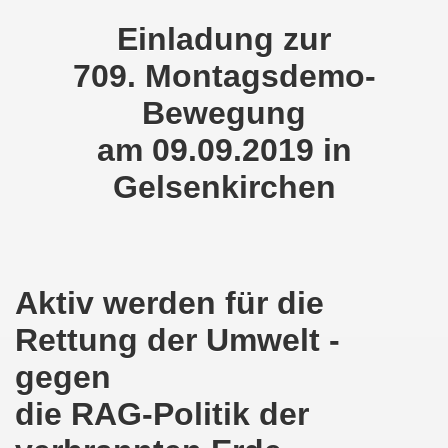
demonstration ist bereit seit dem 22.08.2022 zu kämpfen un
Einladung zur
demonstration ruft auf am 22.08.2022 zum Protest und zum
709. Montagsdemo-
Bewegung
 Gelsenkirchener Montagsdemo-Bewegung: Stärken wir den a
am 09.09.2019 in
wegung feierte am 11.07.2022 das 750. Jubiläum der 750
Gelsenkirchen
r 751. Gelsenkirchener Montagsdemo-Bewegung auf dem Hei
2022 gegen Inflation, gegen Armut und gegen die Weltkrie
onstration mit bis zu etwa ca. 1.500 Teilnehmerinnen und T
Aktiv werden für die
er Montagsdemo-Bewegung am 23.05.2022 - stärken wir den a
Rettung der Umwelt -
eiligte mich aktiv am 01.05.2022 im Zeichen des Kampfes g
gegen
ler Rechte gleichermaßen bekämpfen am 28.03.2022 auf de
die RAG-Politik der
 Gelsenkirchener Montagsdemo-Bewegung - stärken wir den 