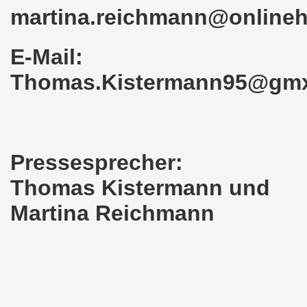
kirchen am 23.01.2023: Nebenkostenexplosion stoppen - In
martina.reichmann@online
irchen im neuen Jahr 2023 am 23.01.2023 mit Schwerpunk
E-Mail:
-Bewegung am 21.11.2022: Sofortiger Stopp des völkerrech
Thomas.Kistermann95@gm
ner Montagsdemo-Bewegung am 14.11.2022 auf dem Heinrich
hlands! Protest gegen die Preissteigerungen und für höher
kirchen am 10.10.2022: "Jin - Jiyan - Azadi - Frauen, Leb
Pressesprecher:
tifaschistische Herbstdemonstration gegen die Politik der
Thomas Kistermann und
stration ruft auf am 10.10.2022 zur Solidarität mit den M
Martina Reichmann
zt erst recht am 01.10.2022 nach Berlin zur bundesweiten H
kirchen lädt am 12.09.2022 ein: Entlastungs-Paket im Fok
 Verhindern wir den III. Weltkrieg! Kommt zum Antikriegsta