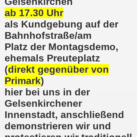
Gelsenkirchen
ntag, den 08.11.2021 Tag des Widerstands für die Rettung
ab 17.30 Uhr
Armut und auch gegen Arbeitsplatzvernichtung stand im M
als Kundgebung auf der
gegen die Abwälzung der Krisenlasten auf unserem Rücke
Bahnhofstraße/am
sdemonstration in Gelsenkirchenen-Buer am 11.10.2021 und
Platz der Montagsdemo,
ehemals Preuteplatz
37. Gelsenkirchener Montagsdemo-Bewegung am 11.10.2021 
(
direkt gegenüber von
re auch wieder für die Landesliste der internationalisti
Primark
)
nkirchen am 13.09.2021 im direkten Gespräch - Diskussi
hier bei uns in der
onstration solidarisch am 12.07.2021 mit Stefan Engel, m
Gelsenkirchener
34. Montagsdemo-Bewegung Gelsenkirchen am 12.07.2021!
Innenstadt, anschließend
Gelsenkirchener Bürger am 14.06.2021 müssen alle wirklic
demonstrieren wir und
33. Gelsenkirchener Montagsdemo-Bewegung am 14.06.2021