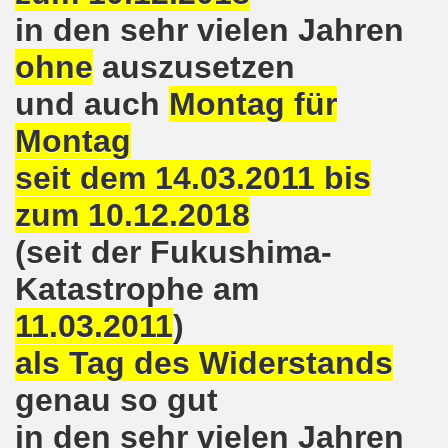
in den sehr vielen Jahren
8.2020: 16 Jahre Gelsenkirchener Montagsdemo-Bewegung un
ohne
auszusetzen
gsdemo-Bewegung - Jubiläum am 10.08.2020
und auch
Montag für
nd im Kampf um Arbeitsplätze und auch im Kampf gegen J
Montag
o-Bewegung reiht sich ein am 08.06.2020 in weltweite Pr
seit dem 14.03.2011 bis
 und die einzigartige Show-Einlage von dir aus dem Jahr 198
zum 10.12.2018
-Bewegung am 08.06.2020 im Zeichen der Solidarität mit d
(seit der Fukushima-
Katastrophe am
enkirchen am 25.05.2020: Jetzt erst RECHT die Gelsenk
11.03.2011
)
nkirchen am 25.05.2020 - Corona-Gerecht und kämpferisch
als Tag des Widerstands
nkirchen - Berichte aus erster Hand am 11.05.2020 span
genau so gut
r Krisenlasten auf Arbeiter, auf Erwerbslose, auf Familien
in den sehr vielen Jahren