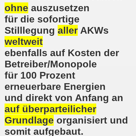
lsenkirchen wieder am 11.05.2020 auf der Straße - Corona
ohne
auszusetzen
egung bleibt aktiv auch in Corona-Zeiten!
für die sofortige
nkirchen als Tag des Widerstands am 09.03.2020: Abschalt
Stilllegung
aller
AKWs
weltweit
ung am 19.03.2020 zur Corona-Pandemie
ebenfalls auf Kosten der
nkirchen mahnt am 09.03.2020 an Folgen von Fukushima -
Betreiber/Monopole
hen Kampf (offener Brief von Frank Oettler aus Halle an der
für 100 Prozent
-Bewegung demonstriert und protestiert am 17.02.2020: St
erneuerbare Energien
-Bewegung ruft auf am 17.02.2020 zur Demonstration und z
und direkt von Anfang an
wegung wird zum Tag X aufrufen
auf überparteilicher
3. Montagsdemo-Bewegung in Gelsenkirchen ins Jahr 2020 - g
Grundlage
organisiert und
somit aufgebaut.
o-Bewegung am 14.10.2019 mit klarer Haltung gegen den Kr