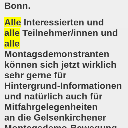
Bonn.
senkirchen am 09. Juli 2018 berichtet über NRW-weite Dem
Alle
Interessierten und
lsenkirchen am 18.06.2018 als Warm-Up für die NRW-weite
alle
Teilnehmer/innen und
en ergreift Initiative zur Protestdemonstration am 18.0
alle
nstrationen am 28.05.2018 und am 04.06.2018 jeweils dort 
Montagsdemonstranten
-Bewegung Gelsenkirchen am 28.05.2018
können sich jetzt wirklich
che 671. Gelsenkirchener Montagsdemo-Bewegung am 14.05.
sehr gerne für
o-Bewegung am 07.05.2018 bestärkt Widerstand gegen Har
Hintergrund-Informationen
senkirchen am 16.04.2018 und am 23.04.2018 mit brisant
und natürlich auch für
Mitfahrgelegenheiten
o-Bewegung im Zeichen des antifaschistischen Protestes
an die Gelsenkirchener
i uns in der Gelsenkirchener Innenstadt am 07.04.2018 erf