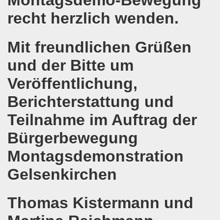
Montagsdemo-Bewegung
e und gegen die Aufmärsche der Partei "Die Rechte" stehe
recht herzlich wenden.
-Bewegung Gelsenkirchen beim Delegierten-Treffen der 
Mit freundlichen Grüßen
nen sind gezwungen, die Tafel in Anspruch zu nehmen!
und der Bitte um
hier bei uns in Gelsenkirchen. Auftakt der weltweiten intern
Veröffentlichung,
nahmt YPG-Fahne trotz richterlicher Erlaubnis
Berichterstattung und
enkirchen mit heißen Brennpunkten
Teilnahme im Auftrag der
Aufruf zur Demonstration "Efrin wird leben" 20.03.2018, ab
Bürgerbewegung
hen protestiert und demonstriert am 05.03.2018 gegen u
Montagsdemonstration
o-Bewegung begrüßt am 05.03.2018 die neue Regierung in
Gelsenkirchen
mo-Bewegung solidarisch am 19.02.2018 im Kampf gegen A
Thomas Kistermann und
o-Bewegung diskutiert am 19.02.2018 über heißes Eisen 