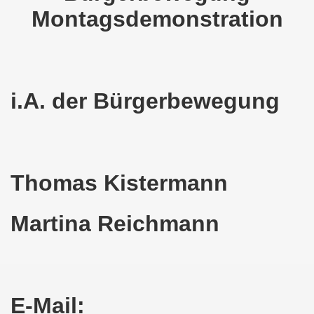
Montagsdemonstration
o-Bewegung als Korrespondenz veröffentlicht von Thomas 
kirchen solidarisiert sich am 10.07.2023 mit Jan Specht 
nkirchen am 10.07.2023 auf dem Heinrich-König-Platz um 1
i.A. der Bürgerbewegung
o-Bewegung Gelsenkirchen sagt am 12.06.2023 „Nein“ zu A
kirchen am 12.06.2023 um 17.30 Uhr auf dem Heinrich-Köni
 der Befreiung vom Hitler-Faschismus - aktiver Widerstand 
Thomas Kistermann
auf dem Heinrich-König-Platz als Kundgebungsplatz ausges
Martina Reichmann
nkirchen am 13.03.2023 ruft auf: Aktiver Widerstand gege
kirchen solidarisch mit den Betroffenen am 13.02.2023 de
nkirchen am 13.02.2023: Aktiver Widerstand gegen die aku
E-Mail: