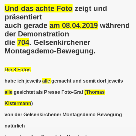
Und das achte Foto
zeigt und
em palästinensischen Volk und mit dem libanesischen Volk! 
präsentiert
n Eisenach: Zeichen gegen Sozialkahlschlag und Zeichen
auch gerade
am 08.04.2019
während
der Demonstration
rchener Montagsdemonstration am 12.08.2024 - eine Erfolgs
die
704
. Gelsenkirchener
elsenkirchen am 12.08.2024 ab 17.30 Uhr - am Platz der 
Montagsdemo-Bewegung.
nkirchen am 08.07.2024 Protest gegen Armut, Demonstratio
Die 8 Fotos
nd Kampfprogramm der Bundesweiten Montagsdemo-Bewegung
habe ich jeweils
alle
gemacht und somit dort jeweils
6. Gelsenkirchener Montagsdemo-Bewegung am 10.06.2024 um
alle
gesichtet als Presse Foto-Graf
(Thomas
kirchen am 13.05.2024 um 17.30 Uhr auf dem Heinrich-König
Kistermann
)
-Bewegung am 08.04.2024 auf dem Heinrich-König-Platz in 
von der Gelsenkirchener Montagsdemo-Bewegung -
natürlich
kirchen ruft auf am 11.03.2024 zum Jahrestag Fukushima un