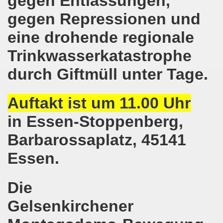
gegen Entlassungen,
gegen Repressionen und
hen am 13.10.2018 mit tollem Beitrag in Berlin
eine drohende regionale
lin! Setzen wir gemeinsam ein kämpferisches Zeichen gegen
Trinkwasserkatastrophe
senkirchener Montagsdemonstration: Kampf gegen Zechen-
durch Giftmüll unter Tage.
o-Bewegung am 01.10.2018 - gegen die Rechtsentwicklung d
Auftakt ist um 11.00 Uhr
tärken und wichtige Informationen zur 15. Herbstdemonstrat
in Essen-Stoppenberg,
 Arbeiter und Montagsdemonstranten Frank Oettler aus Hall
Barbarossaplatz, 45141
9. Montagsdemo-Bewegung in Gelsenkirchen
Essen.
onstration: Beeindruckender Protest am 17.09.2018 gege
Die
 Regierung in Berlin als Teil der Großdemonstration #untei
Gelsenkirchener
mo-Bewegung am 17.09.2018 ruft auf zum Protest gegen Z