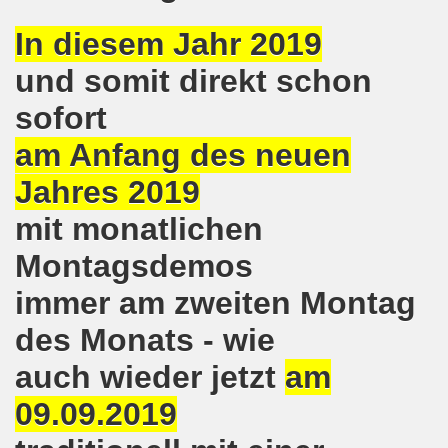
kirchen protestiert und demonstriert am 14.10.2019: Rece
In diesem Jahr 2019
tranten auf der 16. bundesweiten Herbstdemo-Bewegung i
und somit direkt schon
ndesweiten Herbstdemonstration am 03. Oktober 2019 in Erf
sofort
am Anfang des neuen
monstration am 03. Oktober 2019 in Erfurt
Jahres 2019
Bewegung am 09.09.2019 erklärt Dietrich Keil aus Essen ihr
mit monatlichen
-Bewegung am 09.09.2019 in Gelsenkirchen
Montagsdemos
ung findet am 03.10.2019 in Erfurt statt!
immer am zweiten Montag
elsenkirchen am 12.08.2019 - ein begeisterndes Fest de
des Monats - wie
er Montagsdemo-Bewegung steigt am 12.08.2019!
auch wieder jetzt
am
.06.2019 in Gelsenkirchen: Die Entlassungen im Bergbau
09.09.2019
enkirchen diskutierte am 13.05.2019 mit Europawahl-Kan