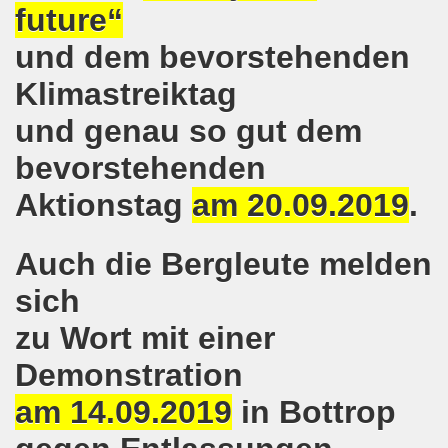
future“
kirchen wünscht allen Freundinnen und wünscht allen Fr
und dem bevorstehenden
sdemo-Bewegung am 10.12.2018 mit gelben Westen und mit a
Klimastreiktag
gung feiert am 10.12.2018 die 700. Bürgerbewegung sehr ku
und genau so gut dem
 Montagsdemo-Bewegung Gelsenkirchen mit Frank Oettler au
bevorstehenden
-Bewegung fordert am 03.12.2018: Freigabe des Kultursaal
Aktionstag
am 20.09.2019
.
o-Bewegung findet ausnahmsweise am 03.12.2018 in Gelsenk
Auch die Bergleute melden
2018 vor dem Amtsgericht Gelsenkirchen: Weg mit der Stra
sich
ner Montagsdemo-Bewegung ist und bleibt wirklich jetzt imme
zu Wort mit einer
-Bewegung protestiert und demonstriert am 05.11.2018 geg
Demonstration
-Bewegung ruft auf am 05.11.2018 zur Solidarität mit Koban
am 14.09.2019
in Bottrop
senkirchen am 24.09.2018 uneingeschränkt solidarisch mit