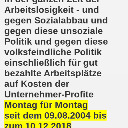
ener Montagsdemo-Bewegung am 11. Januar 2021
Arbeitslosigkeit - und
mo-Bewegung am 23.11.2020 zum heißen Eisen Corona und
gegen Sozialabbau und
o-Bewegung am 02.11.2020 - auf der Straße gegen das Kr
gegen diese unsoziale
Politik und gegen diese
stration am 10.10.2020 in Düsseldorf
volksfeindliche Politik
ener Montagsdemo-Bewegung am 02. November 2020
einschließlich für gut
 auf die Bevölkerung! Beschäftigte und Arbeitslose gemein
bezahlte Arbeitsplätze
chen ruft auf: Kommt mit am 10.10.2020 gemeinsam zur B
auf Kosten der
o-Brennpunkte am 14.09.2020: Wahlauswertung - Lage in M
Unternehmer-Profite
o-Bewegung am 14.09.2020 mit breiter Themenpalette
Montag für Montag
re ich (Thomas Kistermann) zur Kommunalwahl für das ü
seit dem 09.08.2004 bis
zum 10.12.2018
 Gesetz und dadurch wurde bis zum heutigen Zeitpunkt im Jah