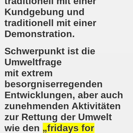
traditionell mit einer
Kundgebung und
on der Bergleute und ihrer Familien am 17.06.2019 und Ber
traditionell mit einer
nkirchen diskutiert am 13.05.2019 mit Europawahl-Kandi
Demonstration.
nkirchen nimmt am 08.04.2019 Mietfragen, Hartz IV und Um
Schwerpunkt ist die
o-Bewegung am 11.03.2019 mahnt an Folgen von Fukushima
Umweltfrage
nkirchen am 11.03.2019 solidarisch mit Kollegen in Hag
mit extrem
nkirchen am 11.03.2019 im Zeichen des Umweltkampfes un
besorgniserregenden
nkirchen am 11.02.2019 protestiert und demonstriert gege
Entwicklungen, aber auch
kirchen am 11.02.2019 - antifaschistische Demonstration
zunehmenden Aktivitäten
der 701. Montagsdemonstration Gelsenkirchen
zur Rettung der Umwelt
ngend stärken - jetzt erst recht!
wie den
„fridays for