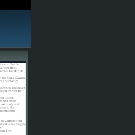
 war ich bei der
kirchen-Horst
kirchen GmbH ) als
n der Firma Cleaners
n ) beschäftigt.
rbeitslos und nutzte
 indem ich von 1997
weg meinen
uss und meine
 mit Erfolg und
ation an der
elsenkirchen
der Zeitschrift der
elsenkirchen Ausgabe
)
dem Titel: