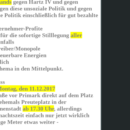
tands
gegen Hartz IV und gegen
en diese unsoziale Politik und gegen
e Politik einschließlich für gut bezahlte
ernehmer-Profite
für die sofortige Stilllegung
aller
nfalls
reiber/Monopole
neuerbare Energien
lich
hema in den Mittelpunkt.
ss
ontag, den 11.12.2017
aße vor Primark direkt auf dem Platz
hemals Preuteplatz in der
nnenstadt
ab 17.30 Uhr
, allerdings
achtszeit einfach nur jetzt wirklich
ge Meter etwas weiter -