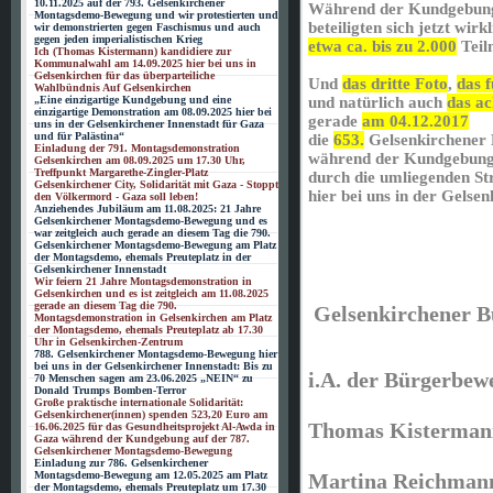
10.11.2025 auf der 793. Gelsenkirchener
Während der Kundgebung
Montagsdemo-Bewegung und wir protestierten und
beteiligten sich jetzt wirk
wir demonstrierten gegen Faschismus und auch
gegen jeden imperialistischen Krieg
etwa ca. bis zu 2.000
Teil
Ich (Thomas Kistermann) kandidiere zur
Kommunalwahl am 14.09.2025 hier bei uns in
Gelsenkirchen für das überparteiliche
Und
das dritte Foto
,
das f
Wahlbündnis Auf Gelsenkirchen
„Eine einzigartige Kundgebung und eine
und natürlich auch
das ac
einzigartige Demonstration am 08.09.2025 hier bei
gerade
am 04.12.2017
uns in der Gelsenkirchener Innenstadt für Gaza
und für Palästina“
die
653.
Gelsenkirchener
Einladung der 791. Montagsdemonstration
während der Kundgebung
Gelsenkirchen am 08.09.2025 um 17.30 Uhr,
Treffpunkt Margarethe-Zingler-Platz
durch die umliegenden St
Gelsenkirchener City, Solidarität mit Gaza - Stoppt
hier bei uns in der Gelse
den Völkermord - Gaza soll leben!
Anziehendes Jubiläum am 11.08.2025: 21 Jahre
Gelsenkirchener Montagsdemo-Bewegung und es
war zeitgleich auch gerade an diesem Tag die 790.
Gelsenkirchener Montagsdemo-Bewegung am Platz
der Montagsdemo, ehemals Preuteplatz in der
Gelsenkirchener Innenstadt
Wir feiern 21 Jahre Montagsdemonstration in
Gelsenkirchen und es ist zeitgleich am 11.08.2025
gerade an diesem Tag die 790.
Gelsenkirchener 
Montagsdemonstration in Gelsenkirchen am Platz
der Montagsdemo, ehemals Preuteplatz ab 17.30
Uhr in Gelsenkirchen-Zentrum
788. Gelsenkirchener Montagsdemo-Bewegung hier
bei uns in der Gelsenkirchener Innenstadt: Bis zu
i.A. der Bürgerbe
70 Menschen sagen am 23.06.2025 „NEIN“ zu
Donald Trumps Bomben-Terror
Große praktische internationale Solidarität:
Gelsenkirchener(innen) spenden 523,20 Euro am
Thomas Kisterman
16.06.2025 für das Gesundheitsprojekt Al-Awda in
Gaza während der Kundgebung auf der 787.
Gelsenkirchener Montagsdemo-Bewegung
Einladung zur 786. Gelsenkirchener
Martina Reichma
Montagsdemo-Bewegung am 12.05.2025 am Platz
der Montagsdemo, ehemals Preuteplatz um 17.30