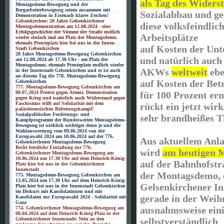
als Tag des Widers
Montagsdemo-Bewegung und der
Bergarbeiterbewegung setzen zusammen mit
Sozialabbau und geg
Demonstration in Eisenach klares Zeichen!
Gelsenkirchen: 20 Jahre Gelsenkirchener
diese volksfeindlich
Montagsdemonstration am 12.08.2024 - eine
Erfolgsgeschichte der Stimme der Straße endlich
Arbeitsplätze
wieder einfach mal am Platz der Montagsdemo,
ehemals Preuteplatz hier bei uns in der Innen-
auf Kosten der Unt
Stadt Gelsenkirchen
20 Jahre Montagsdemo-Bewegung Gelsenkirchen
und natürlich auch 
am 12.08.2024 ab 17.30 Uhr - am Platz der
Montagsdemo, ehemals Preuteplatz endlich wieder
AKWs
weltweit
ebe
in der Innenstadt Gelsenkirchen und es ist auch
an diesem Tag die 778. Montagsdemo-Bewegung
auf Kosten der Bet
Gelsenkirchen
777. Montagsdemo-Bewegung Gelsenkirchen am
für 100 Prozent er
08.07.2024 Protest gegen Armut, Demonstration
gegen Krieg und natürlich auch Widerstand gegen
Faschismus trifft auf Solidarität mit dem
rückt ein jetzt wirk
palästinensischen Befreiungskampf!
Sozialpolitisches Forderungs- und
sehr brandheißes T
Kampfprogramm der Bundesweiten Montagsdemo-
Bewegung ist wirklich wichtiger denn je und die
Wahlauswertung vom 09.06.2024 von der
Europawahl 2024 am 10.06.2024 auf der 776.
Aus aktuellem Anla
Gelsenkirchener Montagsdemo-Bewegung
Recht herzliche Einladung zur 776.
wird
am heutigen M
Gelsenkirchener Montagsdemo-Bewegung am
10.06.2024 um 17.30 Uhr auf dem Heinrich-König-
auf der Bahnhofstr
Platz hier bei uns in der Gelsenkirchener
Innenstadt
der Montagsdemo, e
775. Montagsdemo-Bewegung Gelsenkirchen am
13.05.2024 um 17.30 Uhr auf dem Heinrich-König-
Gelsenkirchener I
Platz hier bei uns in der Innenstadt Gelsenkirchen
im Diskurs mit Kandidatinnen und mit
gerade in der Weihn
Kandidaten zur Europawahl 2024 - Solidarität mit
Gaza
ausnahmsweise eini
774. Gelsenkirchener Montagsdemo-Bewegung am
08.04.2024 auf dem Heinrich-König-Platz in der
selbstverständlich
Gelsenkirchener Innenstadt: Nein zu den