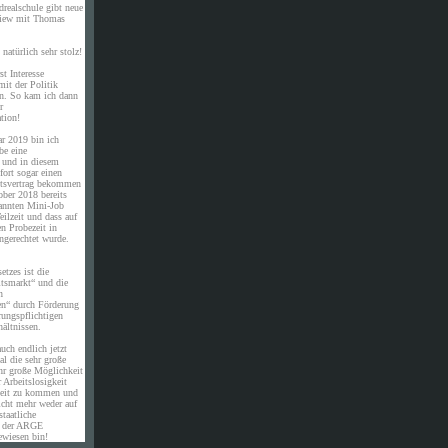
drealschule gibt neue
rview mit Thomas
natürlich sehr stolz!
st Interesse
it der Politik
en. So kam ich dann
r
tion!
ar 2019 bin ich
be eine
e und in diesem
ort sogar einen
eitsvertrag bekommen
ober 2018 bereits
annten Mini-Job
eilzeit und dass auf
en Probezeit in
ngerechtet wurde.
etzes ist die
itsmarkt“ und die
n
en“ durch Förderung
rungspflichtigen
ältnissen.
uch endlich jetzt
al die sehr große
hr große Möglichkeit
 Arbeitslosigkeit
eit zu kommen und
icht mehr weder auf
staatliche
n der ARGE
ewiesen bin!