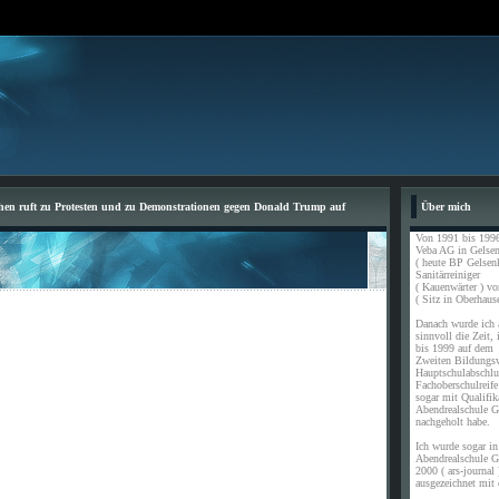
n ruft zu Protesten und zu Demonstrationen gegen Donald Trump auf
Über mich
Von 1991 bis 1996
Veba AG in Gelsen
( heute BP Gelsen
Sanitärreiniger
( Kauenwärter ) vo
( Sitz in Oberhause
Danach wurde ich a
sinnvoll die Zeit,
bis 1999 auf dem
Zweiten Bildungs
Hauptschulabschl
Fachoberschulreife
sogar mit Qualifik
Abendrealschule G
nachgeholt habe.
Ich wurde sogar in 
Abendrealschule G
2000 ( ars-journal 
ausgezeichnet mit 