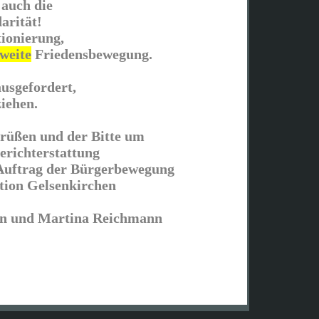
 auch die
darität!
tionierung,
tweite
Friedensbewegung.
ausgefordert,
ziehen.
rüßen und der Bitte um
erichterstattung
Auftrag der Bürgerbewegung
ion Gelsenkirchen
n und Martina Reichmann