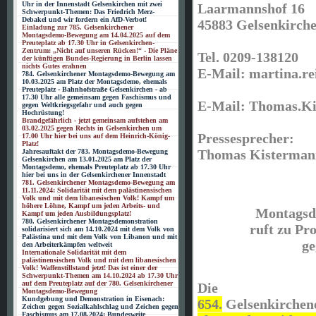
Uhr in der Innenstadt Gelsenkirchen mit zwei
Laarmannshof 16
Schwerpunkt-Themen: Das Friedrich Merz-
Debakel und wir fordern ein AfD-Verbot!
45883 Gelsenkirch
Einladung zur 785. Gelsenkirchener
Montagsdemo-Bewegung am 14.04.2025 auf dem
Preuteplatz ab 17.30 Uhr in Gelsenkirchen-
Zentrum: „Nicht auf unseren Rücken!“ - Die Pläne
Tel. 0209-138120
der künftigen Bundes-Regierung in Berlin lassen
nichts Gutes erahnen
E-Mail: martina.r
784. Gelsenkirchener Montagsdemo-Bewegung am
10.03.2025 am Platz der Montagsdemo, ehemals
Preuteplatz - Bahnhofstraße Gelsenkirchen - ab
17.30 Uhr alle gemeinsam gegen Faschismus und
E-Mail: Thomas.K
gegen Weltkriegsgefahr und auch gegen
Hochrüstung!
Brandgefährlich - jetzt gemeinsam aufstehen am
03.02.2025 gegen Rechts in Gelsenkirchen um
Pressesprecher:
17.00 Uhr hier bei uns auf dem Heinrich-König-
Platz!
Thomas Kisterman
Jahresauftakt der 783. Montagsdemo-Bewegung
Gelsenkirchen am 13.01.2025 am Platz der
Montagsdemo, ehemals Preuteplatz ab 17.30 Uhr
hier bei uns in der Gelsenkirchener Innenstadt
781. Gelsenkirchener Montagsdemo-Bewegung am
11.11.2024: Solidarität mit dem palästinensischen
Volk und mit dem libanesischen Volk! Kampf um
höhere Löhne, Kampf um jeden Arbeits- und
Montagsd
Kampf um jeden Ausbildungsplatz!
780. Gelsenkirchener Montagsdemonstration
ruft zu Pr
solidarisiert sich am 14.10.2024 mit dem Volk von
Palästina und mit dem Volk von Libanon und mit
ge
den Arbeiterkämpfen weltweit
Internationale Solidarität mit dem
palästinensischen Volk und mit dem libanesischen
Volk! Waffenstillstand jetzt! Das ist einer der
Schwerpunkt-Themen am 14.10.2024 ab 17.30 Uhr
auf dem Preuteplatz auf der 780. Gelsenkirchener
Die
Montagsdemo-Bewegung
Kundgebung und Demonstration in Eisenach:
654.
Gelsenkirchen
Zeichen gegen Sozialkahlschlag und Zeichen gegen
Faschismus am 17.08.2024: Bundesweite