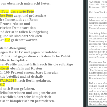
"Arbeitslos - Aben
 von oben nach unten acht Fotos.
Zuversicht ! Inte
Kistermann ( 29 )"
e Foto
,
das vierte Foto
Und darauf bin ich 
ebte Foto
zeigt und präsentiert
Danach habe ich er
der Innenstadt von Bonn
bekommen, mich m
auseinanderzusetz
Protest-Aktion und
zur Gelsenkirchene
rischen Demonstration
Montagsdemonstra
nd der sehr tollen Kundgebung
Seit Anfang Febru
 und sie sind dort wirklich
Berufstätig und ha
Vollzeitarbeitstell
ort
alle
gesichtet worden.
Zusammenhang sof
unbefrsiteten Arb
- weil ich seit Okt
gsdemo-Bewegung
schon einen sogen
egen Hartz IV und gegen Sozialabbau
ausgeübt habe in T
meiner erfolgreich
Politik und gegen diese volksfeindliche Politik
diesem Zeitraum a
ahlte Arbeitsplätze
Kernelemente des
r-Profite und natürlich auch für die sofortige
Teilhabechancenges
„Teilhabe am Arbe
ltweit
ebenfalls auf Kosten
„Eingliederung vo
ür 100 Prozent erneuerbare Energien
Langzeitarbeitslos
von sozialversiche
tiv beteiligt und ist deshalb
Beschäftigungsverh
07.10.2017
nach Berlin gefahren,
Dadurch habe ich a
017
wirklich einfach m
al nach Bonn gefahren,
Chance und die se
nach so sehr langer
eilnehmerinnen und um gemeinsam
bekommen, in Arb
t wirklich dort sehr kämpferisch
somit überhaupt n
Hartz IV noch auf 
t sehr kämpferisch zu protestieren.
Unterstützung vo
Gelsenkirchen ang