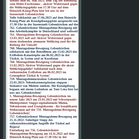
Heraus zum 08. Mai 2023, dem Tag der Befreiung
vom Hitler-Faschismus - aktiver Widerstand gegen
die Weltkriegsgefahr um 17.30 Unr auf dem
Heinrich-König-Platz hier bei uns in der
Innenstadt Gelsenkirchen
Volle Solidarität am 17.04.2023 auf dem Heinrich-
König-Platz als Kundgebungsplatz ausgesucht um
17.30 Uhr in der Innenstadt Gelsenkirchen auf der
762. Gelsenkirchener Montagsdemo-Bewegung mit
den Arbeiterkämpfen in Deutschland und weltweit!
761. Montagsdemo-Bewegung Gelsenkirchen am
13.03.2023 ruft auf: Aktiver Widerstand gegen
einen drohenden atomaren Weltkrieg und für die
Rettung der Umwelt!
760. Montagsdemo-Bewegung Gelsenkirchen
solidarisch mit den Betroffenen am 13.02.2023 der
Erdbeben-Katastrophe am 06.02.2023 in der
Türkei, in Syrien und in Kurdistan
760. Montagsdemo-Bewegung Gelsenkirchen am
13.02.2023: Aktiver Widerstand gegen die akute
Weltkriegsgefahr! Solidarität nach dem
verheerenden Erdbeben am 06.02.2023 im
Grenzgebiet Türkei & Syrien!
759. Montagsdemonstration Gelsenkirchen am
23.01.2023: Nebenkostenexplosion stoppen -
Initiative von Mietern stärken. Die Kundgebung
begann mit einem Gedenken an Toni Lenz hier bei
uns aus Gelsenkirchen!
1. Montagsdemo-Bewegung Gelsenkirchen im
neuen Jahr 2023 am 23.01.2023 mit Schwerpunkt
Mieterprotest: Stoppt explodierende Mieten,
Nebenkosten und Energiekosten - für bezahlbaren
Wohnraum auf der 759. Montagsdemo-Bewegung
Gelsenkirchen!
757. Gelsenkirchener Montagsdemo-Bewegung am
21.11.2022: Sofortiger Stopp des
völkerrechtswidrigen Angriffs der Türkei auf
Rojava!
Einladung zur 756. Gelsenkirchener
Montagsdemo-Bewegung am 14.11.2022 auf dem
Heinrich-König-Platz um 17.30 Uhr in der