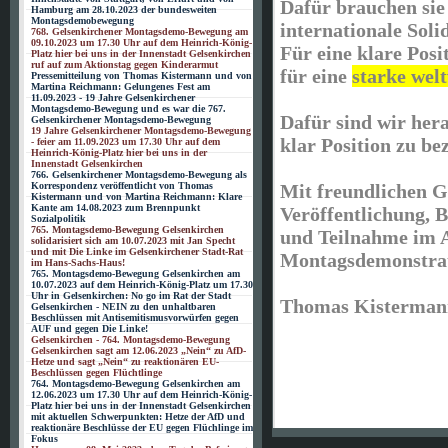
Dafür brauchen sie
Hamburg am 28.10.2023 der bundesweiten
Montagsdemobewegung
internationale Soli
768. Gelsenkirchener Montagsdemo-Bewegung am
09.10.2023 um 17.30 Uhr auf dem Heinrich-König-
Für eine klare Posi
Platz hier bei uns in der Innenstadt Gelsenkirchen
ruf auf zum Aktionstag gegen Kinderarmut
für eine
starke wel
Pressemitteilung von Thomas Kistermann und von
Martina Reichmann: Gelungenes Fest am
11.09.2023 - 19 Jahre Gelsenkirchener
Montagsdemo-Bewegung und es war die 767.
Dafür sind wir her
Gelsenkirchener Montagsdemo-Bewegung
19 Jahre Gelsenkirchener Montagsdemo-Bewegung
klar Position zu be
- feier am 11.09.2023 um 17.30 Uhr auf dem
Heinrich-König-Platz hier bei uns in der
Innenstadt Gelsenkirchen
766. Gelsenkirchener Montagsdemo-Bewegung als
Mit freundlichen G
Korrespondenz veröffentlicht von Thomas
Kistermann und von Martina Reichmann: Klare
Kante am 14.08.2023 zum Brennpunkt
Veröffentlichung, B
Sozialpolitik
765. Montagsdemo-Bewegung Gelsenkirchen
und Teilnahme im 
solidarisiert sich am 10.07.2023 mit Jan Specht
und mit Die Linke im Gelsenkirchener Stadt-Rat
Montagsdemonstrat
im Hans-Sachs-Haus!
765. Montagsdemo-Bewegung Gelsenkirchen am
10.07.2023 auf dem Heinrich-König-Platz um 17.30
Uhr in Gelsenkirchen: No go im Rat der Stadt
Thomas Kisterman
Gelsenkirchen - NEIN zu den unhaltbaren
Beschlüssen mit Antisemitismusvorwürfen gegen
AUF und gegen Die Linke!
Gelsenkirchen - 764. Montagsdemo-Bewegung
Gelsenkirchen sagt am 12.06.2023 „Nein“ zu AfD-
Hetze und sagt „Nein“ zu reaktionären EU-
Beschlüssen gegen Flüchtlinge
764. Montagsdemo-Bewegung Gelsenkirchen am
12.06.2023 um 17.30 Uhr auf dem Heinrich-König-
Platz hier bei uns in der Innenstadt Gelsenkirchen
mit aktuellen Schwerpunkten: Hetze der AfD und
reaktionäre Beschlüsse der EU gegen Flüchlinge im
Fokus