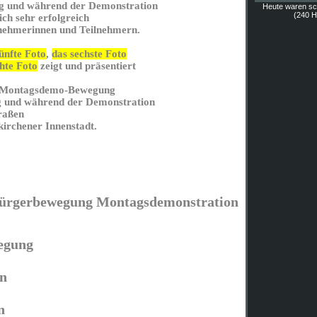
 und während der Demonstration
Heute waren s
(240 Hi
lich sehr erfolgreich
nehmerinnen und Teilnehmern.
ünfte Foto
,
das sechste Foto
hte Foto
zeigt und präsentiert
 Montagsdemo-Bewegung
 und während der Demonstration
raßen
nkirchener Innenstadt.
Bürgerbewegung Montagsdemonstration
wegung
n
nn