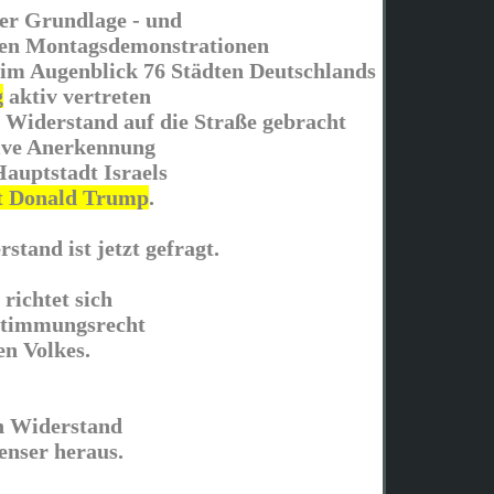
her Grundlage - und
ten Montagsdemonstrationen
 im Augenblick 76 Städten Deutschlands
g
aktiv vertreten
r Widerstand auf die Straße gebracht
tive Anerkennung
Hauptstadt Israels
t Donald Trump
.
stand ist jetzt gefragt.
richtet sich
estimmungsrecht
en Volkes.
n Widerstand
nenser heraus.