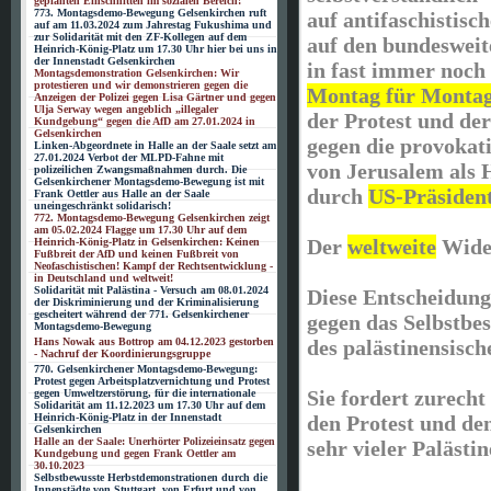
geplanten Einschnitten im sozialen Bereich!
773. Montagsdemo-Bewegung Gelsenkirchen ruft
auf antifaschistisc
auf am 11.03.2024 zum Jahrestag Fukushima und
zur Solidarität mit den ZF-Kollegen auf dem
auf den bundeswei
Heinrich-König-Platz um 17.30 Uhr hier bei uns in
der Innenstadt Gelsenkirchen
in fast immer noch
Montagsdemonstration Gelsenkirchen: Wir
protestieren und wir demonstrieren gegen die
Montag für Monta
Anzeigen der Polizei gegen Lisa Gärtner und gegen
Ulja Serway wegen angeblich „illegaler
der Protest und de
Kundgebung“ gegen die AfD am 27.01.2024 in
Gelsenkirchen
gegen die provoka
Linken-Abgeordnete in Halle an der Saale setzt am
27.01.2024 Verbot der MLPD-Fahne mit
von Jerusalem als 
polizeilichen Zwangsmaßnahmen durch. Die
Gelsenkirchener Montagsdemo-Bewegung ist mit
durch
US-Präsiden
Frank Oettler aus Halle an der Saale
uneingeschränkt solidarisch!
772. Montagsdemo-Bewegung Gelsenkirchen zeigt
am 05.02.2024 Flagge um 17.30 Uhr auf dem
Der
weltweite
Wider
Heinrich-König-Platz in Gelsenkirchen: Keinen
Fußbreit der AfD und keinen Fußbreit von
Neofaschistischen! Kampf der Rechtsentwicklung -
in Deutschland und weltweit!
Solidarität mit Palästina - Versuch am 08.01.2024
Diese Entscheidung 
der Diskriminierung und der Kriminalisierung
gescheitert während der 771. Gelsenkirchener
gegen das Selbstb
Montagsdemo-Bewegung
des palästinensisch
Hans Nowak aus Bottrop am 04.12.2023 gestorben
- Nachruf der Koordinierungsgruppe
770. Gelsenkirchener Montagsdemo-Bewegung:
Protest gegen Arbeitsplatzvernichtung und Protest
Sie fordert zurecht
gegen Umweltzerstörung, für die internationale
Solidarität am 11.12.2023 um 17.30 Uhr auf dem
den Protest und de
Heinrich-König-Platz in der Innenstadt
Gelsenkirchen
Halle an der Saale: Unerhörter Polizeieinsatz gegen
sehr vieler Palästi
Kundgebung und gegen Frank Oettler am
30.10.2023
Selbstbewusste Herbstdemonstrationen durch die
Innenstädte von Stuttgart, von Erfurt und von