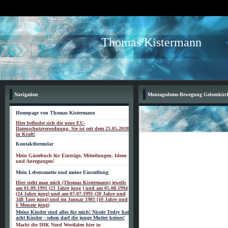
Thomas Kistermann
Navigation
Montagsdemo-Bewegung Gelsenkirche
Homepage von Thomas Kistermann
Hier befindet sich die neue EU-
Datenschutzverordnung. Sie ist seit dem 25.05.2018
in Kraft!
Kontaktformular
Mein Gästebuch für Einträge, Mitteilungen, Ideen
und Anregungen!
Mein Lebensmotto und meine Einstellung
Hier sieht man mich (Thomas Kistermann) jeweils
am 01.09.1991 (21 Jahre jung ) und am 05.08.1994
(24 Jahre jung) und am 07.07.1991 (20 Jahre und
348 Tage jung) und im Januar 1981 (10 Jahre und
6 Monate jung)
Meine Kinder sind alles für mich! Nicole Todzy hat
acht Kinder - sehen darf die junge Mutter keines!
Macht die IHK Nord Westfalen hier in