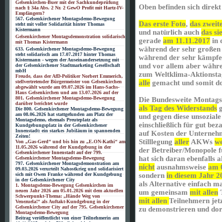
Gelsenkirchen-Buer mit der Sachkundeprüfung
Oben befinden sich direkt
nach § 34a Abs. 2 Nr. 2 GewO Profit mit Hartz-IV-
Empfängern?
567. Gelsenkirchener Montagsdemo-Bewegung
Das erste Foto
,
das zweit
steht mit voller Solidarität hinter Thomas
Kistermann
und natürlich auch
das si
Gelsenkirchener Montagsdemonstration solidarisch
gerade
am 11.11.2017
in 
mit Thomas Kistermann
während der sehr großen 
633. Gelsenkirchener Montagsdemo-Bewegung
steht solidarisch am 17.07.2017 hinter Thomas
während der sehr kämpfe
Kistermann - wegen der Auseinandersetzung mit
und vor allem aber währe
der Gelsenkirchener Stadtmarketing Gesellschaft
mbH
zum Weltklima-Aktionstag
Freude, dass der AfD-Politiker Norbert Emmerich,
stellvertretender Bürgermeister von Gelsenkirchen
alle
gemacht und somit d
abgewählt wurde am 09.07.2026 im Hans-Sachs-
Haus Gelsenkirchen und am 13.07.2026 auf der
801. Gelsenkirchener Montagsdemo-Bewegung
Die Bundesweite Monta
darüber berichtet wurde
als Tag des Widerstands
g
Die 800. Gelsenkirchener Montagsdemo-Bewegung
am 08.06.2026 hat stattgefunden am Platz der
und gegen diese unsoziale 
Montagsdemo, ehemals Preuteplatz als
einschließlich für gut bez
Kundgebungsplatz in der Gelsenkirchener
Innenstadt: ein starkes Jubiläum in spannenden
auf Kosten der Unternehme
Zeiten!
Stilllegung
aller
AKWs
we
Von „Gas-Gerd“ und bis hin zu „E.ON-Kathi“ am
11.05.2026 während der Kundgebung in der
der Betreiber/Monopole f
Gelsenkirchener Innenstadt auf der 799.
hat sich daran ebenfalls ak
Gelsenkirchener Montagsdemo-Bewegung
797. Gelsenkirchener Montagsdemonstration am
nicht
ausnahmsweise
am 
09.03.2026 verurteilt Nahostkrieg und solidarisiert
sich mit Owen Franke während der Kundgebung
sondern
in diesem Jahr 2
in der Gelsenkirchener City
als Alternative einfach m
1. Montagsdemo-Bewegung Gelsenkirchen im
neuen Jahr 2026 am 05.01.2026 mit dem aktuellen
um gemeinsam
mit allen
T
Schwerpunkt-Thema: „Hände Weg von
mit allen
Teilnehmern jetz
Venezuela!“ als Auftakt-Kundgebung in der
Gelsenkirchener City auf der 795. Gelsenkirchener
zu demonstrieren und dor
Montagsdemo-Bewegung
Beitrag veröffentlicht von einer Teilnehmerin am