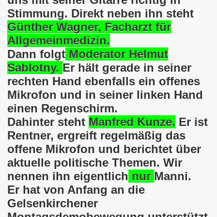
Stimmung. Direkt neben ihn steht
o-Bewegung steht solidarisch am 17.07.2017 hinter Thoma
Günther Wagner, Facharzt für
Allgemeinmedizin.
Norbert Emmerich, stellvertretender Bürgermeister von Ge
Dann folgt
Moderator Helmut
sdemo-Bewegung am 08.06.2026 hat stattgefunden am Platz 
Sablotny.
Er hält gerade in seiner
rechten Hand ebenfalls ein offenes
E.ON-Kathi“ am 11.05.2026 während der Kundgebung in der
Mikrofon und in seiner linken Hand
nstration am 09.03.2026 verurteilt Nahostkrieg und solida
einen Regenschirm.
Dahinter steht
Manfred Kunze.
Er ist
irchen im neuen Jahr 2026 am 05.01.2026 mit dem aktuel
Rentner, ergreift regelmäßig das
 Teilnehmerin am 10.11.2025 auf der 793. Gelsenkirchener 
offene Mikrofon und berichtet über
aktuelle politische Themen. Wir
re zur Kommunalwahl am 14.09.2025 hier bei uns in Gelsen
nennen ihn eigentlich
nur
Manni.
 eine einzigartige Demonstration am 08.09.2025 hier bei un
Er hat von Anfang an die
Gelsenkirchener
ration Gelsenkirchen am 08.09.2025 um 17.30 Uhr, Treffpunk
Montagsdemobewegung unterstützt