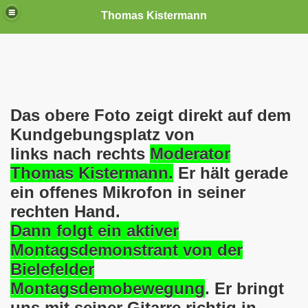
Thomas Kistermann
nn
tenschutzverordnung. Sie ist seit dem 25.05.2018 in Kraft!
Das obere Foto zeigt direkt auf dem
Kundgebungsplatz von
teilungen, Ideen und Anregungen!
links nach rechts
Moderator
tellung
Thomas Kistermann.
Er hält gerade
ein offenes Mikrofon in seiner
rmann) jeweils am 01.09.1991 (21 Jahre jung ) und am 05.0
rechten Hand.
Nicole Todzy hat acht Kinder - sehen darf die junge Mutter k
Dann folgt ein aktiver
Montagsdemonstrant von der
r in Gelsenkirchen-Buer mit der Sachkundeprüfung nach § 3
Bielefelder
-Bewegung steht mit voller Solidarität hinter Thomas Ki
Montagsdemobewegung
. Er bringt
uns mit seiner Gitarre richtig in
ation solidarisch mit Thomas Kistermann