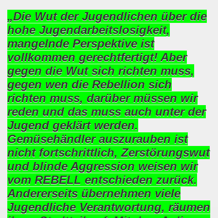
ener Montagsdemo-Bewegung am 11. Januar 2021
„Die Wut der Jugendlichen über die
mo-Bewegung am 23.11.2020 zum heißen Eisen Corona und
hohe Jugendarbeitslosigkeit,
mangelnde Perspektive ist
o-Bewegung am 02.11.2020 - auf der Straße gegen das Kr
vollkommen gerechtfertigt! Aber
stration am 10.10.2020 in Düsseldorf
gegen die Wut sich richten muss,
gegen wen die Rebellion sich
ener Montagsdemo-Bewegung am 02. November 2020
richten muss, darüber müssen wir
 auf die Bevölkerung! Beschäftigte und Arbeitslose gemein
reden und das muss auch unter der
Jugend geklärt werden.
chen ruft auf: Kommt mit am 10.10.2020 gemeinsam zur B
Gemüsehändler auszurauben ist
o-Brennpunkte am 14.09.2020: Wahlauswertung - Lage in M
nicht fortschrittlich, Zerstörungswut
und blinde Aggression weisen wir
o-Bewegung am 14.09.2020 mit breiter Themenpalette
vom REBELL entschieden zurück.
re ich (Thomas Kistermann) zur Kommunalwahl für das ü
Andererseits übernehmen viele
Jugendliche Verantwortung, räumen
 Gesetz und dadurch wurde bis zum heutigen Zeitpunkt im Jah