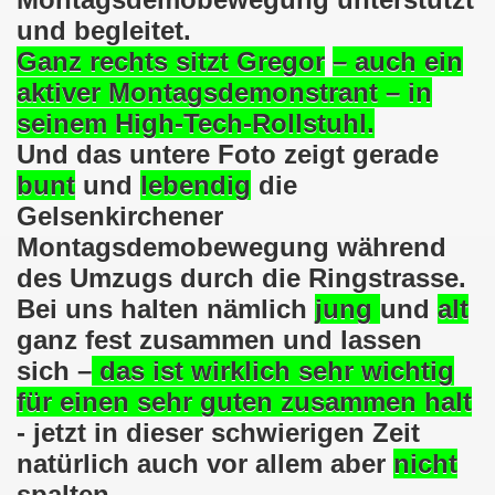
025: 21 Jahre Gelsenkirchener Montagsdemo-Bewegung und 
und begleitet.
Ganz rechts sitzt Gregor
– auch
ein
stration in Gelsenkirchen und es ist zeitgleich am 11.08.
aktiver Montagsdemonstrant – in
o-Bewegung hier bei uns in der Gelsenkirchener Innensta
seinem
High-Tech-Rollstuhl.
Und das untere Foto zeigt gerade
 Solidarität: Gelsenkirchener(innen) spenden 523,20 Euro
bunt
und
lebendig
die
ner Montagsdemo-Bewegung am 12.05.2025 am Platz der Mont
Gelsenkirchener
Montagsdemobewegung während
er Montagsdemo-Bewegung am 14.04.2025 auf dem Preuteplat
des Umzugs durch die Ringstrasse.
o-Bewegung am 10.03.2025 am Platz der Montagsdemo, ehe
Bei uns halten nämlich
jung
und
alt
ganz fest zusammen und lassen
m aufstehen am 03.02.2025 gegen Rechts in Gelsenkirchen um
sich –
das ist wirklich sehr wichtig
mo-Bewegung Gelsenkirchen am 13.01.2025 am Platz der Mon
für einen sehr guten zusammen halt
- jetzt in dieser schwierigen Zeit
o-Bewegung am 11.11.2024: Solidarität mit dem palästinen
natürlich auch vor allem aber
nicht
nstration solidarisiert sich am 14.10.2024 mit dem Volk v
spalten.