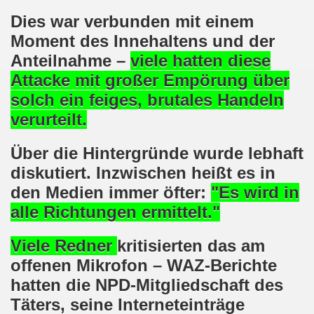
demonstration ist bereit seit dem 22.08.2022 zu kämpfen un
Dies war verbunden mit einem
Moment des Innehaltens und der
demonstration ruft auf am 22.08.2022 zum Protest und zum
Anteilnahme –
viele
hatten diese
 Gelsenkirchener Montagsdemo-Bewegung: Stärken wir den a
Attacke mit großer Empörung über
solch ein feiges, brutales Handeln
wegung feierte am 11.07.2022 das 750. Jubiläum der 750
verurteilt.
r 751. Gelsenkirchener Montagsdemo-Bewegung auf dem Hei
Über die Hintergründe wurde lebhaft
2022 gegen Inflation, gegen Armut und gegen die Weltkrie
diskutiert. Inzwischen heißt es in
den Medien immer öfter:
"Es wird in
onstration mit bis zu etwa ca. 1.500 Teilnehmerinnen und T
alle Richtungen ermittelt."
er Montagsdemo-Bewegung am 23.05.2022 - stärken wir den a
Viele Redner
kritisierten das am
eiligte mich aktiv am 01.05.2022 im Zeichen des Kampfes g
offenen Mikrofon – WAZ-Berichte
hatten die
NPD-Mitgliedschaft des
ler Rechte gleichermaßen bekämpfen am 28.03.2022 auf de
Täters, seine Interneteinträge
 Gelsenkirchener Montagsdemo-Bewegung - stärken wir den 