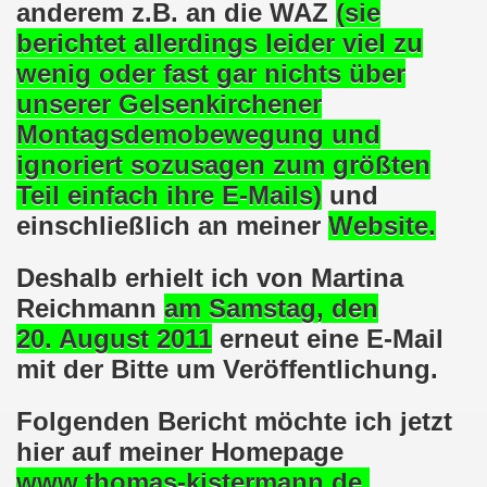
anderem z.B. an die WAZ
(sie
en: Wir protestieren und wir demonstrieren gegen die Anz
berichtet allerdings leider viel zu
er Saale setzt am 27.01.2024 Verbot der MLPD-Fahne mit p
wenig oder fast gar nichts über
unserer Gelsenkirchener
kirchen zeigt am 05.02.2024 Flagge um 17.30 Uhr auf dem 
Montagsdemobewegung und
uch am 08.01.2024 der Diskriminierung und der Kriminalisi
ignoriert sozusagen zum größten
Teil einfach ihre E-Mails)
und
.2023 gestorben - Nachruf der Koordinierungsgruppe
einschließlich an meiner
Website.
-Bewegung: Protest gegen Arbeitsplatzvernichtung und Prot
Deshalb erhielt ich von Martina
olizeieinsatz gegen Kundgebung und gegen Frank Oettler am
Reichmann
am Samstag, den
ionen durch die Innenstädte von Stuttgart, von Erfurt 
20. August 2011
erneut eine E-Mail
mit der Bitte um Veröffentlichung.
-Bewegung am 09.10.2023 um 17.30 Uhr auf dem Heinrich-Kö
Folgenden Bericht möchte ich jetzt
stermann und von Martina Reichmann: Gelungenes Fest am
hier auf meiner Homepage
demo-Bewegung - feier am 11.09.2023 um 17.30 Uhr auf dem 
www.thomas-kistermann.d
e