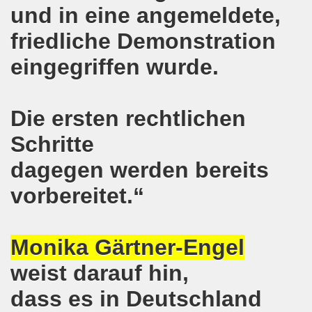
und in eine angemeldete,
kirchen wünscht allen Freundinnen und wünscht allen Fr
friedliche Demonstration
sdemo-Bewegung am 10.12.2018 mit gelben Westen und mit a
eingegriffen wurde.
gung feiert am 10.12.2018 die 700. Bürgerbewegung sehr ku
 Montagsdemo-Bewegung Gelsenkirchen mit Frank Oettler au
Die ersten rechtlichen
-Bewegung fordert am 03.12.2018: Freigabe des Kultursaal
Schritte
o-Bewegung findet ausnahmsweise am 03.12.2018 in Gelsenk
dagegen werden bereits
2018 vor dem Amtsgericht Gelsenkirchen: Weg mit der Stra
vorbereitet.“
ner Montagsdemo-Bewegung ist und bleibt wirklich jetzt imme
Monika Gärtner-Engel
-Bewegung protestiert und demonstriert am 05.11.2018 geg
weist darauf hin,
-Bewegung ruft auf am 05.11.2018 zur Solidarität mit Koban
dass es in Deutschland
senkirchen am 24.09.2018 uneingeschränkt solidarisch mit