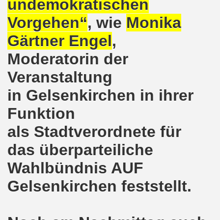
undemokratischen
o-Bewegung am 17.05.2021 setzt Zeichen der Solidarität m
Vorgehen“
, wie
Monika
Gärtner Engel
,
nkirchen am 12.04.2021: Klare Kante gegen Corona-Leugner
Moderatorin der
os als einer der Schwerpunkt-Themen am 12.04.2021 der 
Veranstaltung
enkirchen am 29.03.2021 mit großem Zuspruch - gefragt
in Gelsenkirchen in ihrer
sdemo-Bewegung am 29.03.2021 steht konsequent gegen das
Funktion
wegung sendet kämpferische Grüße am 08.03.2021 zum Int
als Stadtverordnete für
o-Bewegung am 08.03.2021 im Zeichen des Internationale
das überparteiliche
28. Gelsenkirchener Montagsdemo-Bewegung am 08. März 20
Wahlbündnis AUF
Gelsenkirchen feststellt.
21 bei Eiseskälte gegen die katastrophale Flüchtlings- un
nkirchener Montagsdemo-Bewegung am 15. Februar 2021 - we