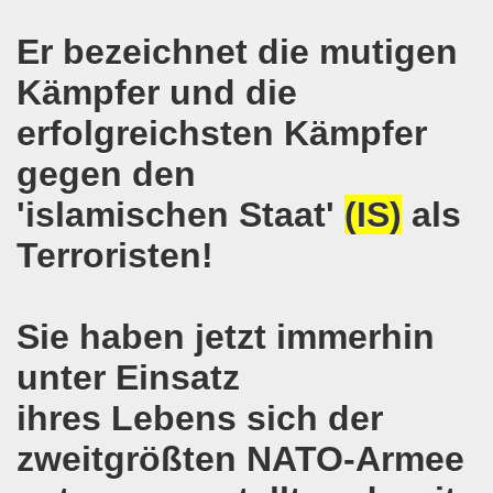
senkirchen am 09. Juli 2018 berichtet über NRW-weite Dem
Er bezeichnet die mutigen
lsenkirchen am 18.06.2018 als Warm-Up für die NRW-weite
Kämpfer und die
erfolgreichsten Kämpfer
en ergreift Initiative zur Protestdemonstration am 18.0
gegen den
nstrationen am 28.05.2018 und am 04.06.2018 jeweils dort 
'islamischen Staat'
(IS)
als
-Bewegung Gelsenkirchen am 28.05.2018
Terroristen!
che 671. Gelsenkirchener Montagsdemo-Bewegung am 14.05.
o-Bewegung am 07.05.2018 bestärkt Widerstand gegen Har
Sie haben jetzt immerhin
senkirchen am 16.04.2018 und am 23.04.2018 mit brisant
unter Einsatz
o-Bewegung im Zeichen des antifaschistischen Protestes
ihres Lebens sich der
zweitgrößten NATO-Armee
i uns in der Gelsenkirchener Innenstadt am 07.04.2018 erf