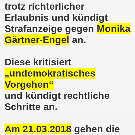
trotz richterlicher
demonstration ist bereit seit dem 22.08.2022 zu kämpfen un
Erlaubnis und kündigt
demonstration ruft auf am 22.08.2022 zum Protest und zum
Strafanzeige gegen
Monika
 Gelsenkirchener Montagsdemo-Bewegung: Stärken wir den a
Gärtner-Engel
an.
wegung feierte am 11.07.2022 das 750. Jubiläum der 750
r 751. Gelsenkirchener Montagsdemo-Bewegung auf dem Hei
Diese kritisiert
„undemokratisches
2022 gegen Inflation, gegen Armut und gegen die Weltkrie
Vorgehen“
onstration mit bis zu etwa ca. 1.500 Teilnehmerinnen und T
und kündigt rechtliche
er Montagsdemo-Bewegung am 23.05.2022 - stärken wir den a
Schritte an.
eiligte mich aktiv am 01.05.2022 im Zeichen des Kampfes g
ler Rechte gleichermaßen bekämpfen am 28.03.2022 auf de
Am 21.03.2018
gehen die
 Gelsenkirchener Montagsdemo-Bewegung - stärken wir den 