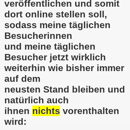
veröffentlichen und somit
em palästinensischen Volk und mit dem libanesischen Volk! 
dort online stellen soll,
n Eisenach: Zeichen gegen Sozialkahlschlag und Zeichen
sodass meine täglichen
Besucherinnen
rchener Montagsdemonstration am 12.08.2024 - eine Erfolgs
und meine täglichen
elsenkirchen am 12.08.2024 ab 17.30 Uhr - am Platz der 
Besucher jetzt wirklich
nkirchen am 08.07.2024 Protest gegen Armut, Demonstratio
weiterhin wie bisher immer
nd Kampfprogramm der Bundesweiten Montagsdemo-Bewegung
auf dem
6. Gelsenkirchener Montagsdemo-Bewegung am 10.06.2024 um
neusten Stand bleiben und
kirchen am 13.05.2024 um 17.30 Uhr auf dem Heinrich-König
natürlich auch
-Bewegung am 08.04.2024 auf dem Heinrich-König-Platz in 
ihnen
nichts
vorenthalten
wird:
kirchen ruft auf am 11.03.2024 zum Jahrestag Fukushima un