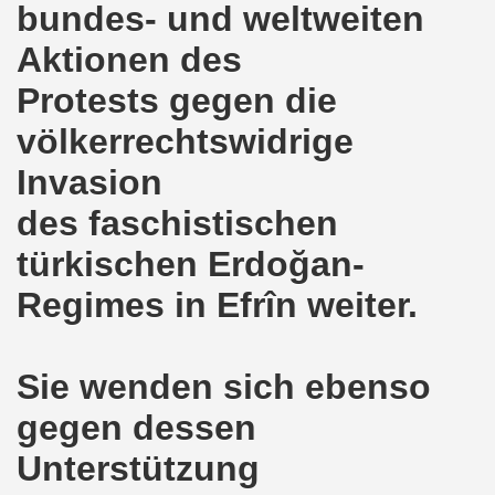
bundes- und weltweiten
nkirchen am 14.03.2022: Wir müssen alles tun, um einen W
Aktionen des
Protests gegen die
er Montagsdemo-Bewegung am 14.03.2022 - stärken wir den
völkerrechtswidrige
kirchen am 28.02.2022 - breiter Protest und breiter Wide
Invasion
irchen ruft auf am 28.02.2022 zum Tag des Widerstands: Ge
des faschistischen
o-Bewegung am 14. Februar 2022 in der Innenstadt Gelsen
türkischen Erdoğan-
von der 740. Gelsenkirchener Montagsdemo-Bewegung zum Ja
Regimes in Efrîn weiter.
enkirchen macht im neuen Jahr 2022 am 10.01.2022 eige
nkirchen am 13.12.2021 nimmt Ampel-Koalition unter die
Sie wenden sich ebenso
gegen dessen
dgebung am 06.12.2021 in Halle an der Saale Contra Beweg
Unterstützung
mo-Bewegung am 08.11.2021 im Zeichen des Kampfs zur Re