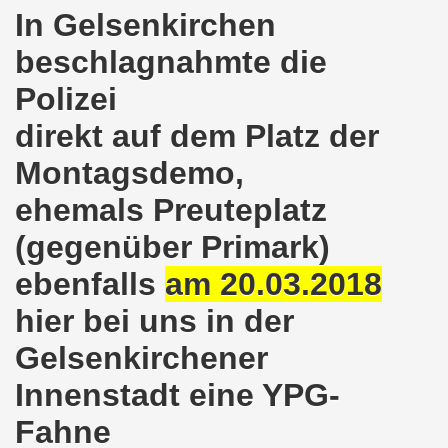
kirchen am 23.01.2023: Nebenkostenexplosion stoppen - In
In Gelsenkirchen
irchen im neuen Jahr 2023 am 23.01.2023 mit Schwerpunk
beschlagnahmte die
-Bewegung am 21.11.2022: Sofortiger Stopp des völkerrech
Polizei
direkt auf dem Platz der
ner Montagsdemo-Bewegung am 14.11.2022 auf dem Heinrich
Montagsdemo,
hlands! Protest gegen die Preissteigerungen und für höher
ehemals Preuteplatz
kirchen am 10.10.2022: "Jin - Jiyan - Azadi - Frauen, Leb
(gegenüber Primark)
tifaschistische Herbstdemonstration gegen die Politik der
ebenfalls
am 20.03.2018
stration ruft auf am 10.10.2022 zur Solidarität mit den M
hier bei uns in der
zt erst recht am 01.10.2022 nach Berlin zur bundesweiten H
Gelsenkirchener
kirchen lädt am 12.09.2022 ein: Entlastungs-Paket im Fok
Innenstadt eine YPG-
Fahne
 Verhindern wir den III. Weltkrieg! Kommt zum Antikriegsta