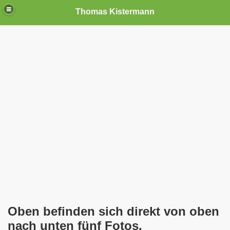
Thomas Kistermann
nn
tenschutzverordnung. Sie ist seit dem 25.05.2018 in Kraft!
teilungen, Ideen und Anregungen!
tellung
rmann) jeweils am 01.09.1991 (21 Jahre jung ) und am 05.0
Nicole Todzy hat acht Kinder - sehen darf die junge Mutter k
r in Gelsenkirchen-Buer mit der Sachkundeprüfung nach § 3
-Bewegung steht mit voller Solidarität hinter Thomas Ki
Oben befinden sich direkt von oben
nach unten fünf Fotos.
ation solidarisch mit Thomas Kistermann