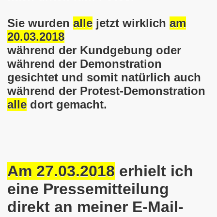
o-Bewegung steht solidarisch am 17.07.2017 hinter Thoma
Sie wurden
alle
jetzt wirklich
am
20.03.2018
Norbert Emmerich, stellvertretender Bürgermeister von Ge
während der Kundgebung oder
sdemo-Bewegung am 08.06.2026 hat stattgefunden am Platz 
während der Demonstration
gesichtet und somit natürlich auch
E.ON-Kathi“ am 11.05.2026 während der Kundgebung in der
während der Protest-Demonstration
nstration am 09.03.2026 verurteilt Nahostkrieg und solida
alle
dort gemacht.
irchen im neuen Jahr 2026 am 05.01.2026 mit dem aktuel
 Teilnehmerin am 10.11.2025 auf der 793. Gelsenkirchener 
re zur Kommunalwahl am 14.09.2025 hier bei uns in Gelsen
Am 27.03.2018
erhielt ich
 eine einzigartige Demonstration am 08.09.2025 hier bei un
eine Pressemitteilung
direkt an meiner E-Mail-
ration Gelsenkirchen am 08.09.2025 um 17.30 Uhr, Treffpunk