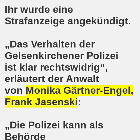
Ihr wurde eine
kirchen protestiert und demonstriert am 14.10.2019: Rece
Strafanzeige angekündigt.
tranten auf der 16. bundesweiten Herbstdemo-Bewegung i
ndesweiten Herbstdemonstration am 03. Oktober 2019 in Erf
„Das Verhalten der
monstration am 03. Oktober 2019 in Erfurt
Gelsenkirchener Polizei
Bewegung am 09.09.2019 erklärt Dietrich Keil aus Essen ihr
ist klar rechtswidrig“,
-Bewegung am 09.09.2019 in Gelsenkirchen
erläutert der Anwalt
ung findet am 03.10.2019 in Erfurt statt!
von
Monika Gärtner-Engel,
Frank Jasenski
:
elsenkirchen am 12.08.2019 - ein begeisterndes Fest de
er Montagsdemo-Bewegung steigt am 12.08.2019!
„Die Polizei kann als
.06.2019 in Gelsenkirchen: Die Entlassungen im Bergbau
Behörde
enkirchen diskutierte am 13.05.2019 mit Europawahl-Kan