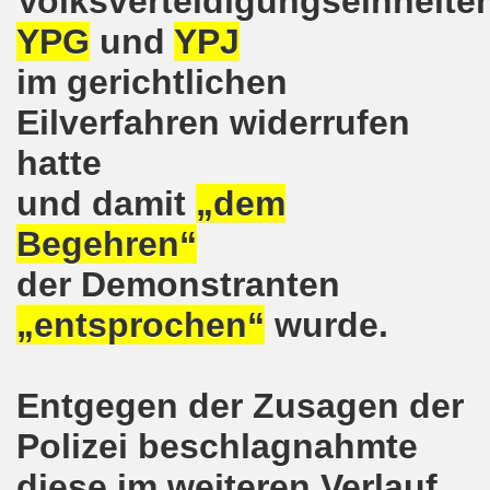
Volksverteidigungseinheite
8.2020: 16 Jahre Gelsenkirchener Montagsdemo-Bewegung un
YPG
und
YPJ
im gerichtlichen
gsdemo-Bewegung - Jubiläum am 10.08.2020
Eilverfahren widerrufen
nd im Kampf um Arbeitsplätze und auch im Kampf gegen J
hatte
o-Bewegung reiht sich ein am 08.06.2020 in weltweite Pr
und damit
„dem
 und die einzigartige Show-Einlage von dir aus dem Jahr 198
Begehren“
-Bewegung am 08.06.2020 im Zeichen der Solidarität mit d
der Demonstranten
enkirchen am 25.05.2020: Jetzt erst RECHT die Gelsenk
„entsprochen“
wurde.
nkirchen am 25.05.2020 - Corona-Gerecht und kämpferisch
Entgegen der Zusagen der
nkirchen - Berichte aus erster Hand am 11.05.2020 span
Polizei beschlagnahmte
r Krisenlasten auf Arbeiter, auf Erwerbslose, auf Familien
diese im weiteren Verlauf