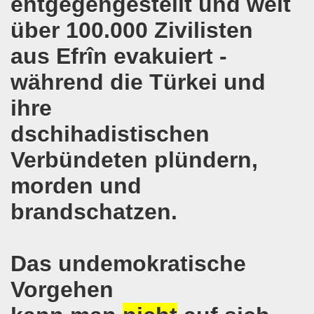
entgegengestellt und weit
e und gegen die Aufmärsche der Partei "Die Rechte" stehe
über 100.000 Zivilisten
-Bewegung Gelsenkirchen beim Delegierten-Treffen der 
aus Efrîn evakuiert -
nen sind gezwungen, die Tafel in Anspruch zu nehmen!
während die Türkei und
hier bei uns in Gelsenkirchen. Auftakt der weltweiten intern
ihre
nahmt YPG-Fahne trotz richterlicher Erlaubnis
dschihadistischen
enkirchen mit heißen Brennpunkten
Verbündeten plündern,
morden und
Aufruf zur Demonstration "Efrin wird leben" 20.03.2018, ab
brandschatzen.
hen protestiert und demonstriert am 05.03.2018 gegen u
o-Bewegung begrüßt am 05.03.2018 die neue Regierung in
Das undemokratische
mo-Bewegung solidarisch am 19.02.2018 im Kampf gegen A
Vorgehen
o-Bewegung diskutiert am 19.02.2018 über heißes Eisen 