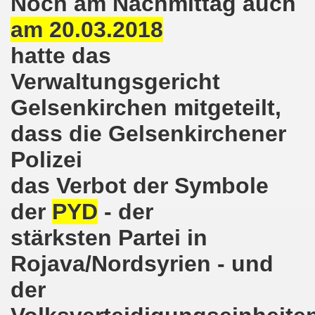
Noch am Nachmittag auch
ener Montagsdemo-Bewegung am 11. Januar 2021
am 20.03.2018
mo-Bewegung am 23.11.2020 zum heißen Eisen Corona und
hatte das
o-Bewegung am 02.11.2020 - auf der Straße gegen das Kr
Verwaltungsgericht
stration am 10.10.2020 in Düsseldorf
Gelsenkirchen mitgeteilt,
ener Montagsdemo-Bewegung am 02. November 2020
dass die Gelsenkirchener
Polizei
 auf die Bevölkerung! Beschäftigte und Arbeitslose gemein
das Verbot der Symbole
chen ruft auf: Kommt mit am 10.10.2020 gemeinsam zur B
der
PYD
- der
o-Brennpunkte am 14.09.2020: Wahlauswertung - Lage in M
stärksten Partei in
o-Bewegung am 14.09.2020 mit breiter Themenpalette
Rojava/Nordsyrien - und
re ich (Thomas Kistermann) zur Kommunalwahl für das ü
der
 Gesetz und dadurch wurde bis zum heutigen Zeitpunkt im Jah