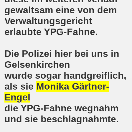
lsenkirchen wieder am 11.05.2020 auf der Straße - Corona
gewaltsam eine von dem
egung bleibt aktiv auch in Corona-Zeiten!
Verwaltungsgericht
nkirchen als Tag des Widerstands am 09.03.2020: Abschalt
erlaubte YPG-Fahne.
ung am 19.03.2020 zur Corona-Pandemie
Die Polizei hier bei uns in
nkirchen mahnt am 09.03.2020 an Folgen von Fukushima -
Gelsenkirchen
hen Kampf (offener Brief von Frank Oettler aus Halle an der
wurde sogar handgreiflich,
-Bewegung demonstriert und protestiert am 17.02.2020: St
als sie
Monika Gärtner-
-Bewegung ruft auf am 17.02.2020 zur Demonstration und z
Engel
wegung wird zum Tag X aufrufen
die YPG-Fahne wegnahm
3. Montagsdemo-Bewegung in Gelsenkirchen ins Jahr 2020 - g
und sie beschlagnahmte.
o-Bewegung am 14.10.2019 mit klarer Haltung gegen den Kr