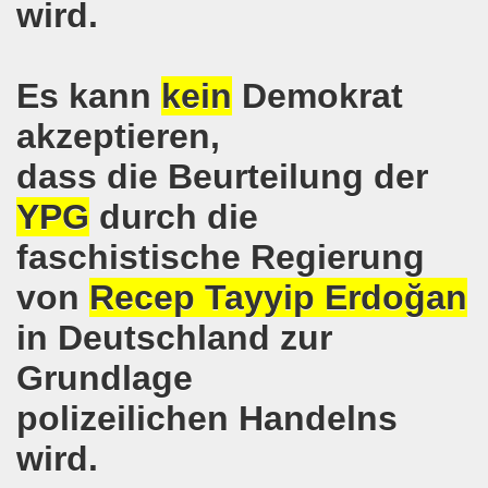
wird.
pfenden Arbeiter und an die kämpfenden Arbeiterinnen bei 
 Gelsenkirchen: Eine Erfolgsgeschichte und eine Feier am
Es kann
kein
Demokrat
m 20.08.2018 in Gelsenkirchen - ein Grund zu feiern!
akzeptieren,
-Bewegung am 13.08.2018 hält weiterhin wie bisher daran fe
dass die Beurteilung der
o-Bewegung am 06.08.2018 unter dem Motto: "Seebrücke s
YPG
durch die
4 Jahre Gelsenkirchener Montagsdemo-Bewegung am 20.08.
faschistische Regierung
von
Recep Tayyip Erdoğan
irchen ist mit den streikenden Kolleginnen und mit den s
in Deutschland zur
018 - der Kultursaal und das Haus des Widerstands in der "H
Grundlage
en ruft am 23.07.2018 mit auf zur Protestdemonstration: De
polizeilichen Handelns
nell und wirklich sehr kreativ: Eine junge Frau ergreift se
wird.
hen am 07.07.2018 aktiver Part bei der Düsseldorfer De