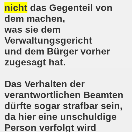
nicht
das Gegenteil von
on der Bergleute und ihrer Familien am 17.06.2019 und Ber
dem machen,
nkirchen diskutiert am 13.05.2019 mit Europawahl-Kandi
was sie dem
nkirchen nimmt am 08.04.2019 Mietfragen, Hartz IV und Um
Verwaltungsgericht
und dem Bürger vorher
o-Bewegung am 11.03.2019 mahnt an Folgen von Fukushima
zugesagt hat.
nkirchen am 11.03.2019 solidarisch mit Kollegen in Hag
nkirchen am 11.03.2019 im Zeichen des Umweltkampfes un
Das Verhalten der
nkirchen am 11.02.2019 protestiert und demonstriert gege
verantwortlichen Beamten
kirchen am 11.02.2019 - antifaschistische Demonstration
dürfte sogar strafbar sein,
der 701. Montagsdemonstration Gelsenkirchen
da hier eine unschuldige
ngend stärken - jetzt erst recht!
Person verfolgt wird