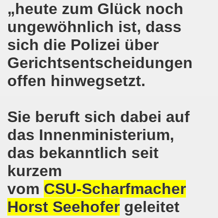
„heute zum Glück noch
hen am 13.10.2018 mit tollem Beitrag in Berlin
ungewöhnlich ist, dass
lin! Setzen wir gemeinsam ein kämpferisches Zeichen gegen
sich die Polizei über
senkirchener Montagsdemonstration: Kampf gegen Zechen-
Gerichtsentscheidungen
offen hinwegsetzt.
o-Bewegung am 01.10.2018 - gegen die Rechtsentwicklung d
tärken und wichtige Informationen zur 15. Herbstdemonstrat
Sie beruft sich dabei auf
 Arbeiter und Montagsdemonstranten Frank Oettler aus Hall
das Innenministerium,
9. Montagsdemo-Bewegung in Gelsenkirchen
das bekanntlich seit
onstration: Beeindruckender Protest am 17.09.2018 gege
kurzem
 Regierung in Berlin als Teil der Großdemonstration #untei
vom
CSU-Scharfmacher
mo-Bewegung am 17.09.2018 ruft auf zum Protest gegen Z
Horst Seehofer
geleitet