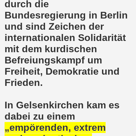
durch die
ntag, den 08.11.2021 Tag des Widerstands für die Rettung
Bundesregierung in Berlin
Armut und auch gegen Arbeitsplatzvernichtung stand im M
und sind Zeichen der
gegen die Abwälzung der Krisenlasten auf unserem Rücke
internationalen Solidarität
sdemonstration in Gelsenkirchenen-Buer am 11.10.2021 und
mit dem kurdischen
37. Gelsenkirchener Montagsdemo-Bewegung am 11.10.2021 
Befreiungskampf um
Freiheit, Demokratie und
re auch wieder für die Landesliste der internationalisti
Frieden.
nkirchen am 13.09.2021 im direkten Gespräch - Diskussi
onstration solidarisch am 12.07.2021 mit Stefan Engel, m
In Gelsenkirchen kam es
34. Montagsdemo-Bewegung Gelsenkirchen am 12.07.2021!
dabei zu einem
Gelsenkirchener Bürger am 14.06.2021 müssen alle wirklic
„empörenden, extrem
33. Gelsenkirchener Montagsdemo-Bewegung am 14.06.2021