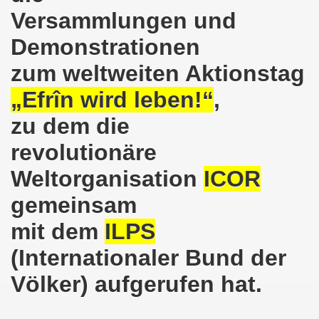
Versammlungen und
o-Bewegung als Korrespondenz veröffentlicht von Thomas 
Demonstrationen
kirchen solidarisiert sich am 10.07.2023 mit Jan Specht 
zum weltweiten Aktionstag
nkirchen am 10.07.2023 auf dem Heinrich-König-Platz um 1
„Efrîn wird leben!“
,
o-Bewegung Gelsenkirchen sagt am 12.06.2023 „Nein“ zu A
zu dem die
kirchen am 12.06.2023 um 17.30 Uhr auf dem Heinrich-Köni
revolutionäre
 der Befreiung vom Hitler-Faschismus - aktiver Widerstand 
Weltorganisation
ICOR
gemeinsam
auf dem Heinrich-König-Platz als Kundgebungsplatz ausges
mit dem
ILPS
nkirchen am 13.03.2023 ruft auf: Aktiver Widerstand gege
(Internationaler Bund der
kirchen solidarisch mit den Betroffenen am 13.02.2023 de
Völker) aufgerufen hat.
nkirchen am 13.02.2023: Aktiver Widerstand gegen die aku