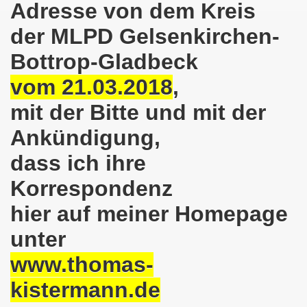
Adresse von dem Kreis
025: 21 Jahre Gelsenkirchener Montagsdemo-Bewegung und 
der MLPD Gelsenkirchen-
stration in Gelsenkirchen und es ist zeitgleich am 11.08.
Bottrop-Gladbeck
o-Bewegung hier bei uns in der Gelsenkirchener Innensta
vom 21.03.2018
,
 Solidarität: Gelsenkirchener(innen) spenden 523,20 Euro
mit der Bitte und mit der
ner Montagsdemo-Bewegung am 12.05.2025 am Platz der Mont
Ankündigung,
er Montagsdemo-Bewegung am 14.04.2025 auf dem Preuteplat
dass ich ihre
Korrespondenz
o-Bewegung am 10.03.2025 am Platz der Montagsdemo, ehe
hier auf meiner Homepage
m aufstehen am 03.02.2025 gegen Rechts in Gelsenkirchen um
unter
mo-Bewegung Gelsenkirchen am 13.01.2025 am Platz der Mon
www.thomas-
o-Bewegung am 11.11.2024: Solidarität mit dem palästinen
kistermann.de
nstration solidarisiert sich am 14.10.2024 mit dem Volk v