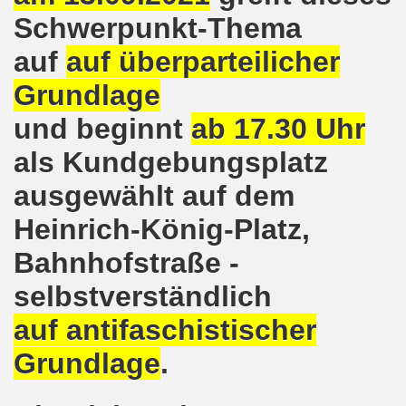
Schwerpunkt-Thema
o-Bewegung am 17.05.2021 setzt Zeichen der Solidarität m
auf
auf überparteilicher
nkirchen am 12.04.2021: Klare Kante gegen Corona-Leugner
Grundlage
os als einer der Schwerpunkt-Themen am 12.04.2021 der 
und beginnt
ab 17.30 Uhr
enkirchen am 29.03.2021 mit großem Zuspruch - gefragt
als Kundgebungsplatz
sdemo-Bewegung am 29.03.2021 steht konsequent gegen das
ausgewählt auf dem
Heinrich-König-Platz,
wegung sendet kämpferische Grüße am 08.03.2021 zum Int
Bahnhofstraße -
o-Bewegung am 08.03.2021 im Zeichen des Internationale
selbstverständlich
28. Gelsenkirchener Montagsdemo-Bewegung am 08. März 20
auf antifaschistischer
21 bei Eiseskälte gegen die katastrophale Flüchtlings- un
Grundlage
.
nkirchener Montagsdemo-Bewegung am 15. Februar 2021 - we