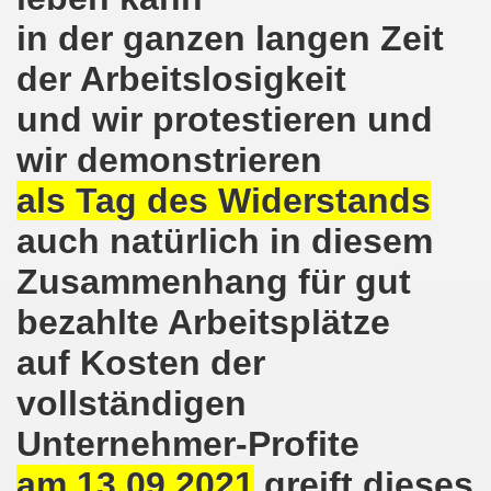
ntag, den 08.11.2021 Tag des Widerstands für die Rettung
in der ganzen langen Zeit
Armut und auch gegen Arbeitsplatzvernichtung stand im M
der Arbeitslosigkeit
und wir protestieren und
gegen die Abwälzung der Krisenlasten auf unserem Rücke
wir demonstrieren
sdemonstration in Gelsenkirchenen-Buer am 11.10.2021 und
als Tag des Widerstands
37. Gelsenkirchener Montagsdemo-Bewegung am 11.10.2021 
auch natürlich in diesem
re auch wieder für die Landesliste der internationalisti
Zusammenhang für gut
nkirchen am 13.09.2021 im direkten Gespräch - Diskussi
bezahlte Arbeitsplätze
onstration solidarisch am 12.07.2021 mit Stefan Engel, m
auf Kosten der
34. Montagsdemo-Bewegung Gelsenkirchen am 12.07.2021!
vollständigen
Unternehmer-Profite
Gelsenkirchener Bürger am 14.06.2021 müssen alle wirklic
am 13.09.2021
greift dieses
33. Gelsenkirchener Montagsdemo-Bewegung am 14.06.2021