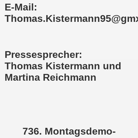
kirchen am 23.01.2023: Nebenkostenexplosion stoppen - In
E-Mail:
irchen im neuen Jahr 2023 am 23.01.2023 mit Schwerpunk
Thomas.Kistermann95@gm
-Bewegung am 21.11.2022: Sofortiger Stopp des völkerrech
ner Montagsdemo-Bewegung am 14.11.2022 auf dem Heinrich
Pressesprecher:
hlands! Protest gegen die Preissteigerungen und für höher
Thomas Kistermann und
kirchen am 10.10.2022: "Jin - Jiyan - Azadi - Frauen, Leb
Martina Reichmann
tifaschistische Herbstdemonstration gegen die Politik der
stration ruft auf am 10.10.2022 zur Solidarität mit den M
zt erst recht am 01.10.2022 nach Berlin zur bundesweiten H
kirchen lädt am 12.09.2022 ein: Entlastungs-Paket im Fok
736. Montagsdemo-
 Verhindern wir den III. Weltkrieg! Kommt zum Antikriegsta