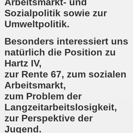
Arbeitsmarkt- und
8.2020: 16 Jahre Gelsenkirchener Montagsdemo-Bewegung un
Sozialpolitik sowie zur
gsdemo-Bewegung - Jubiläum am 10.08.2020
Umweltpolitik.
nd im Kampf um Arbeitsplätze und auch im Kampf gegen J
Besonders interessiert uns
o-Bewegung reiht sich ein am 08.06.2020 in weltweite Pr
natürlich die Position zu
 und die einzigartige Show-Einlage von dir aus dem Jahr 198
Hartz IV,
-Bewegung am 08.06.2020 im Zeichen der Solidarität mit d
zur Rente 67, zum sozialen
Arbeitsmarkt,
enkirchen am 25.05.2020: Jetzt erst RECHT die Gelsenk
zum Problem der
nkirchen am 25.05.2020 - Corona-Gerecht und kämpferisch
Langzeitarbeitslosigkeit,
nkirchen - Berichte aus erster Hand am 11.05.2020 span
zur Perspektive der
r Krisenlasten auf Arbeiter, auf Erwerbslose, auf Familien
Jugend.