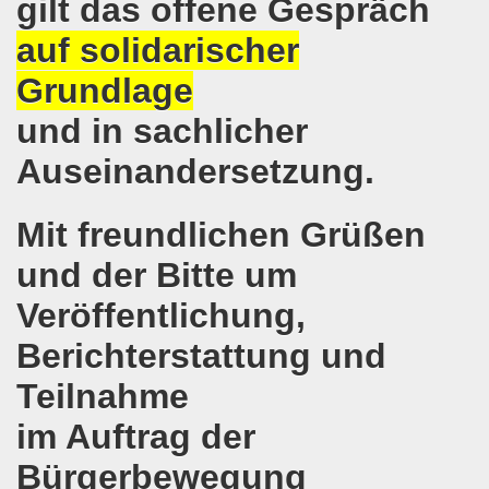
gilt das offene Gespräch
kirchen wünscht allen Freundinnen und wünscht allen Fr
auf solidarischer
sdemo-Bewegung am 10.12.2018 mit gelben Westen und mit a
Grundlage
gung feiert am 10.12.2018 die 700. Bürgerbewegung sehr ku
und in sachlicher
 Montagsdemo-Bewegung Gelsenkirchen mit Frank Oettler au
Auseinandersetzung.
-Bewegung fordert am 03.12.2018: Freigabe des Kultursaal
Mit freundlichen Grüßen
o-Bewegung findet ausnahmsweise am 03.12.2018 in Gelsenk
und der Bitte um
2018 vor dem Amtsgericht Gelsenkirchen: Weg mit der Stra
Veröffentlichung,
ner Montagsdemo-Bewegung ist und bleibt wirklich jetzt imme
Berichterstattung und
Teilnahme
-Bewegung protestiert und demonstriert am 05.11.2018 geg
im Auftrag der
-Bewegung ruft auf am 05.11.2018 zur Solidarität mit Koban
Bürgerbewegung
senkirchen am 24.09.2018 uneingeschränkt solidarisch mit