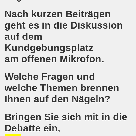
lsenkirchen wieder am 11.05.2020 auf der Straße - Corona
Nach kurzen Beiträgen
egung bleibt aktiv auch in Corona-Zeiten!
geht es in die Diskussion
nkirchen als Tag des Widerstands am 09.03.2020: Abschalt
auf dem
ung am 19.03.2020 zur Corona-Pandemie
Kundgebungsplatz
nkirchen mahnt am 09.03.2020 an Folgen von Fukushima -
am offenen Mikrofon.
hen Kampf (offener Brief von Frank Oettler aus Halle an der
Welche Fragen und
-Bewegung demonstriert und protestiert am 17.02.2020: St
welche Themen brennen
-Bewegung ruft auf am 17.02.2020 zur Demonstration und z
Ihnen auf den Nägeln?
wegung wird zum Tag X aufrufen
Bringen Sie sich mit in die
3. Montagsdemo-Bewegung in Gelsenkirchen ins Jahr 2020 - g
Debatte ein,
o-Bewegung am 14.10.2019 mit klarer Haltung gegen den Kr