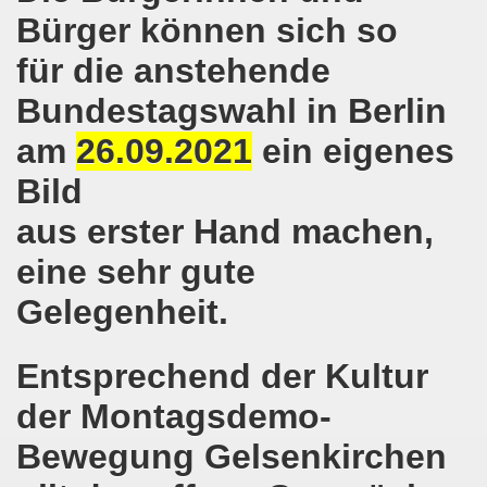
Bürger können sich so
on der Bergleute und ihrer Familien am 17.06.2019 und Ber
für die anstehende
nkirchen diskutiert am 13.05.2019 mit Europawahl-Kandi
Bundestagswahl in Berlin
nkirchen nimmt am 08.04.2019 Mietfragen, Hartz IV und Um
am
26.09.2021
ein eigenes
o-Bewegung am 11.03.2019 mahnt an Folgen von Fukushima
Bild
aus erster Hand machen,
nkirchen am 11.03.2019 solidarisch mit Kollegen in Hag
eine sehr gute
nkirchen am 11.03.2019 im Zeichen des Umweltkampfes un
Gelegenheit.
nkirchen am 11.02.2019 protestiert und demonstriert gege
kirchen am 11.02.2019 - antifaschistische Demonstration
Entsprechend der Kultur
der Montagsdemo-
der 701. Montagsdemonstration Gelsenkirchen
Bewegung Gelsenkirchen
ngend stärken - jetzt erst recht!