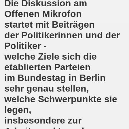
Die Diskussion am
ener Montagsdemo-Bewegung am 11. Januar 2021
Offenen Mikrofon
mo-Bewegung am 23.11.2020 zum heißen Eisen Corona und
startet mit Beiträgen
o-Bewegung am 02.11.2020 - auf der Straße gegen das Kr
der Politikerinnen und der
stration am 10.10.2020 in Düsseldorf
Politiker -
ener Montagsdemo-Bewegung am 02. November 2020
welche Ziele sich die
 auf die Bevölkerung! Beschäftigte und Arbeitslose gemein
etablierten Parteien
im Bundestag in Berlin
chen ruft auf: Kommt mit am 10.10.2020 gemeinsam zur B
sehr genau stellen,
o-Brennpunkte am 14.09.2020: Wahlauswertung - Lage in M
welche Schwerpunkte sie
o-Bewegung am 14.09.2020 mit breiter Themenpalette
legen,
re ich (Thomas Kistermann) zur Kommunalwahl für das ü
insbesondere zur
 Gesetz und dadurch wurde bis zum heutigen Zeitpunkt im Jah