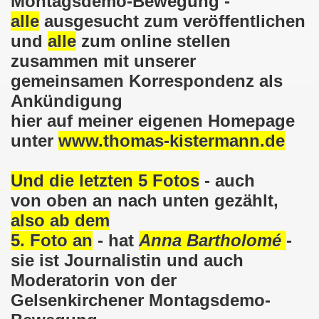
Montagsdemo-Bewegung -
alle
ausgesucht zum veröffentlichen
em palästinensischen Volk und mit dem libanesischen Volk! 
und
alle
zum online stellen
n Eisenach: Zeichen gegen Sozialkahlschlag und Zeichen
zusammen mit unserer
gemeinsamen Korrespondenz als
rchener Montagsdemonstration am 12.08.2024 - eine Erfolgs
Ankündigung
elsenkirchen am 12.08.2024 ab 17.30 Uhr - am Platz der 
hier auf meiner eigenen Homepage
unter
www.thomas-kistermann.de
nkirchen am 08.07.2024 Protest gegen Armut, Demonstratio
nd Kampfprogramm der Bundesweiten Montagsdemo-Bewegung
Und die letzten 5 Fotos
- auch
von oben an nach unten gezählt,
6. Gelsenkirchener Montagsdemo-Bewegung am 10.06.2024 um
also ab dem
kirchen am 13.05.2024 um 17.30 Uhr auf dem Heinrich-König
5. Foto an
- hat
Anna Bartholomé
-
sie ist Journalistin und auch
-Bewegung am 08.04.2024 auf dem Heinrich-König-Platz in 
Moderatorin von der
kirchen ruft auf am 11.03.2024 zum Jahrestag Fukushima un
Gelsenkirchener Montagsdemo-