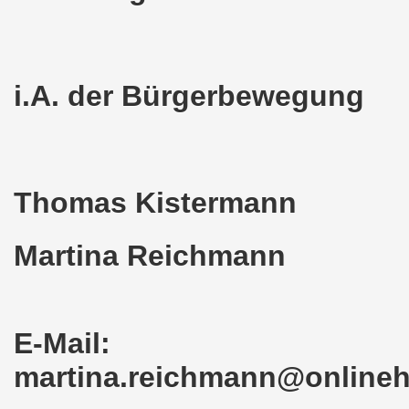
o-Bewegung als Korrespondenz veröffentlicht von Thomas 
kirchen solidarisiert sich am 10.07.2023 mit Jan Specht 
i.A. der Bürgerbewegung
nkirchen am 10.07.2023 auf dem Heinrich-König-Platz um 1
o-Bewegung Gelsenkirchen sagt am 12.06.2023 „Nein“ zu A
kirchen am 12.06.2023 um 17.30 Uhr auf dem Heinrich-Köni
Thomas Kistermann
 der Befreiung vom Hitler-Faschismus - aktiver Widerstand 
Martina Reichmann
auf dem Heinrich-König-Platz als Kundgebungsplatz ausges
nkirchen am 13.03.2023 ruft auf: Aktiver Widerstand gege
E-Mail:
kirchen solidarisch mit den Betroffenen am 13.02.2023 de
martina.reichmann@online
nkirchen am 13.02.2023: Aktiver Widerstand gegen die aku