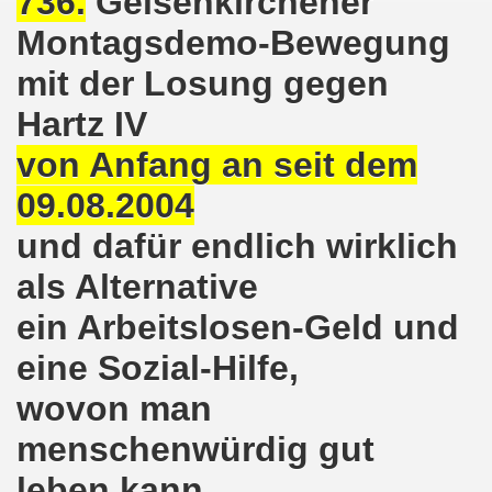
736.
Gelsenkirchener
Montagsdemo-Bewegung
nkirchen am 14.03.2022: Wir müssen alles tun, um einen W
mit der Losung gegen
er Montagsdemo-Bewegung am 14.03.2022 - stärken wir den
Hartz IV
kirchen am 28.02.2022 - breiter Protest und breiter Wide
von Anfang an seit dem
irchen ruft auf am 28.02.2022 zum Tag des Widerstands: Ge
09.08.2004
o-Bewegung am 14. Februar 2022 in der Innenstadt Gelsen
und dafür endlich wirklich
als Alternative
von der 740. Gelsenkirchener Montagsdemo-Bewegung zum Ja
ein Arbeitslosen-Geld und
enkirchen macht im neuen Jahr 2022 am 10.01.2022 eige
eine Sozial-Hilfe,
nkirchen am 13.12.2021 nimmt Ampel-Koalition unter die
wovon man
dgebung am 06.12.2021 in Halle an der Saale Contra Beweg
menschenwürdig gut
mo-Bewegung am 08.11.2021 im Zeichen des Kampfs zur Re
leben kann