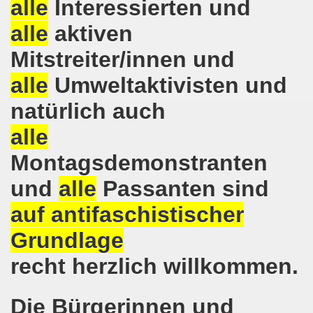
alle
Interessierten und
kirchen protestiert und demonstriert am 14.10.2019: Rece
alle
aktiven
tranten auf der 16. bundesweiten Herbstdemo-Bewegung i
Mitstreiter/innen und
ndesweiten Herbstdemonstration am 03. Oktober 2019 in Erf
alle
Umweltaktivisten und
monstration am 03. Oktober 2019 in Erfurt
natürlich auch
alle
Bewegung am 09.09.2019 erklärt Dietrich Keil aus Essen ihr
Montagsdemonstranten
-Bewegung am 09.09.2019 in Gelsenkirchen
und
alle
Passanten sind
ung findet am 03.10.2019 in Erfurt statt!
auf antifaschistischer
elsenkirchen am 12.08.2019 - ein begeisterndes Fest de
Grundlage
er Montagsdemo-Bewegung steigt am 12.08.2019!
recht herzlich willkommen.
.06.2019 in Gelsenkirchen: Die Entlassungen im Bergbau
Die Bürgerinnen und
enkirchen diskutierte am 13.05.2019 mit Europawahl-Kan