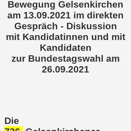
Bewegung Gelsenkirchen
demonstration ist bereit seit dem 22.08.2022 zu kämpfen un
am 13.09.2021 im direkten
demonstration ruft auf am 22.08.2022 zum Protest und zum
Gespräch - Diskussion
 Gelsenkirchener Montagsdemo-Bewegung: Stärken wir den a
mit Kandidatinnen und mit
wegung feierte am 11.07.2022 das 750. Jubiläum der 750
Kandidaten
zur Bundestagswahl am
r 751. Gelsenkirchener Montagsdemo-Bewegung auf dem Hei
26.09.2021
2022 gegen Inflation, gegen Armut und gegen die Weltkrie
onstration mit bis zu etwa ca. 1.500 Teilnehmerinnen und T
er Montagsdemo-Bewegung am 23.05.2022 - stärken wir den a
eiligte mich aktiv am 01.05.2022 im Zeichen des Kampfes g
ler Rechte gleichermaßen bekämpfen am 28.03.2022 auf de
Die
 Gelsenkirchener Montagsdemo-Bewegung - stärken wir den 