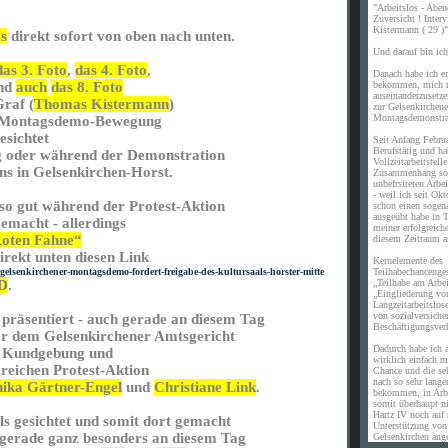
"Arbeitslos - Aben
Zuversicht ! Inte
Kistermann ( 29 )"
os
direkt sofort von oben nach unten.
Und darauf bin ich 
das 3. Foto
,
das 4. Foto
,
Danach habe ich er
bekommen, mich m
nd
auch
das 8. Foto
auseinanderzusetz
Graf (
Thomas Kistermann
)
zur Gelsenkirchene
Montagsdemonstra
r Montagsdemo-Bewegung
esichtet
Seit Anfang Febru
Berufstätig und ha
 oder während der Demonstration
Vollzeitarbeitstell
uns in Gelsenkirchen-Horst.
Zusammenhang sof
unbefrsiteten Arb
- weil ich seit Okt
o gut während der Protest-Aktion
schon einen sogen
ausgeübt habe in T
gemacht - allerdings
meiner erfolgreich
oten Fahne“
diesem Zeitraum a
direkt unten diesen Link
Kernelemente des
Teilhabechancenges
gelsenkirchener-montagsdemo-fordert-freigabe-des-kultursaals-horster-mitte
„Teilhabe am Arbe
PD
.
„Eingliederung vo
Langzeitarbeitslos
von sozialversiche
 präsentiert - auch gerade an diesem Tag
Beschäftigungsverh
or dem Gelsenkirchener Amtsgericht
Dadurch habe ich a
en Kundgebung und
wirklich einfach m
greichen Protest-Aktion
Chance und die se
nach so sehr langer
ika Gärtner-Engel
und
Christiane Link
.
bekommen, in Arb
somit überhaupt n
Hartz IV noch auf 
ls gesichtet und somit dort gemacht
Unterstützung vo
 gerade ganz besonders an diesem Tag
Gelsenkirchen ang