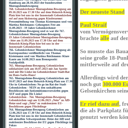
Hamburg am 28.10.2023 der bundesweiten
Montagsdemobewegung
768. Gelsenkirchener Montagsdemo-Bewegung am
Der neueste Stand
09.10.2023 um 17.30 Uhr auf dem Heinrich-König-
Platz hier bei uns in der Innenstadt Gelsenkirchen
ruf auf zum Aktionstag gegen Kinderarmut
Pressemitteilung von Thomas Kistermann und von
Paul Straif
Martina Reichmann: Gelungenes Fest am
11.09.2023 - 19 Jahre Gelsenkirchener
vom Vermögensverw
Montagsdemo-Bewegung und es war die 767.
Gelsenkirchener Montagsdemo-Bewegung
brachte
alle
auf den
19 Jahre Gelsenkirchener Montagsdemo-Bewegung
- feier am 11.09.2023 um 17.30 Uhr auf dem
Heinrich-König-Platz hier bei uns in der
Innenstadt Gelsenkirchen
So musste das Bau
766. Gelsenkirchener Montagsdemo-Bewegung als
Korrespondenz veröffentlicht von Thomas
seine große 18-Pun
Kistermann und von Martina Reichmann: Klare
Kante am 14.08.2023 zum Brennpunkt
Sozialpolitik
mittlerweile auf d
765. Montagsdemo-Bewegung Gelsenkirchen
solidarisiert sich am 10.07.2023 mit Jan Specht
und mit Die Linke im Gelsenkirchener Stadt-Rat
im Hans-Sachs-Haus!
Allerdings wird de
765. Montagsdemo-Bewegung Gelsenkirchen am
10.07.2023 auf dem Heinrich-König-Platz um 17.30
noch gut
300.000 E
Uhr in Gelsenkirchen: No go im Rat der Stadt
Gelsenkirchen - NEIN zu den unhaltbaren
Gelsenkirchen sein
Beschlüssen mit Antisemitismusvorwürfen gegen
AUF und gegen Die Linke!
Gelsenkirchen - 764. Montagsdemo-Bewegung
Gelsenkirchen sagt am 12.06.2023 „Nein“ zu AfD-
Er rief dazu auf
, fr
Hetze und sagt „Nein“ zu reaktionären EU-
Beschlüssen gegen Flüchtlinge
die als Parkplatz f
764. Montagsdemo-Bewegung Gelsenkirchen am
12.06.2023 um 17.30 Uhr auf dem Heinrich-König-
genutzt werden kö
Platz hier bei uns in der Innenstadt Gelsenkirchen
mit aktuellen Schwerpunkten: Hetze der AfD und
reaktionäre Beschlüsse der EU gegen Flüchlinge im
Fokus