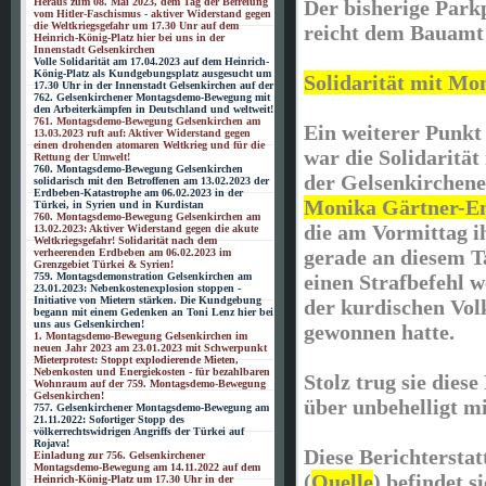
Der bisherige Park
Heraus zum 08. Mai 2023, dem Tag der Befreiung
vom Hitler-Faschismus - aktiver Widerstand gegen
die Weltkriegsgefahr um 17.30 Unr auf dem
reicht dem Bauamt
Heinrich-König-Platz hier bei uns in der
Innenstadt Gelsenkirchen
Volle Solidarität am 17.04.2023 auf dem Heinrich-
König-Platz als Kundgebungsplatz ausgesucht um
Solidarität mit Mo
17.30 Uhr in der Innenstadt Gelsenkirchen auf der
762. Gelsenkirchener Montagsdemo-Bewegung mit
den Arbeiterkämpfen in Deutschland und weltweit!
761. Montagsdemo-Bewegung Gelsenkirchen am
Ein weiterer Punkt
13.03.2023 ruft auf: Aktiver Widerstand gegen
einen drohenden atomaren Weltkrieg und für die
war die Solidarität
Rettung der Umwelt!
760. Montagsdemo-Bewegung Gelsenkirchen
der Gelsenkirchen
solidarisch mit den Betroffenen am 13.02.2023 der
Erdbeben-Katastrophe am 06.02.2023 in der
Monika Gärtner-E
Türkei, in Syrien und in Kurdistan
760. Montagsdemo-Bewegung Gelsenkirchen am
die am Vormittag i
13.02.2023: Aktiver Widerstand gegen die akute
Weltkriegsgefahr! Solidarität nach dem
gerade an diesem 
verheerenden Erdbeben am 06.02.2023 im
Grenzgebiet Türkei & Syrien!
einen Strafbefehl 
759. Montagsdemonstration Gelsenkirchen am
23.01.2023: Nebenkostenexplosion stoppen -
Initiative von Mietern stärken. Die Kundgebung
der kurdischen Vol
begann mit einem Gedenken an Toni Lenz hier bei
uns aus Gelsenkirchen!
gewonnen hatte.
1. Montagsdemo-Bewegung Gelsenkirchen im
neuen Jahr 2023 am 23.01.2023 mit Schwerpunkt
Mieterprotest: Stoppt explodierende Mieten,
Nebenkosten und Energiekosten - für bezahlbaren
Stolz trug sie dies
Wohnraum auf der 759. Montagsdemo-Bewegung
Gelsenkirchen!
über unbehelligt mi
757. Gelsenkirchener Montagsdemo-Bewegung am
21.11.2022: Sofortiger Stopp des
völkerrechtswidrigen Angriffs der Türkei auf
Rojava!
Diese Berichtersta
Einladung zur 756. Gelsenkirchener
Montagsdemo-Bewegung am 14.11.2022 auf dem
(
Quelle
) befindet s
Heinrich-König-Platz um 17.30 Uhr in der