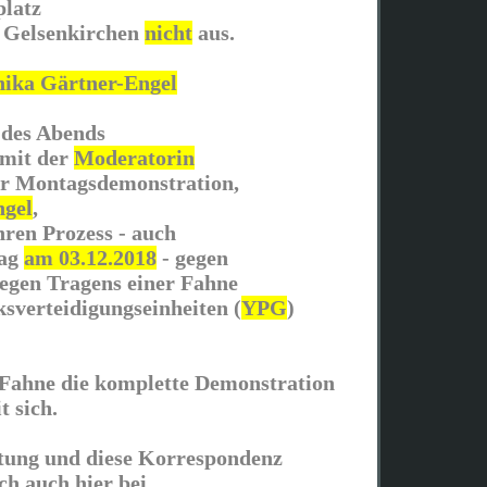
platz
 Gelsenkirchen
nicht
aus.
nika Gärtner-Engel
 des Abends
 mit der
Moderatorin
er Montagsdemonstration,
ngel
,
hren Prozess - auch
Tag
am 03.12.2018
- gegen
wegen Tragens einer Fahne
ksverteidigungseinheiten (
YPG
)
e Fahne die komplette Demonstration
t sich.
ttung und diese Korrespondenz
ich auch hier bei