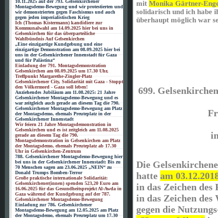
10.11.2025 auf der 793. Gelsenkirchener
mit
Monika Gärtner-Enge
Montagsdemo-Bewegung und wir protestierten und
solidarisch und ich habe i
wir demonstrierten gegen Faschismus und auch
gegen jeden imperialistischen Krieg
überhaupt möglich war se
Ich (Thomas Kistermann) kandidiere zur
Kommunalwahl am 14.09.2025 hier bei uns in
Gelsenkirchen für das überparteiliche
Wahlbündnis Auf Gelsenkirchen
„Eine einzigartige Kundgebung und eine
einzigartige Demonstration am 08.09.2025 hier bei
uns in der Gelsenkirchener Innenstadt für Gaza
und für Palästina“
Einladung der 791. Montagsdemonstration
Gelsenkirchen am 08.09.2025 um 17.30 Uhr,
Treffpunkt Margarethe-Zingler-Platz
Gelsenkirchener City, Solidarität mit Gaza - Stoppt
den Völkermord - Gaza soll leben!
699. Gelsenkirche
Anziehendes Jubiläum am 11.08.2025: 21 Jahre
Gelsenkirchener Montagsdemo-Bewegung und es
war zeitgleich auch gerade an diesem Tag die 790.
Gelsenkirchener Montagsdemo-Bewegung am Platz
Fr
der Montagsdemo, ehemals Preuteplatz in der
Gelsenkirchener Innenstadt
Wir feiern 21 Jahre Montagsdemonstration in
Gelsenkirchen und es ist zeitgleich am 11.08.2025
i
gerade an diesem Tag die 790.
Montagsdemonstration in Gelsenkirchen am Platz
der Montagsdemo, ehemals Preuteplatz ab 17.30
Uhr in Gelsenkirchen-Zentrum
788. Gelsenkirchener Montagsdemo-Bewegung hier
Die Gelsenkirchen
bei uns in der Gelsenkirchener Innenstadt: Bis zu
70 Menschen sagen am 23.06.2025 „NEIN“ zu
Donald Trumps Bomben-Terror
hatte
am 03.12.201
Große praktische internationale Solidarität:
Gelsenkirchener(innen) spenden 523,20 Euro am
in das Zeichen des 
16.06.2025 für das Gesundheitsprojekt Al-Awda in
Gaza während der Kundgebung auf der 787.
in das Zeichen des
Gelsenkirchener Montagsdemo-Bewegung
Einladung zur 786. Gelsenkirchener
gegen die Nutzungs
Montagsdemo-Bewegung am 12.05.2025 am Platz
der Montagsdemo, ehemals Preuteplatz um 17.30