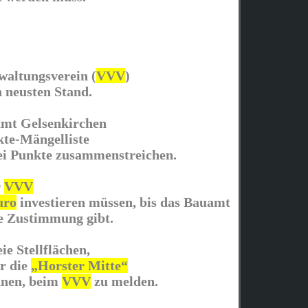
altungsverein (
VVV
)
 neusten Stand.
amt Gelsenkirchen
kte-Mängelliste
rei Punkte zusammenstreichen.
r
VVV
uro
investieren müssen, bis das Bauamt
e Zustimmung gibt.
eie Stellflächen,
ür die
„Horster Mitte“
nnen, beim
VVV
zu melden.