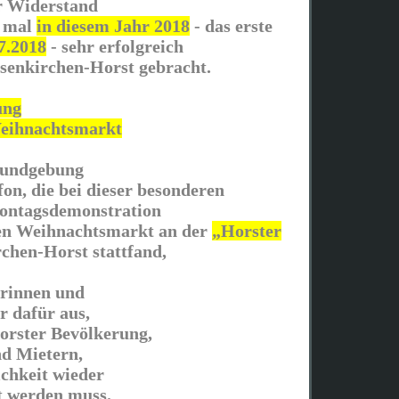
r Widerstand
n mal
in diesem Jahr 2018
- das erste
7.2018
- sehr erfolgreich
lsenkirchen-Horst gebracht.
ung
eihnachtsmarkt
kundgebung
on, die bei dieser besonderen
ontagsdemonstration
en Weihnachtsmarkt an der
„Horster
chen-Horst stattfand,
rinnen und
r dafür aus,
Horster Bevölkerung,
d Mietern,
ichkeit wieder
t werden muss.