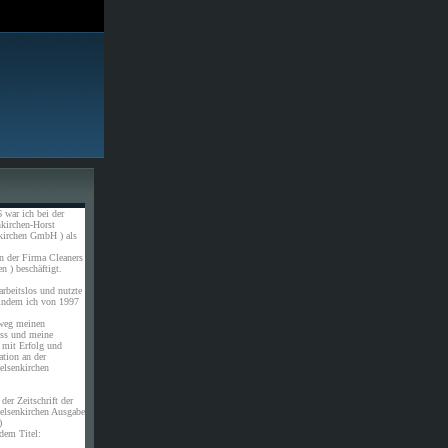
 war ich bei der
kirchen-Horst
kirchen GmbH ) als
n der Firma Cleaners
n ) beschäftigt.
rbeitslos und nutzte
 indem ich von 1997
weg meinen
uss und meine
 mit Erfolg und
ation an der
elsenkirchen
der Zeitschrift der
elsenkirchen Ausgabe
)
dem Titel: