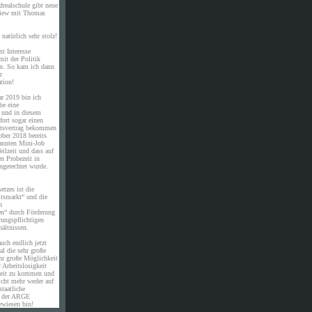
drealschule gibt neue
rview mit Thomas
natürlich sehr stolz!
st Interesse
it der Politik
en. So kam ich dann
r
tion!
ar 2019 bin ich
be eine
e und in diesem
ort sogar einen
eitsvertrag bekommen
ober 2018 bereits
annten Mini-Job
eilzeit und dass auf
en Probezeit in
ngerechtet wurde.
etzes ist die
itsmarkt“ und die
n
en“ durch Förderung
rungspflichtigen
ältnissen.
uch endlich jetzt
al die sehr große
hr große Möglichkeit
 Arbeitslosigkeit
eit zu kommen und
icht mehr weder auf
staatliche
n der ARGE
ewiesen bin!