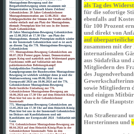
Montagsdemo-Bewegung und der
als Tag des Widers
Bergarbeiterbewegung setzen zusammen mit
Demonstration in Eisenach klares Zeichen!
für die sofortige St
Gelsenkirchen: 20 Jahre Gelsenkirchener
Montagsdemonstration am 12.08.2024 - eine
ebenfalls auf Kost
Erfolgsgeschichte der Stimme der Straße endlich
wieder einfach mal am Platz der Montagsdemo,
für 100 Prozent er
ehemals Preuteplatz hier bei uns in der Innen-
Stadt Gelsenkirchen
und direkt von Anf
20 Jahre Montagsdemo-Bewegung Gelsenkirchen
am 12.08.2024 ab 17.30 Uhr - am Platz der
auf überparteilich
Montagsdemo, ehemals Preuteplatz endlich wieder
in der Innenstadt Gelsenkirchen und es ist auch
zusammen mit der 
an diesem Tag die 778. Montagsdemo-Bewegung
Gelsenkirchen
internationalen Gä
777. Montagsdemo-Bewegung Gelsenkirchen am
08.07.2024 Protest gegen Armut, Demonstration
aus Südafrika und 
gegen Krieg und natürlich auch Widerstand gegen
Faschismus trifft auf Solidarität mit dem
palästinensischen Befreiungskampf!
Mitgliedern des F
Sozialpolitisches Forderungs- und
Kampfprogramm der Bundesweiten Montagsdemo-
des Jugendverban
Bewegung ist wirklich wichtiger denn je und die
Wahlauswertung vom 09.06.2024 von der
Gewerkschafterinn
Europawahl 2024 am 10.06.2024 auf der 776.
Gelsenkirchener Montagsdemo-Bewegung
sowie Mitgliedern 
Recht herzliche Einladung zur 776.
Gelsenkirchener Montagsdemo-Bewegung am
und einigen Mitbü
10.06.2024 um 17.30 Uhr auf dem Heinrich-König-
Platz hier bei uns in der Gelsenkirchener
durch die Hauptstr
Innenstadt
775. Montagsdemo-Bewegung Gelsenkirchen am
13.05.2024 um 17.30 Uhr auf dem Heinrich-König-
Platz hier bei uns in der Innenstadt Gelsenkirchen
Am Straßenrand un
im Diskurs mit Kandidatinnen und mit
Kandidaten zur Europawahl 2024 - Solidarität mit
Horsterinnen und
v
Gaza
774. Gelsenkirchener Montagsdemo-Bewegung am
08.04.2024 auf dem Heinrich-König-Platz in der
Gelsenkirchener Innenstadt: Nein zu den