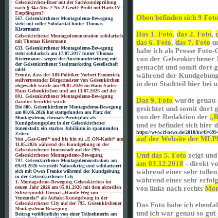
Gelsenkirchen-Buer mit der Sachkundeprüfung
nach § 34a Abs. 2 Nr. 2 GewO Profit mit Hartz-IV-
Empfängern?
Oben befinden sich 9 Fot
567. Gelsenkirchener Montagsdemo-Bewegung
steht mit voller Solidarität hinter Thomas
Kistermann
Das 1. Foto
,
das 2. Foto
,
Gelsenkirchener Montagsdemonstration solidarisch
mit Thomas Kistermann
das 6. Foto
,
das 7. Foto
u
633. Gelsenkirchener Montagsdemo-Bewegung
habe ich als Presse Foto-
steht solidarisch am 17.07.2017 hinter Thomas
von der Gelsenkirchene
Kistermann - wegen der Auseinandersetzung mit
der Gelsenkirchener Stadtmarketing Gesellschaft
gemacht und somit dort g
mbH
während der Kundgebung
Freude, dass der AfD-Politiker Norbert Emmerich,
stellvertretender Bürgermeister von Gelsenkirchen
in dem Stadtteil hier bei 
abgewählt wurde am 09.07.2026 im Hans-Sachs-
Haus Gelsenkirchen und am 13.07.2026 auf der
801. Gelsenkirchener Montagsdemo-Bewegung
Das 9. Foto
wurde genau s
darüber berichtet wurde
Die 800. Gelsenkirchener Montagsdemo-Bewegung
gesichtet und somit dort 
am 08.06.2026 hat stattgefunden am Platz der
von der Redaktion der
„R
Montagsdemo, ehemals Preuteplatz als
Kundgebungsplatz in der Gelsenkirchener
und es befindet sich hier 
Innenstadt: ein starkes Jubiläum in spannenden
https://www.rf-news.de/2018/kw49/699-
Zeiten!
auf der Website der ML
Von „Gas-Gerd“ und bis hin zu „E.ON-Kathi“ am
11.05.2026 während der Kundgebung in der
Gelsenkirchener Innenstadt auf der 799.
Und das 5. Foto
zeigt und
Gelsenkirchener Montagsdemo-Bewegung
797. Gelsenkirchener Montagsdemonstration am
am 03.12.2018
- direkt v
09.03.2026 verurteilt Nahostkrieg und solidarisiert
während einer sehr toll
sich mit Owen Franke während der Kundgebung
in der Gelsenkirchener City
während einer sehr erfol
1. Montagsdemo-Bewegung Gelsenkirchen im
neuen Jahr 2026 am 05.01.2026 mit dem aktuellen
von links nach rechts
Mon
Schwerpunkt-Thema: „Hände Weg von
Venezuela!“ als Auftakt-Kundgebung in der
Gelsenkirchener City auf der 795. Gelsenkirchener
Das Foto habe ich ebenfal
Montagsdemo-Bewegung
und ich war genau so gut
Beitrag veröffentlicht von einer Teilnehmerin am