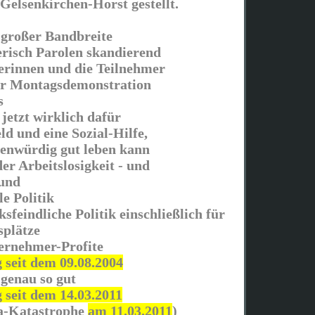
Gelsenkirchen-Horst gestellt.
 großer Bandbreite
risch Parolen skandierend
erinnen und die Teilnehmer
er Montagsdemonstration
s
 jetzt wirklich dafür
ld und eine Sozial-Hilfe,
nwürdig gut leben kann
der Arbeitslosigkeit - und
 und
le Politik
ksfeindliche Politik einschließlich für
splätze
ernehmer-Profite
seit dem 09.08.2004
 genau so gut
seit dem 14.03.2011
ma-Katastrophe
am 11.03.2011
)