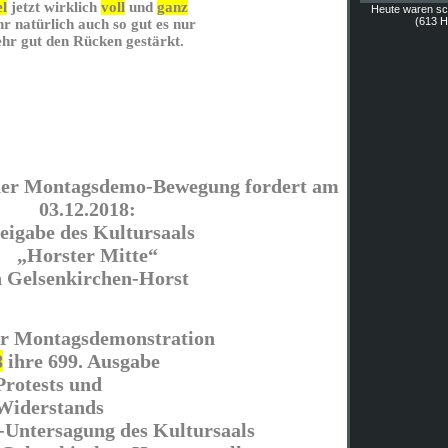
l
jetzt wirklich
voll
und
ganz
Heute waren s
(613 Hi
hr natürlich auch so gut es nur
hr gut den Rücken gestärkt.
ner Montagsdemo-Bewegung fordert am
03.12.2018:
eigabe des Kultursaals
„Horster Mitte“
n Gelsenkirchen-Horst
er Montagsdemonstration
8
ihre 699. Ausgabe
Protests und
 Widerstands
-Untersagung des Kultursaals