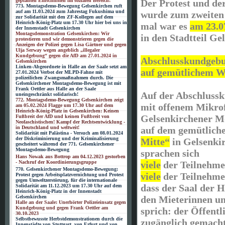
Der Protest und de
geplanten Einschnitten im sozialen Bereich!
773. Montagsdemo-Bewegung Gelsenkirchen ruft
auf am 11.03.2024 zum Jahrestag Fukushima und
wurde zum zweite
zur Solidarität mit den ZF-Kollegen auf dem
Heinrich-König-Platz um 17.30 Uhr hier bei uns in
mal war es
am 23.0
der Innenstadt Gelsenkirchen
Montagsdemonstration Gelsenkirchen: Wir
in den Stadtteil Ge
protestieren und wir demonstrieren gegen die
Anzeigen der Polizei gegen Lisa Gärtner und gegen
Ulja Serway wegen angeblich „illegaler
Kundgebung“ gegen die AfD am 27.01.2024 in
Abschlusskundgeb
Gelsenkirchen
Linken-Abgeordnete in Halle an der Saale setzt am
auf gemütlichem W
27.01.2024 Verbot der MLPD-Fahne mit
polizeilichen Zwangsmaßnahmen durch. Die
Gelsenkirchener Montagsdemo-Bewegung ist mit
Frank Oettler aus Halle an der Saale
Auf der Abschluss
uneingeschränkt solidarisch!
772. Montagsdemo-Bewegung Gelsenkirchen zeigt
mit offenem Mikrof
am 05.02.2024 Flagge um 17.30 Uhr auf dem
Heinrich-König-Platz in Gelsenkirchen: Keinen
Gelsenkirchener M
Fußbreit der AfD und keinen Fußbreit von
Neofaschistischen! Kampf der Rechtsentwicklung -
auf dem gemütlich
in Deutschland und weltweit!
Solidarität mit Palästina - Versuch am 08.01.2024
der Diskriminierung und der Kriminalisierung
Mitte“
in Gelsenkir
gescheitert während der 771. Gelsenkirchener
Montagsdemo-Bewegung
sprachen sich
Hans Nowak aus Bottrop am 04.12.2023 gestorben
viele
der Teilnehme
- Nachruf der Koordinierungsgruppe
770. Gelsenkirchener Montagsdemo-Bewegung:
viele
der Teilnehme
Protest gegen Arbeitsplatzvernichtung und Protest
gegen Umweltzerstörung, für die internationale
dass der Saal der 
Solidarität am 11.12.2023 um 17.30 Uhr auf dem
Heinrich-König-Platz in der Innenstadt
den Mieterinnen un
Gelsenkirchen
Halle an der Saale: Unerhörter Polizeieinsatz gegen
Kundgebung und gegen Frank Oettler am
sprich: der Öffentl
30.10.2023
Selbstbewusste Herbstdemonstrationen durch die
zugänglich gemach
Innenstädte von Stuttgart, von Erfurt und von