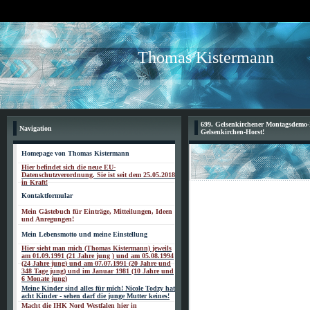
Thomas Kistermann
699. Gelsenkirchener Montagsdemo-B
Navigation
Gelsenkirchen-Horst!
Homepage von Thomas Kistermann
Hier befindet sich die neue EU-
Datenschutzverordnung. Sie ist seit dem 25.05.2018
in Kraft!
Kontaktformular
Mein Gästebuch für Einträge, Mitteilungen, Ideen
und Anregungen!
Mein Lebensmotto und meine Einstellung
Hier sieht man mich (Thomas Kistermann) jeweils
am 01.09.1991 (21 Jahre jung ) und am 05.08.1994
(24 Jahre jung) und am 07.07.1991 (20 Jahre und
348 Tage jung) und im Januar 1981 (10 Jahre und
6 Monate jung)
Meine Kinder sind alles für mich! Nicole Todzy hat
acht Kinder - sehen darf die junge Mutter keines!
Macht die IHK Nord Westfalen hier in