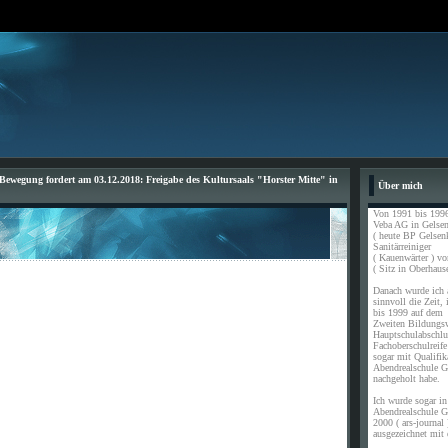
ewegung fordert am 03.12.2018: Freigabe des Kultursaals "Horster Mitte" in
Über mich
Von 1991 bis 1996
Veba AG in Gelsen
( heute BP Gelsen
Sanitärreiniger
( Kauenwärter ) vo
( Sitz in Oberhause
Danach wurde ich a
sinnvoll die Zeit,
bis 1999 auf dem
Zweiten Bildungs
Hauptschulabschl
Fachoberschulreife
sogar mit Qualifik
Abendrealschule G
nachgeholt habe.
Ich wurde sogar in 
Abendrealschule G
2000 ( ars-journal 
ausgezeichnet mit 