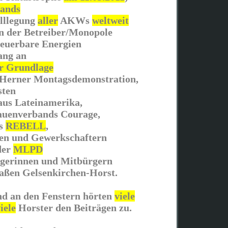
tands
illlegung
aller
AKWs
weltweit
en der Betreiber/Monopole
neuerbare Energien
ang an
er Grundlage
Herner Montagsdemonstration,
sten
aus Lateinamerika,
rauenverbands Courage,
ds
REBELL
,
en und Gewerkschaftern
der
MLPD
rgerinnen und Mitbürgern
aßen Gelsenkirchen-Horst.
d an den Fenstern hörten
viele
iele
Horster den Beiträgen zu.