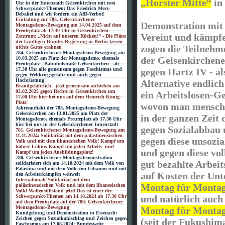
„Horster Mitte“
in 
Uhr in der Innenstadt Gelsenkirchen mit zwei
Schwerpunkt-Themen: Das Friedrich Merz-
Debakel und wir fordern ein AfD-Verbot!
Einladung zur 785. Gelsenkirchener
Demonstration mit
Montagsdemo-Bewegung am 14.04.2025 auf dem
Preuteplatz ab 17.30 Uhr in Gelsenkirchen-
Vereint und kämpfe
Zentrum: „Nicht auf unseren Rücken!“ - Die Pläne
der künftigen Bundes-Regierung in Berlin lassen
zogen die Teilnehm
nichts Gutes erahnen
784. Gelsenkirchener Montagsdemo-Bewegung am
der Gelsenkirchen
10.03.2025 am Platz der Montagsdemo, ehemals
Preuteplatz - Bahnhofstraße Gelsenkirchen - ab
gegen Hartz IV - al
17.30 Uhr alle gemeinsam gegen Faschismus und
gegen Weltkriegsgefahr und auch gegen
Hochrüstung!
Alternative endlich
Brandgefährlich - jetzt gemeinsam aufstehen am
03.02.2025 gegen Rechts in Gelsenkirchen um
ein Arbeitslosen-Ge
17.00 Uhr hier bei uns auf dem Heinrich-König-
Platz!
wovon man mensche
Jahresauftakt der 783. Montagsdemo-Bewegung
Gelsenkirchen am 13.01.2025 am Platz der
in der ganzen Zeit 
Montagsdemo, ehemals Preuteplatz ab 17.30 Uhr
hier bei uns in der Gelsenkirchener Innenstadt
gegen Sozialabbau
781. Gelsenkirchener Montagsdemo-Bewegung am
11.11.2024: Solidarität mit dem palästinensischen
gegen diese unsozia
Volk und mit dem libanesischen Volk! Kampf um
höhere Löhne, Kampf um jeden Arbeits- und
und gegen diese vol
Kampf um jeden Ausbildungsplatz!
780. Gelsenkirchener Montagsdemonstration
gut bezahlte Arbeit
solidarisiert sich am 14.10.2024 mit dem Volk von
Palästina und mit dem Volk von Libanon und mit
auf Kosten der Unt
den Arbeiterkämpfen weltweit
Internationale Solidarität mit dem
Montag für Montag 
palästinensischen Volk und mit dem libanesischen
Volk! Waffenstillstand jetzt! Das ist einer der
und natürlich auch
Schwerpunkt-Themen am 14.10.2024 ab 17.30 Uhr
auf dem Preuteplatz auf der 780. Gelsenkirchener
Montagsdemo-Bewegung
Montag für Montag 
Kundgebung und Demonstration in Eisenach:
Zeichen gegen Sozialkahlschlag und Zeichen gegen
(seit der Fukushi
Faschismus am 17.08.2024: Bundesweite