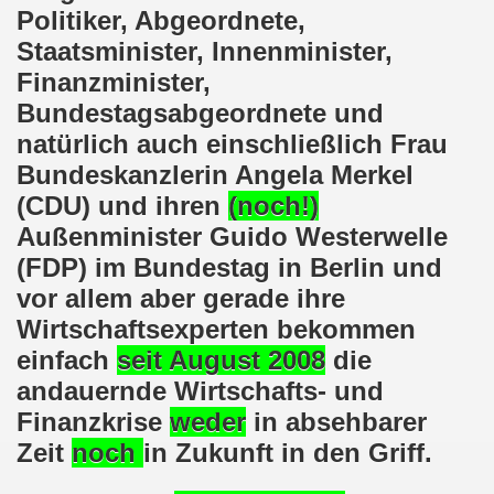
kirchen am 23.01.2023: Nebenkostenexplosion stoppen - In
Politiker, Abgeordnete,
Staatsminister, Innenminister,
irchen im neuen Jahr 2023 am 23.01.2023 mit Schwerpunk
Finanzminister,
-Bewegung am 21.11.2022: Sofortiger Stopp des völkerrech
Bundestagsabgeordnete und
natürlich auch einschließlich Frau
ner Montagsdemo-Bewegung am 14.11.2022 auf dem Heinrich
Bundeskanzlerin Angela Merkel
hlands! Protest gegen die Preissteigerungen und für höher
(CDU) und ihren
(noch!)
Außenminister Guido Westerwelle
kirchen am 10.10.2022: "Jin - Jiyan - Azadi - Frauen, Leb
(FDP) im Bundestag in Berlin und
tifaschistische Herbstdemonstration gegen die Politik der
vor allem aber gerade ihre
Wirtschaftsexperten bekommen
stration ruft auf am 10.10.2022 zur Solidarität mit den M
einfach
seit August 2008
die
zt erst recht am 01.10.2022 nach Berlin zur bundesweiten H
andauernde Wirtschafts- und
Finanzkrise
weder
in absehbarer
kirchen lädt am 12.09.2022 ein: Entlastungs-Paket im Fok
Zeit
noch
in Zukunft in den Griff.
 Verhindern wir den III. Weltkrieg! Kommt zum Antikriegsta