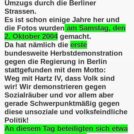
Umzugs durch die Berliner
Strassen.
o-Bewegung steht solidarisch am 17.07.2017 hinter Thoma
Es ist schon einige Jahre her und
Norbert Emmerich, stellvertretender Bürgermeister von Ge
die Fotos wurden
am Samstag, den
2. Oktober 2004
gemacht.
sdemo-Bewegung am 08.06.2026 hat stattgefunden am Platz 
Da hat nämlich die
erste
E.ON-Kathi“ am 11.05.2026 während der Kundgebung in der
bundesweite Herbstdemonstration
gegen die Regierung in Berlin
nstration am 09.03.2026 verurteilt Nahostkrieg und solida
stattgefunden mit dem Motto:
irchen im neuen Jahr 2026 am 05.01.2026 mit dem aktuel
Weg mit Hartz IV, dass Volk sind
wir! Wir demonstrieren gegen
 Teilnehmerin am 10.11.2025 auf der 793. Gelsenkirchener 
Sozialräuber und vor allem aber
re zur Kommunalwahl am 14.09.2025 hier bei uns in Gelsen
gerade Schwerpunktmäßig gegen
diese unsoziale und volksfeindliche
 eine einzigartige Demonstration am 08.09.2025 hier bei un
Politik!
ration Gelsenkirchen am 08.09.2025 um 17.30 Uhr, Treffpunk
An diesem Tag beteiligten sich etwa