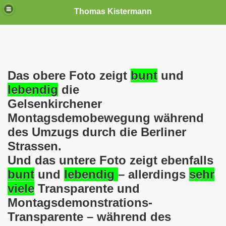
Thomas Kistermann
nn
tenschutzverordnung. Sie ist seit dem 25.05.2018 in Kraft!
Das obere Foto zeigt
bunt
und
lebendig
die
teilungen, Ideen und Anregungen!
Gelsenkirchener
Montagsdemobewegung während
tellung
des Umzugs durch die Berliner
rmann) jeweils am 01.09.1991 (21 Jahre jung ) und am 05.0
Strassen.
Und das untere Foto zeigt ebenfalls
Nicole Todzy hat acht Kinder - sehen darf die junge Mutter k
bunt
und
lebendig
– allerdings
sehr
r in Gelsenkirchen-Buer mit der Sachkundeprüfung nach § 3
viele
Transparente und
Montagsdemonstrations-
-Bewegung steht mit voller Solidarität hinter Thomas Ki
Transparente – während des
ation solidarisch mit Thomas Kistermann