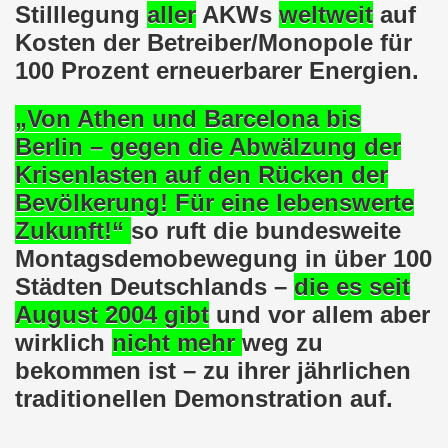
en: Wir protestieren und wir demonstrieren gegen die Anz
Stilllegung
aller
AKWs
weltweit
auf
Kosten der Betreiber/Monopole für
er Saale setzt am 27.01.2024 Verbot der MLPD-Fahne mit p
100 Prozent erneuerbarer Energien.
kirchen zeigt am 05.02.2024 Flagge um 17.30 Uhr auf dem 
„Von Athen und Barcelona bis
uch am 08.01.2024 der Diskriminierung und der Kriminalisi
Berlin – gegen die Abwälzung der
Krisenlasten auf den Rücken der
.2023 gestorben - Nachruf der Koordinierungsgruppe
Bevölkerung! Für eine lebenswerte
-Bewegung: Protest gegen Arbeitsplatzvernichtung und Prot
Zukunft!“
so ruft die bundesweite
Montagsdemobewegung in über 100
olizeieinsatz gegen Kundgebung und gegen Frank Oettler am
Städten Deutschlands –
die es seit
ionen durch die Innenstädte von Stuttgart, von Erfurt 
August 2004 gibt
und vor allem aber
wirklich
nicht mehr
weg zu
-Bewegung am 09.10.2023 um 17.30 Uhr auf dem Heinrich-Kö
bekommen ist – zu ihrer jährlichen
stermann und von Martina Reichmann: Gelungenes Fest am
traditionellen Demonstration auf.
demo-Bewegung - feier am 11.09.2023 um 17.30 Uhr auf dem 