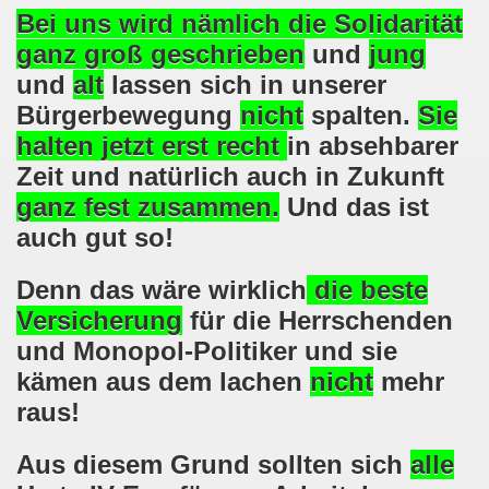
Bei uns wird nämlich die Solidarität
8.2020: 16 Jahre Gelsenkirchener Montagsdemo-Bewegung un
ganz groß
geschrieben
und
jung
gsdemo-Bewegung - Jubiläum am 10.08.2020
und
alt
lassen sich in unserer
Bürgerbewegung
nicht
spalten.
Sie
nd im Kampf um Arbeitsplätze und auch im Kampf gegen J
halten
jetzt erst recht
in absehbarer
o-Bewegung reiht sich ein am 08.06.2020 in weltweite Pr
Zeit und natürlich auch in Zukunft
ganz fest
zusammen.
Und das ist
 und die einzigartige Show-Einlage von dir aus dem Jahr 198
auch gut so!
-Bewegung am 08.06.2020 im Zeichen der Solidarität mit d
Denn das wäre wirklich
die
beste
enkirchen am 25.05.2020: Jetzt erst RECHT die Gelsenk
Versicherung
für die Herrschenden
und Monopol-Politiker und sie
nkirchen am 25.05.2020 - Corona-Gerecht und kämpferisch
kämen aus dem lachen
nicht
mehr
nkirchen - Berichte aus erster Hand am 11.05.2020 span
raus!
r Krisenlasten auf Arbeiter, auf Erwerbslose, auf Familien
Aus diesem Grund sollten sich
alle