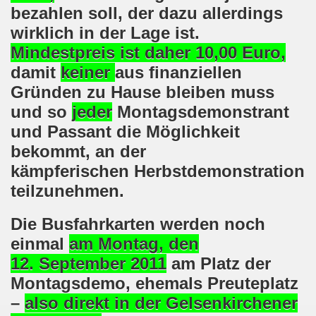
bezahlen soll, der dazu allerdings
o-Bewegung am 17.05.2021 setzt Zeichen der Solidarität m
wirklich in der Lage ist.
Mindestpreis ist daher 10,00 Euro
,
nkirchen am 12.04.2021: Klare Kante gegen Corona-Leugner
damit
keiner
aus finanziellen
os als einer der Schwerpunkt-Themen am 12.04.2021 der 
Gründen zu Hause bleiben muss
und so
jeder
Montagsdemonstrant
enkirchen am 29.03.2021 mit großem Zuspruch - gefragt
und Passant die Möglichkeit
sdemo-Bewegung am 29.03.2021 steht konsequent gegen das
bekommt, an der
kämpferischen Herbstdemonstration
wegung sendet kämpferische Grüße am 08.03.2021 zum Int
teilzunehmen.
o-Bewegung am 08.03.2021 im Zeichen des Internationale
Die Busfahrkarten
werden noch
28. Gelsenkirchener Montagsdemo-Bewegung am 08. März 20
einmal
am Montag, den
12. September 2011
am Platz der
21 bei Eiseskälte gegen die katastrophale Flüchtlings- un
Montagsdemo, ehemals Preuteplatz
nkirchener Montagsdemo-Bewegung am 15. Februar 2021 - we
–
also direkt in der Gelsenkirchener