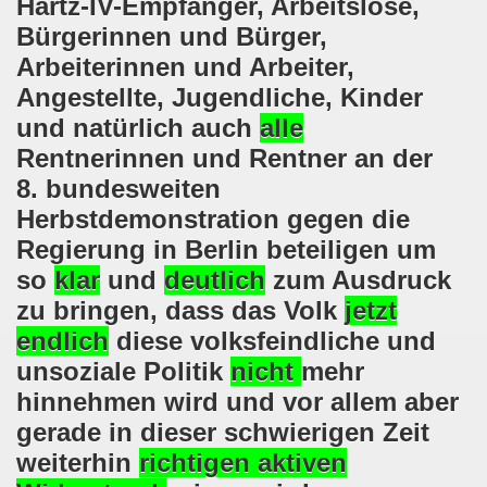
Hartz-IV-Empfänger, Arbeitslose,
lsenkirchen wieder am 11.05.2020 auf der Straße - Corona
Bürgerinnen und Bürger,
egung bleibt aktiv auch in Corona-Zeiten!
Arbeiterinnen und Arbeiter,
Angestellte, Jugendliche, Kinder
nkirchen als Tag des Widerstands am 09.03.2020: Abschalt
und natürlich auch
alle
ung am 19.03.2020 zur Corona-Pandemie
Rentnerinnen und Rentner an der
8. bundesweiten
nkirchen mahnt am 09.03.2020 an Folgen von Fukushima -
Herbstdemonstration gegen die
hen Kampf (offener Brief von Frank Oettler aus Halle an der
Regierung in Berlin beteiligen um
so
klar
und
deutlich
zum Ausdruck
-Bewegung demonstriert und protestiert am 17.02.2020: St
zu bringen, dass das Volk
jetzt
-Bewegung ruft auf am 17.02.2020 zur Demonstration und z
endlich
diese volksfeindliche und
unsoziale Politik
nicht
mehr
wegung wird zum Tag X aufrufen
hinnehmen wird und vor allem aber
3. Montagsdemo-Bewegung in Gelsenkirchen ins Jahr 2020 - g
gerade in dieser schwierigen Zeit
weiterhin
richtigen aktiven
o-Bewegung am 14.10.2019 mit klarer Haltung gegen den Kr