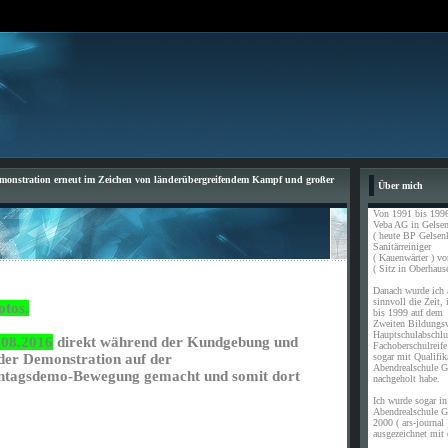
monstration erneut im Zeichen von länderübergreifendem Kampf und großer
Über mich
Von 1991 bis 1996
Veba AG in Gelsen
( heute BP Gelsen
Sanitärreiniger
( Kauenwärter ) vo
( Sitz in Oberhause
Danach wurde ich a
sinnvoll die Zeit,
otos.
bis 1999 auf dem
Zweiten Bildungs
Hauptschulabschl
.08.2016
direkt während der Kundgebung und
Fachoberschulreife
sogar mit Qualifik
 der Demonstration auf der
Abendrealschule G
ontagsdemo-Bewegung gemacht und somit dort
nachgeholt habe.
Ich wurde sogar in 
Abendrealschule G
2000 ( ars-journal 
ausgezeichnet mit 