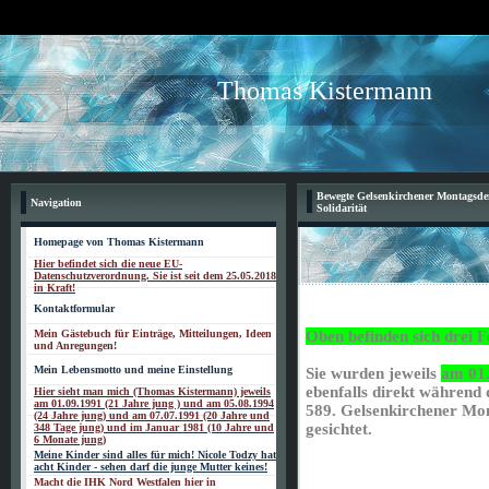
Thomas Kistermann
Bewegte Gelsenkirchener Montagsde
Navigation
Solidarität
Homepage von Thomas Kistermann
Hier befindet sich die neue EU-
Datenschutzverordnung. Sie ist seit dem 25.05.2018
in Kraft!
Kontaktformular
Mein Gästebuch für Einträge, Mitteilungen, Ideen
Oben befinden sich drei F
und Anregungen!
Mein Lebensmotto und meine Einstellung
Sie wurden jeweils
am 01
ebenfalls direkt während
Hier sieht man mich (Thomas Kistermann) jeweils
am 01.09.1991 (21 Jahre jung ) und am 05.08.1994
589. Gelsenkirchener M
(24 Jahre jung) und am 07.07.1991 (20 Jahre und
gesichtet.
348 Tage jung) und im Januar 1981 (10 Jahre und
6 Monate jung)
Meine Kinder sind alles für mich! Nicole Todzy hat
acht Kinder - sehen darf die junge Mutter keines!
Macht die IHK Nord Westfalen hier in