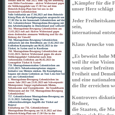
Heraus zum 08. Mai 2023, dem Tag der Befreiung
„Kämpfer für die Fr
vom Hitler-Faschismus - aktiver Widerstand gegen
die Weltkriegsgefahr um 17.30 Unr auf dem
unser Herz schlägt
Heinrich-König-Platz hier bei uns in der
Innenstadt Gelsenkirchen
Volle Solidarität am 17.04.2023 auf dem Heinrich-
König-Platz als Kundgebungsplatz ausgesucht um
Jeder Freiheitskam
17.30 Uhr in der Innenstadt Gelsenkirchen auf der
762. Gelsenkirchener Montagsdemo-Bewegung mit
sein,
den Arbeiterkämpfen in Deutschland und weltweit!
761. Montagsdemo-Bewegung Gelsenkirchen am
international entst
13.03.2023 ruft auf: Aktiver Widerstand gegen
einen drohenden atomaren Weltkrieg und für die
Rettung der Umwelt!
760. Montagsdemo-Bewegung Gelsenkirchen
Klaus Arnecke vo
solidarisch mit den Betroffenen am 13.02.2023 der
Erdbeben-Katastrophe am 06.02.2023 in der
Türkei, in Syrien und in Kurdistan
760. Montagsdemo-Bewegung Gelsenkirchen am
13.02.2023: Aktiver Widerstand gegen die akute
„Es beweist hohe M
Weltkriegsgefahr! Solidarität nach dem
verheerenden Erdbeben am 06.02.2023 im
weil ihr eine Vision
Grenzgebiet Türkei & Syrien!
759. Montagsdemonstration Gelsenkirchen am
von einer befreiten
23.01.2023: Nebenkostenexplosion stoppen -
Initiative von Mietern stärken. Die Kundgebung
Freiheit und Demok
begann mit einem Gedenken an Toni Lenz hier bei
uns aus Gelsenkirchen!
und eine nationalen
1. Montagsdemo-Bewegung Gelsenkirchen im
neuen Jahr 2023 am 23.01.2023 mit Schwerpunkt
die Ihr erreichen wo
Mieterprotest: Stoppt explodierende Mieten,
Nebenkosten und Energiekosten - für bezahlbaren
Wohnraum auf der 759. Montagsdemo-Bewegung
Gelsenkirchen!
Kontrovers diskut
757. Gelsenkirchener Montagsdemo-Bewegung am
21.11.2022: Sofortiger Stopp des
Redner,
völkerrechtswidrigen Angriffs der Türkei auf
Rojava!
die Staaten, die Ma
Einladung zur 756. Gelsenkirchener
Montagsdemo-Bewegung am 14.11.2022 auf dem
Heinrich-König-Platz um 17.30 Uhr in der
sollten sich für de