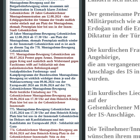
Montagsdemo-Bewegung und der
Bergarbeiterbewegung setzen zusammen mit
Demonstration in Eisenach klares Zeichen!
Der gemeinsame Pro
Gelsenkirchen: 20 Jahre Gelsenkirchener
Montagsdemonstration am 12.08.2024 - eine
Militärputsch wie 
Erfolgsgeschichte der Stimme der Straße endlich
wieder einfach mal am Platz der Montagsdemo,
Erdoğan und die En
ehemals Preuteplatz hier bei uns in der Innen-
Stadt Gelsenkirchen
Diktatur in der Tür
20 Jahre Montagsdemo-Bewegung Gelsenkirchen
am 12.08.2024 ab 17.30 Uhr - am Platz der
Montagsdemo, ehemals Preuteplatz endlich wieder
in der Innenstadt Gelsenkirchen und es ist auch
an diesem Tag die 778. Montagsdemo-Bewegung
Die kurdischen Fra
Gelsenkirchen
777. Montagsdemo-Bewegung Gelsenkirchen am
Angehörige,
08.07.2024 Protest gegen Armut, Demonstration
gegen Krieg und natürlich auch Widerstand gegen
die am vergangenen
Faschismus trifft auf Solidarität mit dem
palästinensischen Befreiungskampf!
Anschlags des IS i
Sozialpolitisches Forderungs- und
Kampfprogramm der Bundesweiten Montagsdemo-
wurden.
Bewegung ist wirklich wichtiger denn je und die
Wahlauswertung vom 09.06.2024 von der
Europawahl 2024 am 10.06.2024 auf der 776.
Gelsenkirchener Montagsdemo-Bewegung
Ein kurdisches Lie
Recht herzliche Einladung zur 776.
Gelsenkirchener Montagsdemo-Bewegung am
auf der
10.06.2024 um 17.30 Uhr auf dem Heinrich-König-
Platz hier bei uns in der Gelsenkirchener
Gelsenkirchener M
Innenstadt
775. Montagsdemo-Bewegung Gelsenkirchen am
der IS-Anschläge.
13.05.2024 um 17.30 Uhr auf dem Heinrich-König-
Platz hier bei uns in der Innenstadt Gelsenkirchen
im Diskurs mit Kandidatinnen und mit
Kandidaten zur Europawahl 2024 - Solidarität mit
Gaza
Die Teilnehmer/In
774. Gelsenkirchener Montagsdemo-Bewegung am
08.04.2024 auf dem Heinrich-König-Platz in der
wünschen ihrem mut
Gelsenkirchener Innenstadt: Nein zu den