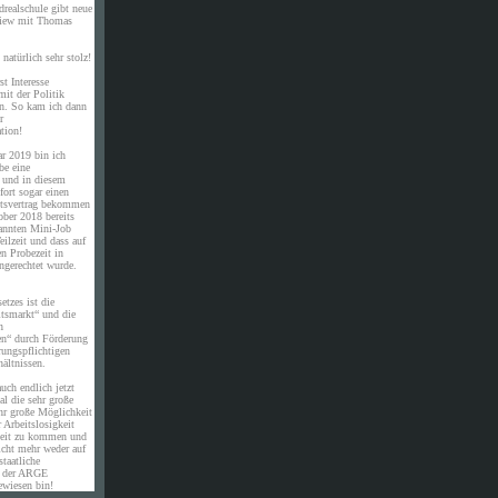
drealschule gibt neue
rview mit Thomas
natürlich sehr stolz!
st Interesse
it der Politik
en. So kam ich dann
r
tion!
ar 2019 bin ich
be eine
e und in diesem
ort sogar einen
eitsvertrag bekommen
ober 2018 bereits
annten Mini-Job
eilzeit und dass auf
en Probezeit in
ngerechtet wurde.
etzes ist die
itsmarkt“ und die
n
en“ durch Förderung
rungspflichtigen
ältnissen.
uch endlich jetzt
al die sehr große
hr große Möglichkeit
 Arbeitslosigkeit
eit zu kommen und
icht mehr weder auf
staatliche
n der ARGE
ewiesen bin!