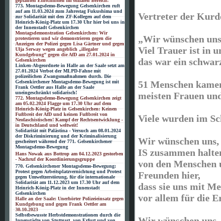
geplanten Einschnitten im sozialen Bereich!
773. Montagsdemo-Bewegung Gelsenkirchen ruft
auf am 11.03.2024 zum Jahrestag Fukushima und
Vertreter der Kurd
zur Solidarität mit den ZF-Kollegen auf dem
Heinrich-König-Platz um 17.30 Uhr hier bei uns in
der Innenstadt Gelsenkirchen
Montagsdemonstration Gelsenkirchen: Wir
„Wir wünschen uns
protestieren und wir demonstrieren gegen die
Anzeigen der Polizei gegen Lisa Gärtner und gegen
Viel Trauer ist in 
Ulja Serway wegen angeblich „illegaler
Kundgebung“ gegen die AfD am 27.01.2024 in
das war ein schwar
Gelsenkirchen
Linken-Abgeordnete in Halle an der Saale setzt am
27.01.2024 Verbot der MLPD-Fahne mit
polizeilichen Zwangsmaßnahmen durch. Die
51 Menschen kamen
Gelsenkirchener Montagsdemo-Bewegung ist mit
Frank Oettler aus Halle an der Saale
uneingeschränkt solidarisch!
meisten Frauen und
772. Montagsdemo-Bewegung Gelsenkirchen zeigt
am 05.02.2024 Flagge um 17.30 Uhr auf dem
Heinrich-König-Platz in Gelsenkirchen: Keinen
Fußbreit der AfD und keinen Fußbreit von
Viele wurden im Sc
Neofaschistischen! Kampf der Rechtsentwicklung -
in Deutschland und weltweit!
Solidarität mit Palästina - Versuch am 08.01.2024
der Diskriminierung und der Kriminalisierung
Wir wünschen uns, 
gescheitert während der 771. Gelsenkirchener
Montagsdemo-Bewegung
IS zusammen halte
Hans Nowak aus Bottrop am 04.12.2023 gestorben
- Nachruf der Koordinierungsgruppe
von den Menschen u
770. Gelsenkirchener Montagsdemo-Bewegung:
Protest gegen Arbeitsplatzvernichtung und Protest
Freunden hier,
gegen Umweltzerstörung, für die internationale
Solidarität am 11.12.2023 um 17.30 Uhr auf dem
dass sie uns mit M
Heinrich-König-Platz in der Innenstadt
Gelsenkirchen
vor allem für die E
Halle an der Saale: Unerhörter Polizeieinsatz gegen
Kundgebung und gegen Frank Oettler am
30.10.2023
Selbstbewusste Herbstdemonstrationen durch die
Wir wünschen uns,
Innenstädte von Stuttgart, von Erfurt und von