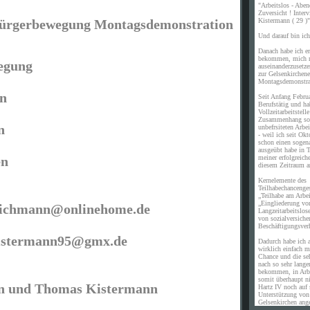
"Arbeitslos - Aben
Zuversicht ! Inte
Kistermann ( 29 )"
Bürgerbewegung Montagsdemonstration
Und darauf bin ich 
Danach habe ich er
bekommen, mich m
wegung
auseinanderzusetz
zur Gelsenkirchene
Montagsdemonstra
n
Seit Anfang Febru
Berufstätig und ha
Vollzeitarbeitstell
Zusammenhang sof
n
unbefrsiteten Arb
- weil ich seit Okt
schon einen sogen
ausgeübt habe in T
en
meiner erfolgreich
diesem Zeitraum a
Kernelemente des
Teilhabechancenges
„Teilhabe am Arbe
„Eingliederung vo
eichmann@onlinehome.de
Langzeitarbeitslos
von sozialversiche
Beschäftigungsverh
istermann95@gmx.de
Dadurch habe ich a
wirklich einfach m
Chance und die se
nach so sehr langer
bekommen, in Arb
somit überhaupt n
n und Thomas Kistermann
Hartz IV noch auf 
Unterstützung vo
Gelsenkirchen ang