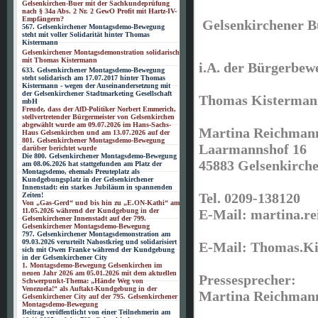
Gelsenkirchen-Buer mit der Sachkundeprüfung
nach § 34a Abs. 2 Nr. 2 GewO Profit mit Hartz-IV-
Empfängern?
Gelsenkirchener 
567. Gelsenkirchener Montagsdemo-Bewegung
steht mit voller Solidarität hinter Thomas
Kistermann
Gelsenkirchener Montagsdemonstration solidarisch
mit Thomas Kistermann
i.A. der Bürgerbe
633. Gelsenkirchener Montagsdemo-Bewegung
steht solidarisch am 17.07.2017 hinter Thomas
Kistermann - wegen der Auseinandersetzung mit
der Gelsenkirchener Stadtmarketing Gesellschaft
Thomas Kisterman
mbH
Freude, dass der AfD-Politiker Norbert Emmerich,
stellvertretender Bürgermeister von Gelsenkirchen
abgewählt wurde am 09.07.2026 im Hans-Sachs-
Martina Reichman
Haus Gelsenkirchen und am 13.07.2026 auf der
801. Gelsenkirchener Montagsdemo-Bewegung
Laarmannshof 16
darüber berichtet wurde
Die 800. Gelsenkirchener Montagsdemo-Bewegung
45883 Gelsenkirch
am 08.06.2026 hat stattgefunden am Platz der
Montagsdemo, ehemals Preuteplatz als
Kundgebungsplatz in der Gelsenkirchener
Innenstadt: ein starkes Jubiläum in spannenden
Tel. 0209-138120
Zeiten!
Von „Gas-Gerd“ und bis hin zu „E.ON-Kathi“ am
E-Mail: martina.r
11.05.2026 während der Kundgebung in der
Gelsenkirchener Innenstadt auf der 799.
Gelsenkirchener Montagsdemo-Bewegung
797. Gelsenkirchener Montagsdemonstration am
09.03.2026 verurteilt Nahostkrieg und solidarisiert
E-Mail: Thomas.K
sich mit Owen Franke während der Kundgebung
in der Gelsenkirchener City
1. Montagsdemo-Bewegung Gelsenkirchen im
neuen Jahr 2026 am 05.01.2026 mit dem aktuellen
Pressesprecher:
Schwerpunkt-Thema: „Hände Weg von
Venezuela!“ als Auftakt-Kundgebung in der
Martina Reichman
Gelsenkirchener City auf der 795. Gelsenkirchener
Montagsdemo-Bewegung
Beitrag veröffentlicht von einer Teilnehmerin am