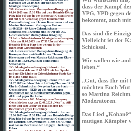
Hamburg am 28.10.2023 der bundesweiten
dass der Kampf de
Montagsdemobewegung
768. Gelsenkirchener Montagsdemo-Bewegung am
YPG, YPD gegen den
09.10.2023 um 17.30 Uhr auf dem Heinrich-König-
Platz hier bei uns in der Innenstadt Gelsenkirchen
bekommt, auch mit
ruf auf zum Aktionstag gegen Kinderarmut
Pressemitteilung von Thomas Kistermann und von
Martina Reichmann: Gelungenes Fest am
11.09.2023 - 19 Jahre Gelsenkirchener
Das sind die Einzig
Montagsdemo-Bewegung und es war die 767.
Gelsenkirchener Montagsdemo-Bewegung
19 Jahre Gelsenkirchener Montagsdemo-Bewegung
Vielleicht ist der
- feier am 11.09.2023 um 17.30 Uhr auf dem
Heinrich-König-Platz hier bei uns in der
Schicksal.
Innenstadt Gelsenkirchen
766. Gelsenkirchener Montagsdemo-Bewegung als
Korrespondenz veröffentlicht von Thomas
Kistermann und von Martina Reichmann: Klare
Wir wollen wie an
Kante am 14.08.2023 zum Brennpunkt
Sozialpolitik
leben.“
765. Montagsdemo-Bewegung Gelsenkirchen
solidarisiert sich am 10.07.2023 mit Jan Specht
und mit Die Linke im Gelsenkirchener Stadt-Rat
im Hans-Sachs-Haus!
„Gut, dass Ihr mit 
765. Montagsdemo-Bewegung Gelsenkirchen am
10.07.2023 auf dem Heinrich-König-Platz um 17.30
möchten Euch Mut 
Uhr in Gelsenkirchen: No go im Rat der Stadt
Gelsenkirchen - NEIN zu den unhaltbaren
so Martina Reichm
Beschlüssen mit Antisemitismusvorwürfen gegen
AUF und gegen Die Linke!
Moderatoren.
Gelsenkirchen - 764. Montagsdemo-Bewegung
Gelsenkirchen sagt am 12.06.2023 „Nein“ zu AfD-
Hetze und sagt „Nein“ zu reaktionären EU-
Beschlüssen gegen Flüchtlinge
764. Montagsdemo-Bewegung Gelsenkirchen am
Das Lied „Kobanê“ 
12.06.2023 um 17.30 Uhr auf dem Heinrich-König-
Platz hier bei uns in der Innenstadt Gelsenkirchen
mutigen Kämpfer v
mit aktuellen Schwerpunkten: Hetze der AfD und
reaktionäre Beschlüsse der EU gegen Flüchlinge im
Fokus