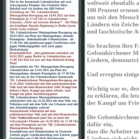
weltweit ebenfalls
Uhr in der Innenstadt Gelsenkirchen mit zwei
Schwerpunkt-Themen: Das Friedrich Merz-
100 Prozent erneue
Debakel und wir fordern ein AfD-Verbot!
Einladung zur 785. Gelsenkirchener
um mit den Mensch
Montagsdemo-Bewegung am 14.04.2025 auf dem
Preuteplatz ab 17.30 Uhr in Gelsenkirchen-
Zentrum: „Nicht auf unseren Rücken!“ - Die Pläne
Ländern ein Zeiche
der künftigen Bundes-Regierung in Berlin lassen
nichts Gutes erahnen
und faschistische A
784. Gelsenkirchener Montagsdemo-Bewegung am
10.03.2025 am Platz der Montagsdemo, ehemals
Preuteplatz - Bahnhofstraße Gelsenkirchen - ab
17.30 Uhr alle gemeinsam gegen Faschismus und
Sie brachten ihre F
gegen Weltkriegsgefahr und auch gegen
Hochrüstung!
Gelsenkirchener M
Brandgefährlich - jetzt gemeinsam aufstehen am
03.02.2025 gegen Rechts in Gelsenkirchen um
Liedern, demonstri
17.00 Uhr hier bei uns auf dem Heinrich-König-
Platz!
Jahresauftakt der 783. Montagsdemo-Bewegung
Gelsenkirchen am 13.01.2025 am Platz der
Und erregten einig
Montagsdemo, ehemals Preuteplatz ab 17.30 Uhr
hier bei uns in der Gelsenkirchener Innenstadt
781. Gelsenkirchener Montagsdemo-Bewegung am
11.11.2024: Solidarität mit dem palästinensischen
Wichtig war es, de
Volk und mit dem libanesischen Volk! Kampf um
höhere Löhne, Kampf um jeden Arbeits- und
zu erklären, die le
Kampf um jeden Ausbildungsplatz!
780. Gelsenkirchener Montagsdemonstration
solidarisiert sich am 14.10.2024 mit dem Volk von
der Kampf um Fried
Palästina und mit dem Volk von Libanon und mit
den Arbeiterkämpfen weltweit
Internationale Solidarität mit dem
palästinensischen Volk und mit dem libanesischen
Die Gelsenkirchen
Volk! Waffenstillstand jetzt! Das ist einer der
Schwerpunkt-Themen am 14.10.2024 ab 17.30 Uhr
dafür ein,
auf dem Preuteplatz auf der 780. Gelsenkirchener
Montagsdemo-Bewegung
dass die Arbeiter 
Kundgebung und Demonstration in Eisenach:
Zeichen gegen Sozialkahlschlag und Zeichen gegen
Ländern sich nicht 
Faschismus am 17.08.2024: Bundesweite