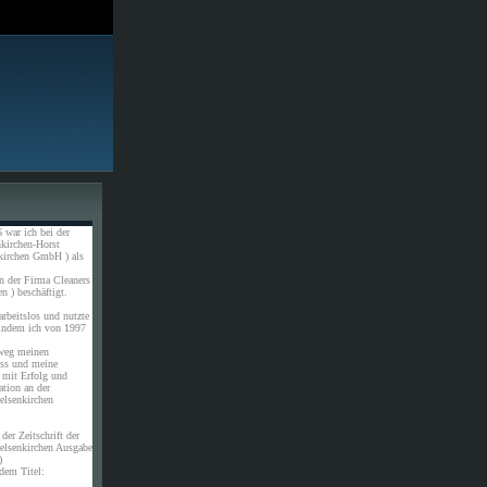
 war ich bei der
kirchen-Horst
kirchen GmbH ) als
n der Firma Cleaners
n ) beschäftigt.
rbeitslos und nutzte
 indem ich von 1997
weg meinen
uss und meine
 mit Erfolg und
ation an der
elsenkirchen
der Zeitschrift der
elsenkirchen Ausgabe
)
dem Titel: