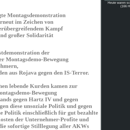
Heute waren s
(166 Hi
te Montagsdemonstration
rneut im Zeichen von
erübergreifendem Kampf
nd großer Solidarität
tdemonstration der
ner Montagsdemo-Bewegung
ehmern,
den aus Rojava gegen den IS-Terror.
chen lebende Kurden kamen zur
Montagsdemo-Bewegung
tands gegen Hartz IV und gegen
en diese unsoziale Politik und gegen
e Politik einschließlich für gut bezahlte
Kosten der Unternehmer-Profite und
die sofortige Stilllegung aller AKWs