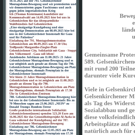
10.11.2025 auf der 793. Gelsenkirchener
Montagsdemo-Bewegung und wir protestierten und
wir demonstrierten gegen Faschismus und auch
gegen jeden imperialistischen Krieg
Ich (Thomas Kistermann) kandidiere zur
Beweg
Kommunalwahl am 14.09.2025 hier bei uns in
Gelsenkirchen für das überparteiliche
e
Wahlbündnis Auf Gelsenkirchen
„Eine einzigartige Kundgebung und eine
länd
einzigartige Demonstration am 08.09.2025 hier bei
uns in der Gelsenkirchener Innenstadt für Gaza
u
und für Palästina“
Einladung der 791. Montagsdemonstration
Gelsenkirchen am 08.09.2025 um 17.30 Uhr,
Treffpunkt Margarethe-Zingler-Platz
Gelsenkirchener City, Solidarität mit Gaza - Stoppt
Gemeinsame Protes
den Völkermord - Gaza soll leben!
Anziehendes Jubiläum am 11.08.2025: 21 Jahre
589. Gelsenkirche
Gelsenkirchener Montagsdemo-Bewegung und es
war zeitgleich auch gerade an diesem Tag die 790.
mit rund 200 Teiln
Gelsenkirchener Montagsdemo-Bewegung am Platz
der Montagsdemo, ehemals Preuteplatz in der
darunter viele Kur
Gelsenkirchener Innenstadt
Wir feiern 21 Jahre Montagsdemonstration in
Gelsenkirchen und es ist zeitgleich am 11.08.2025
gerade an diesem Tag die 790.
Montagsdemonstration in Gelsenkirchen am Platz
Viele in Gelsenkir
der Montagsdemo, ehemals Preuteplatz ab 17.30
Uhr in Gelsenkirchen-Zentrum
Gelsenkirchener 
788. Gelsenkirchener Montagsdemo-Bewegung hier
bei uns in der Gelsenkirchener Innenstadt: Bis zu
als Tag des Widers
70 Menschen sagen am 23.06.2025 „NEIN“ zu
Donald Trumps Bomben-Terror
Sozialabbau und geg
Große praktische internationale Solidarität:
Gelsenkirchener(innen) spenden 523,20 Euro am
diese volksfeindlich
16.06.2025 für das Gesundheitsprojekt Al-Awda in
Gaza während der Kundgebung auf der 787.
Arbeitsplätze auf 
Gelsenkirchener Montagsdemo-Bewegung
Einladung zur 786. Gelsenkirchener
natürlich auch für 
Montagsdemo-Bewegung am 12.05.2025 am Platz
der Montagsdemo, ehemals Preuteplatz um 17.30