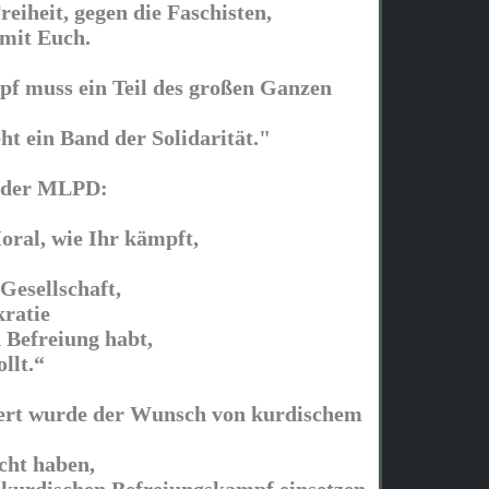
eiheit, gegen die Faschisten,
 mit Euch.
pf muss ein Teil des großen Ganzen
eht ein Band der Solidarität."
n der MLPD:
oral, wie Ihr kämpft,
 Gesellschaft,
ratie
 Befreiung habt,
llt.“
iert wurde der Wunsch von kurdischem
cht haben,
n kurdischen Befreiungskampf einsetzen.