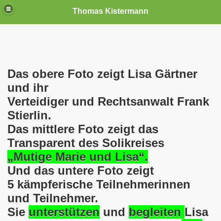
Thomas Kistermann
nn
tenschutzverordnung. Sie ist seit dem 25.05.2018 in Kraft!
Das obere Foto zeigt Lisa Gärtner
und ihr
teilungen, Ideen und Anregungen!
Verteidiger und Rechtsanwalt Frank
Stierlin.
tellung
Das mittlere Foto zeigt das
rmann) jeweils am 01.09.1991 (21 Jahre jung ) und am 05.0
Transparent des Solikreises
„Mutige Marie und Lisa“.
Nicole Todzy hat acht Kinder - sehen darf die junge Mutter k
Und das untere Foto zeigt
r in Gelsenkirchen-Buer mit der Sachkundeprüfung nach § 3
5 kämpferische Teilnehmerinnen
und Teilnehmer.
-Bewegung steht mit voller Solidarität hinter Thomas Ki
Sie
unterstützen
und
begleiten
Lisa
ation solidarisch mit Thomas Kistermann