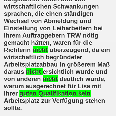
wirtschaftlichen Schwankungen
demonstration ist bereit seit dem 22.08.2022 zu kämpfen un
sprachen, die einen ständigen
demonstration ruft auf am 22.08.2022 zum Protest und zum
Wechsel von Abmeldung und
Einstellung von Leiharbeitern bei
 Gelsenkirchener Montagsdemo-Bewegung: Stärken wir den a
ihrem Auftraggebern TRW nötig
wegung feierte am 11.07.2022 das 750. Jubiläum der 750
gemacht hätten, waren für die
Richterin
nicht
überzeugend, da ein
r 751. Gelsenkirchener Montagsdemo-Bewegung auf dem Hei
wirtschaftlich begründeter
2022 gegen Inflation, gegen Armut und gegen die Weltkrie
Arbeitsplatzabbau in größerem Maß
daraus
nicht
ersichtlich wurde und
onstration mit bis zu etwa ca. 1.500 Teilnehmerinnen und T
von anderen
nicht
deutlich wurde,
er Montagsdemo-Bewegung am 23.05.2022 - stärken wir den a
warum ausgerechnet für Lisa mit
ihrer
guten Qualifikation
kein
eiligte mich aktiv am 01.05.2022 im Zeichen des Kampfes g
Arbeitsplatz zur Verfügung stehen
ler Rechte gleichermaßen bekämpfen am 28.03.2022 auf de
sollte.
 Gelsenkirchener Montagsdemo-Bewegung - stärken wir den 