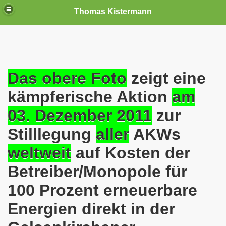
Thomas Kistermann
nn
tenschutzverordnung. Sie ist seit dem 25.05.2018 in Kraft!
Das obere Foto
zeigt eine
kämpferische Aktion
am
teilungen, Ideen und Anregungen!
03. Dezember 2011
zur
tellung
Stilllegung
aller
AKWs
rmann) jeweils am 01.09.1991 (21 Jahre jung ) und am 05.0
weltweit
auf Kosten der
Nicole Todzy hat acht Kinder - sehen darf die junge Mutter k
Betreiber/Monopole für
r in Gelsenkirchen-Buer mit der Sachkundeprüfung nach § 3
100 Prozent erneuerbare
-Bewegung steht mit voller Solidarität hinter Thomas Ki
Energien direkt in der
ation solidarisch mit Thomas Kistermann