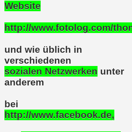
Website
nkirchen am 14.03.2022: Wir müssen alles tun, um einen W
er Montagsdemo-Bewegung am 14.03.2022 - stärken wir den
http://www.fotolog.com/th
kirchen am 28.02.2022 - breiter Protest und breiter Wide
und wie üblich in
irchen ruft auf am 28.02.2022 zum Tag des Widerstands: Ge
verschiedenen
o-Bewegung am 14. Februar 2022 in der Innenstadt Gelsen
sozialen Netzwerken
unter
von der 740. Gelsenkirchener Montagsdemo-Bewegung zum Ja
anderem
enkirchen macht im neuen Jahr 2022 am 10.01.2022 eige
nkirchen am 13.12.2021 nimmt Ampel-Koalition unter die
bei
dgebung am 06.12.2021 in Halle an der Saale Contra Beweg
http://www.facebook.de,
mo-Bewegung am 08.11.2021 im Zeichen des Kampfs zur Re