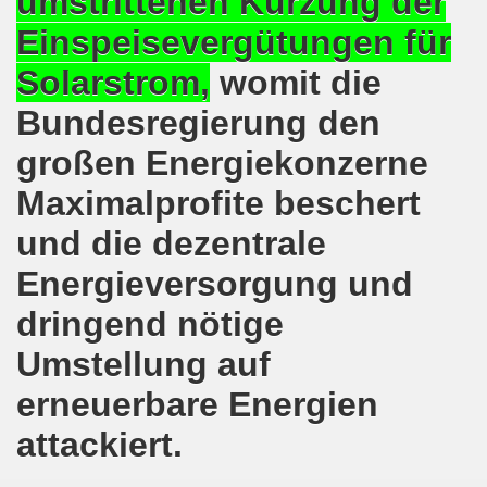
umstrittenen Kürzung der
kirchen protestiert und demonstriert am 14.10.2019: Rece
Einspeisevergütungen für
tranten auf der 16. bundesweiten Herbstdemo-Bewegung i
Solarstrom,
womit die
Bundesregierung den
ndesweiten Herbstdemonstration am 03. Oktober 2019 in Erf
großen Energiekonzerne
monstration am 03. Oktober 2019 in Erfurt
Maximalprofite beschert
Bewegung am 09.09.2019 erklärt Dietrich Keil aus Essen ihr
und die dezentrale
-Bewegung am 09.09.2019 in Gelsenkirchen
Energieversorgung und
ung findet am 03.10.2019 in Erfurt statt!
dringend nötige
elsenkirchen am 12.08.2019 - ein begeisterndes Fest de
Umstellung auf
er Montagsdemo-Bewegung steigt am 12.08.2019!
erneuerbare Energien
attackiert.
.06.2019 in Gelsenkirchen: Die Entlassungen im Bergbau
enkirchen diskutierte am 13.05.2019 mit Europawahl-Kan