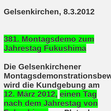
8.2020: 16 Jahre Gelsenkirchener Montagsdemo-Bewegung un
Gelsenkirchen, 8.3.2012
gsdemo-Bewegung - Jubiläum am 10.08.2020
nd im Kampf um Arbeitsplätze und auch im Kampf gegen J
381. Montagsdemo zum
o-Bewegung reiht sich ein am 08.06.2020 in weltweite Pr
Jahrestag Fukushima
 und die einzigartige Show-Einlage von dir aus dem Jahr 198
-Bewegung am 08.06.2020 im Zeichen der Solidarität mit d
Die Gelsenkirchener
enkirchen am 25.05.2020: Jetzt erst RECHT die Gelsenk
Montagsdemonstrationsbe
nkirchen am 25.05.2020 - Corona-Gerecht und kämpferisch
wird die Kundgebung am
nkirchen - Berichte aus erster Hand am 11.05.2020 span
12. März 2012,
einen Tag
nach dem Jahrestag von
r Krisenlasten auf Arbeiter, auf Erwerbslose, auf Familien