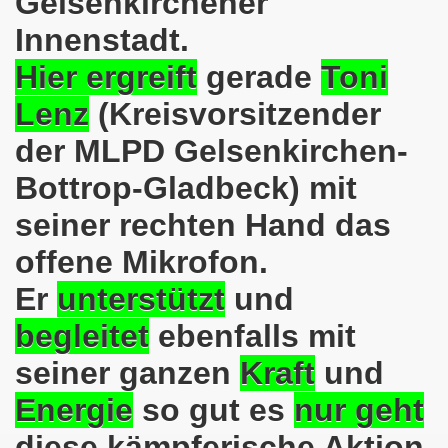
Gelsenkirchener
Innenstadt.
o-Bewegung steht solidarisch am 17.07.2017 hinter Thoma
Hier ergreift
gerade
Toni
Norbert Emmerich, stellvertretender Bürgermeister von Ge
Lenz
(Kreisvorsitzender
sdemo-Bewegung am 08.06.2026 hat stattgefunden am Platz 
der MLPD Gelsenkirchen-
E.ON-Kathi“ am 11.05.2026 während der Kundgebung in der
Bottrop-Gladbeck) mit
nstration am 09.03.2026 verurteilt Nahostkrieg und solida
seiner rechten Hand das
irchen im neuen Jahr 2026 am 05.01.2026 mit dem aktuel
offene Mikrofon.
Er
unterstützt
und
 Teilnehmerin am 10.11.2025 auf der 793. Gelsenkirchener 
begleitet
ebenfalls mit
re zur Kommunalwahl am 14.09.2025 hier bei uns in Gelsen
seiner ganzen
Kraft
und
 eine einzigartige Demonstration am 08.09.2025 hier bei un
Energie
so gut es
nur geht
ration Gelsenkirchen am 08.09.2025 um 17.30 Uhr, Treffpunk
diese kämpferische Aktion.