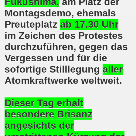
Fukushima,
am Platz der
lsenkirchen wieder am 11.05.2020 auf der Straße - Corona
Montagsdemo, ehemals
egung bleibt aktiv auch in Corona-Zeiten!
Preuteplatz
ab 17.30 Uhr
nkirchen als Tag des Widerstands am 09.03.2020: Abschalt
im Zeichen des Protestes
ung am 19.03.2020 zur Corona-Pandemie
durchzuführen, gegen das
nkirchen mahnt am 09.03.2020 an Folgen von Fukushima -
Vergessen und für die
hen Kampf (offener Brief von Frank Oettler aus Halle an der
sofortige Stilllegung
aller
Atomkraftwerke weltweit.
-Bewegung demonstriert und protestiert am 17.02.2020: St
-Bewegung ruft auf am 17.02.2020 zur Demonstration und z
Dieser Tag erhält
wegung wird zum Tag X aufrufen
besondere Brisanz
3. Montagsdemo-Bewegung in Gelsenkirchen ins Jahr 2020 - g
angesichts der
o-Bewegung am 14.10.2019 mit klarer Haltung gegen den Kr