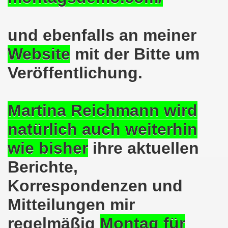
o-Bewegung als Korrespondenz veröffentlicht von Thomas 
und ebenfalls an meiner
kirchen solidarisiert sich am 10.07.2023 mit Jan Specht 
Website
mit der Bitte um
nkirchen am 10.07.2023 auf dem Heinrich-König-Platz um 1
Veröffentlichung.
o-Bewegung Gelsenkirchen sagt am 12.06.2023 „Nein“ zu A
kirchen am 12.06.2023 um 17.30 Uhr auf dem Heinrich-Köni
Martina Reichmann wird
 der Befreiung vom Hitler-Faschismus - aktiver Widerstand 
natürlich auch weiterhin
wie bisher
ihre aktuellen
auf dem Heinrich-König-Platz als Kundgebungsplatz ausges
Berichte,
nkirchen am 13.03.2023 ruft auf: Aktiver Widerstand gege
Korrespondenzen und
kirchen solidarisch mit den Betroffenen am 13.02.2023 de
Mitteilungen mir
nkirchen am 13.02.2023: Aktiver Widerstand gegen die aku
regelmäßig
Montag für