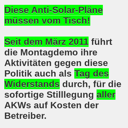
Diese Anti-Solar-Pläne
on der Bergleute und ihrer Familien am 17.06.2019 und Ber
müssen vom Tisch!
nkirchen diskutiert am 13.05.2019 mit Europawahl-Kandi
nkirchen nimmt am 08.04.2019 Mietfragen, Hartz IV und Um
Seit dem März 2011
führt
o-Bewegung am 11.03.2019 mahnt an Folgen von Fukushima
die Montagdemo ihre
nkirchen am 11.03.2019 solidarisch mit Kollegen in Hag
Aktivitäten gegen diese
Politik auch als
Tag des
nkirchen am 11.03.2019 im Zeichen des Umweltkampfes un
Widerstands
durch, für die
nkirchen am 11.02.2019 protestiert und demonstriert gege
sofortige Stilllegung
aller
kirchen am 11.02.2019 - antifaschistische Demonstration
AKWs auf Kosten der
der 701. Montagsdemonstration Gelsenkirchen
Betreiber.
ngend stärken - jetzt erst recht!