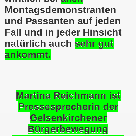
Montagsdemonstranten
em palästinensischen Volk und mit dem libanesischen Volk! 
und Passanten auf jeden
n Eisenach: Zeichen gegen Sozialkahlschlag und Zeichen
Fall und in jeder Hinsicht
rchener Montagsdemonstration am 12.08.2024 - eine Erfolgs
natürlich auch
sehr gut
elsenkirchen am 12.08.2024 ab 17.30 Uhr - am Platz der 
ankommt.
nkirchen am 08.07.2024 Protest gegen Armut, Demonstratio
nd Kampfprogramm der Bundesweiten Montagsdemo-Bewegung
6. Gelsenkirchener Montagsdemo-Bewegung am 10.06.2024 um
Martina Reichmann ist
kirchen am 13.05.2024 um 17.30 Uhr auf dem Heinrich-König
Pressesprecherin der
-Bewegung am 08.04.2024 auf dem Heinrich-König-Platz in 
Gelsenkirchener
kirchen ruft auf am 11.03.2024 zum Jahrestag Fukushima un
Bürgerbewegung