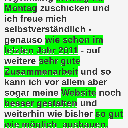
kirchen am 23.01.2023: Nebenkostenexplosion stoppen - In
Montag
zuschicken und
irchen im neuen Jahr 2023 am 23.01.2023 mit Schwerpunk
ich freue mich
-Bewegung am 21.11.2022: Sofortiger Stopp des völkerrech
selbstverständlich -
genauso
wie schon im
ner Montagsdemo-Bewegung am 14.11.2022 auf dem Heinrich
letzten Jahr 2011
- auf
hlands! Protest gegen die Preissteigerungen und für höher
weitere
sehr gute
kirchen am 10.10.2022: "Jin - Jiyan - Azadi - Frauen, Leb
Zusammenarbeit
und so
tifaschistische Herbstdemonstration gegen die Politik der
kann ich vor allem aber
stration ruft auf am 10.10.2022 zur Solidarität mit den M
sogar meine
Website
noch
zt erst recht am 01.10.2022 nach Berlin zur bundesweiten H
besser gestalten
und
kirchen lädt am 12.09.2022 ein: Entlastungs-Paket im Fok
weiterhin wie bisher
so gut
wie möglich ausbauen,
 Verhindern wir den III. Weltkrieg! Kommt zum Antikriegsta