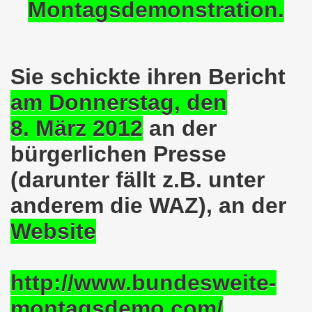
Montagsdemonstration.
en: Wir protestieren und wir demonstrieren gegen die Anz
er Saale setzt am 27.01.2024 Verbot der MLPD-Fahne mit p
kirchen zeigt am 05.02.2024 Flagge um 17.30 Uhr auf dem 
Sie schickte ihren Bericht
uch am 08.01.2024 der Diskriminierung und der Kriminalisi
am Donnerstag, den
8. März 2012
an der
.2023 gestorben - Nachruf der Koordinierungsgruppe
bürgerlichen Presse
-Bewegung: Protest gegen Arbeitsplatzvernichtung und Prot
(darunter fällt z.B. unter
olizeieinsatz gegen Kundgebung und gegen Frank Oettler am
anderem die WAZ), an der
ionen durch die Innenstädte von Stuttgart, von Erfurt 
Website
-Bewegung am 09.10.2023 um 17.30 Uhr auf dem Heinrich-Kö
stermann und von Martina Reichmann: Gelungenes Fest am
http://www.bundesweite-
demo-Bewegung - feier am 11.09.2023 um 17.30 Uhr auf dem 
montagsdemo.com/