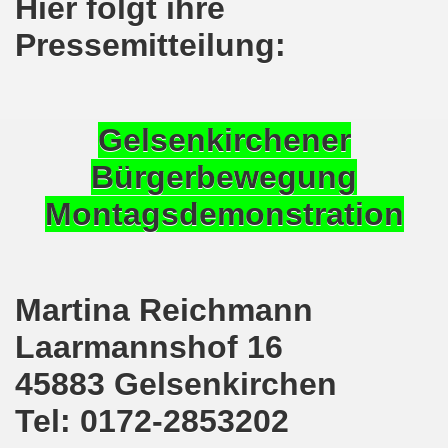
Hier folgt ihre
ener Montagsdemo-Bewegung am 11. Januar 2021
Pressemitteilung:
mo-Bewegung am 23.11.2020 zum heißen Eisen Corona und
o-Bewegung am 02.11.2020 - auf der Straße gegen das Kr
Gelsenkirchener
stration am 10.10.2020 in Düsseldorf
Bürgerbewegung
ener Montagsdemo-Bewegung am 02. November 2020
Montagsdemonstration
 auf die Bevölkerung! Beschäftigte und Arbeitslose gemein
chen ruft auf: Kommt mit am 10.10.2020 gemeinsam zur B
Martina Reichmann
o-Brennpunkte am 14.09.2020: Wahlauswertung - Lage in M
Laarmannshof 16
o-Bewegung am 14.09.2020 mit breiter Themenpalette
45883 Gelsenkirchen
re ich (Thomas Kistermann) zur Kommunalwahl für das ü
Tel: 0172-2853202
 Gesetz und dadurch wurde bis zum heutigen Zeitpunkt im Jah