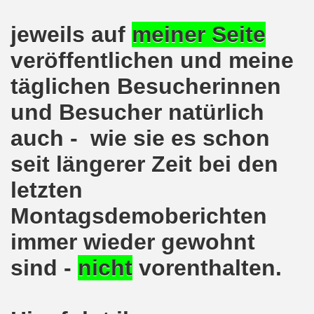
o-Bewegung am 17.05.2021 setzt Zeichen der Solidarität m
jeweils auf
meiner Seite
nkirchen am 12.04.2021: Klare Kante gegen Corona-Leugner
veröffentlichen und meine
täglichen Besucherinnen
os als einer der Schwerpunkt-Themen am 12.04.2021 der 
und Besucher natürlich
enkirchen am 29.03.2021 mit großem Zuspruch - gefragt
auch - wie sie es schon
sdemo-Bewegung am 29.03.2021 steht konsequent gegen das
seit längerer Zeit bei den
wegung sendet kämpferische Grüße am 08.03.2021 zum Int
letzten
o-Bewegung am 08.03.2021 im Zeichen des Internationale
Montagsdemoberichten
28. Gelsenkirchener Montagsdemo-Bewegung am 08. März 20
immer wieder gewohnt
sind -
nicht
vorenthalten.
21 bei Eiseskälte gegen die katastrophale Flüchtlings- un
nkirchener Montagsdemo-Bewegung am 15. Februar 2021 - we