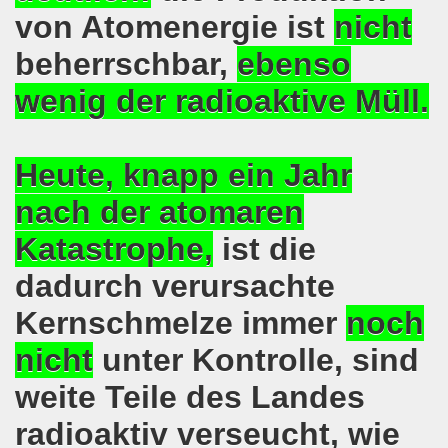
von Atomenergie ist
nicht
hen am 13.10.2018 mit tollem Beitrag in Berlin
beherrschbar,
ebenso
lin! Setzen wir gemeinsam ein kämpferisches Zeichen gegen
wenig der radioaktive Müll.
senkirchener Montagsdemonstration: Kampf gegen Zechen-
o-Bewegung am 01.10.2018 - gegen die Rechtsentwicklung d
Heute, knapp ein Jahr
nach der atomaren
tärken und wichtige Informationen zur 15. Herbstdemonstrat
Katastrophe,
ist die
 Arbeiter und Montagsdemonstranten Frank Oettler aus Hall
dadurch verursachte
9. Montagsdemo-Bewegung in Gelsenkirchen
Kernschmelze immer
noch
onstration: Beeindruckender Protest am 17.09.2018 gege
nicht
unter Kontrolle, sind
 Regierung in Berlin als Teil der Großdemonstration #untei
weite Teile des Landes
mo-Bewegung am 17.09.2018 ruft auf zum Protest gegen Z
radioaktiv verseucht, wie