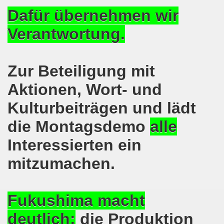
kirchen wünscht allen Freundinnen und wünscht allen Fr
Dafür übernehmen wir
sdemo-Bewegung am 10.12.2018 mit gelben Westen und mit a
Verantwortung.
gung feiert am 10.12.2018 die 700. Bürgerbewegung sehr ku
Zur Beteiligung mit
 Montagsdemo-Bewegung Gelsenkirchen mit Frank Oettler au
Aktionen, Wort- und
-Bewegung fordert am 03.12.2018: Freigabe des Kultursaal
Kulturbeiträgen und lädt
o-Bewegung findet ausnahmsweise am 03.12.2018 in Gelsenk
die Montagsdemo
alle
2018 vor dem Amtsgericht Gelsenkirchen: Weg mit der Stra
Interessierten ein
ner Montagsdemo-Bewegung ist und bleibt wirklich jetzt imme
mitzumachen.
-Bewegung protestiert und demonstriert am 05.11.2018 geg
Fukushima macht
-Bewegung ruft auf am 05.11.2018 zur Solidarität mit Koban
deutlich:
die Produktion
senkirchen am 24.09.2018 uneingeschränkt solidarisch mit