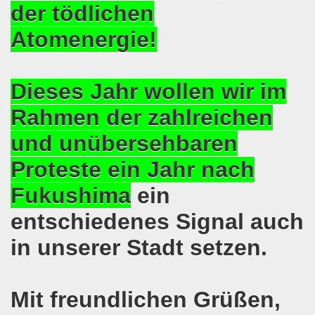
der tödlichen
senkirchen am 09. Juli 2018 berichtet über NRW-weite Dem
Atomenergie!
lsenkirchen am 18.06.2018 als Warm-Up für die NRW-weite
en ergreift Initiative zur Protestdemonstration am 18.0
Dieses Jahr wollen wir im
nstrationen am 28.05.2018 und am 04.06.2018 jeweils dort 
Rahmen der zahlreichen
und unübersehbaren
-Bewegung Gelsenkirchen am 28.05.2018
Proteste ein Jahr nach
che 671. Gelsenkirchener Montagsdemo-Bewegung am 14.05.
Fukushima
ein
o-Bewegung am 07.05.2018 bestärkt Widerstand gegen Har
entschiedenes Signal auch
senkirchen am 16.04.2018 und am 23.04.2018 mit brisant
in unserer Stadt setzen.
o-Bewegung im Zeichen des antifaschistischen Protestes
i uns in der Gelsenkirchener Innenstadt am 07.04.2018 erf
Mit freundlichen Grüßen,