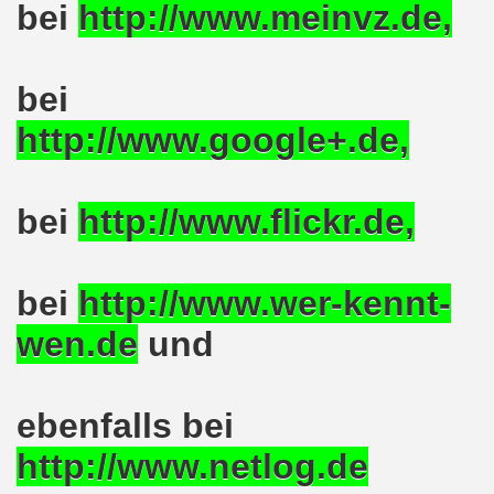
bei
http://www.meinvz.de,
ntag, den 08.11.2021 Tag des Widerstands für die Rettung
Armut und auch gegen Arbeitsplatzvernichtung stand im M
bei
gegen die Abwälzung der Krisenlasten auf unserem Rücke
http://www.google+.de,
sdemonstration in Gelsenkirchenen-Buer am 11.10.2021 und
37. Gelsenkirchener Montagsdemo-Bewegung am 11.10.2021 
bei
http://www.flickr.de,
re auch wieder für die Landesliste der internationalisti
bei
http://www.wer-kennt-
nkirchen am 13.09.2021 im direkten Gespräch - Diskussi
wen.de
und
onstration solidarisch am 12.07.2021 mit Stefan Engel, m
34. Montagsdemo-Bewegung Gelsenkirchen am 12.07.2021!
ebenfalls bei
Gelsenkirchener Bürger am 14.06.2021 müssen alle wirklic
http://www.netlog.de
33. Gelsenkirchener Montagsdemo-Bewegung am 14.06.2021