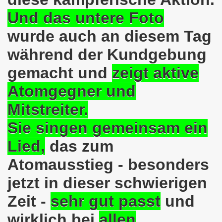
025: 21 Jahre Gelsenkirchener Montagsdemo-Bewegung und 
Und das untere Foto
stration in Gelsenkirchen und es ist zeitgleich am 11.08.
wurde auch an diesem Tag
o-Bewegung hier bei uns in der Gelsenkirchener Innensta
während der Kundgebung
gemacht und
zeigt aktive
 Solidarität: Gelsenkirchener(innen) spenden 523,20 Euro
Atomgegner und
ner Montagsdemo-Bewegung am 12.05.2025 am Platz der Mont
Mitstreiter.
er Montagsdemo-Bewegung am 14.04.2025 auf dem Preuteplat
Sie singen gemeinsam ein
o-Bewegung am 10.03.2025 am Platz der Montagsdemo, ehe
Lied,
das zum
m aufstehen am 03.02.2025 gegen Rechts in Gelsenkirchen um
Atomausstieg - besonders
mo-Bewegung Gelsenkirchen am 13.01.2025 am Platz der Mon
jetzt in dieser schwierigen
o-Bewegung am 11.11.2024: Solidarität mit dem palästinen
Zeit -
sehr gut passt
und
wirklich bei
allen
nstration solidarisiert sich am 14.10.2024 mit dem Volk v