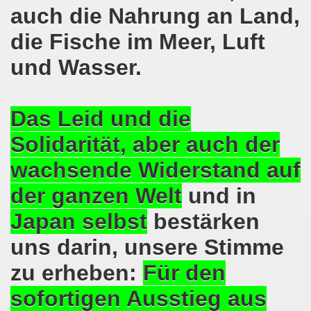
pfenden Arbeiter und an die kämpfenden Arbeiterinnen bei 
auch die Nahrung an Land,
die Fische im Meer, Luft
 Gelsenkirchen: Eine Erfolgsgeschichte und eine Feier am
und Wasser.
m 20.08.2018 in Gelsenkirchen - ein Grund zu feiern!
-Bewegung am 13.08.2018 hält weiterhin wie bisher daran fe
Das Leid und die
o-Bewegung am 06.08.2018 unter dem Motto: "Seebrücke s
Solidarität, aber auch der
4 Jahre Gelsenkirchener Montagsdemo-Bewegung am 20.08.
wachsende Widerstand auf
irchen ist mit den streikenden Kolleginnen und mit den s
der ganzen Welt
und in
018 - der Kultursaal und das Haus des Widerstands in der "H
Japan selbst
bestärken
uns darin, unsere Stimme
en ruft am 23.07.2018 mit auf zur Protestdemonstration: De
zu erheben:
Für den
nell und wirklich sehr kreativ: Eine junge Frau ergreift se
sofortigen Ausstieg aus
hen am 07.07.2018 aktiver Part bei der Düsseldorfer De