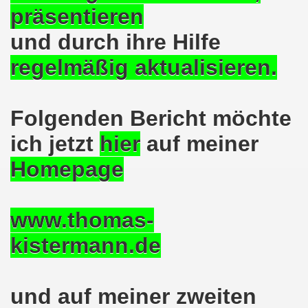
präsentieren
demonstration ist bereit seit dem 22.08.2022 zu kämpfen un
und durch ihre Hilfe
demonstration ruft auf am 22.08.2022 zum Protest und zum
regelmäßig aktualisieren.
 Gelsenkirchener Montagsdemo-Bewegung: Stärken wir den a
wegung feierte am 11.07.2022 das 750. Jubiläum der 750
Folgenden Bericht möchte
r 751. Gelsenkirchener Montagsdemo-Bewegung auf dem Hei
ich jetzt
hier
auf meiner
2022 gegen Inflation, gegen Armut und gegen die Weltkrie
Homepage
onstration mit bis zu etwa ca. 1.500 Teilnehmerinnen und T
www.thomas-
er Montagsdemo-Bewegung am 23.05.2022 - stärken wir den a
kistermann.de
eiligte mich aktiv am 01.05.2022 im Zeichen des Kampfes g
ler Rechte gleichermaßen bekämpfen am 28.03.2022 auf de
und auf meiner zweiten
 Gelsenkirchener Montagsdemo-Bewegung - stärken wir den 