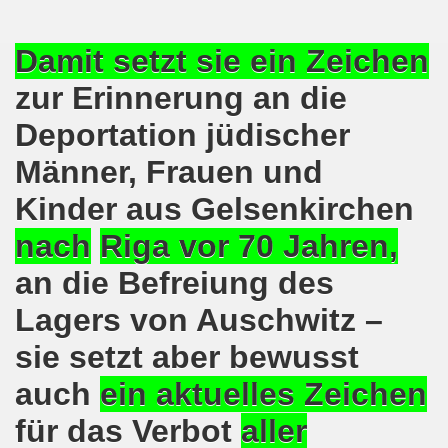
demonstration ist bereit seit dem 22.08.2022 zu kämpfen un
Damit setzt sie ein Zeichen
demonstration ruft auf am 22.08.2022 zum Protest und zum
zur Erinnerung an die
 Gelsenkirchener Montagsdemo-Bewegung: Stärken wir den a
Deportation jüdischer
wegung feierte am 11.07.2022 das 750. Jubiläum der 750
Männer, Frauen und
r 751. Gelsenkirchener Montagsdemo-Bewegung auf dem Hei
Kinder aus Gelsenkirchen
2022 gegen Inflation, gegen Armut und gegen die Weltkrie
nach
Riga vor 70 Jahren,
an die Befreiung des
onstration mit bis zu etwa ca. 1.500 Teilnehmerinnen und T
Lagers von Auschwitz –
er Montagsdemo-Bewegung am 23.05.2022 - stärken wir den a
sie setzt aber bewusst
eiligte mich aktiv am 01.05.2022 im Zeichen des Kampfes g
auch
ein aktuelles Zeichen
ler Rechte gleichermaßen bekämpfen am 28.03.2022 auf de
für das Verbot
a
ller
 Gelsenkirchener Montagsdemo-Bewegung - stärken wir den 