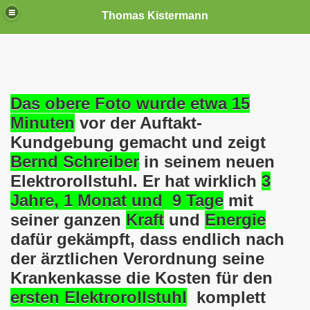
Thomas Kistermann
nn
tenschutzverordnung. Sie ist seit dem 25.05.2018 in Kraft!
Das obere Foto
wurde etwa 15
Minuten
vor der Auftakt-
teilungen, Ideen und Anregungen!
Kundgebung gemacht und zeigt
Bernd Schreiber
in seinem neuen
tellung
Elektrorollstuhl. Er hat wirklich
3
rmann) jeweils am 01.09.1991 (21 Jahre jung ) und am 05.0
Jahre, 1 Monat und 9 Tage
mit
seiner ganzen
Kraft
und
Energie
Nicole Todzy hat acht Kinder - sehen darf die junge Mutter k
dafür gekämpft, dass endlich nach
r in Gelsenkirchen-Buer mit der Sachkundeprüfung nach § 3
der ärztlichen Verordnung seine
Krankenkasse die Kosten für den
-Bewegung steht mit voller Solidarität hinter Thomas Ki
ersten Elektrorollstuhl
komplett
ation solidarisch mit Thomas Kistermann