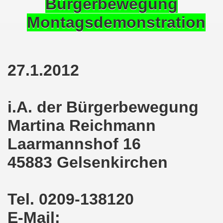
Bürgerbewegung
en: Wir protestieren und wir demonstrieren gegen die Anz
Montagsdemonstration
er Saale setzt am 27.01.2024 Verbot der MLPD-Fahne mit p
kirchen zeigt am 05.02.2024 Flagge um 17.30 Uhr auf dem 
27.1.2012
uch am 08.01.2024 der Diskriminierung und der Kriminalisi
.2023 gestorben - Nachruf der Koordinierungsgruppe
i.A. der Bürgerbewegung
-Bewegung: Protest gegen Arbeitsplatzvernichtung und Prot
Martina Reichmann
olizeieinsatz gegen Kundgebung und gegen Frank Oettler am
Laarmannshof 16
ionen durch die Innenstädte von Stuttgart, von Erfurt 
45883 Gelsenkirchen
-Bewegung am 09.10.2023 um 17.30 Uhr auf dem Heinrich-Kö
Tel. 0209-138120
stermann und von Martina Reichmann: Gelungenes Fest am
E-Mail:
demo-Bewegung - feier am 11.09.2023 um 17.30 Uhr auf dem 