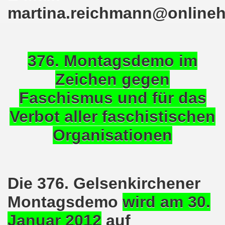
martina.reichmann@online
o-Bewegung als Korrespondenz veröffentlicht von Thomas 
kirchen solidarisiert sich am 10.07.2023 mit Jan Specht 
376. Montagsdemo im
nkirchen am 10.07.2023 auf dem Heinrich-König-Platz um 1
Zeichen gegen
o-Bewegung Gelsenkirchen sagt am 12.06.2023 „Nein“ zu A
Faschismus und für das
kirchen am 12.06.2023 um 17.30 Uhr auf dem Heinrich-Köni
Verbot aller faschistischen
 der Befreiung vom Hitler-Faschismus - aktiver Widerstand 
Organisationen
auf dem Heinrich-König-Platz als Kundgebungsplatz ausges
nkirchen am 13.03.2023 ruft auf: Aktiver Widerstand gege
Die 376. Gelsenkirchener
kirchen solidarisch mit den Betroffenen am 13.02.2023 de
Montagsdemo
wird am 30.
nkirchen am 13.02.2023: Aktiver Widerstand gegen die aku
Januar 2012
auf