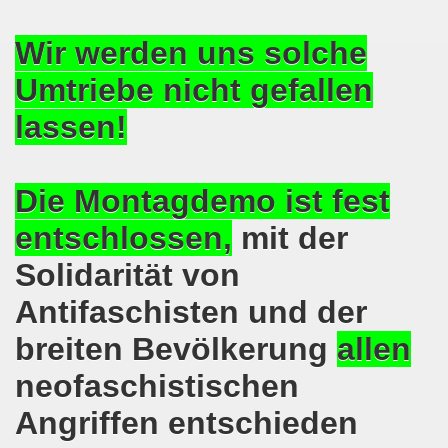
ntag, den 08.11.2021 Tag des Widerstands für die Rettung
Wir werden uns solche
Armut und auch gegen Arbeitsplatzvernichtung stand im M
Umtriebe nicht gefallen
gegen die Abwälzung der Krisenlasten auf unserem Rücke
lassen!
sdemonstration in Gelsenkirchenen-Buer am 11.10.2021 und
37. Gelsenkirchener Montagsdemo-Bewegung am 11.10.2021 
Die Montagdemo ist fest
re auch wieder für die Landesliste der internationalisti
entschlossen,
mit der
Solidarität von
nkirchen am 13.09.2021 im direkten Gespräch - Diskussi
Antifaschisten und der
onstration solidarisch am 12.07.2021 mit Stefan Engel, m
breiten Bevölkerung
allen
34. Montagsdemo-Bewegung Gelsenkirchen am 12.07.2021!
neofaschistischen
Gelsenkirchener Bürger am 14.06.2021 müssen alle wirklic
Angriffen entschieden
33. Gelsenkirchener Montagsdemo-Bewegung am 14.06.2021