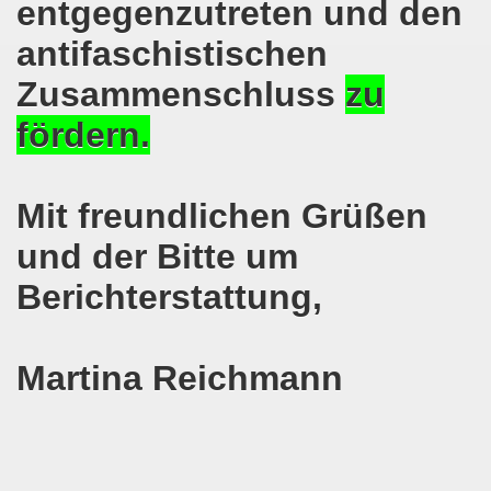
entgegenzutreten und den
o-Bewegung am 17.05.2021 setzt Zeichen der Solidarität m
antifaschistischen
nkirchen am 12.04.2021: Klare Kante gegen Corona-Leugner
Zusammenschluss
zu
fördern.
os als einer der Schwerpunkt-Themen am 12.04.2021 der 
enkirchen am 29.03.2021 mit großem Zuspruch - gefragt
Mit freundlichen Grüßen
sdemo-Bewegung am 29.03.2021 steht konsequent gegen das
und der Bitte um
wegung sendet kämpferische Grüße am 08.03.2021 zum Int
Berichterstattung,
o-Bewegung am 08.03.2021 im Zeichen des Internationale
28. Gelsenkirchener Montagsdemo-Bewegung am 08. März 20
Martina Reichmann
21 bei Eiseskälte gegen die katastrophale Flüchtlings- un
nkirchener Montagsdemo-Bewegung am 15. Februar 2021 - we