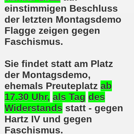
kirchen am 23.01.2023: Nebenkostenexplosion stoppen - In
einstimmigen Beschluss
irchen im neuen Jahr 2023 am 23.01.2023 mit Schwerpunk
der letzten Montagsdemo
-Bewegung am 21.11.2022: Sofortiger Stopp des völkerrech
Flagge zeigen gegen
Faschismus.
ner Montagsdemo-Bewegung am 14.11.2022 auf dem Heinrich
hlands! Protest gegen die Preissteigerungen und für höher
Sie findet statt am Platz
kirchen am 10.10.2022: "Jin - Jiyan - Azadi - Frauen, Leb
der Montagsdemo,
tifaschistische Herbstdemonstration gegen die Politik der
ehemals Preuteplatz
ab
stration ruft auf am 10.10.2022 zur Solidarität mit den M
17.30 Uhr,
als Tag
des
zt erst recht am 01.10.2022 nach Berlin zur bundesweiten H
Widerstands
statt - gegen
kirchen lädt am 12.09.2022 ein: Entlastungs-Paket im Fok
Hartz IV und gegen
Faschismus.
 Verhindern wir den III. Weltkrieg! Kommt zum Antikriegsta