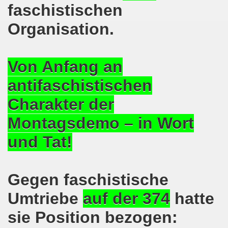
faschistischen
nkirchen am 14.03.2022: Wir müssen alles tun, um einen W
Organisation.
er Montagsdemo-Bewegung am 14.03.2022 - stärken wir den
Von Anfang an
kirchen am 28.02.2022 - breiter Protest und breiter Wide
antifaschistischen
irchen ruft auf am 28.02.2022 zum Tag des Widerstands: Ge
Charakter der
o-Bewegung am 14. Februar 2022 in der Innenstadt Gelsen
Montagsdemo – in Wort
von der 740. Gelsenkirchener Montagsdemo-Bewegung zum Ja
und Tat!
enkirchen macht im neuen Jahr 2022 am 10.01.2022 eige
nkirchen am 13.12.2021 nimmt Ampel-Koalition unter die
Gegen faschistische
dgebung am 06.12.2021 in Halle an der Saale Contra Beweg
Umtriebe
auf der 374
hatte
sie Position bezogen:
mo-Bewegung am 08.11.2021 im Zeichen des Kampfs zur Re