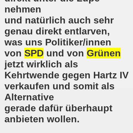
e und gegen die Aufmärsche der Partei "Die Rechte" stehe
nehmen
-Bewegung Gelsenkirchen beim Delegierten-Treffen der 
und natürlich auch sehr
nen sind gezwungen, die Tafel in Anspruch zu nehmen!
genau direkt entlarven,
hier bei uns in Gelsenkirchen. Auftakt der weltweiten intern
was uns Politiker/innen
von
SPD
und von
Grünen
nahmt YPG-Fahne trotz richterlicher Erlaubnis
jetzt wirklich als
enkirchen mit heißen Brennpunkten
Kehrtwende gegen Hartz IV
Aufruf zur Demonstration "Efrin wird leben" 20.03.2018, ab
verkaufen und somit als
hen protestiert und demonstriert am 05.03.2018 gegen u
Alternative
o-Bewegung begrüßt am 05.03.2018 die neue Regierung in
gerade dafür überhaupt
mo-Bewegung solidarisch am 19.02.2018 im Kampf gegen A
anbieten wollen.
o-Bewegung diskutiert am 19.02.2018 über heißes Eisen 