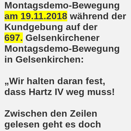
Montagsdemo-Bewegung
kirchen protestiert und demonstriert am 14.10.2019: Rece
am 19.11.2018
während der
tranten auf der 16. bundesweiten Herbstdemo-Bewegung i
Kundgebung auf der
ndesweiten Herbstdemonstration am 03. Oktober 2019 in Erf
697.
Gelsenkirchener
monstration am 03. Oktober 2019 in Erfurt
Montagsdemo-Bewegung
Bewegung am 09.09.2019 erklärt Dietrich Keil aus Essen ihr
in Gelsenkirchen:
-Bewegung am 09.09.2019 in Gelsenkirchen
„Wir halten daran fest,
ung findet am 03.10.2019 in Erfurt statt!
dass Hartz IV weg muss!
elsenkirchen am 12.08.2019 - ein begeisterndes Fest de
er Montagsdemo-Bewegung steigt am 12.08.2019!
Zwischen den Zeilen
.06.2019 in Gelsenkirchen: Die Entlassungen im Bergbau
gelesen geht es doch
enkirchen diskutierte am 13.05.2019 mit Europawahl-Kan