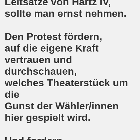
Leitsätze von Hartz IV,
sollte man ernst nehmen.
hen am 13.10.2018 mit tollem Beitrag in Berlin
lin! Setzen wir gemeinsam ein kämpferisches Zeichen gegen
Den Protest fördern,
senkirchener Montagsdemonstration: Kampf gegen Zechen-
auf die eigene Kraft
o-Bewegung am 01.10.2018 - gegen die Rechtsentwicklung d
vertrauen und
tärken und wichtige Informationen zur 15. Herbstdemonstrat
durchschauen,
 Arbeiter und Montagsdemonstranten Frank Oettler aus Hall
welches Theaterstück um
9. Montagsdemo-Bewegung in Gelsenkirchen
die
Gunst der Wähler/innen
onstration: Beeindruckender Protest am 17.09.2018 gege
hier gespielt wird.
 Regierung in Berlin als Teil der Großdemonstration #untei
mo-Bewegung am 17.09.2018 ruft auf zum Protest gegen Z