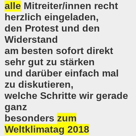
alle
Mitreiter/innen recht
e auch am 24.09.2017 für die internationalistische Liste M
herzlich eingeladen,
andidaten zur Bundestagswahl in Berlin am 24.09.2017
den Protest und den
egung im direkten Gespräch - Diskussion mit Kandidatinn
Widerstand
er ARGE Gelsenkirchen ein Bewerbungstraining vermittelt
am besten sofort direkt
ung feiert Erfolg - Weltfrauenaktivistin in Indien wieder 
sehr gut zu stärken
 die 30-Stunden-Woche bei vollem Lohnausgleich! Kampf für
und darüber einfach mal
zu diskutieren,
ontagsdemo-Bewegung wird zum rauschenden Volksfest mit
welche Schritte wir gerade
3 Jahre Gelsenkirchener Montagsdemo-Bewegung am 14. Au
ganz
ali
besonders
zum
o-Bewegung steht solidarisch hinter Siegmar Herrlinger,
Weltklimatag 2018
 Mut machende Demonstration direkt in der Gelsenkirchen