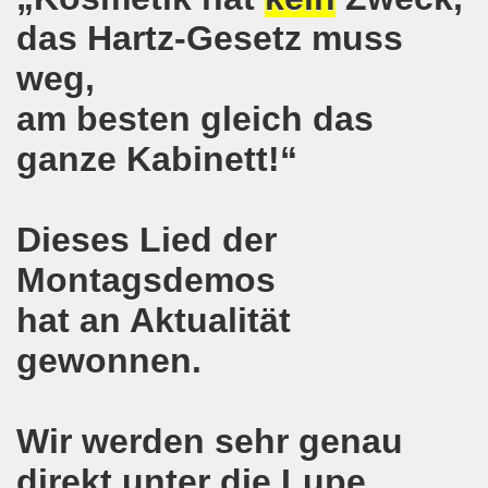
das Hartz-Gesetz muss
senkirchen am 09. Juli 2018 berichtet über NRW-weite Dem
weg,
lsenkirchen am 18.06.2018 als Warm-Up für die NRW-weite
am besten gleich das
en ergreift Initiative zur Protestdemonstration am 18.0
ganze Kabinett!“
nstrationen am 28.05.2018 und am 04.06.2018 jeweils dort 
-Bewegung Gelsenkirchen am 28.05.2018
Dieses Lied der
che 671. Gelsenkirchener Montagsdemo-Bewegung am 14.05.
Montagsdemos
o-Bewegung am 07.05.2018 bestärkt Widerstand gegen Har
hat an Aktualität
gewonnen.
senkirchen am 16.04.2018 und am 23.04.2018 mit brisant
o-Bewegung im Zeichen des antifaschistischen Protestes
Wir werden sehr genau
i uns in der Gelsenkirchener Innenstadt am 07.04.2018 erf
direkt unter die Lupe