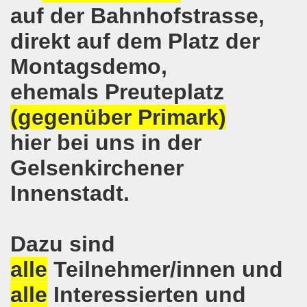
auf der Bahnhofstrasse,
-Bewegung erklärt sich solidarisch mit der Seppelfricke-B
direkt auf dem Platz der
mo-Bewegung mit breiter Themenpalette
Montagsdemo,
o-Bewegung am 06.11.2017 - Auf nach Bonn zur großen Demo
ehemals Preuteplatz
(gegenüber Primark)
Aktionstag am 11.11.2017 in Bonn
hier bei uns in der
wegung protestiert und demonstriert entschieden gegen
Gelsenkirchener
o-Bewegung mit breit gefächerter Themen-Palette
Innenstadt.
ung protestiert: Faschist filmt Protestaktion - von Polize
olidarität für Monika Gärtner-Engel und die MLPD Gelsenk
Dazu sind
7 auf der 644. Gelsenkirchener Montagsdemo-Bewegung der K
alle
Teilnehmer/innen und
alle
Interessierten und
um Rechtsruck der Bundesregierung in Berlin!