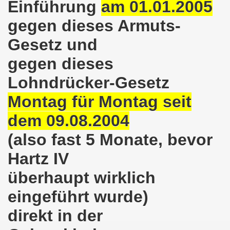
Einführung
am 01.01.2005
kirchen am 23.01.2023: Nebenkostenexplosion stoppen - In
gegen dieses Armuts-
irchen im neuen Jahr 2023 am 23.01.2023 mit Schwerpunk
Gesetz und
-Bewegung am 21.11.2022: Sofortiger Stopp des völkerrech
gegen dieses
ner Montagsdemo-Bewegung am 14.11.2022 auf dem Heinrich
Lohndrücker-Gesetz
hlands! Protest gegen die Preissteigerungen und für höher
Montag für Montag seit
kirchen am 10.10.2022: "Jin - Jiyan - Azadi - Frauen, Leb
dem 09.08.2004
tifaschistische Herbstdemonstration gegen die Politik der
(also fast 5 Monate, bevor
Hartz IV
stration ruft auf am 10.10.2022 zur Solidarität mit den M
überhaupt wirklich
zt erst recht am 01.10.2022 nach Berlin zur bundesweiten H
eingeführt wurde)
kirchen lädt am 12.09.2022 ein: Entlastungs-Paket im Fok
direkt in der
 Verhindern wir den III. Weltkrieg! Kommt zum Antikriegsta