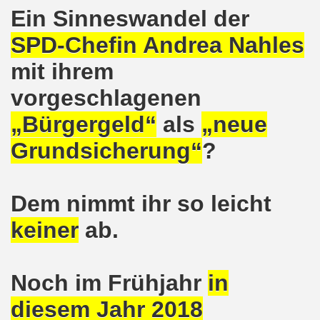
Ein Sinneswandel der
8.2020: 16 Jahre Gelsenkirchener Montagsdemo-Bewegung un
SPD-Chefin Andrea Nahles
gsdemo-Bewegung - Jubiläum am 10.08.2020
mit ihrem
nd im Kampf um Arbeitsplätze und auch im Kampf gegen J
vorgeschlagenen
o-Bewegung reiht sich ein am 08.06.2020 in weltweite Pr
„Bürgergeld“
als
„neue
 und die einzigartige Show-Einlage von dir aus dem Jahr 198
Grundsicherung“
?
-Bewegung am 08.06.2020 im Zeichen der Solidarität mit d
Dem nimmt ihr so leicht
enkirchen am 25.05.2020: Jetzt erst RECHT die Gelsenk
keiner
ab.
nkirchen am 25.05.2020 - Corona-Gerecht und kämpferisch
nkirchen - Berichte aus erster Hand am 11.05.2020 span
Noch im Frühjahr
in
r Krisenlasten auf Arbeiter, auf Erwerbslose, auf Familien
diesem Jahr 2018