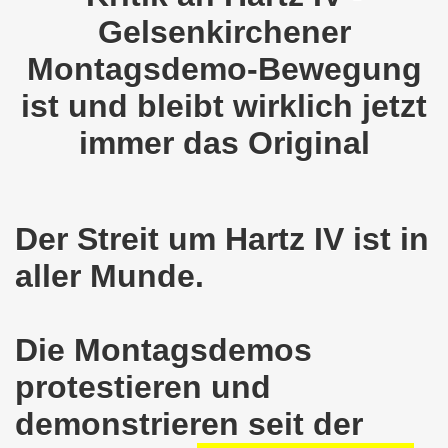
Gelsenkirchener
o-Bewegung als Korrespondenz veröffentlicht von Thomas 
Montagsdemo-Bewegung
kirchen solidarisiert sich am 10.07.2023 mit Jan Specht 
ist und bleibt wirklich jetzt
nkirchen am 10.07.2023 auf dem Heinrich-König-Platz um 1
immer das Original
o-Bewegung Gelsenkirchen sagt am 12.06.2023 „Nein“ zu A
kirchen am 12.06.2023 um 17.30 Uhr auf dem Heinrich-Köni
Der Streit um Hartz IV ist in
 der Befreiung vom Hitler-Faschismus - aktiver Widerstand 
aller Munde.
auf dem Heinrich-König-Platz als Kundgebungsplatz ausges
nkirchen am 13.03.2023 ruft auf: Aktiver Widerstand gege
Die Montagsdemos
kirchen solidarisch mit den Betroffenen am 13.02.2023 de
protestieren und
nkirchen am 13.02.2023: Aktiver Widerstand gegen die aku
demonstrieren seit der