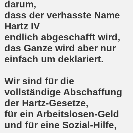
darum,
on der Bergleute und ihrer Familien am 17.06.2019 und Ber
dass der verhasste Name
Hartz IV
nkirchen diskutiert am 13.05.2019 mit Europawahl-Kandi
endlich abgeschafft wird,
nkirchen nimmt am 08.04.2019 Mietfragen, Hartz IV und Um
das Ganze wird aber nur
o-Bewegung am 11.03.2019 mahnt an Folgen von Fukushima
einfach um deklariert.
nkirchen am 11.03.2019 solidarisch mit Kollegen in Hag
nkirchen am 11.03.2019 im Zeichen des Umweltkampfes un
Wir sind für die
nkirchen am 11.02.2019 protestiert und demonstriert gege
vollständige Abschaffung
kirchen am 11.02.2019 - antifaschistische Demonstration
der Hartz-Gesetze,
für ein Arbeitslosen-Geld
der 701. Montagsdemonstration Gelsenkirchen
und für eine Sozial-Hilfe,
ngend stärken - jetzt erst recht!