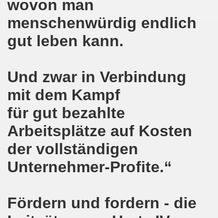
wovon man
kirchen wünscht allen Freundinnen und wünscht allen Fr
menschenwürdig endlich
sdemo-Bewegung am 10.12.2018 mit gelben Westen und mit a
gut leben kann.
gung feiert am 10.12.2018 die 700. Bürgerbewegung sehr ku
 Montagsdemo-Bewegung Gelsenkirchen mit Frank Oettler au
Und zwar in Verbindung
-Bewegung fordert am 03.12.2018: Freigabe des Kultursaal
mit dem Kampf
für gut bezahlte
o-Bewegung findet ausnahmsweise am 03.12.2018 in Gelsenk
Arbeitsplätze auf Kosten
2018 vor dem Amtsgericht Gelsenkirchen: Weg mit der Stra
der vollständigen
ner Montagsdemo-Bewegung ist und bleibt wirklich jetzt imme
Unternehmer-Profite.“
-Bewegung protestiert und demonstriert am 05.11.2018 geg
-Bewegung ruft auf am 05.11.2018 zur Solidarität mit Koban
Fördern und fordern - die
senkirchen am 24.09.2018 uneingeschränkt solidarisch mit