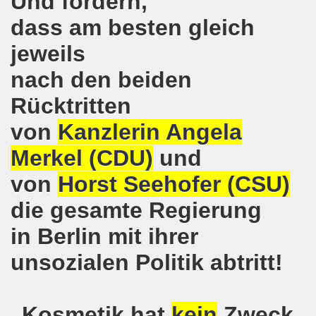
Und fordern,
pfenden Arbeiter und an die kämpfenden Arbeiterinnen bei 
dass am besten gleich
 Gelsenkirchen: Eine Erfolgsgeschichte und eine Feier am
jeweils
m 20.08.2018 in Gelsenkirchen - ein Grund zu feiern!
nach den beiden
-Bewegung am 13.08.2018 hält weiterhin wie bisher daran fe
Rücktritten
von
Kanzlerin Angela
o-Bewegung am 06.08.2018 unter dem Motto: "Seebrücke s
Merkel (CDU)
und
4 Jahre Gelsenkirchener Montagsdemo-Bewegung am 20.08.
von
Horst Seehofer (CSU)
irchen ist mit den streikenden Kolleginnen und mit den s
die gesamte Regierung
018 - der Kultursaal und das Haus des Widerstands in der "H
in Berlin mit ihrer
en ruft am 23.07.2018 mit auf zur Protestdemonstration: De
unsozialen Politik abtritt!
nell und wirklich sehr kreativ: Eine junge Frau ergreift se
hen am 07.07.2018 aktiver Part bei der Düsseldorfer De
„Kosmetik hat
kein
Zweck,