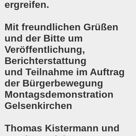
ergreifen.
 und die geplante Politik der neuen NRW-Koalition von CD
en steht mit voller Solidarität an der Seite der ukrainis
Mit freundlichen Grüßen
und der Bitte um
o-Bewegung erwartet Sicherheit - vor den Machenschaften
Veröffentlichung,
ktiv werden - 626. Gelsenkirchener Montagsdemo-Bewegung 
Berichterstattung
mo-Bewegung diskutiert Wahlschlappe der SPD
und Teilnahme im Auftrag
re auch am 14.05.2017 für die MLPD direkt zur Landtagswah
der Bürgerbewegung
egung bezieht Stellung - NEIN zum Angriff Donald Trumps
Montagsdemonstration
o-Bewegung ruft auf gegen Donald Trumps Luftangriffe au
Gelsenkirchen
-Bewegung im Zeichen der internationalen Arbeiter-Solidar
Thomas Kistermann und
e - weg mit Hartz IV, nicht nur Nachbesserung a la Martin S