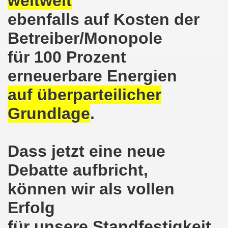
weltweit
ntag, den 08.11.2021 Tag des Widerstands für die Rettung
ebenfalls auf Kosten der
Armut und auch gegen Arbeitsplatzvernichtung stand im M
Betreiber/Monopole
gegen die Abwälzung der Krisenlasten auf unserem Rücke
für 100 Prozent
erneuerbare Energien
sdemonstration in Gelsenkirchenen-Buer am 11.10.2021 und
auf überparteilicher
37. Gelsenkirchener Montagsdemo-Bewegung am 11.10.2021 
Grundlage
.
re auch wieder für die Landesliste der internationalisti
nkirchen am 13.09.2021 im direkten Gespräch - Diskussi
Dass jetzt eine neue
onstration solidarisch am 12.07.2021 mit Stefan Engel, m
Debatte aufbricht,
34. Montagsdemo-Bewegung Gelsenkirchen am 12.07.2021!
können wir als vollen
Gelsenkirchener Bürger am 14.06.2021 müssen alle wirklic
Erfolg
für unsere Standfestigkeit
33. Gelsenkirchener Montagsdemo-Bewegung am 14.06.2021