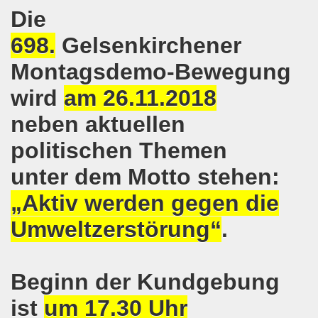
Die
o-Bewegung in Gelsenkirchen am 05.02.2018 wächst auf r
698.
Gelsenkirchener
o-Bewegung am 05.02.2018 diskutiert über Regierungsbildu
Montagsdemo-Bewegung
gen die türkische Invasion in Afrin - kämpferisch, lebendig
wird
am 26.11.2018
gung ruft auf zur ruhrgebietsweiten Demonstration am 29.
neben aktuellen
-Bewegung fordert mit über 300facher Stimme: Stoppt die A
politischen Themen
-Bewegung ruft auf zum Protest gegen die Angriffe der Tür
unter dem Motto stehen:
wegung mit gutem Start ins Jahr 2018
„Aktiv werden gegen die
Umweltzerstörung“
.
-Bewegung am 18.12.2017 bestärkt die klare Position: Ha
ltigendes Zeichen der Solidarität der Völker!
Beginn der Kundgebung
chen ruft zu Protesten und zu Demonstrationen gegen D
ist
um 17.30 Uhr
 11.11.2017 in Bonn! 2.000 Teilnehmerinnen und Teilnehme