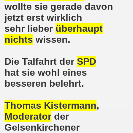
lsenkirchen wieder am 11.05.2020 auf der Straße - Corona
wollte sie gerade davon
egung bleibt aktiv auch in Corona-Zeiten!
jetzt erst wirklich
sehr lieber
überhaupt
nkirchen als Tag des Widerstands am 09.03.2020: Abschalt
nichts
wissen.
ung am 19.03.2020 zur Corona-Pandemie
nkirchen mahnt am 09.03.2020 an Folgen von Fukushima -
Die Talfahrt der
SPD
hen Kampf (offener Brief von Frank Oettler aus Halle an der
hat sie wohl eines
-Bewegung demonstriert und protestiert am 17.02.2020: St
besseren belehrt.
-Bewegung ruft auf am 17.02.2020 zur Demonstration und z
wegung wird zum Tag X aufrufen
Thomas Kistermann
,
Moderator
der
3. Montagsdemo-Bewegung in Gelsenkirchen ins Jahr 2020 - g
Gelsenkirchener
o-Bewegung am 14.10.2019 mit klarer Haltung gegen den Kr