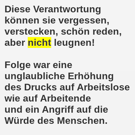
ener Montagsdemo-Bewegung am 11. Januar 2021
Diese Verantwortung
mo-Bewegung am 23.11.2020 zum heißen Eisen Corona und
können sie vergessen,
o-Bewegung am 02.11.2020 - auf der Straße gegen das Kr
verstecken, schön reden,
aber
nicht
leugnen!
stration am 10.10.2020 in Düsseldorf
ener Montagsdemo-Bewegung am 02. November 2020
Folge war eine
 auf die Bevölkerung! Beschäftigte und Arbeitslose gemein
unglaubliche Erhöhung
chen ruft auf: Kommt mit am 10.10.2020 gemeinsam zur B
des Drucks auf Arbeitslose
o-Brennpunkte am 14.09.2020: Wahlauswertung - Lage in M
wie auf Arbeitende
o-Bewegung am 14.09.2020 mit breiter Themenpalette
und ein Angriff auf die
Würde des Menschen.
re ich (Thomas Kistermann) zur Kommunalwahl für das ü
 Gesetz und dadurch wurde bis zum heutigen Zeitpunkt im Jah