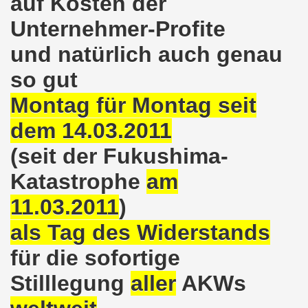
auf Kosten der
Unternehmer-Profite
nkirchen am 14.03.2022: Wir müssen alles tun, um einen W
und natürlich auch genau
er Montagsdemo-Bewegung am 14.03.2022 - stärken wir den
so gut
kirchen am 28.02.2022 - breiter Protest und breiter Wide
Montag für Montag seit
irchen ruft auf am 28.02.2022 zum Tag des Widerstands: Ge
dem 14.03.2011
o-Bewegung am 14. Februar 2022 in der Innenstadt Gelsen
(seit der Fukushima-
von der 740. Gelsenkirchener Montagsdemo-Bewegung zum Ja
Katastrophe
am
11.03.2011
)
enkirchen macht im neuen Jahr 2022 am 10.01.2022 eige
als Tag des Widerstands
nkirchen am 13.12.2021 nimmt Ampel-Koalition unter die
für die sofortige
dgebung am 06.12.2021 in Halle an der Saale Contra Beweg
Stilllegung
aller
AKWs
mo-Bewegung am 08.11.2021 im Zeichen des Kampfs zur Re