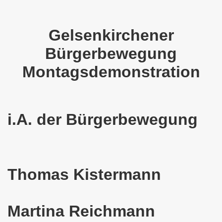
em palästinensischen Volk und mit dem libanesischen Volk! 
Gelsenkirchener
n Eisenach: Zeichen gegen Sozialkahlschlag und Zeichen
Bürgerbewegung
rchener Montagsdemonstration am 12.08.2024 - eine Erfolgs
Montagsdemonstration
elsenkirchen am 12.08.2024 ab 17.30 Uhr - am Platz der 
nkirchen am 08.07.2024 Protest gegen Armut, Demonstratio
i.A. der Bürgerbewegung
nd Kampfprogramm der Bundesweiten Montagsdemo-Bewegung
6. Gelsenkirchener Montagsdemo-Bewegung am 10.06.2024 um
kirchen am 13.05.2024 um 17.30 Uhr auf dem Heinrich-König
Thomas Kistermann
-Bewegung am 08.04.2024 auf dem Heinrich-König-Platz in 
kirchen ruft auf am 11.03.2024 zum Jahrestag Fukushima un
Martina Reichmann