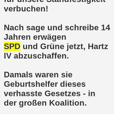
verbuchen!
o-Bewegung am 17.05.2021 setzt Zeichen der Solidarität m
nkirchen am 12.04.2021: Klare Kante gegen Corona-Leugner
Nach sage und schreibe 14
os als einer der Schwerpunkt-Themen am 12.04.2021 der 
Jahren erwägen
enkirchen am 29.03.2021 mit großem Zuspruch - gefragt
SPD
und Grüne jetzt, Hartz
sdemo-Bewegung am 29.03.2021 steht konsequent gegen das
IV abzuschaffen.
wegung sendet kämpferische Grüße am 08.03.2021 zum Int
Damals waren sie
o-Bewegung am 08.03.2021 im Zeichen des Internationale
Geburtshelfer dieses
28. Gelsenkirchener Montagsdemo-Bewegung am 08. März 20
verhasste Gesetzes - in
21 bei Eiseskälte gegen die katastrophale Flüchtlings- un
der großen Koalition.
nkirchener Montagsdemo-Bewegung am 15. Februar 2021 - we