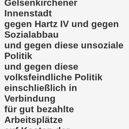
Gelsenkirchener
demonstration ist bereit seit dem 22.08.2022 zu kämpfen un
Innenstadt
demonstration ruft auf am 22.08.2022 zum Protest und zum
gegen Hartz IV und gegen
 Gelsenkirchener Montagsdemo-Bewegung: Stärken wir den a
Sozialabbau
und gegen diese unsoziale
wegung feierte am 11.07.2022 das 750. Jubiläum der 750
Politik
r 751. Gelsenkirchener Montagsdemo-Bewegung auf dem Hei
und gegen diese
2022 gegen Inflation, gegen Armut und gegen die Weltkrie
volksfeindliche Politik
onstration mit bis zu etwa ca. 1.500 Teilnehmerinnen und T
einschließlich in
er Montagsdemo-Bewegung am 23.05.2022 - stärken wir den a
Verbindung
eiligte mich aktiv am 01.05.2022 im Zeichen des Kampfes g
für gut bezahlte
ler Rechte gleichermaßen bekämpfen am 28.03.2022 auf de
Arbeitsplätze
 Gelsenkirchener Montagsdemo-Bewegung - stärken wir den 