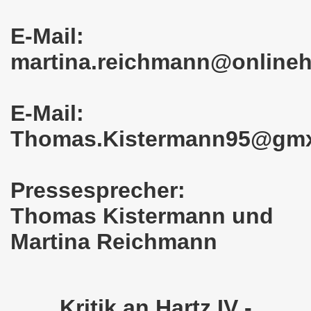
en: Wir protestieren und wir demonstrieren gegen die Anz
E-Mail:
er Saale setzt am 27.01.2024 Verbot der MLPD-Fahne mit p
martina.reichmann@online
kirchen zeigt am 05.02.2024 Flagge um 17.30 Uhr auf dem 
uch am 08.01.2024 der Diskriminierung und der Kriminalisi
E-Mail:
.2023 gestorben - Nachruf der Koordinierungsgruppe
Thomas.Kistermann95@gm
-Bewegung: Protest gegen Arbeitsplatzvernichtung und Prot
olizeieinsatz gegen Kundgebung und gegen Frank Oettler am
Pressesprecher:
Thomas Kistermann und
ionen durch die Innenstädte von Stuttgart, von Erfurt 
Martina Reichmann
-Bewegung am 09.10.2023 um 17.30 Uhr auf dem Heinrich-Kö
stermann und von Martina Reichmann: Gelungenes Fest am
demo-Bewegung - feier am 11.09.2023 um 17.30 Uhr auf dem 
Kritik an Hartz IV -