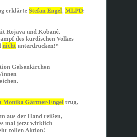
g erklärte
Stefan Engel
,
MLPD
:
 mit Rojava und Kobanê,
ampf des kurdischen Volkes
d
nicht
unterdrücken!“
ion Gelsenkirchen
/innen
eichen.
n Monika Gärtner-Enge
l
trug,
am aus der Hand reißen,
es mal jetzt wirklich
hr tollen Aktion!