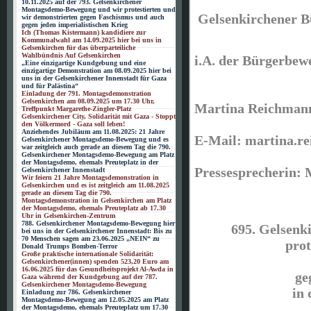
10.11.2025 auf der 793. Gelsenkirchener
Montagsdemo-Bewegung und wir protestierten und
Gelsenkirchener 
wir demonstrierten gegen Faschismus und auch
gegen jeden imperialistischen Krieg
Ich (Thomas Kistermann) kandidiere zur
Kommunalwahl am 14.09.2025 hier bei uns in
Gelsenkirchen für das überparteiliche
Wahlbündnis Auf Gelsenkirchen
i.A. der Bürgerbe
„Eine einzigartige Kundgebung und eine
einzigartige Demonstration am 08.09.2025 hier bei
uns in der Gelsenkirchener Innenstadt für Gaza
und für Palästina“
Einladung der 791. Montagsdemonstration
Gelsenkirchen am 08.09.2025 um 17.30 Uhr,
Martina Reichman
Treffpunkt Margarethe-Zingler-Platz
Gelsenkirchener City, Solidarität mit Gaza - Stoppt
den Völkermord - Gaza soll leben!
Anziehendes Jubiläum am 11.08.2025: 21 Jahre
E-Mail: martina.r
Gelsenkirchener Montagsdemo-Bewegung und es
war zeitgleich auch gerade an diesem Tag die 790.
Gelsenkirchener Montagsdemo-Bewegung am Platz
der Montagsdemo, ehemals Preuteplatz in der
Pressesprecherin:
Gelsenkirchener Innenstadt
Wir feiern 21 Jahre Montagsdemonstration in
Gelsenkirchen und es ist zeitgleich am 11.08.2025
gerade an diesem Tag die 790.
Montagsdemonstration in Gelsenkirchen am Platz
der Montagsdemo, ehemals Preuteplatz ab 17.30
Uhr in Gelsenkirchen-Zentrum
788. Gelsenkirchener Montagsdemo-Bewegung hier
695. Gelsen
bei uns in der Gelsenkirchener Innenstadt: Bis zu
70 Menschen sagen am 23.06.2025 „NEIN“ zu
prot
Donald Trumps Bomben-Terror
Große praktische internationale Solidarität:
Gelsenkirchener(innen) spenden 523,20 Euro am
16.06.2025 für das Gesundheitsprojekt Al-Awda in
ge
Gaza während der Kundgebung auf der 787.
Gelsenkirchener Montagsdemo-Bewegung
in
Einladung zur 786. Gelsenkirchener
Montagsdemo-Bewegung am 12.05.2025 am Platz
der Montagsdemo, ehemals Preuteplatz um 17.30