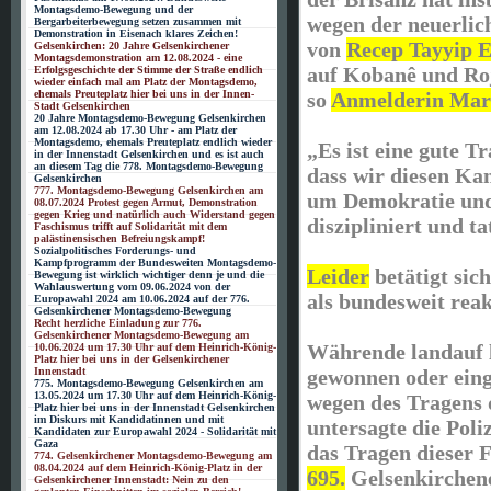
Montagsdemo-Bewegung und der
wegen der neuerlic
Bergarbeiterbewegung setzen zusammen mit
Demonstration in Eisenach klares Zeichen!
von
Recep Tayyip 
Gelsenkirchen: 20 Jahre Gelsenkirchener
Montagsdemonstration am 12.08.2024 - eine
auf Kobanê und Ro
Erfolgsgeschichte der Stimme der Straße endlich
wieder einfach mal am Platz der Montagsdemo,
ehemals Preuteplatz hier bei uns in der Innen-
so
Anmelderin Mar
Stadt Gelsenkirchen
20 Jahre Montagsdemo-Bewegung Gelsenkirchen
am 12.08.2024 ab 17.30 Uhr - am Platz der
Montagsdemo, ehemals Preuteplatz endlich wieder
„Es ist eine gute Tr
in der Innenstadt Gelsenkirchen und es ist auch
an diesem Tag die 778. Montagsdemo-Bewegung
dass wir diesen Ka
Gelsenkirchen
777. Montagsdemo-Bewegung Gelsenkirchen am
um Demokratie und
08.07.2024 Protest gegen Armut, Demonstration
gegen Krieg und natürlich auch Widerstand gegen
diszipliniert und ta
Faschismus trifft auf Solidarität mit dem
palästinensischen Befreiungskampf!
Sozialpolitisches Forderungs- und
Kampfprogramm der Bundesweiten Montagsdemo-
Leider
betätigt sic
Bewegung ist wirklich wichtiger denn je und die
Wahlauswertung vom 09.06.2024 von der
als bundesweit reak
Europawahl 2024 am 10.06.2024 auf der 776.
Gelsenkirchener Montagsdemo-Bewegung
Recht herzliche Einladung zur 776.
Gelsenkirchener Montagsdemo-Bewegung am
Währende landauf 
10.06.2024 um 17.30 Uhr auf dem Heinrich-König-
Platz hier bei uns in der Gelsenkirchener
Innenstadt
gewonnen oder eing
775. Montagsdemo-Bewegung Gelsenkirchen am
13.05.2024 um 17.30 Uhr auf dem Heinrich-König-
wegen des Tragens 
Platz hier bei uns in der Innenstadt Gelsenkirchen
im Diskurs mit Kandidatinnen und mit
untersagte die Poli
Kandidaten zur Europawahl 2024 - Solidarität mit
Gaza
das Tragen dieser 
774. Gelsenkirchener Montagsdemo-Bewegung am
08.04.2024 auf dem Heinrich-König-Platz in der
695.
Gelsenkirchen
Gelsenkirchener Innenstadt: Nein zu den