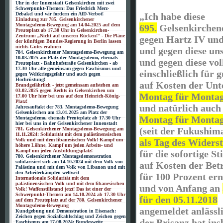
Uhr in der Innenstadt Gelsenkirchen mit zwei
Schwerpunkt-Themen: Das Friedrich Merz-
Debakel und wir fordern ein AfD-Verbot!
„Ich habe diese
Einladung zur 785. Gelsenkirchener
Montagsdemo-Bewegung am 14.04.2025 auf dem
695.
Gelsenkirchen
Preuteplatz ab 17.30 Uhr in Gelsenkirchen-
Zentrum: „Nicht auf unseren Rücken!“ - Die Pläne
gegen Hartz IV und
der künftigen Bundes-Regierung in Berlin lassen
nichts Gutes erahnen
und gegen diese uns
784. Gelsenkirchener Montagsdemo-Bewegung am
10.03.2025 am Platz der Montagsdemo, ehemals
und gegen diese vol
Preuteplatz - Bahnhofstraße Gelsenkirchen - ab
17.30 Uhr alle gemeinsam gegen Faschismus und
einschließlich für 
gegen Weltkriegsgefahr und auch gegen
Hochrüstung!
auf Kosten der Unt
Brandgefährlich - jetzt gemeinsam aufstehen am
03.02.2025 gegen Rechts in Gelsenkirchen um
Montag für Montag 
17.00 Uhr hier bei uns auf dem Heinrich-König-
Platz!
und natürlich auch
Jahresauftakt der 783. Montagsdemo-Bewegung
Gelsenkirchen am 13.01.2025 am Platz der
Montag für Montag 
Montagsdemo, ehemals Preuteplatz ab 17.30 Uhr
hier bei uns in der Gelsenkirchener Innenstadt
(seit der Fukushi
781. Gelsenkirchener Montagsdemo-Bewegung am
11.11.2024: Solidarität mit dem palästinensischen
Volk und mit dem libanesischen Volk! Kampf um
als Tag des Widers
höhere Löhne, Kampf um jeden Arbeits- und
Kampf um jeden Ausbildungsplatz!
für die sofortige St
780. Gelsenkirchener Montagsdemonstration
solidarisiert sich am 14.10.2024 mit dem Volk von
auf Kosten der Bet
Palästina und mit dem Volk von Libanon und mit
den Arbeiterkämpfen weltweit
für 100 Prozent er
Internationale Solidarität mit dem
palästinensischen Volk und mit dem libanesischen
und von Anfang an
Volk! Waffenstillstand jetzt! Das ist einer der
Schwerpunkt-Themen am 14.10.2024 ab 17.30 Uhr
für den 05.11.2018
auf dem Preuteplatz auf der 780. Gelsenkirchener
Montagsdemo-Bewegung
angemeldet anlässl
Kundgebung und Demonstration in Eisenach:
Zeichen gegen Sozialkahlschlag und Zeichen gegen
der Brisanz hat in
Faschismus am 17.08.2024: Bundesweite