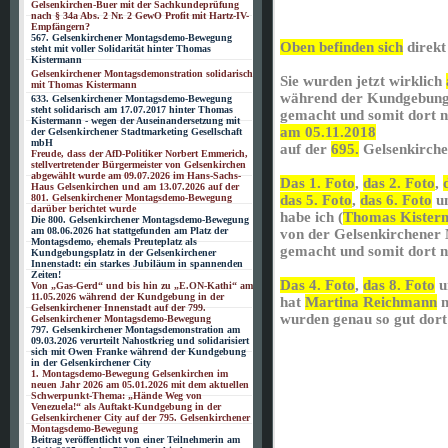
Gelsenkirchen-Buer mit der Sachkundeprüfung
nach § 34a Abs. 2 Nr. 2 GewO Profit mit Hartz-IV-
Empfängern?
567. Gelsenkirchener Montagsdemo-Bewegung
Oben befinden sich
direkt
steht mit voller Solidarität hinter Thomas
Kistermann
Gelsenkirchener Montagsdemonstration solidarisch
Sie wurden jetzt wirklich
mit Thomas Kistermann
während der Kundgebung
633. Gelsenkirchener Montagsdemo-Bewegung
steht solidarisch am 17.07.2017 hinter Thomas
gemacht und somit dort n
Kistermann - wegen der Auseinandersetzung mit
am 05.11.2018
der Gelsenkirchener Stadtmarketing Gesellschaft
mbH
auf der
695.
Gelsenkirch
Freude, dass der AfD-Politiker Norbert Emmerich,
stellvertretender Bürgermeister von Gelsenkirchen
abgewählt wurde am 09.07.2026 im Hans-Sachs-
Das 1. Foto
,
das 2. Foto
,
Haus Gelsenkirchen und am 13.07.2026 auf der
801. Gelsenkirchener Montagsdemo-Bewegung
das 5. Foto
,
das 6. Foto
u
darüber berichtet wurde
habe ich (
Thomas Kister
Die 800. Gelsenkirchener Montagsdemo-Bewegung
am 08.06.2026 hat stattgefunden am Platz der
von der Gelsenkirchene
Montagsdemo, ehemals Preuteplatz als
gemacht und somit dort na
Kundgebungsplatz in der Gelsenkirchener
Innenstadt: ein starkes Jubiläum in spannenden
Zeiten!
Das 4. Foto
,
das 8. Foto
u
Von „Gas-Gerd“ und bis hin zu „E.ON-Kathi“ am
11.05.2026 während der Kundgebung in der
hat
Martina Reichmann
m
Gelsenkirchener Innenstadt auf der 799.
wurden genau so gut dort
Gelsenkirchener Montagsdemo-Bewegung
797. Gelsenkirchener Montagsdemonstration am
09.03.2026 verurteilt Nahostkrieg und solidarisiert
sich mit Owen Franke während der Kundgebung
in der Gelsenkirchener City
1. Montagsdemo-Bewegung Gelsenkirchen im
neuen Jahr 2026 am 05.01.2026 mit dem aktuellen
Schwerpunkt-Thema: „Hände Weg von
Venezuela!“ als Auftakt-Kundgebung in der
Gelsenkirchener City auf der 795. Gelsenkirchener
Montagsdemo-Bewegung
Beitrag veröffentlicht von einer Teilnehmerin am