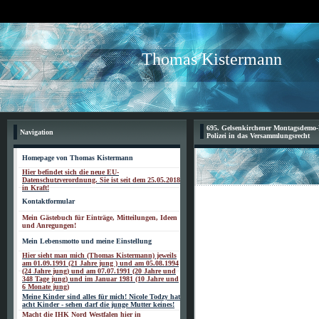
Thomas Kistermann
695. Gelsenkirchener Montagsdemo-B
Navigation
Polizei in das Versammlungsrecht
Homepage von Thomas Kistermann
Hier befindet sich die neue EU-
Datenschutzverordnung. Sie ist seit dem 25.05.2018
in Kraft!
Kontaktformular
Mein Gästebuch für Einträge, Mitteilungen, Ideen
und Anregungen!
Mein Lebensmotto und meine Einstellung
Hier sieht man mich (Thomas Kistermann) jeweils
am 01.09.1991 (21 Jahre jung ) und am 05.08.1994
(24 Jahre jung) und am 07.07.1991 (20 Jahre und
348 Tage jung) und im Januar 1981 (10 Jahre und
6 Monate jung)
Meine Kinder sind alles für mich! Nicole Todzy hat
acht Kinder - sehen darf die junge Mutter keines!
Macht die IHK Nord Westfalen hier in