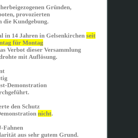
 herbeigezogenen Gründen,
boten, provozierten
en die Kundgebung.
l in 14 Jahren in Gelsenkirchen
seit
ntag für Montag
 das Verbot dieser Versammlung
drohte mit Auflösung.
nt
tig
est-Demonstration
rchgeführt.
erte den Schutz
 Demonstration
nicht
.
J-Fahnen
idarität aus sehr gutem Grund.