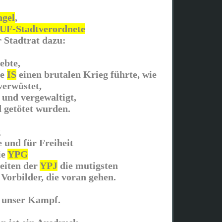
ngel
,
UF-Stadtverordnete
 Stadtrat dazu:
ebte,
he
IS
einen brutalen Krieg führte, wie
verwüstet,
 und vergewaltigt,
d getötet wurden.
g
 und für Freiheit
ie
YPG
eiten der
YPJ
die mutigsten
orbilder, die voran gehen.
h unser Kampf.