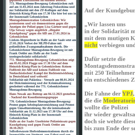
geplanten Einschnitten im sozialen Bereich!
773. Montagsdemo-Bewegung Gelsenkirchen ruft
auf am 11.03.2024 zum Jahrestag Fukushima und
Auf der Kundgebun
zur Solidarität mit den ZF-Kollegen auf dem
Heinrich-König-Platz um 17.30 Uhr hier bei uns in
der Innenstadt Gelsenkirchen
Montagsdemonstration Gelsenkirchen: Wir
„Wir lassen uns
protestieren und wir demonstrieren gegen die
Anzeigen der Polizei gegen Lisa Gärtner und gegen
in der Solidarität
Ulja Serway wegen angeblich „illegaler
Kundgebung“ gegen die AfD am 27.01.2024 in
mit dem mutigen K
Gelsenkirchen
Linken-Abgeordnete in Halle an der Saale setzt am
27.01.2024 Verbot der MLPD-Fahne mit
nicht
verbiegen un
polizeilichen Zwangsmaßnahmen durch. Die
Gelsenkirchener Montagsdemo-Bewegung ist mit
Frank Oettler aus Halle an der Saale
uneingeschränkt solidarisch!
Dafür setzte die
772. Montagsdemo-Bewegung Gelsenkirchen zeigt
am 05.02.2024 Flagge um 17.30 Uhr auf dem
Montagsdemonstrat
Heinrich-König-Platz in Gelsenkirchen: Keinen
Fußbreit der AfD und keinen Fußbreit von
mit 250 Teilnehmer
Neofaschistischen! Kampf der Rechtsentwicklung -
in Deutschland und weltweit!
ein entschiedenes Z
Solidarität mit Palästina - Versuch am 08.01.2024
der Diskriminierung und der Kriminalisierung
gescheitert während der 771. Gelsenkirchener
Montagsdemo-Bewegung
Die Fahne der
YPJ
,
Hans Nowak aus Bottrop am 04.12.2023 gestorben
- Nachruf der Koordinierungsgruppe
die die
Moderatori
770. Gelsenkirchener Montagsdemo-Bewegung:
Protest gegen Arbeitsplatzvernichtung und Protest
wollte die Polizei
gegen Umweltzerstörung, für die internationale
Solidarität am 11.12.2023 um 17.30 Uhr auf dem
ihr wieder gewalts
Heinrich-König-Platz in der Innenstadt
Gelsenkirchen
doch sie wehte dies
Halle an der Saale: Unerhörter Polizeieinsatz gegen
Kundgebung und gegen Frank Oettler am
bis zum Ende der se
30.10.2023
Selbstbewusste Herbstdemonstrationen durch die
Innenstädte von Stuttgart, von Erfurt und von