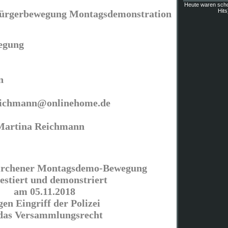
Heute waren sch
Hits
Bürgerbewegung Montagsdemonstration
wegung
n
eichmann@onlinehome.de
 Martina Reichmann
kirchener Montagsdemo-Bewegung
estiert und demonstriert
am 05.11.2018
gen Eingriff der Polizei
 das Versammlungsrecht