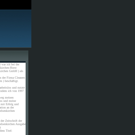
 war ich bei der
kirchen-Horst
kirchen GmbH ) als
n der Firma Cleaners
n ) beschäftigt.
rbeitslos und nutzte
 indem ich von 1997
weg meinen
uss und meine
 mit Erfolg und
ation an der
elsenkirchen
der Zeitschrift der
elsenkirchen Ausgabe
)
dem Titel: