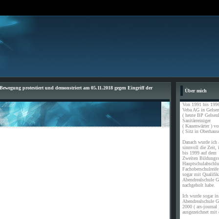
ewegung protestiert und demonstriert am 05.11.2018 gegen Eingriff der
Über mich
Von 1991 bis 1996
Veba AG in Gelsen
( heute BP Gelsen
Sanitärreiniger
( Kauenwärter ) vo
( Sitz in Oberhause
Danach wurde ich a
sinnvoll die Zeit,
bis 1999 auf dem
Zweiten Bildungs
Hauptschulabschl
Fachoberschulreife
sogar mit Qualifik
Abendrealschule G
nachgeholt habe.
Ich wurde sogar in 
Abendrealschule G
2000 ( ars-journal 
ausgezeichnet mit 