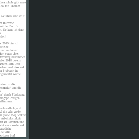
drealschule gibt neue
rview mit Thomas
natürlich sehr stolz!
st Interesse
it der Politik
en. So kam ich dann
r
tion!
ar 2019 bin ich
be eine
e und in diesem
ort sogar einen
eitsvertrag bekommen
ober 2018 bereits
annten Mini-Job
eilzeit und dass auf
en Probezeit in
ngerechtet wurde.
etzes ist die
itsmarkt“ und die
n
en“ durch Förderung
rungspflichtigen
ältnissen.
uch endlich jetzt
al die sehr große
hr große Möglichkeit
 Arbeitslosigkeit
eit zu kommen und
icht mehr weder auf
staatliche
n der ARGE
ewiesen bin!