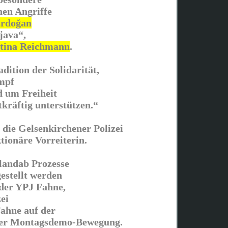
hen Angriffe
Erdoğan
java“,
tina Reichmann
.
adition der Solidarität,
mpf
 um Freiheit
tkräftig unterstützen.“
h die Gelsenkirchener Polizei
tionäre Vorreiterin.
landab Prozesse
estellt werden
der YPJ Fahne,
zei
Fahne auf der
er Montagsdemo-Bewegung.