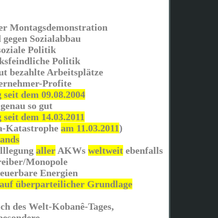
er Montagsdemonstration
 gegen Sozialabbau
oziale Politik
ksfeindliche Politik
gut bezahlte Arbeitsplätze
ernehmer-Profite
seit dem 09.08.2004
 genau so gut
seit dem 14.03.2011
ma-Katastrophe
am 11.03.2011
)
tands
illlegung
aller
AKWs
weltweit
ebenfalls
reiber/Monopole
neuerbare Energien
auf überparteilicher Grundlage
ich des Welt-Kobanê-Tages,
sbesondere