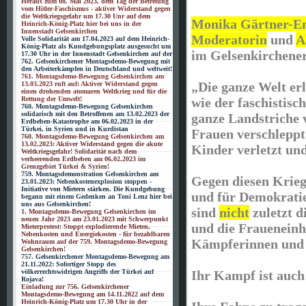
Heraus zum 08. Mai 2023, dem Tag der Befreiung
vom Hitler-Faschismus - aktiver Widerstand gegen
die Weltkriegsgefahr um 17.30 Unr auf dem
Monika Gärtner-E
Heinrich-König-Platz hier bei uns in der
Innenstadt Gelsenkirchen
Moderatorin
und
A
Volle Solidarität am 17.04.2023 auf dem Heinrich-
König-Platz als Kundgebungsplatz ausgesucht um
im Gelsenkirchener
17.30 Uhr in der Innenstadt Gelsenkirchen auf der
762. Gelsenkirchener Montagsdemo-Bewegung mit
den Arbeiterkämpfen in Deutschland und weltweit!
761. Montagsdemo-Bewegung Gelsenkirchen am
„Die ganze Welt erl
13.03.2023 ruft auf: Aktiver Widerstand gegen
einen drohenden atomaren Weltkrieg und für die
Rettung der Umwelt!
wie der faschistisc
760. Montagsdemo-Bewegung Gelsenkirchen
solidarisch mit den Betroffenen am 13.02.2023 der
ganze Landstriche 
Erdbeben-Katastrophe am 06.02.2023 in der
Türkei, in Syrien und in Kurdistan
Frauen verschleppt
760. Montagsdemo-Bewegung Gelsenkirchen am
13.02.2023: Aktiver Widerstand gegen die akute
Kinder verletzt un
Weltkriegsgefahr! Solidarität nach dem
verheerenden Erdbeben am 06.02.2023 im
Grenzgebiet Türkei & Syrien!
759. Montagsdemonstration Gelsenkirchen am
Gegen diesen Krie
23.01.2023: Nebenkostenexplosion stoppen -
Initiative von Mietern stärken. Die Kundgebung
und für Demokratie
begann mit einem Gedenken an Toni Lenz hier bei
uns aus Gelsenkirchen!
sind
nicht
zuletzt d
1. Montagsdemo-Bewegung Gelsenkirchen im
neuen Jahr 2023 am 23.01.2023 mit Schwerpunkt
und die Fraueneinh
Mieterprotest: Stoppt explodierende Mieten,
Nebenkosten und Energiekosten - für bezahlbaren
Kämpferinnen und V
Wohnraum auf der 759. Montagsdemo-Bewegung
Gelsenkirchen!
757. Gelsenkirchener Montagsdemo-Bewegung am
21.11.2022: Sofortiger Stopp des
völkerrechtswidrigen Angriffs der Türkei auf
Ihr Kampf ist auc
Rojava!
Einladung zur 756. Gelsenkirchener
Montagsdemo-Bewegung am 14.11.2022 auf dem
Heinrich-König-Platz um 17.30 Uhr in der