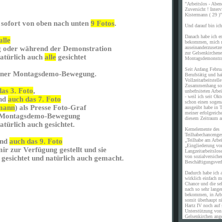
"Arbeitslos - Aben
Zuversicht ! Inte
Kistermann ( 29 )"
 sofort von oben nach unten
9 Fotos
.
Und darauf bin ich 
Danach habe ich er
alle
bekommen, mich m
auseinanderzusetz
 oder während der Demonstration
zur Gelsenkirchene
atürlich auch
alle
gesichtet
Montagsdemonstra
Seit Anfang Febru
ener Montagsdemo-Bewegung.
Berufstätig und ha
Vollzeitarbeitstell
Zusammenhang sof
das 3. Foto
,
unbefrsiteten Arb
- weil ich seit Okt
nd
auch das 7. Foto
schon einen sogen
mann
) als Presse Foto-Graf
ausgeübt habe in T
meiner erfolgreich
r Montagsdemo-Bewegung
diesem Zeitraum a
türlich auch gesichtet.
Kernelemente des
Teilhabechancenges
„Teilhabe am Arbe
nd
auch das 9. Foto
„Eingliederung vo
ir zur Verfügung gestellt und sie
Langzeitarbeitslos
von sozialversiche
 gesichtet und natürlich auch gemacht.
Beschäftigungsverh
Dadurch habe ich a
wirklich einfach m
Chance und die se
nach so sehr langer
bekommen, in Arb
somit überhaupt n
Hartz IV noch auf 
Unterstützung vo
Gelsenkirchen ang