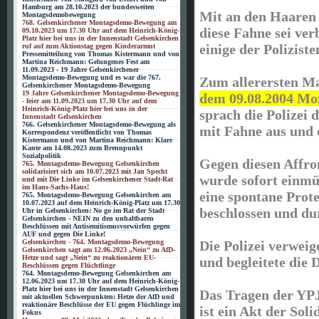
Hamburg am 28.10.2023 der bundesweiten
Mit an den Haaren
Montagsdemobewegung
768. Gelsenkirchener Montagsdemo-Bewegung am
diese Fahne sei ver
09.10.2023 um 17.30 Uhr auf dem Heinrich-König-
Platz hier bei uns in der Innenstadt Gelsenkirchen
einige der Polizist
ruf auf zum Aktionstag gegen Kinderarmut
Pressemitteilung von Thomas Kistermann und von
Martina Reichmann: Gelungenes Fest am
11.09.2023 - 19 Jahre Gelsenkirchener
Montagsdemo-Bewegung und es war die 767.
Zum allerersten Ma
Gelsenkirchener Montagsdemo-Bewegung
19 Jahre Gelsenkirchener Montagsdemo-Bewegung
dem 09.08.2004 Mo
- feier am 11.09.2023 um 17.30 Uhr auf dem
Heinrich-König-Platz hier bei uns in der
sprach die Polizei
Innenstadt Gelsenkirchen
766. Gelsenkirchener Montagsdemo-Bewegung als
mit Fahne aus und 
Korrespondenz veröffentlicht von Thomas
Kistermann und von Martina Reichmann: Klare
Kante am 14.08.2023 zum Brennpunkt
Sozialpolitik
Gegen diesen Affro
765. Montagsdemo-Bewegung Gelsenkirchen
solidarisiert sich am 10.07.2023 mit Jan Specht
wurde sofort einmü
und mit Die Linke im Gelsenkirchener Stadt-Rat
im Hans-Sachs-Haus!
eine spontane Prot
765. Montagsdemo-Bewegung Gelsenkirchen am
10.07.2023 auf dem Heinrich-König-Platz um 17.30
beschlossen und du
Uhr in Gelsenkirchen: No go im Rat der Stadt
Gelsenkirchen - NEIN zu den unhaltbaren
Beschlüssen mit Antisemitismusvorwürfen gegen
AUF und gegen Die Linke!
Gelsenkirchen - 764. Montagsdemo-Bewegung
Die Polizei verweig
Gelsenkirchen sagt am 12.06.2023 „Nein“ zu AfD-
Hetze und sagt „Nein“ zu reaktionären EU-
und begleitete die
Beschlüssen gegen Flüchtlinge
764. Montagsdemo-Bewegung Gelsenkirchen am
12.06.2023 um 17.30 Uhr auf dem Heinrich-König-
Platz hier bei uns in der Innenstadt Gelsenkirchen
Das Tragen der YP
mit aktuellen Schwerpunkten: Hetze der AfD und
reaktionäre Beschlüsse der EU gegen Flüchlinge im
ist ein Akt der Sol
Fokus