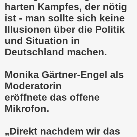
harten Kampfes, der nötig
ntag, den 08.11.2021 Tag des Widerstands für die Rettung
ist - man sollte sich keine
Armut und auch gegen Arbeitsplatzvernichtung stand im M
Illusionen über die Politik
gegen die Abwälzung der Krisenlasten auf unserem Rücke
und Situation in
sdemonstration in Gelsenkirchenen-Buer am 11.10.2021 und
Deutschland machen.
37. Gelsenkirchener Montagsdemo-Bewegung am 11.10.2021 
re auch wieder für die Landesliste der internationalisti
Monika Gärtner-Engel als
nkirchen am 13.09.2021 im direkten Gespräch - Diskussi
Moderatorin
eröffnete das offene
onstration solidarisch am 12.07.2021 mit Stefan Engel, m
Mikrofon.
34. Montagsdemo-Bewegung Gelsenkirchen am 12.07.2021!
Gelsenkirchener Bürger am 14.06.2021 müssen alle wirklic
„Direkt nachdem wir das
33. Gelsenkirchener Montagsdemo-Bewegung am 14.06.2021