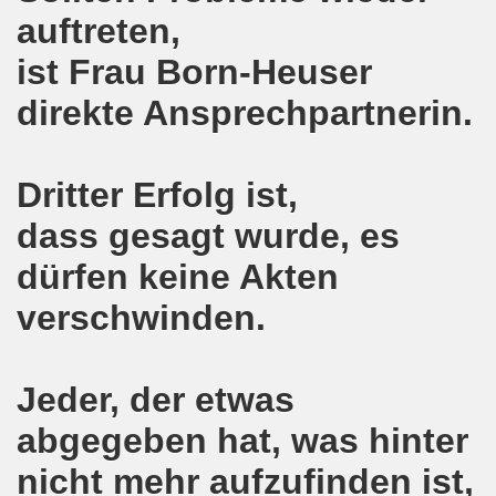
auftreten,
Bewegung demonstriert und protestiert weiterhin aktiv gegen 
ist Frau Born-Heuser
o-Bewegung in Gelsenkirchen: unübersehbares bewegendes 
direkte Ansprechpartnerin.
 Welt! Sofortiger Stopp der Bombardierungen von Aleppo!
-Bewegung ruft zusammen mit der Flüchtlingsinitiative Gel
Dritter Erfolg ist,
eiten Herbstdemonstration in Berlin
dass gesagt wurde, es
 und Teilnehmer, 15 Städte, Menschen aus mindestens 9 Länd
dürfen keine Akten
verschwinden.
o-Bewegung am 19.09.2016 in Gelsenkirchen aktiv gegen 
mo-Bewegung im Zeichen "Aktiv gegen Kinderarmut!"
Jeder, der etwas
egung und Flüchtlinge rufen auf zur großen Demonstrati
abgegeben hat, was hinter
-Bewegung am Montag, den 12.09.2016 bereitet die diesjäh
nicht mehr aufzufinden ist,