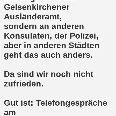
Gelsenkirchener
hen am 13.10.2018 mit tollem Beitrag in Berlin
Ausländeramt,
lin! Setzen wir gemeinsam ein kämpferisches Zeichen gegen
sondern an anderen
senkirchener Montagsdemonstration: Kampf gegen Zechen-
Konsulaten, der Polizei,
o-Bewegung am 01.10.2018 - gegen die Rechtsentwicklung d
aber in anderen Städten
geht das auch anders.
tärken und wichtige Informationen zur 15. Herbstdemonstrat
 Arbeiter und Montagsdemonstranten Frank Oettler aus Hall
Da sind wir noch nicht
9. Montagsdemo-Bewegung in Gelsenkirchen
zufrieden.
onstration: Beeindruckender Protest am 17.09.2018 gege
 Regierung in Berlin als Teil der Großdemonstration #untei
Gut ist: Telefongespräche
mo-Bewegung am 17.09.2018 ruft auf zum Protest gegen Z
am