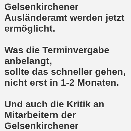
pfenden Arbeiter und an die kämpfenden Arbeiterinnen bei 
Gelsenkirchener
Ausländeramt werden jetzt
 Gelsenkirchen: Eine Erfolgsgeschichte und eine Feier am
ermöglicht.
m 20.08.2018 in Gelsenkirchen - ein Grund zu feiern!
-Bewegung am 13.08.2018 hält weiterhin wie bisher daran fe
Was die Terminvergabe
o-Bewegung am 06.08.2018 unter dem Motto: "Seebrücke s
anbelangt,
4 Jahre Gelsenkirchener Montagsdemo-Bewegung am 20.08.
sollte das schneller gehen,
irchen ist mit den streikenden Kolleginnen und mit den s
nicht erst in 1-2 Monaten.
018 - der Kultursaal und das Haus des Widerstands in der "H
Und auch die Kritik an
en ruft am 23.07.2018 mit auf zur Protestdemonstration: De
Mitarbeitern der
nell und wirklich sehr kreativ: Eine junge Frau ergreift se
Gelsenkirchener
hen am 07.07.2018 aktiver Part bei der Düsseldorfer De