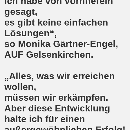
Ich habe von vornherein
e auch am 24.09.2017 für die internationalistische Liste M
gesagt,
andidaten zur Bundestagswahl in Berlin am 24.09.2017
es gibt keine einfachen
egung im direkten Gespräch - Diskussion mit Kandidatinn
Lösungen“,
so Monika Gärtner-Engel,
er ARGE Gelsenkirchen ein Bewerbungstraining vermittelt
AUF Gelsenkirchen.
ung feiert Erfolg - Weltfrauenaktivistin in Indien wieder 
 die 30-Stunden-Woche bei vollem Lohnausgleich! Kampf für
„Alles, was wir erreichen
ontagsdemo-Bewegung wird zum rauschenden Volksfest mit
wollen,
3 Jahre Gelsenkirchener Montagsdemo-Bewegung am 14. Au
müssen wir erkämpfen.
ali
Aber diese Entwicklung
o-Bewegung steht solidarisch hinter Siegmar Herrlinger,
halte ich für einen
außergewöhnlichen Erfolg!
 Mut machende Demonstration direkt in der Gelsenkirchen