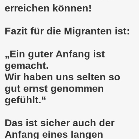
erreichen können!
nkirchen am 14.03.2022: Wir müssen alles tun, um einen W
er Montagsdemo-Bewegung am 14.03.2022 - stärken wir den
Fazit für die Migranten ist:
kirchen am 28.02.2022 - breiter Protest und breiter Wide
„Ein guter Anfang ist
irchen ruft auf am 28.02.2022 zum Tag des Widerstands: Ge
gemacht.
o-Bewegung am 14. Februar 2022 in der Innenstadt Gelsen
Wir haben uns selten so
von der 740. Gelsenkirchener Montagsdemo-Bewegung zum Ja
gut ernst genommen
enkirchen macht im neuen Jahr 2022 am 10.01.2022 eige
gefühlt.“
nkirchen am 13.12.2021 nimmt Ampel-Koalition unter die
dgebung am 06.12.2021 in Halle an der Saale Contra Beweg
Das ist sicher auch der
mo-Bewegung am 08.11.2021 im Zeichen des Kampfs zur Re
Anfang eines langen