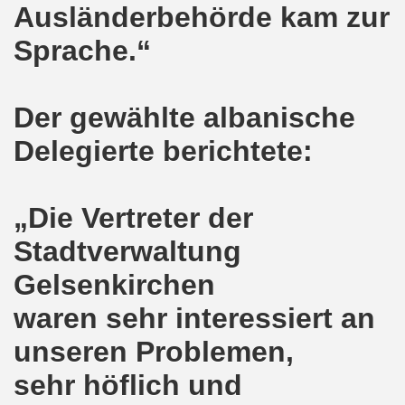
Ausländerbehörde kam zur
senkirchen am 09. Juli 2018 berichtet über NRW-weite Dem
Sprache.“
lsenkirchen am 18.06.2018 als Warm-Up für die NRW-weite
en ergreift Initiative zur Protestdemonstration am 18.0
Der gewählte albanische
nstrationen am 28.05.2018 und am 04.06.2018 jeweils dort 
Delegierte berichtete:
-Bewegung Gelsenkirchen am 28.05.2018
„Die Vertreter der
che 671. Gelsenkirchener Montagsdemo-Bewegung am 14.05.
Stadtverwaltung
o-Bewegung am 07.05.2018 bestärkt Widerstand gegen Har
Gelsenkirchen
senkirchen am 16.04.2018 und am 23.04.2018 mit brisant
waren sehr interessiert an
o-Bewegung im Zeichen des antifaschistischen Protestes
unseren Problemen,
i uns in der Gelsenkirchener Innenstadt am 07.04.2018 erf
sehr höflich und