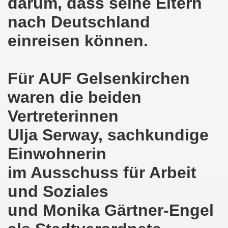
darum, dass seine Eltern
lsenkirchen wieder am 11.05.2020 auf der Straße - Corona
nach Deutschland
egung bleibt aktiv auch in Corona-Zeiten!
einreisen können.
nkirchen als Tag des Widerstands am 09.03.2020: Abschalt
ung am 19.03.2020 zur Corona-Pandemie
Für AUF Gelsenkirchen
nkirchen mahnt am 09.03.2020 an Folgen von Fukushima -
waren die beiden
hen Kampf (offener Brief von Frank Oettler aus Halle an der
Vertreterinnen
Ulja Serway, sachkundige
-Bewegung demonstriert und protestiert am 17.02.2020: St
Einwohnerin
-Bewegung ruft auf am 17.02.2020 zur Demonstration und z
im Ausschuss für Arbeit
wegung wird zum Tag X aufrufen
und Soziales
3. Montagsdemo-Bewegung in Gelsenkirchen ins Jahr 2020 - g
und Monika Gärtner-Engel
o-Bewegung am 14.10.2019 mit klarer Haltung gegen den Kr