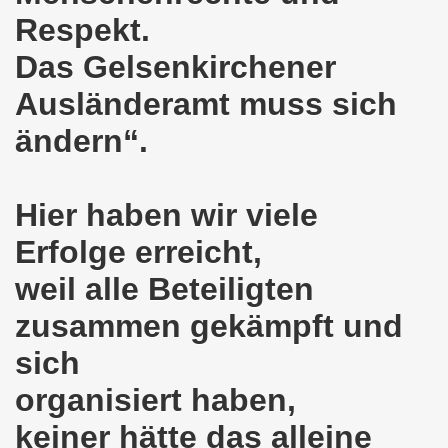
Respekt.
demonstration ist bereit seit dem 22.08.2022 zu kämpfen un
Das Gelsenkirchener
demonstration ruft auf am 22.08.2022 zum Protest und zum
Ausländeramt muss sich
 Gelsenkirchener Montagsdemo-Bewegung: Stärken wir den a
ändern“.
wegung feierte am 11.07.2022 das 750. Jubiläum der 750
r 751. Gelsenkirchener Montagsdemo-Bewegung auf dem Hei
Hier haben wir viele
2022 gegen Inflation, gegen Armut und gegen die Weltkrie
Erfolge erreicht,
onstration mit bis zu etwa ca. 1.500 Teilnehmerinnen und T
weil alle Beteiligten
zusammen gekämpft und
er Montagsdemo-Bewegung am 23.05.2022 - stärken wir den a
sich
eiligte mich aktiv am 01.05.2022 im Zeichen des Kampfes g
organisiert haben,
ler Rechte gleichermaßen bekämpfen am 28.03.2022 auf de
keiner hätte das alleine
 Gelsenkirchener Montagsdemo-Bewegung - stärken wir den 