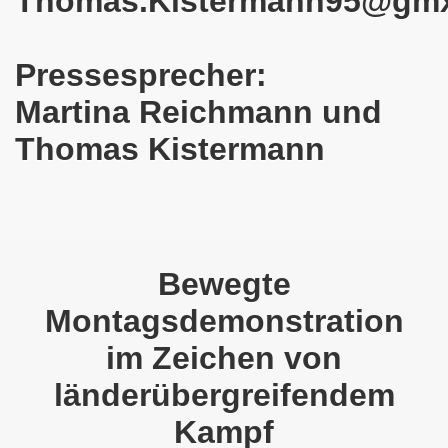
Thomas.Kistermann95@gm
em palästinensischen Volk und mit dem libanesischen Volk! 
Pressesprecher:
n Eisenach: Zeichen gegen Sozialkahlschlag und Zeichen
Martina Reichmann und
rchener Montagsdemonstration am 12.08.2024 - eine Erfolgs
Thomas Kistermann
elsenkirchen am 12.08.2024 ab 17.30 Uhr - am Platz der 
nkirchen am 08.07.2024 Protest gegen Armut, Demonstratio
nd Kampfprogramm der Bundesweiten Montagsdemo-Bewegung
Bewegte
6. Gelsenkirchener Montagsdemo-Bewegung am 10.06.2024 um
Montagsdemonstration
kirchen am 13.05.2024 um 17.30 Uhr auf dem Heinrich-König
im Zeichen von
-Bewegung am 08.04.2024 auf dem Heinrich-König-Platz in 
länderübergreifendem
kirchen ruft auf am 11.03.2024 zum Jahrestag Fukushima un
Kampf