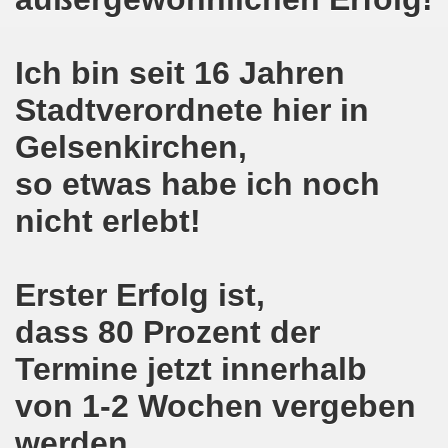
 und die geplante Politik der neuen NRW-Koalition von CD
Ich bin seit 16 Jahren
en steht mit voller Solidarität an der Seite der ukrainis
Stadtverordnete hier in
o-Bewegung erwartet Sicherheit - vor den Machenschaften
Gelsenkirchen,
ktiv werden - 626. Gelsenkirchener Montagsdemo-Bewegung 
so etwas habe ich noch
mo-Bewegung diskutiert Wahlschlappe der SPD
nicht erlebt!
re auch am 14.05.2017 für die MLPD direkt zur Landtagswah
Erster Erfolg ist,
egung bezieht Stellung - NEIN zum Angriff Donald Trumps
dass 80 Prozent der
o-Bewegung ruft auf gegen Donald Trumps Luftangriffe au
Termine jetzt innerhalb
-Bewegung im Zeichen der internationalen Arbeiter-Solidar
von 1-2 Wochen vergeben
e - weg mit Hartz IV, nicht nur Nachbesserung a la Martin S
werden,