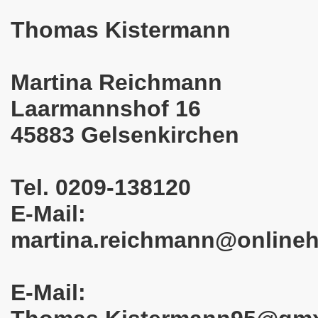
025: 21 Jahre Gelsenkirchener Montagsdemo-Bewegung und 
Thomas Kistermann
stration in Gelsenkirchen und es ist zeitgleich am 11.08.
o-Bewegung hier bei uns in der Gelsenkirchener Innensta
Martina Reichmann
 Solidarität: Gelsenkirchener(innen) spenden 523,20 Euro
Laarmannshof 16
45883 Gelsenkirchen
ner Montagsdemo-Bewegung am 12.05.2025 am Platz der Mont
er Montagsdemo-Bewegung am 14.04.2025 auf dem Preuteplat
Tel. 0209-138120
o-Bewegung am 10.03.2025 am Platz der Montagsdemo, ehe
E-Mail:
m aufstehen am 03.02.2025 gegen Rechts in Gelsenkirchen um
martina.reichmann@online
mo-Bewegung Gelsenkirchen am 13.01.2025 am Platz der Mon
o-Bewegung am 11.11.2024: Solidarität mit dem palästinen
E-Mail:
nstration solidarisiert sich am 14.10.2024 mit dem Volk v