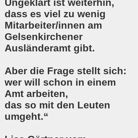
Ungeklärt ist weiterhin,
emonstration auf der bundesweiten Großdemonstration gege
dass es viel zu wenig
Mitarbeiter/innen am
nd Gedenken der Opfer des Anschlags von Ankara
Gelsenkirchener
egung ruft auf zur 12. Herbstdemonstration am 10. Oktob
Ausländeramt gibt.
emo-Bewegung zu TOP Thema Griechenland
nd - drei Brennpunkte bei der 542. Gelsenkirchener Mont
Aber die Frage stellt sich:
Befreiungskampf im Brennpunkt der 541. Gelsenkirchener
wer will schon in einem
sfest am 10. August 2015!
Amt arbeiten,
 für Kinder, die zum REBELL-Sommercamp 2015 fahren!
das so mit den Leuten
umgeht.“
 540. Gelsenkirchener Montagsdemo-Bewegung am 20.07.2015 
 540. Gelsenkirchener Montagsdemo-Bewegung am 20. Juli