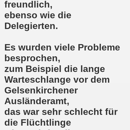
e und gegen die Aufmärsche der Partei "Die Rechte" stehe
freundlich,
ebenso wie die
-Bewegung Gelsenkirchen beim Delegierten-Treffen der 
Delegierten.
nen sind gezwungen, die Tafel in Anspruch zu nehmen!
hier bei uns in Gelsenkirchen. Auftakt der weltweiten intern
Es wurden viele Probleme
nahmt YPG-Fahne trotz richterlicher Erlaubnis
besprochen,
enkirchen mit heißen Brennpunkten
zum Beispiel die lange
Aufruf zur Demonstration "Efrin wird leben" 20.03.2018, ab
Warteschlange vor dem
hen protestiert und demonstriert am 05.03.2018 gegen u
Gelsenkirchener
Ausländeramt,
o-Bewegung begrüßt am 05.03.2018 die neue Regierung in
das war sehr schlecht für
mo-Bewegung solidarisch am 19.02.2018 im Kampf gegen A
die Flüchtlinge
o-Bewegung diskutiert am 19.02.2018 über heißes Eisen 