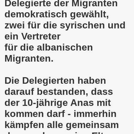
Delegierte der Migranten
8.2020: 16 Jahre Gelsenkirchener Montagsdemo-Bewegung un
demokratisch gewählt,
gsdemo-Bewegung - Jubiläum am 10.08.2020
zwei für die syrischen und
ein Vertreter
nd im Kampf um Arbeitsplätze und auch im Kampf gegen J
für die albanischen
o-Bewegung reiht sich ein am 08.06.2020 in weltweite Pr
Migranten.
 und die einzigartige Show-Einlage von dir aus dem Jahr 198
-Bewegung am 08.06.2020 im Zeichen der Solidarität mit d
Die Delegierten haben
enkirchen am 25.05.2020: Jetzt erst RECHT die Gelsenk
darauf bestanden, dass
nkirchen am 25.05.2020 - Corona-Gerecht und kämpferisch
der 10-jährige Anas mit
nkirchen - Berichte aus erster Hand am 11.05.2020 span
kommen darf - immerhin
kämpfen alle gemeinsam
r Krisenlasten auf Arbeiter, auf Erwerbslose, auf Familien