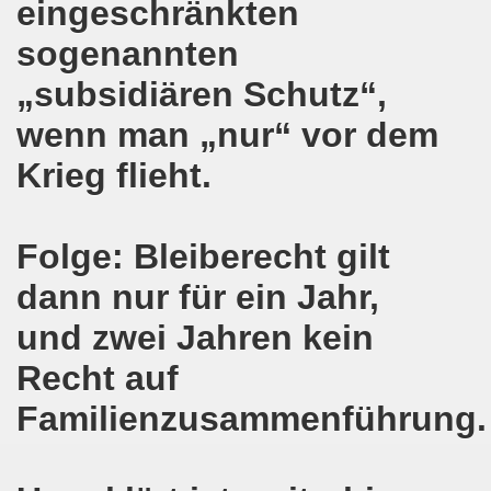
eingeschränkten
nten protestieren gegen die türkische Regierungspolitik u
sogenannten
m Januar 2016 mit vielen brennenden Themen
„subsidiären Schutz“,
egung am 11. Januar 2016 im Zeichen des Protests gegen
wenn man „nur“ vor dem
effen sich ein Jahr nach der Werkschließung - Die Fackel 
Krieg flieht.
 2016 - der Anfang ist gemacht
Folge: Bleiberecht gilt
o-Bewegung startet ins Jahr 2016
dann nur für ein Jahr,
o-Bewegung solidarisch mit Vaillant-Belegschaft
und zwei Jahren kein
mo-Bewegung wendet sich entschieden gegen Politik der 
Recht auf
ion bekräftigt Solidarität für den Kampf der Kolleginnen u
Familienzusammenführung.
 558. Gelsenkirchener Montagsdemo-Bewegung und muss auf
sdemo-Bewegung wird im Zeichen des Protestes gegen die f