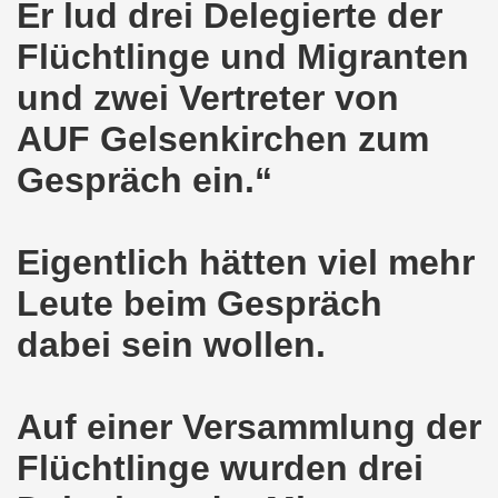
Er lud drei Delegierte der
ener Montagsdemo-Bewegung am 11. Januar 2021
Flüchtlinge und Migranten
mo-Bewegung am 23.11.2020 zum heißen Eisen Corona und
und zwei Vertreter von
o-Bewegung am 02.11.2020 - auf der Straße gegen das Kr
AUF Gelsenkirchen zum
stration am 10.10.2020 in Düsseldorf
Gespräch ein.“
ener Montagsdemo-Bewegung am 02. November 2020
 auf die Bevölkerung! Beschäftigte und Arbeitslose gemein
Eigentlich hätten viel mehr
chen ruft auf: Kommt mit am 10.10.2020 gemeinsam zur B
Leute beim Gespräch
dabei sein wollen.
o-Brennpunkte am 14.09.2020: Wahlauswertung - Lage in M
o-Bewegung am 14.09.2020 mit breiter Themenpalette
Auf einer Versammlung der
re ich (Thomas Kistermann) zur Kommunalwahl für das ü
Flüchtlinge wurden drei
 Gesetz und dadurch wurde bis zum heutigen Zeitpunkt im Jah