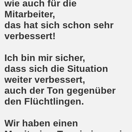
wie auch für die
o-Bewegung in Gelsenkirchen am 05.02.2018 wächst auf r
Mitarbeiter,
o-Bewegung am 05.02.2018 diskutiert über Regierungsbildu
das hat sich schon sehr
gen die türkische Invasion in Afrin - kämpferisch, lebendig
verbessert!
gung ruft auf zur ruhrgebietsweiten Demonstration am 29.
Ich bin mir sicher,
-Bewegung fordert mit über 300facher Stimme: Stoppt die A
dass sich die Situation
-Bewegung ruft auf zum Protest gegen die Angriffe der Tür
weiter verbessert,
wegung mit gutem Start ins Jahr 2018
auch der Ton gegenüber
-Bewegung am 18.12.2017 bestärkt die klare Position: Ha
den Flüchtlingen.
ltigendes Zeichen der Solidarität der Völker!
chen ruft zu Protesten und zu Demonstrationen gegen D
Wir haben einen
 11.11.2017 in Bonn! 2.000 Teilnehmerinnen und Teilnehme