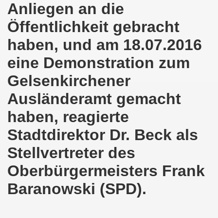
Anliegen an die
o-Bewegung am 17.05.2021 setzt Zeichen der Solidarität m
Öffentlichkeit gebracht
nkirchen am 12.04.2021: Klare Kante gegen Corona-Leugner
haben, und am 18.07.2016
os als einer der Schwerpunkt-Themen am 12.04.2021 der 
eine Demonstration zum
Gelsenkirchener
enkirchen am 29.03.2021 mit großem Zuspruch - gefragt
Ausländeramt gemacht
sdemo-Bewegung am 29.03.2021 steht konsequent gegen das
haben, reagierte
wegung sendet kämpferische Grüße am 08.03.2021 zum Int
Stadtdirektor Dr. Beck als
o-Bewegung am 08.03.2021 im Zeichen des Internationale
Stellvertreter des
28. Gelsenkirchener Montagsdemo-Bewegung am 08. März 20
Oberbürgermeisters Frank
21 bei Eiseskälte gegen die katastrophale Flüchtlings- un
Baranowski (SPD).
nkirchener Montagsdemo-Bewegung am 15. Februar 2021 - we