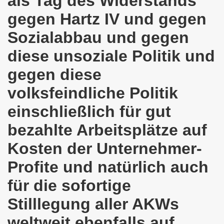
als Tag des Widerstands
o-Bewegung als Korrespondenz veröffentlicht von Thomas 
gegen Hartz IV und gegen
Sozialabbau und gegen
kirchen solidarisiert sich am 10.07.2023 mit Jan Specht 
diese unsoziale Politik und
nkirchen am 10.07.2023 auf dem Heinrich-König-Platz um 1
gegen diese
o-Bewegung Gelsenkirchen sagt am 12.06.2023 „Nein“ zu A
volksfeindliche Politik
kirchen am 12.06.2023 um 17.30 Uhr auf dem Heinrich-Köni
einschließlich für gut
 der Befreiung vom Hitler-Faschismus - aktiver Widerstand 
bezahlte Arbeitsplätze auf
auf dem Heinrich-König-Platz als Kundgebungsplatz ausges
Kosten der Unternehmer-
nkirchen am 13.03.2023 ruft auf: Aktiver Widerstand gege
Profite und natürlich auch
für die sofortige
kirchen solidarisch mit den Betroffenen am 13.02.2023 de
Stilllegung aller AKWs
nkirchen am 13.02.2023: Aktiver Widerstand gegen die aku
weltweit ebenfalls auf