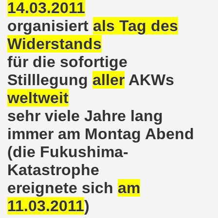
lsenkirchen wieder am 11.05.2020 auf der Straße - Corona
14.03.2011
organisiert
als Tag des
egung bleibt aktiv auch in Corona-Zeiten!
Widerstands
nkirchen als Tag des Widerstands am 09.03.2020: Abschalt
für die sofortige
ung am 19.03.2020 zur Corona-Pandemie
Stilllegung
aller
AKWs
nkirchen mahnt am 09.03.2020 an Folgen von Fukushima -
weltweit
hen Kampf (offener Brief von Frank Oettler aus Halle an der
sehr viele Jahre lang
-Bewegung demonstriert und protestiert am 17.02.2020: St
immer am Montag Abend
-Bewegung ruft auf am 17.02.2020 zur Demonstration und z
(die Fukushima-
Katastrophe
wegung wird zum Tag X aufrufen
ereignete sich
am
3. Montagsdemo-Bewegung in Gelsenkirchen ins Jahr 2020 - g
11.03.2011
)
o-Bewegung am 14.10.2019 mit klarer Haltung gegen den Kr