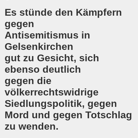
agsdemo-Bewegung mit Flüchtlingen und Migranten! Aufbru
Es stünde den Kämpfern
g leben die Menschenrechte! Das Gelsenkirchener Auslände
gegen
Antisemitismus in
senkirchener Montagsdemo-Bewegung
Gelsenkirchen
ng des Sommercamps der Stadt Gelsenkirchen ist wirklich 
gut zu Gesicht, sich
mo-Bewegung diskutiert über Brexit und Zuschüsse für 
ebenso deutlich
o-Bewegung feiert erfolgreiches Grup Yorum-Konzert gege
gegen die
demo-Bewegung fand genau zur richtigen Zeit statt - in der
völkerrechtswidrige
- Eltern sollen selbst entscheiden können - Zuschüsse f
Siedlungspolitik, gegen
o-Bewegung: Protest gegen geplante Verschärfungen von 
Mord und gegen Totschlag
zu wenden.
in Dortmund - Gelsenkirchener Montagsdemo-Bewegung stärk
 in Frankreich und herzliche Einladung zu unserer Bundes