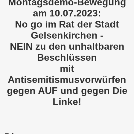
Montagsdemo-Bewegung
demonstration ist bereit seit dem 22.08.2022 zu kämpfen un
am 10.07.2023:
demonstration ruft auf am 22.08.2022 zum Protest und zum
No go im Rat der Stadt
 Gelsenkirchener Montagsdemo-Bewegung: Stärken wir den a
Gelsenkirchen -
NEIN zu den unhaltbaren
wegung feierte am 11.07.2022 das 750. Jubiläum der 750
Beschlüssen
r 751. Gelsenkirchener Montagsdemo-Bewegung auf dem Hei
mit
2022 gegen Inflation, gegen Armut und gegen die Weltkrie
Antisemitismusvorwürfen
onstration mit bis zu etwa ca. 1.500 Teilnehmerinnen und T
gegen AUF und gegen Die
er Montagsdemo-Bewegung am 23.05.2022 - stärken wir den a
Linke!
eiligte mich aktiv am 01.05.2022 im Zeichen des Kampfes g
ler Rechte gleichermaßen bekämpfen am 28.03.2022 auf de
 Gelsenkirchener Montagsdemo-Bewegung - stärken wir den 