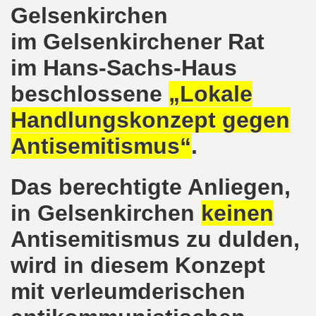
Gelsenkirchen
hen am 13.10.2018 mit tollem Beitrag in Berlin
im Gelsenkirchener Rat
lin! Setzen wir gemeinsam ein kämpferisches Zeichen gegen
im Hans-Sachs-Haus
senkirchener Montagsdemonstration: Kampf gegen Zechen-
beschlossene
„Lokale
o-Bewegung am 01.10.2018 - gegen die Rechtsentwicklung d
Handlungskonzept gegen
Antisemitismus“
.
tärken und wichtige Informationen zur 15. Herbstdemonstrat
 Arbeiter und Montagsdemonstranten Frank Oettler aus Hall
Das berechtigte Anliegen,
9. Montagsdemo-Bewegung in Gelsenkirchen
in Gelsenkirchen
keinen
Antisemitismus zu dulden,
onstration: Beeindruckender Protest am 17.09.2018 gege
wird in diesem Konzept
 Regierung in Berlin als Teil der Großdemonstration #untei
mit verleumderischen
mo-Bewegung am 17.09.2018 ruft auf zum Protest gegen Z