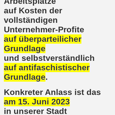
Arbeitsplätze
kirchen wünscht allen Freundinnen und wünscht allen Fr
auf Kosten der
sdemo-Bewegung am 10.12.2018 mit gelben Westen und mit a
vollständigen
gung feiert am 10.12.2018 die 700. Bürgerbewegung sehr ku
Unternehmer-Profite
 Montagsdemo-Bewegung Gelsenkirchen mit Frank Oettler au
auf überparteilicher
Grundlage
-Bewegung fordert am 03.12.2018: Freigabe des Kultursaal
und selbstverständlich
o-Bewegung findet ausnahmsweise am 03.12.2018 in Gelsenk
auf
antifaschistischer
2018 vor dem Amtsgericht Gelsenkirchen: Weg mit der Stra
Grundlage
.
ner Montagsdemo-Bewegung ist und bleibt wirklich jetzt imme
Konkreter Anlass ist das
-Bewegung protestiert und demonstriert am 05.11.2018 geg
am 15. Juni 2023
-Bewegung ruft auf am 05.11.2018 zur Solidarität mit Koban
in unserer Stadt
senkirchen am 24.09.2018 uneingeschränkt solidarisch mit