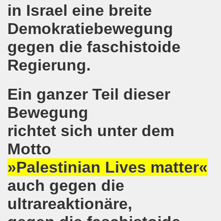
in Israel eine breite
Bewegung demonstriert und protestiert weiterhin aktiv gegen 
Demokratiebewegung
o-Bewegung in Gelsenkirchen: unübersehbares bewegendes 
gegen die faschistoide
 Welt! Sofortiger Stopp der Bombardierungen von Aleppo!
Regierung.
-Bewegung ruft zusammen mit der Flüchtlingsinitiative Gel
Ein ganzer Teil dieser
eiten Herbstdemonstration in Berlin
Bewegung
 und Teilnehmer, 15 Städte, Menschen aus mindestens 9 Länd
richtet sich unter dem
o-Bewegung am 19.09.2016 in Gelsenkirchen aktiv gegen 
Motto
mo-Bewegung im Zeichen "Aktiv gegen Kinderarmut!"
»Palestinian Lives matter«
egung und Flüchtlinge rufen auf zur großen Demonstrati
auch gegen die
ultrareaktionäre,
-Bewegung am Montag, den 12.09.2016 bereitet die diesjäh