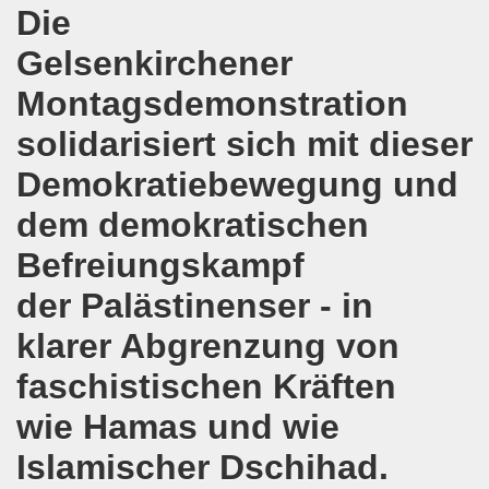
Die
egung protestiert - weg mit den Verschärfungen von Hart
Gelsenkirchener
Bewegung feiert Erfolg der Solidarität mit der Familie Lal
Montagsdemonstration
solidarisiert sich mit dieser
erlin geplanten Verschärfungen bei Hartz IV müssen vom T
Demokratiebewegung und
egung diskutiert über den 01. Mai 2016 in Zeichen wachs
dem demokratischen
gung unterstützt das Rebellische Musikfestival und lädt e
Befreiungskampf
mo-Bewegung mit interessanten Debatten
der Palästinenser - in
enkonferenz am 09.04.2016 in Kassel
klarer Abgrenzung von
kirchener Montagsdemo-Bewegung ist gefestigt und auf dem
faschistischen Kräften
d gemeinsam aktiv werden - jede Woche live auf der Gels
wie Hamas und wie
Islamischer Dschihad.
rchener Montagsdemo-Bewegung unterstützt albanische Fam