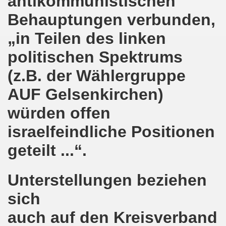
antikommunistischen
pfenden Arbeiter und an die kämpfenden Arbeiterinnen bei 
Behauptungen verbunden,
 Gelsenkirchen: Eine Erfolgsgeschichte und eine Feier am
„in Teilen des linken
m 20.08.2018 in Gelsenkirchen - ein Grund zu feiern!
politischen Spektrums
-Bewegung am 13.08.2018 hält weiterhin wie bisher daran fe
(z.B. der Wählergruppe
AUF Gelsenkirchen)
o-Bewegung am 06.08.2018 unter dem Motto: "Seebrücke s
würden offen
4 Jahre Gelsenkirchener Montagsdemo-Bewegung am 20.08.
israelfeindliche Positionen
irchen ist mit den streikenden Kolleginnen und mit den s
geteilt ...“.
018 - der Kultursaal und das Haus des Widerstands in der "H
Unterstellungen beziehen
en ruft am 23.07.2018 mit auf zur Protestdemonstration: De
sich
nell und wirklich sehr kreativ: Eine junge Frau ergreift se
auch auf den Kreisverband
hen am 07.07.2018 aktiver Part bei der Düsseldorfer De