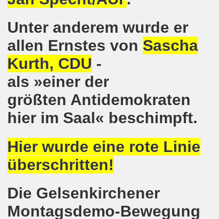
-Bewegung erklärt sich solidarisch mit der Seppelfricke-B
Unter anderem wurde er
mo-Bewegung mit breiter Themenpalette
allen Ernstes von
Sascha
Kurth, CDU
-
o-Bewegung am 06.11.2017 - Auf nach Bonn zur großen Demo
als »einer der
Aktionstag am 11.11.2017 in Bonn
größten Antidemokraten
wegung protestiert und demonstriert entschieden gegen
hier im Saal« beschimpft.
o-Bewegung mit breit gefächerter Themen-Palette
Hier wurde eine rote Linie
ung protestiert: Faschist filmt Protestaktion - von Polize
überschritten!
olidarität für Monika Gärtner-Engel und die MLPD Gelsenk
7 auf der 644. Gelsenkirchener Montagsdemo-Bewegung der K
Die Gelsenkirchener
um Rechtsruck der Bundesregierung in Berlin!
Montagsdemo-Bewegung