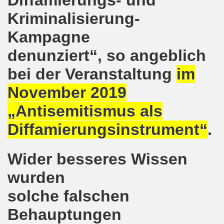
Diffamierungs- und
e und gegen die Aufmärsche der Partei "Die Rechte" stehe
Kriminalisierung-
-Bewegung Gelsenkirchen beim Delegierten-Treffen der 
Kampagne
nen sind gezwungen, die Tafel in Anspruch zu nehmen!
denunziert“, so angeblich
hier bei uns in Gelsenkirchen. Auftakt der weltweiten intern
bei der Veranstaltung
im
nahmt YPG-Fahne trotz richterlicher Erlaubnis
November 2019
„Antisemitismus als
enkirchen mit heißen Brennpunkten
Diffamierungsinstrument“
.
Aufruf zur Demonstration "Efrin wird leben" 20.03.2018, ab
hen protestiert und demonstriert am 05.03.2018 gegen u
Wider besseres Wissen
o-Bewegung begrüßt am 05.03.2018 die neue Regierung in
wurden
solche falschen
mo-Bewegung solidarisch am 19.02.2018 im Kampf gegen A
Behauptungen
o-Bewegung diskutiert am 19.02.2018 über heißes Eisen 