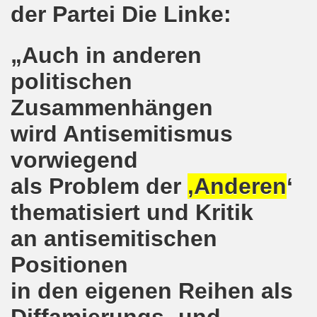
der Partei Die Linke:
senkirchen am 09. Juli 2018 berichtet über NRW-weite Dem
„Auch in anderen
lsenkirchen am 18.06.2018 als Warm-Up für die NRW-weite
politischen
en ergreift Initiative zur Protestdemonstration am 18.0
Zusammenhängen
nstrationen am 28.05.2018 und am 04.06.2018 jeweils dort 
wird Antisemitismus
-Bewegung Gelsenkirchen am 28.05.2018
vorwiegend
che 671. Gelsenkirchener Montagsdemo-Bewegung am 14.05.
als Problem der
‚Anderen
‘
o-Bewegung am 07.05.2018 bestärkt Widerstand gegen Har
thematisiert und Kritik
senkirchen am 16.04.2018 und am 23.04.2018 mit brisant
an antisemitischen
Positionen
o-Bewegung im Zeichen des antifaschistischen Protestes
in den eigenen Reihen als
i uns in der Gelsenkirchener Innenstadt am 07.04.2018 erf