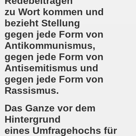
Redebeiträgen
zu Wort kommen und
 und die geplante Politik der neuen NRW-Koalition von CD
bezieht Stellung
en steht mit voller Solidarität an der Seite der ukrainis
gegen jede Form von
o-Bewegung erwartet Sicherheit - vor den Machenschaften
Antikommunismus,
ktiv werden - 626. Gelsenkirchener Montagsdemo-Bewegung 
gegen jede Form von
mo-Bewegung diskutiert Wahlschlappe der SPD
Antisemitismus und
re auch am 14.05.2017 für die MLPD direkt zur Landtagswah
gegen jede Form von
egung bezieht Stellung - NEIN zum Angriff Donald Trumps
Rassismus.
o-Bewegung ruft auf gegen Donald Trumps Luftangriffe au
Das Ganze vor dem
-Bewegung im Zeichen der internationalen Arbeiter-Solidar
Hintergrund
e - weg mit Hartz IV, nicht nur Nachbesserung a la Martin S
eines Umfragehochs für