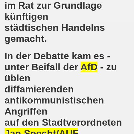
im Rat zur Grundlage
o-Bewegung in Gelsenkirchen am 05.02.2018 wächst auf r
künftigen
o-Bewegung am 05.02.2018 diskutiert über Regierungsbildu
städtischen Handelns
gen die türkische Invasion in Afrin - kämpferisch, lebendig
gemacht.
gung ruft auf zur ruhrgebietsweiten Demonstration am 29.
In der Debatte kam es -
-Bewegung fordert mit über 300facher Stimme: Stoppt die A
unter Beifall der
AfD
- zu
-Bewegung ruft auf zum Protest gegen die Angriffe der Tür
üblen
wegung mit gutem Start ins Jahr 2018
diffamierenden
-Bewegung am 18.12.2017 bestärkt die klare Position: Ha
antikommunistischen
ltigendes Zeichen der Solidarität der Völker!
Angriffen
auf den Stadtverordneten
chen ruft zu Protesten und zu Demonstrationen gegen D
Jan Specht/AUF
.
 11.11.2017 in Bonn! 2.000 Teilnehmerinnen und Teilnehme