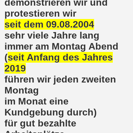
demonstrieren wir und
protestieren wir
on der Bergleute und ihrer Familien am 17.06.2019 und Ber
seit dem 09.08.2004
nkirchen diskutiert am 13.05.2019 mit Europawahl-Kandi
sehr viele Jahre lang
nkirchen nimmt am 08.04.2019 Mietfragen, Hartz IV und Um
immer am Montag Abend
o-Bewegung am 11.03.2019 mahnt an Folgen von Fukushima
(
seit Anfang des Jahres
nkirchen am 11.03.2019 solidarisch mit Kollegen in Hag
2019
nkirchen am 11.03.2019 im Zeichen des Umweltkampfes un
führen wir jeden zweiten
nkirchen am 11.02.2019 protestiert und demonstriert gege
Montag
im Monat eine
kirchen am 11.02.2019 - antifaschistische Demonstration
Kundgebung durch)
der 701. Montagsdemonstration Gelsenkirchen
für gut bezahlte
ngend stärken - jetzt erst recht!