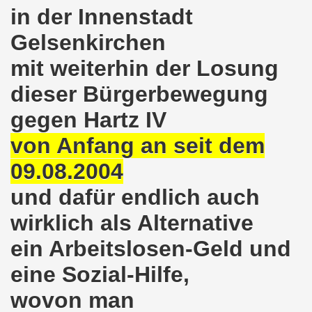
ener Montagsdemo-Bewegung am 11. Januar 2021
in der Innenstadt
mo-Bewegung am 23.11.2020 zum heißen Eisen Corona und
Gelsenkirchen
mit weiterhin der Losung
o-Bewegung am 02.11.2020 - auf der Straße gegen das Kr
dieser Bürgerbewegung
stration am 10.10.2020 in Düsseldorf
gegen Hartz IV
ener Montagsdemo-Bewegung am 02. November 2020
von Anfang an seit dem
 auf die Bevölkerung! Beschäftigte und Arbeitslose gemein
09.08.2004
chen ruft auf: Kommt mit am 10.10.2020 gemeinsam zur B
und dafür endlich auch
o-Brennpunkte am 14.09.2020: Wahlauswertung - Lage in M
wirklich als Alternative
ein Arbeitslosen-Geld und
o-Bewegung am 14.09.2020 mit breiter Themenpalette
eine Sozial-Hilfe,
re ich (Thomas Kistermann) zur Kommunalwahl für das ü
wovon man
 Gesetz und dadurch wurde bis zum heutigen Zeitpunkt im Jah