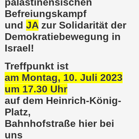
palästinensischen
o-Bewegung am 17.05.2021 setzt Zeichen der Solidarität m
Befreiungskampf
und
JA
zur Solidarität der
nkirchen am 12.04.2021: Klare Kante gegen Corona-Leugner
Demokratiebewegung in
os als einer der Schwerpunkt-Themen am 12.04.2021 der 
Israel!
enkirchen am 29.03.2021 mit großem Zuspruch - gefragt
sdemo-Bewegung am 29.03.2021 steht konsequent gegen das
Treffpunkt ist
am Montag, 10. Juli 2023
wegung sendet kämpferische Grüße am 08.03.2021 zum Int
um 17.30 Uhr
o-Bewegung am 08.03.2021 im Zeichen des Internationale
auf dem Heinrich-König-
28. Gelsenkirchener Montagsdemo-Bewegung am 08. März 20
Platz,
21 bei Eiseskälte gegen die katastrophale Flüchtlings- un
Bahnhofstraße hier bei
nkirchener Montagsdemo-Bewegung am 15. Februar 2021 - we
uns