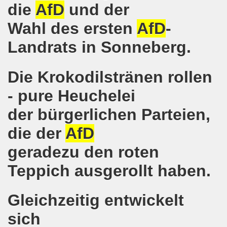
r Stunde: 621. Gelsenkirchener Montagsdemo-Bewegung ruft au
die
AfD
und der
Wahl des ersten
AfD
-
Gelsenkirchener Montagsdemo-Bewegung: Keine Abschiebung 
Landrats in Sonneberg.
mo-Bewegung berichtet am 20.03.2017 von der Bundesdele
o-Bewegung: Widerstand zur Abschaltung aller AKWs auf Ko
Die Krokodilstränen rollen
t im Mittelpunkt der 618. Gelsenkirchener Montagsdemo-
- pure Heuchelei
der bürgerlichen Parteien,
-Bewegung setzt Zeichen: Freiheit für Deniz Yücel und all
die der
AfD
egung ruft zum Protest gegen die Amtseinführung von Don
geradezu den roten
terstützt Frank Oettler vor Gericht!
Teppich ausgerollt haben.
egung zum Jahresauftakt steckt erste Ziele für 2017!
Gleichzeitig entwickelt
auf dem Rücken der Arbeiter, ihrer Familien und Kommunen!
sich
o-Bewegung mit großer Resonanz und internationaler Ban