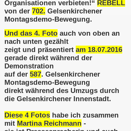
Organisationen verbieten!“
REBELL
von der
702.
Gelsenkirchener
em palästinensischen Volk und mit dem libanesischen Volk! 
Montagsdemo-Bewegung.
n Eisenach: Zeichen gegen Sozialkahlschlag und Zeichen
Und das 4. Foto
auch von oben an
rchener Montagsdemonstration am 12.08.2024 - eine Erfolgs
nach unten gezählt
elsenkirchen am 12.08.2024 ab 17.30 Uhr - am Platz der 
zeigt und präsentiert
am 18.07.2016
gerade direkt während der
nkirchen am 08.07.2024 Protest gegen Armut, Demonstratio
Demonstration
nd Kampfprogramm der Bundesweiten Montagsdemo-Bewegung
auf der
587
.
Gelsenkirchener
Montagsdemo-Bewegung
6. Gelsenkirchener Montagsdemo-Bewegung am 10.06.2024 um
direkt während des Umzugs durch
kirchen am 13.05.2024 um 17.30 Uhr auf dem Heinrich-König
die Gelsenkirchener Innenstadt.
-Bewegung am 08.04.2024 auf dem Heinrich-König-Platz in 
Diese 4 Fotos
habe ich zusammen
kirchen ruft auf am 11.03.2024 zum Jahrestag Fukushima un
mit
Martina Reichmann
-