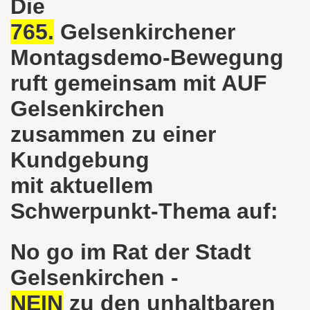
Die
765.
Gelsenkirchener
nkirchen am 14.03.2022: Wir müssen alles tun, um einen W
Montagsdemo-Bewegung
er Montagsdemo-Bewegung am 14.03.2022 - stärken wir den
ruft gemeinsam mit AUF
kirchen am 28.02.2022 - breiter Protest und breiter Wide
Gelsenkirchen
irchen ruft auf am 28.02.2022 zum Tag des Widerstands: Ge
zusammen zu einer
o-Bewegung am 14. Februar 2022 in der Innenstadt Gelsen
Kundgebung
von der 740. Gelsenkirchener Montagsdemo-Bewegung zum Ja
mit aktuellem
enkirchen macht im neuen Jahr 2022 am 10.01.2022 eige
Schwerpunkt-Thema auf:
nkirchen am 13.12.2021 nimmt Ampel-Koalition unter die
No go im Rat der Stadt
dgebung am 06.12.2021 in Halle an der Saale Contra Beweg
Gelsenkirchen -
mo-Bewegung am 08.11.2021 im Zeichen des Kampfs zur Re
NEIN
zu den unhaltbaren