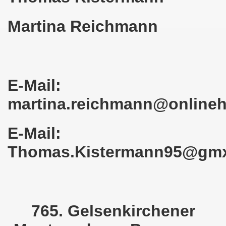
kirchen am 23.01.2023: Nebenkostenexplosion stoppen - In
Martina Reichmann
irchen im neuen Jahr 2023 am 23.01.2023 mit Schwerpunk
-Bewegung am 21.11.2022: Sofortiger Stopp des völkerrech
ner Montagsdemo-Bewegung am 14.11.2022 auf dem Heinrich
E-Mail:
hlands! Protest gegen die Preissteigerungen und für höher
martina.reichmann@online
kirchen am 10.10.2022: "Jin - Jiyan - Azadi - Frauen, Leb
E-Mail:
tifaschistische Herbstdemonstration gegen die Politik der
Thomas.Kistermann95@gm
stration ruft auf am 10.10.2022 zur Solidarität mit den M
zt erst recht am 01.10.2022 nach Berlin zur bundesweiten H
kirchen lädt am 12.09.2022 ein: Entlastungs-Paket im Fok
765. Gelsenkirchener
 Verhindern wir den III. Weltkrieg! Kommt zum Antikriegsta