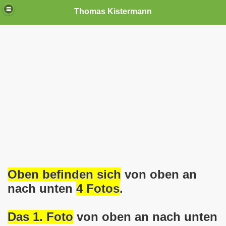
Thomas Kistermann
nn
tenschutzverordnung. Sie ist seit dem 25.05.2018 in Kraft!
teilungen, Ideen und Anregungen!
tellung
rmann) jeweils am 01.09.1991 (21 Jahre jung ) und am 05.0
Nicole Todzy hat acht Kinder - sehen darf die junge Mutter k
Oben befinden sich
von oben an
r in Gelsenkirchen-Buer mit der Sachkundeprüfung nach § 3
nach unten
4 Fotos
.
-Bewegung steht mit voller Solidarität hinter Thomas Ki
Das 1. Foto
von oben an nach unten
ation solidarisch mit Thomas Kistermann