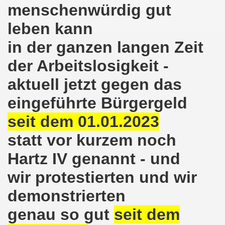
menschenwürdig gut
8.2020: 16 Jahre Gelsenkirchener Montagsdemo-Bewegung un
leben kann
gsdemo-Bewegung - Jubiläum am 10.08.2020
in der ganzen langen Zeit
nd im Kampf um Arbeitsplätze und auch im Kampf gegen J
der Arbeitslosigkeit -
o-Bewegung reiht sich ein am 08.06.2020 in weltweite Pr
aktuell jetzt gegen das
eingeführte Bürgergeld
 und die einzigartige Show-Einlage von dir aus dem Jahr 198
seit dem 01.01.2023
-Bewegung am 08.06.2020 im Zeichen der Solidarität mit d
statt vor kurzem noch
enkirchen am 25.05.2020: Jetzt erst RECHT die Gelsenk
Hartz IV genannt - und
nkirchen am 25.05.2020 - Corona-Gerecht und kämpferisch
wir protestierten und wir
nkirchen - Berichte aus erster Hand am 11.05.2020 span
demonstrierten
r Krisenlasten auf Arbeiter, auf Erwerbslose, auf Familien
genau so gut
seit dem