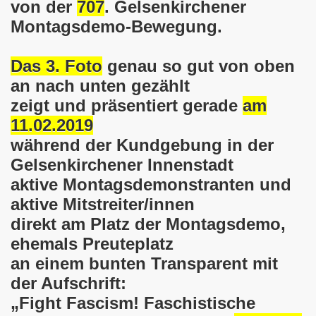
von der
707
.
Gelsenkirchener
025: 21 Jahre Gelsenkirchener Montagsdemo-Bewegung und 
Montagsdemo-Bewegung.
stration in Gelsenkirchen und es ist zeitgleich am 11.08.
Das 3. Foto
genau so gut von oben
o-Bewegung hier bei uns in der Gelsenkirchener Innensta
an nach unten gezählt
 Solidarität: Gelsenkirchener(innen) spenden 523,20 Euro
zeigt und präsentiert gerade
am
11.02.201
9
ner Montagsdemo-Bewegung am 12.05.2025 am Platz der Mont
während der Kundgebung in der
er Montagsdemo-Bewegung am 14.04.2025 auf dem Preuteplat
Gelsenkirchener Innenstadt
aktive Montagsdemonstranten und
o-Bewegung am 10.03.2025 am Platz der Montagsdemo, ehe
aktive Mitstreiter/innen
m aufstehen am 03.02.2025 gegen Rechts in Gelsenkirchen um
direkt am Platz der Montagsdemo,
ehemals Preuteplatz
mo-Bewegung Gelsenkirchen am 13.01.2025 am Platz der Mon
an einem bunten Transparent mit
der Aufschrift:
o-Bewegung am 11.11.2024: Solidarität mit dem palästinen
„Fight Fascism! Faschistische
nstration solidarisiert sich am 14.10.2024 mit dem Volk v