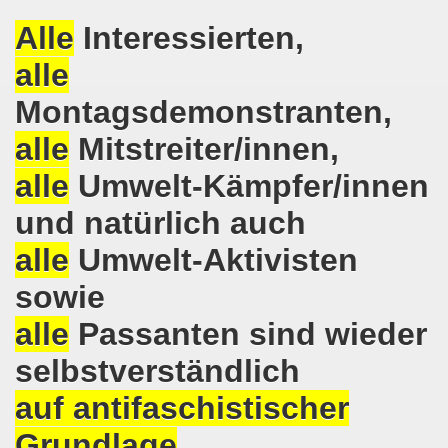
nten protestieren gegen die türkische Regierungspolitik u
Alle
Interessierten,
m Januar 2016 mit vielen brennenden Themen
alle
egung am 11. Januar 2016 im Zeichen des Protests gegen
Montagsdemonstranten,
alle
Mitstreiter/innen,
effen sich ein Jahr nach der Werkschließung - Die Fackel 
alle
Umwelt-Kämpfer/innen
 2016 - der Anfang ist gemacht
und natürlich auch
o-Bewegung startet ins Jahr 2016
alle
Umwelt-Aktivisten
o-Bewegung solidarisch mit Vaillant-Belegschaft
sowie
mo-Bewegung wendet sich entschieden gegen Politik der 
alle
Passanten sind wieder
ion bekräftigt Solidarität für den Kampf der Kolleginnen u
selbstverständlich
 558. Gelsenkirchener Montagsdemo-Bewegung und muss auf
auf antifaschistischer
Grundlage
sdemo-Bewegung wird im Zeichen des Protestes gegen die f