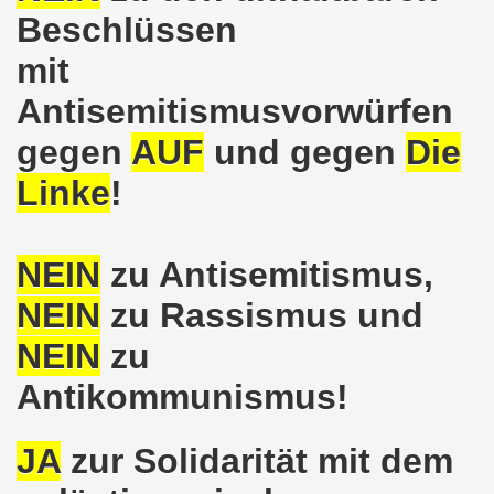
ntag, den 08.11.2021 Tag des Widerstands für die Rettung
Beschlüssen
mit
Armut und auch gegen Arbeitsplatzvernichtung stand im M
Antisemitismusvorwürfen
gegen die Abwälzung der Krisenlasten auf unserem Rücke
gegen
AUF
und gegen
D
ie
sdemonstration in Gelsenkirchenen-Buer am 11.10.2021 und
Linke
!
37. Gelsenkirchener Montagsdemo-Bewegung am 11.10.2021 
re auch wieder für die Landesliste der internationalisti
NEIN
zu Antisemitismus,
nkirchen am 13.09.2021 im direkten Gespräch - Diskussi
NEIN
zu Rassismus und
onstration solidarisch am 12.07.2021 mit Stefan Engel, m
NEIN
zu
Antikommunismus!
34. Montagsdemo-Bewegung Gelsenkirchen am 12.07.2021!
Gelsenkirchener Bürger am 14.06.2021 müssen alle wirklic
JA
zur Solidarität mit dem
33. Gelsenkirchener Montagsdemo-Bewegung am 14.06.2021