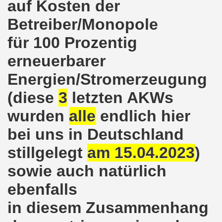
auf Kosten der
kirchen protestiert und demonstriert am 14.10.2019: Rece
Betreiber/Monopole
tranten auf der 16. bundesweiten Herbstdemo-Bewegung i
für 100 Prozentig
ndesweiten Herbstdemonstration am 03. Oktober 2019 in Erf
erneuerbarer
monstration am 03. Oktober 2019 in Erfurt
Energien/Stromerzeugung
(diese
3
letzten AKWs
Bewegung am 09.09.2019 erklärt Dietrich Keil aus Essen ihr
wurden
alle
endlich hier
-Bewegung am 09.09.2019 in Gelsenkirchen
bei uns in Deutschland
ung findet am 03.10.2019 in Erfurt statt!
stillgelegt
am 15.04.2023
)
elsenkirchen am 12.08.2019 - ein begeisterndes Fest de
sowie auch natürlich
er Montagsdemo-Bewegung steigt am 12.08.2019!
ebenfalls
.06.2019 in Gelsenkirchen: Die Entlassungen im Bergbau
in diesem Zusammenhang
enkirchen diskutierte am 13.05.2019 mit Europawahl-Kan