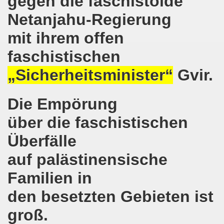
gegen die faschistoide
Gelsenkirchener Montagsdemo-Bewegung
Netanjahu-Regierung
o-Bewegung gedenkt Friedel Metzlaff
mit ihrem offen
esfalls alternativlos
faschistischen
uf der 594. Gelsenkirchener Montagsdemo-Bewegung
„Sicherheitsminister“
Gvir.
ufs zur 13. Herbstdemonstration! Werdet selbst Erstunterze
Die Empörung
o-Bewegung steht im Zeichen der Vorbereitung des Antikr
über die faschistischen
gegen verheerende Wohnsitzauflage
Überfälle
tark! Zukunftsprojekt Gelsenkirchener Montagsdemo-Bewegu
auf palästinensische
demonstration erneut im Zeichen von länderübergreifende
Familien in
den besetzten Gebieten ist
demonstration im Zeichen von länderübergreifendem Kampf
groß.
mo-Bewegung mit breitem Spektrum der Themen