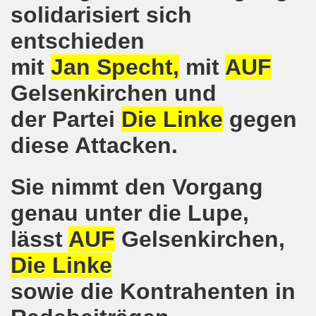
solidarisiert sich
e auch am 24.09.2017 für die internationalistische Liste M
entschieden
andidaten zur Bundestagswahl in Berlin am 24.09.2017
mit
Jan Specht,
mit
AUF
egung im direkten Gespräch - Diskussion mit Kandidatinn
Gelsenkirchen und
er ARGE Gelsenkirchen ein Bewerbungstraining vermittelt
der Partei
Die Linke
gegen
ung feiert Erfolg - Weltfrauenaktivistin in Indien wieder 
diese Attacken.
 die 30-Stunden-Woche bei vollem Lohnausgleich! Kampf für
Sie nimmt den Vorgang
ontagsdemo-Bewegung wird zum rauschenden Volksfest mit
genau unter die Lupe,
3 Jahre Gelsenkirchener Montagsdemo-Bewegung am 14. Au
lässt
AUF
Gelsenkirchen,
ali
Die Linke
o-Bewegung steht solidarisch hinter Siegmar Herrlinger,
sowie die Kontrahenten in
 Mut machende Demonstration direkt in der Gelsenkirchen