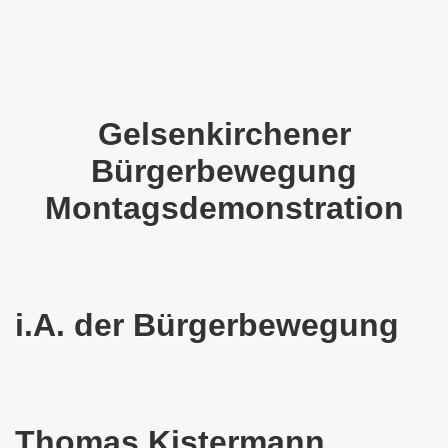
o-Bewegung als Korrespondenz veröffentlicht von Thomas 
kirchen solidarisiert sich am 10.07.2023 mit Jan Specht 
nkirchen am 10.07.2023 auf dem Heinrich-König-Platz um 1
Gelsenkirchener
o-Bewegung Gelsenkirchen sagt am 12.06.2023 „Nein“ zu A
Bürgerbewegung
kirchen am 12.06.2023 um 17.30 Uhr auf dem Heinrich-Köni
Montagsdemonstration
 der Befreiung vom Hitler-Faschismus - aktiver Widerstand 
auf dem Heinrich-König-Platz als Kundgebungsplatz ausges
i.A. der Bürgerbewegung
nkirchen am 13.03.2023 ruft auf: Aktiver Widerstand gege
kirchen solidarisch mit den Betroffenen am 13.02.2023 de
nkirchen am 13.02.2023: Aktiver Widerstand gegen die aku
Thomas Kistermann