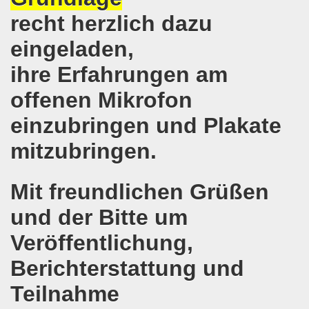
recht herzlich dazu
emonstration auf der bundesweiten Großdemonstration gege
eingeladen,
nd Gedenken der Opfer des Anschlags von Ankara
ihre Erfahrungen am
egung ruft auf zur 12. Herbstdemonstration am 10. Oktob
offenen Mikrofon
emo-Bewegung zu TOP Thema Griechenland
einzubringen und Plakate
nd - drei Brennpunkte bei der 542. Gelsenkirchener Mont
mitzubringen.
Befreiungskampf im Brennpunkt der 541. Gelsenkirchener
Mit freundlichen Grüßen
sfest am 10. August 2015!
und der Bitte um
 für Kinder, die zum REBELL-Sommercamp 2015 fahren!
Veröffentlichung,
 540. Gelsenkirchener Montagsdemo-Bewegung am 20.07.2015 
Berichterstattung und
 540. Gelsenkirchener Montagsdemo-Bewegung am 20. Juli
Teilnahme