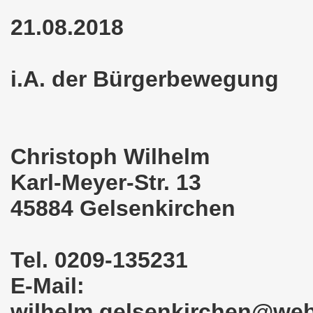
o-Bewegung als Korrespondenz veröffentlicht von Thomas 
21.08.2018
kirchen solidarisiert sich am 10.07.2023 mit Jan Specht 
i.A. der Bürgerbewegung
nkirchen am 10.07.2023 auf dem Heinrich-König-Platz um 1
o-Bewegung Gelsenkirchen sagt am 12.06.2023 „Nein“ zu A
kirchen am 12.06.2023 um 17.30 Uhr auf dem Heinrich-Köni
Christoph Wilhelm
 der Befreiung vom Hitler-Faschismus - aktiver Widerstand 
Karl-Meyer-Str. 13
auf dem Heinrich-König-Platz als Kundgebungsplatz ausges
45884 Gelsenkirchen
nkirchen am 13.03.2023 ruft auf: Aktiver Widerstand gege
Tel. 0209-135231
kirchen solidarisch mit den Betroffenen am 13.02.2023 de
E-Mail:
nkirchen am 13.02.2023: Aktiver Widerstand gegen die aku
wilhelm.gelsenkirchen@we