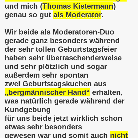
und mich (
Thomas Kistermann
)
em palästinensischen Volk und mit dem libanesischen Volk! 
genau so gut
als Moderator
.
n Eisenach: Zeichen gegen Sozialkahlschlag und Zeichen
Wir beide als Moderatoren-Duo
rchener Montagsdemonstration am 12.08.2024 - eine Erfolgs
gerade ganz besonders während
der sehr tollen Geburtstagsfeier
elsenkirchen am 12.08.2024 ab 17.30 Uhr - am Platz der 
haben sehr überraschenderweise
nkirchen am 08.07.2024 Protest gegen Armut, Demonstratio
und sehr plötzlich und sogar
außerdem sehr spontan
nd Kampfprogramm der Bundesweiten Montagsdemo-Bewegung
zwei Geburtstagskuchen aus
6. Gelsenkirchener Montagsdemo-Bewegung am 10.06.2024 um
„bergmännischer Hand“
erhalten,
was natürlich gerade während der
kirchen am 13.05.2024 um 17.30 Uhr auf dem Heinrich-König
Kundgebung
-Bewegung am 08.04.2024 auf dem Heinrich-König-Platz in 
für uns beide jetzt wirklich schon
etwas sehr besonders
kirchen ruft auf am 11.03.2024 zum Jahrestag Fukushima un
gewesen war und somit auch
nicht