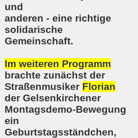
e und gegen die Aufmärsche der Partei "Die Rechte" stehe
und
-Bewegung Gelsenkirchen beim Delegierten-Treffen der 
anderen - eine richtige
solidarische
nen sind gezwungen, die Tafel in Anspruch zu nehmen!
Gemeinschaft.
hier bei uns in Gelsenkirchen. Auftakt der weltweiten intern
nahmt YPG-Fahne trotz richterlicher Erlaubnis
Im weiteren Programm
enkirchen mit heißen Brennpunkten
brachte zunächst der
Aufruf zur Demonstration "Efrin wird leben" 20.03.2018, ab
Straßenmusiker
Florian
hen protestiert und demonstriert am 05.03.2018 gegen u
der Gelsenkirchener
o-Bewegung begrüßt am 05.03.2018 die neue Regierung in
Montagsdemo-Bewegung
ein
mo-Bewegung solidarisch am 19.02.2018 im Kampf gegen A
Geburtstagsständchen,
o-Bewegung diskutiert am 19.02.2018 über heißes Eisen 