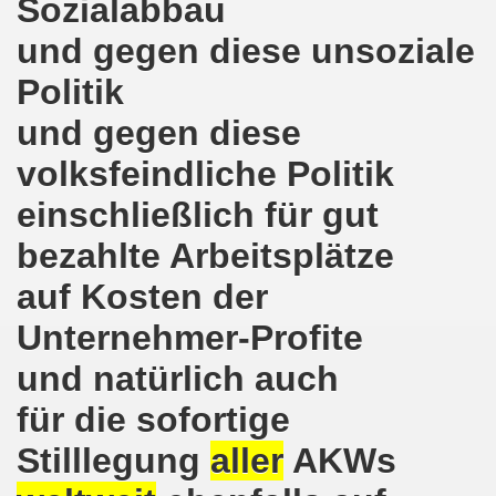
Sozialabbau
kirchen protestiert und demonstriert am 14.10.2019: Rece
und gegen diese unsoziale
tranten auf der 16. bundesweiten Herbstdemo-Bewegung i
Politik
ndesweiten Herbstdemonstration am 03. Oktober 2019 in Erf
und gegen diese
volksfeindliche Politik
monstration am 03. Oktober 2019 in Erfurt
einschließlich für gut
Bewegung am 09.09.2019 erklärt Dietrich Keil aus Essen ihr
bezahlte Arbeitsplätze
-Bewegung am 09.09.2019 in Gelsenkirchen
auf Kosten der
ung findet am 03.10.2019 in Erfurt statt!
Unternehmer-Profite
elsenkirchen am 12.08.2019 - ein begeisterndes Fest de
und natürlich auch
er Montagsdemo-Bewegung steigt am 12.08.2019!
für die sofortige
.06.2019 in Gelsenkirchen: Die Entlassungen im Bergbau
Stilllegung
aller
AKWs
enkirchen diskutierte am 13.05.2019 mit Europawahl-Kan