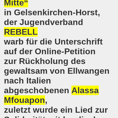
Mitte“
e auch am 24.09.2017 für die internationalistische Liste M
in Gelsenkirchen-Horst,
andidaten zur Bundestagswahl in Berlin am 24.09.2017
der Jugendverband
egung im direkten Gespräch - Diskussion mit Kandidatinn
REBELL
er ARGE Gelsenkirchen ein Bewerbungstraining vermittelt
warb für die Unterschrift
ung feiert Erfolg - Weltfrauenaktivistin in Indien wieder 
auf der Online-Petition
zur Rückholung des
 die 30-Stunden-Woche bei vollem Lohnausgleich! Kampf für
gewaltsam von Ellwangen
ontagsdemo-Bewegung wird zum rauschenden Volksfest mit
nach Italien
3 Jahre Gelsenkirchener Montagsdemo-Bewegung am 14. Au
abgeschobenen
Alassa
ali
Mfouapon
,
o-Bewegung steht solidarisch hinter Siegmar Herrlinger,
zuletzt wurde ein Lied zur
 Mut machende Demonstration direkt in der Gelsenkirchen