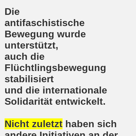
kirchen wünscht allen Freundinnen und wünscht allen Fr
Die
sdemo-Bewegung am 10.12.2018 mit gelben Westen und mit a
antifaschistische
gung feiert am 10.12.2018 die 700. Bürgerbewegung sehr ku
Bewegung wurde
unterstützt,
 Montagsdemo-Bewegung Gelsenkirchen mit Frank Oettler au
auch die
-Bewegung fordert am 03.12.2018: Freigabe des Kultursaal
Flüchtlingsbewegung
o-Bewegung findet ausnahmsweise am 03.12.2018 in Gelsenk
stabilisiert
2018 vor dem Amtsgericht Gelsenkirchen: Weg mit der Stra
und die internationale
ner Montagsdemo-Bewegung ist und bleibt wirklich jetzt imme
Solidarität entwickelt.
-Bewegung protestiert und demonstriert am 05.11.2018 geg
-Bewegung ruft auf am 05.11.2018 zur Solidarität mit Koban
Nicht zuletzt
haben sich
andere Initiativen an der
senkirchen am 24.09.2018 uneingeschränkt solidarisch mit