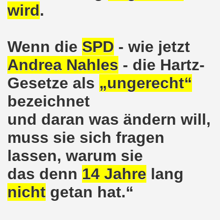
ener Montagsdemo-Bewegung am 11. Januar 2021
wird
.
mo-Bewegung am 23.11.2020 zum heißen Eisen Corona und
Wenn die
SPD
- wie jetzt
o-Bewegung am 02.11.2020 - auf der Straße gegen das Kr
Andrea Nahles
- die Hartz-
stration am 10.10.2020 in Düsseldorf
Gesetze als
„ungerecht“
ener Montagsdemo-Bewegung am 02. November 2020
bezeichnet
 auf die Bevölkerung! Beschäftigte und Arbeitslose gemein
und daran was ändern will,
chen ruft auf: Kommt mit am 10.10.2020 gemeinsam zur B
muss sie sich fragen
o-Brennpunkte am 14.09.2020: Wahlauswertung - Lage in M
lassen, warum sie
das denn
14 Jahre
lang
o-Bewegung am 14.09.2020 mit breiter Themenpalette
nicht
getan hat.“
re ich (Thomas Kistermann) zur Kommunalwahl für das ü
 Gesetz und dadurch wurde bis zum heutigen Zeitpunkt im Jah