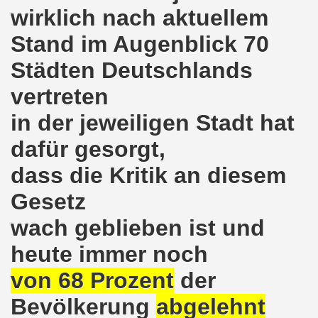
wirklich nach aktuellem
o-Bewegung am 17.05.2021 setzt Zeichen der Solidarität m
Stand im Augenblick 70
nkirchen am 12.04.2021: Klare Kante gegen Corona-Leugner
Städten Deutschlands
os als einer der Schwerpunkt-Themen am 12.04.2021 der 
vertreten
enkirchen am 29.03.2021 mit großem Zuspruch - gefragt
in der jeweiligen Stadt hat
dafür gesorgt,
sdemo-Bewegung am 29.03.2021 steht konsequent gegen das
dass die Kritik an diesem
wegung sendet kämpferische Grüße am 08.03.2021 zum Int
Gesetz
o-Bewegung am 08.03.2021 im Zeichen des Internationale
wach geblieben ist und
28. Gelsenkirchener Montagsdemo-Bewegung am 08. März 20
heute immer noch
21 bei Eiseskälte gegen die katastrophale Flüchtlings- un
von 68 Prozent
der
nkirchener Montagsdemo-Bewegung am 15. Februar 2021 - we
Bevölkerung
abgelehnt