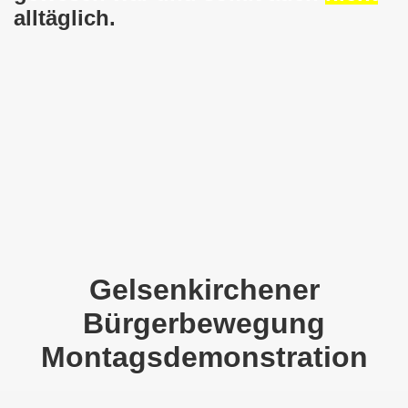
en: Wir protestieren und wir demonstrieren gegen die Anz
alltäglich.
er Saale setzt am 27.01.2024 Verbot der MLPD-Fahne mit p
kirchen zeigt am 05.02.2024 Flagge um 17.30 Uhr auf dem 
uch am 08.01.2024 der Diskriminierung und der Kriminalisi
.2023 gestorben - Nachruf der Koordinierungsgruppe
-Bewegung: Protest gegen Arbeitsplatzvernichtung und Prot
olizeieinsatz gegen Kundgebung und gegen Frank Oettler am
ionen durch die Innenstädte von Stuttgart, von Erfurt 
Gelsenkirchener
Bürgerbewegung
-Bewegung am 09.10.2023 um 17.30 Uhr auf dem Heinrich-Kö
Montagsdemonstration
stermann und von Martina Reichmann: Gelungenes Fest am
demo-Bewegung - feier am 11.09.2023 um 17.30 Uhr auf dem 