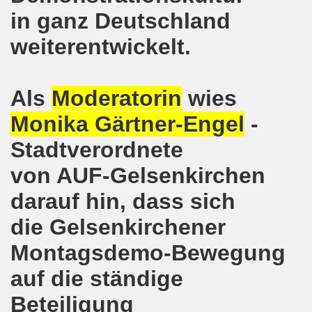
pfenden Arbeiter und an die kämpfenden Arbeiterinnen bei 
in ganz Deutschland
 Gelsenkirchen: Eine Erfolgsgeschichte und eine Feier am
weiterentwickelt.
m 20.08.2018 in Gelsenkirchen - ein Grund zu feiern!
Als
Moderatorin
wies
-Bewegung am 13.08.2018 hält weiterhin wie bisher daran fe
Monika Gärtner-Engel
-
o-Bewegung am 06.08.2018 unter dem Motto: "Seebrücke s
Stadtverordnete
4 Jahre Gelsenkirchener Montagsdemo-Bewegung am 20.08.
von AUF-Gelsenkirchen
irchen ist mit den streikenden Kolleginnen und mit den s
darauf hin, dass sich
018 - der Kultursaal und das Haus des Widerstands in der "H
die Gelsenkirchener
en ruft am 23.07.2018 mit auf zur Protestdemonstration: De
Montagsdemo-Bewegung
nell und wirklich sehr kreativ: Eine junge Frau ergreift se
auf die ständige
Beteiligung
hen am 07.07.2018 aktiver Part bei der Düsseldorfer De