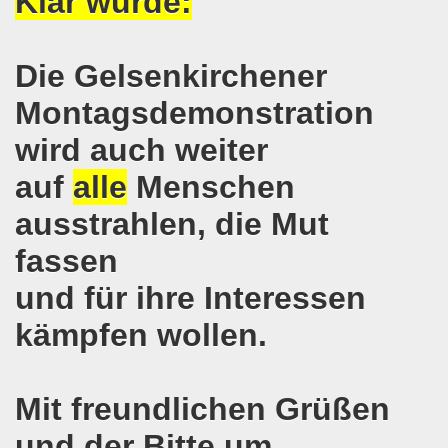
Klar wurde:
r Stunde: 621. Gelsenkirchener Montagsdemo-Bewegung ruft au
Gelsenkirchener Montagsdemo-Bewegung: Keine Abschiebung 
Die Gelsenkirchener
mo-Bewegung berichtet am 20.03.2017 von der Bundesdele
Montagsdemonstration
o-Bewegung: Widerstand zur Abschaltung aller AKWs auf Ko
wird auch weiter
auf
alle
Menschen
t im Mittelpunkt der 618. Gelsenkirchener Montagsdemo-
ausstrahlen, die Mut
-Bewegung setzt Zeichen: Freiheit für Deniz Yücel und all
fassen
egung ruft zum Protest gegen die Amtseinführung von Don
und für ihre Interessen
terstützt Frank Oettler vor Gericht!
kämpfen wollen.
egung zum Jahresauftakt steckt erste Ziele für 2017!
auf dem Rücken der Arbeiter, ihrer Familien und Kommunen!
Mit freundlichen Grüßen
o-Bewegung mit großer Resonanz und internationaler Ban
und der Bitte um