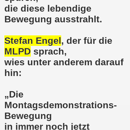
ntag, den 08.11.2021 Tag des Widerstands für die Rettung
die diese lebendige
Bewegung ausstrahlt.
Armut und auch gegen Arbeitsplatzvernichtung stand im M
gegen die Abwälzung der Krisenlasten auf unserem Rücke
Stefan Engel
, der für die
sdemonstration in Gelsenkirchenen-Buer am 11.10.2021 und
MLPD
sprach,
37. Gelsenkirchener Montagsdemo-Bewegung am 11.10.2021 
wies unter anderem darauf
re auch wieder für die Landesliste der internationalisti
hin:
nkirchen am 13.09.2021 im direkten Gespräch - Diskussi
onstration solidarisch am 12.07.2021 mit Stefan Engel, m
„Die
Montagsdemonstrations-
34. Montagsdemo-Bewegung Gelsenkirchen am 12.07.2021!
Bewegung
Gelsenkirchener Bürger am 14.06.2021 müssen alle wirklic
in immer noch jetzt
33. Gelsenkirchener Montagsdemo-Bewegung am 14.06.2021