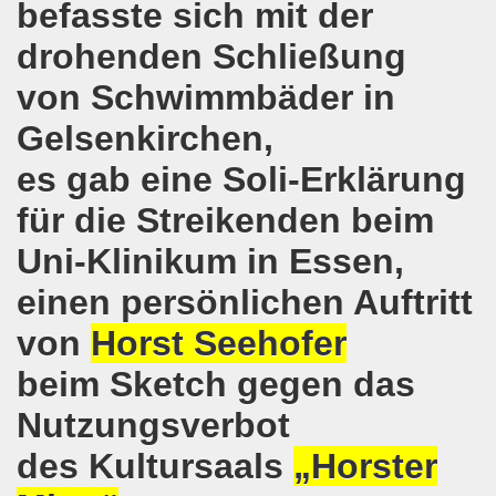
befasste sich mit der
-Bewegung erklärt sich solidarisch mit der Seppelfricke-B
drohenden Schließung
von Schwimmbäder in
mo-Bewegung mit breiter Themenpalette
Gelsenkirchen,
o-Bewegung am 06.11.2017 - Auf nach Bonn zur großen Demo
es gab eine Soli-Erklärung
Aktionstag am 11.11.2017 in Bonn
für die Streikenden beim
wegung protestiert und demonstriert entschieden gegen
Uni-Klinikum in Essen,
o-Bewegung mit breit gefächerter Themen-Palette
einen persönlichen Auftritt
ung protestiert: Faschist filmt Protestaktion - von Polize
von
Horst Seehofer
olidarität für Monika Gärtner-Engel und die MLPD Gelsenk
beim Sketch gegen das
Nutzungsverbot
7 auf der 644. Gelsenkirchener Montagsdemo-Bewegung der K
des Kultursaals
„Horster
um Rechtsruck der Bundesregierung in Berlin!