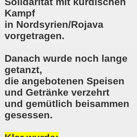
Solidarität mit kurdischen
 und die geplante Politik der neuen NRW-Koalition von CD
Kampf
in Nordsyrien/Rojava
en steht mit voller Solidarität an der Seite der ukrainis
vorgetragen.
o-Bewegung erwartet Sicherheit - vor den Machenschaften
ktiv werden - 626. Gelsenkirchener Montagsdemo-Bewegung 
Danach wurde noch lange
mo-Bewegung diskutiert Wahlschlappe der SPD
getanzt,
re auch am 14.05.2017 für die MLPD direkt zur Landtagswah
die angebotenen Speisen
egung bezieht Stellung - NEIN zum Angriff Donald Trumps
und Getränke verzehrt
und gemütlich beisammen
o-Bewegung ruft auf gegen Donald Trumps Luftangriffe au
gesessen.
-Bewegung im Zeichen der internationalen Arbeiter-Solidar
e - weg mit Hartz IV, nicht nur Nachbesserung a la Martin S