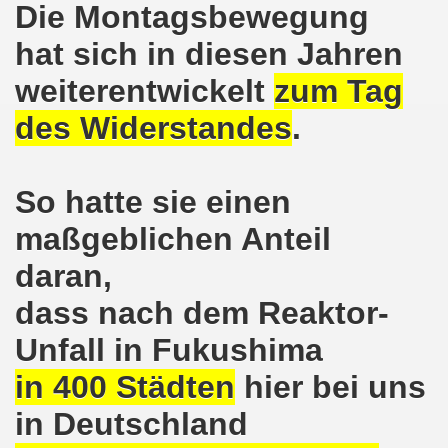
Die Montagsbewegung
8.2020: 16 Jahre Gelsenkirchener Montagsdemo-Bewegung un
hat sich in diesen Jahren
gsdemo-Bewegung - Jubiläum am 10.08.2020
weiterentwickelt
zum Tag
nd im Kampf um Arbeitsplätze und auch im Kampf gegen J
des Widerstandes
.
o-Bewegung reiht sich ein am 08.06.2020 in weltweite Pr
So hatte sie einen
 und die einzigartige Show-Einlage von dir aus dem Jahr 198
maßgeblichen Anteil
-Bewegung am 08.06.2020 im Zeichen der Solidarität mit d
daran,
enkirchen am 25.05.2020: Jetzt erst RECHT die Gelsenk
dass nach dem Reaktor-
nkirchen am 25.05.2020 - Corona-Gerecht und kämpferisch
Unfall in Fukushima
nkirchen - Berichte aus erster Hand am 11.05.2020 span
in 400 Städten
hier bei uns
r Krisenlasten auf Arbeiter, auf Erwerbslose, auf Familien
in Deutschland