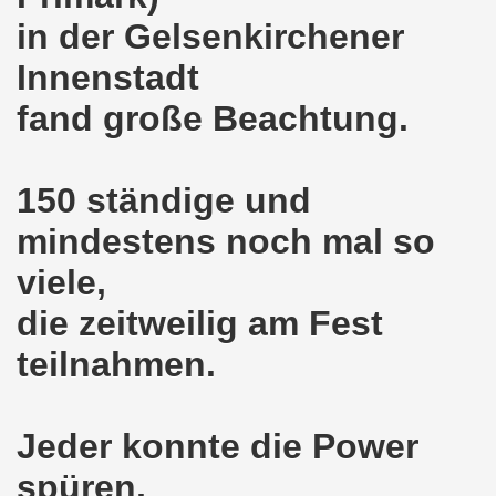
in der Gelsenkirchener
nkirchen am 14.03.2022: Wir müssen alles tun, um einen W
Innenstadt
er Montagsdemo-Bewegung am 14.03.2022 - stärken wir den
fand große Beachtung.
kirchen am 28.02.2022 - breiter Protest und breiter Wide
irchen ruft auf am 28.02.2022 zum Tag des Widerstands: Ge
150 ständige und
mindestens noch mal so
o-Bewegung am 14. Februar 2022 in der Innenstadt Gelsen
viele,
von der 740. Gelsenkirchener Montagsdemo-Bewegung zum Ja
die zeitweilig am Fest
enkirchen macht im neuen Jahr 2022 am 10.01.2022 eige
teilnahmen.
nkirchen am 13.12.2021 nimmt Ampel-Koalition unter die
dgebung am 06.12.2021 in Halle an der Saale Contra Beweg
Jeder konnte die Power
mo-Bewegung am 08.11.2021 im Zeichen des Kampfs zur Re
spüren,