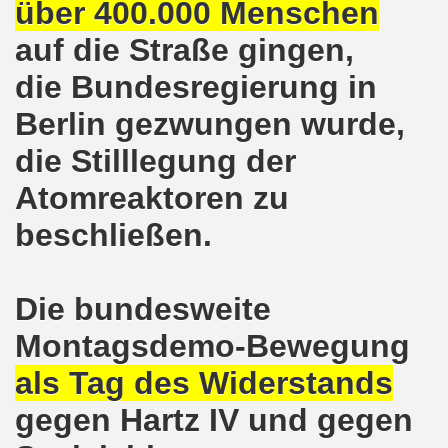
lsenkirchen wieder am 11.05.2020 auf der Straße - Corona
über 400.000 Menschen
auf die Straße gingen,
egung bleibt aktiv auch in Corona-Zeiten!
die Bundesregierung in
nkirchen als Tag des Widerstands am 09.03.2020: Abschalt
Berlin gezwungen wurde,
ung am 19.03.2020 zur Corona-Pandemie
die Stilllegung der
nkirchen mahnt am 09.03.2020 an Folgen von Fukushima -
Atomreaktoren zu
hen Kampf (offener Brief von Frank Oettler aus Halle an der
beschließen.
-Bewegung demonstriert und protestiert am 17.02.2020: St
Die bundesweite
-Bewegung ruft auf am 17.02.2020 zur Demonstration und z
Montagsdemo-Bewegung
wegung wird zum Tag X aufrufen
als Tag des Widerstands
3. Montagsdemo-Bewegung in Gelsenkirchen ins Jahr 2020 - g
gegen Hartz IV und gegen
o-Bewegung am 14.10.2019 mit klarer Haltung gegen den Kr