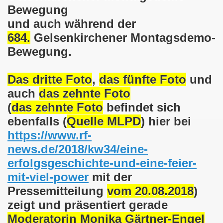
Bewegung
025: 21 Jahre Gelsenkirchener Montagsdemo-Bewegung und 
und auch während der
stration in Gelsenkirchen und es ist zeitgleich am 11.08.
684.
Gelsenkirchener Montagsdemo-
Bewegung.
o-Bewegung hier bei uns in der Gelsenkirchener Innensta
 Solidarität: Gelsenkirchener(innen) spenden 523,20 Euro
Das dritte Foto
,
das fünfte Foto
und
auch
das zehnte Foto
ner Montagsdemo-Bewegung am 12.05.2025 am Platz der Mont
(
das zehnte Foto
befindet sich
er Montagsdemo-Bewegung am 14.04.2025 auf dem Preuteplat
ebenfalls (
Quelle MLPD
) hier bei
https://www.rf-
o-Bewegung am 10.03.2025 am Platz der Montagsdemo, ehe
news.de/2018/kw34/eine-
m aufstehen am 03.02.2025 gegen Rechts in Gelsenkirchen um
erfolgsgeschichte-und-eine-feier-
mit-viel-power
mit der
mo-Bewegung Gelsenkirchen am 13.01.2025 am Platz der Mon
Pressemitteilung
vom 20.08.2018
)
o-Bewegung am 11.11.2024: Solidarität mit dem palästinen
zeigt und präsentiert gerade
Moderatorin Monika Gärtner-Engel
nstration solidarisiert sich am 14.10.2024 mit dem Volk v