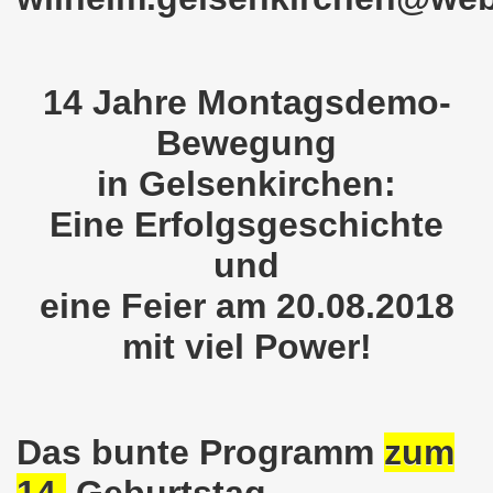
kirchen am 23.01.2023: Nebenkostenexplosion stoppen - In
irchen im neuen Jahr 2023 am 23.01.2023 mit Schwerpunk
14 Jahre Montagsdemo-
-Bewegung am 21.11.2022: Sofortiger Stopp des völkerrech
Bewegung
ner Montagsdemo-Bewegung am 14.11.2022 auf dem Heinrich
in Gelsenkirchen:
hlands! Protest gegen die Preissteigerungen und für höher
Eine Erfolgsgeschichte
kirchen am 10.10.2022: "Jin - Jiyan - Azadi - Frauen, Leb
und
tifaschistische Herbstdemonstration gegen die Politik der
eine Feier am 20.08.2018
stration ruft auf am 10.10.2022 zur Solidarität mit den M
mit viel Power!
zt erst recht am 01.10.2022 nach Berlin zur bundesweiten H
kirchen lädt am 12.09.2022 ein: Entlastungs-Paket im Fok
Das bunte Programm
zum
 Verhindern wir den III. Weltkrieg! Kommt zum Antikriegsta
14.
Geburtstag