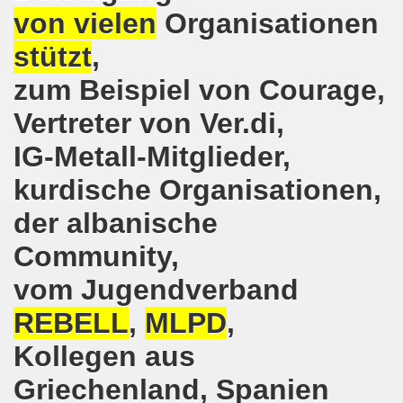
von vielen
Organisationen
senkirchen am 09. Juli 2018 berichtet über NRW-weite Dem
stützt
,
lsenkirchen am 18.06.2018 als Warm-Up für die NRW-weite
zum Beispiel von Courage,
en ergreift Initiative zur Protestdemonstration am 18.0
Vertreter von Ver.di,
nstrationen am 28.05.2018 und am 04.06.2018 jeweils dort 
IG-Metall-Mitglieder,
-Bewegung Gelsenkirchen am 28.05.2018
kurdische Organisationen,
der albanische
che 671. Gelsenkirchener Montagsdemo-Bewegung am 14.05.
Community,
o-Bewegung am 07.05.2018 bestärkt Widerstand gegen Har
vom Jugendverband
senkirchen am 16.04.2018 und am 23.04.2018 mit brisant
REBELL
,
MLPD
,
o-Bewegung im Zeichen des antifaschistischen Protestes
Kollegen aus
i uns in der Gelsenkirchener Innenstadt am 07.04.2018 erf
Griechenland, Spanien