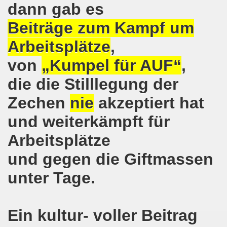
dann gab es
o-Bewegung in Gelsenkirchen am 05.02.2018 wächst auf r
Beiträge zum Kampf um
o-Bewegung am 05.02.2018 diskutiert über Regierungsbildu
Arbeitsplätze
,
gen die türkische Invasion in Afrin - kämpferisch, lebendig
von
„Kumpel für AUF“
,
gung ruft auf zur ruhrgebietsweiten Demonstration am 29.
die die Stilllegung der
-Bewegung fordert mit über 300facher Stimme: Stoppt die A
Zechen
nie
akzeptiert hat
und weiterkämpft für
-Bewegung ruft auf zum Protest gegen die Angriffe der Tür
Arbeitsplätze
wegung mit gutem Start ins Jahr 2018
und gegen die Giftmassen
-Bewegung am 18.12.2017 bestärkt die klare Position: Ha
unter Tage.
ltigendes Zeichen der Solidarität der Völker!
chen ruft zu Protesten und zu Demonstrationen gegen D
Ein kultur- voller Beitrag
 11.11.2017 in Bonn! 2.000 Teilnehmerinnen und Teilnehme