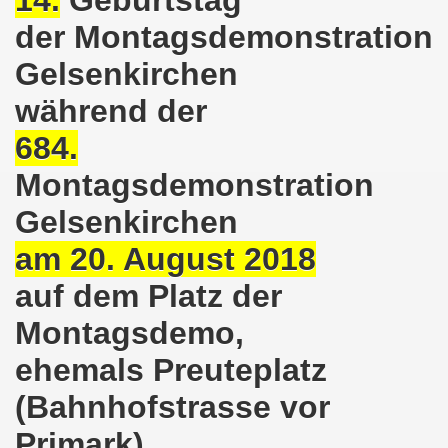
demonstration ist bereit seit dem 22.08.2022 zu kämpfen un
der Montagsdemonstration
demonstration ruft auf am 22.08.2022 zum Protest und zum
Gelsenkirchen
während der
 Gelsenkirchener Montagsdemo-Bewegung: Stärken wir den a
684.
wegung feierte am 11.07.2022 das 750. Jubiläum der 750
Montagsdemonstration
r 751. Gelsenkirchener Montagsdemo-Bewegung auf dem Hei
Gelsenkirchen
2022 gegen Inflation, gegen Armut und gegen die Weltkrie
am 20. August 2018
onstration mit bis zu etwa ca. 1.500 Teilnehmerinnen und T
auf dem Platz der
er Montagsdemo-Bewegung am 23.05.2022 - stärken wir den a
Montagsdemo,
ehemals Preuteplatz
eiligte mich aktiv am 01.05.2022 im Zeichen des Kampfes g
(Bahnhofstrasse vor
ler Rechte gleichermaßen bekämpfen am 28.03.2022 auf de
Primark)
 Gelsenkirchener Montagsdemo-Bewegung - stärken wir den 