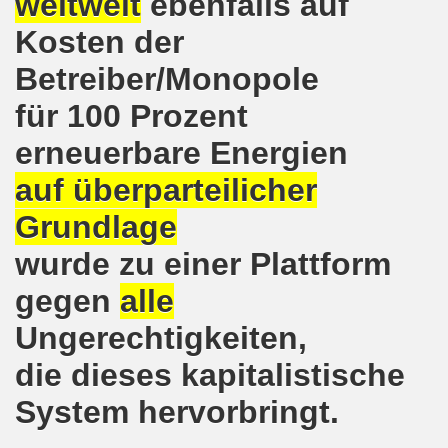
weltweit
ebenfalls auf
Kosten der
on der Bergleute und ihrer Familien am 17.06.2019 und Ber
Betreiber/Monopole
nkirchen diskutiert am 13.05.2019 mit Europawahl-Kandi
für 100 Prozent
nkirchen nimmt am 08.04.2019 Mietfragen, Hartz IV und Um
erneuerbare Energien
o-Bewegung am 11.03.2019 mahnt an Folgen von Fukushima
auf überparteilicher
nkirchen am 11.03.2019 solidarisch mit Kollegen in Hag
Grundlage
nkirchen am 11.03.2019 im Zeichen des Umweltkampfes un
wurde zu einer Plattform
gegen
alle
nkirchen am 11.02.2019 protestiert und demonstriert gege
Ungerechtigkeiten,
kirchen am 11.02.2019 - antifaschistische Demonstration
die dieses kapitalistische
der 701. Montagsdemonstration Gelsenkirchen
System hervorbringt.
ngend stärken - jetzt erst recht!