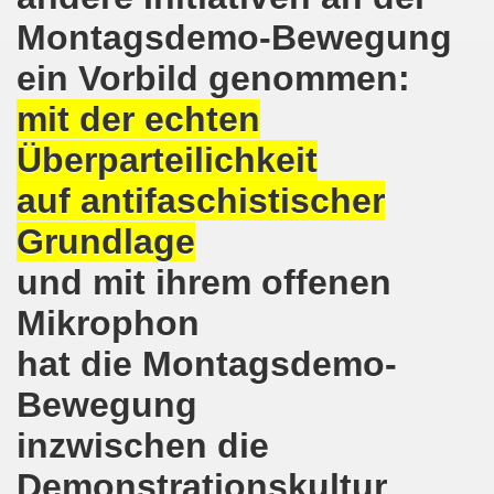
Montagsdemo-Bewegung
hen am 13.10.2018 mit tollem Beitrag in Berlin
ein Vorbild genommen:
lin! Setzen wir gemeinsam ein kämpferisches Zeichen gegen
mit der echten
senkirchener Montagsdemonstration: Kampf gegen Zechen-
Überparteilichkeit
o-Bewegung am 01.10.2018 - gegen die Rechtsentwicklung d
auf antifaschistischer
tärken und wichtige Informationen zur 15. Herbstdemonstrat
Grundlage
 Arbeiter und Montagsdemonstranten Frank Oettler aus Hall
und mit ihrem offenen
Mikrophon
9. Montagsdemo-Bewegung in Gelsenkirchen
hat die Montagsdemo-
onstration: Beeindruckender Protest am 17.09.2018 gege
Bewegung
 Regierung in Berlin als Teil der Großdemonstration #untei
inzwischen die
mo-Bewegung am 17.09.2018 ruft auf zum Protest gegen Z
Demonstrationskultur