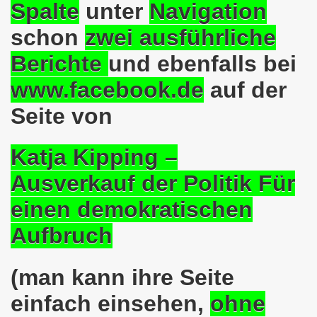
kirchen am 23.01.2023: Nebenkostenexplosion stoppen - In
Spalte
unter
Navigation
schon
zwei ausführliche
irchen im neuen Jahr 2023 am 23.01.2023 mit Schwerpunk
Berichte
und ebenfalls bei
-Bewegung am 21.11.2022: Sofortiger Stopp des völkerrech
www.facebook.de
auf der
ner Montagsdemo-Bewegung am 14.11.2022 auf dem Heinrich
Seite von
hlands! Protest gegen die Preissteigerungen und für höher
Katja Kipping –
kirchen am 10.10.2022: "Jin - Jiyan - Azadi - Frauen, Leb
Ausverkauf der Politik Für
tifaschistische Herbstdemonstration gegen die Politik der
einen demokratischen
stration ruft auf am 10.10.2022 zur Solidarität mit den M
Aufbruch
zt erst recht am 01.10.2022 nach Berlin zur bundesweiten H
(man kann ihre Seite
kirchen lädt am 12.09.2022 ein: Entlastungs-Paket im Fok
einfach einsehen,
ohne
 Verhindern wir den III. Weltkrieg! Kommt zum Antikriegsta