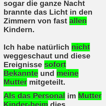
sogar die ganze Nacht
emonstration auf der bundesweiten Großdemonstration gege
brannte das Licht in den
nd Gedenken der Opfer des Anschlags von Ankara
Zimmern von fast
allen
Kindern.
egung ruft auf zur 12. Herbstdemonstration am 10. Oktob
emo-Bewegung zu TOP Thema Griechenland
Ich habe natürlich
nicht
nd - drei Brennpunkte bei der 542. Gelsenkirchener Mont
weggeschaut
und
diese
Befreiungskampf im Brennpunkt der 541. Gelsenkirchener
Ereignisse
sofort
sfest am 10. August 2015!
Bekannte
und
meine
 für Kinder, die zum REBELL-Sommercamp 2015 fahren!
Mutter
mitgeteilt.
 540. Gelsenkirchener Montagsdemo-Bewegung am 20.07.2015 
Als das Personal
im
Mutter
 540. Gelsenkirchener Montagsdemo-Bewegung am 20. Juli
Kinder-heim
dies