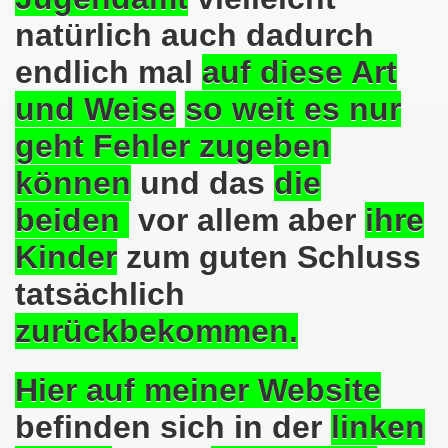
natürlich auch dadurch
o-Bewegung als Korrespondenz veröffentlicht von Thomas 
endlich mal
auf diese Art
kirchen solidarisiert sich am 10.07.2023 mit Jan Specht 
und Weise
so weit es nur
nkirchen am 10.07.2023 auf dem Heinrich-König-Platz um 1
geht Fehler
zugeben
o-Bewegung Gelsenkirchen sagt am 12.06.2023 „Nein“ zu A
können
und das
die
kirchen am 12.06.2023 um 17.30 Uhr auf dem Heinrich-Köni
beiden
vor allem aber
ihre
 der Befreiung vom Hitler-Faschismus - aktiver Widerstand 
Kinder
zum guten Schluss
auf dem Heinrich-König-Platz als Kundgebungsplatz ausges
tatsächlich
zurückbekommen.
nkirchen am 13.03.2023 ruft auf: Aktiver Widerstand gege
kirchen solidarisch mit den Betroffenen am 13.02.2023 de
Hier auf meiner
Website
nkirchen am 13.02.2023: Aktiver Widerstand gegen die aku
befinden sich in der
linken