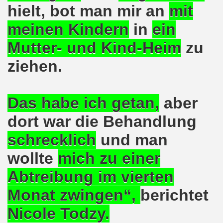
hielt, bot man mir an
mit
Bewegung demonstriert und protestiert weiterhin aktiv gegen 
meinen Kindern
in
ein
o-Bewegung in Gelsenkirchen: unübersehbares bewegendes 
Mutter- und Kind-Heim
zu
 Welt! Sofortiger Stopp der Bombardierungen von Aleppo!
ziehen.
-Bewegung ruft zusammen mit der Flüchtlingsinitiative Gel
eiten Herbstdemonstration in Berlin
Das habe ich getan,
aber
dort war die Behandlung
 und Teilnehmer, 15 Städte, Menschen aus mindestens 9 Länd
s
chrecklich
und man
o-Bewegung am 19.09.2016 in Gelsenkirchen aktiv gegen 
wollte
mich zu einer
mo-Bewegung im Zeichen "Aktiv gegen Kinderarmut!"
Abtreibung im vierten
egung und Flüchtlinge rufen auf zur großen Demonstrati
Monat zwingen“,
berichtet
-Bewegung am Montag, den 12.09.2016 bereitet die diesjäh
Nicole Todzy.