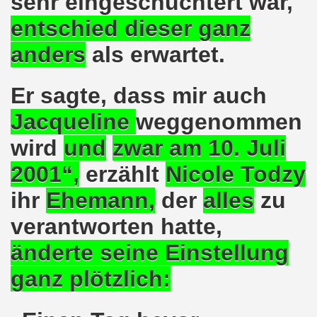
sehr eingeschüchtert war,
o-Bewegung in Gelsenkirchen am 05.02.2018 wächst auf r
entschied dieser ganz
o-Bewegung am 05.02.2018 diskutiert über Regierungsbildu
anders
als erwartet.
gen die türkische Invasion in Afrin - kämpferisch, lebendig
Er sagte, dass mir auch
gung ruft auf zur ruhrgebietsweiten Demonstration am 29.
Jacqueline
weggenommen
-Bewegung fordert mit über 300facher Stimme: Stoppt die A
wird
und
zwar
am 10. Juli
-Bewegung ruft auf zum Protest gegen die Angriffe der Tür
2001“,
erzählt
Nicole Todzy
ihr
Ehemann
,
der
alles
zu
wegung mit gutem Start ins Jahr 2018
verantworten hatte,
-Bewegung am 18.12.2017 bestärkt die klare Position: Ha
änderte seine Einstellung
ltigendes Zeichen der Solidarität der Völker!
ganz plötzlich:
chen ruft zu Protesten und zu Demonstrationen gegen D
 11.11.2017 in Bonn! 2.000 Teilnehmerinnen und Teilnehme