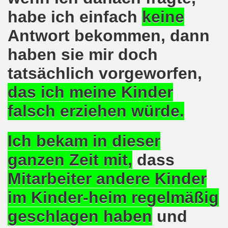
nten protestieren gegen die türkische Regierungspolitik u
habe ich einfach
keine
m Januar 2016 mit vielen brennenden Themen
Antwort bekommen, dann
haben sie mir doch
egung am 11. Januar 2016 im Zeichen des Protests gegen
tatsächlich vorgeworfen,
effen sich ein Jahr nach der Werkschließung - Die Fackel 
das ich
meine Kinder
 2016 - der Anfang ist gemacht
falsch erziehen würde.
o-Bewegung startet ins Jahr 2016
Ich bekam in dieser
o-Bewegung solidarisch mit Vaillant-Belegschaft
ganzen Zeit mit,
dass
mo-Bewegung wendet sich entschieden gegen Politik der 
Mitarbeiter andere Kinder
ion bekräftigt Solidarität für den Kampf der Kolleginnen u
im Kinder-heim
regelmäßig
 558. Gelsenkirchener Montagsdemo-Bewegung und muss auf
geschlagen haben
und
sdemo-Bewegung wird im Zeichen des Protestes gegen die f