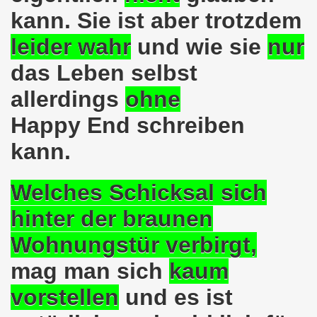
kann. Sie ist aber trotzdem
kirchen protestiert und demonstriert am 14.10.2019: Rece
leider
wahr
und wie sie
nur
tranten auf der 16. bundesweiten Herbstdemo-Bewegung i
das Leben selbst
ndesweiten Herbstdemonstration am 03. Oktober 2019 in Erf
allerdings
ohne
monstration am 03. Oktober 2019 in Erfurt
Happy End schreiben
Bewegung am 09.09.2019 erklärt Dietrich Keil aus Essen ihr
kann.
-Bewegung am 09.09.2019 in Gelsenkirchen
Welches Schicksal sich
ung findet am 03.10.2019 in Erfurt statt!
hinter der braunen
elsenkirchen am 12.08.2019 - ein begeisterndes Fest de
Wohnungstür verbirgt,
er Montagsdemo-Bewegung steigt am 12.08.2019!
mag man sich
kaum
.06.2019 in Gelsenkirchen: Die Entlassungen im Bergbau
vorstellen
und es ist
enkirchen diskutierte am 13.05.2019 mit Europawahl-Kan