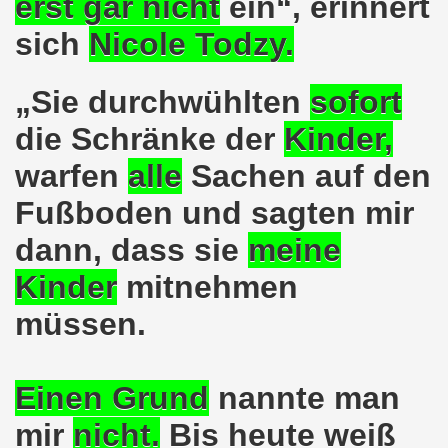
erst
gar nicht
ein“, erinnert
hen am 13.10.2018 mit tollem Beitrag in Berlin
sich
Nicole Todzy.
lin! Setzen wir gemeinsam ein kämpferisches Zeichen gegen
„Sie durchwühlten
sofort
senkirchener Montagsdemonstration: Kampf gegen Zechen-
die Schränke der
Kinder
,
o-Bewegung am 01.10.2018 - gegen die Rechtsentwicklung d
warfen
alle
Sachen auf den
tärken und wichtige Informationen zur 15. Herbstdemonstrat
Fußboden und sagten mir
dann, dass sie
meine
 Arbeiter und Montagsdemonstranten Frank Oettler aus Hall
Kinder
mitnehmen
9. Montagsdemo-Bewegung in Gelsenkirchen
müssen.
onstration: Beeindruckender Protest am 17.09.2018 gege
 Regierung in Berlin als Teil der Großdemonstration #untei
Einen Grund
nannte man
mo-Bewegung am 17.09.2018 ruft auf zum Protest gegen Z
mir
nicht
.
Bis heute weiß