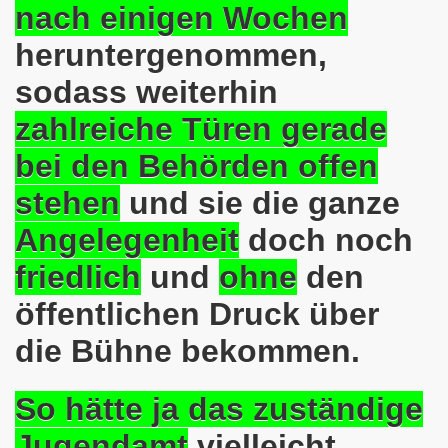
nach einigen Wochen
en: Wir protestieren und wir demonstrieren gegen die Anz
heruntergenommen,
er Saale setzt am 27.01.2024 Verbot der MLPD-Fahne mit p
sodass weiterhin
kirchen zeigt am 05.02.2024 Flagge um 17.30 Uhr auf dem 
zahlreiche Türen gerade
uch am 08.01.2024 der Diskriminierung und der Kriminalisi
bei den Behörden offen
.2023 gestorben - Nachruf der Koordinierungsgruppe
stehen
und sie die ganze
-Bewegung: Protest gegen Arbeitsplatzvernichtung und Prot
Angelegenheit
doch noch
olizeieinsatz gegen Kundgebung und gegen Frank Oettler am
friedlich
und
ohne
den
öffentlichen Druck über
ionen durch die Innenstädte von Stuttgart, von Erfurt 
die Bühne bekommen.
-Bewegung am 09.10.2023 um 17.30 Uhr auf dem Heinrich-Kö
stermann und von Martina Reichmann: Gelungenes Fest am
So hätte ja das zuständige
demo-Bewegung - feier am 11.09.2023 um 17.30 Uhr auf dem 
Jugendamt
vielleicht