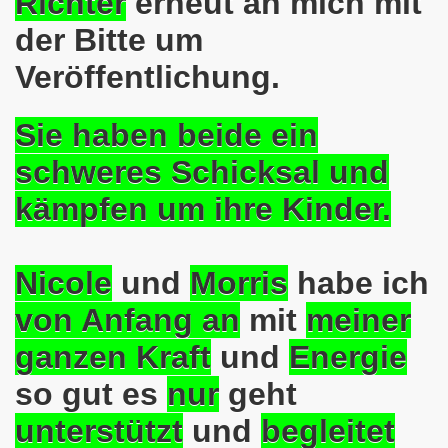
Richter
erneut an mich mit
der Bitte um
o-Bewegung steht solidarisch am 17.07.2017 hinter Thoma
Veröffentlichung.
Norbert Emmerich, stellvertretender Bürgermeister von Ge
sdemo-Bewegung am 08.06.2026 hat stattgefunden am Platz 
Sie haben beide ein
schweres Schicksal und
E.ON-Kathi“ am 11.05.2026 während der Kundgebung in der
kämpfen um ihre Kinder.
nstration am 09.03.2026 verurteilt Nahostkrieg und solida
irchen im neuen Jahr 2026 am 05.01.2026 mit dem aktuel
Nicole
und
Morris
habe ich
 Teilnehmerin am 10.11.2025 auf der 793. Gelsenkirchener 
von Anfang an
mit
meiner
re zur Kommunalwahl am 14.09.2025 hier bei uns in Gelsen
ganzen Kraft
und
Energie
 eine einzigartige Demonstration am 08.09.2025 hier bei un
so gut es
nur
geht
ration Gelsenkirchen am 08.09.2025 um 17.30 Uhr, Treffpunk
unterstützt
und
begleitet