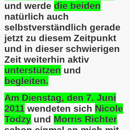
und werde
die beiden
025: 21 Jahre Gelsenkirchener Montagsdemo-Bewegung und 
natürlich auch
stration in Gelsenkirchen und es ist zeitgleich am 11.08.
selbstverständlich gerade
o-Bewegung hier bei uns in der Gelsenkirchener Innensta
jetzt zu diesem Zeitpunkt
 Solidarität: Gelsenkirchener(innen) spenden 523,20 Euro
und in dieser schwierigen
ner Montagsdemo-Bewegung am 12.05.2025 am Platz der Mont
Zeit weiterhin aktiv
er Montagsdemo-Bewegung am 14.04.2025 auf dem Preuteplat
unterstützen
und
begleiten.
o-Bewegung am 10.03.2025 am Platz der Montagsdemo, ehe
m aufstehen am 03.02.2025 gegen Rechts in Gelsenkirchen um
Am Dienstag, den 7. Juni
mo-Bewegung Gelsenkirchen am 13.01.2025 am Platz der Mon
2011
wendeten sich
Nicole
o-Bewegung am 11.11.2024: Solidarität mit dem palästinen
Todzy
und
Morris Richter
nstration solidarisiert sich am 14.10.2024 mit dem Volk v