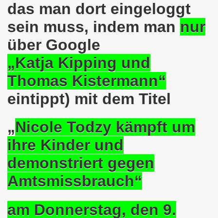
das man dort eingeloggt
demonstration ist bereit seit dem 22.08.2022 zu kämpfen un
sein muss, indem man
nur
demonstration ruft auf am 22.08.2022 zum Protest und zum
über Google
 Gelsenkirchener Montagsdemo-Bewegung: Stärken wir den a
„Katja Kipping und
wegung feierte am 11.07.2022 das 750. Jubiläum der 750
Thomas Kistermann“
r 751. Gelsenkirchener Montagsdemo-Bewegung auf dem Hei
eintippt) mit dem Titel
2022 gegen Inflation, gegen Armut und gegen die Weltkrie
„
Nicole Todzy kämpft um
onstration mit bis zu etwa ca. 1.500 Teilnehmerinnen und T
ihre Kinder und
er Montagsdemo-Bewegung am 23.05.2022 - stärken wir den a
demonstriert gegen
eiligte mich aktiv am 01.05.2022 im Zeichen des Kampfes g
Amtsmissbrauch“
ler Rechte gleichermaßen bekämpfen am 28.03.2022 auf de
am Donnerstag, den 9.
 Gelsenkirchener Montagsdemo-Bewegung - stärken wir den 