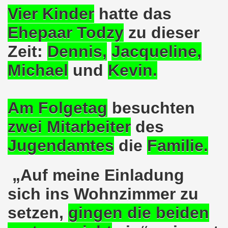
kirchen wünscht allen Freundinnen und wünscht allen Fr
Vier Kinder
hatte das
Ehepaar Todzy
zu dieser
sdemo-Bewegung am 10.12.2018 mit gelben Westen und mit a
Zeit:
Dennis,
Jacqueline
,
gung feiert am 10.12.2018 die 700. Bürgerbewegung sehr ku
Michael
und
Kevin
.
 Montagsdemo-Bewegung Gelsenkirchen mit Frank Oettler au
-Bewegung fordert am 03.12.2018: Freigabe des Kultursaal
Am Folgetag
besuchten
o-Bewegung findet ausnahmsweise am 03.12.2018 in Gelsenk
zwei Mitarbeiter
des
2018 vor dem Amtsgericht Gelsenkirchen: Weg mit der Stra
Jugendamtes
die
Familie.
ner Montagsdemo-Bewegung ist und bleibt wirklich jetzt imme
„Auf meine Einladung
-Bewegung protestiert und demonstriert am 05.11.2018 geg
sich ins Wohnzimmer zu
-Bewegung ruft auf am 05.11.2018 zur Solidarität mit Koban
setzen,
gingen die beiden
senkirchen am 24.09.2018 uneingeschränkt solidarisch mit