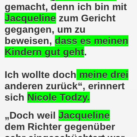
e und gegen die Aufmärsche der Partei "Die Rechte" stehe
gemacht,
denn ich bin mit
-Bewegung Gelsenkirchen beim Delegierten-Treffen der 
Jacqueline
zum Gericht
gegangen, um zu
nen sind gezwungen, die Tafel in Anspruch zu nehmen!
beweisen,
dass es meinen
hier bei uns in Gelsenkirchen. Auftakt der weltweiten intern
Kindern
gut geht
.
nahmt YPG-Fahne trotz richterlicher Erlaubnis
enkirchen mit heißen Brennpunkten
Ich wollte doch
meine
drei
Aufruf zur Demonstration "Efrin wird leben" 20.03.2018, ab
anderen
zurück“, erinnert
hen protestiert und demonstriert am 05.03.2018 gegen u
sich
Nicole Todzy.
o-Bewegung begrüßt am 05.03.2018 die neue Regierung in
„Doch weil
Jacqueline
mo-Bewegung solidarisch am 19.02.2018 im Kampf gegen A
dem
Richter
gegenüber
o-Bewegung diskutiert am 19.02.2018 über heißes Eisen 