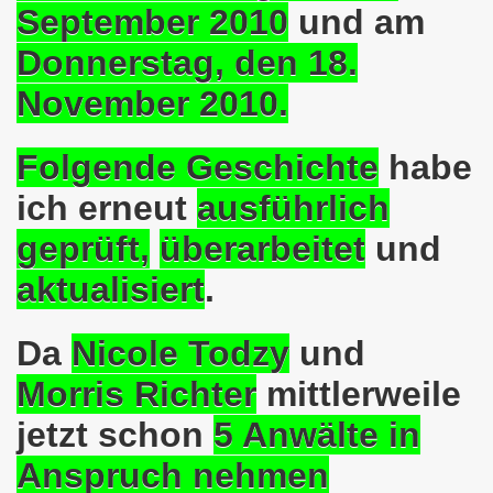
September 2010
und am
nkirchen am 14.03.2022: Wir müssen alles tun, um einen W
Donnerstag, den 18.
er Montagsdemo-Bewegung am 14.03.2022 - stärken wir den
November 2010.
kirchen am 28.02.2022 - breiter Protest und breiter Wide
Folgende Geschichte
habe
irchen ruft auf am 28.02.2022 zum Tag des Widerstands: Ge
ich erneut
ausführlich
o-Bewegung am 14. Februar 2022 in der Innenstadt Gelsen
geprüft,
überarbeitet
und
von der 740. Gelsenkirchener Montagsdemo-Bewegung zum Ja
aktualisiert
.
enkirchen macht im neuen Jahr 2022 am 10.01.2022 eige
Da
Nicole Todzy
und
nkirchen am 13.12.2021 nimmt Ampel-Koalition unter die
Morris Richter
mittlerweile
dgebung am 06.12.2021 in Halle an der Saale Contra Beweg
jetzt schon
5 Anwälte in
mo-Bewegung am 08.11.2021 im Zeichen des Kampfs zur Re
Anspruch nehmen