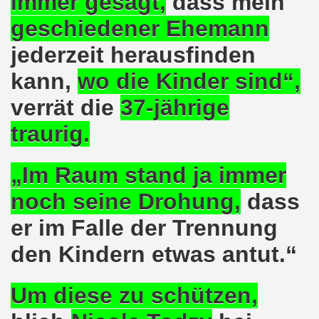
immer gesagt,
dass mein
geschiedener Ehemann
 und die geplante Politik der neuen NRW-Koalition von CD
jederzeit herausfinden
en steht mit voller Solidarität an der Seite der ukrainis
kann,
wo die Kinder sind“,
o-Bewegung erwartet Sicherheit - vor den Machenschaften
verrät die
37-jährige
ktiv werden - 626. Gelsenkirchener Montagsdemo-Bewegung 
traurig.
mo-Bewegung diskutiert Wahlschlappe der SPD
„Im Raum stand ja immer
re auch am 14.05.2017 für die MLPD direkt zur Landtagswah
noch seine Drohung,
dass
egung bezieht Stellung - NEIN zum Angriff Donald Trumps
er im Falle der Trennung
o-Bewegung ruft auf gegen Donald Trumps Luftangriffe au
den
Kindern
etwas antut.“
-Bewegung im Zeichen der internationalen Arbeiter-Solidar
Um diese zu schützen,
e - weg mit Hartz IV, nicht nur Nachbesserung a la Martin S