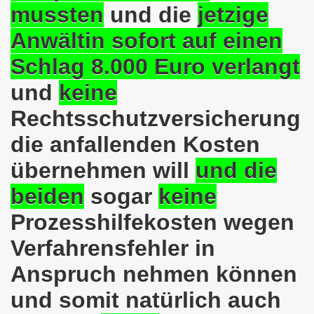
mussten
und die
jetzige
ntag, den 08.11.2021 Tag des Widerstands für die Rettung
Anwältin sofort auf einen
Armut und auch gegen Arbeitsplatzvernichtung stand im M
Schlag 8.000 Euro verlangt
gegen die Abwälzung der Krisenlasten auf unserem Rücke
und
keine
sdemonstration in Gelsenkirchenen-Buer am 11.10.2021 und
Rechtsschutzversicherung
37. Gelsenkirchener Montagsdemo-Bewegung am 11.10.2021 
die anfallenden Kosten
re auch wieder für die Landesliste der internationalisti
übernehmen will
und die
nkirchen am 13.09.2021 im direkten Gespräch - Diskussi
beiden
sogar
keine
Prozesshilfekosten wegen
onstration solidarisch am 12.07.2021 mit Stefan Engel, m
Verfahrensfehler in
34. Montagsdemo-Bewegung Gelsenkirchen am 12.07.2021!
Anspruch nehmen können
Gelsenkirchener Bürger am 14.06.2021 müssen alle wirklic
und somit natürlich auch
33. Gelsenkirchener Montagsdemo-Bewegung am 14.06.2021