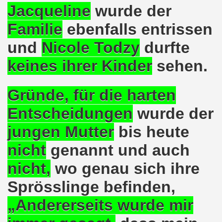
Jacqueline
wurde der
e auch am 24.09.2017 für die internationalistische Liste M
Familie
ebenfalls entrissen
andidaten zur Bundestagswahl in Berlin am 24.09.2017
und
Nicole Todzy
durfte
egung im direkten Gespräch - Diskussion mit Kandidatinn
keines ihrer Kinder
sehen.
er ARGE Gelsenkirchen ein Bewerbungstraining vermittelt
Gründe, für die harten
ung feiert Erfolg - Weltfrauenaktivistin in Indien wieder 
Entscheidungen
wurde der
 die 30-Stunden-Woche bei vollem Lohnausgleich! Kampf für
jungen Mutter
bis heute
ontagsdemo-Bewegung wird zum rauschenden Volksfest mit
nicht
genannt
und auch
3 Jahre Gelsenkirchener Montagsdemo-Bewegung am 14. Au
nicht
,
wo genau sich ihre
ali
Sprösslinge befinden,
o-Bewegung steht solidarisch hinter Siegmar Herrlinger,
„Andererseits wurde mir
 Mut machende Demonstration direkt in der Gelsenkirchen