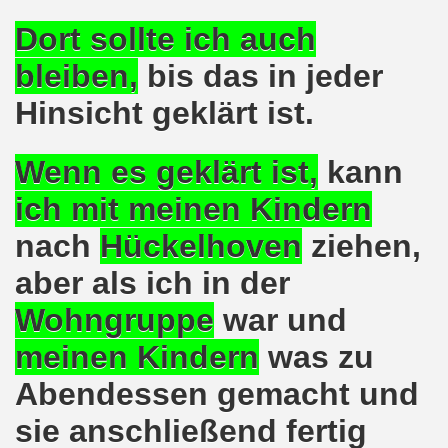
Gelsenkirchener Montagsdemo-Bewegung
Dort sollte ich auch
o-Bewegung gedenkt Friedel Metzlaff
bleiben,
bis das in jeder
esfalls alternativlos
Hinsicht geklärt ist.
uf der 594. Gelsenkirchener Montagsdemo-Bewegung
Wenn es geklärt ist,
kann
ufs zur 13. Herbstdemonstration! Werdet selbst Erstunterze
ich mit
meinen Kindern
o-Bewegung steht im Zeichen der Vorbereitung des Antikr
nach
Hückelhoven
ziehen,
gegen verheerende Wohnsitzauflage
aber als ich in der
tark! Zukunftsprojekt Gelsenkirchener Montagsdemo-Bewegu
Wohngruppe
war und
demonstration erneut im Zeichen von länderübergreifende
meinen Kindern
was zu
demonstration im Zeichen von länderübergreifendem Kampf
Abendessen gemacht und
sie anschließend fertig
mo-Bewegung mit breitem Spektrum der Themen