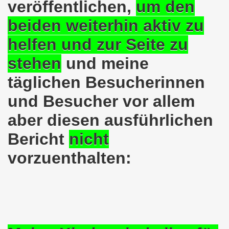
veröffentlichen,
um den
ener Montagsdemo-Bewegung am 11. Januar 2021
beiden weiterhin aktiv zu
mo-Bewegung am 23.11.2020 zum heißen Eisen Corona und
helfen und zur Seite zu
o-Bewegung am 02.11.2020 - auf der Straße gegen das Kr
stehen
und meine
stration am 10.10.2020 in Düsseldorf
täglichen Besucherinnen
ener Montagsdemo-Bewegung am 02. November 2020
und Besucher vor allem
 auf die Bevölkerung! Beschäftigte und Arbeitslose gemein
aber diesen ausführlichen
Bericht
nicht
chen ruft auf: Kommt mit am 10.10.2020 gemeinsam zur B
vorzuenthalten:
o-Brennpunkte am 14.09.2020: Wahlauswertung - Lage in M
o-Bewegung am 14.09.2020 mit breiter Themenpalette
re ich (Thomas Kistermann) zur Kommunalwahl für das ü
 Gesetz und dadurch wurde bis zum heutigen Zeitpunkt im Jah