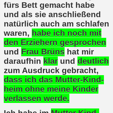
fürs Bett gemacht habe
agsdemo-Bewegung mit Flüchtlingen und Migranten! Aufbru
und als sie anschließend
g leben die Menschenrechte! Das Gelsenkirchener Auslände
natürlich auch am schlafen
senkirchener Montagsdemo-Bewegung
waren,
habe ich noch mit
ng des Sommercamps der Stadt Gelsenkirchen ist wirklich 
den Erziehern gesprochen
mo-Bewegung diskutiert über Brexit und Zuschüsse für 
und
Frau Brüns
hat mir
daraufhin
klar
und
deutlich
o-Bewegung feiert erfolgreiches Grup Yorum-Konzert gege
zum Ausdruck gebracht,
demo-Bewegung fand genau zur richtigen Zeit statt - in der
dass ich das
Mutter-Kind-
- Eltern sollen selbst entscheiden können - Zuschüsse f
heim ohne meine Kinder
o-Bewegung: Protest gegen geplante Verschärfungen von 
verlassen werde.
in Dortmund - Gelsenkirchener Montagsdemo-Bewegung stärk
 in Frankreich und herzliche Einladung zu unserer Bundes