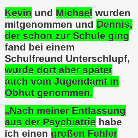
senkirchen am 09. Juli 2018 berichtet über NRW-weite Dem
Kevin
und
Michael
wurden
mitgenommen und
Dennis
,
lsenkirchen am 18.06.2018 als Warm-Up für die NRW-weite
der schon zur Schule ging
en ergreift Initiative zur Protestdemonstration am 18.0
fand bei einem
nstrationen am 28.05.2018 und am 04.06.2018 jeweils dort 
Schulfreund
Unterschlupf,
-Bewegung Gelsenkirchen am 28.05.2018
wurde dort aber später
che 671. Gelsenkirchener Montagsdemo-Bewegung am 14.05.
auch vom
Jugendamt
in
o-Bewegung am 07.05.2018 bestärkt Widerstand gegen Har
Obhut genommen.
senkirchen am 16.04.2018 und am 23.04.2018 mit brisant
„Nach meiner Entlassung
o-Bewegung im Zeichen des antifaschistischen Protestes
aus der
Psychiatrie
habe
i uns in der Gelsenkirchener Innenstadt am 07.04.2018 erf
ich einen
großen Fehler