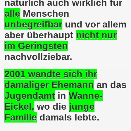
natürlich auch wirklich für
alle
Menschen
on der Bergleute und ihrer Familien am 17.06.2019 und Ber
unbegreifbar
und vor allem
nkirchen diskutiert am 13.05.2019 mit Europawahl-Kandi
aber überhaupt
nicht nur
nkirchen nimmt am 08.04.2019 Mietfragen, Hartz IV und Um
im Geringsten
o-Bewegung am 11.03.2019 mahnt an Folgen von Fukushima
nachvollziebar.
nkirchen am 11.03.2019 solidarisch mit Kollegen in Hag
2001
wandte sich
ihr
nkirchen am 11.03.2019 im Zeichen des Umweltkampfes un
damaliger Ehemann
an das
nkirchen am 11.02.2019 protestiert und demonstriert gege
Jugendamt
in
Wanne-
kirchen am 11.02.2019 - antifaschistische Demonstration
Eickel,
wo die
junge
der 701. Montagsdemonstration Gelsenkirchen
Familie
damals lebte.
ngend stärken - jetzt erst recht!