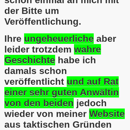
schon einmal an mich mit
der Bitte um
em palästinensischen Volk und mit dem libanesischen Volk! 
Veröffentlichung.
n Eisenach: Zeichen gegen Sozialkahlschlag und Zeichen
rchener Montagsdemonstration am 12.08.2024 - eine Erfolgs
Ihre
ungeheuerliche
aber
leider trotzdem
wahre
elsenkirchen am 12.08.2024 ab 17.30 Uhr - am Platz der 
Geschichte
habe ich
nkirchen am 08.07.2024 Protest gegen Armut, Demonstratio
damals schon
nd Kampfprogramm der Bundesweiten Montagsdemo-Bewegung
veröffentlicht
und auf Rat
6. Gelsenkirchener Montagsdemo-Bewegung am 10.06.2024 um
einer sehr guten Anwältin
kirchen am 13.05.2024 um 17.30 Uhr auf dem Heinrich-König
von den beiden
jedoch
-Bewegung am 08.04.2024 auf dem Heinrich-König-Platz in 
wieder von meiner
Website
kirchen ruft auf am 11.03.2024 zum Jahrestag Fukushima un
aus taktischen Gründen