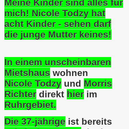
Meine Kinder sind alles für
8.2020: 16 Jahre Gelsenkirchener Montagsdemo-Bewegung un
mich! Nicole Todzy hat
gsdemo-Bewegung - Jubiläum am 10.08.2020
acht Kinder - sehen darf
die junge Mutter keines!
nd im Kampf um Arbeitsplätze und auch im Kampf gegen J
o-Bewegung reiht sich ein am 08.06.2020 in weltweite Pr
 und die einzigartige Show-Einlage von dir aus dem Jahr 198
In einem unscheinbaren
-Bewegung am 08.06.2020 im Zeichen der Solidarität mit d
Mietshaus
wohnen
Nicole Todzy
und
Morris
enkirchen am 25.05.2020: Jetzt erst RECHT die Gelsenk
Richter
direkt
hier
im
nkirchen am 25.05.2020 - Corona-Gerecht und kämpferisch
Ruhrgebiet.
nkirchen - Berichte aus erster Hand am 11.05.2020 span
r Krisenlasten auf Arbeiter, auf Erwerbslose, auf Familien
Die 37-jährige
ist bereits