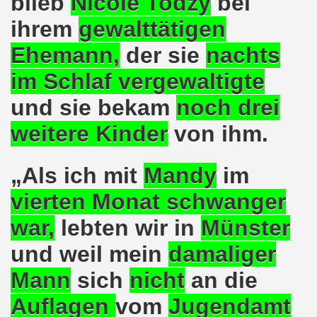
blieb
Nicole Todzy
bei
r Stunde: 621. Gelsenkirchener Montagsdemo-Bewegung ruft au
ihrem
gewalttätigen
Gelsenkirchener Montagsdemo-Bewegung: Keine Abschiebung 
Ehemann,
der sie
nachts
mo-Bewegung berichtet am 20.03.2017 von der Bundesdele
im Schlaf vergewaltigte
o-Bewegung: Widerstand zur Abschaltung aller AKWs auf Ko
und
sie bekam
noch drei
t im Mittelpunkt der 618. Gelsenkirchener Montagsdemo-
weitere Kinder
von ihm.
-Bewegung setzt Zeichen: Freiheit für Deniz Yücel und all
„Als ich mit
Mandy
im
egung ruft zum Protest gegen die Amtseinführung von Don
vierten Monat
schwanger
terstützt Frank Oettler vor Gericht!
war,
lebten wir in
Münster
egung zum Jahresauftakt steckt erste Ziele für 2017!
und weil
mein
damaliger
Mann
sich
nicht
an die
auf dem Rücken der Arbeiter, ihrer Familien und Kommunen!
Auflagen
vom
Jugendamt
o-Bewegung mit großer Resonanz und internationaler Ban