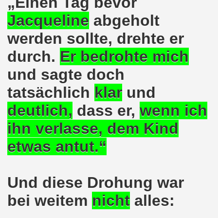
„Einen Tag bevor
Jacqueline
abgeholt
-Bewegung erklärt sich solidarisch mit der Seppelfricke-B
werden sollte, drehte er
mo-Bewegung mit breiter Themenpalette
durch.
Er bedrohte mich
o-Bewegung am 06.11.2017 - Auf nach Bonn zur großen Demo
und sagte doch
Aktionstag am 11.11.2017 in Bonn
tatsächlich
klar
und
wegung protestiert und demonstriert entschieden gegen
deutlich
,
dass er,
wenn ich
o-Bewegung mit breit gefächerter Themen-Palette
ihn
verlasse, dem
Kind
etwas antut.“
ung protestiert: Faschist filmt Protestaktion - von Polize
olidarität für Monika Gärtner-Engel und die MLPD Gelsenk
Und diese Drohung war
7 auf der 644. Gelsenkirchener Montagsdemo-Bewegung der K
bei weitem
nicht
alles:
um Rechtsruck der Bundesregierung in Berlin!