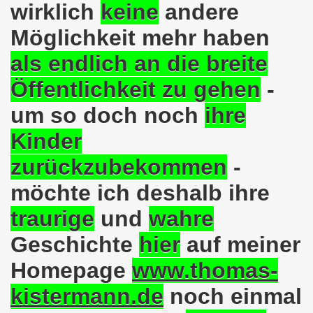
wirklich
keine
andere
o-Bewegung am 17.05.2021 setzt Zeichen der Solidarität m
Möglichkeit mehr haben
nkirchen am 12.04.2021: Klare Kante gegen Corona-Leugner
als endlich an die breite
os als einer der Schwerpunkt-Themen am 12.04.2021 der 
Öffentlichkeit zu gehen
-
um so doch noch
ihre
enkirchen am 29.03.2021 mit großem Zuspruch - gefragt
Kinder
sdemo-Bewegung am 29.03.2021 steht konsequent gegen das
zurückzubekommen
-
wegung sendet kämpferische Grüße am 08.03.2021 zum Int
möchte ich deshalb ihre
o-Bewegung am 08.03.2021 im Zeichen des Internationale
traurige
und
wahre
28. Gelsenkirchener Montagsdemo-Bewegung am 08. März 20
Geschichte
hier
auf meiner
21 bei Eiseskälte gegen die katastrophale Flüchtlings- un
Homepage
www.thomas-
nkirchener Montagsdemo-Bewegung am 15. Februar 2021 - we
kistermann.de
noch einmal