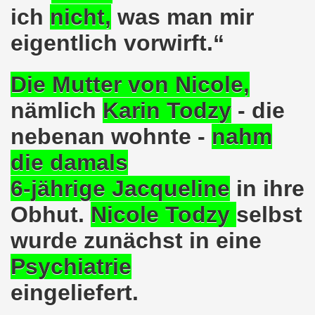
pfenden Arbeiter und an die kämpfenden Arbeiterinnen bei 
ich
nicht
,
was man mir
 Gelsenkirchen: Eine Erfolgsgeschichte und eine Feier am
eigentlich vorwirft.“
m 20.08.2018 in Gelsenkirchen - ein Grund zu feiern!
Die Mutter von Nicole,
-Bewegung am 13.08.2018 hält weiterhin wie bisher daran fe
nämlich
Karin Todzy
- die
o-Bewegung am 06.08.2018 unter dem Motto: "Seebrücke s
nebenan wohnte -
nahm
4 Jahre Gelsenkirchener Montagsdemo-Bewegung am 20.08.
die damals
6-jährige Jacqueline
in ihre
irchen ist mit den streikenden Kolleginnen und mit den s
Obhut.
Nicole Todzy
selbst
018 - der Kultursaal und das Haus des Widerstands in der "H
wurde zunächst in eine
en ruft am 23.07.2018 mit auf zur Protestdemonstration: De
Psychiatrie
nell und wirklich sehr kreativ: Eine junge Frau ergreift se
eingeliefert.
hen am 07.07.2018 aktiver Part bei der Düsseldorfer De