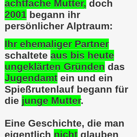
achtfache Mutter,
doch
lsenkirchen wieder am 11.05.2020 auf der Straße - Corona
2001
begann ihr
egung bleibt aktiv auch in Corona-Zeiten!
persönlicher Alptraum:
nkirchen als Tag des Widerstands am 09.03.2020: Abschalt
ung am 19.03.2020 zur Corona-Pandemie
Ihr ehemaliger Partner
schaltete
aus
bis heute
nkirchen mahnt am 09.03.2020 an Folgen von Fukushima -
ungeklärten Gründen
das
hen Kampf (offener Brief von Frank Oettler aus Halle an der
Jugendamt
ein und ein
-Bewegung demonstriert und protestiert am 17.02.2020: St
Spießrutenlauf begann für
-Bewegung ruft auf am 17.02.2020 zur Demonstration und z
die
junge Mutter
.
wegung wird zum Tag X aufrufen
3. Montagsdemo-Bewegung in Gelsenkirchen ins Jahr 2020 - g
Eine Geschichte, die man
o-Bewegung am 14.10.2019 mit klarer Haltung gegen den Kr
eigentlich
nicht
glauben