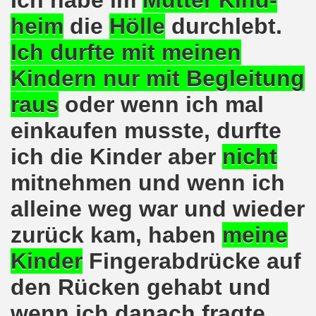
Ich habe im
Mutter Kind-
heim
die
Hölle
durchlebt.
egung protestiert - weg mit den Verschärfungen von Hart
Ich durfte mit
meinen
Bewegung feiert Erfolg der Solidarität mit der Familie Lal
Kindern nur mit Begleitung
erlin geplanten Verschärfungen bei Hartz IV müssen vom T
raus
oder wenn ich mal
egung diskutiert über den 01. Mai 2016 in Zeichen wachs
einkaufen musste, durfte
gung unterstützt das Rebellische Musikfestival und lädt e
ich die
Kinder
aber
nicht
mitnehmen
und wenn ich
mo-Bewegung mit interessanten Debatten
alleine weg war
und wieder
enkonferenz am 09.04.2016 in Kassel
zurück kam
, haben
meine
kirchener Montagsdemo-Bewegung ist gefestigt und auf dem
Kinder
Fingerabdrücke auf
d gemeinsam aktiv werden - jede Woche live auf der Gels
den Rücken gehabt und
rchener Montagsdemo-Bewegung unterstützt albanische Fam
wenn ich danach fragte,