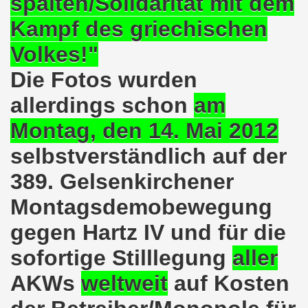
spalten/Solidarität mit dem
kirchen am 23.01.2023: Nebenkostenexplosion stoppen - In
Kampf des griechischen
irchen im neuen Jahr 2023 am 23.01.2023 mit Schwerpunk
Volkes!"
-Bewegung am 21.11.2022: Sofortiger Stopp des völkerrech
Die Fotos wurden
ner Montagsdemo-Bewegung am 14.11.2022 auf dem Heinrich
allerdings schon
am
hlands! Protest gegen die Preissteigerungen und für höher
Montag, den 14. Mai 2012
kirchen am 10.10.2022: "Jin - Jiyan - Azadi - Frauen, Leb
selbstverständlich auf der
389. Gelsenkirchener
tifaschistische Herbstdemonstration gegen die Politik der
Montagsdemobewegung
stration ruft auf am 10.10.2022 zur Solidarität mit den M
gegen Hartz IV und für die
zt erst recht am 01.10.2022 nach Berlin zur bundesweiten H
sofortige Stilllegung
aller
kirchen lädt am 12.09.2022 ein: Entlastungs-Paket im Fok
AKWs
weltweit
auf Kosten
 Verhindern wir den III. Weltkrieg! Kommt zum Antikriegsta