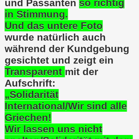
und Passanten
so richtig
o-Bewegung als Korrespondenz veröffentlicht von Thomas 
in Stimmung.
kirchen solidarisiert sich am 10.07.2023 mit Jan Specht 
Und das untere Foto
wurde natürlich auch
nkirchen am 10.07.2023 auf dem Heinrich-König-Platz um 1
während der Kundgebung
o-Bewegung Gelsenkirchen sagt am 12.06.2023 „Nein“ zu A
gesichtet und zeigt ein
kirchen am 12.06.2023 um 17.30 Uhr auf dem Heinrich-Köni
Transparent
mit der
 der Befreiung vom Hitler-Faschismus - aktiver Widerstand 
Aufschrift:
auf dem Heinrich-König-Platz als Kundgebungsplatz ausges
„Solidarität
nkirchen am 13.03.2023 ruft auf: Aktiver Widerstand gege
International/Wir sind alle
kirchen solidarisch mit den Betroffenen am 13.02.2023 de
Griechen!
Wir lassen uns nicht
nkirchen am 13.02.2023: Aktiver Widerstand gegen die aku