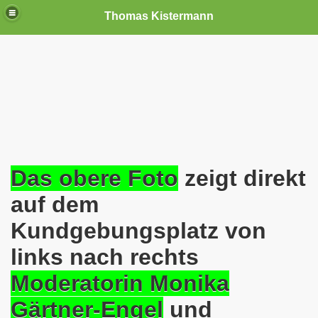
Thomas Kistermann
nn
tenschutzverordnung. Sie ist seit dem 25.05.2018 in Kraft!
teilungen, Ideen und Anregungen!
tellung
Das obere Foto
zeigt direkt
rmann) jeweils am 01.09.1991 (21 Jahre jung ) und am 05.0
auf dem
Kundgebungsplatz von
Nicole Todzy hat acht Kinder - sehen darf die junge Mutter k
links nach rechts
r in Gelsenkirchen-Buer mit der Sachkundeprüfung nach § 3
Moderatorin Monika
-Bewegung steht mit voller Solidarität hinter Thomas Ki
Gärtner-Engel
und
ation solidarisch mit Thomas Kistermann