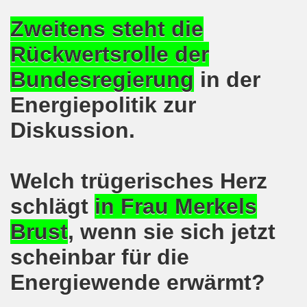
8.2020: 16 Jahre Gelsenkirchener Montagsdemo-Bewegung un
Zweitens steht die
Rückwertsrolle der
gsdemo-Bewegung - Jubiläum am 10.08.2020
Bundesregierung
in der
nd im Kampf um Arbeitsplätze und auch im Kampf gegen J
Energiepolitik zur
o-Bewegung reiht sich ein am 08.06.2020 in weltweite Pr
Diskussion.
 und die einzigartige Show-Einlage von dir aus dem Jahr 198
-Bewegung am 08.06.2020 im Zeichen der Solidarität mit d
Welch trügerisches Herz
enkirchen am 25.05.2020: Jetzt erst RECHT die Gelsenk
schlägt
in Frau Merkels
nkirchen am 25.05.2020 - Corona-Gerecht und kämpferisch
Brust
, wenn sie sich jetzt
scheinbar für die
nkirchen - Berichte aus erster Hand am 11.05.2020 span
Energiewende erwärmt?
r Krisenlasten auf Arbeiter, auf Erwerbslose, auf Familien