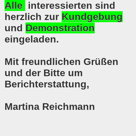
Alle
interessierten sind
pfenden Arbeiter und an die kämpfenden Arbeiterinnen bei 
herzlich zur
Kundgebung
 Gelsenkirchen: Eine Erfolgsgeschichte und eine Feier am
und
Demonstration
m 20.08.2018 in Gelsenkirchen - ein Grund zu feiern!
eingeladen.
-Bewegung am 13.08.2018 hält weiterhin wie bisher daran fe
o-Bewegung am 06.08.2018 unter dem Motto: "Seebrücke s
Mit freundlichen Grüßen
4 Jahre Gelsenkirchener Montagsdemo-Bewegung am 20.08.
und der Bitte um
irchen ist mit den streikenden Kolleginnen und mit den s
Berichterstattung,
018 - der Kultursaal und das Haus des Widerstands in der "H
Martina Reichmann
en ruft am 23.07.2018 mit auf zur Protestdemonstration: De
nell und wirklich sehr kreativ: Eine junge Frau ergreift se
hen am 07.07.2018 aktiver Part bei der Düsseldorfer De