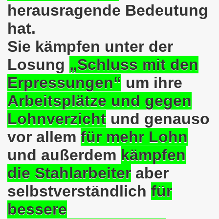
herausragende Bedeutung
025: 21 Jahre Gelsenkirchener Montagsdemo-Bewegung und 
hat.
stration in Gelsenkirchen und es ist zeitgleich am 11.08.
Sie kämpfen unter der
o-Bewegung hier bei uns in der Gelsenkirchener Innensta
Losung
„Schluss mit den
 Solidarität: Gelsenkirchener(innen) spenden 523,20 Euro
Erpressungen“
um ihre
ner Montagsdemo-Bewegung am 12.05.2025 am Platz der Mont
Arbeitsplätze und gegen
er Montagsdemo-Bewegung am 14.04.2025 auf dem Preuteplat
Lohnverzicht
und genauso
o-Bewegung am 10.03.2025 am Platz der Montagsdemo, ehe
vor allem
für mehr Lohn
und außerdem
kämpfen
m aufstehen am 03.02.2025 gegen Rechts in Gelsenkirchen um
die Stahlarbeiter
aber
mo-Bewegung Gelsenkirchen am 13.01.2025 am Platz der Mon
selbstverständlich
für
o-Bewegung am 11.11.2024: Solidarität mit dem palästinen
bessere
nstration solidarisiert sich am 14.10.2024 mit dem Volk v