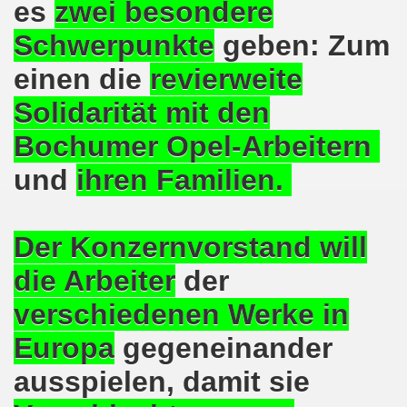
es
zwei besondere
o-Bewegung am 17.05.2021 setzt Zeichen der Solidarität m
Schwerpunkte
geben: Zum
nkirchen am 12.04.2021: Klare Kante gegen Corona-Leugner
einen die
revierweite
Solidarität mit den
os als einer der Schwerpunkt-Themen am 12.04.2021 der 
Bochumer Opel-Arbeitern
enkirchen am 29.03.2021 mit großem Zuspruch - gefragt
und
ihren Familien.
sdemo-Bewegung am 29.03.2021 steht konsequent gegen das
wegung sendet kämpferische Grüße am 08.03.2021 zum Int
Der Konzernvorstand will
o-Bewegung am 08.03.2021 im Zeichen des Internationale
die Arbeiter
der
28. Gelsenkirchener Montagsdemo-Bewegung am 08. März 20
verschiedenen Werke in
21 bei Eiseskälte gegen die katastrophale Flüchtlings- un
Europa
gegeneinander
ausspielen, damit sie
nkirchener Montagsdemo-Bewegung am 15. Februar 2021 - we