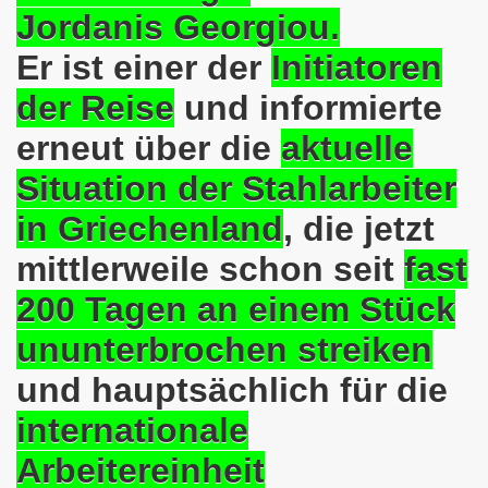
Jordanis Georgiou.
o-Bewegung steht solidarisch am 17.07.2017 hinter Thoma
Er ist einer der
Initiatoren
Norbert Emmerich, stellvertretender Bürgermeister von Ge
der Reise
und informierte
sdemo-Bewegung am 08.06.2026 hat stattgefunden am Platz 
erneut über die
aktuelle
Situation der Stahlarbeiter
E.ON-Kathi“ am 11.05.2026 während der Kundgebung in der
in Griechenland
, die jetzt
nstration am 09.03.2026 verurteilt Nahostkrieg und solida
mittlerweile schon seit
fast
irchen im neuen Jahr 2026 am 05.01.2026 mit dem aktuel
200 Tagen an einem Stück
 Teilnehmerin am 10.11.2025 auf der 793. Gelsenkirchener 
ununterbrochen streiken
re zur Kommunalwahl am 14.09.2025 hier bei uns in Gelsen
und hauptsächlich für die
 eine einzigartige Demonstration am 08.09.2025 hier bei un
internationale
ration Gelsenkirchen am 08.09.2025 um 17.30 Uhr, Treffpunk
Arbeitereinheit