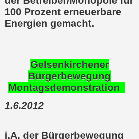
der Betreiber/Monopole für
demonstration ist bereit seit dem 22.08.2022 zu kämpfen un
100 Prozent erneuerbare
demonstration ruft auf am 22.08.2022 zum Protest und zum
Energien gemacht.
 Gelsenkirchener Montagsdemo-Bewegung: Stärken wir den a
wegung feierte am 11.07.2022 das 750. Jubiläum der 750
r 751. Gelsenkirchener Montagsdemo-Bewegung auf dem Hei
Gelsenkirchener
2022 gegen Inflation, gegen Armut und gegen die Weltkrie
Bürgerbewegung
Montagsdemonstration
onstration mit bis zu etwa ca. 1.500 Teilnehmerinnen und T
er Montagsdemo-Bewegung am 23.05.2022 - stärken wir den a
1.6.2012
eiligte mich aktiv am 01.05.2022 im Zeichen des Kampfes g
ler Rechte gleichermaßen bekämpfen am 28.03.2022 auf de
i.A. der Bürgerbewegung
 Gelsenkirchener Montagsdemo-Bewegung - stärken wir den 