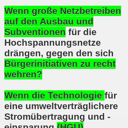
lsenkirchen wieder am 11.05.2020 auf der Straße - Corona
Wenn große Netzbetreiben
egung bleibt aktiv auch in Corona-Zeiten!
auf den Ausbau und
nkirchen als Tag des Widerstands am 09.03.2020: Abschalt
Subventionen
für die
ung am 19.03.2020 zur Corona-Pandemie
Hochspannungsnetze
nkirchen mahnt am 09.03.2020 an Folgen von Fukushima -
drängen, gegen den sich
Bürgerinitiativen
zu recht
hen Kampf (offener Brief von Frank Oettler aus Halle an der
wehren?
-Bewegung demonstriert und protestiert am 17.02.2020: St
-Bewegung ruft auf am 17.02.2020 zur Demonstration und z
Wenn die Technologie
für
wegung wird zum Tag X aufrufen
eine umweltverträglichere
3. Montagsdemo-Bewegung in Gelsenkirchen ins Jahr 2020 - g
Stromübertragung und -
o-Bewegung am 14.10.2019 mit klarer Haltung gegen den Kr
einsparung
(HGÜ)