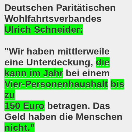
kirchen wünscht allen Freundinnen und wünscht allen Fr
Deutschen Paritätischen
Wohlfahrtsverbandes
sdemo-Bewegung am 10.12.2018 mit gelben Westen und mit a
Ulrich Schneider:
gung feiert am 10.12.2018 die 700. Bürgerbewegung sehr ku
 Montagsdemo-Bewegung Gelsenkirchen mit Frank Oettler au
"Wir haben mittlerweile
-Bewegung fordert am 03.12.2018: Freigabe des Kultursaal
eine Unterdeckung,
die
o-Bewegung findet ausnahmsweise am 03.12.2018 in Gelsenk
kann im Jahr
bei einem
2018 vor dem Amtsgericht Gelsenkirchen: Weg mit der Stra
Vier-Personenhaushalt
bis
ner Montagsdemo-Bewegung ist und bleibt wirklich jetzt imme
zu
150 Euro
betragen. Das
-Bewegung protestiert und demonstriert am 05.11.2018 geg
Geld haben die Menschen
-Bewegung ruft auf am 05.11.2018 zur Solidarität mit Koban
nicht."
senkirchen am 24.09.2018 uneingeschränkt solidarisch mit