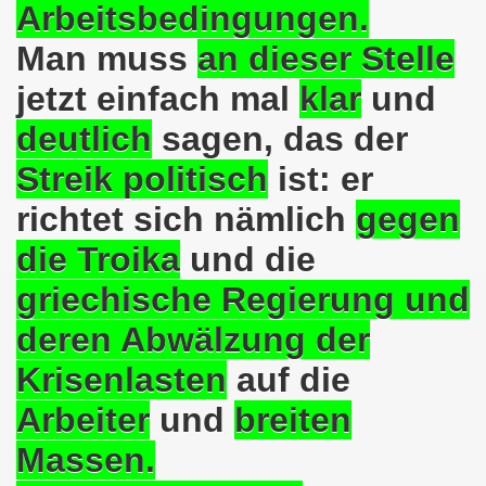
Arbeitsbedingungen.
em palästinensischen Volk und mit dem libanesischen Volk! 
Man muss
an dieser Stelle
n Eisenach: Zeichen gegen Sozialkahlschlag und Zeichen
jetzt einfach mal
klar
und
rchener Montagsdemonstration am 12.08.2024 - eine Erfolgs
deutlich
sagen, das der
Streik politisch
ist: er
elsenkirchen am 12.08.2024 ab 17.30 Uhr - am Platz der 
richtet sich nämlich
gegen
nkirchen am 08.07.2024 Protest gegen Armut, Demonstratio
die Troika
und die
nd Kampfprogramm der Bundesweiten Montagsdemo-Bewegung
griechische Regierung und
6. Gelsenkirchener Montagsdemo-Bewegung am 10.06.2024 um
deren Abwälzung der
kirchen am 13.05.2024 um 17.30 Uhr auf dem Heinrich-König
Krisenlasten
auf die
-Bewegung am 08.04.2024 auf dem Heinrich-König-Platz in 
Arbeiter
und
breiten
Massen.
kirchen ruft auf am 11.03.2024 zum Jahrestag Fukushima un