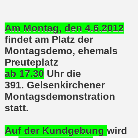
ntag, den 08.11.2021 Tag des Widerstands für die Rettung
Armut und auch gegen Arbeitsplatzvernichtung stand im M
Am Montag, den 4.6.2012
gegen die Abwälzung der Krisenlasten auf unserem Rücke
findet am Platz der
sdemonstration in Gelsenkirchenen-Buer am 11.10.2021 und
Montagsdemo, ehemals
37. Gelsenkirchener Montagsdemo-Bewegung am 11.10.2021 
Preuteplatz
re auch wieder für die Landesliste der internationalisti
ab 17.30
Uhr die
391. Gelsenkirchener
nkirchen am 13.09.2021 im direkten Gespräch - Diskussi
Montagsdemonstration
onstration solidarisch am 12.07.2021 mit Stefan Engel, m
statt.
34. Montagsdemo-Bewegung Gelsenkirchen am 12.07.2021!
Gelsenkirchener Bürger am 14.06.2021 müssen alle wirklic
Auf der Kundgebung
wird
33. Gelsenkirchener Montagsdemo-Bewegung am 14.06.2021