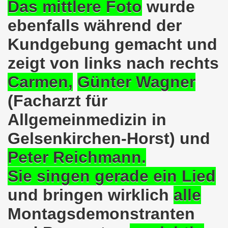
Das mittlere Foto
wurde
en: Wir protestieren und wir demonstrieren gegen die Anz
ebenfalls während der
er Saale setzt am 27.01.2024 Verbot der MLPD-Fahne mit p
Kundgebung gemacht und
kirchen zeigt am 05.02.2024 Flagge um 17.30 Uhr auf dem 
zeigt von links nach rechts
uch am 08.01.2024 der Diskriminierung und der Kriminalisi
Carmen,
Günter Wagner
.2023 gestorben - Nachruf der Koordinierungsgruppe
(Facharzt für
-Bewegung: Protest gegen Arbeitsplatzvernichtung und Prot
Allgemeinmedizin in
Gelsenkirchen-Horst) und
olizeieinsatz gegen Kundgebung und gegen Frank Oettler am
Peter Reichmann.
ionen durch die Innenstädte von Stuttgart, von Erfurt 
Sie singen gerade ein Lied
-Bewegung am 09.10.2023 um 17.30 Uhr auf dem Heinrich-Kö
und bringen wirklich
alle
stermann und von Martina Reichmann: Gelungenes Fest am
Montagsdemonstranten
demo-Bewegung - feier am 11.09.2023 um 17.30 Uhr auf dem 