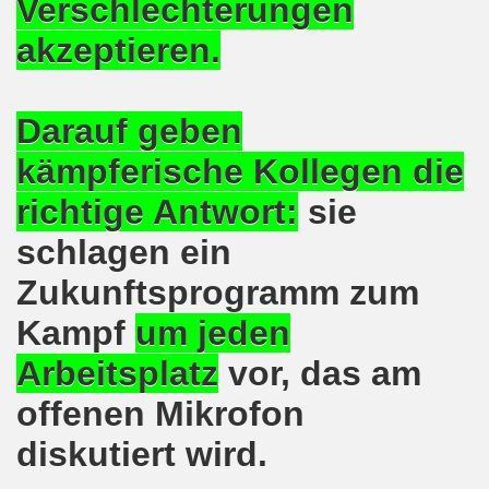
Verschlechterungen
ener Montagsdemo-Bewegung am 11. Januar 2021
akzeptieren.
mo-Bewegung am 23.11.2020 zum heißen Eisen Corona und
o-Bewegung am 02.11.2020 - auf der Straße gegen das Kr
Darauf geben
stration am 10.10.2020 in Düsseldorf
kämpferische Kollegen die
ener Montagsdemo-Bewegung am 02. November 2020
richtige Antwort:
sie
 auf die Bevölkerung! Beschäftigte und Arbeitslose gemein
schlagen ein
Zukunftsprogramm zum
chen ruft auf: Kommt mit am 10.10.2020 gemeinsam zur B
Kampf
um jeden
o-Brennpunkte am 14.09.2020: Wahlauswertung - Lage in M
Arbeitsplatz
vor, das am
o-Bewegung am 14.09.2020 mit breiter Themenpalette
offenen Mikrofon
re ich (Thomas Kistermann) zur Kommunalwahl für das ü
diskutiert wird.
 Gesetz und dadurch wurde bis zum heutigen Zeitpunkt im Jah