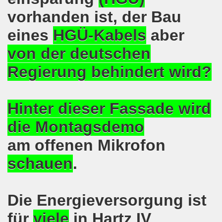
kirchen protestiert und demonstriert am 14.10.2019: Rece
vorhanden ist, der Bau
eines
HGÜ-Kabels
aber
tranten auf der 16. bundesweiten Herbstdemo-Bewegung i
von der deutschen
ndesweiten Herbstdemonstration am 03. Oktober 2019 in Erf
Regierung behindert wird?
monstration am 03. Oktober 2019 in Erfurt
Bewegung am 09.09.2019 erklärt Dietrich Keil aus Essen ihr
Hinter dieser Fassade wird
-Bewegung am 09.09.2019 in Gelsenkirchen
die Montagsdemo
ung findet am 03.10.2019 in Erfurt statt!
am offenen Mikrofon
elsenkirchen am 12.08.2019 - ein begeisterndes Fest de
schauen
.
er Montagsdemo-Bewegung steigt am 12.08.2019!
Die Energieversorgung ist
.06.2019 in Gelsenkirchen: Die Entlassungen im Bergbau
für
viele
in Hartz IV
enkirchen diskutierte am 13.05.2019 mit Europawahl-Kan