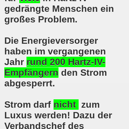
gedrängte Menschen ein
on der Bergleute und ihrer Familien am 17.06.2019 und Ber
großes Problem.
nkirchen diskutiert am 13.05.2019 mit Europawahl-Kandi
nkirchen nimmt am 08.04.2019 Mietfragen, Hartz IV und Um
Die Energieversorger
o-Bewegung am 11.03.2019 mahnt an Folgen von Fukushima
haben im vergangenen
Jahr
rund 200 Hartz-IV-
nkirchen am 11.03.2019 solidarisch mit Kollegen in Hag
Empfängern
den Strom
nkirchen am 11.03.2019 im Zeichen des Umweltkampfes un
abgesperrt.
nkirchen am 11.02.2019 protestiert und demonstriert gege
kirchen am 11.02.2019 - antifaschistische Demonstration
Strom darf
nicht
zum
der 701. Montagsdemonstration Gelsenkirchen
Luxus werden! Dazu der
ngend stärken - jetzt erst recht!
Verbandschef des