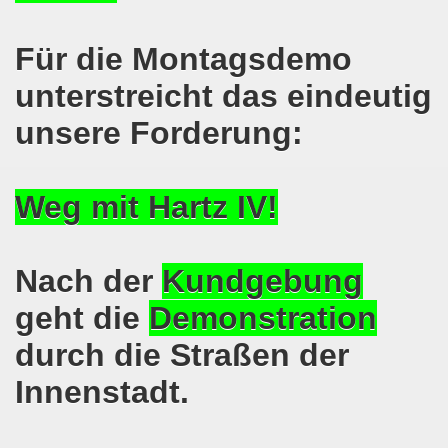
hen am 13.10.2018 mit tollem Beitrag in Berlin
Für die Montagsdemo
lin! Setzen wir gemeinsam ein kämpferisches Zeichen gegen
unterstreicht das eindeutig
senkirchener Montagsdemonstration: Kampf gegen Zechen-
unsere Forderung:
o-Bewegung am 01.10.2018 - gegen die Rechtsentwicklung d
Weg mit Hartz IV!
tärken und wichtige Informationen zur 15. Herbstdemonstrat
 Arbeiter und Montagsdemonstranten Frank Oettler aus Hall
Nach der
Kundgebung
9. Montagsdemo-Bewegung in Gelsenkirchen
geht die
Demonstration
onstration: Beeindruckender Protest am 17.09.2018 gege
durch die Straßen der
 Regierung in Berlin als Teil der Großdemonstration #untei
Innenstadt.
mo-Bewegung am 17.09.2018 ruft auf zum Protest gegen Z