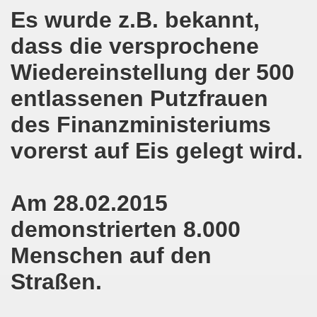
Es wurde z.B. bekannt,
hen am 13.10.2018 mit tollem Beitrag in Berlin
dass die versprochene
lin! Setzen wir gemeinsam ein kämpferisches Zeichen gegen
Wiedereinstellung der 500
senkirchener Montagsdemonstration: Kampf gegen Zechen-
entlassenen Putzfrauen
o-Bewegung am 01.10.2018 - gegen die Rechtsentwicklung d
des Finanzministeriums
tärken und wichtige Informationen zur 15. Herbstdemonstrat
vorerst auf Eis gelegt wird.
 Arbeiter und Montagsdemonstranten Frank Oettler aus Hall
Am 28.02.2015
9. Montagsdemo-Bewegung in Gelsenkirchen
demonstrierten 8.000
onstration: Beeindruckender Protest am 17.09.2018 gege
Menschen auf den
 Regierung in Berlin als Teil der Großdemonstration #untei
Straßen.
mo-Bewegung am 17.09.2018 ruft auf zum Protest gegen Z