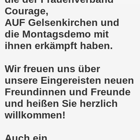
kirchen am 23.01.2023: Nebenkostenexplosion stoppen - In
Courage,
irchen im neuen Jahr 2023 am 23.01.2023 mit Schwerpunk
AUF Gelsenkirchen und
-Bewegung am 21.11.2022: Sofortiger Stopp des völkerrech
die Montagsdemo mit
ner Montagsdemo-Bewegung am 14.11.2022 auf dem Heinrich
ihnen erkämpft haben.
hlands! Protest gegen die Preissteigerungen und für höher
Wir freuen uns über
kirchen am 10.10.2022: "Jin - Jiyan - Azadi - Frauen, Leb
unsere Eingereisten neuen
tifaschistische Herbstdemonstration gegen die Politik der
Freundinnen und Freunde
stration ruft auf am 10.10.2022 zur Solidarität mit den M
und heißen Sie herzlich
zt erst recht am 01.10.2022 nach Berlin zur bundesweiten H
willkommen!
kirchen lädt am 12.09.2022 ein: Entlastungs-Paket im Fok
 Verhindern wir den III. Weltkrieg! Kommt zum Antikriegsta
Auch ein