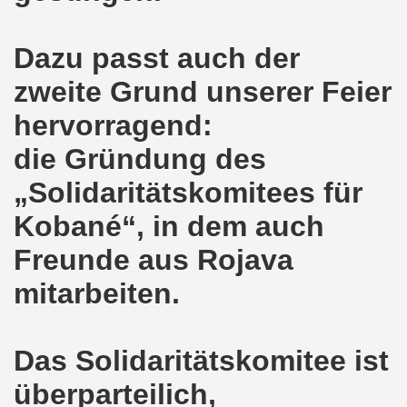
nkirchen am 14.03.2022: Wir müssen alles tun, um einen W
Dazu passt auch der
er Montagsdemo-Bewegung am 14.03.2022 - stärken wir den
zweite Grund unserer Feier
kirchen am 28.02.2022 - breiter Protest und breiter Wide
hervorragend:
die Gründung des
irchen ruft auf am 28.02.2022 zum Tag des Widerstands: Ge
„Solidaritätskomitees für
o-Bewegung am 14. Februar 2022 in der Innenstadt Gelsen
Kobané“, in dem auch
von der 740. Gelsenkirchener Montagsdemo-Bewegung zum Ja
Freunde aus Rojava
enkirchen macht im neuen Jahr 2022 am 10.01.2022 eige
mitarbeiten.
nkirchen am 13.12.2021 nimmt Ampel-Koalition unter die
dgebung am 06.12.2021 in Halle an der Saale Contra Beweg
Das Solidaritätskomitee ist
mo-Bewegung am 08.11.2021 im Zeichen des Kampfs zur Re
überparteilich,