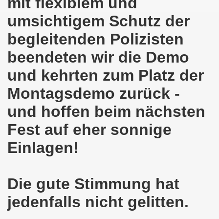
mit flexiblem und
en: Wir protestieren und wir demonstrieren gegen die Anz
umsichtigem Schutz der
er Saale setzt am 27.01.2024 Verbot der MLPD-Fahne mit p
begleitenden Polizisten
kirchen zeigt am 05.02.2024 Flagge um 17.30 Uhr auf dem 
beendeten wir die Demo
uch am 08.01.2024 der Diskriminierung und der Kriminalisi
und kehrten zum Platz der
.2023 gestorben - Nachruf der Koordinierungsgruppe
Montagsdemo zurück -
und hoffen beim nächsten
-Bewegung: Protest gegen Arbeitsplatzvernichtung und Prot
Fest auf eher sonnige
olizeieinsatz gegen Kundgebung und gegen Frank Oettler am
Einlagen!
ionen durch die Innenstädte von Stuttgart, von Erfurt 
-Bewegung am 09.10.2023 um 17.30 Uhr auf dem Heinrich-Kö
Die gute Stimmung hat
stermann und von Martina Reichmann: Gelungenes Fest am
jedenfalls nicht gelitten.
demo-Bewegung - feier am 11.09.2023 um 17.30 Uhr auf dem 