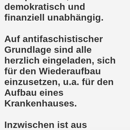
demokratisch und
ntag, den 08.11.2021 Tag des Widerstands für die Rettung
finanziell unabhängig.
Armut und auch gegen Arbeitsplatzvernichtung stand im M
gegen die Abwälzung der Krisenlasten auf unserem Rücke
Auf antifaschistischer
sdemonstration in Gelsenkirchenen-Buer am 11.10.2021 und
Grundlage sind alle
37. Gelsenkirchener Montagsdemo-Bewegung am 11.10.2021 
herzlich eingeladen, sich
re auch wieder für die Landesliste der internationalisti
für den Wiederaufbau
nkirchen am 13.09.2021 im direkten Gespräch - Diskussi
einzusetzen, u.a. für den
Aufbau eines
onstration solidarisch am 12.07.2021 mit Stefan Engel, m
Krankenhauses.
34. Montagsdemo-Bewegung Gelsenkirchen am 12.07.2021!
Gelsenkirchener Bürger am 14.06.2021 müssen alle wirklic
Inzwischen ist aus
33. Gelsenkirchener Montagsdemo-Bewegung am 14.06.2021