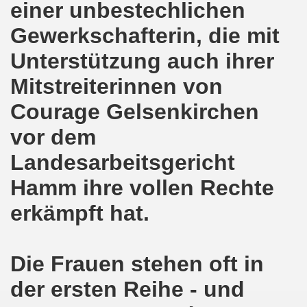
einer unbestechlichen
ener Montagsdemo-Bewegung am 11. Januar 2021
Gewerkschafterin, die mit
mo-Bewegung am 23.11.2020 zum heißen Eisen Corona und
Unterstützung auch ihrer
o-Bewegung am 02.11.2020 - auf der Straße gegen das Kr
Mitstreiterinnen von
stration am 10.10.2020 in Düsseldorf
Courage Gelsenkirchen
ener Montagsdemo-Bewegung am 02. November 2020
vor dem
 auf die Bevölkerung! Beschäftigte und Arbeitslose gemein
Landesarbeitsgericht
chen ruft auf: Kommt mit am 10.10.2020 gemeinsam zur B
Hamm ihre vollen Rechte
erkämpft hat.
o-Brennpunkte am 14.09.2020: Wahlauswertung - Lage in M
o-Bewegung am 14.09.2020 mit breiter Themenpalette
Die Frauen stehen oft in
re ich (Thomas Kistermann) zur Kommunalwahl für das ü
der ersten Reihe - und
 Gesetz und dadurch wurde bis zum heutigen Zeitpunkt im Jah