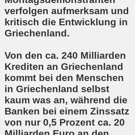
verfolgen aufmerksam und
on der Bergleute und ihrer Familien am 17.06.2019 und Ber
kritisch die Entwicklung in
nkirchen diskutiert am 13.05.2019 mit Europawahl-Kandi
Griechenland.
nkirchen nimmt am 08.04.2019 Mietfragen, Hartz IV und Um
o-Bewegung am 11.03.2019 mahnt an Folgen von Fukushima
Von den ca. 240 Milliarden
nkirchen am 11.03.2019 solidarisch mit Kollegen in Hag
Krediten an Griechenland
kommt bei den Menschen
nkirchen am 11.03.2019 im Zeichen des Umweltkampfes un
in Griechenland selbst
nkirchen am 11.02.2019 protestiert und demonstriert gege
kaum was an, während die
kirchen am 11.02.2019 - antifaschistische Demonstration
Banken bei einem Zinssatz
der 701. Montagsdemonstration Gelsenkirchen
von nur 0,5 Prozent ca. 20
ngend stärken - jetzt erst recht!
Milliarden Euro an den