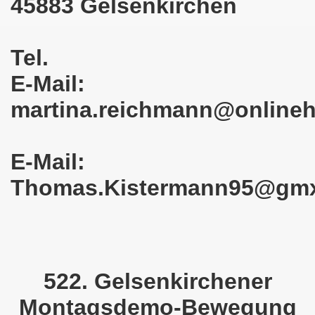
45883 Gelsenkirchen
025: 21 Jahre Gelsenkirchener Montagsdemo-Bewegung und 
stration in Gelsenkirchen und es ist zeitgleich am 11.08.
Tel.
o-Bewegung hier bei uns in der Gelsenkirchener Innensta
E-Mail:
 Solidarität: Gelsenkirchener(innen) spenden 523,20 Euro
martina.reichmann@online
ner Montagsdemo-Bewegung am 12.05.2025 am Platz der Mont
E-Mail:
er Montagsdemo-Bewegung am 14.04.2025 auf dem Preuteplat
Thomas.Kistermann95@gm
o-Bewegung am 10.03.2025 am Platz der Montagsdemo, ehe
m aufstehen am 03.02.2025 gegen Rechts in Gelsenkirchen um
mo-Bewegung Gelsenkirchen am 13.01.2025 am Platz der Mon
522. Gelsenkirchener
o-Bewegung am 11.11.2024: Solidarität mit dem palästinen
Montagsdemo-Bewegung
nstration solidarisiert sich am 14.10.2024 mit dem Volk v