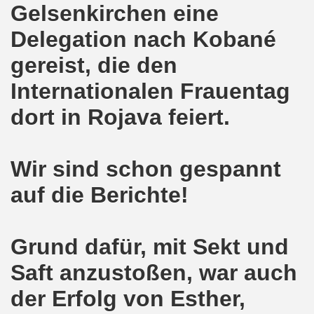
Gelsenkirchen eine
o-Bewegung am 17.05.2021 setzt Zeichen der Solidarität m
Delegation nach Kobané
nkirchen am 12.04.2021: Klare Kante gegen Corona-Leugner
gereist, die den
os als einer der Schwerpunkt-Themen am 12.04.2021 der 
Internationalen Frauentag
dort in Rojava feiert.
enkirchen am 29.03.2021 mit großem Zuspruch - gefragt
sdemo-Bewegung am 29.03.2021 steht konsequent gegen das
Wir sind schon gespannt
wegung sendet kämpferische Grüße am 08.03.2021 zum Int
auf die Berichte!
o-Bewegung am 08.03.2021 im Zeichen des Internationale
28. Gelsenkirchener Montagsdemo-Bewegung am 08. März 20
Grund dafür, mit Sekt und
21 bei Eiseskälte gegen die katastrophale Flüchtlings- un
Saft anzustoßen, war auch
nkirchener Montagsdemo-Bewegung am 15. Februar 2021 - we
der Erfolg von Esther,