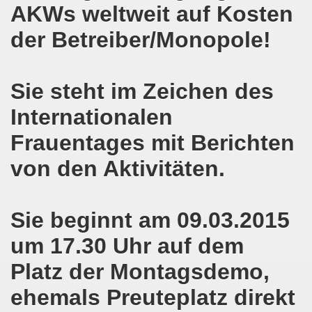
AKWs weltweit auf Kosten
senkirchen am 09. Juli 2018 berichtet über NRW-weite Dem
der Betreiber/Monopole!
lsenkirchen am 18.06.2018 als Warm-Up für die NRW-weite
en ergreift Initiative zur Protestdemonstration am 18.0
Sie steht im Zeichen des
nstrationen am 28.05.2018 und am 04.06.2018 jeweils dort 
Internationalen
Frauentages mit Berichten
-Bewegung Gelsenkirchen am 28.05.2018
von den Aktivitäten.
che 671. Gelsenkirchener Montagsdemo-Bewegung am 14.05.
o-Bewegung am 07.05.2018 bestärkt Widerstand gegen Har
Sie beginnt am 09.03.2015
senkirchen am 16.04.2018 und am 23.04.2018 mit brisant
um 17.30 Uhr auf dem
o-Bewegung im Zeichen des antifaschistischen Protestes
Platz der Montagsdemo,
i uns in der Gelsenkirchener Innenstadt am 07.04.2018 erf
ehemals Preuteplatz direkt