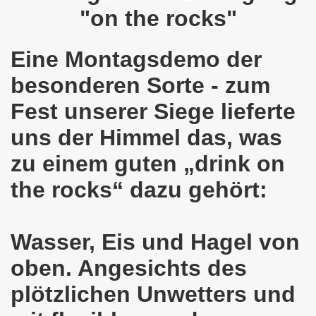
"on the rocks"
em palästinensischen Volk und mit dem libanesischen Volk! 
Eine Montagsdemo der
n Eisenach: Zeichen gegen Sozialkahlschlag und Zeichen
besonderen Sorte - zum
rchener Montagsdemonstration am 12.08.2024 - eine Erfolgs
Fest unserer Siege lieferte
elsenkirchen am 12.08.2024 ab 17.30 Uhr - am Platz der 
uns der Himmel das, was
nkirchen am 08.07.2024 Protest gegen Armut, Demonstratio
zu einem guten „drink on
nd Kampfprogramm der Bundesweiten Montagsdemo-Bewegung
the rocks“ dazu gehört:
6. Gelsenkirchener Montagsdemo-Bewegung am 10.06.2024 um
kirchen am 13.05.2024 um 17.30 Uhr auf dem Heinrich-König
Wasser, Eis und Hagel von
oben. Angesichts des
-Bewegung am 08.04.2024 auf dem Heinrich-König-Platz in 
plötzlichen Unwetters und
kirchen ruft auf am 11.03.2024 zum Jahrestag Fukushima un