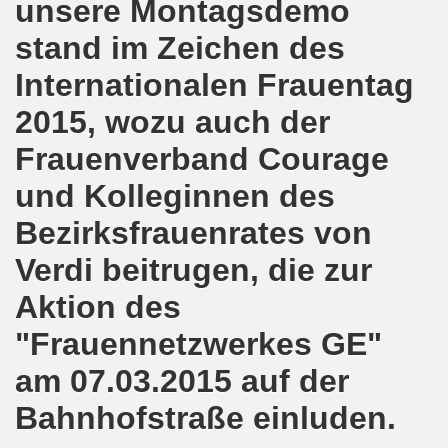
unsere Montagsdemo
8.2020: 16 Jahre Gelsenkirchener Montagsdemo-Bewegung un
stand im Zeichen des
gsdemo-Bewegung - Jubiläum am 10.08.2020
Internationalen Frauentag
nd im Kampf um Arbeitsplätze und auch im Kampf gegen J
2015, wozu auch der
Frauenverband Courage
o-Bewegung reiht sich ein am 08.06.2020 in weltweite Pr
und Kolleginnen des
 und die einzigartige Show-Einlage von dir aus dem Jahr 198
Bezirksfrauenrates von
-Bewegung am 08.06.2020 im Zeichen der Solidarität mit d
Verdi beitrugen, die zur
enkirchen am 25.05.2020: Jetzt erst RECHT die Gelsenk
Aktion des
nkirchen am 25.05.2020 - Corona-Gerecht und kämpferisch
"Frauennetzwerkes GE"
nkirchen - Berichte aus erster Hand am 11.05.2020 span
am 07.03.2015 auf der
Bahnhofstraße einluden.
r Krisenlasten auf Arbeiter, auf Erwerbslose, auf Familien