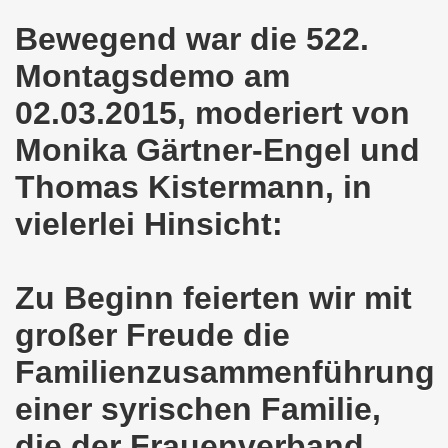
o-Bewegung als Korrespondenz veröffentlicht von Thomas 
Bewegend war die 522.
Montagsdemo am
kirchen solidarisiert sich am 10.07.2023 mit Jan Specht 
02.03.2015, moderiert von
nkirchen am 10.07.2023 auf dem Heinrich-König-Platz um 1
Monika Gärtner-Engel und
o-Bewegung Gelsenkirchen sagt am 12.06.2023 „Nein“ zu A
Thomas Kistermann, in
kirchen am 12.06.2023 um 17.30 Uhr auf dem Heinrich-Köni
vielerlei Hinsicht:
 der Befreiung vom Hitler-Faschismus - aktiver Widerstand 
auf dem Heinrich-König-Platz als Kundgebungsplatz ausges
Zu Beginn feierten wir mit
nkirchen am 13.03.2023 ruft auf: Aktiver Widerstand gege
großer Freude die
Familienzusammenführung
kirchen solidarisch mit den Betroffenen am 13.02.2023 de
einer syrischen Familie,
nkirchen am 13.02.2023: Aktiver Widerstand gegen die aku
die der Frauenverband