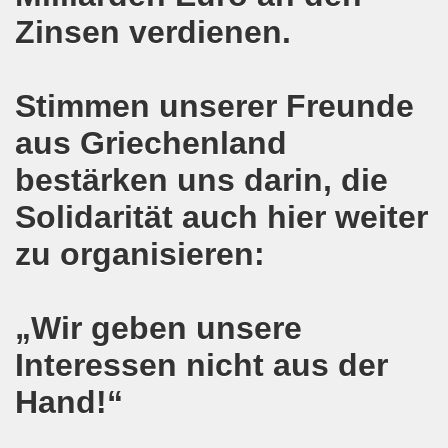
kirchen wünscht allen Freundinnen und wünscht allen Fr
Zinsen verdienen.
sdemo-Bewegung am 10.12.2018 mit gelben Westen und mit a
Stimmen unserer Freunde
gung feiert am 10.12.2018 die 700. Bürgerbewegung sehr ku
aus Griechenland
 Montagsdemo-Bewegung Gelsenkirchen mit Frank Oettler au
bestärken uns darin, die
-Bewegung fordert am 03.12.2018: Freigabe des Kultursaal
Solidarität auch hier weiter
o-Bewegung findet ausnahmsweise am 03.12.2018 in Gelsenk
zu organisieren:
2018 vor dem Amtsgericht Gelsenkirchen: Weg mit der Stra
ner Montagsdemo-Bewegung ist und bleibt wirklich jetzt imme
„Wir geben unsere
-Bewegung protestiert und demonstriert am 05.11.2018 geg
Interessen nicht aus der
Hand!“
-Bewegung ruft auf am 05.11.2018 zur Solidarität mit Koban
senkirchen am 24.09.2018 uneingeschränkt solidarisch mit