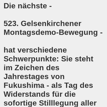
pfenden Arbeiter und an die kämpfenden Arbeiterinnen bei 
Die nächste -
 Gelsenkirchen: Eine Erfolgsgeschichte und eine Feier am
523. Gelsenkirchener
m 20.08.2018 in Gelsenkirchen - ein Grund zu feiern!
Montagsdemo-Bewegung -
-Bewegung am 13.08.2018 hält weiterhin wie bisher daran fe
o-Bewegung am 06.08.2018 unter dem Motto: "Seebrücke s
hat verschiedene
4 Jahre Gelsenkirchener Montagsdemo-Bewegung am 20.08.
Schwerpunkte: Sie steht
irchen ist mit den streikenden Kolleginnen und mit den s
im Zeichen des
018 - der Kultursaal und das Haus des Widerstands in der "H
Jahrestages von
Fukushima - als Tag des
en ruft am 23.07.2018 mit auf zur Protestdemonstration: De
Widerstands für die
nell und wirklich sehr kreativ: Eine junge Frau ergreift se
sofortige Stilllegung aller
hen am 07.07.2018 aktiver Part bei der Düsseldorfer De