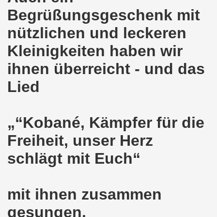
demonstration ist bereit seit dem 22.08.2022 zu kämpfen un
Begrüßungsgeschenk mit
nützlichen und leckeren
demonstration ruft auf am 22.08.2022 zum Protest und zum
Kleinigkeiten haben wir
 Gelsenkirchener Montagsdemo-Bewegung: Stärken wir den a
ihnen überreicht - und das
wegung feierte am 11.07.2022 das 750. Jubiläum der 750
Lied
r 751. Gelsenkirchener Montagsdemo-Bewegung auf dem Hei
2022 gegen Inflation, gegen Armut und gegen die Weltkrie
„“Kobané, Kämpfer für die
onstration mit bis zu etwa ca. 1.500 Teilnehmerinnen und T
Freiheit, unser Herz
schlägt mit Euch“
er Montagsdemo-Bewegung am 23.05.2022 - stärken wir den a
eiligte mich aktiv am 01.05.2022 im Zeichen des Kampfes g
mit ihnen zusammen
ler Rechte gleichermaßen bekämpfen am 28.03.2022 auf de
gesungen.
 Gelsenkirchener Montagsdemo-Bewegung - stärken wir den 