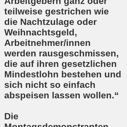
Arbeitgebern ganz oder
kirchen protestiert und demonstriert am 14.10.2019: Rece
teilweise gestrichen wie
tranten auf der 16. bundesweiten Herbstdemo-Bewegung i
die Nachtzulage oder
Weihnachtsgeld,
ndesweiten Herbstdemonstration am 03. Oktober 2019 in Erf
Arbeitnehmer/innen
monstration am 03. Oktober 2019 in Erfurt
werden rausgeschmissen,
Bewegung am 09.09.2019 erklärt Dietrich Keil aus Essen ihr
die auf ihren gesetzlichen
-Bewegung am 09.09.2019 in Gelsenkirchen
Mindestlohn bestehen und
ung findet am 03.10.2019 in Erfurt statt!
sich nicht so einfach
elsenkirchen am 12.08.2019 - ein begeisterndes Fest de
abspeisen lassen wollen.“
er Montagsdemo-Bewegung steigt am 12.08.2019!
Die
.06.2019 in Gelsenkirchen: Die Entlassungen im Bergbau
Montagsdemonstranten
enkirchen diskutierte am 13.05.2019 mit Europawahl-Kan