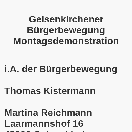
o-Bewegung steht solidarisch am 17.07.2017 hinter Thoma
Gelsenkirchener
Norbert Emmerich, stellvertretender Bürgermeister von Ge
Bürgerbewegung
sdemo-Bewegung am 08.06.2026 hat stattgefunden am Platz 
Montagsdemonstration
E.ON-Kathi“ am 11.05.2026 während der Kundgebung in der
nstration am 09.03.2026 verurteilt Nahostkrieg und solida
i.A. der Bürgerbewegung
irchen im neuen Jahr 2026 am 05.01.2026 mit dem aktuel
 Teilnehmerin am 10.11.2025 auf der 793. Gelsenkirchener 
Thomas Kistermann
re zur Kommunalwahl am 14.09.2025 hier bei uns in Gelsen
Martina Reichmann
 eine einzigartige Demonstration am 08.09.2025 hier bei un
Laarmannshof 16
ration Gelsenkirchen am 08.09.2025 um 17.30 Uhr, Treffpunk