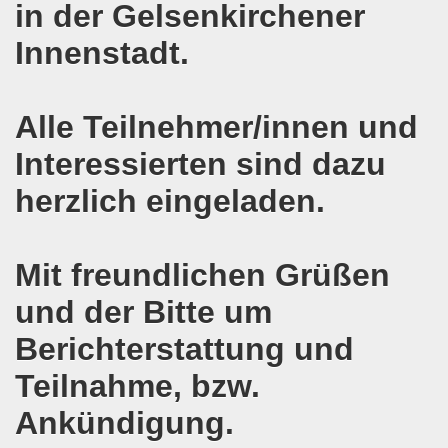
e und gegen die Aufmärsche der Partei "Die Rechte" stehe
in der Gelsenkirchener
Innenstadt.
-Bewegung Gelsenkirchen beim Delegierten-Treffen der 
nen sind gezwungen, die Tafel in Anspruch zu nehmen!
Alle Teilnehmer/innen und
hier bei uns in Gelsenkirchen. Auftakt der weltweiten intern
Interessierten sind dazu
nahmt YPG-Fahne trotz richterlicher Erlaubnis
herzlich eingeladen.
enkirchen mit heißen Brennpunkten
Aufruf zur Demonstration "Efrin wird leben" 20.03.2018, ab
Mit freundlichen Grüßen
hen protestiert und demonstriert am 05.03.2018 gegen u
und der Bitte um
Berichterstattung und
o-Bewegung begrüßt am 05.03.2018 die neue Regierung in
Teilnahme, bzw.
mo-Bewegung solidarisch am 19.02.2018 im Kampf gegen A
Ankündigung.
o-Bewegung diskutiert am 19.02.2018 über heißes Eisen 