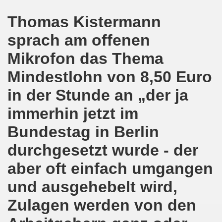
lsenkirchen wieder am 11.05.2020 auf der Straße - Corona
Thomas Kistermann
egung bleibt aktiv auch in Corona-Zeiten!
sprach am offenen
nkirchen als Tag des Widerstands am 09.03.2020: Abschalt
Mikrofon das Thema
ung am 19.03.2020 zur Corona-Pandemie
Mindestlohn von 8,50 Euro
nkirchen mahnt am 09.03.2020 an Folgen von Fukushima -
in der Stunde an „der ja
hen Kampf (offener Brief von Frank Oettler aus Halle an der
immerhin jetzt im
Bundestag in Berlin
-Bewegung demonstriert und protestiert am 17.02.2020: St
durchgesetzt wurde - der
-Bewegung ruft auf am 17.02.2020 zur Demonstration und z
aber oft einfach umgangen
wegung wird zum Tag X aufrufen
und ausgehebelt wird,
3. Montagsdemo-Bewegung in Gelsenkirchen ins Jahr 2020 - g
Zulagen werden von den
o-Bewegung am 14.10.2019 mit klarer Haltung gegen den Kr