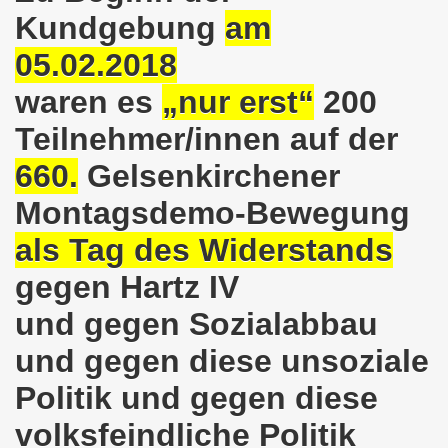
Kundgebung
am
o-Bewegung als Korrespondenz veröffentlicht von Thomas 
05.02.2018
kirchen solidarisiert sich am 10.07.2023 mit Jan Specht 
waren es
„nur erst“
200
nkirchen am 10.07.2023 auf dem Heinrich-König-Platz um 1
Teilnehmer/innen auf der
o-Bewegung Gelsenkirchen sagt am 12.06.2023 „Nein“ zu A
660.
Gelsenkirchener
kirchen am 12.06.2023 um 17.30 Uhr auf dem Heinrich-Köni
Montagsdemo-Bewegung
 der Befreiung vom Hitler-Faschismus - aktiver Widerstand 
als Tag des Widerstands
gegen Hartz IV
auf dem Heinrich-König-Platz als Kundgebungsplatz ausges
und gegen Sozialabbau
nkirchen am 13.03.2023 ruft auf: Aktiver Widerstand gege
und gegen diese unsoziale
kirchen solidarisch mit den Betroffenen am 13.02.2023 de
Politik und gegen diese
nkirchen am 13.02.2023: Aktiver Widerstand gegen die aku
volksfeindliche Politik