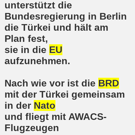
unterstützt die
hen am 13.10.2018 mit tollem Beitrag in Berlin
Bundesregierung in Berlin
lin! Setzen wir gemeinsam ein kämpferisches Zeichen gegen
die Türkei und hält am
senkirchener Montagsdemonstration: Kampf gegen Zechen-
Plan fest,
sie in die
EU
o-Bewegung am 01.10.2018 - gegen die Rechtsentwicklung d
aufzunehmen.
tärken und wichtige Informationen zur 15. Herbstdemonstrat
 Arbeiter und Montagsdemonstranten Frank Oettler aus Hall
Nach wie vor ist die
BRD
9. Montagsdemo-Bewegung in Gelsenkirchen
mit der Türkei gemeinsam
onstration: Beeindruckender Protest am 17.09.2018 gege
in der
Nato
 Regierung in Berlin als Teil der Großdemonstration #untei
und fliegt mit AWACS-
Flugzeugen
mo-Bewegung am 17.09.2018 ruft auf zum Protest gegen Z