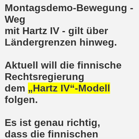
Montagsdemo-Bewegung -
on der Bergleute und ihrer Familien am 17.06.2019 und Ber
Weg
nkirchen diskutiert am 13.05.2019 mit Europawahl-Kandi
mit Hartz IV - gilt über
nkirchen nimmt am 08.04.2019 Mietfragen, Hartz IV und Um
Ländergrenzen hinweg.
o-Bewegung am 11.03.2019 mahnt an Folgen von Fukushima
Aktuell will die finnische
nkirchen am 11.03.2019 solidarisch mit Kollegen in Hag
Rechtsregierung
nkirchen am 11.03.2019 im Zeichen des Umweltkampfes un
dem
„Hartz IV“-Modell
nkirchen am 11.02.2019 protestiert und demonstriert gege
folgen.
kirchen am 11.02.2019 - antifaschistische Demonstration
der 701. Montagsdemonstration Gelsenkirchen
Es ist genau richtig,
ngend stärken - jetzt erst recht!
dass die finnischen