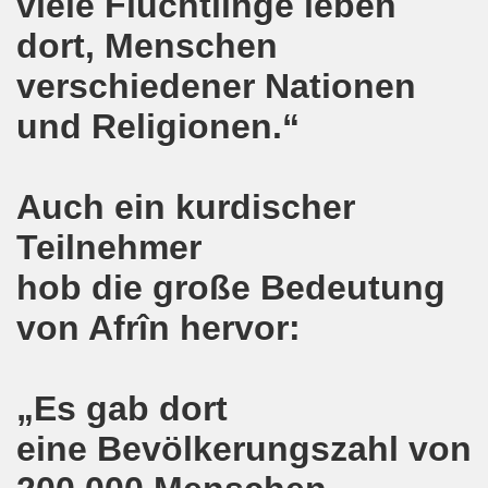
viele Flüchtlinge leben
e und gegen die Aufmärsche der Partei "Die Rechte" stehe
dort, Menschen
-Bewegung Gelsenkirchen beim Delegierten-Treffen der 
verschiedener Nationen
nen sind gezwungen, die Tafel in Anspruch zu nehmen!
und Religionen.“
hier bei uns in Gelsenkirchen. Auftakt der weltweiten intern
nahmt YPG-Fahne trotz richterlicher Erlaubnis
Auch ein kurdischer
enkirchen mit heißen Brennpunkten
Teilnehmer
hob die große Bedeutung
Aufruf zur Demonstration "Efrin wird leben" 20.03.2018, ab
von Afrîn hervor:
hen protestiert und demonstriert am 05.03.2018 gegen u
o-Bewegung begrüßt am 05.03.2018 die neue Regierung in
„Es gab dort
mo-Bewegung solidarisch am 19.02.2018 im Kampf gegen A
eine Bevölkerungszahl von
o-Bewegung diskutiert am 19.02.2018 über heißes Eisen 