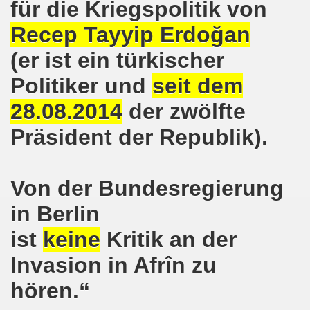
für die Kriegspolitik von
pfenden Arbeiter und an die kämpfenden Arbeiterinnen bei 
Recep Tayyip Erdoğan
 Gelsenkirchen: Eine Erfolgsgeschichte und eine Feier am
(er ist ein türkischer
m 20.08.2018 in Gelsenkirchen - ein Grund zu feiern!
Politiker und
seit dem
-Bewegung am 13.08.2018 hält weiterhin wie bisher daran fe
28.08.2014
der zwölfte
o-Bewegung am 06.08.2018 unter dem Motto: "Seebrücke s
Präsident der Republik).
4 Jahre Gelsenkirchener Montagsdemo-Bewegung am 20.08.
Von der Bundesregierung
irchen ist mit den streikenden Kolleginnen und mit den s
in Berlin
018 - der Kultursaal und das Haus des Widerstands in der "H
ist
keine
Kritik an der
en ruft am 23.07.2018 mit auf zur Protestdemonstration: De
Invasion in Afrîn zu
nell und wirklich sehr kreativ: Eine junge Frau ergreift se
hören.“
hen am 07.07.2018 aktiver Part bei der Düsseldorfer De