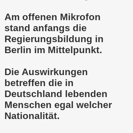
demonstration ist bereit seit dem 22.08.2022 zu kämpfen un
Am offenen Mikrofon
demonstration ruft auf am 22.08.2022 zum Protest und zum
stand anfangs die
 Gelsenkirchener Montagsdemo-Bewegung: Stärken wir den a
Regierungsbildung in
wegung feierte am 11.07.2022 das 750. Jubiläum der 750
Berlin im Mittelpunkt.
r 751. Gelsenkirchener Montagsdemo-Bewegung auf dem Hei
Die Auswirkungen
2022 gegen Inflation, gegen Armut und gegen die Weltkrie
betreffen die in
onstration mit bis zu etwa ca. 1.500 Teilnehmerinnen und T
Deutschland lebenden
er Montagsdemo-Bewegung am 23.05.2022 - stärken wir den a
Menschen egal welcher
eiligte mich aktiv am 01.05.2022 im Zeichen des Kampfes g
Nationalität.
ler Rechte gleichermaßen bekämpfen am 28.03.2022 auf de
 Gelsenkirchener Montagsdemo-Bewegung - stärken wir den 