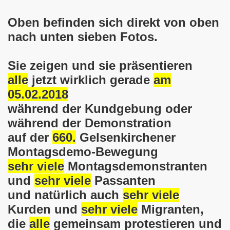
Oben befinden sich direkt von oben
o-Bewegung steht solidarisch am 17.07.2017 hinter Thoma
nach unten sieben Fotos.
Norbert Emmerich, stellvertretender Bürgermeister von Ge
Sie zeigen und sie präsentieren
sdemo-Bewegung am 08.06.2026 hat stattgefunden am Platz 
alle
jetzt wirklich gerade
am
E.ON-Kathi“ am 11.05.2026 während der Kundgebung in der
05.02.2018
während der Kundgebung oder
nstration am 09.03.2026 verurteilt Nahostkrieg und solida
während der Demonstration
irchen im neuen Jahr 2026 am 05.01.2026 mit dem aktuel
auf der
660.
Gelsenkirchener
Montagsdemo-Bewegung
 Teilnehmerin am 10.11.2025 auf der 793. Gelsenkirchener 
sehr viele
Montagsdemonstranten
re zur Kommunalwahl am 14.09.2025 hier bei uns in Gelsen
und
sehr viele
Passanten
und natürlich auch
sehr viele
 eine einzigartige Demonstration am 08.09.2025 hier bei un
Kurden und
sehr viele
Migranten,
ration Gelsenkirchen am 08.09.2025 um 17.30 Uhr, Treffpunk
die
alle
gemeinsam protestieren und