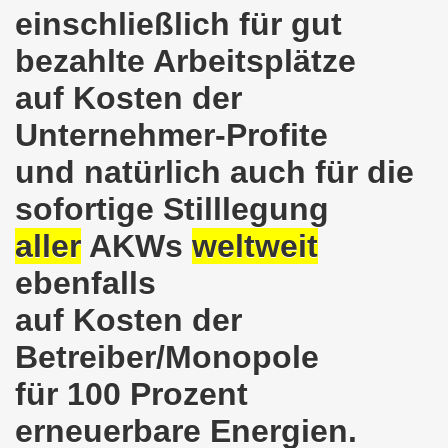
kirchen am 23.01.2023: Nebenkostenexplosion stoppen - In
einschließlich für gut
irchen im neuen Jahr 2023 am 23.01.2023 mit Schwerpunk
bezahlte Arbeitsplätze
-Bewegung am 21.11.2022: Sofortiger Stopp des völkerrech
auf Kosten der
Unternehmer-Profite
ner Montagsdemo-Bewegung am 14.11.2022 auf dem Heinrich
und natürlich auch für die
hlands! Protest gegen die Preissteigerungen und für höher
sofortige Stilllegung
kirchen am 10.10.2022: "Jin - Jiyan - Azadi - Frauen, Leb
aller
AKWs
weltweit
tifaschistische Herbstdemonstration gegen die Politik der
ebenfalls
stration ruft auf am 10.10.2022 zur Solidarität mit den M
auf Kosten der
zt erst recht am 01.10.2022 nach Berlin zur bundesweiten H
Betreiber/Monopole
für 100 Prozent
kirchen lädt am 12.09.2022 ein: Entlastungs-Paket im Fok
erneuerbare Energien.
 Verhindern wir den III. Weltkrieg! Kommt zum Antikriegsta