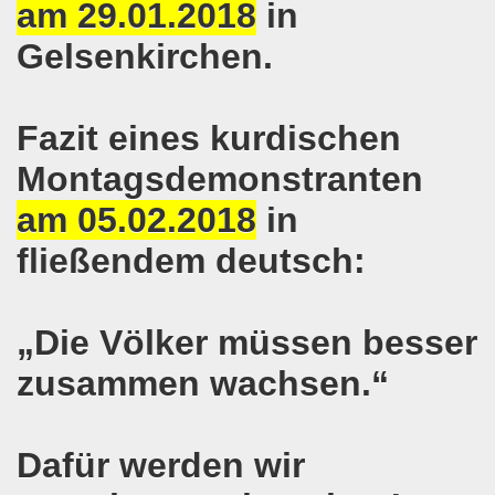
Gelsenkirchener Montagsdemo-Bewegung
am 29.01.2018
in
Gelsenkirchen.
o-Bewegung gedenkt Friedel Metzlaff
esfalls alternativlos
Fazit eines kurdischen
uf der 594. Gelsenkirchener Montagsdemo-Bewegung
Montagsdemonstranten
ufs zur 13. Herbstdemonstration! Werdet selbst Erstunterze
am 05.02.2018
in
o-Bewegung steht im Zeichen der Vorbereitung des Antikr
fließendem deutsch:
gegen verheerende Wohnsitzauflage
tark! Zukunftsprojekt Gelsenkirchener Montagsdemo-Bewegu
„Die Völker müssen besser
zusammen wachsen.“
demonstration erneut im Zeichen von länderübergreifende
demonstration im Zeichen von länderübergreifendem Kampf
Dafür werden wir
mo-Bewegung mit breitem Spektrum der Themen