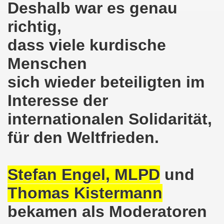
Deshalb war es genau
nkirchen am 14.03.2022: Wir müssen alles tun, um einen W
richtig,
dass viele kurdische
er Montagsdemo-Bewegung am 14.03.2022 - stärken wir den
Menschen
kirchen am 28.02.2022 - breiter Protest und breiter Wide
sich wieder beteiligten im
irchen ruft auf am 28.02.2022 zum Tag des Widerstands: Ge
Interesse der
o-Bewegung am 14. Februar 2022 in der Innenstadt Gelsen
internationalen Solidarität,
von der 740. Gelsenkirchener Montagsdemo-Bewegung zum Ja
für den Weltfrieden.
enkirchen macht im neuen Jahr 2022 am 10.01.2022 eige
nkirchen am 13.12.2021 nimmt Ampel-Koalition unter die
Stefan Engel, MLPD
und
Thomas Kistermann
dgebung am 06.12.2021 in Halle an der Saale Contra Beweg
bekamen als Moderatoren
mo-Bewegung am 08.11.2021 im Zeichen des Kampfs zur Re