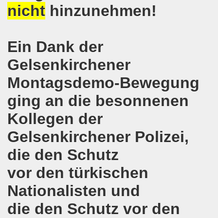
r Stunde: 621. Gelsenkirchener Montagsdemo-Bewegung ruft au
nicht
hinzunehmen!
Gelsenkirchener Montagsdemo-Bewegung: Keine Abschiebung 
Ein Dank der
mo-Bewegung berichtet am 20.03.2017 von der Bundesdele
Gelsenkirchener
o-Bewegung: Widerstand zur Abschaltung aller AKWs auf Ko
Montagsdemo-Bewegung
t im Mittelpunkt der 618. Gelsenkirchener Montagsdemo-
ging an die besonnenen
-Bewegung setzt Zeichen: Freiheit für Deniz Yücel und all
Kollegen der
egung ruft zum Protest gegen die Amtseinführung von Don
Gelsenkirchener Polizei,
terstützt Frank Oettler vor Gericht!
die den Schutz
vor den türkischen
egung zum Jahresauftakt steckt erste Ziele für 2017!
Nationalisten und
auf dem Rücken der Arbeiter, ihrer Familien und Kommunen!
die den Schutz vor den
o-Bewegung mit großer Resonanz und internationaler Ban