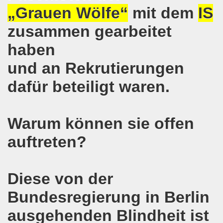
„Grauen Wölfe“
mit dem
IS
 und die geplante Politik der neuen NRW-Koalition von CD
zusammen gearbeitet
en steht mit voller Solidarität an der Seite der ukrainis
haben
o-Bewegung erwartet Sicherheit - vor den Machenschaften
und an Rekrutierungen
ktiv werden - 626. Gelsenkirchener Montagsdemo-Bewegung 
dafür beteiligt waren.
mo-Bewegung diskutiert Wahlschlappe der SPD
Warum können sie offen
re auch am 14.05.2017 für die MLPD direkt zur Landtagswah
auftreten?
egung bezieht Stellung - NEIN zum Angriff Donald Trumps
o-Bewegung ruft auf gegen Donald Trumps Luftangriffe au
Diese von der
-Bewegung im Zeichen der internationalen Arbeiter-Solidar
Bundesregierung in Berlin
e - weg mit Hartz IV, nicht nur Nachbesserung a la Martin S
ausgehenden Blindheit ist