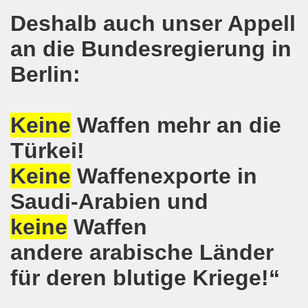
Deshalb auch unser Appell
-Bewegung erklärt sich solidarisch mit der Seppelfricke-B
an die Bundesregierung in
mo-Bewegung mit breiter Themenpalette
Berlin:
o-Bewegung am 06.11.2017 - Auf nach Bonn zur großen Demo
Aktionstag am 11.11.2017 in Bonn
Keine
Waffen mehr an die
wegung protestiert und demonstriert entschieden gegen
Türkei!
Keine
Waffenexporte in
o-Bewegung mit breit gefächerter Themen-Palette
Saudi-Arabien und
ung protestiert: Faschist filmt Protestaktion - von Polize
keine
Waffen
olidarität für Monika Gärtner-Engel und die MLPD Gelsenk
andere arabische Länder
7 auf der 644. Gelsenkirchener Montagsdemo-Bewegung der K
für deren blutige Kriege!“
um Rechtsruck der Bundesregierung in Berlin!