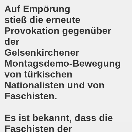
e auch am 24.09.2017 für die internationalistische Liste M
Auf Empörung
stieß die erneute
andidaten zur Bundestagswahl in Berlin am 24.09.2017
Provokation gegenüber
egung im direkten Gespräch - Diskussion mit Kandidatinn
der
er ARGE Gelsenkirchen ein Bewerbungstraining vermittelt
Gelsenkirchener
ung feiert Erfolg - Weltfrauenaktivistin in Indien wieder 
Montagsdemo-Bewegung
 die 30-Stunden-Woche bei vollem Lohnausgleich! Kampf für
von türkischen
ontagsdemo-Bewegung wird zum rauschenden Volksfest mit
Nationalisten und von
3 Jahre Gelsenkirchener Montagsdemo-Bewegung am 14. Au
Faschisten.
ali
Es ist bekannt, dass die
o-Bewegung steht solidarisch hinter Siegmar Herrlinger,
Faschisten der
 Mut machende Demonstration direkt in der Gelsenkirchen