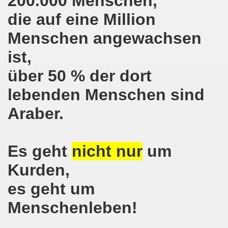
200.000 Menschen,
o-Bewegung in Gelsenkirchen am 05.02.2018 wächst auf r
die auf eine Million
o-Bewegung am 05.02.2018 diskutiert über Regierungsbildu
Menschen angewachsen
ist,
gen die türkische Invasion in Afrin - kämpferisch, lebendig
über 50 % der dort
gung ruft auf zur ruhrgebietsweiten Demonstration am 29.
lebenden Menschen sind
-Bewegung fordert mit über 300facher Stimme: Stoppt die A
Araber.
-Bewegung ruft auf zum Protest gegen die Angriffe der Tür
wegung mit gutem Start ins Jahr 2018
Es geht
nicht nur
um
-Bewegung am 18.12.2017 bestärkt die klare Position: Ha
Kurden,
ltigendes Zeichen der Solidarität der Völker!
es geht um
Menschenleben!
chen ruft zu Protesten und zu Demonstrationen gegen D
 11.11.2017 in Bonn! 2.000 Teilnehmerinnen und Teilnehme