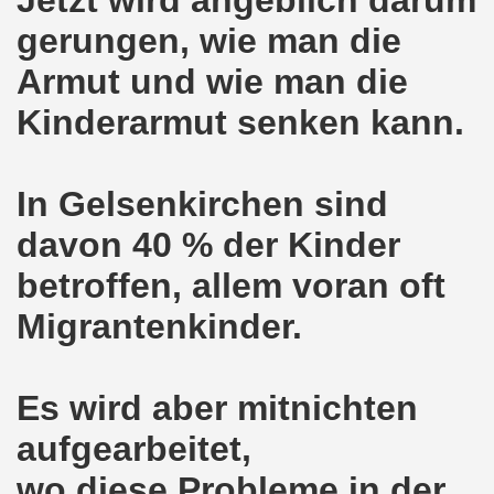
gerungen, wie man die
8.2020: 16 Jahre Gelsenkirchener Montagsdemo-Bewegung un
Armut und wie man die
gsdemo-Bewegung - Jubiläum am 10.08.2020
Kinderarmut senken kann.
nd im Kampf um Arbeitsplätze und auch im Kampf gegen J
o-Bewegung reiht sich ein am 08.06.2020 in weltweite Pr
In Gelsenkirchen sind
 und die einzigartige Show-Einlage von dir aus dem Jahr 198
davon 40 % der Kinder
-Bewegung am 08.06.2020 im Zeichen der Solidarität mit d
betroffen, allem voran oft
enkirchen am 25.05.2020: Jetzt erst RECHT die Gelsenk
Migrantenkinder.
nkirchen am 25.05.2020 - Corona-Gerecht und kämpferisch
Es wird aber mitnichten
nkirchen - Berichte aus erster Hand am 11.05.2020 span
aufgearbeitet,
r Krisenlasten auf Arbeiter, auf Erwerbslose, auf Familien
wo diese Probleme in der