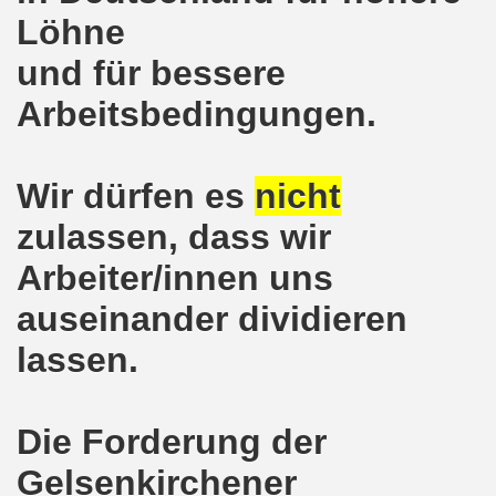
Löhne
kirchen protestiert und demonstriert am 14.10.2019: Rece
und für bessere
tranten auf der 16. bundesweiten Herbstdemo-Bewegung i
Arbeitsbedingungen.
ndesweiten Herbstdemonstration am 03. Oktober 2019 in Erf
monstration am 03. Oktober 2019 in Erfurt
Wir dürfen es
nicht
Bewegung am 09.09.2019 erklärt Dietrich Keil aus Essen ihr
zulassen, dass wir
-Bewegung am 09.09.2019 in Gelsenkirchen
Arbeiter/innen uns
ung findet am 03.10.2019 in Erfurt statt!
auseinander dividieren
lassen.
elsenkirchen am 12.08.2019 - ein begeisterndes Fest de
er Montagsdemo-Bewegung steigt am 12.08.2019!
Die Forderung der
.06.2019 in Gelsenkirchen: Die Entlassungen im Bergbau
Gelsenkirchener
enkirchen diskutierte am 13.05.2019 mit Europawahl-Kan