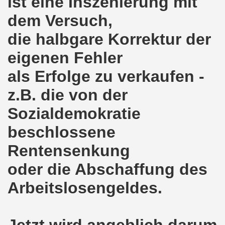
ist eine Inszenierung mit
ener Montagsdemo-Bewegung am 11. Januar 2021
dem Versuch,
mo-Bewegung am 23.11.2020 zum heißen Eisen Corona und
die halbgare Korrektur der
o-Bewegung am 02.11.2020 - auf der Straße gegen das Kr
eigenen Fehler
stration am 10.10.2020 in Düsseldorf
als Erfolge zu verkaufen -
ener Montagsdemo-Bewegung am 02. November 2020
z.B. die von der
Sozialdemokratie
 auf die Bevölkerung! Beschäftigte und Arbeitslose gemein
beschlossene
chen ruft auf: Kommt mit am 10.10.2020 gemeinsam zur B
Rentensenkung
o-Brennpunkte am 14.09.2020: Wahlauswertung - Lage in M
oder die Abschaffung des
o-Bewegung am 14.09.2020 mit breiter Themenpalette
Arbeitslosengeldes.
re ich (Thomas Kistermann) zur Kommunalwahl für das ü
 Gesetz und dadurch wurde bis zum heutigen Zeitpunkt im Jah
Jetzt wird angeblich darum