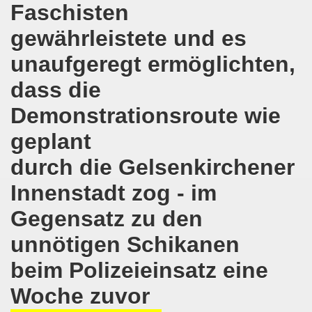
Faschisten
Bewegung demonstriert und protestiert weiterhin aktiv gegen 
gewährleistete und es
o-Bewegung in Gelsenkirchen: unübersehbares bewegendes 
unaufgeregt ermöglichten,
 Welt! Sofortiger Stopp der Bombardierungen von Aleppo!
dass die
-Bewegung ruft zusammen mit der Flüchtlingsinitiative Gel
Demonstrationsroute wie
geplant
eiten Herbstdemonstration in Berlin
durch die Gelsenkirchener
 und Teilnehmer, 15 Städte, Menschen aus mindestens 9 Länd
Innenstadt zog - im
o-Bewegung am 19.09.2016 in Gelsenkirchen aktiv gegen 
Gegensatz zu den
mo-Bewegung im Zeichen "Aktiv gegen Kinderarmut!"
unnötigen Schikanen
egung und Flüchtlinge rufen auf zur großen Demonstrati
beim Polizeieinsatz eine
-Bewegung am Montag, den 12.09.2016 bereitet die diesjäh
Woche zuvor