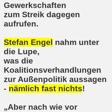
Gewerkschaften
kirchen wünscht allen Freundinnen und wünscht allen Fr
zum Streik dagegen
sdemo-Bewegung am 10.12.2018 mit gelben Westen und mit a
aufrufen.
gung feiert am 10.12.2018 die 700. Bürgerbewegung sehr ku
 Montagsdemo-Bewegung Gelsenkirchen mit Frank Oettler au
Stefan Engel
nahm unter
-Bewegung fordert am 03.12.2018: Freigabe des Kultursaal
die Lupe,
o-Bewegung findet ausnahmsweise am 03.12.2018 in Gelsenk
was die
2018 vor dem Amtsgericht Gelsenkirchen: Weg mit der Stra
Koalitionsverhandlungen
zur Außenpolitik aussagen
ner Montagsdemo-Bewegung ist und bleibt wirklich jetzt imme
-
nämlich fast nichts
!
-Bewegung protestiert und demonstriert am 05.11.2018 geg
-Bewegung ruft auf am 05.11.2018 zur Solidarität mit Koban
„Aber nach wie vor
senkirchen am 24.09.2018 uneingeschränkt solidarisch mit