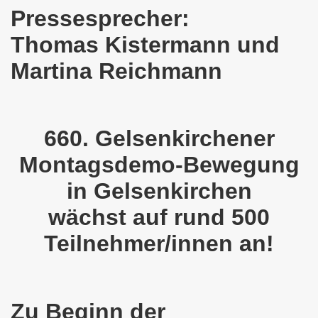
en: Wir protestieren und wir demonstrieren gegen die Anz
Pressesprecher:
er Saale setzt am 27.01.2024 Verbot der MLPD-Fahne mit p
Thomas Kistermann und
Martina Reichmann
kirchen zeigt am 05.02.2024 Flagge um 17.30 Uhr auf dem 
uch am 08.01.2024 der Diskriminierung und der Kriminalisi
.2023 gestorben - Nachruf der Koordinierungsgruppe
660. Gelsenkirchener
-Bewegung: Protest gegen Arbeitsplatzvernichtung und Prot
Montagsdemo-Bewegung
in Gelsenkirchen
olizeieinsatz gegen Kundgebung und gegen Frank Oettler am
wächst auf rund 500
ionen durch die Innenstädte von Stuttgart, von Erfurt 
Teilnehmer/innen an!
-Bewegung am 09.10.2023 um 17.30 Uhr auf dem Heinrich-Kö
stermann und von Martina Reichmann: Gelungenes Fest am
Zu Beginn der
demo-Bewegung - feier am 11.09.2023 um 17.30 Uhr auf dem 