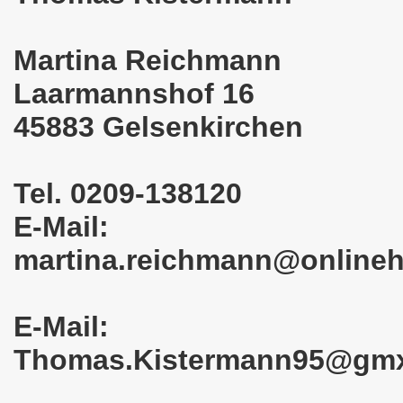
em palästinensischen Volk und mit dem libanesischen Volk! 
Martina Reichmann
n Eisenach: Zeichen gegen Sozialkahlschlag und Zeichen
Laarmannshof 16
rchener Montagsdemonstration am 12.08.2024 - eine Erfolgs
45883 Gelsenkirchen
elsenkirchen am 12.08.2024 ab 17.30 Uhr - am Platz der 
nkirchen am 08.07.2024 Protest gegen Armut, Demonstratio
Tel. 0209-138120
E-Mail:
nd Kampfprogramm der Bundesweiten Montagsdemo-Bewegung
martina.reichmann@online
6. Gelsenkirchener Montagsdemo-Bewegung am 10.06.2024 um
kirchen am 13.05.2024 um 17.30 Uhr auf dem Heinrich-König
E-Mail:
-Bewegung am 08.04.2024 auf dem Heinrich-König-Platz in 
Thomas.Kistermann95@gm
kirchen ruft auf am 11.03.2024 zum Jahrestag Fukushima un