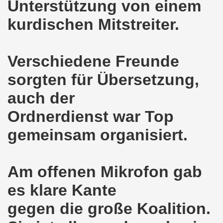
Unterstützung von einem
ntag, den 08.11.2021 Tag des Widerstands für die Rettung
kurdischen Mitstreiter.
Armut und auch gegen Arbeitsplatzvernichtung stand im M
gegen die Abwälzung der Krisenlasten auf unserem Rücke
Verschiedene Freunde
sdemonstration in Gelsenkirchenen-Buer am 11.10.2021 und
sorgten für Übersetzung,
37. Gelsenkirchener Montagsdemo-Bewegung am 11.10.2021 
auch der
Ordnerdienst war Top
re auch wieder für die Landesliste der internationalisti
gemeinsam organisiert.
nkirchen am 13.09.2021 im direkten Gespräch - Diskussi
onstration solidarisch am 12.07.2021 mit Stefan Engel, m
Am offenen Mikrofon gab
34. Montagsdemo-Bewegung Gelsenkirchen am 12.07.2021!
es klare Kante
Gelsenkirchener Bürger am 14.06.2021 müssen alle wirklic
gegen die große Koalition.
33. Gelsenkirchener Montagsdemo-Bewegung am 14.06.2021