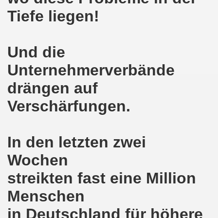
lsenkirchen wieder am 11.05.2020 auf der Straße - Corona
Tiefe liegen!
egung bleibt aktiv auch in Corona-Zeiten!
nkirchen als Tag des Widerstands am 09.03.2020: Abschalt
Und die
ung am 19.03.2020 zur Corona-Pandemie
Unternehmerverbände
drängen auf
nkirchen mahnt am 09.03.2020 an Folgen von Fukushima -
Verschärfungen.
hen Kampf (offener Brief von Frank Oettler aus Halle an der
-Bewegung demonstriert und protestiert am 17.02.2020: St
In den letzten zwei
-Bewegung ruft auf am 17.02.2020 zur Demonstration und z
Wochen
wegung wird zum Tag X aufrufen
streikten fast eine Million
3. Montagsdemo-Bewegung in Gelsenkirchen ins Jahr 2020 - g
Menschen
o-Bewegung am 14.10.2019 mit klarer Haltung gegen den Kr
in Deutschland für höhere