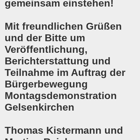
gemeinsam einstehen!
agsdemo-Bewegung mit Flüchtlingen und Migranten! Aufbru
g leben die Menschenrechte! Das Gelsenkirchener Auslände
Mit freundlichen Grüßen
senkirchener Montagsdemo-Bewegung
und der Bitte um
ng des Sommercamps der Stadt Gelsenkirchen ist wirklich 
Veröffentlichung,
Berichterstattung und
mo-Bewegung diskutiert über Brexit und Zuschüsse für 
Teilnahme im Auftrag der
o-Bewegung feiert erfolgreiches Grup Yorum-Konzert gege
Bürgerbewegung
demo-Bewegung fand genau zur richtigen Zeit statt - in der
Montagsdemonstration
- Eltern sollen selbst entscheiden können - Zuschüsse f
Gelsenkirchen
o-Bewegung: Protest gegen geplante Verschärfungen von 
in Dortmund - Gelsenkirchener Montagsdemo-Bewegung stärk
Thomas Kistermann und
 in Frankreich und herzliche Einladung zu unserer Bundes