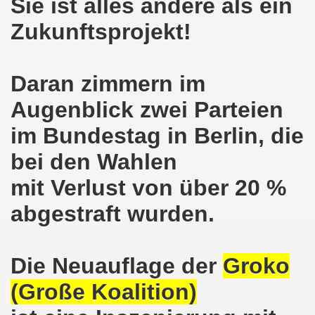
Sie ist alles andere als ein
o-Bewegung am 17.05.2021 setzt Zeichen der Solidarität m
Zukunftsprojekt!
nkirchen am 12.04.2021: Klare Kante gegen Corona-Leugner
Daran zimmern im
os als einer der Schwerpunkt-Themen am 12.04.2021 der 
Augenblick zwei Parteien
enkirchen am 29.03.2021 mit großem Zuspruch - gefragt
im Bundestag in Berlin, die
sdemo-Bewegung am 29.03.2021 steht konsequent gegen das
bei den Wahlen
wegung sendet kämpferische Grüße am 08.03.2021 zum Int
mit Verlust von über 20 %
o-Bewegung am 08.03.2021 im Zeichen des Internationale
abgestraft wurden.
28. Gelsenkirchener Montagsdemo-Bewegung am 08. März 20
Die Neuauflage der
Groko
21 bei Eiseskälte gegen die katastrophale Flüchtlings- un
(Große Koalition)
nkirchener Montagsdemo-Bewegung am 15. Februar 2021 - we