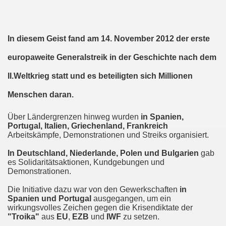
em palästinensischen Volk und mit dem libanesischen Volk! 
n Eisenach: Zeichen gegen Sozialkahlschlag und Zeichen
In diesem Geist
fand
am 14. November 2012 der erste
europaweite Generalstreik in der Geschichte nach dem
rchener Montagsdemonstration am 12.08.2024 - eine Erfolgs
II.Weltkrieg statt
und es beteiligten sich
Millionen
elsenkirchen am 12.08.2024 ab 17.30 Uhr - am Platz der 
Menschen
daran.
nkirchen am 08.07.2024 Protest gegen Armut, Demonstratio
Über Ländergrenzen hinweg wurden
in Spanien,
nd Kampfprogramm der Bundesweiten Montagsdemo-Bewegung
Portugal, Italien, Griechenland, Frankreich
Arbeitskämpfe, Demonstrationen und Streiks organisiert.
6. Gelsenkirchener Montagsdemo-Bewegung am 10.06.2024 um
In Deutschland, Niederlande, Polen und Bulgarien
gab
es Solidaritätsaktionen, Kundgebungen und
kirchen am 13.05.2024 um 17.30 Uhr auf dem Heinrich-König
Demonstrationen.
-Bewegung am 08.04.2024 auf dem Heinrich-König-Platz in 
Die Initiative dazu war von den Gewerkschaften
in
Spanien und Portugal
ausgegangen, um ein
wirkungsvolles Zeichen gegen die Krisendiktate der
kirchen ruft auf am 11.03.2024 zum Jahrestag Fukushima un
"Troika"
aus
EU
,
EZB
und
IWF
zu setzen.