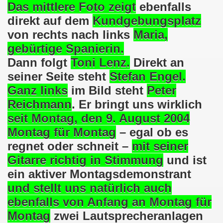
Das mittlere Foto zeigt
ebenfalls
direkt auf dem
Kundgebungsplatz
o-Bewegung steht solidarisch am 17.07.2017 hinter Thoma
von rechts nach links
Maria,
Norbert Emmerich, stellvertretender Bürgermeister von Ge
gebürtige Spanierin.
Dann folgt
Toni Lenz.
Direkt an
sdemo-Bewegung am 08.06.2026 hat stattgefunden am Platz 
seiner Seite steht
Stefan Engel.
E.ON-Kathi“ am 11.05.2026 während der Kundgebung in der
Ganz links
im Bild steht
Peter
Reichmann
. Er bringt uns wirklich
nstration am 09.03.2026 verurteilt Nahostkrieg und solida
seit Montag, den
9. August 2004
irchen im neuen Jahr 2026 am 05.01.2026 mit dem aktuel
Montag für Montag
– egal ob es
regnet oder schneit –
mit seiner
 Teilnehmerin am 10.11.2025 auf der 793. Gelsenkirchener 
Gitarre richtig in Stimmung
und ist
re zur Kommunalwahl am 14.09.2025 hier bei uns in Gelsen
ein aktiver Montagsdemonstrant
und stellt uns natürlich auch
 eine einzigartige Demonstration am 08.09.2025 hier bei un
ebenfalls von Anfang an Montag für
ration Gelsenkirchen am 08.09.2025 um 17.30 Uhr, Treffpunk
Montag
zwei Lautsprecheranlagen