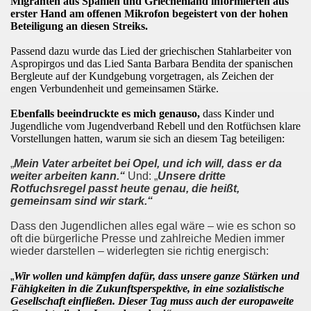
Migranten aus Spanien und Griechenland informierten aus
erster Hand am offenen Mikrofon begeistert von der hohen
o-Bewegung als Korrespondenz veröffentlicht von Thomas 
Beteiligung an diesen Streiks.
kirchen solidarisiert sich am 10.07.2023 mit Jan Specht 
Passend dazu wurde das Lied der griechischen Stahlarbeiter von
Aspropirgos und das Lied Santa Barbara Bendita der spanischen
Bergleute auf der Kundgebung vorgetragen, als Zeichen der
nkirchen am 10.07.2023 auf dem Heinrich-König-Platz um 1
engen Verbundenheit und gemeinsamen Stärke.
o-Bewegung Gelsenkirchen sagt am 12.06.2023 „Nein“ zu A
E
benfalls beeindruckte es mich genauso,
dass Kinder und
Jugendliche vom Jugendverband Rebell und den Rotfüchsen klare
kirchen am 12.06.2023 um 17.30 Uhr auf dem Heinrich-Köni
Vorstellungen hatten, warum sie sich an diesem Tag beteiligen:
„
Mein Vater arbeitet bei Opel, und ich will, dass er da
 der Befreiung vom Hitler-Faschismus - aktiver Widerstand 
weiter arbeiten kann.“
Und:
„
Unsere dritte
Rotfuchsregel passt heute genau, die heißt,
auf dem Heinrich-König-Platz als Kundgebungsplatz ausges
gemeinsam sind wir stark.“
nkirchen am 13.03.2023 ruft auf: Aktiver Widerstand gege
Dass den Jugendlichen alles egal wäre – wie es schon so
oft die bürgerliche Presse und zahlreiche Medien immer
wieder darstellen – widerlegten sie richtig energisch:
kirchen solidarisch mit den Betroffenen am 13.02.2023 de
„
Wir wollen und kämpfen dafür, dass unsere ganze Stärken und
nkirchen am 13.02.2023: Aktiver Widerstand gegen die aku
Fähigkeiten in die Zukunftsperspektive, in eine sozialistische
Gesellschaft einfließen. Dieser Tag muss auch der europaweite