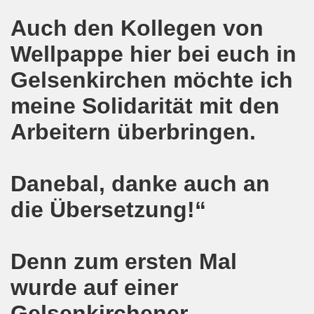
Auch den Kollegen von
egung protestiert - weg mit den Verschärfungen von Hart
Wellpappe hier bei euch in
Bewegung feiert Erfolg der Solidarität mit der Familie Lal
Gelsenkirchen möchte ich
erlin geplanten Verschärfungen bei Hartz IV müssen vom T
meine Solidarität mit den
egung diskutiert über den 01. Mai 2016 in Zeichen wachs
Arbeitern überbringen.
gung unterstützt das Rebellische Musikfestival und lädt e
mo-Bewegung mit interessanten Debatten
Danebal, danke auch an
die Übersetzung!“
enkonferenz am 09.04.2016 in Kassel
kirchener Montagsdemo-Bewegung ist gefestigt und auf dem
Denn zum ersten Mal
d gemeinsam aktiv werden - jede Woche live auf der Gels
wurde auf einer
rchener Montagsdemo-Bewegung unterstützt albanische Fam
Gelsenkirchener