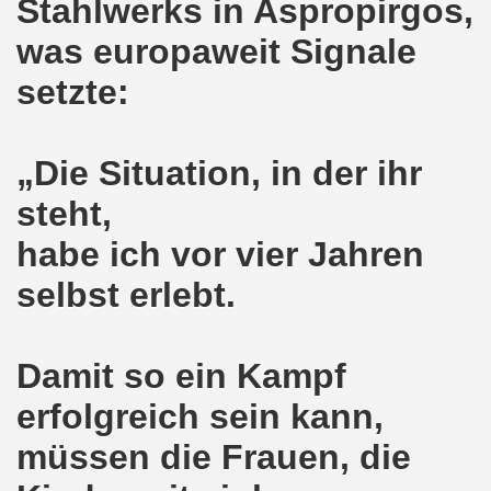
Stahlwerks in Aspropirgos,
pfenden Arbeiter und an die kämpfenden Arbeiterinnen bei 
was europaweit Signale
 Gelsenkirchen: Eine Erfolgsgeschichte und eine Feier am
setzte:
m 20.08.2018 in Gelsenkirchen - ein Grund zu feiern!
-Bewegung am 13.08.2018 hält weiterhin wie bisher daran fe
„Die Situation, in der ihr
o-Bewegung am 06.08.2018 unter dem Motto: "Seebrücke s
steht,
4 Jahre Gelsenkirchener Montagsdemo-Bewegung am 20.08.
habe ich vor vier Jahren
selbst erlebt.
irchen ist mit den streikenden Kolleginnen und mit den s
018 - der Kultursaal und das Haus des Widerstands in der "H
Damit so ein Kampf
en ruft am 23.07.2018 mit auf zur Protestdemonstration: De
erfolgreich sein kann,
nell und wirklich sehr kreativ: Eine junge Frau ergreift se
müssen die Frauen, die
hen am 07.07.2018 aktiver Part bei der Düsseldorfer De