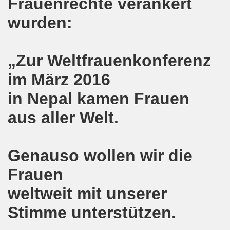
Frauenrechte verankert
agsdemo-Bewegung mit Flüchtlingen und Migranten! Aufbru
wurden:
g leben die Menschenrechte! Das Gelsenkirchener Auslände
senkirchener Montagsdemo-Bewegung
„Zur Weltfrauenkonferenz
im März 2016
ng des Sommercamps der Stadt Gelsenkirchen ist wirklich 
in Nepal kamen Frauen
mo-Bewegung diskutiert über Brexit und Zuschüsse für 
aus aller Welt.
o-Bewegung feiert erfolgreiches Grup Yorum-Konzert gege
demo-Bewegung fand genau zur richtigen Zeit statt - in der
Genauso wollen wir die
- Eltern sollen selbst entscheiden können - Zuschüsse f
Frauen
o-Bewegung: Protest gegen geplante Verschärfungen von 
weltweit mit unserer
in Dortmund - Gelsenkirchener Montagsdemo-Bewegung stärk
Stimme unterstützen.
 in Frankreich und herzliche Einladung zu unserer Bundes