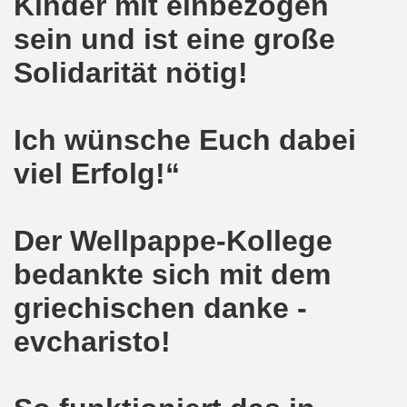
Kinder mit einbezogen
senkirchen am 09. Juli 2018 berichtet über NRW-weite Dem
sein und ist eine große
lsenkirchen am 18.06.2018 als Warm-Up für die NRW-weite
Solidarität nötig!
en ergreift Initiative zur Protestdemonstration am 18.0
Ich wünsche Euch dabei
nstrationen am 28.05.2018 und am 04.06.2018 jeweils dort 
viel Erfolg!“
-Bewegung Gelsenkirchen am 28.05.2018
che 671. Gelsenkirchener Montagsdemo-Bewegung am 14.05.
Der Wellpappe-Kollege
o-Bewegung am 07.05.2018 bestärkt Widerstand gegen Har
bedankte sich mit dem
senkirchen am 16.04.2018 und am 23.04.2018 mit brisant
griechischen danke -
o-Bewegung im Zeichen des antifaschistischen Protestes
evcharisto!
i uns in der Gelsenkirchener Innenstadt am 07.04.2018 erf