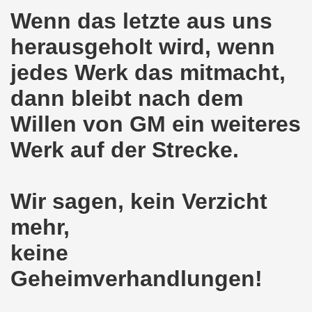
lsenkirchen wieder am 11.05.2020 auf der Straße - Corona
Wenn das letzte aus uns
egung bleibt aktiv auch in Corona-Zeiten!
herausgeholt wird, wenn
nkirchen als Tag des Widerstands am 09.03.2020: Abschalt
jedes Werk das mitmacht,
ung am 19.03.2020 zur Corona-Pandemie
dann bleibt nach dem
Willen von GM ein weiteres
nkirchen mahnt am 09.03.2020 an Folgen von Fukushima -
Werk auf der Strecke.
hen Kampf (offener Brief von Frank Oettler aus Halle an der
-Bewegung demonstriert und protestiert am 17.02.2020: St
Wir sagen, kein Verzicht
-Bewegung ruft auf am 17.02.2020 zur Demonstration und z
mehr,
wegung wird zum Tag X aufrufen
keine
3. Montagsdemo-Bewegung in Gelsenkirchen ins Jahr 2020 - g
Geheimverhandlungen!
o-Bewegung am 14.10.2019 mit klarer Haltung gegen den Kr