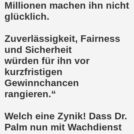
Millionen machen ihn nicht
kirchen wünscht allen Freundinnen und wünscht allen Fr
glücklich.
sdemo-Bewegung am 10.12.2018 mit gelben Westen und mit a
gung feiert am 10.12.2018 die 700. Bürgerbewegung sehr ku
Zuverlässigkeit, Fairness
 Montagsdemo-Bewegung Gelsenkirchen mit Frank Oettler au
und Sicherheit
-Bewegung fordert am 03.12.2018: Freigabe des Kultursaal
würden für ihn vor
o-Bewegung findet ausnahmsweise am 03.12.2018 in Gelsenk
kurzfristigen
Gewinnchancen
2018 vor dem Amtsgericht Gelsenkirchen: Weg mit der Stra
rangieren.“
ner Montagsdemo-Bewegung ist und bleibt wirklich jetzt imme
-Bewegung protestiert und demonstriert am 05.11.2018 geg
Welch eine Zynik! Dass Dr.
-Bewegung ruft auf am 05.11.2018 zur Solidarität mit Koban
Palm nun mit Wachdienst
senkirchen am 24.09.2018 uneingeschränkt solidarisch mit