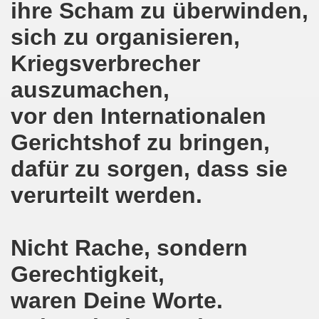
ihre Scham zu überwinden,
Bewegung demonstriert und protestiert weiterhin aktiv gegen 
sich zu organisieren,
o-Bewegung in Gelsenkirchen: unübersehbares bewegendes 
Kriegsverbrecher
 Welt! Sofortiger Stopp der Bombardierungen von Aleppo!
auszumachen,
vor den Internationalen
-Bewegung ruft zusammen mit der Flüchtlingsinitiative Gel
Gerichtshof zu bringen,
eiten Herbstdemonstration in Berlin
dafür zu sorgen, dass sie
 und Teilnehmer, 15 Städte, Menschen aus mindestens 9 Länd
verurteilt werden.
o-Bewegung am 19.09.2016 in Gelsenkirchen aktiv gegen 
mo-Bewegung im Zeichen "Aktiv gegen Kinderarmut!"
Nicht Rache, sondern
egung und Flüchtlinge rufen auf zur großen Demonstrati
Gerechtigkeit,
-Bewegung am Montag, den 12.09.2016 bereitet die diesjäh
waren Deine Worte.