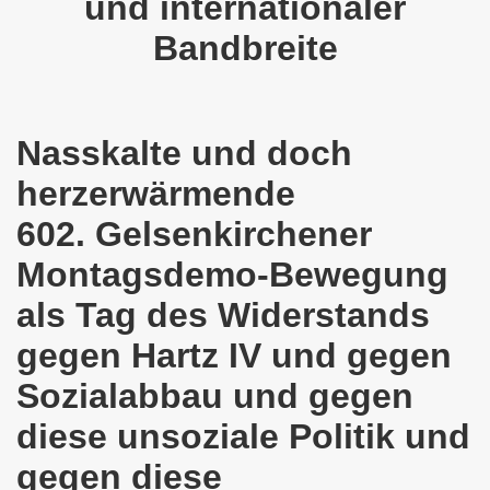
und internationaler
en: Wir protestieren und wir demonstrieren gegen die Anz
Bandbreite
er Saale setzt am 27.01.2024 Verbot der MLPD-Fahne mit p
kirchen zeigt am 05.02.2024 Flagge um 17.30 Uhr auf dem 
Nasskalte und doch
uch am 08.01.2024 der Diskriminierung und der Kriminalisi
herzerwärmende
.2023 gestorben - Nachruf der Koordinierungsgruppe
602. Gelsenkirchener
-Bewegung: Protest gegen Arbeitsplatzvernichtung und Prot
Montagsdemo-Bewegung
olizeieinsatz gegen Kundgebung und gegen Frank Oettler am
als Tag des Widerstands
ionen durch die Innenstädte von Stuttgart, von Erfurt 
gegen Hartz IV und gegen
-Bewegung am 09.10.2023 um 17.30 Uhr auf dem Heinrich-Kö
Sozialabbau und gegen
diese unsoziale Politik und
stermann und von Martina Reichmann: Gelungenes Fest am
gegen diese
demo-Bewegung - feier am 11.09.2023 um 17.30 Uhr auf dem 