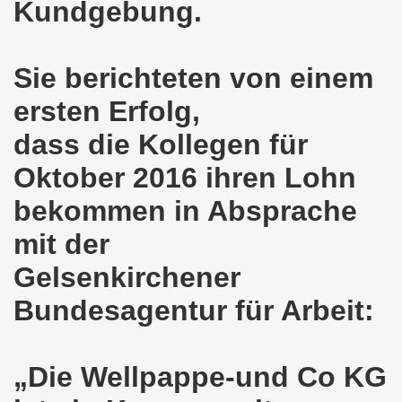
Kundgebung.
nkirchen am 14.03.2022: Wir müssen alles tun, um einen W
Sie berichteten von einem
er Montagsdemo-Bewegung am 14.03.2022 - stärken wir den
ersten Erfolg,
kirchen am 28.02.2022 - breiter Protest und breiter Wide
dass die Kollegen für
irchen ruft auf am 28.02.2022 zum Tag des Widerstands: Ge
Oktober 2016 ihren Lohn
o-Bewegung am 14. Februar 2022 in der Innenstadt Gelsen
bekommen in Absprache
von der 740. Gelsenkirchener Montagsdemo-Bewegung zum Ja
mit der
enkirchen macht im neuen Jahr 2022 am 10.01.2022 eige
Gelsenkirchener
Bundesagentur für Arbeit:
nkirchen am 13.12.2021 nimmt Ampel-Koalition unter die
dgebung am 06.12.2021 in Halle an der Saale Contra Beweg
„Die Wellpappe-und Co KG
mo-Bewegung am 08.11.2021 im Zeichen des Kampfs zur Re