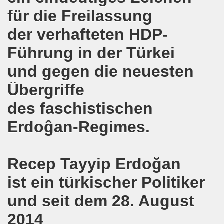
für die Freilassung
emonstration auf der bundesweiten Großdemonstration gege
der verhafteten HDP-
nd Gedenken der Opfer des Anschlags von Ankara
Führung in der Türkei
egung ruft auf zur 12. Herbstdemonstration am 10. Oktob
und gegen die neuesten
emo-Bewegung zu TOP Thema Griechenland
Übergriffe
nd - drei Brennpunkte bei der 542. Gelsenkirchener Mont
des faschistischen
Erdoĝan-Regimes.
Befreiungskampf im Brennpunkt der 541. Gelsenkirchener
sfest am 10. August 2015!
Recep Tayyip Erdoğan
 für Kinder, die zum REBELL-Sommercamp 2015 fahren!
ist ein türkischer Politiker
 540. Gelsenkirchener Montagsdemo-Bewegung am 20.07.2015 
und seit dem 28. August
 540. Gelsenkirchener Montagsdemo-Bewegung am 20. Juli
2014