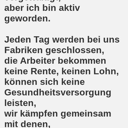
e auch am 24.09.2017 für die internationalistische Liste M
aber ich bin aktiv
geworden.
andidaten zur Bundestagswahl in Berlin am 24.09.2017
egung im direkten Gespräch - Diskussion mit Kandidatinn
Jeden Tag werden bei uns
er ARGE Gelsenkirchen ein Bewerbungstraining vermittelt
Fabriken geschlossen,
ung feiert Erfolg - Weltfrauenaktivistin in Indien wieder 
die Arbeiter bekommen
 die 30-Stunden-Woche bei vollem Lohnausgleich! Kampf für
keine Rente, keinen Lohn,
ontagsdemo-Bewegung wird zum rauschenden Volksfest mit
können sich keine
3 Jahre Gelsenkirchener Montagsdemo-Bewegung am 14. Au
Gesundheitsversorgung
leisten,
ali
wir kämpfen gemeinsam
o-Bewegung steht solidarisch hinter Siegmar Herrlinger,
mit denen,
 Mut machende Demonstration direkt in der Gelsenkirchen