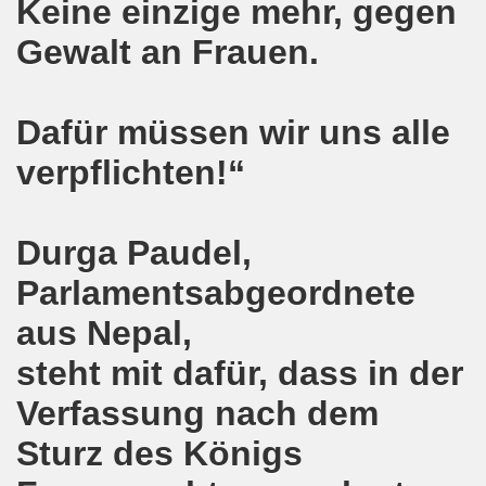
Keine einzige mehr, gegen
Gelsenkirchener Montagsdemo-Bewegung
Gewalt an Frauen.
o-Bewegung gedenkt Friedel Metzlaff
esfalls alternativlos
Dafür müssen wir uns alle
uf der 594. Gelsenkirchener Montagsdemo-Bewegung
verpflichten!“
ufs zur 13. Herbstdemonstration! Werdet selbst Erstunterze
o-Bewegung steht im Zeichen der Vorbereitung des Antikr
Durga Paudel,
gegen verheerende Wohnsitzauflage
Parlamentsabgeordnete
aus Nepal,
tark! Zukunftsprojekt Gelsenkirchener Montagsdemo-Bewegu
steht mit dafür, dass in der
demonstration erneut im Zeichen von länderübergreifende
Verfassung nach dem
demonstration im Zeichen von länderübergreifendem Kampf
Sturz des Königs
mo-Bewegung mit breitem Spektrum der Themen