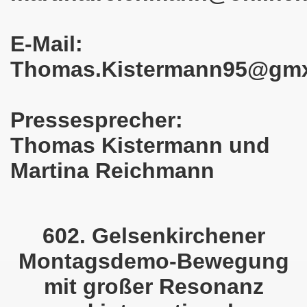
em palästinensischen Volk und mit dem libanesischen Volk! 
E-Mail:
n Eisenach: Zeichen gegen Sozialkahlschlag und Zeichen
Thomas.Kistermann95@gm
rchener Montagsdemonstration am 12.08.2024 - eine Erfolgs
elsenkirchen am 12.08.2024 ab 17.30 Uhr - am Platz der 
Pressesprecher:
Thomas Kistermann und
nkirchen am 08.07.2024 Protest gegen Armut, Demonstratio
Martina Reichmann
nd Kampfprogramm der Bundesweiten Montagsdemo-Bewegung
6. Gelsenkirchener Montagsdemo-Bewegung am 10.06.2024 um
kirchen am 13.05.2024 um 17.30 Uhr auf dem Heinrich-König
602. Gelsenkirchener
Montagsdemo-Bewegung
-Bewegung am 08.04.2024 auf dem Heinrich-König-Platz in 
mit großer Resonanz
kirchen ruft auf am 11.03.2024 zum Jahrestag Fukushima un