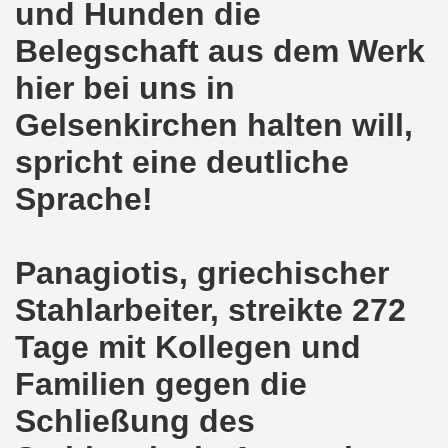
und Hunden die
hen am 13.10.2018 mit tollem Beitrag in Berlin
Belegschaft aus dem Werk
lin! Setzen wir gemeinsam ein kämpferisches Zeichen gegen
hier bei uns in
Gelsenkirchen halten will,
senkirchener Montagsdemonstration: Kampf gegen Zechen-
spricht eine deutliche
o-Bewegung am 01.10.2018 - gegen die Rechtsentwicklung d
Sprache!
tärken und wichtige Informationen zur 15. Herbstdemonstrat
 Arbeiter und Montagsdemonstranten Frank Oettler aus Hall
Panagiotis, griechischer
9. Montagsdemo-Bewegung in Gelsenkirchen
Stahlarbeiter, streikte 272
onstration: Beeindruckender Protest am 17.09.2018 gege
Tage mit Kollegen und
 Regierung in Berlin als Teil der Großdemonstration #untei
Familien gegen die
Schließung des
mo-Bewegung am 17.09.2018 ruft auf zum Protest gegen Z