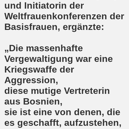
r Stunde: 621. Gelsenkirchener Montagsdemo-Bewegung ruft au
und Initiatorin der
Weltfrauenkonferenzen der
Gelsenkirchener Montagsdemo-Bewegung: Keine Abschiebung 
Basisfrauen, ergänzte:
mo-Bewegung berichtet am 20.03.2017 von der Bundesdele
o-Bewegung: Widerstand zur Abschaltung aller AKWs auf Ko
„Die massenhafte
t im Mittelpunkt der 618. Gelsenkirchener Montagsdemo-
Vergewaltigung war eine
-Bewegung setzt Zeichen: Freiheit für Deniz Yücel und all
Kriegswaffe der
egung ruft zum Protest gegen die Amtseinführung von Don
Aggression,
diese mutige Vertreterin
terstützt Frank Oettler vor Gericht!
aus Bosnien,
egung zum Jahresauftakt steckt erste Ziele für 2017!
sie ist eine von denen, die
auf dem Rücken der Arbeiter, ihrer Familien und Kommunen!
es geschafft, aufzustehen,
o-Bewegung mit großer Resonanz und internationaler Ban