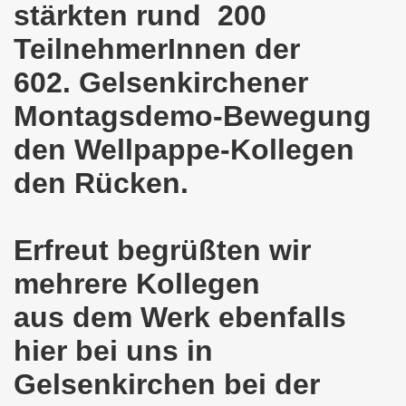
stärkten rund 200
demonstration ist bereit seit dem 22.08.2022 zu kämpfen un
TeilnehmerInnen der
demonstration ruft auf am 22.08.2022 zum Protest und zum
602. Gelsenkirchener
 Gelsenkirchener Montagsdemo-Bewegung: Stärken wir den a
Montagsdemo-Bewegung
wegung feierte am 11.07.2022 das 750. Jubiläum der 750
den Wellpappe-Kollegen
r 751. Gelsenkirchener Montagsdemo-Bewegung auf dem Hei
den Rücken.
2022 gegen Inflation, gegen Armut und gegen die Weltkrie
Erfreut begrüßten wir
onstration mit bis zu etwa ca. 1.500 Teilnehmerinnen und T
mehrere Kollegen
er Montagsdemo-Bewegung am 23.05.2022 - stärken wir den a
aus dem Werk ebenfalls
eiligte mich aktiv am 01.05.2022 im Zeichen des Kampfes g
hier bei uns in
ler Rechte gleichermaßen bekämpfen am 28.03.2022 auf de
Gelsenkirchen bei der
 Gelsenkirchener Montagsdemo-Bewegung - stärken wir den 