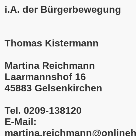
025: 21 Jahre Gelsenkirchener Montagsdemo-Bewegung und 
i.A. der Bürgerbewegung
stration in Gelsenkirchen und es ist zeitgleich am 11.08.
o-Bewegung hier bei uns in der Gelsenkirchener Innensta
Thomas Kistermann
 Solidarität: Gelsenkirchener(innen) spenden 523,20 Euro
ner Montagsdemo-Bewegung am 12.05.2025 am Platz der Mont
Martina Reichmann
er Montagsdemo-Bewegung am 14.04.2025 auf dem Preuteplat
Laarmannshof 16
o-Bewegung am 10.03.2025 am Platz der Montagsdemo, ehe
45883 Gelsenkirchen
m aufstehen am 03.02.2025 gegen Rechts in Gelsenkirchen um
Tel. 0209-138120
mo-Bewegung Gelsenkirchen am 13.01.2025 am Platz der Mon
E-Mail:
o-Bewegung am 11.11.2024: Solidarität mit dem palästinen
martina.reichmann@online
nstration solidarisiert sich am 14.10.2024 mit dem Volk v