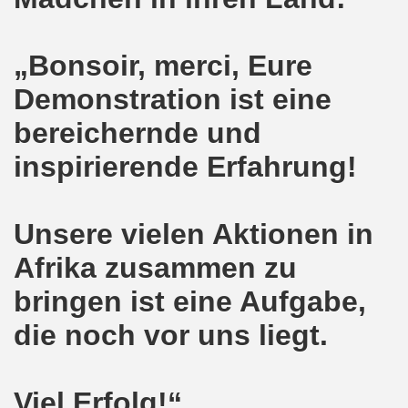
o-Bewegung in Gelsenkirchen am 05.02.2018 wächst auf r
„Bonsoir, merci, Eure
o-Bewegung am 05.02.2018 diskutiert über Regierungsbildu
Demonstration ist eine
gen die türkische Invasion in Afrin - kämpferisch, lebendig
bereichernde und
gung ruft auf zur ruhrgebietsweiten Demonstration am 29.
inspirierende Erfahrung!
-Bewegung fordert mit über 300facher Stimme: Stoppt die A
-Bewegung ruft auf zum Protest gegen die Angriffe der Tür
Unsere vielen Aktionen in
wegung mit gutem Start ins Jahr 2018
Afrika zusammen zu
-Bewegung am 18.12.2017 bestärkt die klare Position: Ha
bringen ist eine Aufgabe,
die noch vor uns liegt.
ltigendes Zeichen der Solidarität der Völker!
chen ruft zu Protesten und zu Demonstrationen gegen D
Viel Erfolg!“
 11.11.2017 in Bonn! 2.000 Teilnehmerinnen und Teilnehme