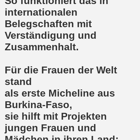
So funktioniert das in
e und gegen die Aufmärsche der Partei "Die Rechte" stehe
internationalen
-Bewegung Gelsenkirchen beim Delegierten-Treffen der 
Belegschaften mit
nen sind gezwungen, die Tafel in Anspruch zu nehmen!
Verständigung und
hier bei uns in Gelsenkirchen. Auftakt der weltweiten intern
Zusammenhalt.
nahmt YPG-Fahne trotz richterlicher Erlaubnis
Für die Frauen der Welt
enkirchen mit heißen Brennpunkten
stand
Aufruf zur Demonstration "Efrin wird leben" 20.03.2018, ab
als erste Micheline aus
hen protestiert und demonstriert am 05.03.2018 gegen u
Burkina-Faso,
o-Bewegung begrüßt am 05.03.2018 die neue Regierung in
sie hilft mit Projekten
mo-Bewegung solidarisch am 19.02.2018 im Kampf gegen A
jungen Frauen und
o-Bewegung diskutiert am 19.02.2018 über heißes Eisen 
Mädchen in ihren Land: