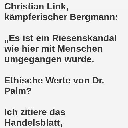
Christian Link,
on der Bergleute und ihrer Familien am 17.06.2019 und Ber
kämpferischer Bergmann:
nkirchen diskutiert am 13.05.2019 mit Europawahl-Kandi
„Es ist ein Riesenskandal
nkirchen nimmt am 08.04.2019 Mietfragen, Hartz IV und Um
wie hier mit Menschen
o-Bewegung am 11.03.2019 mahnt an Folgen von Fukushima
umgegangen wurde.
nkirchen am 11.03.2019 solidarisch mit Kollegen in Hag
nkirchen am 11.03.2019 im Zeichen des Umweltkampfes un
Ethische Werte von Dr.
nkirchen am 11.02.2019 protestiert und demonstriert gege
Palm?
kirchen am 11.02.2019 - antifaschistische Demonstration
der 701. Montagsdemonstration Gelsenkirchen
Ich zitiere das
Handelsblatt,
ngend stärken - jetzt erst recht!