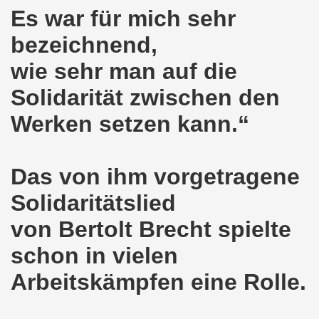
Es war für mich sehr
kirchen protestiert und demonstriert am 14.10.2019: Rece
bezeichnend,
tranten auf der 16. bundesweiten Herbstdemo-Bewegung i
wie sehr man auf die
ndesweiten Herbstdemonstration am 03. Oktober 2019 in Erf
Solidarität zwischen den
monstration am 03. Oktober 2019 in Erfurt
Werken setzen kann.“
Bewegung am 09.09.2019 erklärt Dietrich Keil aus Essen ihr
-Bewegung am 09.09.2019 in Gelsenkirchen
Das von ihm vorgetragene
Solidaritätslied
ung findet am 03.10.2019 in Erfurt statt!
von Bertolt Brecht spielte
elsenkirchen am 12.08.2019 - ein begeisterndes Fest de
schon in vielen
er Montagsdemo-Bewegung steigt am 12.08.2019!
Arbeitskämpfen eine Rolle.
.06.2019 in Gelsenkirchen: Die Entlassungen im Bergbau
enkirchen diskutierte am 13.05.2019 mit Europawahl-Kan