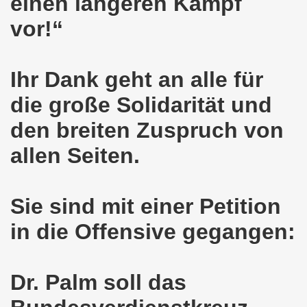
einen längeren Kampf
vor!“
o-Bewegung am 17.05.2021 setzt Zeichen der Solidarität m
nkirchen am 12.04.2021: Klare Kante gegen Corona-Leugner
Ihr Dank geht an alle für
os als einer der Schwerpunkt-Themen am 12.04.2021 der 
die große Solidarität und
enkirchen am 29.03.2021 mit großem Zuspruch - gefragt
den breiten Zuspruch von
sdemo-Bewegung am 29.03.2021 steht konsequent gegen das
allen Seiten.
wegung sendet kämpferische Grüße am 08.03.2021 zum Int
o-Bewegung am 08.03.2021 im Zeichen des Internationale
Sie sind mit einer Petition
in die Offensive gegangen:
28. Gelsenkirchener Montagsdemo-Bewegung am 08. März 20
21 bei Eiseskälte gegen die katastrophale Flüchtlings- un
Dr. Palm soll das
nkirchener Montagsdemo-Bewegung am 15. Februar 2021 - we