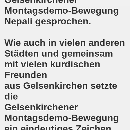
nten protestieren gegen die türkische Regierungspolitik u
Montagsdemo-Bewegung
m Januar 2016 mit vielen brennenden Themen
Nepali gesprochen.
egung am 11. Januar 2016 im Zeichen des Protests gegen
Wie auch in vielen anderen
effen sich ein Jahr nach der Werkschließung - Die Fackel 
Städten und gemeinsam
 2016 - der Anfang ist gemacht
mit vielen kurdischen
o-Bewegung startet ins Jahr 2016
Freunden
o-Bewegung solidarisch mit Vaillant-Belegschaft
aus Gelsenkirchen setzte
mo-Bewegung wendet sich entschieden gegen Politik der 
die
ion bekräftigt Solidarität für den Kampf der Kolleginnen u
Gelsenkirchener
 558. Gelsenkirchener Montagsdemo-Bewegung und muss auf
Montagsdemo-Bewegung
ein eindeutiges Zeichen
sdemo-Bewegung wird im Zeichen des Protestes gegen die f