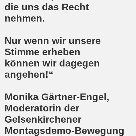
die uns das Recht
 und die geplante Politik der neuen NRW-Koalition von CD
nehmen.
en steht mit voller Solidarität an der Seite der ukrainis
o-Bewegung erwartet Sicherheit - vor den Machenschaften
Nur wenn wir unsere
ktiv werden - 626. Gelsenkirchener Montagsdemo-Bewegung 
Stimme erheben
können wir dagegen
mo-Bewegung diskutiert Wahlschlappe der SPD
angehen!“
re auch am 14.05.2017 für die MLPD direkt zur Landtagswah
egung bezieht Stellung - NEIN zum Angriff Donald Trumps
Monika Gärtner-Engel,
o-Bewegung ruft auf gegen Donald Trumps Luftangriffe au
Moderatorin der
-Bewegung im Zeichen der internationalen Arbeiter-Solidar
Gelsenkirchener
e - weg mit Hartz IV, nicht nur Nachbesserung a la Martin S
Montagsdemo-Bewegung