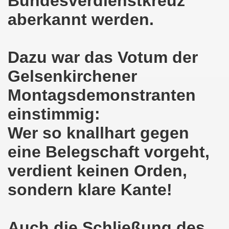
Bundesverdienstkreuz
ener Montagsdemo-Bewegung am 11. Januar 2021
aberkannt werden.
mo-Bewegung am 23.11.2020 zum heißen Eisen Corona und
o-Bewegung am 02.11.2020 - auf der Straße gegen das Kr
Dazu war das Votum der
stration am 10.10.2020 in Düsseldorf
Gelsenkirchener
Montagsdemonstranten
ener Montagsdemo-Bewegung am 02. November 2020
einstimmig:
 auf die Bevölkerung! Beschäftigte und Arbeitslose gemein
Wer so knallhart gegen
chen ruft auf: Kommt mit am 10.10.2020 gemeinsam zur B
eine Belegschaft vorgeht,
o-Brennpunkte am 14.09.2020: Wahlauswertung - Lage in M
verdient keinen Orden,
o-Bewegung am 14.09.2020 mit breiter Themenpalette
sondern klare Kante!
re ich (Thomas Kistermann) zur Kommunalwahl für das ü
 Gesetz und dadurch wurde bis zum heutigen Zeitpunkt im Jah
Auch die Schließung des