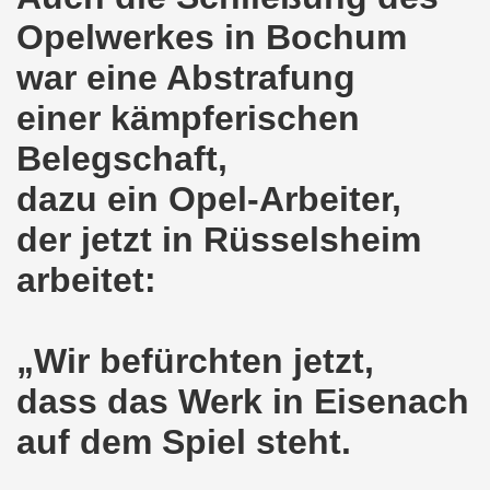
Opelwerkes in Bochum
8.2020: 16 Jahre Gelsenkirchener Montagsdemo-Bewegung un
war eine Abstrafung
gsdemo-Bewegung - Jubiläum am 10.08.2020
einer kämpferischen
nd im Kampf um Arbeitsplätze und auch im Kampf gegen J
Belegschaft,
o-Bewegung reiht sich ein am 08.06.2020 in weltweite Pr
dazu ein Opel-Arbeiter,
 und die einzigartige Show-Einlage von dir aus dem Jahr 198
der jetzt in Rüsselsheim
-Bewegung am 08.06.2020 im Zeichen der Solidarität mit d
arbeitet:
enkirchen am 25.05.2020: Jetzt erst RECHT die Gelsenk
„Wir befürchten jetzt,
nkirchen am 25.05.2020 - Corona-Gerecht und kämpferisch
dass das Werk in Eisenach
nkirchen - Berichte aus erster Hand am 11.05.2020 span
auf dem Spiel steht.
r Krisenlasten auf Arbeiter, auf Erwerbslose, auf Familien