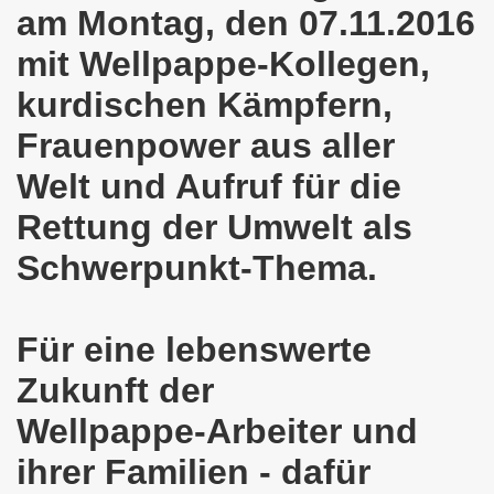
kirchen am 23.01.2023: Nebenkostenexplosion stoppen - In
am Montag, den 07.11.2016
irchen im neuen Jahr 2023 am 23.01.2023 mit Schwerpunk
mit Wellpappe-Kollegen,
kurdischen Kämpfern,
-Bewegung am 21.11.2022: Sofortiger Stopp des völkerrech
Frauenpower aus aller
ner Montagsdemo-Bewegung am 14.11.2022 auf dem Heinrich
Welt und Aufruf für die
hlands! Protest gegen die Preissteigerungen und für höher
Rettung der Umwelt als
kirchen am 10.10.2022: "Jin - Jiyan - Azadi - Frauen, Leb
Schwerpunkt-Thema.
tifaschistische Herbstdemonstration gegen die Politik der
stration ruft auf am 10.10.2022 zur Solidarität mit den M
Für eine lebenswerte
zt erst recht am 01.10.2022 nach Berlin zur bundesweiten H
Zukunft der
Wellpappe-Arbeiter und
kirchen lädt am 12.09.2022 ein: Entlastungs-Paket im Fok
ihrer Familien - dafür
 Verhindern wir den III. Weltkrieg! Kommt zum Antikriegsta