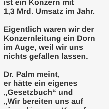
ist ein Konzern mit
ntag, den 08.11.2021 Tag des Widerstands für die Rettung
1,3 Mrd. Umsatz im Jahr.
Armut und auch gegen Arbeitsplatzvernichtung stand im M
gegen die Abwälzung der Krisenlasten auf unserem Rücke
Eigentlich waren wir der
sdemonstration in Gelsenkirchenen-Buer am 11.10.2021 und
Konzernleitung ein Dorn
im Auge, weil wir uns
37. Gelsenkirchener Montagsdemo-Bewegung am 11.10.2021 
nichts gefallen lassen.
re auch wieder für die Landesliste der internationalisti
nkirchen am 13.09.2021 im direkten Gespräch - Diskussi
Dr. Palm meint,
onstration solidarisch am 12.07.2021 mit Stefan Engel, m
er hätte ein eigenes
34. Montagsdemo-Bewegung Gelsenkirchen am 12.07.2021!
„Gesetzbuch“ und
Gelsenkirchener Bürger am 14.06.2021 müssen alle wirklic
„Wir bereiten uns auf
33. Gelsenkirchener Montagsdemo-Bewegung am 14.06.2021