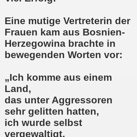
-Bewegung erklärt sich solidarisch mit der Seppelfricke-B
Eine mutige Vertreterin der
mo-Bewegung mit breiter Themenpalette
Frauen kam aus Bosnien-
o-Bewegung am 06.11.2017 - Auf nach Bonn zur großen Demo
Herzegowina brachte in
Aktionstag am 11.11.2017 in Bonn
bewegenden Worten vor:
wegung protestiert und demonstriert entschieden gegen
„Ich komme aus einem
o-Bewegung mit breit gefächerter Themen-Palette
Land,
ung protestiert: Faschist filmt Protestaktion - von Polize
das unter Aggressoren
olidarität für Monika Gärtner-Engel und die MLPD Gelsenk
sehr gelitten hatten,
7 auf der 644. Gelsenkirchener Montagsdemo-Bewegung der K
ich wurde selbst
um Rechtsruck der Bundesregierung in Berlin!
vergewaltigt,