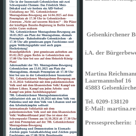
Uhr in der Innenstadt Gelsenkirchen mit zwei
Schwerpunkt-Themen: Das Friedrich Merz-
Debakel und wir fordern ein AfD-Verbot!
Einladung zur 785. Gelsenkirchener
Montagsdemo-Bewegung am 14.04.2025 auf dem
Preuteplatz ab 17.30 Uhr in Gelsenkirchen-
Zentrum: „Nicht auf unseren Rücken!“ - Die Pläne
der künftigen Bundes-Regierung in Berlin lassen
nichts Gutes erahnen
784. Gelsenkirchener Montagsdemo-Bewegung am
Gelsenkirchener 
10.03.2025 am Platz der Montagsdemo, ehemals
Preuteplatz - Bahnhofstraße Gelsenkirchen - ab
17.30 Uhr alle gemeinsam gegen Faschismus und
gegen Weltkriegsgefahr und auch gegen
Hochrüstung!
i.A. der Bürgerbe
Brandgefährlich - jetzt gemeinsam aufstehen am
03.02.2025 gegen Rechts in Gelsenkirchen um
17.00 Uhr hier bei uns auf dem Heinrich-König-
Platz!
Jahresauftakt der 783. Montagsdemo-Bewegung
Gelsenkirchen am 13.01.2025 am Platz der
Martina Reichma
Montagsdemo, ehemals Preuteplatz ab 17.30 Uhr
hier bei uns in der Gelsenkirchener Innenstadt
781. Gelsenkirchener Montagsdemo-Bewegung am
Laarmannshof 16
11.11.2024: Solidarität mit dem palästinensischen
Volk und mit dem libanesischen Volk! Kampf um
45883 Gelsenkirch
höhere Löhne, Kampf um jeden Arbeits- und
Kampf um jeden Ausbildungsplatz!
780. Gelsenkirchener Montagsdemonstration
solidarisiert sich am 14.10.2024 mit dem Volk von
Tel. 0209-138120
Palästina und mit dem Volk von Libanon und mit
den Arbeiterkämpfen weltweit
E-Mail: martina.r
Internationale Solidarität mit dem
palästinensischen Volk und mit dem libanesischen
Volk! Waffenstillstand jetzt! Das ist einer der
Schwerpunkt-Themen am 14.10.2024 ab 17.30 Uhr
Pressesprecherin:
auf dem Preuteplatz auf der 780. Gelsenkirchener
Montagsdemo-Bewegung
Kundgebung und Demonstration in Eisenach:
Zeichen gegen Sozialkahlschlag und Zeichen gegen
Faschismus am 17.08.2024: Bundesweite