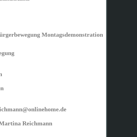
Bürgerbewegung Montagsdemonstration
wegung
nn
en
eichmann@onlinehome.de
 Martina Reichmann