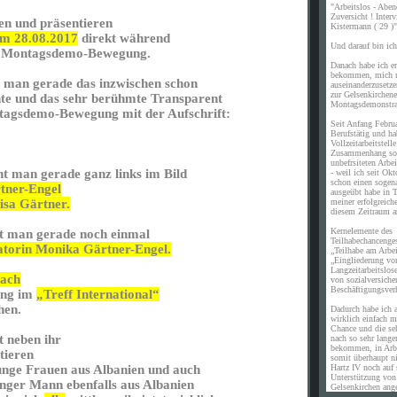
"Arbeitslos - Aben
Zuversicht ! Inte
gen und präsentieren
Kistermann ( 29 )"
m 28.08.2017
direkt während
Und darauf bin ich 
er Montagsdemo-Bewegung.
Danach habe ich er
bekommen, mich m
t man gerade das inzwischen schon
auseinanderzusetz
zur Gelsenkirchene
nnte und das sehr berühmte Transparent
Montagsdemonstra
tagsdemo-Bewegung mit der Aufschrift:
Seit Anfang Febru
Berufstätig und ha
Vollzeitarbeitstell
Zusammenhang sof
unbefrsiteten Arb
ht man gerade ganz links im Bild
- weil ich seit Okt
schon einen sogen
tner-Engel
ausgeübt habe in T
meiner erfolgreich
isa Gärtner.
diesem Zeitraum a
Kernelemente des
ht man gerade noch einmal
Teilhabechancenges
torin Monika Gärtner-Engel.
„Teilhabe am Arbe
„Eingliederung vo
Langzeitarbeitslos
bach
von sozialversiche
Beschäftigungsverh
ung im
„Treff International“
hen.
Dadurch habe ich a
wirklich einfach m
Chance und die se
t neben ihr
nach so sehr langer
bekommen, in Arb
tieren
somit überhaupt n
Hartz IV noch auf 
unge Frauen aus Albanien und auch
Unterstützung vo
unger Mann ebenfalls aus Albanien
Gelsenkirchen ang