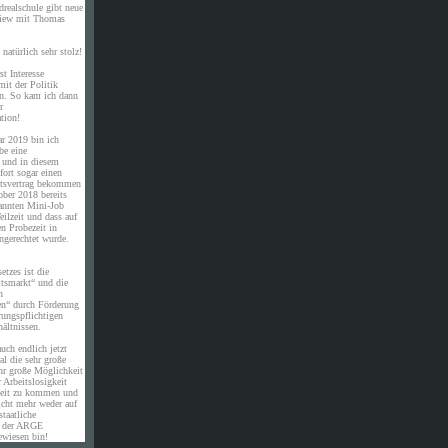
drealschule gibt neue
rview mit Thomas
natürlich sehr stolz!
st Interesse
it der Politik
en. So kam ich dann
r
tion!
ar 2019 bin ich
be eine
e und in diesem
ort sogar einen
eitsvertrag bekommen
ober 2018 bereits
annten Mini-Job
eilzeit und dass auf
en Probezeit in
ngerechtet wurde.
etzes ist die
itsmarkt“ und die
n
en“ durch Förderung
rungspflichtigen
ältnissen.
uch endlich jetzt
al die sehr große
hr große Möglichkeit
 Arbeitslosigkeit
eit zu kommen und
icht mehr weder auf
staatliche
n der ARGE
ewiesen bin!