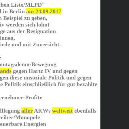
schen Liste/MLPD"
 in Berlin
am 24.09.2017
n Beispiel zu geben,
v werden sich lohnt
e aus der Resignation
önnen,
ürde und mit Zuversicht.
r
Montagsdemo-Bewegung
tands
gegen Hartz IV und gegen
en diese unsoziale Politik und gegen
e Politik einschließlich für gut bezahlte
ernehmer-Profite
illlegung
aller
AKWs
weltweit
ebenfalls
reiber/Monopole
neuerbare Energien