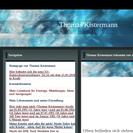
Thomas Kistermann
Navigation
Thomas Kistermann bekommt von der
Homepage von Thomas Kistermann
Hier befindet sich die neue EU-
Datenschutzverordnung. Sie ist seit dem 25.05.2018
in Kraft!
Kontaktformular
Mein Gästebuch für Einträge, Mitteilungen, Ideen
und Anregungen!
Mein Lebensmotto und meine Einstellung
Hier sieht man mich (Thomas Kistermann) jeweils
am 01.09.1991 (21 Jahre jung ) und am 05.08.1994
(24 Jahre jung) und am 07.07.1991 (20 Jahre und
348 Tage jung) und im Januar 1981 (10 Jahre und
6 Monate jung)
Meine Kinder sind alles für mich! Nicole Todzy hat
acht Kinder - sehen darf die junge Mutter keines!
Oben befinden sich sieben
Macht die IHK Nord Westfalen hier in