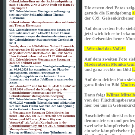
Gelsenkirchen-Buer mit der Sachkundeprüfung
nach § 34a Abs. 2 Nr. 2 GewO Profit mit Hartz-IV-
Die ersten drei Fotos zei
Empfängern?
567. Gelsenkirchener Montagsdemo-Bewegung
gerade die Kundgebung
a
steht mit voller Solidarität hinter Thomas
der 639. Gelsenkirchen
Kistermann
Gelsenkirchener Montagsdemonstration solidarisch
mit Thomas Kistermann
Auf dem ersten Foto sieh
633. Gelsenkirchener Montagsdemo-Bewegung
jetzt wirklich sehr beka
steht solidarisch am 17.07.2017 hinter Thomas
Kistermann - wegen der Auseinandersetzung mit
der Gelsenkirchener Mon
der Gelsenkirchener Stadtmarketing Gesellschaft
mbH
Freude, dass der AfD-Politiker Norbert Emmerich,
„Wir sind das Volk!“
stellvertretender Bürgermeister von Gelsenkirchen
abgewählt wurde am 09.07.2026 im Hans-Sachs-
Haus Gelsenkirchen und am 13.07.2026 auf der
Auf dem zweiten Foto sie
801. Gelsenkirchener Montagsdemo-Bewegung
darüber berichtet wurde
Moderatorin Monika Gär
Die 800. Gelsenkirchener Montagsdemo-Bewegung
und ganz rechts im Bild
L
am 08.06.2026 hat stattgefunden am Platz der
Montagsdemo, ehemals Preuteplatz als
Kundgebungsplatz in der Gelsenkirchener
Auf dem dritten Foto sie
Innenstadt: ein starkes Jubiläum in spannenden
Zeiten!
ganz links im Bild
Modera
Von „Gas-Gerd“ und bis hin zu „E.ON-Kathi“ am
11.05.2026 während der Kundgebung in der
Gelsenkirchener Innenstadt auf der 799.
Dann folgt
Wilma Mittel
Gelsenkirchener Montagsdemo-Bewegung
797. Gelsenkirchener Montagsdemonstration am
von der Flüchtlingsberat
09.03.2026 verurteilt Nahostkrieg und solidarisiert
hier bei uns in Gelsenkirc
sich mit Owen Franke während der Kundgebung
in der Gelsenkirchener City
1. Montagsdemo-Bewegung Gelsenkirchen im
Anschließend direkt sofor
neuen Jahr 2026 am 05.01.2026 mit dem aktuellen
Schwerpunkt-Thema: „Hände Weg von
demonstrieren und protes
Venezuela!“ als Auftakt-Kundgebung in der
zwei sehr kämpferische j
Gelsenkirchener City auf der 795. Gelsenkirchener
Montagsdemo-Bewegung
ein sehr kämpferischer j
Beitrag veröffentlicht von einer Teilnehmerin am