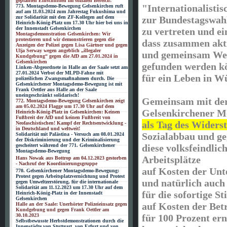
geplanten Einschnitten im sozialen Bereich!
"Internationalisti
773. Montagsdemo-Bewegung Gelsenkirchen ruft
auf am 11.03.2024 zum Jahrestag Fukushima und
zur Solidarität mit den ZF-Kollegen auf dem
zur Bundestagswahl
Heinrich-König-Platz um 17.30 Uhr hier bei uns in
der Innenstadt Gelsenkirchen
zu vertreten und ei
Montagsdemonstration Gelsenkirchen: Wir
protestieren und wir demonstrieren gegen die
dass zusammen akti
Anzeigen der Polizei gegen Lisa Gärtner und gegen
Ulja Serway wegen angeblich „illegaler
und gemeinsam Weg
Kundgebung“ gegen die AfD am 27.01.2024 in
Gelsenkirchen
gefunden werden k
Linken-Abgeordnete in Halle an der Saale setzt am
27.01.2024 Verbot der MLPD-Fahne mit
für ein Leben in W
polizeilichen Zwangsmaßnahmen durch. Die
Gelsenkirchener Montagsdemo-Bewegung ist mit
Frank Oettler aus Halle an der Saale
uneingeschränkt solidarisch!
Gemeinsam mit de
772. Montagsdemo-Bewegung Gelsenkirchen zeigt
am 05.02.2024 Flagge um 17.30 Uhr auf dem
Gelsenkirchener 
Heinrich-König-Platz in Gelsenkirchen: Keinen
Fußbreit der AfD und keinen Fußbreit von
als Tag des Widers
Neofaschistischen! Kampf der Rechtsentwicklung -
in Deutschland und weltweit!
Sozialabbau und geg
Solidarität mit Palästina - Versuch am 08.01.2024
der Diskriminierung und der Kriminalisierung
gescheitert während der 771. Gelsenkirchener
diese volksfeindlich
Montagsdemo-Bewegung
Arbeitsplätze
Hans Nowak aus Bottrop am 04.12.2023 gestorben
- Nachruf der Koordinierungsgruppe
auf Kosten der Unt
770. Gelsenkirchener Montagsdemo-Bewegung:
Protest gegen Arbeitsplatzvernichtung und Protest
und natürlich auch
gegen Umweltzerstörung, für die internationale
Solidarität am 11.12.2023 um 17.30 Uhr auf dem
für die sofortige St
Heinrich-König-Platz in der Innenstadt
Gelsenkirchen
auf Kosten der Bet
Halle an der Saale: Unerhörter Polizeieinsatz gegen
Kundgebung und gegen Frank Oettler am
30.10.2023
für 100 Prozent er
Selbstbewusste Herbstdemonstrationen durch die
Innenstädte von Stuttgart, von Erfurt und von