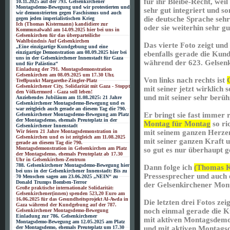
für ihr Bleibe-Recht, weil
10.11.2025 auf der 793. Gelsenkirchener
Montagsdemo-Bewegung und wir protestierten und
sehr gut integriert und s
wir demonstrierten gegen Faschismus und auch
die deutsche Sprache sehr
gegen jeden imperialistischen Krieg
Ich (Thomas Kistermann) kandidiere zur
oder sie weiterhin sehr gu
Kommunalwahl am 14.09.2025 hier bei uns in
Gelsenkirchen für das überparteiliche
Wahlbündnis Auf Gelsenkirchen
Das vierte Foto zeigt und
„Eine einzigartige Kundgebung und eine
einzigartige Demonstration am 08.09.2025 hier bei
ebenfalls gerade die Ku
uns in der Gelsenkirchener Innenstadt für Gaza
während der 623. Gelse
und für Palästina“
Einladung der 791. Montagsdemonstration
Gelsenkirchen am 08.09.2025 um 17.30 Uhr,
Von links nach rechts ist
Treffpunkt Margarethe-Zingler-Platz
Gelsenkirchener City, Solidarität mit Gaza - Stoppt
mit seiner jetzt wirklich 
den Völkermord - Gaza soll leben!
und mit seiner sehr berü
Anziehendes Jubiläum am 11.08.2025: 21 Jahre
Gelsenkirchener Montagsdemo-Bewegung und es
war zeitgleich auch gerade an diesem Tag die 790.
Er bringt sie fast immer
Gelsenkirchener Montagsdemo-Bewegung am Platz
der Montagsdemo, ehemals Preuteplatz in der
Montag für Montag
so ri
Gelsenkirchener Innenstadt
Wir feiern 21 Jahre Montagsdemonstration in
mit seinem ganzen Herzen
Gelsenkirchen und es ist zeitgleich am 11.08.2025
mit seiner ganzen Kraft 
gerade an diesem Tag die 790.
Montagsdemonstration in Gelsenkirchen am Platz
so gut es nur überhaupt g
der Montagsdemo, ehemals Preuteplatz ab 17.30
Uhr in Gelsenkirchen-Zentrum
788. Gelsenkirchener Montagsdemo-Bewegung hier
Dann folge ich
(Thomas K
bei uns in der Gelsenkirchener Innenstadt: Bis zu
Pressesprecher und auch
70 Menschen sagen am 23.06.2025 „NEIN“ zu
Donald Trumps Bomben-Terror
der Gelsenkirchener Mo
Große praktische internationale Solidarität:
Gelsenkirchener(innen) spenden 523,20 Euro am
16.06.2025 für das Gesundheitsprojekt Al-Awda in
Die letzten drei Fotos ze
Gaza während der Kundgebung auf der 787.
noch einmal gerade die
Gelsenkirchener Montagsdemo-Bewegung
Einladung zur 786. Gelsenkirchener
mit aktiven Montagsdemo
Montagsdemo-Bewegung am 12.05.2025 am Platz
der Montagsdemo, ehemals Preuteplatz um 17.30
und mit aktiven Montags