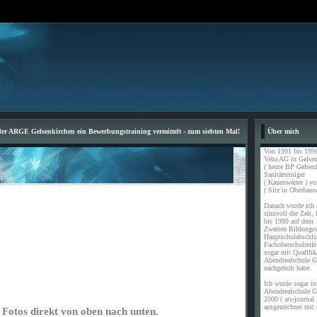
 ARGE Gelsenkirchen ein Bewerbungstraining vermittelt - zum siebten Mal!
Über mich
Von 1991 bis 1996
Veba AG in Gelsen
( heute BP Gelsen
Sanitärreiniger
( Kauenwärter ) vo
( Sitz in Oberhause
Danach wurde ich a
sinnvoll die Zeit,
bis 1999 auf dem
Zweiten Bildungs
Hauptschulabschl
Fachoberschulreife
sogar mit Qualifik
Abendrealschule G
nachgeholt habe.
Ich wurde sogar in 
Abendrealschule G
2000 ( ars-journal 
ausgezeichnet mit 
 Fotos direkt von oben nach unten.