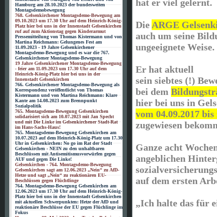
hat er viel gelernt.
Hamburg am 28.10.2023 der bundesweiten
Montagsdemobewegung
768. Gelsenkirchener Montagsdemo-Bewegung am
09.10.2023 um 17.30 Uhr auf dem Heinrich-König-
Die
ARGE Gelsenk
Platz hier bei uns in der Innenstadt Gelsenkirchen
ruf auf zum Aktionstag gegen Kinderarmut
auch um seine Bil
Pressemitteilung von Thomas Kistermann und von
Martina Reichmann: Gelungenes Fest am
ungeeignete Weise.
11.09.2023 - 19 Jahre Gelsenkirchener
Montagsdemo-Bewegung und es war die 767.
Gelsenkirchener Montagsdemo-Bewegung
19 Jahre Gelsenkirchener Montagsdemo-Bewegung
Er hat aktuell
- feier am 11.09.2023 um 17.30 Uhr auf dem
Heinrich-König-Platz hier bei uns in der
sein siebtes (!) Be
Innenstadt Gelsenkirchen
766. Gelsenkirchener Montagsdemo-Bewegung als
bei dem
Bildungst
Korrespondenz veröffentlicht von Thomas
Kistermann und von Martina Reichmann: Klare
hier bei uns in Gel
Kante am 14.08.2023 zum Brennpunkt
Sozialpolitik
765. Montagsdemo-Bewegung Gelsenkirchen
vom 04.09.2017 bis
solidarisiert sich am 10.07.2023 mit Jan Specht
und mit Die Linke im Gelsenkirchener Stadt-Rat
zugewiesen bekom
im Hans-Sachs-Haus!
765. Montagsdemo-Bewegung Gelsenkirchen am
10.07.2023 auf dem Heinrich-König-Platz um 17.30
Uhr in Gelsenkirchen: No go im Rat der Stadt
Ganze acht Wochen
Gelsenkirchen - NEIN zu den unhaltbaren
Beschlüssen mit Antisemitismusvorwürfen gegen
angeblichen Hinter
AUF und gegen Die Linke!
Gelsenkirchen - 764. Montagsdemo-Bewegung
sozialversicherungs
Gelsenkirchen sagt am 12.06.2023 „Nein“ zu AfD-
Hetze und sagt „Nein“ zu reaktionären EU-
auf dem ersten Ar
Beschlüssen gegen Flüchtlinge
764. Montagsdemo-Bewegung Gelsenkirchen am
12.06.2023 um 17.30 Uhr auf dem Heinrich-König-
Platz hier bei uns in der Innenstadt Gelsenkirchen
„Ich halte das für
mit aktuellen Schwerpunkten: Hetze der AfD und
reaktionäre Beschlüsse der EU gegen Flüchlinge im
Fokus