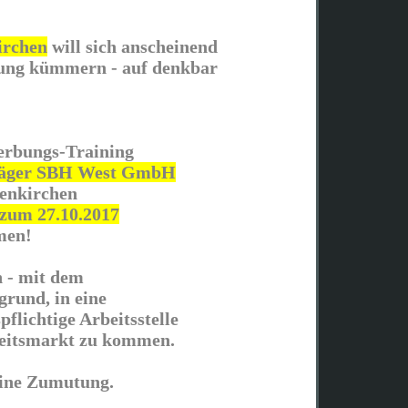
irchen
will sich anscheinend
dung kümmern - auf denkbar
werbungs-Training
räger SBH West GmbH
senkirchen
 zum 27.10.2017
men!
 - mit dem
grund, in eine
pflichtige Arbeitsstelle
beitsmarkt zu kommen.
 eine Zumutung.