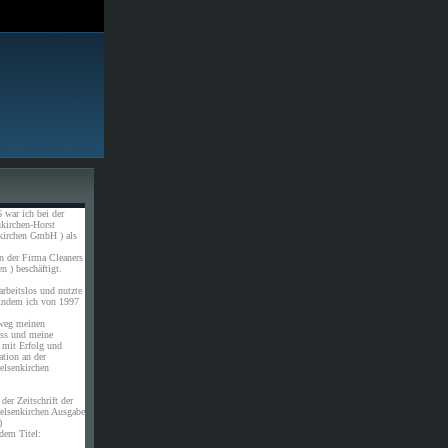
 war ich bei der
kirchen-Horst
kirchen GmbH ) als
n der Firma Cleaners
n ) beschäftigt.
rbeitslos und nutzte
 indem ich von 1997
weg meinen
uss und meine
 mit Erfolg und
ation an der
elsenkirchen
der Zeitschrift der
elsenkirchen Ausgabe
)
dem Titel: