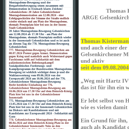
Montagsdemo-Bewegung und der
Bergarbeiterbewegung setzen zusammen mit
Demonstration in Eisenach klares Zeichen!
Thomas 
Gelsenkirchen: 20 Jahre Gelsenkirchener
Montagsdemonstration am 12.08.2024 - eine
ARGE Gelsenkirche
Erfolgsgeschichte der Stimme der Straße endlich
wieder einfach mal am Platz der Montagsdemo,
ehemals Preuteplatz hier bei uns in der Innen-
Stadt Gelsenkirchen
20 Jahre Montagsdemo-Bewegung Gelsenkirchen
am 12.08.2024 ab 17.30 Uhr - am Platz der
Montagsdemo, ehemals Preuteplatz endlich wieder
Thomas Kisterman
in der Innenstadt Gelsenkirchen und es ist auch
an diesem Tag die 778. Montagsdemo-Bewegung
und auch einer der
Gelsenkirchen
777. Montagsdemo-Bewegung Gelsenkirchen am
Gelsenkirchener 
08.07.2024 Protest gegen Armut, Demonstration
gegen Krieg und natürlich auch Widerstand gegen
und aktiv
Faschismus trifft auf Solidarität mit dem
palästinensischen Befreiungskampf!
Sozialpolitisches Forderungs- und
seit dem 09.08.200
Kampfprogramm der Bundesweiten Montagsdemo-
Bewegung ist wirklich wichtiger denn je und die
Wahlauswertung vom 09.06.2024 von der
Europawahl 2024 am 10.06.2024 auf der 776.
„Weg mit Hartz IV
Gelsenkirchener Montagsdemo-Bewegung
Recht herzliche Einladung zur 776.
das ist für ihn ein 
Gelsenkirchener Montagsdemo-Bewegung am
10.06.2024 um 17.30 Uhr auf dem Heinrich-König-
Platz hier bei uns in der Gelsenkirchener
Innenstadt
Er lebt selbst von 
775. Montagsdemo-Bewegung Gelsenkirchen am
13.05.2024 um 17.30 Uhr auf dem Heinrich-König-
wie es vielen damit 
Platz hier bei uns in der Innenstadt Gelsenkirchen
im Diskurs mit Kandidatinnen und mit
Kandidaten zur Europawahl 2024 - Solidarität mit
Gaza
Ein Grund für ihn,
774. Gelsenkirchener Montagsdemo-Bewegung am
08.04.2024 auf dem Heinrich-König-Platz in der
auch als Kandidat 
Gelsenkirchener Innenstadt: Nein zu den