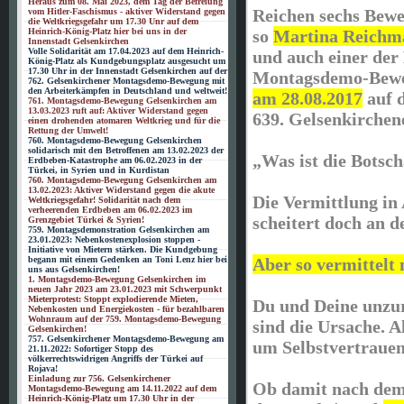
Heraus zum 08. Mai 2023, dem Tag der Befreiung
Reichen sechs Bewe
vom Hitler-Faschismus - aktiver Widerstand gegen
die Weltkriegsgefahr um 17.30 Unr auf dem
Heinrich-König-Platz hier bei uns in der
so
Martina Reichm
Innenstadt Gelsenkirchen
Volle Solidarität am 17.04.2023 auf dem Heinrich-
und auch einer der
König-Platz als Kundgebungsplatz ausgesucht um
17.30 Uhr in der Innenstadt Gelsenkirchen auf der
Montagsdemo-Bewe
762. Gelsenkirchener Montagsdemo-Bewegung mit
den Arbeiterkämpfen in Deutschland und weltweit!
am 28.08.2017
auf 
761. Montagsdemo-Bewegung Gelsenkirchen am
13.03.2023 ruft auf: Aktiver Widerstand gegen
639. Gelsenkirche
einen drohenden atomaren Weltkrieg und für die
Rettung der Umwelt!
760. Montagsdemo-Bewegung Gelsenkirchen
solidarisch mit den Betroffenen am 13.02.2023 der
„Was ist die Botsch
Erdbeben-Katastrophe am 06.02.2023 in der
Türkei, in Syrien und in Kurdistan
760. Montagsdemo-Bewegung Gelsenkirchen am
13.02.2023: Aktiver Widerstand gegen die akute
Die Vermittlung in 
Weltkriegsgefahr! Solidarität nach dem
verheerenden Erdbeben am 06.02.2023 im
scheitert doch an d
Grenzgebiet Türkei & Syrien!
759. Montagsdemonstration Gelsenkirchen am
23.01.2023: Nebenkostenexplosion stoppen -
Initiative von Mietern stärken. Die Kundgebung
begann mit einem Gedenken an Toni Lenz hier bei
Aber so vermittelt
uns aus Gelsenkirchen!
1. Montagsdemo-Bewegung Gelsenkirchen im
neuen Jahr 2023 am 23.01.2023 mit Schwerpunkt
Mieterprotest: Stoppt explodierende Mieten,
Du und Deine unzu
Nebenkosten und Energiekosten - für bezahlbaren
Wohnraum auf der 759. Montagsdemo-Bewegung
sind die Ursache. Al
Gelsenkirchen!
757. Gelsenkirchener Montagsdemo-Bewegung am
um Selbstvertrauen
21.11.2022: Sofortiger Stopp des
völkerrechtswidrigen Angriffs der Türkei auf
Rojava!
Einladung zur 756. Gelsenkirchener
Ob damit nach dem
Montagsdemo-Bewegung am 14.11.2022 auf dem
Heinrich-König-Platz um 17.30 Uhr in der