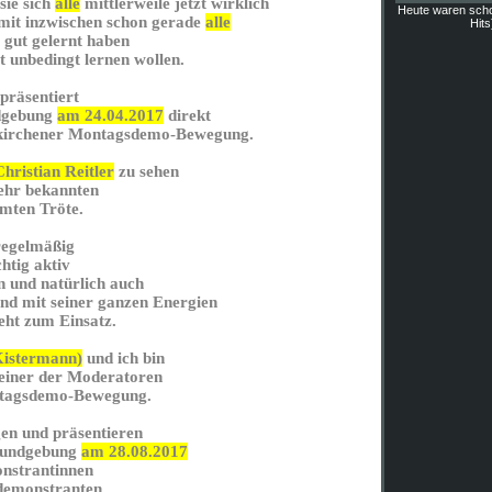
 sie sich
alle
mittlerweile jetzt wirklich
Heute waren sch
omit inzwischen schon gerade
alle
Hits
 gut gelernt haben
t unbedingt lernen wollen.
 präsentiert
ndgebung
am 24.04.2017
direkt
nkirchener Montagsdemo-Bewegung.
Christian Reitler
zu sehen
sehr bekannten
hmten Tröte.
 regelmäßig
chtig aktiv
 und natürlich auch
und mit seiner ganzen Energien
eht zum Einsatz.
istermann)
und ich bin
 einer der Moderatoren
ntagsdemo-Bewegung.
igen und präsentieren
 Kundgebung
am 28.08.2017
nstrantinnen
demonstranten.