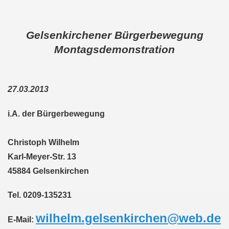
em palästinensischen Volk und mit dem libanesischen Volk! 
Gelsenkirchener Bürgerbewegung
n Eisenach: Zeichen gegen Sozialkahlschlag und Zeichen
Montagsdemonstration
rchener Montagsdemonstration am 12.08.2024 - eine Erfolgs
elsenkirchen am 12.08.2024 ab 17.30 Uhr - am Platz der 
27.03.2013
nkirchen am 08.07.2024 Protest gegen Armut, Demonstratio
i.A. der Bürgerbewegung
nd Kampfprogramm der Bundesweiten Montagsdemo-Bewegung
Christoph Wilhelm
6. Gelsenkirchener Montagsdemo-Bewegung am 10.06.2024 um
Karl-Meyer-Str. 13
kirchen am 13.05.2024 um 17.30 Uhr auf dem Heinrich-König
45884 Gelsenkirchen
-Bewegung am 08.04.2024 auf dem Heinrich-König-Platz in 
Tel. 0209-135231
kirchen ruft auf am 11.03.2024 zum Jahrestag Fukushima un
wilhelm.gelsenkirchen@web.de
E-Mail: