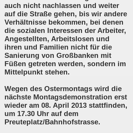
auch nicht nachlassen und weiter
demonstration ist bereit seit dem 22.08.2022 zu kämpfen un
auf die Straße gehen,
bis wir andere
demonstration ruft auf am 22.08.2022 zum Protest und zum
Verhältnisse bekommen, bei denen
die
sozialen Interessen
der Arbeiter,
 Gelsenkirchener Montagsdemo-Bewegung: Stärken wir den a
Angestellten, Arbeitslosen und
wegung feierte am 11.07.2022 das 750. Jubiläum der 750
ihren und Familien
nicht
für die
Sanierung
von
Großbanken
mit
r 751. Gelsenkirchener Montagsdemo-Bewegung auf dem Hei
Füßen getreten werden,
sondern im
2022 gegen Inflation, gegen Armut und gegen die Weltkrie
Mittelpunkt stehen.
onstration mit bis zu etwa ca. 1.500 Teilnehmerinnen und T
Wegen des Ostermontags wird die
er Montagsdemo-Bewegung am 23.05.2022 - stärken wir den a
nächste
Montagsdemonstration erst
wieder am 08. April 2013 stattfinden,
eiligte mich aktiv am 01.05.2022 im Zeichen des Kampfes g
um 17.30 Uhr auf dem
ler Rechte gleichermaßen bekämpfen am 28.03.2022 auf de
Preuteplatz/Bahnhofstrasse.
 Gelsenkirchener Montagsdemo-Bewegung - stärken wir den 