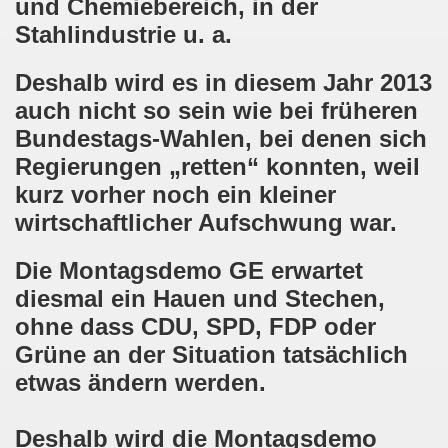
und Chemiebereich, in der
kirchen am 23.01.2023: Nebenkostenexplosion stoppen - In
Stahlindustrie u. a.
irchen im neuen Jahr 2023 am 23.01.2023 mit Schwerpunk
Deshalb wird es
in diesem Jahr
2013
-Bewegung am 21.11.2022: Sofortiger Stopp des völkerrech
auch
nicht so sein
wie bei
früheren
ner Montagsdemo-Bewegung am 14.11.2022 auf dem Heinrich
Bundestags-Wahlen,
bei denen sich
Regierungen
„retten“
konnten,
weil
hlands! Protest gegen die Preissteigerungen und für höher
kurz vorher noch ein kleiner
kirchen am 10.10.2022: "Jin - Jiyan - Azadi - Frauen, Leb
wirtschaftlicher Aufschwung war.
tifaschistische Herbstdemonstration gegen die Politik der
Die Montagsdemo GE
erwartet
diesmal ein Hauen und Stechen,
stration ruft auf am 10.10.2022 zur Solidarität mit den M
ohne
dass
CDU, SPD, FDP
oder
zt erst recht am 01.10.2022 nach Berlin zur bundesweiten H
Grüne
an der Situation tatsächlich
etwas ändern werden.
kirchen lädt am 12.09.2022 ein: Entlastungs-Paket im Fok
 Verhindern wir den III. Weltkrieg! Kommt zum Antikriegsta
Deshalb wird die Montagsdemo