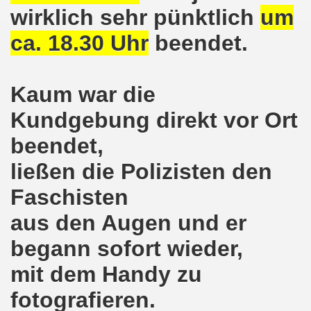
ener Montagsdemo-Bewegung am 11. Januar 2021
wirklich sehr pünktlich
um
mo-Bewegung am 23.11.2020 zum heißen Eisen Corona und
ca. 18.30 Uhr
beendet.
o-Bewegung am 02.11.2020 - auf der Straße gegen das Kr
Kaum war die
stration am 10.10.2020 in Düsseldorf
Kundgebung direkt vor Ort
ener Montagsdemo-Bewegung am 02. November 2020
beendet,
 auf die Bevölkerung! Beschäftigte und Arbeitslose gemein
ließen die Polizisten den
chen ruft auf: Kommt mit am 10.10.2020 gemeinsam zur B
Faschisten
o-Brennpunkte am 14.09.2020: Wahlauswertung - Lage in M
aus den Augen und er
o-Bewegung am 14.09.2020 mit breiter Themenpalette
begann sofort wieder,
mit dem Handy zu
re ich (Thomas Kistermann) zur Kommunalwahl für das ü
fotografieren.
 Gesetz und dadurch wurde bis zum heutigen Zeitpunkt im Jah