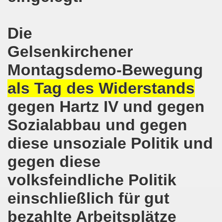
senkirchen am 09. Juli 2018 berichtet über NRW-weite Dem
Die
lsenkirchen am 18.06.2018 als Warm-Up für die NRW-weite
Gelsenkirchener
en ergreift Initiative zur Protestdemonstration am 18.0
Montagsdemo-Bewegung
nstrationen am 28.05.2018 und am 04.06.2018 jeweils dort 
als Tag des Widerstands
-Bewegung Gelsenkirchen am 28.05.2018
gegen Hartz IV und gegen
che 671. Gelsenkirchener Montagsdemo-Bewegung am 14.05.
Sozialabbau und gegen
diese unsoziale Politik und
o-Bewegung am 07.05.2018 bestärkt Widerstand gegen Har
gegen diese
senkirchen am 16.04.2018 und am 23.04.2018 mit brisant
volksfeindliche Politik
o-Bewegung im Zeichen des antifaschistischen Protestes
einschließlich für gut
i uns in der Gelsenkirchener Innenstadt am 07.04.2018 erf
bezahlte Arbeitsplätze