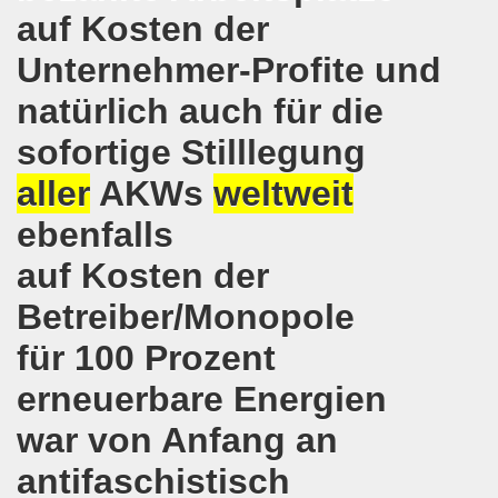
e und gegen die Aufmärsche der Partei "Die Rechte" stehe
auf Kosten der
-Bewegung Gelsenkirchen beim Delegierten-Treffen der 
Unternehmer-Profite und
nen sind gezwungen, die Tafel in Anspruch zu nehmen!
natürlich auch für die
sofortige Stilllegung
hier bei uns in Gelsenkirchen. Auftakt der weltweiten intern
aller
AKWs
weltweit
nahmt YPG-Fahne trotz richterlicher Erlaubnis
ebenfalls
enkirchen mit heißen Brennpunkten
auf Kosten der
Aufruf zur Demonstration "Efrin wird leben" 20.03.2018, ab
Betreiber/Monopole
hen protestiert und demonstriert am 05.03.2018 gegen u
für 100 Prozent
o-Bewegung begrüßt am 05.03.2018 die neue Regierung in
erneuerbare Energien
mo-Bewegung solidarisch am 19.02.2018 im Kampf gegen A
war von Anfang an
antifaschistisch
o-Bewegung diskutiert am 19.02.2018 über heißes Eisen 