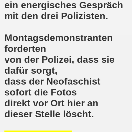
lsenkirchen wieder am 11.05.2020 auf der Straße - Corona
ein energisches Gespräch
mit den drei Polizisten.
egung bleibt aktiv auch in Corona-Zeiten!
nkirchen als Tag des Widerstands am 09.03.2020: Abschalt
Montagsdemonstranten
ung am 19.03.2020 zur Corona-Pandemie
forderten
nkirchen mahnt am 09.03.2020 an Folgen von Fukushima -
von der Polizei, dass sie
hen Kampf (offener Brief von Frank Oettler aus Halle an der
dafür sorgt,
-Bewegung demonstriert und protestiert am 17.02.2020: St
dass der Neofaschist
-Bewegung ruft auf am 17.02.2020 zur Demonstration und z
sofort die Fotos
direkt vor Ort hier an
wegung wird zum Tag X aufrufen
dieser Stelle löscht.
3. Montagsdemo-Bewegung in Gelsenkirchen ins Jahr 2020 - g
o-Bewegung am 14.10.2019 mit klarer Haltung gegen den Kr