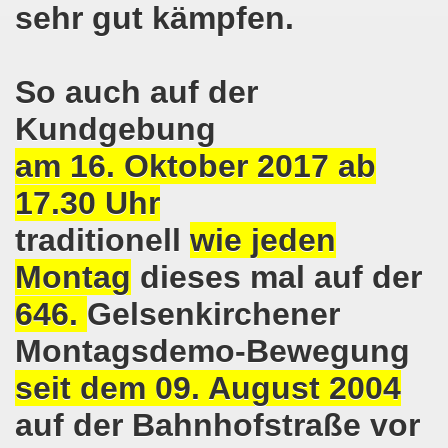
sehr gut kämpfen.
-Bewegung erklärt sich solidarisch mit der Seppelfricke-B
mo-Bewegung mit breiter Themenpalette
So auch auf der
Kundgebung
o-Bewegung am 06.11.2017 - Auf nach Bonn zur großen Demo
am 16. Oktober 2017 ab
Aktionstag am 11.11.2017 in Bonn
17.30 Uhr
wegung protestiert und demonstriert entschieden gegen
traditionell
wie jeden
o-Bewegung mit breit gefächerter Themen-Palette
Montag
dieses mal auf der
ung protestiert: Faschist filmt Protestaktion - von Polize
646.
Gelsenkirchener
olidarität für Monika Gärtner-Engel und die MLPD Gelsenk
Montagsdemo-Bewegung
7 auf der 644. Gelsenkirchener Montagsdemo-Bewegung der K
seit dem 09. August 2004
auf der Bahnhofstraße vor
um Rechtsruck der Bundesregierung in Berlin!