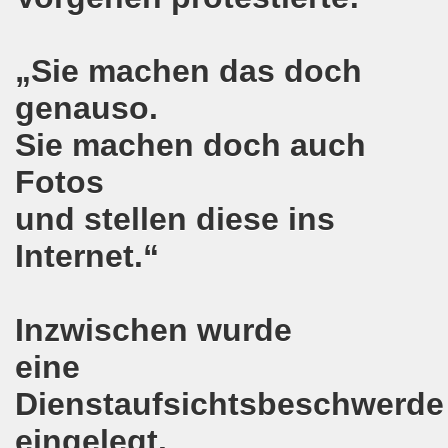
pfenden Arbeiter und an die kämpfenden Arbeiterinnen bei 
 Gelsenkirchen: Eine Erfolgsgeschichte und eine Feier am
„Sie machen das doch
m 20.08.2018 in Gelsenkirchen - ein Grund zu feiern!
genauso.
Sie machen doch auch
-Bewegung am 13.08.2018 hält weiterhin wie bisher daran fe
Fotos
o-Bewegung am 06.08.2018 unter dem Motto: "Seebrücke s
und stellen diese ins
4 Jahre Gelsenkirchener Montagsdemo-Bewegung am 20.08.
Internet.“
irchen ist mit den streikenden Kolleginnen und mit den s
018 - der Kultursaal und das Haus des Widerstands in der "H
Inzwischen wurde
en ruft am 23.07.2018 mit auf zur Protestdemonstration: De
eine
nell und wirklich sehr kreativ: Eine junge Frau ergreift se
Dienstaufsichtsbeschwerde
eingelegt.
hen am 07.07.2018 aktiver Part bei der Düsseldorfer De