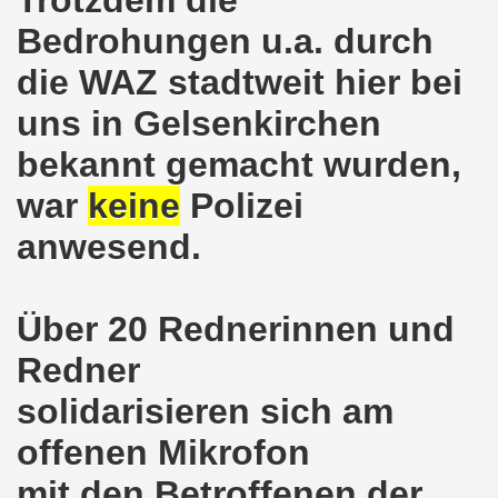
Trotzdem die
Bedrohungen u.a. durch
nkirchen am 14.03.2022: Wir müssen alles tun, um einen W
die WAZ stadtweit hier bei
er Montagsdemo-Bewegung am 14.03.2022 - stärken wir den
uns in Gelsenkirchen
kirchen am 28.02.2022 - breiter Protest und breiter Wide
bekannt gemacht wurden,
irchen ruft auf am 28.02.2022 zum Tag des Widerstands: Ge
war
keine
Polizei
o-Bewegung am 14. Februar 2022 in der Innenstadt Gelsen
anwesend.
von der 740. Gelsenkirchener Montagsdemo-Bewegung zum Ja
Über 20 Rednerinnen und
enkirchen macht im neuen Jahr 2022 am 10.01.2022 eige
Redner
nkirchen am 13.12.2021 nimmt Ampel-Koalition unter die
solidarisieren sich am
dgebung am 06.12.2021 in Halle an der Saale Contra Beweg
offenen Mikrofon
mo-Bewegung am 08.11.2021 im Zeichen des Kampfs zur Re
mit den Betroffenen der