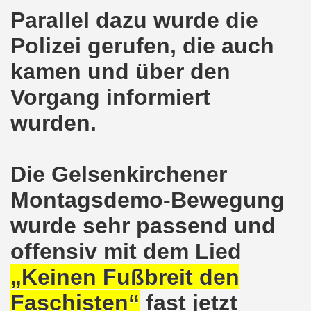
Parallel dazu wurde die
o-Bewegung am 17.05.2021 setzt Zeichen der Solidarität m
Polizei gerufen, die auch
nkirchen am 12.04.2021: Klare Kante gegen Corona-Leugner
kamen und über den
os als einer der Schwerpunkt-Themen am 12.04.2021 der 
Vorgang informiert
enkirchen am 29.03.2021 mit großem Zuspruch - gefragt
wurden.
sdemo-Bewegung am 29.03.2021 steht konsequent gegen das
Die Gelsenkirchener
wegung sendet kämpferische Grüße am 08.03.2021 zum Int
Montagsdemo-Bewegung
o-Bewegung am 08.03.2021 im Zeichen des Internationale
wurde sehr passend und
28. Gelsenkirchener Montagsdemo-Bewegung am 08. März 20
offensiv mit dem Lied
21 bei Eiseskälte gegen die katastrophale Flüchtlings- un
„Keinen Fußbreit den
nkirchener Montagsdemo-Bewegung am 15. Februar 2021 - we
Faschisten“
fast jetzt