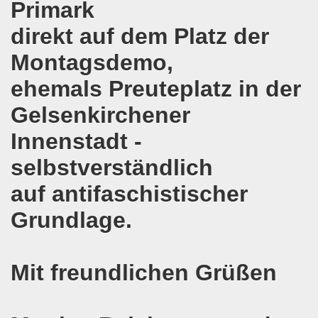
Primark
e auch am 24.09.2017 für die internationalistische Liste M
direkt auf dem Platz der
andidaten zur Bundestagswahl in Berlin am 24.09.2017
Montagsdemo,
egung im direkten Gespräch - Diskussion mit Kandidatinn
ehemals Preuteplatz in der
er ARGE Gelsenkirchen ein Bewerbungstraining vermittelt
Gelsenkirchener
ung feiert Erfolg - Weltfrauenaktivistin in Indien wieder 
Innenstadt -
selbstverständlich
 die 30-Stunden-Woche bei vollem Lohnausgleich! Kampf für
auf antifaschistischer
ontagsdemo-Bewegung wird zum rauschenden Volksfest mit
Grundlage.
3 Jahre Gelsenkirchener Montagsdemo-Bewegung am 14. Au
ali
Mit freundlichen Grüßen
o-Bewegung steht solidarisch hinter Siegmar Herrlinger,
 Mut machende Demonstration direkt in der Gelsenkirchen