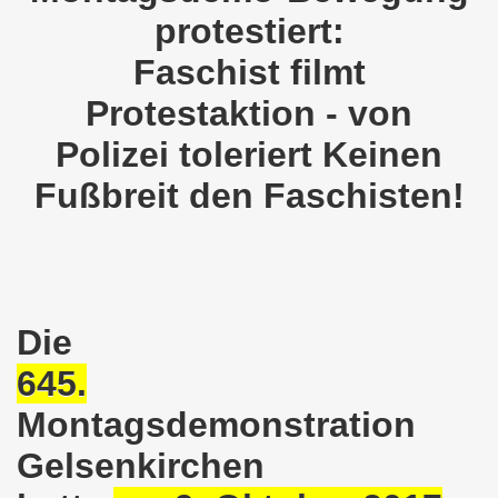
protestiert:
o-Bewegung als Korrespondenz veröffentlicht von Thomas 
Faschist filmt
kirchen solidarisiert sich am 10.07.2023 mit Jan Specht 
Protestaktion - von
nkirchen am 10.07.2023 auf dem Heinrich-König-Platz um 1
Polizei toleriert Keinen
o-Bewegung Gelsenkirchen sagt am 12.06.2023 „Nein“ zu A
Fußbreit den Faschisten!
kirchen am 12.06.2023 um 17.30 Uhr auf dem Heinrich-Köni
 der Befreiung vom Hitler-Faschismus - aktiver Widerstand 
auf dem Heinrich-König-Platz als Kundgebungsplatz ausges
Die
nkirchen am 13.03.2023 ruft auf: Aktiver Widerstand gege
645.
kirchen solidarisch mit den Betroffenen am 13.02.2023 de
Montagsdemonstration
nkirchen am 13.02.2023: Aktiver Widerstand gegen die aku
Gelsenkirchen