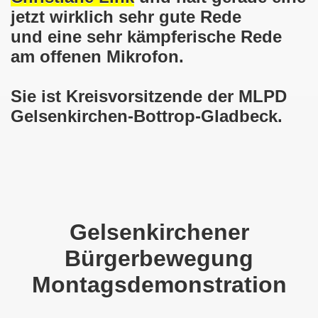
025: 21 Jahre Gelsenkirchener Montagsdemo-Bewegung und 
jetzt wirklich sehr gute Rede
und eine sehr kämpferische Rede
stration in Gelsenkirchen und es ist zeitgleich am 11.08.
am offenen Mikrofon.
o-Bewegung hier bei uns in der Gelsenkirchener Innensta
Sie ist Kreisvorsitzende der MLPD
 Solidarität: Gelsenkirchener(innen) spenden 523,20 Euro
Gelsenkirchen-Bottrop-Gladbeck.
ner Montagsdemo-Bewegung am 12.05.2025 am Platz der Mont
er Montagsdemo-Bewegung am 14.04.2025 auf dem Preuteplat
o-Bewegung am 10.03.2025 am Platz der Montagsdemo, ehe
m aufstehen am 03.02.2025 gegen Rechts in Gelsenkirchen um
Gelsenkirchener
mo-Bewegung Gelsenkirchen am 13.01.2025 am Platz der Mon
Bürgerbewegung
Montagsdemonstration
o-Bewegung am 11.11.2024: Solidarität mit dem palästinen
nstration solidarisiert sich am 14.10.2024 mit dem Volk v