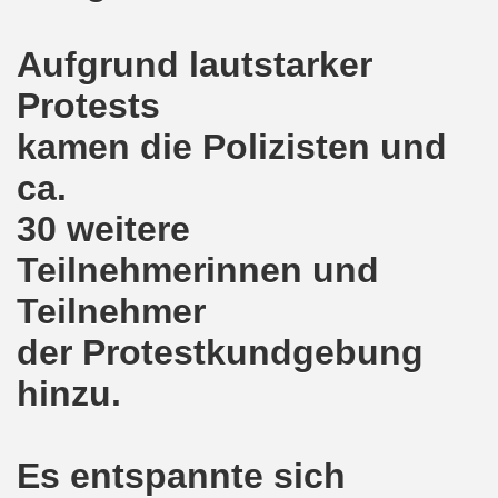
8.2020: 16 Jahre Gelsenkirchener Montagsdemo-Bewegung un
Aufgrund lautstarker
gsdemo-Bewegung - Jubiläum am 10.08.2020
Protests
nd im Kampf um Arbeitsplätze und auch im Kampf gegen J
kamen die Polizisten und
o-Bewegung reiht sich ein am 08.06.2020 in weltweite Pr
ca.
30 weitere
 und die einzigartige Show-Einlage von dir aus dem Jahr 198
Teilnehmerinnen und
-Bewegung am 08.06.2020 im Zeichen der Solidarität mit d
Teilnehmer
enkirchen am 25.05.2020: Jetzt erst RECHT die Gelsenk
der Protestkundgebung
nkirchen am 25.05.2020 - Corona-Gerecht und kämpferisch
hinzu.
nkirchen - Berichte aus erster Hand am 11.05.2020 span
r Krisenlasten auf Arbeiter, auf Erwerbslose, auf Familien
Es entspannte sich