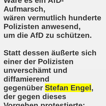
Wäre es ein AfD-
Aufmarsch,
hen am 13.10.2018 mit tollem Beitrag in Berlin
wären vermutlich hunderte
lin! Setzen wir gemeinsam ein kämpferisches Zeichen gegen
Polizisten anwesend,
senkirchener Montagsdemonstration: Kampf gegen Zechen-
um die AfD zu schützen.
o-Bewegung am 01.10.2018 - gegen die Rechtsentwicklung d
tärken und wichtige Informationen zur 15. Herbstdemonstrat
Statt dessen äußerte sich
 Arbeiter und Montagsdemonstranten Frank Oettler aus Hall
einer der Polizisten
9. Montagsdemo-Bewegung in Gelsenkirchen
unverschämt und
diffamierend
onstration: Beeindruckender Protest am 17.09.2018 gege
gegenüber
Stefan Engel
,
 Regierung in Berlin als Teil der Großdemonstration #untei
der gegen dieses
mo-Bewegung am 17.09.2018 ruft auf zum Protest gegen Z
Vorgehen protestierte: