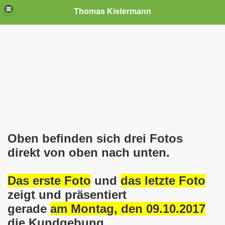
Thomas Kistermann
nn
tenschutzverordnung. Sie ist seit dem 25.05.2018 in Kraft!
teilungen, Ideen und Anregungen!
tellung
Oben befinden sich drei Fotos
rmann) jeweils am 01.09.1991 (21 Jahre jung ) und am 05.0
direkt von oben nach unten.
Nicole Todzy hat acht Kinder - sehen darf die junge Mutter k
Das erste Foto
und
das letzte Foto
r in Gelsenkirchen-Buer mit der Sachkundeprüfung nach § 3
zeigt und präsentiert
-Bewegung steht mit voller Solidarität hinter Thomas Ki
gerade
am Montag, den 09.10.2017
die Kundgebung
ation solidarisch mit Thomas Kistermann