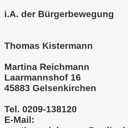
em palästinensischen Volk und mit dem libanesischen Volk! 
i.A. der Bürgerbewegung
n Eisenach: Zeichen gegen Sozialkahlschlag und Zeichen
rchener Montagsdemonstration am 12.08.2024 - eine Erfolgs
Thomas Kistermann
elsenkirchen am 12.08.2024 ab 17.30 Uhr - am Platz der 
nkirchen am 08.07.2024 Protest gegen Armut, Demonstratio
Martina Reichmann
nd Kampfprogramm der Bundesweiten Montagsdemo-Bewegung
Laarmannshof 16
6. Gelsenkirchener Montagsdemo-Bewegung am 10.06.2024 um
45883 Gelsenkirchen
kirchen am 13.05.2024 um 17.30 Uhr auf dem Heinrich-König
Tel. 0209-138120
-Bewegung am 08.04.2024 auf dem Heinrich-König-Platz in 
E-Mail:
kirchen ruft auf am 11.03.2024 zum Jahrestag Fukushima un