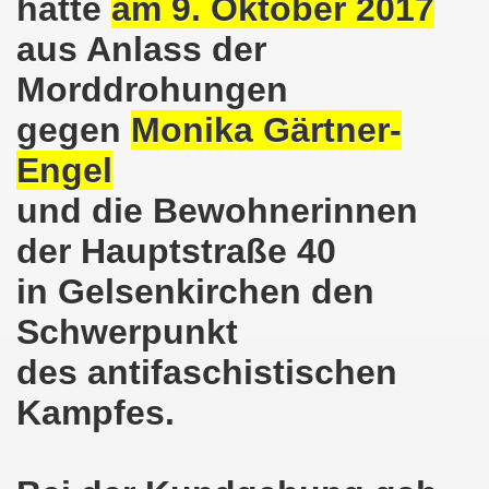
hatte
am 9. Oktober 2017
kirchen am 23.01.2023: Nebenkostenexplosion stoppen - In
aus Anlass der
irchen im neuen Jahr 2023 am 23.01.2023 mit Schwerpunk
Morddrohungen
-Bewegung am 21.11.2022: Sofortiger Stopp des völkerrech
gegen
Monika Gärtner-
ner Montagsdemo-Bewegung am 14.11.2022 auf dem Heinrich
Engel
hlands! Protest gegen die Preissteigerungen und für höher
und die Bewohnerinnen
kirchen am 10.10.2022: "Jin - Jiyan - Azadi - Frauen, Leb
der Hauptstraße 40
in Gelsenkirchen den
tifaschistische Herbstdemonstration gegen die Politik der
Schwerpunkt
stration ruft auf am 10.10.2022 zur Solidarität mit den M
des antifaschistischen
zt erst recht am 01.10.2022 nach Berlin zur bundesweiten H
Kampfes.
kirchen lädt am 12.09.2022 ein: Entlastungs-Paket im Fok
 Verhindern wir den III. Weltkrieg! Kommt zum Antikriegsta