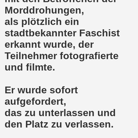
ntag, den 08.11.2021 Tag des Widerstands für die Rettung
Morddrohungen,
Armut und auch gegen Arbeitsplatzvernichtung stand im M
als plötzlich ein
stadtbekannter Faschist
gegen die Abwälzung der Krisenlasten auf unserem Rücke
erkannt wurde, der
sdemonstration in Gelsenkirchenen-Buer am 11.10.2021 und
Teilnehmer fotografierte
37. Gelsenkirchener Montagsdemo-Bewegung am 11.10.2021 
und filmte.
re auch wieder für die Landesliste der internationalisti
nkirchen am 13.09.2021 im direkten Gespräch - Diskussi
Er wurde sofort
onstration solidarisch am 12.07.2021 mit Stefan Engel, m
aufgefordert,
34. Montagsdemo-Bewegung Gelsenkirchen am 12.07.2021!
das zu unterlassen und
den Platz zu verlassen.
Gelsenkirchener Bürger am 14.06.2021 müssen alle wirklic
33. Gelsenkirchener Montagsdemo-Bewegung am 14.06.2021