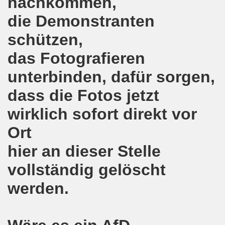
nachkommen,
kirchen wünscht allen Freundinnen und wünscht allen Fr
die Demonstranten
sdemo-Bewegung am 10.12.2018 mit gelben Westen und mit a
schützen,
gung feiert am 10.12.2018 die 700. Bürgerbewegung sehr ku
das Fotografieren
 Montagsdemo-Bewegung Gelsenkirchen mit Frank Oettler au
unterbinden, dafür sorgen,
dass die Fotos jetzt
-Bewegung fordert am 03.12.2018: Freigabe des Kultursaal
wirklich sofort direkt vor
o-Bewegung findet ausnahmsweise am 03.12.2018 in Gelsenk
Ort
2018 vor dem Amtsgericht Gelsenkirchen: Weg mit der Stra
hier an dieser Stelle
ner Montagsdemo-Bewegung ist und bleibt wirklich jetzt imme
vollständig gelöscht
-Bewegung protestiert und demonstriert am 05.11.2018 geg
werden.
-Bewegung ruft auf am 05.11.2018 zur Solidarität mit Koban
senkirchen am 24.09.2018 uneingeschränkt solidarisch mit