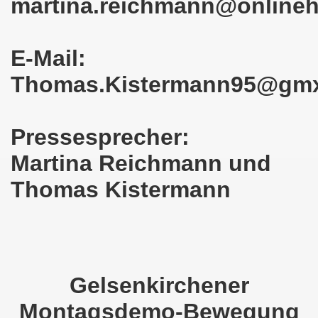
martina.reichmann@online
en: Wir protestieren und wir demonstrieren gegen die Anz
er Saale setzt am 27.01.2024 Verbot der MLPD-Fahne mit p
E-Mail:
kirchen zeigt am 05.02.2024 Flagge um 17.30 Uhr auf dem 
Thomas.Kistermann95@gm
uch am 08.01.2024 der Diskriminierung und der Kriminalisi
.2023 gestorben - Nachruf der Koordinierungsgruppe
Pressesprecher:
Martina Reichmann und
-Bewegung: Protest gegen Arbeitsplatzvernichtung und Prot
Thomas Kistermann
olizeieinsatz gegen Kundgebung und gegen Frank Oettler am
ionen durch die Innenstädte von Stuttgart, von Erfurt 
-Bewegung am 09.10.2023 um 17.30 Uhr auf dem Heinrich-Kö
stermann und von Martina Reichmann: Gelungenes Fest am
Gelsenkirchener
Montagsdemo-Bewegung
demo-Bewegung - feier am 11.09.2023 um 17.30 Uhr auf dem 