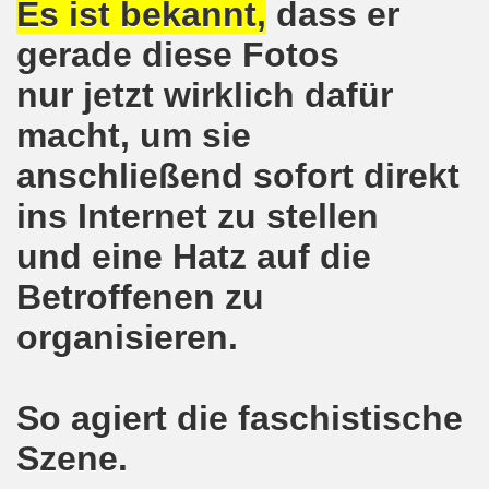
Es ist bekannt,
dass er
kirchen protestiert und demonstriert am 14.10.2019: Rece
gerade diese Fotos
tranten auf der 16. bundesweiten Herbstdemo-Bewegung i
nur jetzt wirklich dafür
ndesweiten Herbstdemonstration am 03. Oktober 2019 in Erf
macht, um sie
monstration am 03. Oktober 2019 in Erfurt
anschließend sofort direkt
ins Internet zu stellen
Bewegung am 09.09.2019 erklärt Dietrich Keil aus Essen ihr
und eine Hatz auf die
-Bewegung am 09.09.2019 in Gelsenkirchen
Betroffenen zu
ung findet am 03.10.2019 in Erfurt statt!
organisieren.
elsenkirchen am 12.08.2019 - ein begeisterndes Fest de
er Montagsdemo-Bewegung steigt am 12.08.2019!
So agiert die faschistische
.06.2019 in Gelsenkirchen: Die Entlassungen im Bergbau
Szene.
enkirchen diskutierte am 13.05.2019 mit Europawahl-Kan