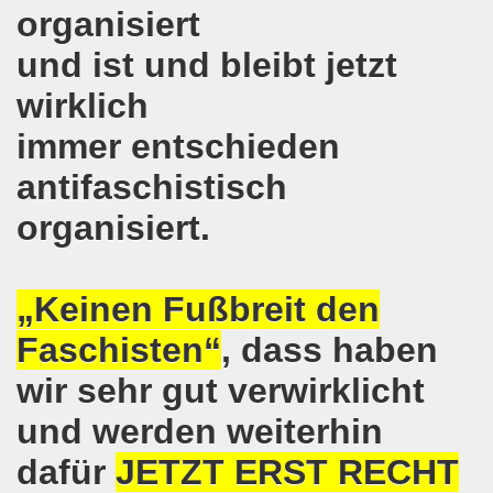
organisiert
o-Bewegung in Gelsenkirchen am 05.02.2018 wächst auf r
und ist und bleibt jetzt
o-Bewegung am 05.02.2018 diskutiert über Regierungsbildu
wirklich
gen die türkische Invasion in Afrin - kämpferisch, lebendig
immer entschieden
gung ruft auf zur ruhrgebietsweiten Demonstration am 29.
antifaschistisch
-Bewegung fordert mit über 300facher Stimme: Stoppt die A
organisiert.
-Bewegung ruft auf zum Protest gegen die Angriffe der Tür
„Keinen Fußbreit den
wegung mit gutem Start ins Jahr 2018
Faschisten“
, dass haben
-Bewegung am 18.12.2017 bestärkt die klare Position: Ha
wir sehr gut verwirklicht
ltigendes Zeichen der Solidarität der Völker!
und werden weiterhin
chen ruft zu Protesten und zu Demonstrationen gegen D
dafür
JETZT ERST RECHT
 11.11.2017 in Bonn! 2.000 Teilnehmerinnen und Teilnehme