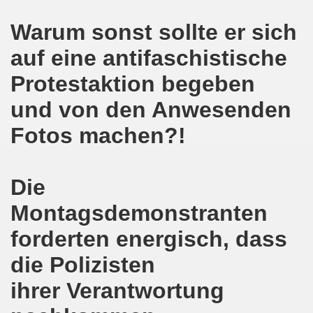
Warum sonst sollte er sich
on der Bergleute und ihrer Familien am 17.06.2019 und Ber
auf eine antifaschistische
nkirchen diskutiert am 13.05.2019 mit Europawahl-Kandi
Protestaktion begeben
nkirchen nimmt am 08.04.2019 Mietfragen, Hartz IV und Um
und von den Anwesenden
o-Bewegung am 11.03.2019 mahnt an Folgen von Fukushima
Fotos machen?!
nkirchen am 11.03.2019 solidarisch mit Kollegen in Hag
nkirchen am 11.03.2019 im Zeichen des Umweltkampfes un
Die
nkirchen am 11.02.2019 protestiert und demonstriert gege
Montagsdemonstranten
forderten energisch, dass
kirchen am 11.02.2019 - antifaschistische Demonstration
die Polizisten
der 701. Montagsdemonstration Gelsenkirchen
ihrer Verantwortung
ngend stärken - jetzt erst recht!