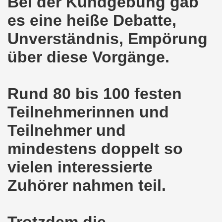
Bei der Kundgebung gab
demonstration ist bereit seit dem 22.08.2022 zu kämpfen un
es eine heiße Debatte,
demonstration ruft auf am 22.08.2022 zum Protest und zum
Unverständnis, Empörung
über diese Vorgänge.
 Gelsenkirchener Montagsdemo-Bewegung: Stärken wir den a
wegung feierte am 11.07.2022 das 750. Jubiläum der 750
Rund 80 bis 100 festen
r 751. Gelsenkirchener Montagsdemo-Bewegung auf dem Hei
Teilnehmerinnen und
2022 gegen Inflation, gegen Armut und gegen die Weltkrie
Teilnehmer und
onstration mit bis zu etwa ca. 1.500 Teilnehmerinnen und T
mindestens doppelt so
er Montagsdemo-Bewegung am 23.05.2022 - stärken wir den a
vielen interessierte
eiligte mich aktiv am 01.05.2022 im Zeichen des Kampfes g
Zuhörer nahmen teil.
ler Rechte gleichermaßen bekämpfen am 28.03.2022 auf de
 Gelsenkirchener Montagsdemo-Bewegung - stärken wir den 