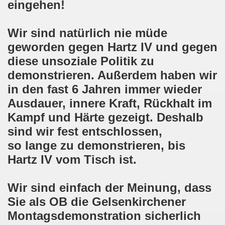
eingehen!
en: Wir protestieren und wir demonstrieren gegen die Anz
er Saale setzt am 27.01.2024 Verbot der MLPD-Fahne mit p
Wir sind natürlich nie müde
geworden gegen Hartz IV und gegen
kirchen zeigt am 05.02.2024 Flagge um 17.30 Uhr auf dem 
diese unsoziale Politik zu
uch am 08.01.2024 der Diskriminierung und der Kriminalisi
demonstrieren. Außerdem haben wir
in den fast 6 Jahren immer wieder
.2023 gestorben - Nachruf der Koordinierungsgruppe
Ausdauer, innere Kraft, Rückhalt im
-Bewegung: Protest gegen Arbeitsplatzvernichtung und Prot
Kampf und Härte gezeigt. Deshalb
sind wir fest entschlossen,
olizeieinsatz gegen Kundgebung und gegen Frank Oettler am
so lange zu demonstrieren, bis
ionen durch die Innenstädte von Stuttgart, von Erfurt 
Hartz IV vom Tisch ist.
-Bewegung am 09.10.2023 um 17.30 Uhr auf dem Heinrich-Kö
Wir sind einfach der Meinung, dass
stermann und von Martina Reichmann: Gelungenes Fest am
Sie als OB die Gelsenkirchener
Montagsdemonstration sicherlich
demo-Bewegung - feier am 11.09.2023 um 17.30 Uhr auf dem 