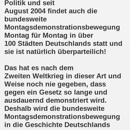
Politik und seit
August 2004 findet auch die
em palästinensischen Volk und mit dem libanesischen Volk! 
bundesweite
n Eisenach: Zeichen gegen Sozialkahlschlag und Zeichen
Montagsdemonstrationsbewegung
Montag für Montag in über
rchener Montagsdemonstration am 12.08.2024 - eine Erfolgs
100 Städten Deutschlands statt und
elsenkirchen am 12.08.2024 ab 17.30 Uhr - am Platz der 
sie ist natürlich überparteilich!
nkirchen am 08.07.2024 Protest gegen Armut, Demonstratio
Das hat es nach dem
nd Kampfprogramm der Bundesweiten Montagsdemo-Bewegung
Zweiten Weltkrieg in dieser Art und
Weise noch nie gegeben, dass
6. Gelsenkirchener Montagsdemo-Bewegung am 10.06.2024 um
gegen ein Gesetz so lange und
kirchen am 13.05.2024 um 17.30 Uhr auf dem Heinrich-König
ausdauernd demonstriert wird.
Deshalb wird die bundesweite
-Bewegung am 08.04.2024 auf dem Heinrich-König-Platz in 
Montagsdemonstrationsbewegung
kirchen ruft auf am 11.03.2024 zum Jahrestag Fukushima un
in die Geschichte Deutschlands