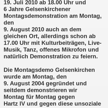
19. Juli 2010 ab 18.00 Uhr und
025: 21 Jahre Gelsenkirchener Montagsdemo-Bewegung und 
6 Jahre Gelsenkirchener
stration in Gelsenkirchen und es ist zeitgleich am 11.08.
Montagsdemonstration am Montag,
den
o-Bewegung hier bei uns in der Gelsenkirchener Innensta
9. August 2010 auch an dem
 Solidarität: Gelsenkirchener(innen) spenden 523,20 Euro
gleichen Ort, allerdings schon ab
17.00 Uhr mit Kulturbeiträgen, Live-
ner Montagsdemo-Bewegung am 12.05.2025 am Platz der Mont
Musik, Tanz, offenes Mikrofon und
er Montagsdemo-Bewegung am 14.04.2025 auf dem Preuteplat
natürlich Demonstration zu feiern.
o-Bewegung am 10.03.2025 am Platz der Montagsdemo, ehe
Die Montagsdemo Gelsenkirchen
m aufstehen am 03.02.2025 gegen Rechts in Gelsenkirchen um
wurde am Montag, den
9. August 2004 gegründet und
mo-Bewegung Gelsenkirchen am 13.01.2025 am Platz der Mon
seitdem demonstrieren wir
Montag für Montag gegen
o-Bewegung am 11.11.2024: Solidarität mit dem palästinen
Hartz IV und gegen diese unsoziale
nstration solidarisiert sich am 14.10.2024 mit dem Volk v