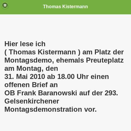
Thomas Kistermann
nn
tenschutzverordnung. Sie ist seit dem 25.05.2018 in Kraft!
Hier lese ich
( Thomas Kistermann ) am Platz der
teilungen, Ideen und Anregungen!
Montagsdemo, ehemals Preuteplatz
am Montag, den
tellung
31. Mai 2010 ab 18.00 Uhr einen
rmann) jeweils am 01.09.1991 (21 Jahre jung ) und am 05.0
offenen Brief an
OB Frank Baranowski auf der 293.
Nicole Todzy hat acht Kinder - sehen darf die junge Mutter k
Gelsenkirchener
r in Gelsenkirchen-Buer mit der Sachkundeprüfung nach § 3
Montagsdemonstration vor.
-Bewegung steht mit voller Solidarität hinter Thomas Ki
ation solidarisch mit Thomas Kistermann