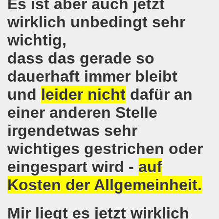
Es ist aber auch jetzt
kirchen protestiert und demonstriert am 14.10.2019: Rece
wirklich unbedingt sehr
tranten auf der 16. bundesweiten Herbstdemo-Bewegung i
wichtig,
ndesweiten Herbstdemonstration am 03. Oktober 2019 in Erf
dass das gerade so
dauerhaft immer bleibt
monstration am 03. Oktober 2019 in Erfurt
und
leider nicht
dafür an
Bewegung am 09.09.2019 erklärt Dietrich Keil aus Essen ihr
einer anderen Stelle
-Bewegung am 09.09.2019 in Gelsenkirchen
irgendetwas sehr
ung findet am 03.10.2019 in Erfurt statt!
wichtiges gestrichen oder
elsenkirchen am 12.08.2019 - ein begeisterndes Fest de
eingespart wird -
auf
er Montagsdemo-Bewegung steigt am 12.08.2019!
Kosten der Allgemeinheit.
.06.2019 in Gelsenkirchen: Die Entlassungen im Bergbau
Mir liegt es jetzt wirklich
enkirchen diskutierte am 13.05.2019 mit Europawahl-Kan