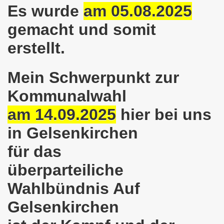
Es wurde
am 05.08.2025
025: 21 Jahre Gelsenkirchener Montagsdemo-Bewegung und 
gemacht und somit
stration in Gelsenkirchen und es ist zeitgleich am 11.08.
erstellt.
o-Bewegung hier bei uns in der Gelsenkirchener Innensta
 Solidarität: Gelsenkirchener(innen) spenden 523,20 Euro
Mein Schwerpunkt zur
Kommunalwahl
ner Montagsdemo-Bewegung am 12.05.2025 am Platz der Mont
am 14.09.2025
hier bei uns
er Montagsdemo-Bewegung am 14.04.2025 auf dem Preuteplat
in Gelsenkirchen
o-Bewegung am 10.03.2025 am Platz der Montagsdemo, ehe
für das
m aufstehen am 03.02.2025 gegen Rechts in Gelsenkirchen um
überparteiliche
mo-Bewegung Gelsenkirchen am 13.01.2025 am Platz der Mon
Wahlbündnis Auf
o-Bewegung am 11.11.2024: Solidarität mit dem palästinen
Gelsenkirchen
nstration solidarisiert sich am 14.10.2024 mit dem Volk v