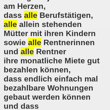
am Herzen,
on der Bergleute und ihrer Familien am 17.06.2019 und Ber
dass
alle
Berufstätigen,
nkirchen diskutiert am 13.05.2019 mit Europawahl-Kandi
alle
allein stehenden
nkirchen nimmt am 08.04.2019 Mietfragen, Hartz IV und Um
Mütter mit ihren Kindern
sowie
alle
Rentnerinnen
o-Bewegung am 11.03.2019 mahnt an Folgen von Fukushima
und
alle
Rentner
nkirchen am 11.03.2019 solidarisch mit Kollegen in Hag
ihre monatliche Miete gut
nkirchen am 11.03.2019 im Zeichen des Umweltkampfes un
bezahlen können,
nkirchen am 11.02.2019 protestiert und demonstriert gege
dass endlich einfach mal
kirchen am 11.02.2019 - antifaschistische Demonstration
bezahlbare Wohnungen
der 701. Montagsdemonstration Gelsenkirchen
gebaut werden können
ngend stärken - jetzt erst recht!
und dass