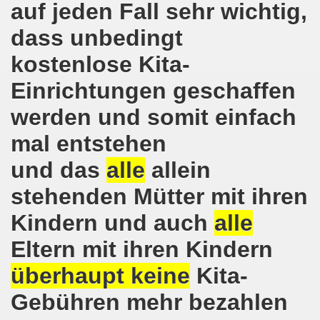
auf jeden Fall sehr wichtig,
8.2020: 16 Jahre Gelsenkirchener Montagsdemo-Bewegung un
dass unbedingt
gsdemo-Bewegung - Jubiläum am 10.08.2020
kostenlose Kita-
nd im Kampf um Arbeitsplätze und auch im Kampf gegen J
Einrichtungen geschaffen
werden und somit einfach
o-Bewegung reiht sich ein am 08.06.2020 in weltweite Pr
mal entstehen
 und die einzigartige Show-Einlage von dir aus dem Jahr 198
und das
alle
allein
-Bewegung am 08.06.2020 im Zeichen der Solidarität mit d
stehenden Mütter mit ihren
enkirchen am 25.05.2020: Jetzt erst RECHT die Gelsenk
Kindern und auch
alle
nkirchen am 25.05.2020 - Corona-Gerecht und kämpferisch
Eltern mit ihren Kindern
nkirchen - Berichte aus erster Hand am 11.05.2020 span
überhaupt keine
Kita-
r Krisenlasten auf Arbeiter, auf Erwerbslose, auf Familien
Gebühren mehr bezahlen