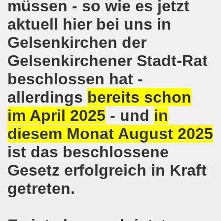
müssen - so wie es jetzt
lsenkirchen wieder am 11.05.2020 auf der Straße - Corona
aktuell hier bei uns in
egung bleibt aktiv auch in Corona-Zeiten!
Gelsenkirchen der
nkirchen als Tag des Widerstands am 09.03.2020: Abschalt
Gelsenkirchener Stadt-Rat
ung am 19.03.2020 zur Corona-Pandemie
beschlossen hat -
nkirchen mahnt am 09.03.2020 an Folgen von Fukushima -
allerdings
bereits schon
hen Kampf (offener Brief von Frank Oettler aus Halle an der
im April 2025
- und
in
-Bewegung demonstriert und protestiert am 17.02.2020: St
diesem Monat August 2025
ist das beschlossene
-Bewegung ruft auf am 17.02.2020 zur Demonstration und z
Gesetz erfolgreich in Kraft
wegung wird zum Tag X aufrufen
getreten.
3. Montagsdemo-Bewegung in Gelsenkirchen ins Jahr 2020 - g
o-Bewegung am 14.10.2019 mit klarer Haltung gegen den Kr