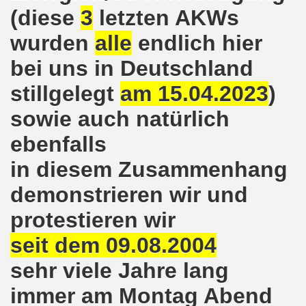
(diese
3
letzten AKWs
nkirchen am 14.03.2022: Wir müssen alles tun, um einen W
wurden
alle
endlich hier
er Montagsdemo-Bewegung am 14.03.2022 - stärken wir den
bei uns in Deutschland
kirchen am 28.02.2022 - breiter Protest und breiter Wide
stillgelegt
am 15.04.2023
)
sowie auch natürlich
irchen ruft auf am 28.02.2022 zum Tag des Widerstands: Ge
ebenfalls
o-Bewegung am 14. Februar 2022 in der Innenstadt Gelsen
in diesem Zusammenhang
von der 740. Gelsenkirchener Montagsdemo-Bewegung zum Ja
demonstrieren wir und
enkirchen macht im neuen Jahr 2022 am 10.01.2022 eige
protestieren wir
nkirchen am 13.12.2021 nimmt Ampel-Koalition unter die
seit dem 09.08.2004
dgebung am 06.12.2021 in Halle an der Saale Contra Beweg
sehr viele Jahre lang
mo-Bewegung am 08.11.2021 im Zeichen des Kampfs zur Re
immer am Montag Abend