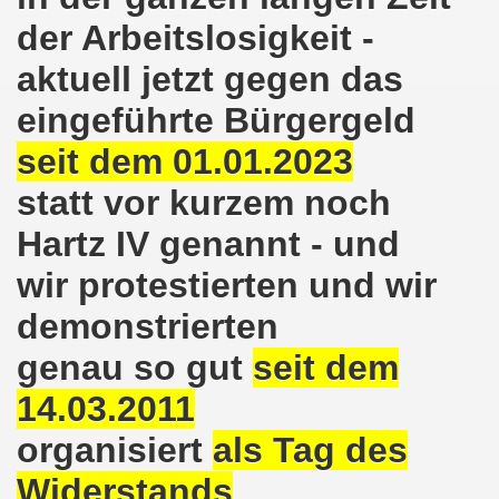
kirchen am 23.01.2023: Nebenkostenexplosion stoppen - In
der Arbeitslosigkeit -
irchen im neuen Jahr 2023 am 23.01.2023 mit Schwerpunk
aktuell jetzt gegen das
-Bewegung am 21.11.2022: Sofortiger Stopp des völkerrech
eingeführte Bürgergeld
ner Montagsdemo-Bewegung am 14.11.2022 auf dem Heinrich
seit dem 01.01.2023
statt vor kurzem noch
hlands! Protest gegen die Preissteigerungen und für höher
Hartz IV genannt - und
kirchen am 10.10.2022: "Jin - Jiyan - Azadi - Frauen, Leb
wir protestierten und wir
tifaschistische Herbstdemonstration gegen die Politik der
demonstrierten
stration ruft auf am 10.10.2022 zur Solidarität mit den M
genau so gut
seit dem
zt erst recht am 01.10.2022 nach Berlin zur bundesweiten H
14.03.2011
kirchen lädt am 12.09.2022 ein: Entlastungs-Paket im Fok
organisiert
als Tag des
 Verhindern wir den III. Weltkrieg! Kommt zum Antikriegsta
Widerstands