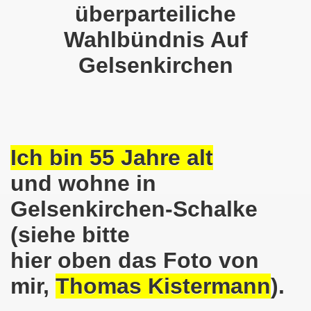
überparteiliche
o-Bewegung steht solidarisch am 17.07.2017 hinter Thoma
Wahlbündnis Auf
Norbert Emmerich, stellvertretender Bürgermeister von Ge
Gelsenkirchen
sdemo-Bewegung am 08.06.2026 hat stattgefunden am Platz 
E.ON-Kathi“ am 11.05.2026 während der Kundgebung in der
nstration am 09.03.2026 verurteilt Nahostkrieg und solida
Ich bin 55 Jahre alt
irchen im neuen Jahr 2026 am 05.01.2026 mit dem aktuel
und wohne in
Gelsenkirchen-Schalke
 Teilnehmerin am 10.11.2025 auf der 793. Gelsenkirchener 
(siehe bitte
re zur Kommunalwahl am 14.09.2025 hier bei uns in Gelsen
hier oben das Foto von
 eine einzigartige Demonstration am 08.09.2025 hier bei un
mir,
Thomas Kistermann
).
ration Gelsenkirchen am 08.09.2025 um 17.30 Uhr, Treffpunk