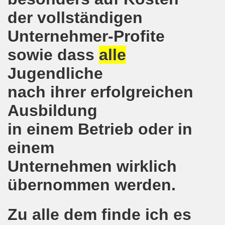
ener Montagsdemo-Bewegung am 11. Januar 2021
der vollständigen
mo-Bewegung am 23.11.2020 zum heißen Eisen Corona und
Unternehmer-Profite
o-Bewegung am 02.11.2020 - auf der Straße gegen das Kr
sowie dass
alle
stration am 10.10.2020 in Düsseldorf
Jugendliche
nach ihrer erfolgreichen
ener Montagsdemo-Bewegung am 02. November 2020
Ausbildung
 auf die Bevölkerung! Beschäftigte und Arbeitslose gemein
in einem Betrieb oder in
chen ruft auf: Kommt mit am 10.10.2020 gemeinsam zur B
einem
o-Brennpunkte am 14.09.2020: Wahlauswertung - Lage in M
Unternehmen wirklich
o-Bewegung am 14.09.2020 mit breiter Themenpalette
übernommen werden.
re ich (Thomas Kistermann) zur Kommunalwahl für das ü
Zu alle dem finde ich es
 Gesetz und dadurch wurde bis zum heutigen Zeitpunkt im Jah