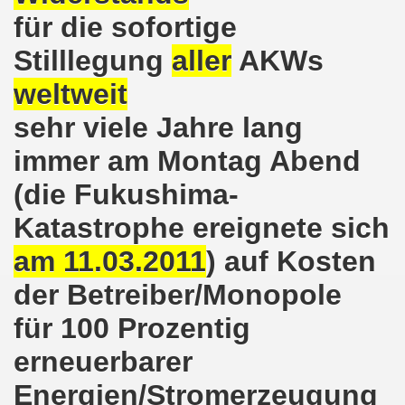
für die sofortige
demonstration ist bereit seit dem 22.08.2022 zu kämpfen un
Stilllegung
aller
AKWs
demonstration ruft auf am 22.08.2022 zum Protest und zum
weltweit
 Gelsenkirchener Montagsdemo-Bewegung: Stärken wir den a
sehr viele Jahre lang
wegung feierte am 11.07.2022 das 750. Jubiläum der 750
immer am Montag Abend
r 751. Gelsenkirchener Montagsdemo-Bewegung auf dem Hei
(die Fukushima-
2022 gegen Inflation, gegen Armut und gegen die Weltkrie
Katastrophe ereignete sich
onstration mit bis zu etwa ca. 1.500 Teilnehmerinnen und T
am 11.03.2011
) auf Kosten
der Betreiber/Monopole
er Montagsdemo-Bewegung am 23.05.2022 - stärken wir den a
für 100 Prozentig
eiligte mich aktiv am 01.05.2022 im Zeichen des Kampfes g
erneuerbarer
ler Rechte gleichermaßen bekämpfen am 28.03.2022 auf de
Energien/Stromerzeugung
 Gelsenkirchener Montagsdemo-Bewegung - stärken wir den 