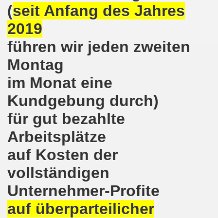
(
seit Anfang des Jahres
ntag, den 08.11.2021 Tag des Widerstands für die Rettung
2019
Armut und auch gegen Arbeitsplatzvernichtung stand im M
führen wir jeden zweiten
gegen die Abwälzung der Krisenlasten auf unserem Rücke
Montag
sdemonstration in Gelsenkirchenen-Buer am 11.10.2021 und
im Monat eine
37. Gelsenkirchener Montagsdemo-Bewegung am 11.10.2021 
Kundgebung durch)
re auch wieder für die Landesliste der internationalisti
für gut bezahlte
nkirchen am 13.09.2021 im direkten Gespräch - Diskussi
Arbeitsplätze
auf Kosten der
onstration solidarisch am 12.07.2021 mit Stefan Engel, m
vollständigen
34. Montagsdemo-Bewegung Gelsenkirchen am 12.07.2021!
Unternehmer-Profite
Gelsenkirchener Bürger am 14.06.2021 müssen alle wirklic
auf überparteilicher
33. Gelsenkirchener Montagsdemo-Bewegung am 14.06.2021