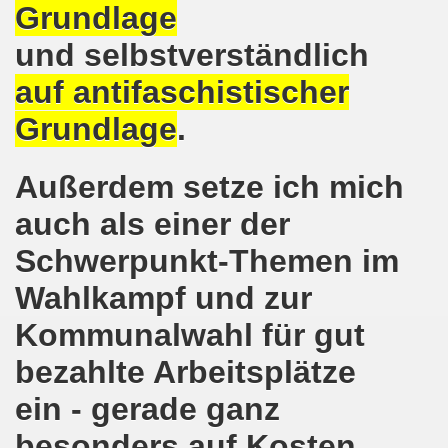
Grundlage
o-Bewegung am 17.05.2021 setzt Zeichen der Solidarität m
und selbstverständlich
nkirchen am 12.04.2021: Klare Kante gegen Corona-Leugner
auf antifaschistischer
os als einer der Schwerpunkt-Themen am 12.04.2021 der 
Grundlage
.
enkirchen am 29.03.2021 mit großem Zuspruch - gefragt
Außerdem setze ich mich
sdemo-Bewegung am 29.03.2021 steht konsequent gegen das
auch als einer der
wegung sendet kämpferische Grüße am 08.03.2021 zum Int
Schwerpunkt-Themen im
o-Bewegung am 08.03.2021 im Zeichen des Internationale
Wahlkampf und zur
Kommunalwahl für gut
28. Gelsenkirchener Montagsdemo-Bewegung am 08. März 20
bezahlte Arbeitsplätze
21 bei Eiseskälte gegen die katastrophale Flüchtlings- un
ein - gerade ganz
nkirchener Montagsdemo-Bewegung am 15. Februar 2021 - we
besonders auf Kosten