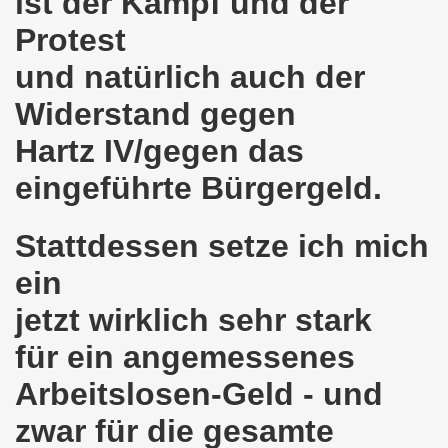
ist der Kampf und der
Protest
em palästinensischen Volk und mit dem libanesischen Volk! 
und natürlich auch der
n Eisenach: Zeichen gegen Sozialkahlschlag und Zeichen
Widerstand gegen
rchener Montagsdemonstration am 12.08.2024 - eine Erfolgs
Hartz IV/gegen das
elsenkirchen am 12.08.2024 ab 17.30 Uhr - am Platz der 
eingeführte Bürgergeld.
nkirchen am 08.07.2024 Protest gegen Armut, Demonstratio
Stattdessen setze ich mich
nd Kampfprogramm der Bundesweiten Montagsdemo-Bewegung
ein
6. Gelsenkirchener Montagsdemo-Bewegung am 10.06.2024 um
jetzt wirklich sehr stark
kirchen am 13.05.2024 um 17.30 Uhr auf dem Heinrich-König
für ein angemessenes
-Bewegung am 08.04.2024 auf dem Heinrich-König-Platz in 
Arbeitslosen-Geld - und
kirchen ruft auf am 11.03.2024 zum Jahrestag Fukushima un
zwar für die gesamte