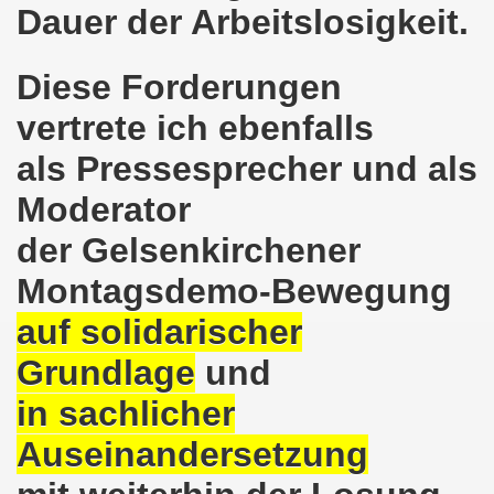
en: Wir protestieren und wir demonstrieren gegen die Anz
Dauer der Arbeitslosigkeit.
er Saale setzt am 27.01.2024 Verbot der MLPD-Fahne mit p
Diese Forderungen
kirchen zeigt am 05.02.2024 Flagge um 17.30 Uhr auf dem 
vertrete ich ebenfalls
uch am 08.01.2024 der Diskriminierung und der Kriminalisi
als Pressesprecher und als
.2023 gestorben - Nachruf der Koordinierungsgruppe
Moderator
der Gelsenkirchener
-Bewegung: Protest gegen Arbeitsplatzvernichtung und Prot
Montagsdemo-Bewegung
olizeieinsatz gegen Kundgebung und gegen Frank Oettler am
auf solidarischer
ionen durch die Innenstädte von Stuttgart, von Erfurt 
Grundlage
und
-Bewegung am 09.10.2023 um 17.30 Uhr auf dem Heinrich-Kö
in sachlicher
stermann und von Martina Reichmann: Gelungenes Fest am
Auseinandersetzung
demo-Bewegung - feier am 11.09.2023 um 17.30 Uhr auf dem 