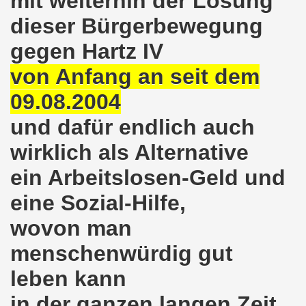
mit weiterhin der Losung
o-Bewegung als Korrespondenz veröffentlicht von Thomas 
dieser Bürgerbewegung
gegen Hartz IV
kirchen solidarisiert sich am 10.07.2023 mit Jan Specht 
von Anfang an seit dem
nkirchen am 10.07.2023 auf dem Heinrich-König-Platz um 1
09.08.2004
o-Bewegung Gelsenkirchen sagt am 12.06.2023 „Nein“ zu A
und dafür endlich auch
kirchen am 12.06.2023 um 17.30 Uhr auf dem Heinrich-Köni
wirklich als Alternative
 der Befreiung vom Hitler-Faschismus - aktiver Widerstand 
ein Arbeitslosen-Geld und
auf dem Heinrich-König-Platz als Kundgebungsplatz ausges
eine Sozial-Hilfe,
wovon man
nkirchen am 13.03.2023 ruft auf: Aktiver Widerstand gege
menschenwürdig gut
kirchen solidarisch mit den Betroffenen am 13.02.2023 de
leben kann
nkirchen am 13.02.2023: Aktiver Widerstand gegen die aku
in der ganzen langen Zeit