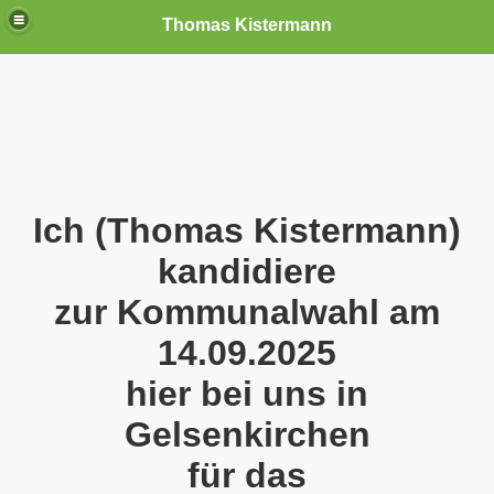
Thomas Kistermann
nn
tenschutzverordnung. Sie ist seit dem 25.05.2018 in Kraft!
teilungen, Ideen und Anregungen!
Ich (Thomas Kistermann)
tellung
kandidiere
zur Kommunalwahl am
rmann) jeweils am 01.09.1991 (21 Jahre jung ) und am 05.0
14.09.2025
Nicole Todzy hat acht Kinder - sehen darf die junge Mutter k
hier bei uns in
r in Gelsenkirchen-Buer mit der Sachkundeprüfung nach § 3
Gelsenkirchen
-Bewegung steht mit voller Solidarität hinter Thomas Ki
für das
ation solidarisch mit Thomas Kistermann