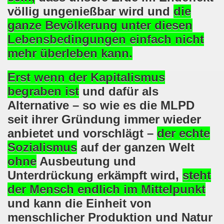
völlig ungenießbar wird
und
die
demonstration ist bereit seit dem 22.08.2022 zu kämpfen un
ganze Bevölkerung unter diesen
demonstration ruft auf am 22.08.2022 zum Protest und zum
Lebensbedingungen einfach
nicht
mehr
überleben kann.
 Gelsenkirchener Montagsdemo-Bewegung: Stärken wir den a
wegung feierte am 11.07.2022 das 750. Jubiläum der 750
Erst wenn der Kapitalismus
begraben ist
und dafür als
r 751. Gelsenkirchener Montagsdemo-Bewegung auf dem Hei
Alternative – so wie es die MLPD
seit ihrer Gründung immer wieder
2022 gegen Inflation, gegen Armut und gegen die Weltkrie
anbietet und vorschlägt –
der echte
onstration mit bis zu etwa ca. 1.500 Teilnehmerinnen und T
Sozialismus
auf der ganzen Welt
ohne
Ausbeutung und
er Montagsdemo-Bewegung am 23.05.2022 - stärken wir den a
Unterdrückung erkämpft wird,
steht
eiligte mich aktiv am 01.05.2022 im Zeichen des Kampfes g
der Mensch endlich im Mittelpunkt
und kann die Einheit von
ler Rechte gleichermaßen bekämpfen am 28.03.2022 auf de
menschlicher Produktion und Natur
 Gelsenkirchener Montagsdemo-Bewegung - stärken wir den 