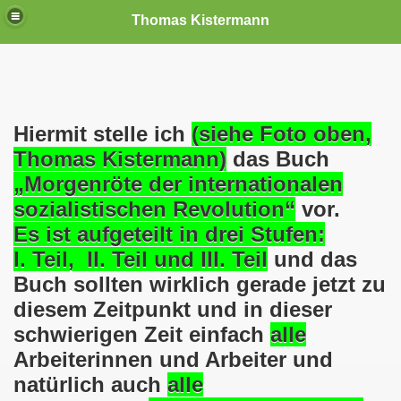
Thomas Kistermann
nn
tenschutzverordnung. Sie ist seit dem 25.05.2018 in Kraft!
Hiermit stelle ich
(siehe Foto oben,
Thomas Kistermann)
das Buch
teilungen, Ideen und Anregungen!
„Morgenröte der internationalen
sozialistischen Revolution“
vor.
tellung
Es ist aufgeteilt in drei Stufen:
rmann) jeweils am 01.09.1991 (21 Jahre jung ) und am 05.0
I. Teil, II. Teil und III. Teil
und das
Buch sollten wirklich gerade jetzt zu
Nicole Todzy hat acht Kinder - sehen darf die junge Mutter k
diesem Zeitpunkt und in dieser
r in Gelsenkirchen-Buer mit der Sachkundeprüfung nach § 3
schwierigen Zeit einfach
alle
Arbeiterinnen und Arbeiter und
-Bewegung steht mit voller Solidarität hinter Thomas Ki
natürlich auch
alle
ation solidarisch mit Thomas Kistermann