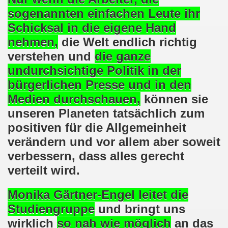
en: Wir protestieren und wir demonstrieren gegen die Anz
sogenannten
einfachen Leute
ihr
Schicksal in die eigene Hand
er Saale setzt am 27.01.2024 Verbot der MLPD-Fahne mit p
nehmen,
die Welt endlich richtig
kirchen zeigt am 05.02.2024 Flagge um 17.30 Uhr auf dem 
verstehen und
die ganze
undurchsichtige Politik in der
uch am 08.01.2024 der Diskriminierung und der Kriminalisi
bürgerlichen Presse und in den
.2023 gestorben - Nachruf der Koordinierungsgruppe
Medien durchschauen,
können sie
unseren Planeten tatsächlich zum
-Bewegung: Protest gegen Arbeitsplatzvernichtung und Prot
positiven für die Allgemeinheit
olizeieinsatz gegen Kundgebung und gegen Frank Oettler am
verändern und vor allem aber soweit
verbessern, dass alles gerecht
ionen durch die Innenstädte von Stuttgart, von Erfurt 
verteilt wird.
-Bewegung am 09.10.2023 um 17.30 Uhr auf dem Heinrich-Kö
Monika Gärtner-Engel
leitet die
stermann und von Martina Reichmann: Gelungenes Fest am
Studiengruppe
und bringt uns
demo-Bewegung - feier am 11.09.2023 um 17.30 Uhr auf dem 
wirklich
so nah wie möglich
an das