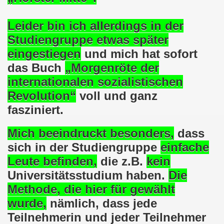
025: 21 Jahre Gelsenkirchener Montagsdemo-Bewegung und 
Leider bin ich allerdings in der
stration in Gelsenkirchen und es ist zeitgleich am 11.08.
Studiengruppe etwas später
o-Bewegung hier bei uns in der Gelsenkirchener Innensta
eingestiegen
und mich hat sofort
das Buch
„Morgenröte der
 Solidarität: Gelsenkirchener(innen) spenden 523,20 Euro
internationalen sozialistischen
ner Montagsdemo-Bewegung am 12.05.2025 am Platz der Mont
Revolution“
voll und ganz
fasziniert.
er Montagsdemo-Bewegung am 14.04.2025 auf dem Preuteplat
Mich beeindruckt besonders,
dass
o-Bewegung am 10.03.2025 am Platz der Montagsdemo, ehe
sich in der Studiengruppe
einfache
m aufstehen am 03.02.2025 gegen Rechts in Gelsenkirchen um
Leute
befinden,
die z.B.
kein
Universitätsstudium haben.
Die
mo-Bewegung Gelsenkirchen am 13.01.2025 am Platz der Mon
Methode, die hier für gewählt
o-Bewegung am 11.11.2024: Solidarität mit dem palästinen
wurde,
nämlich, dass jede
Teilnehmerin und jeder Teilnehmer
nstration solidarisiert sich am 14.10.2024 mit dem Volk v