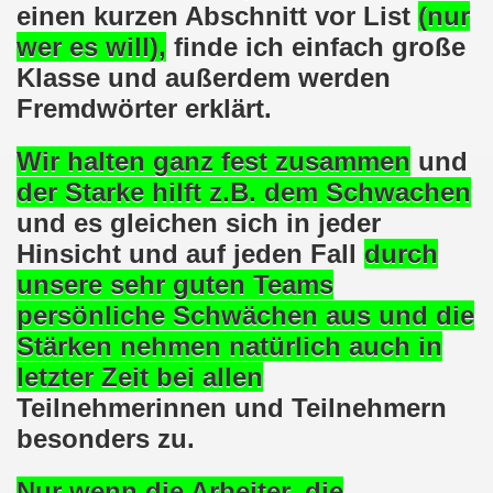
einen kurzen Abschnitt vor List
(nur
em palästinensischen Volk und mit dem libanesischen Volk! 
wer es will),
finde ich einfach große
Klasse und außerdem werden
n Eisenach: Zeichen gegen Sozialkahlschlag und Zeichen
Fremdwörter erklärt.
rchener Montagsdemonstration am 12.08.2024 - eine Erfolgs
Wir halten
ganz fest
zusammen
und
elsenkirchen am 12.08.2024 ab 17.30 Uhr - am Platz der 
der Starke hilft z.B. dem Schwachen
und es gleichen sich in jeder
nkirchen am 08.07.2024 Protest gegen Armut, Demonstratio
Hinsicht und auf jeden Fall
durch
nd Kampfprogramm der Bundesweiten Montagsdemo-Bewegung
unsere sehr guten Teams
persönliche Schwächen aus
und die
6. Gelsenkirchener Montagsdemo-Bewegung am 10.06.2024 um
Stärken nehmen natürlich auch in
kirchen am 13.05.2024 um 17.30 Uhr auf dem Heinrich-König
letzter Zeit bei allen
Teilnehmerinnen und Teilnehmern
-Bewegung am 08.04.2024 auf dem Heinrich-König-Platz in 
besonders zu.
kirchen ruft auf am 11.03.2024 zum Jahrestag Fukushima un
Nur wenn die Arbeiter,
die