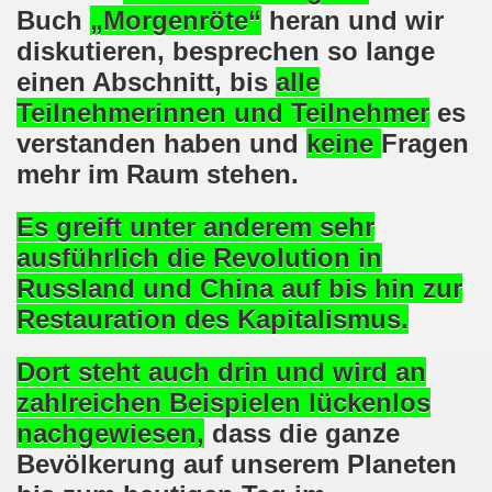
Buch
„Morgenröte“
heran und wir
o-Bewegung als Korrespondenz veröffentlicht von Thomas 
diskutieren, besprechen so lange
einen Abschnitt, bis
alle
kirchen solidarisiert sich am 10.07.2023 mit Jan Specht 
Teilnehmerinnen und Teilnehmer
es
nkirchen am 10.07.2023 auf dem Heinrich-König-Platz um 1
verstanden haben und
keine
Fragen
mehr im Raum stehen.
o-Bewegung Gelsenkirchen sagt am 12.06.2023 „Nein“ zu A
kirchen am 12.06.2023 um 17.30 Uhr auf dem Heinrich-Köni
Es greift unter anderem sehr
ausführlich die Revolution in
 der Befreiung vom Hitler-Faschismus - aktiver Widerstand 
Russland und China auf bis hin zur
auf dem Heinrich-König-Platz als Kundgebungsplatz ausges
Restauration des Kapitalismus.
nkirchen am 13.03.2023 ruft auf: Aktiver Widerstand gege
Dort steht auch drin und wird an
zahlreichen Beispielen lückenlos
kirchen solidarisch mit den Betroffenen am 13.02.2023 de
nachgewiesen,
dass die ganze
nkirchen am 13.02.2023: Aktiver Widerstand gegen die aku
Bevölkerung auf unserem Planeten