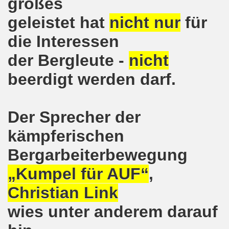
großes
lsenkirchen wieder am 11.05.2020 auf der Straße - Corona
geleistet hat
nicht nur
für
egung bleibt aktiv auch in Corona-Zeiten!
die Interessen
nkirchen als Tag des Widerstands am 09.03.2020: Abschalt
der Bergleute -
nicht
ung am 19.03.2020 zur Corona-Pandemie
beerdigt werden darf.
nkirchen mahnt am 09.03.2020 an Folgen von Fukushima -
hen Kampf (offener Brief von Frank Oettler aus Halle an der
Der Sprecher der
kämpferischen
-Bewegung demonstriert und protestiert am 17.02.2020: St
Bergarbeiterbewegung
-Bewegung ruft auf am 17.02.2020 zur Demonstration und z
„Kumpel für AUF“
,
wegung wird zum Tag X aufrufen
Christian Link
3. Montagsdemo-Bewegung in Gelsenkirchen ins Jahr 2020 - g
wies unter anderem darauf
o-Bewegung am 14.10.2019 mit klarer Haltung gegen den Kr