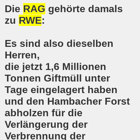
Die
RAG
gehörte damals
hen am 13.10.2018 mit tollem Beitrag in Berlin
zu
RWE
:
lin! Setzen wir gemeinsam ein kämpferisches Zeichen gegen
senkirchener Montagsdemonstration: Kampf gegen Zechen-
Es sind also dieselben
o-Bewegung am 01.10.2018 - gegen die Rechtsentwicklung d
Herren,
tärken und wichtige Informationen zur 15. Herbstdemonstrat
die jetzt 1,6 Millionen
Tonnen Giftmüll unter
 Arbeiter und Montagsdemonstranten Frank Oettler aus Hall
Tage eingelagert haben
9. Montagsdemo-Bewegung in Gelsenkirchen
und den Hambacher Forst
onstration: Beeindruckender Protest am 17.09.2018 gege
abholzen für die
 Regierung in Berlin als Teil der Großdemonstration #untei
Verlängerung der
mo-Bewegung am 17.09.2018 ruft auf zum Protest gegen Z
Verbrennung der