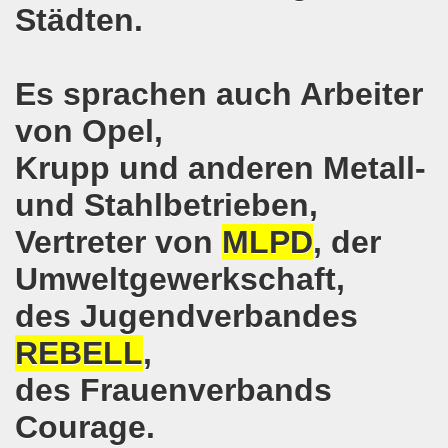
Städten.
senkirchen am 09. Juli 2018 berichtet über NRW-weite Dem
lsenkirchen am 18.06.2018 als Warm-Up für die NRW-weite
Es sprachen auch Arbeiter
en ergreift Initiative zur Protestdemonstration am 18.0
von Opel,
nstrationen am 28.05.2018 und am 04.06.2018 jeweils dort 
Krupp und anderen Metall-
und Stahlbetrieben,
-Bewegung Gelsenkirchen am 28.05.2018
Vertreter von
MLPD
, der
che 671. Gelsenkirchener Montagsdemo-Bewegung am 14.05.
Umweltgewerkschaft,
o-Bewegung am 07.05.2018 bestärkt Widerstand gegen Har
des Jugendverbandes
senkirchen am 16.04.2018 und am 23.04.2018 mit brisant
REBELL
,
o-Bewegung im Zeichen des antifaschistischen Protestes
des Frauenverbands
i uns in der Gelsenkirchener Innenstadt am 07.04.2018 erf
Courage.