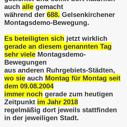
auch
alle
gemacht
em palästinensischen Volk und mit dem libanesischen Volk! 
während der
688.
Gelsenkirchener
Montagsdemo-Bewegung.
n Eisenach: Zeichen gegen Sozialkahlschlag und Zeichen
rchener Montagsdemonstration am 12.08.2024 - eine Erfolgs
Es beteiligten sich
jetzt wirklich
gerade an diesem genannten Tag
elsenkirchen am 12.08.2024 ab 17.30 Uhr - am Platz der 
sehr viele
Montagsdemo-
nkirchen am 08.07.2024 Protest gegen Armut, Demonstratio
Bewegungen
aus anderen Ruhrgebiets-Städten,
nd Kampfprogramm der Bundesweiten Montagsdemo-Bewegung
wo sie
auch
Montag für Montag seit
6. Gelsenkirchener Montagsdemo-Bewegung am 10.06.2024 um
dem 09.08.2004
immer noch
gerade zum heutigen
kirchen am 13.05.2024 um 17.30 Uhr auf dem Heinrich-König
Zeitpunkt
im Jahr 2018
-Bewegung am 08.04.2024 auf dem Heinrich-König-Platz in 
regelmäßig dort jeweils stattfinden
in der jeweiligen Stadt.
kirchen ruft auf am 11.03.2024 zum Jahrestag Fukushima un