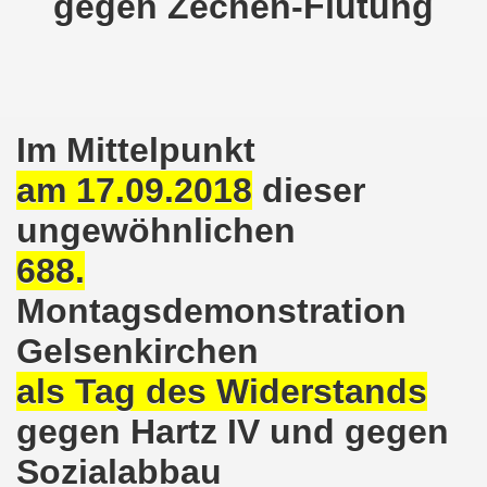
gegen Zechen-Flutung
nkirchen am 14.03.2022: Wir müssen alles tun, um einen W
er Montagsdemo-Bewegung am 14.03.2022 - stärken wir den
kirchen am 28.02.2022 - breiter Protest und breiter Wide
Im Mittelpunkt
am 17.09.2018
dieser
irchen ruft auf am 28.02.2022 zum Tag des Widerstands: Ge
ungewöhnlichen
o-Bewegung am 14. Februar 2022 in der Innenstadt Gelsen
688.
von der 740. Gelsenkirchener Montagsdemo-Bewegung zum Ja
Montagsdemonstration
enkirchen macht im neuen Jahr 2022 am 10.01.2022 eige
Gelsenkirchen
nkirchen am 13.12.2021 nimmt Ampel-Koalition unter die
als Tag des Widerstands
dgebung am 06.12.2021 in Halle an der Saale Contra Beweg
gegen Hartz IV und gegen
mo-Bewegung am 08.11.2021 im Zeichen des Kampfs zur Re
Sozialabbau