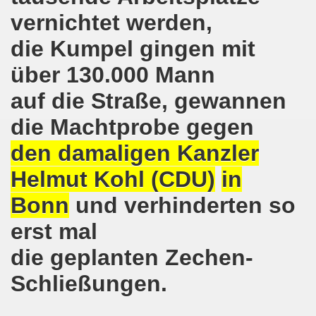
kirchen wünscht allen Freundinnen und wünscht allen Fr
vernichtet werden,
sdemo-Bewegung am 10.12.2018 mit gelben Westen und mit a
die Kumpel gingen mit
über 130.000 Mann
gung feiert am 10.12.2018 die 700. Bürgerbewegung sehr ku
auf die Straße, gewannen
 Montagsdemo-Bewegung Gelsenkirchen mit Frank Oettler au
die Machtprobe gegen
-Bewegung fordert am 03.12.2018: Freigabe des Kultursaal
den damaligen Kanzler
o-Bewegung findet ausnahmsweise am 03.12.2018 in Gelsenk
Helmut Kohl (CDU)
in
2018 vor dem Amtsgericht Gelsenkirchen: Weg mit der Stra
Bonn
und verhinderten so
ner Montagsdemo-Bewegung ist und bleibt wirklich jetzt imme
erst mal
-Bewegung protestiert und demonstriert am 05.11.2018 geg
die geplanten Zechen-
Schließungen.
-Bewegung ruft auf am 05.11.2018 zur Solidarität mit Koban
senkirchen am 24.09.2018 uneingeschränkt solidarisch mit