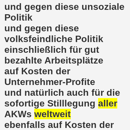
und gegen diese unsoziale
ntag, den 08.11.2021 Tag des Widerstands für die Rettung
Politik
Armut und auch gegen Arbeitsplatzvernichtung stand im M
und gegen diese
gegen die Abwälzung der Krisenlasten auf unserem Rücke
volksfeindliche Politik
sdemonstration in Gelsenkirchenen-Buer am 11.10.2021 und
einschließlich für gut
37. Gelsenkirchener Montagsdemo-Bewegung am 11.10.2021 
bezahlte Arbeitsplätze
re auch wieder für die Landesliste der internationalisti
auf Kosten der
nkirchen am 13.09.2021 im direkten Gespräch - Diskussi
Unternehmer-Profite
und natürlich auch für die
onstration solidarisch am 12.07.2021 mit Stefan Engel, m
sofortige Stilllegung
aller
34. Montagsdemo-Bewegung Gelsenkirchen am 12.07.2021!
AKWs
weltweit
Gelsenkirchener Bürger am 14.06.2021 müssen alle wirklic
ebenfalls auf Kosten der
33. Gelsenkirchener Montagsdemo-Bewegung am 14.06.2021