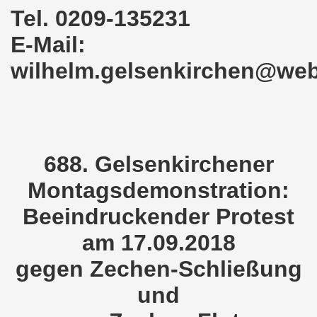
Tel. 0209-135231
demonstration ist bereit seit dem 22.08.2022 zu kämpfen un
E-Mail:
demonstration ruft auf am 22.08.2022 zum Protest und zum
wilhelm.gelsenkirchen@we
 Gelsenkirchener Montagsdemo-Bewegung: Stärken wir den a
wegung feierte am 11.07.2022 das 750. Jubiläum der 750
r 751. Gelsenkirchener Montagsdemo-Bewegung auf dem Hei
688. Gelsenkirchener
2022 gegen Inflation, gegen Armut und gegen die Weltkrie
Montagsdemonstration:
onstration mit bis zu etwa ca. 1.500 Teilnehmerinnen und T
Beeindruckender Protest
er Montagsdemo-Bewegung am 23.05.2022 - stärken wir den a
am 17.09.2018
eiligte mich aktiv am 01.05.2022 im Zeichen des Kampfes g
gegen Zechen-Schließung
ler Rechte gleichermaßen bekämpfen am 28.03.2022 auf de
und
 Gelsenkirchener Montagsdemo-Bewegung - stärken wir den 