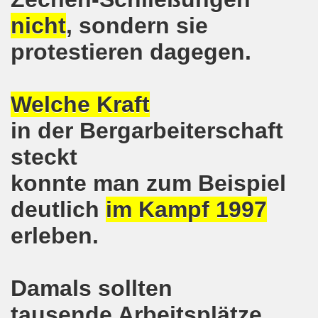
nicht
, sondern sie
on der Bergleute und ihrer Familien am 17.06.2019 und Ber
protestieren dagegen.
nkirchen diskutiert am 13.05.2019 mit Europawahl-Kandi
nkirchen nimmt am 08.04.2019 Mietfragen, Hartz IV und Um
Welche Kraft
o-Bewegung am 11.03.2019 mahnt an Folgen von Fukushima
in der Bergarbeiterschaft
nkirchen am 11.03.2019 solidarisch mit Kollegen in Hag
steckt
konnte man zum Beispiel
nkirchen am 11.03.2019 im Zeichen des Umweltkampfes un
deutlich
im Kampf 1997
nkirchen am 11.02.2019 protestiert und demonstriert gege
erleben.
kirchen am 11.02.2019 - antifaschistische Demonstration
der 701. Montagsdemonstration Gelsenkirchen
Damals sollten
ngend stärken - jetzt erst recht!
tausende Arbeitsplätze