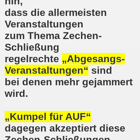
hin,
kirchen protestiert und demonstriert am 14.10.2019: Rece
dass die allermeisten
tranten auf der 16. bundesweiten Herbstdemo-Bewegung i
Veranstaltungen
zum Thema Zechen-
ndesweiten Herbstdemonstration am 03. Oktober 2019 in Erf
Schließung
monstration am 03. Oktober 2019 in Erfurt
regelrechte
„Abgesangs-
Bewegung am 09.09.2019 erklärt Dietrich Keil aus Essen ihr
Veranstaltungen“
sind
-Bewegung am 09.09.2019 in Gelsenkirchen
bei denen mehr gejammert
ung findet am 03.10.2019 in Erfurt statt!
wird.
elsenkirchen am 12.08.2019 - ein begeisterndes Fest de
er Montagsdemo-Bewegung steigt am 12.08.2019!
„Kumpel für AUF“
dagegen akzeptiert diese
.06.2019 in Gelsenkirchen: Die Entlassungen im Bergbau
Zechen-Schließungen
enkirchen diskutierte am 13.05.2019 mit Europawahl-Kan