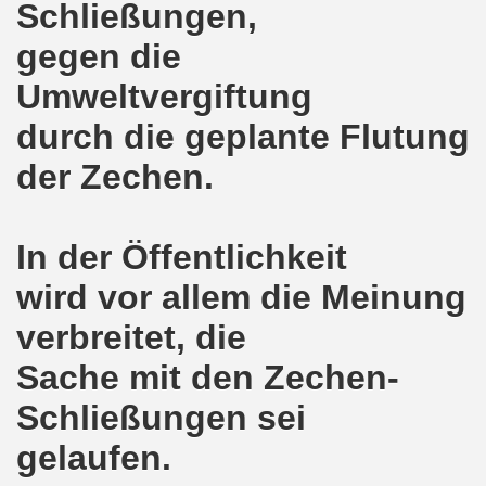
Schließungen,
ener Montagsdemo-Bewegung am 11. Januar 2021
gegen die
mo-Bewegung am 23.11.2020 zum heißen Eisen Corona und
Umweltvergiftung
o-Bewegung am 02.11.2020 - auf der Straße gegen das Kr
durch die geplante Flutung
stration am 10.10.2020 in Düsseldorf
der Zechen.
ener Montagsdemo-Bewegung am 02. November 2020
 auf die Bevölkerung! Beschäftigte und Arbeitslose gemein
In der Öffentlichkeit
chen ruft auf: Kommt mit am 10.10.2020 gemeinsam zur B
wird vor allem die Meinung
verbreitet, die
o-Brennpunkte am 14.09.2020: Wahlauswertung - Lage in M
Sache mit den Zechen-
o-Bewegung am 14.09.2020 mit breiter Themenpalette
Schließungen sei
re ich (Thomas Kistermann) zur Kommunalwahl für das ü
gelaufen.
 Gesetz und dadurch wurde bis zum heutigen Zeitpunkt im Jah