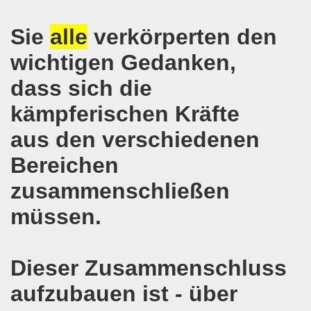
e und gegen die Aufmärsche der Partei "Die Rechte" stehe
Sie
alle
verkörperten den
-Bewegung Gelsenkirchen beim Delegierten-Treffen der 
wichtigen Gedanken,
nen sind gezwungen, die Tafel in Anspruch zu nehmen!
dass sich die
hier bei uns in Gelsenkirchen. Auftakt der weltweiten intern
kämpferischen Kräfte
nahmt YPG-Fahne trotz richterlicher Erlaubnis
aus den verschiedenen
enkirchen mit heißen Brennpunkten
Bereichen
Aufruf zur Demonstration "Efrin wird leben" 20.03.2018, ab
zusammenschließen
hen protestiert und demonstriert am 05.03.2018 gegen u
müssen.
o-Bewegung begrüßt am 05.03.2018 die neue Regierung in
Dieser Zusammenschluss
mo-Bewegung solidarisch am 19.02.2018 im Kampf gegen A
aufzubauen ist - über
o-Bewegung diskutiert am 19.02.2018 über heißes Eisen 