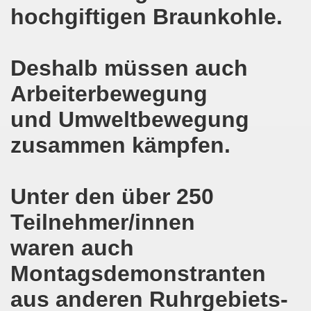
pfenden Arbeiter und an die kämpfenden Arbeiterinnen bei 
hochgiftigen Braunkohle.
 Gelsenkirchen: Eine Erfolgsgeschichte und eine Feier am
Deshalb müssen auch
m 20.08.2018 in Gelsenkirchen - ein Grund zu feiern!
Arbeiterbewegung
-Bewegung am 13.08.2018 hält weiterhin wie bisher daran fe
und Umweltbewegung
o-Bewegung am 06.08.2018 unter dem Motto: "Seebrücke s
zusammen kämpfen.
4 Jahre Gelsenkirchener Montagsdemo-Bewegung am 20.08.
irchen ist mit den streikenden Kolleginnen und mit den s
Unter den über 250
018 - der Kultursaal und das Haus des Widerstands in der "H
Teilnehmer/innen
en ruft am 23.07.2018 mit auf zur Protestdemonstration: De
waren auch
Montagsdemonstranten
nell und wirklich sehr kreativ: Eine junge Frau ergreift se
aus anderen Ruhrgebiets-
hen am 07.07.2018 aktiver Part bei der Düsseldorfer De