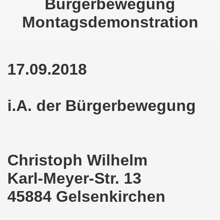
Bürgerbewegung
kirchen am 23.01.2023: Nebenkostenexplosion stoppen - In
Montagsdemonstration
irchen im neuen Jahr 2023 am 23.01.2023 mit Schwerpunk
-Bewegung am 21.11.2022: Sofortiger Stopp des völkerrech
ner Montagsdemo-Bewegung am 14.11.2022 auf dem Heinrich
17.09.2018
hlands! Protest gegen die Preissteigerungen und für höher
i.A. der Bürgerbewegung
kirchen am 10.10.2022: "Jin - Jiyan - Azadi - Frauen, Leb
tifaschistische Herbstdemonstration gegen die Politik der
stration ruft auf am 10.10.2022 zur Solidarität mit den M
Christoph Wilhelm
zt erst recht am 01.10.2022 nach Berlin zur bundesweiten H
Karl-Meyer-Str. 13
kirchen lädt am 12.09.2022 ein: Entlastungs-Paket im Fok
45884 Gelsenkirchen
 Verhindern wir den III. Weltkrieg! Kommt zum Antikriegsta