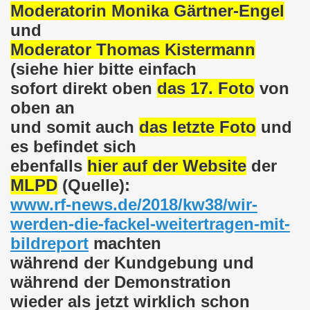
en: Wir protestieren und wir demonstrieren gegen die Anz
Moderatorin Monika Gärtner-Engel
und
er Saale setzt am 27.01.2024 Verbot der MLPD-Fahne mit p
Moderator Thomas Kistermann
kirchen zeigt am 05.02.2024 Flagge um 17.30 Uhr auf dem 
(siehe hier bitte einfach
sofort direkt oben
das 17. Foto
von
uch am 08.01.2024 der Diskriminierung und der Kriminalisi
oben an
und somit auch
das letzte Foto
und
.2023 gestorben - Nachruf der Koordinierungsgruppe
es befindet sich
-Bewegung: Protest gegen Arbeitsplatzvernichtung und Prot
ebenfalls
hier auf der Website
der
MLPD
(Quelle):
olizeieinsatz gegen Kundgebung und gegen Frank Oettler am
www.rf-news.de/2018/kw38/wir-
ionen durch die Innenstädte von Stuttgart, von Erfurt 
werden-die-fackel-weitertragen-mit-
bildreport
machten
-Bewegung am 09.10.2023 um 17.30 Uhr auf dem Heinrich-Kö
während der Kundgebung und
stermann und von Martina Reichmann: Gelungenes Fest am
während der Demonstration
wieder als jetzt wirklich schon
demo-Bewegung - feier am 11.09.2023 um 17.30 Uhr auf dem 