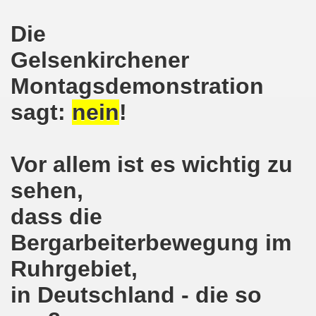
8.2020: 16 Jahre Gelsenkirchener Montagsdemo-Bewegung un
Die
gsdemo-Bewegung - Jubiläum am 10.08.2020
Gelsenkirchener
nd im Kampf um Arbeitsplätze und auch im Kampf gegen J
Montagsdemonstration
sagt:
nein
!
o-Bewegung reiht sich ein am 08.06.2020 in weltweite Pr
 und die einzigartige Show-Einlage von dir aus dem Jahr 198
Vor allem ist es wichtig zu
-Bewegung am 08.06.2020 im Zeichen der Solidarität mit d
sehen,
enkirchen am 25.05.2020: Jetzt erst RECHT die Gelsenk
dass die
nkirchen am 25.05.2020 - Corona-Gerecht und kämpferisch
Bergarbeiterbewegung im
nkirchen - Berichte aus erster Hand am 11.05.2020 span
Ruhrgebiet,
r Krisenlasten auf Arbeiter, auf Erwerbslose, auf Familien
in Deutschland - die so