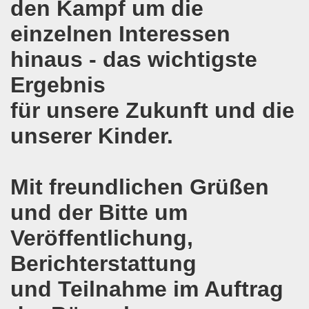
den Kampf um die
o-Bewegung in Gelsenkirchen am 05.02.2018 wächst auf r
einzelnen Interessen
o-Bewegung am 05.02.2018 diskutiert über Regierungsbildu
hinaus - das wichtigste
gen die türkische Invasion in Afrin - kämpferisch, lebendig
Ergebnis
gung ruft auf zur ruhrgebietsweiten Demonstration am 29.
für unsere Zukunft und die
unserer Kinder.
-Bewegung fordert mit über 300facher Stimme: Stoppt die A
-Bewegung ruft auf zum Protest gegen die Angriffe der Tür
Mit freundlichen Grüßen
wegung mit gutem Start ins Jahr 2018
und der Bitte um
-Bewegung am 18.12.2017 bestärkt die klare Position: Ha
Veröffentlichung,
ltigendes Zeichen der Solidarität der Völker!
Berichterstattung
chen ruft zu Protesten und zu Demonstrationen gegen D
und Teilnahme im Auftrag
 11.11.2017 in Bonn! 2.000 Teilnehmerinnen und Teilnehme