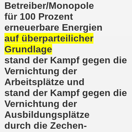
Betreiber/Monopole
o-Bewegung am 17.05.2021 setzt Zeichen der Solidarität m
für 100 Prozent
nkirchen am 12.04.2021: Klare Kante gegen Corona-Leugner
erneuerbare Energien
os als einer der Schwerpunkt-Themen am 12.04.2021 der 
auf überparteilicher
Grundlage
enkirchen am 29.03.2021 mit großem Zuspruch - gefragt
stand der Kampf gegen die
sdemo-Bewegung am 29.03.2021 steht konsequent gegen das
Vernichtung der
wegung sendet kämpferische Grüße am 08.03.2021 zum Int
Arbeitsplätze und
o-Bewegung am 08.03.2021 im Zeichen des Internationale
stand der Kampf gegen die
28. Gelsenkirchener Montagsdemo-Bewegung am 08. März 20
Vernichtung der
21 bei Eiseskälte gegen die katastrophale Flüchtlings- un
Ausbildungsplätze
nkirchener Montagsdemo-Bewegung am 15. Februar 2021 - we
durch die Zechen-