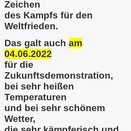
Zeichen
ntag, den 08.11.2021 Tag des Widerstands für die Rettung
des Kampfs für den
Armut und auch gegen Arbeitsplatzvernichtung stand im M
Weltfrieden.
gegen die Abwälzung der Krisenlasten auf unserem Rücke
Das galt auch
am
sdemonstration in Gelsenkirchenen-Buer am 11.10.2021 und
04.06.2022
37. Gelsenkirchener Montagsdemo-Bewegung am 11.10.2021 
für die
re auch wieder für die Landesliste der internationalisti
Zukunftsdemonstration,
nkirchen am 13.09.2021 im direkten Gespräch - Diskussi
bei sehr heißen
onstration solidarisch am 12.07.2021 mit Stefan Engel, m
Temperaturen
34. Montagsdemo-Bewegung Gelsenkirchen am 12.07.2021!
und bei sehr schönem
Gelsenkirchener Bürger am 14.06.2021 müssen alle wirklic
Wetter,
die sehr kämpferisch und
33. Gelsenkirchener Montagsdemo-Bewegung am 14.06.2021