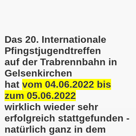
nkirchen am 14.03.2022: Wir müssen alles tun, um einen W
er Montagsdemo-Bewegung am 14.03.2022 - stärken wir den
Das 20. Internationale
kirchen am 28.02.2022 - breiter Protest und breiter Wide
Pfingstjugendtreffen
irchen ruft auf am 28.02.2022 zum Tag des Widerstands: Ge
auf der Trabrennbahn in
o-Bewegung am 14. Februar 2022 in der Innenstadt Gelsen
Gelsenkirchen
von der 740. Gelsenkirchener Montagsdemo-Bewegung zum Ja
hat
vom 04.06.2022 bis
enkirchen macht im neuen Jahr 2022 am 10.01.2022 eige
zum 05.06.2022
nkirchen am 13.12.2021 nimmt Ampel-Koalition unter die
wirklich wieder sehr
dgebung am 06.12.2021 in Halle an der Saale Contra Beweg
erfolgreich stattgefunden -
natürlich ganz in dem
mo-Bewegung am 08.11.2021 im Zeichen des Kampfs zur Re