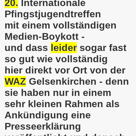
20.
Internationale
8.2020: 16 Jahre Gelsenkirchener Montagsdemo-Bewegung un
Pfingstjugendtreffen
gsdemo-Bewegung - Jubiläum am 10.08.2020
mit einem vollständigen
Medien-Boykott -
nd im Kampf um Arbeitsplätze und auch im Kampf gegen J
und dass
leider
sogar fast
o-Bewegung reiht sich ein am 08.06.2020 in weltweite Pr
so gut wie vollständig
 und die einzigartige Show-Einlage von dir aus dem Jahr 198
hier direkt vor Ort von der
-Bewegung am 08.06.2020 im Zeichen der Solidarität mit d
WAZ
Gelsenkirchen - denn
enkirchen am 25.05.2020: Jetzt erst RECHT die Gelsenk
sie haben nur in einem
nkirchen am 25.05.2020 - Corona-Gerecht und kämpferisch
sehr kleinen Rahmen als
nkirchen - Berichte aus erster Hand am 11.05.2020 span
Ankündigung eine
Presseerklärung
r Krisenlasten auf Arbeiter, auf Erwerbslose, auf Familien