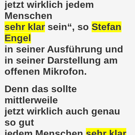
jetzt wirklich jedem
nten protestieren gegen die türkische Regierungspolitik u
Menschen
m Januar 2016 mit vielen brennenden Themen
sehr klar
sein“, so
Stefan
egung am 11. Januar 2016 im Zeichen des Protests gegen
Engel
effen sich ein Jahr nach der Werkschließung - Die Fackel 
in seiner Ausführung und
 2016 - der Anfang ist gemacht
in seiner Darstellung am
o-Bewegung startet ins Jahr 2016
offenen Mikrofon.
o-Bewegung solidarisch mit Vaillant-Belegschaft
Denn das sollte
mo-Bewegung wendet sich entschieden gegen Politik der 
mittlerweile
ion bekräftigt Solidarität für den Kampf der Kolleginnen u
jetzt wirklich auch genau
 558. Gelsenkirchener Montagsdemo-Bewegung und muss auf
so gut
jedem Menschen
sehr klar
sdemo-Bewegung wird im Zeichen des Protestes gegen die f