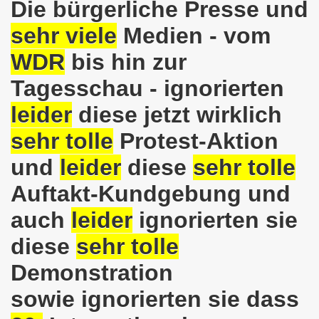
Die bürgerliche Presse und
ener Montagsdemo-Bewegung am 11. Januar 2021
sehr viele
Medien - vom
mo-Bewegung am 23.11.2020 zum heißen Eisen Corona und
WDR
bis hin zur
o-Bewegung am 02.11.2020 - auf der Straße gegen das Kr
Tagesschau - ignorierten
stration am 10.10.2020 in Düsseldorf
leider
diese jetzt wirklich
ener Montagsdemo-Bewegung am 02. November 2020
sehr tolle
Protest-Aktion
 auf die Bevölkerung! Beschäftigte und Arbeitslose gemein
und
leider
diese
sehr tolle
Auftakt-Kundgebung und
chen ruft auf: Kommt mit am 10.10.2020 gemeinsam zur B
auch
leider
ignorierten sie
o-Brennpunkte am 14.09.2020: Wahlauswertung - Lage in M
diese
sehr tolle
o-Bewegung am 14.09.2020 mit breiter Themenpalette
Demonstration
re ich (Thomas Kistermann) zur Kommunalwahl für das ü
sowie ignorierten sie dass
 Gesetz und dadurch wurde bis zum heutigen Zeitpunkt im Jah