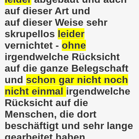
e auch am 24.09.2017 für die internationalistische Liste M
auf dieser Art und
andidaten zur Bundestagswahl in Berlin am 24.09.2017
auf dieser Weise sehr
skrupellos
leider
egung im direkten Gespräch - Diskussion mit Kandidatinn
vernichtet -
ohne
er ARGE Gelsenkirchen ein Bewerbungstraining vermittelt
irgendwelche Rücksicht
ung feiert Erfolg - Weltfrauenaktivistin in Indien wieder 
auf die ganze Belegschaft
 die 30-Stunden-Woche bei vollem Lohnausgleich! Kampf für
und
schon gar nicht noch
ontagsdemo-Bewegung wird zum rauschenden Volksfest mit
nicht einmal
irgendwelche
3 Jahre Gelsenkirchener Montagsdemo-Bewegung am 14. Au
Rücksicht auf die
ali
Menschen, die dort
beschäftigt und sehr lange
o-Bewegung steht solidarisch hinter Siegmar Herrlinger,
gearbeitet haben.
 Mut machende Demonstration direkt in der Gelsenkirchen