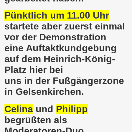
 und die geplante Politik der neuen NRW-Koalition von CD
Pünktlich um 11.00 Uhr
en steht mit voller Solidarität an der Seite der ukrainis
startete aber zuerst einmal
vor der Demonstration
o-Bewegung erwartet Sicherheit - vor den Machenschaften
eine Auftaktkundgebung
ktiv werden - 626. Gelsenkirchener Montagsdemo-Bewegung 
auf dem Heinrich-König-
mo-Bewegung diskutiert Wahlschlappe der SPD
Platz hier bei
re auch am 14.05.2017 für die MLPD direkt zur Landtagswah
uns in der Fußgängerzone
egung bezieht Stellung - NEIN zum Angriff Donald Trumps
in Gelsenkirchen.
o-Bewegung ruft auf gegen Donald Trumps Luftangriffe au
Celina
und
Philipp
-Bewegung im Zeichen der internationalen Arbeiter-Solidar
begrüßten als
e - weg mit Hartz IV, nicht nur Nachbesserung a la Martin S
Moderatoren-Duo