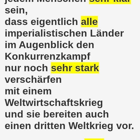
sein,
emonstration auf der bundesweiten Großdemonstration gege
dass eigentlich
alle
nd Gedenken der Opfer des Anschlags von Ankara
imperialistischen Länder
egung ruft auf zur 12. Herbstdemonstration am 10. Oktob
im Augenblick den
emo-Bewegung zu TOP Thema Griechenland
Konkurrenzkampf
nd - drei Brennpunkte bei der 542. Gelsenkirchener Mont
nur noch
sehr stark
Befreiungskampf im Brennpunkt der 541. Gelsenkirchener
verschärfen
mit einem
sfest am 10. August 2015!
Weltwirtschaftskrieg
 für Kinder, die zum REBELL-Sommercamp 2015 fahren!
und sie bereiten auch
 540. Gelsenkirchener Montagsdemo-Bewegung am 20.07.2015 
einen dritten Weltkrieg vor.
 540. Gelsenkirchener Montagsdemo-Bewegung am 20. Juli