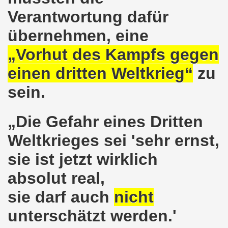
agsdemo-Bewegung mit Flüchtlingen und Migranten! Aufbru
Verantwortung dafür
übernehmen, eine
g leben die Menschenrechte! Das Gelsenkirchener Auslände
„Vorhut des Kampfs gegen
senkirchener Montagsdemo-Bewegung
einen dritten Weltkrieg“
zu
ng des Sommercamps der Stadt Gelsenkirchen ist wirklich 
sein.
mo-Bewegung diskutiert über Brexit und Zuschüsse für 
„Die Gefahr eines Dritten
o-Bewegung feiert erfolgreiches Grup Yorum-Konzert gege
Weltkrieges sei 'sehr ernst,
demo-Bewegung fand genau zur richtigen Zeit statt - in der
sie ist jetzt wirklich
- Eltern sollen selbst entscheiden können - Zuschüsse f
absolut real,
o-Bewegung: Protest gegen geplante Verschärfungen von 
sie darf auch
nicht
in Dortmund - Gelsenkirchener Montagsdemo-Bewegung stärk
unterschätzt werden.'
 in Frankreich und herzliche Einladung zu unserer Bundes