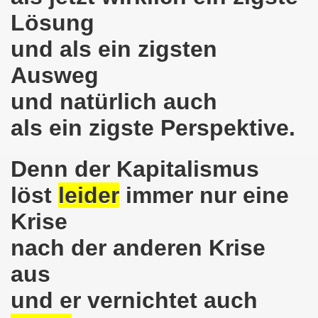
Lösung
hen am 13.10.2018 mit tollem Beitrag in Berlin
und als ein zigsten
lin! Setzen wir gemeinsam ein kämpferisches Zeichen gegen
Ausweg
senkirchener Montagsdemonstration: Kampf gegen Zechen-
und natürlich auch
o-Bewegung am 01.10.2018 - gegen die Rechtsentwicklung d
als ein zigste Perspektive.
tärken und wichtige Informationen zur 15. Herbstdemonstrat
Denn der Kapitalismus
 Arbeiter und Montagsdemonstranten Frank Oettler aus Hall
löst
leider
immer nur eine
9. Montagsdemo-Bewegung in Gelsenkirchen
Krise
onstration: Beeindruckender Protest am 17.09.2018 gege
nach der anderen Krise
 Regierung in Berlin als Teil der Großdemonstration #untei
aus
und er vernichtet auch
mo-Bewegung am 17.09.2018 ruft auf zum Protest gegen Z