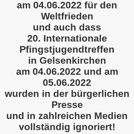
am 04.06.2022 für den
demonstration ist bereit seit dem 22.08.2022 zu kämpfen un
Weltfrieden
demonstration ruft auf am 22.08.2022 zum Protest und zum
und auch dass
 Gelsenkirchener Montagsdemo-Bewegung: Stärken wir den a
20. Internationale
wegung feierte am 11.07.2022 das 750. Jubiläum der 750
Pfingstjugendtreffen
r 751. Gelsenkirchener Montagsdemo-Bewegung auf dem Hei
in Gelsenkirchen
am 04.06.2022 und am
2022 gegen Inflation, gegen Armut und gegen die Weltkrie
05.06.2022
onstration mit bis zu etwa ca. 1.500 Teilnehmerinnen und T
wurden in der bürgerlichen
er Montagsdemo-Bewegung am 23.05.2022 - stärken wir den a
Presse
eiligte mich aktiv am 01.05.2022 im Zeichen des Kampfes g
und in zahlreichen Medien
ler Rechte gleichermaßen bekämpfen am 28.03.2022 auf de
vollständig ignoriert!
 Gelsenkirchener Montagsdemo-Bewegung - stärken wir den 