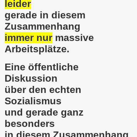
leider
pfenden Arbeiter und an die kämpfenden Arbeiterinnen bei 
gerade in diesem
 Gelsenkirchen: Eine Erfolgsgeschichte und eine Feier am
Zusammenhang
m 20.08.2018 in Gelsenkirchen - ein Grund zu feiern!
immer nur
massive
-Bewegung am 13.08.2018 hält weiterhin wie bisher daran fe
Arbeitsplätze.
o-Bewegung am 06.08.2018 unter dem Motto: "Seebrücke s
Eine öffentliche
4 Jahre Gelsenkirchener Montagsdemo-Bewegung am 20.08.
Diskussion
irchen ist mit den streikenden Kolleginnen und mit den s
über den echten
018 - der Kultursaal und das Haus des Widerstands in der "H
Sozialismus
en ruft am 23.07.2018 mit auf zur Protestdemonstration: De
und gerade ganz
nell und wirklich sehr kreativ: Eine junge Frau ergreift se
besonders
in diesem Zusammenhang
hen am 07.07.2018 aktiver Part bei der Düsseldorfer De