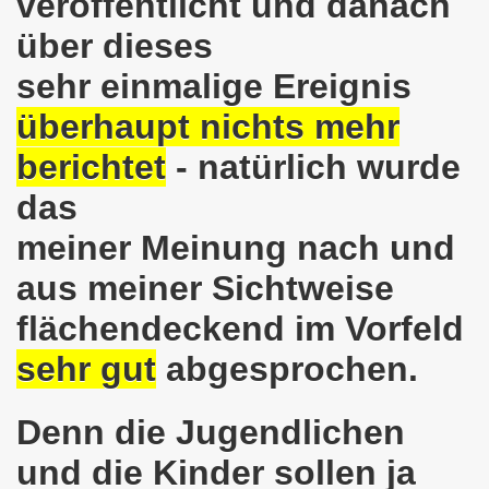
veröffentlicht und danach
lsenkirchen wieder am 11.05.2020 auf der Straße - Corona
über dieses
egung bleibt aktiv auch in Corona-Zeiten!
sehr einmalige Ereignis
nkirchen als Tag des Widerstands am 09.03.2020: Abschalt
überhaupt nichts mehr
ung am 19.03.2020 zur Corona-Pandemie
berichtet
- natürlich wurde
nkirchen mahnt am 09.03.2020 an Folgen von Fukushima -
das
hen Kampf (offener Brief von Frank Oettler aus Halle an der
meiner Meinung nach und
aus meiner Sichtweise
-Bewegung demonstriert und protestiert am 17.02.2020: St
flächendeckend im Vorfeld
-Bewegung ruft auf am 17.02.2020 zur Demonstration und z
sehr gut
abgesprochen.
wegung wird zum Tag X aufrufen
3. Montagsdemo-Bewegung in Gelsenkirchen ins Jahr 2020 - g
Denn die Jugendlichen
und die Kinder sollen ja
o-Bewegung am 14.10.2019 mit klarer Haltung gegen den Kr