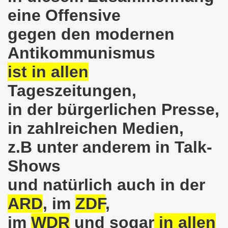
eine Offensive
senkirchen am 09. Juli 2018 berichtet über NRW-weite Dem
gegen den modernen
lsenkirchen am 18.06.2018 als Warm-Up für die NRW-weite
Antikommunismus
en ergreift Initiative zur Protestdemonstration am 18.0
ist in allen
nstrationen am 28.05.2018 und am 04.06.2018 jeweils dort 
Tageszeitungen,
-Bewegung Gelsenkirchen am 28.05.2018
in der bürgerlichen Presse,
che 671. Gelsenkirchener Montagsdemo-Bewegung am 14.05.
in zahlreichen Medien,
z.B unter anderem in Talk-
o-Bewegung am 07.05.2018 bestärkt Widerstand gegen Har
Shows
senkirchen am 16.04.2018 und am 23.04.2018 mit brisant
und natürlich auch in der
o-Bewegung im Zeichen des antifaschistischen Protestes
ARD
, im
ZDF
,
i uns in der Gelsenkirchener Innenstadt am 07.04.2018 erf
im
WDR
und sogar
in allen