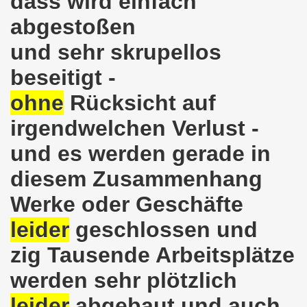
dass wird einfach
abgestoßen
-Bewegung erklärt sich solidarisch mit der Seppelfricke-B
und sehr skrupellos
mo-Bewegung mit breiter Themenpalette
beseitigt -
o-Bewegung am 06.11.2017 - Auf nach Bonn zur großen Demo
ohne
Rücksicht auf
Aktionstag am 11.11.2017 in Bonn
irgendwelchen Verlust -
wegung protestiert und demonstriert entschieden gegen
und es werden gerade in
o-Bewegung mit breit gefächerter Themen-Palette
diesem Zusammenhang
Werke oder Geschäfte
ung protestiert: Faschist filmt Protestaktion - von Polize
leider
geschlossen und
olidarität für Monika Gärtner-Engel und die MLPD Gelsenk
zig Tausende Arbeitsplätze
7 auf der 644. Gelsenkirchener Montagsdemo-Bewegung der K
werden sehr plötzlich
um Rechtsruck der Bundesregierung in Berlin!
leider
abgebaut und auch