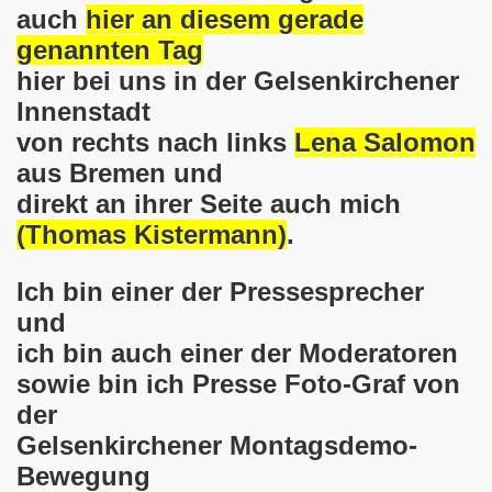
en: Wir protestieren und wir demonstrieren gegen die Anz
auch
hier an diesem gerade
genannten Tag
er Saale setzt am 27.01.2024 Verbot der MLPD-Fahne mit p
hier bei uns in der Gelsenkirchener
kirchen zeigt am 05.02.2024 Flagge um 17.30 Uhr auf dem 
Innenstadt
von rechts nach links
Lena Salomon
uch am 08.01.2024 der Diskriminierung und der Kriminalisi
aus Bremen und
.2023 gestorben - Nachruf der Koordinierungsgruppe
direkt an ihrer Seite auch mich
(Thomas Kistermann)
.
-Bewegung: Protest gegen Arbeitsplatzvernichtung und Prot
Ich bin einer der Pressesprecher
olizeieinsatz gegen Kundgebung und gegen Frank Oettler am
und
ionen durch die Innenstädte von Stuttgart, von Erfurt 
ich bin auch einer der Moderatoren
sowie bin ich Presse Foto-Graf von
-Bewegung am 09.10.2023 um 17.30 Uhr auf dem Heinrich-Kö
der
stermann und von Martina Reichmann: Gelungenes Fest am
Gelsenkirchener Montagsdemo-
Bewegung
demo-Bewegung - feier am 11.09.2023 um 17.30 Uhr auf dem 