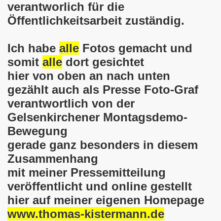
verantworlich für die
o-Bewegung als Korrespondenz veröffentlicht von Thomas 
Öffentlichkeitsarbeit zuständig.
kirchen solidarisiert sich am 10.07.2023 mit Jan Specht 
Ich habe
alle
Fotos gemacht und
nkirchen am 10.07.2023 auf dem Heinrich-König-Platz um 1
somit
alle
dort gesichtet
hier von oben an nach unten
o-Bewegung Gelsenkirchen sagt am 12.06.2023 „Nein“ zu A
gezählt auch als Presse Foto-Graf
kirchen am 12.06.2023 um 17.30 Uhr auf dem Heinrich-Köni
verantwortlich von der
Gelsenkirchener Montagsdemo-
 der Befreiung vom Hitler-Faschismus - aktiver Widerstand 
Bewegung
auf dem Heinrich-König-Platz als Kundgebungsplatz ausges
gerade ganz besonders in diesem
Zusammenhang
nkirchen am 13.03.2023 ruft auf: Aktiver Widerstand gege
mit meiner Pressemitteilung
kirchen solidarisch mit den Betroffenen am 13.02.2023 de
veröffentlicht und online gestellt
hier auf meiner eigenen Homepage
nkirchen am 13.02.2023: Aktiver Widerstand gegen die aku
www.thomas-kistermann.de