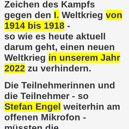
Gelsenkirchener Montagsdemo-Bewegung
Zeichen des Kampfs
gegen den
I.
Weltkrieg
von
o-Bewegung gedenkt Friedel Metzlaff
1914 bis 1918
-
esfalls alternativlos
so wie es heute aktuell
uf der 594. Gelsenkirchener Montagsdemo-Bewegung
darum geht, einen neuen
ufs zur 13. Herbstdemonstration! Werdet selbst Erstunterze
Weltkrieg
in unserem Jahr
o-Bewegung steht im Zeichen der Vorbereitung des Antikr
2022
zu verhindern.
gegen verheerende Wohnsitzauflage
Die Teilnehmerinnen und
tark! Zukunftsprojekt Gelsenkirchener Montagsdemo-Bewegu
die Teilnehmer - so
demonstration erneut im Zeichen von länderübergreifende
Stefan Engel
weiterhin am
demonstration im Zeichen von länderübergreifendem Kampf
offenen Mikrofon -
mo-Bewegung mit breitem Spektrum der Themen
müssten die