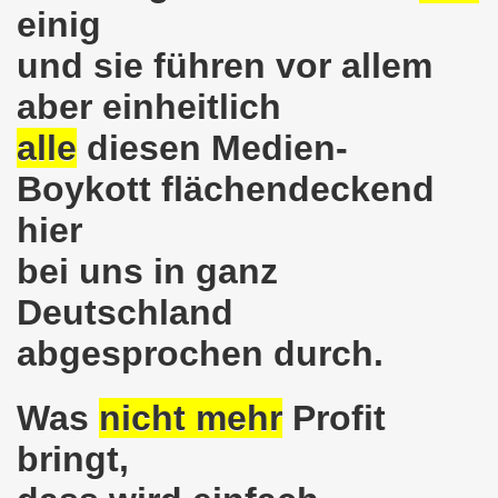
einig
o-Bewegung in Gelsenkirchen am 05.02.2018 wächst auf r
und sie führen vor allem
o-Bewegung am 05.02.2018 diskutiert über Regierungsbildu
aber einheitlich
gen die türkische Invasion in Afrin - kämpferisch, lebendig
alle
diesen Medien-
gung ruft auf zur ruhrgebietsweiten Demonstration am 29.
Boykott flächendeckend
-Bewegung fordert mit über 300facher Stimme: Stoppt die A
hier
-Bewegung ruft auf zum Protest gegen die Angriffe der Tür
bei uns in ganz
Deutschland
wegung mit gutem Start ins Jahr 2018
abgesprochen durch.
-Bewegung am 18.12.2017 bestärkt die klare Position: Ha
ltigendes Zeichen der Solidarität der Völker!
Was
nicht mehr
Profit
chen ruft zu Protesten und zu Demonstrationen gegen D
bringt,
 11.11.2017 in Bonn! 2.000 Teilnehmerinnen und Teilnehme