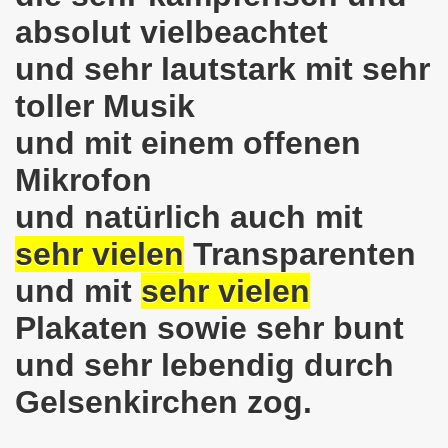
absolut vielbeachtet
o-Bewegung am 17.05.2021 setzt Zeichen der Solidarität m
und sehr lautstark mit sehr
nkirchen am 12.04.2021: Klare Kante gegen Corona-Leugner
toller Musik
os als einer der Schwerpunkt-Themen am 12.04.2021 der 
und mit einem offenen
enkirchen am 29.03.2021 mit großem Zuspruch - gefragt
Mikrofon
sdemo-Bewegung am 29.03.2021 steht konsequent gegen das
und natürlich auch mit
sehr vielen
Transparenten
wegung sendet kämpferische Grüße am 08.03.2021 zum Int
und mit
sehr vielen
o-Bewegung am 08.03.2021 im Zeichen des Internationale
Plakaten sowie sehr bunt
28. Gelsenkirchener Montagsdemo-Bewegung am 08. März 20
und sehr lebendig durch
21 bei Eiseskälte gegen die katastrophale Flüchtlings- un
Gelsenkirchen zog.
nkirchener Montagsdemo-Bewegung am 15. Februar 2021 - we