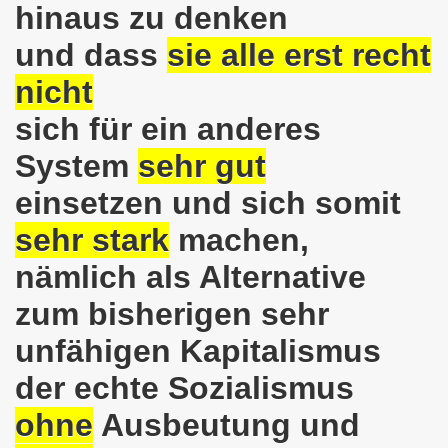
hinaus zu denken
on der Bergleute und ihrer Familien am 17.06.2019 und Ber
und dass
sie alle erst recht
nkirchen diskutiert am 13.05.2019 mit Europawahl-Kandi
nicht
sich für ein anderes
nkirchen nimmt am 08.04.2019 Mietfragen, Hartz IV und Um
System
sehr gut
o-Bewegung am 11.03.2019 mahnt an Folgen von Fukushima
einsetzen und sich somit
nkirchen am 11.03.2019 solidarisch mit Kollegen in Hag
sehr stark
machen,
nkirchen am 11.03.2019 im Zeichen des Umweltkampfes un
nämlich als Alternative
nkirchen am 11.02.2019 protestiert und demonstriert gege
zum bisherigen sehr
kirchen am 11.02.2019 - antifaschistische Demonstration
unfähigen Kapitalismus
der 701. Montagsdemonstration Gelsenkirchen
der echte Sozialismus
ohne
Ausbeutung und
ngend stärken - jetzt erst recht!