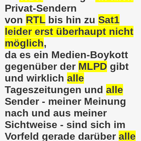
e und gegen die Aufmärsche der Partei "Die Rechte" stehe
Privat-Sendern
-Bewegung Gelsenkirchen beim Delegierten-Treffen der 
von
RTL
bis hin zu
Sat1
nen sind gezwungen, die Tafel in Anspruch zu nehmen!
leider erst überhaupt nicht
möglich
,
hier bei uns in Gelsenkirchen. Auftakt der weltweiten intern
da es ein Medien-Boykott
nahmt YPG-Fahne trotz richterlicher Erlaubnis
gegenüber der
MLPD
gibt
enkirchen mit heißen Brennpunkten
und wirklich
alle
Aufruf zur Demonstration "Efrin wird leben" 20.03.2018, ab
Tageszeitungen und
alle
hen protestiert und demonstriert am 05.03.2018 gegen u
Sender - meiner Meinung
o-Bewegung begrüßt am 05.03.2018 die neue Regierung in
nach und aus meiner
mo-Bewegung solidarisch am 19.02.2018 im Kampf gegen A
Sichtweise - sind sich im
Vorfeld gerade darüber
alle
o-Bewegung diskutiert am 19.02.2018 über heißes Eisen 