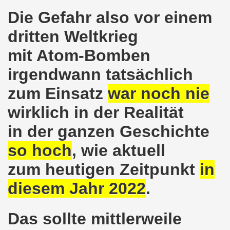
Die Gefahr also vor einem
egung protestiert - weg mit den Verschärfungen von Hart
dritten Weltkrieg
Bewegung feiert Erfolg der Solidarität mit der Familie Lal
mit Atom-Bomben
erlin geplanten Verschärfungen bei Hartz IV müssen vom T
irgendwann tatsächlich
egung diskutiert über den 01. Mai 2016 in Zeichen wachs
zum Einsatz
war noch nie
gung unterstützt das Rebellische Musikfestival und lädt e
wirklich in der Realität
in der ganzen Geschichte
mo-Bewegung mit interessanten Debatten
so hoch
, wie aktuell
enkonferenz am 09.04.2016 in Kassel
zum heutigen Zeitpunkt
in
kirchener Montagsdemo-Bewegung ist gefestigt und auf dem
diesem Jahr 2022
.
d gemeinsam aktiv werden - jede Woche live auf der Gels
Das sollte mittlerweile
rchener Montagsdemo-Bewegung unterstützt albanische Fam