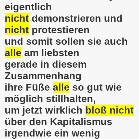
eigentlich
kirchen protestiert und demonstriert am 14.10.2019: Rece
nicht
demonstrieren und
tranten auf der 16. bundesweiten Herbstdemo-Bewegung i
nicht
protestieren
ndesweiten Herbstdemonstration am 03. Oktober 2019 in Erf
und somit sollen sie auch
monstration am 03. Oktober 2019 in Erfurt
alle
am liebsten
Bewegung am 09.09.2019 erklärt Dietrich Keil aus Essen ihr
gerade in diesem
-Bewegung am 09.09.2019 in Gelsenkirchen
Zusammenhang
ihre Füße
alle
so gut wie
ung findet am 03.10.2019 in Erfurt statt!
möglich stillhalten,
elsenkirchen am 12.08.2019 - ein begeisterndes Fest de
um jetzt wirklich
bloß nicht
er Montagsdemo-Bewegung steigt am 12.08.2019!
über den Kapitalismus
.06.2019 in Gelsenkirchen: Die Entlassungen im Bergbau
irgendwie ein wenig
enkirchen diskutierte am 13.05.2019 mit Europawahl-Kan