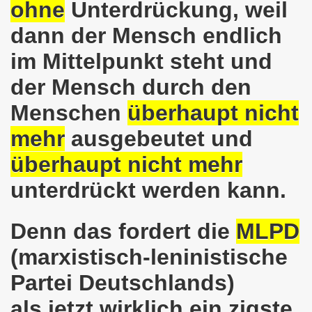
ohne
Unterdrückung, weil
kirchen wünscht allen Freundinnen und wünscht allen Fr
dann der Mensch endlich
sdemo-Bewegung am 10.12.2018 mit gelben Westen und mit a
im Mittelpunkt steht und
gung feiert am 10.12.2018 die 700. Bürgerbewegung sehr ku
der Mensch durch den
 Montagsdemo-Bewegung Gelsenkirchen mit Frank Oettler au
Menschen
überhaupt nicht
-Bewegung fordert am 03.12.2018: Freigabe des Kultursaal
mehr
ausgebeutet und
überhaupt nicht mehr
o-Bewegung findet ausnahmsweise am 03.12.2018 in Gelsenk
unterdrückt werden kann.
2018 vor dem Amtsgericht Gelsenkirchen: Weg mit der Stra
ner Montagsdemo-Bewegung ist und bleibt wirklich jetzt imme
Denn das fordert die
MLPD
-Bewegung protestiert und demonstriert am 05.11.2018 geg
(marxistisch-leninistische
Partei Deutschlands)
-Bewegung ruft auf am 05.11.2018 zur Solidarität mit Koban
als jetzt wirklich ein zigste
senkirchen am 24.09.2018 uneingeschränkt solidarisch mit