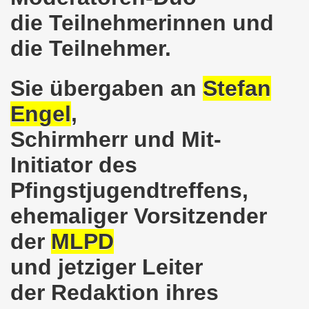
r Stunde: 621. Gelsenkirchener Montagsdemo-Bewegung ruft au
die Teilnehmerinnen und
Gelsenkirchener Montagsdemo-Bewegung: Keine Abschiebung 
die Teilnehmer.
mo-Bewegung berichtet am 20.03.2017 von der Bundesdele
Sie übergaben an
Stefan
o-Bewegung: Widerstand zur Abschaltung aller AKWs auf Ko
Engel
,
t im Mittelpunkt der 618. Gelsenkirchener Montagsdemo-
Schirmherr und Mit-
-Bewegung setzt Zeichen: Freiheit für Deniz Yücel und all
Initiator des
egung ruft zum Protest gegen die Amtseinführung von Don
Pfingstjugendtreffens,
ehemaliger Vorsitzender
terstützt Frank Oettler vor Gericht!
der
MLPD
egung zum Jahresauftakt steckt erste Ziele für 2017!
und jetziger Leiter
auf dem Rücken der Arbeiter, ihrer Familien und Kommunen!
der Redaktion ihres
o-Bewegung mit großer Resonanz und internationaler Ban