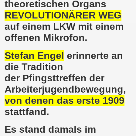
theoretischen Organs
Bewegung demonstriert und protestiert weiterhin aktiv gegen 
REVOLUTIONÄRER WEG
o-Bewegung in Gelsenkirchen: unübersehbares bewegendes 
auf einem LKW mit einem
 Welt! Sofortiger Stopp der Bombardierungen von Aleppo!
offenen Mikrofon.
-Bewegung ruft zusammen mit der Flüchtlingsinitiative Gel
Stefan Engel
erinnerte an
eiten Herbstdemonstration in Berlin
die Tradition
 und Teilnehmer, 15 Städte, Menschen aus mindestens 9 Länd
der Pfingsttreffen der
o-Bewegung am 19.09.2016 in Gelsenkirchen aktiv gegen 
Arbeiterjugendbewegung,
von denen das erste 1909
mo-Bewegung im Zeichen "Aktiv gegen Kinderarmut!"
stattfand.
egung und Flüchtlinge rufen auf zur großen Demonstrati
-Bewegung am Montag, den 12.09.2016 bereitet die diesjäh
Es stand damals im