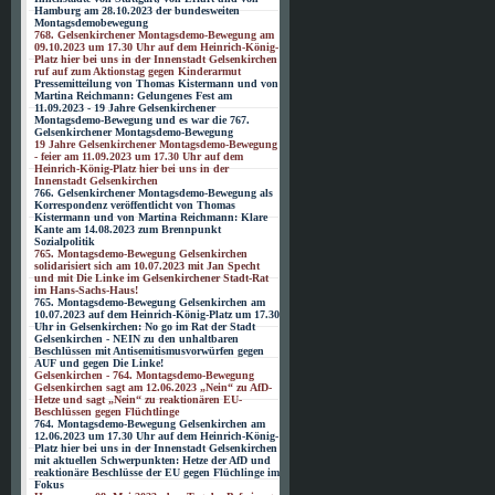
Hamburg am 28.10.2023 der bundesweiten
Montagsdemobewegung
768. Gelsenkirchener Montagsdemo-Bewegung am
09.10.2023 um 17.30 Uhr auf dem Heinrich-König-
Platz hier bei uns in der Innenstadt Gelsenkirchen
ruf auf zum Aktionstag gegen Kinderarmut
Pressemitteilung von Thomas Kistermann und von
Martina Reichmann: Gelungenes Fest am
11.09.2023 - 19 Jahre Gelsenkirchener
Montagsdemo-Bewegung und es war die 767.
Gelsenkirchener Montagsdemo-Bewegung
19 Jahre Gelsenkirchener Montagsdemo-Bewegung
- feier am 11.09.2023 um 17.30 Uhr auf dem
Heinrich-König-Platz hier bei uns in der
Innenstadt Gelsenkirchen
766. Gelsenkirchener Montagsdemo-Bewegung als
Korrespondenz veröffentlicht von Thomas
Kistermann und von Martina Reichmann: Klare
Kante am 14.08.2023 zum Brennpunkt
Sozialpolitik
765. Montagsdemo-Bewegung Gelsenkirchen
solidarisiert sich am 10.07.2023 mit Jan Specht
und mit Die Linke im Gelsenkirchener Stadt-Rat
im Hans-Sachs-Haus!
765. Montagsdemo-Bewegung Gelsenkirchen am
10.07.2023 auf dem Heinrich-König-Platz um 17.30
Uhr in Gelsenkirchen: No go im Rat der Stadt
Gelsenkirchen - NEIN zu den unhaltbaren
Beschlüssen mit Antisemitismusvorwürfen gegen
AUF und gegen Die Linke!
Gelsenkirchen - 764. Montagsdemo-Bewegung
Gelsenkirchen sagt am 12.06.2023 „Nein“ zu AfD-
Hetze und sagt „Nein“ zu reaktionären EU-
Beschlüssen gegen Flüchtlinge
764. Montagsdemo-Bewegung Gelsenkirchen am
12.06.2023 um 17.30 Uhr auf dem Heinrich-König-
Platz hier bei uns in der Innenstadt Gelsenkirchen
mit aktuellen Schwerpunkten: Hetze der AfD und
reaktionäre Beschlüsse der EU gegen Flüchlinge im
Fokus