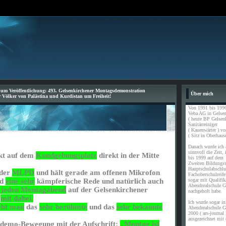
 um Veröffentlichung: 493. Gelsenkirchener Montagsdemonstration
Über mich
r Völker von Palästina und Kurdistan um Freiheit!
Von 1991 bis 1996
Veba AG in Gelsen
( heute BP Gelsen
Sanitärreiniger
( Kauenwärter ) vo
( Sitz in Oberhause
Danach wurde ich a
sinnvoll die Zeit,
kt auf dem
Kundgebungsplatz
direkt in der Mitte
bis 1999 auf dem
Zweiten Bildungs
Hauptschulabschl
der
MLPD
und hält gerade am offenen Mikrofon
Fachoberschulreife
sogar mit Qualifik
nd
eine sehr
kämpferische Rede und natürlich auch
Abendrealschule G
t jeden Montagabend
auf der Gelsenkirchener
nachgeholt habe.
g
mit dabei.
Ich wurde sogar in 
eht man
das
sehr berühmte
und das
sehr bekannte
Abendrealschule G
2000 ( ars-journal 
ausgezeichnet mit 
demo-Bewegung mit der Aufschrift:
„Montag ist