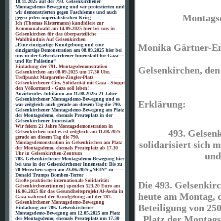
10.11.2025 auf der 793. Gelsenkirchener
Montagsdemo-Bewegung und wir protestierten und
wir demonstrierten gegen Faschismus und auch
Montagsd
gegen jeden imperialistischen Krieg
Ich (Thomas Kistermann) kandidiere zur
Kommunalwahl am 14.09.2025 hier bei uns in
Gelsenkirchen für das überparteiliche
Wahlbündnis Auf Gelsenkirchen
Monika Gärtner-Eng
„Eine einzigartige Kundgebung und eine
einzigartige Demonstration am 08.09.2025 hier bei
uns in der Gelsenkirchener Innenstadt für Gaza
und für Palästina“
Einladung der 791. Montagsdemonstration
Gelsenkirchen, den
Gelsenkirchen am 08.09.2025 um 17.30 Uhr,
Treffpunkt Margarethe-Zingler-Platz
Gelsenkirchener City, Solidarität mit Gaza - Stoppt
den Völkermord - Gaza soll leben!
Anziehendes Jubiläum am 11.08.2025: 21 Jahre
Gelsenkirchener Montagsdemo-Bewegung und es
Erklärung:
war zeitgleich auch gerade an diesem Tag die 790.
Gelsenkirchener Montagsdemo-Bewegung am Platz
der Montagsdemo, ehemals Preuteplatz in der
Gelsenkirchener Innenstadt
Wir feiern 21 Jahre Montagsdemonstration in
493. Gelsen
Gelsenkirchen und es ist zeitgleich am 11.08.2025
gerade an diesem Tag die 790.
solidarisiert sich
Montagsdemonstration in Gelsenkirchen am Platz
der Montagsdemo, ehemals Preuteplatz ab 17.30
Uhr in Gelsenkirchen-Zentrum
und
788. Gelsenkirchener Montagsdemo-Bewegung hier
bei uns in der Gelsenkirchener Innenstadt: Bis zu
70 Menschen sagen am 23.06.2025 „NEIN“ zu
Donald Trumps Bomben-Terror
Große praktische internationale Solidarität:
Die 493. Gelsenkir
Gelsenkirchener(innen) spenden 523,20 Euro am
16.06.2025 für das Gesundheitsprojekt Al-Awda in
heute am Montag, d
Gaza während der Kundgebung auf der 787.
Gelsenkirchener Montagsdemo-Bewegung
Beteiligung von 25
Einladung zur 786. Gelsenkirchener
Montagsdemo-Bewegung am 12.05.2025 am Platz
„Platz der Montags
der Montagsdemo, ehemals Preuteplatz um 17.30