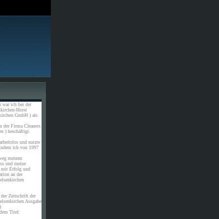
 war ich bei der
kirchen-Horst
kirchen GmbH ) als
n der Firma Cleaners
n ) beschäftigt.
rbeitslos und nutzte
 indem ich von 1997
weg meinen
uss und meine
 mit Erfolg und
ation an der
elsenkirchen
der Zeitschrift der
elsenkirchen Ausgabe
)
dem Titel: