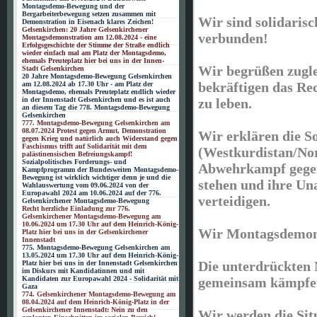
Montagsdemo-Bewegung und der
Bergarbeiterbewegung setzen zusammen mit
Wir sind solidaris
Demonstration in Eisenach klares Zeichen!
Gelsenkirchen: 20 Jahre Gelsenkirchener
verbunden!
Montagsdemonstration am 12.08.2024 - eine
Erfolgsgeschichte der Stimme der Straße endlich
wieder einfach mal am Platz der Montagsdemo,
ehemals Preuteplatz hier bei uns in der Innen-
Wir begrüßen zugle
Stadt Gelsenkirchen
20 Jahre Montagsdemo-Bewegung Gelsenkirchen
bekräftigen das Rec
am 12.08.2024 ab 17.30 Uhr - am Platz der
Montagsdemo, ehemals Preuteplatz endlich wieder
in der Innenstadt Gelsenkirchen und es ist auch
zu leben.
an diesem Tag die 778. Montagsdemo-Bewegung
Gelsenkirchen
777. Montagsdemo-Bewegung Gelsenkirchen am
08.07.2024 Protest gegen Armut, Demonstration
Wir erklären die S
gegen Krieg und natürlich auch Widerstand gegen
Faschismus trifft auf Solidarität mit dem
(Westkurdistan/Nor
palästinensischen Befreiungskampf!
Sozialpolitisches Forderungs- und
Abwehrkampf gegen 
Kampfprogramm der Bundesweiten Montagsdemo-
Bewegung ist wirklich wichtiger denn je und die
stehen und ihre Un
Wahlauswertung vom 09.06.2024 von der
Europawahl 2024 am 10.06.2024 auf der 776.
verteidigen.
Gelsenkirchener Montagsdemo-Bewegung
Recht herzliche Einladung zur 776.
Gelsenkirchener Montagsdemo-Bewegung am
10.06.2024 um 17.30 Uhr auf dem Heinrich-König-
Wir Montagsdemonst
Platz hier bei uns in der Gelsenkirchener
Innenstadt
775. Montagsdemo-Bewegung Gelsenkirchen am
13.05.2024 um 17.30 Uhr auf dem Heinrich-König-
Die unterdrückten
Platz hier bei uns in der Innenstadt Gelsenkirchen
im Diskurs mit Kandidatinnen und mit
Kandidaten zur Europawahl 2024 - Solidarität mit
gemeinsam kämpfen
Gaza
774. Gelsenkirchener Montagsdemo-Bewegung am
08.04.2024 auf dem Heinrich-König-Platz in der
Gelsenkirchener Innenstadt: Nein zu den
Wir werden die Sit