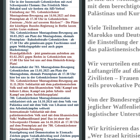
Uhr in der Innenstadt Gelsenkirchen mit zwei
mit dem berechtigt
Schwerpunkt-Themen: Das Friedrich Merz-
Debakel und wir fordern ein AfD-Verbot!
Palästinas und Kurd
Einladung zur 785. Gelsenkirchener
Montagsdemo-Bewegung am 14.04.2025 auf dem
Preuteplatz ab 17.30 Uhr in Gelsenkirchen-
Zentrum: „Nicht auf unseren Rücken!“ - Die Pläne
der künftigen Bundes-Regierung in Berlin lassen
Viele Teilnehmer a
nichts Gutes erahnen
784. Gelsenkirchener Montagsdemo-Bewegung am
Marokko und Deuts
10.03.2025 am Platz der Montagsdemo, ehemals
Preuteplatz - Bahnhofstraße Gelsenkirchen - ab
die Einstellung de
17.30 Uhr alle gemeinsam gegen Faschismus und
gegen Weltkriegsgefahr und auch gegen
das palästinensisch
Hochrüstung!
Brandgefährlich - jetzt gemeinsam aufstehen am
03.02.2025 gegen Rechts in Gelsenkirchen um
17.00 Uhr hier bei uns auf dem Heinrich-König-
Wir verurteilen ent
Platz!
Jahresauftakt der 783. Montagsdemo-Bewegung
Luftangriffe auf di
Gelsenkirchen am 13.01.2025 am Platz der
Montagsdemo, ehemals Preuteplatz ab 17.30 Uhr
Zivilisten – Frauen
hier bei uns in der Gelsenkirchener Innenstadt
781. Gelsenkirchener Montagsdemo-Bewegung am
teils provokative P
11.11.2024: Solidarität mit dem palästinensischen
Volk und mit dem libanesischen Volk! Kampf um
höhere Löhne, Kampf um jeden Arbeits- und
Kampf um jeden Ausbildungsplatz!
Von der Bundesregi
780. Gelsenkirchener Montagsdemonstration
solidarisiert sich am 14.10.2024 mit dem Volk von
Palästina und mit dem Volk von Libanon und mit
jeglicher Waffenlie
den Arbeiterkämpfen weltweit
Internationale Solidarität mit dem
logistischer Unters
palästinensischen Volk und mit dem libanesischen
Volk! Waffenstillstand jetzt! Das ist einer der
Schwerpunkt-Themen am 14.10.2024 ab 17.30 Uhr
auf dem Preuteplatz auf der 780. Gelsenkirchener
Wir kritisieren da
Montagsdemo-Bewegung
Kundgebung und Demonstration in Eisenach:
„Wer Israel kritisie
Zeichen gegen Sozialkahlschlag und Zeichen gegen
Faschismus am 17.08.2024: Bundesweite