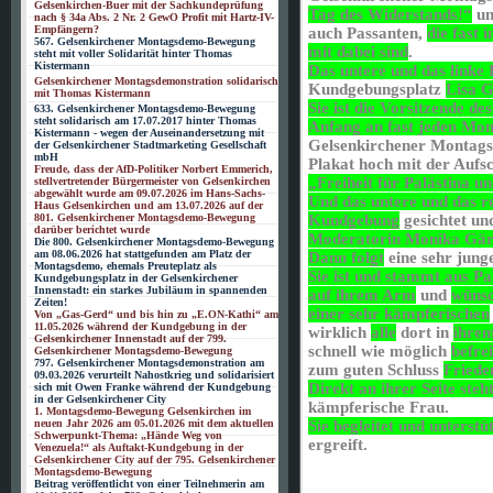
Gelsenkirchen-Buer mit der Sachkundeprüfung
Tag des Widerstands!“
u
nach § 34a Abs. 2 Nr. 2 GewO Profit mit Hartz-IV-
Empfängern?
auch Passanten,
die fast
567. Gelsenkirchener Montagsdemo-Bewegung
mit dabei sind
.
steht mit voller Solidarität hinter Thomas
Kistermann
Das untere und das linke 
Gelsenkirchener Montagsdemonstration solidarisch
Kundgebungsplatz
Lisa G
mit Thomas Kistermann
Sie ist die Vorsitzende d
633. Gelsenkirchener Montagsdemo-Bewegung
steht solidarisch am 17.07.2017 hinter Thomas
Anfang an fast jeden Mo
Kistermann - wegen der Auseinandersetzung mit
Gelsenkirchener Monta
der Gelsenkirchener Stadtmarketing Gesellschaft
mbH
Plakat hoch mit der Aufsc
Freude, dass der AfD-Politiker Norbert Emmerich,
„Freiheit für Palästina u
stellvertretender Bürgermeister von Gelsenkirchen
abgewählt wurde am 09.07.2026 im Hans-Sachs-
Und das untere und das r
Haus Gelsenkirchen und am 13.07.2026 auf der
801. Gelsenkirchener Montagsdemo-Bewegung
Kundgebung
gesichtet u
darüber berichtet wurde
Moderatorin Monika Gärt
Die 800. Gelsenkirchener Montagsdemo-Bewegung
am 08.06.2026 hat stattgefunden am Platz der
Dann folgt
eine sehr jung
Montagsdemo, ehemals Preuteplatz als
Sie ist und stammt aus Pa
Kundgebungsplatz in der Gelsenkirchener
Innenstadt: ein starkes Jubiläum in spannenden
auf ihrem Arm
und
wünsc
Zeiten!
einer sehr kämpferischen
Von „Gas-Gerd“ und bis hin zu „E.ON-Kathi“ am
11.05.2026 während der Kundgebung in der
wirklich
alle
dort in
ihre
Gelsenkirchener Innenstadt auf der 799.
schnell wie möglich
befre
Gelsenkirchener Montagsdemo-Bewegung
797. Gelsenkirchener Montagsdemonstration am
zum guten Schluss
Friede
09.03.2026 verurteilt Nahostkrieg und solidarisiert
Direkt an ihrer Seite steh
sich mit Owen Franke während der Kundgebung
in der Gelsenkirchener City
kämpferische Frau.
1. Montagsdemo-Bewegung Gelsenkirchen im
neuen Jahr 2026 am 05.01.2026 mit dem aktuellen
Sie begleitet und unterstüt
Schwerpunkt-Thema: „Hände Weg von
ergreift.
Venezuela!“ als Auftakt-Kundgebung in der
Gelsenkirchener City auf der 795. Gelsenkirchener
Montagsdemo-Bewegung
Beitrag veröffentlicht von einer Teilnehmerin am