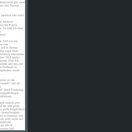
drealschule gibt neue
rview mit Thomas
natürlich sehr stolz!
st Interesse
it der Politik
en. So kam ich dann
r
tion!
ar 2019 bin ich
be eine
e und in diesem
ort sogar einen
eitsvertrag bekommen
ober 2018 bereits
annten Mini-Job
eilzeit und dass auf
en Probezeit in
ngerechtet wurde.
etzes ist die
itsmarkt“ und die
n
en“ durch Förderung
rungspflichtigen
ältnissen.
uch endlich jetzt
al die sehr große
hr große Möglichkeit
 Arbeitslosigkeit
eit zu kommen und
icht mehr weder auf
staatliche
n der ARGE
ewiesen bin!