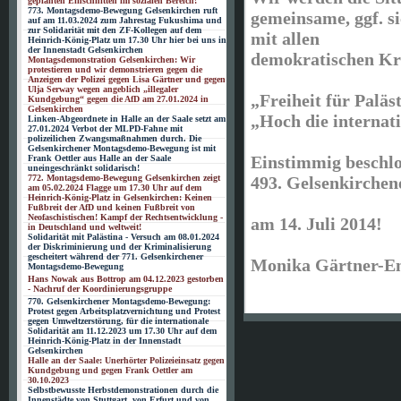
geplanten Einschnitten im sozialen Bereich!
773. Montagsdemo-Bewegung Gelsenkirchen ruft
gemeinsame, ggf. s
auf am 11.03.2024 zum Jahrestag Fukushima und
zur Solidarität mit den ZF-Kollegen auf dem
mit allen
Heinrich-König-Platz um 17.30 Uhr hier bei uns in
der Innenstadt Gelsenkirchen
demokratischen Krä
Montagsdemonstration Gelsenkirchen: Wir
protestieren und wir demonstrieren gegen die
Anzeigen der Polizei gegen Lisa Gärtner und gegen
Ulja Serway wegen angeblich „illegaler
„Freiheit für Paläs
Kundgebung“ gegen die AfD am 27.01.2024 in
Gelsenkirchen
„Hoch die internati
Linken-Abgeordnete in Halle an der Saale setzt am
27.01.2024 Verbot der MLPD-Fahne mit
polizeilichen Zwangsmaßnahmen durch. Die
Gelsenkirchener Montagsdemo-Bewegung ist mit
Einstimmig beschlo
Frank Oettler aus Halle an der Saale
uneingeschränkt solidarisch!
772. Montagsdemo-Bewegung Gelsenkirchen zeigt
493. Gelsenkirche
am 05.02.2024 Flagge um 17.30 Uhr auf dem
Heinrich-König-Platz in Gelsenkirchen: Keinen
Fußbreit der AfD und keinen Fußbreit von
Neofaschistischen! Kampf der Rechtsentwicklung -
am 14. Juli 2014!
in Deutschland und weltweit!
Solidarität mit Palästina - Versuch am 08.01.2024
der Diskriminierung und der Kriminalisierung
gescheitert während der 771. Gelsenkirchener
Monika Gärtner-En
Montagsdemo-Bewegung
Hans Nowak aus Bottrop am 04.12.2023 gestorben
- Nachruf der Koordinierungsgruppe
770. Gelsenkirchener Montagsdemo-Bewegung:
Protest gegen Arbeitsplatzvernichtung und Protest
gegen Umweltzerstörung, für die internationale
Solidarität am 11.12.2023 um 17.30 Uhr auf dem
Heinrich-König-Platz in der Innenstadt
Gelsenkirchen
Halle an der Saale: Unerhörter Polizeieinsatz gegen
Kundgebung und gegen Frank Oettler am
30.10.2023
Selbstbewusste Herbstdemonstrationen durch die
Innenstädte von Stuttgart, von Erfurt und von