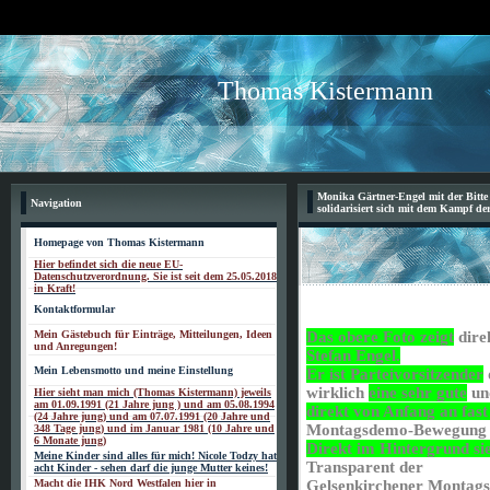
Thomas Kistermann
Monika Gärtner-Engel mit der Bitte
Navigation
solidarisiert sich mit dem Kampf de
Homepage von Thomas Kistermann
Hier befindet sich die neue EU-
Datenschutzverordnung. Sie ist seit dem 25.05.2018
in Kraft!
Kontaktformular
Mein Gästebuch für Einträge, Mitteilungen, Ideen
Das obere Foto zeigt
dire
und Anregungen!
Stefan Engel.
Mein Lebensmotto und meine Einstellung
Er ist Parteivorsitzender
wirklich
eine sehr gute
u
Hier sieht man mich (Thomas Kistermann) jeweils
am 01.09.1991 (21 Jahre jung ) und am 05.08.1994
direkt von Anfang an fas
(24 Jahre jung) und am 07.07.1991 (20 Jahre und
Montagsdemo-Bewegun
348 Tage jung) und im Januar 1981 (10 Jahre und
6 Monate jung)
Direkt im Hintergrund si
Meine Kinder sind alles für mich! Nicole Todzy hat
Transparent der
acht Kinder - sehen darf die junge Mutter keines!
Macht die IHK Nord Westfalen hier in
Gelsenkirchener Montags