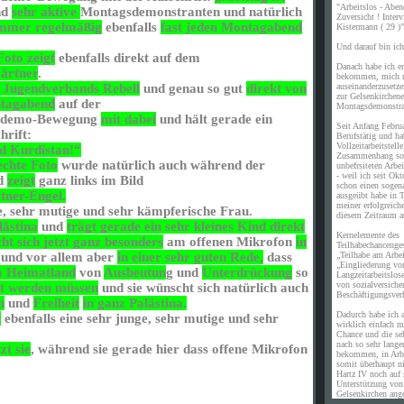
"Arbeitslos - Aben
nd
sehr aktive
Montagsdemonstranten und natürlich
Zuversicht ! Inte
 immer regelmäßig
ebenfalls
fast jeden Montagabend
Kistermann ( 29 )"
Und darauf bin ich 
Foto zeigt
ebenfalls direkt auf dem
Danach habe ich er
ärtner
.
bekommen, mich m
auseinanderzusetz
es Jugendverbands Rebell
und genau so gut
direkt von
zur Gelsenkirchene
ntagabend
auf der
Montagsdemonstra
gsdemo-Bewegung
mit dabei
und hält gerade ein
Seit Anfang Febru
hrift:
Berufstätig und ha
Vollzeitarbeitstell
nd Kurdistan!“
Zusammenhang sof
echte Foto
wurde natürlich auch während der
unbefrsiteten Arb
- weil ich seit Okt
nd
zeigt
ganz links im Bild
schon einen sogen
ner-Engel.
ausgeübt habe in T
meiner erfolgreich
e, sehr mutige und sehr kämpferische Frau.
diesem Zeitraum a
lästina
und
trägt gerade ein sehr kleines Kind direkt
Kernelemente des
ht sich jetzt ganz besonders
am offenen Mikrofon
in
Teilhabechancenges
„Teilhabe am Arbe
und vor allem aber
in einer sehr guten Rede,
dass
„Eingliederung vo
m Heimatland
von
Ausbeutun
g und
Unterdrückung
so
Langzeitarbeitslos
von sozialversiche
it werden müssen
und sie wünscht sich natürlich auch
Beschäftigungsverh
n
und
Freiheit
in
ganz Palästina.
Dadurch habe ich a
t
ebenfalls eine sehr junge, sehr mutige und sehr
wirklich einfach m
Chance und die se
nach so sehr langer
zt sie
, während sie gerade hier dass offene Mikrofon
bekommen, in Arb
somit überhaupt n
Hartz IV noch auf 
Unterstützung vo
Gelsenkirchen ang