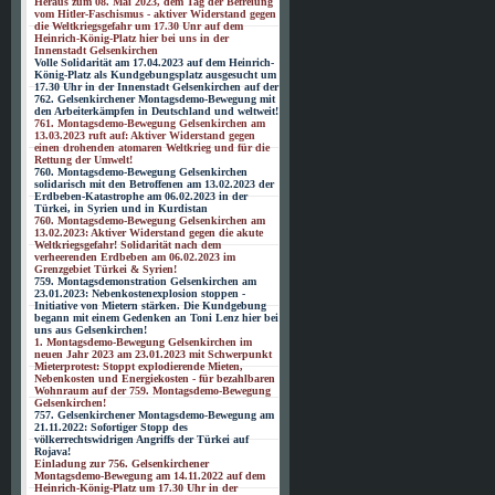
Heraus zum 08. Mai 2023, dem Tag der Befreiung
vom Hitler-Faschismus - aktiver Widerstand gegen
die Weltkriegsgefahr um 17.30 Unr auf dem
Heinrich-König-Platz hier bei uns in der
Innenstadt Gelsenkirchen
Volle Solidarität am 17.04.2023 auf dem Heinrich-
König-Platz als Kundgebungsplatz ausgesucht um
17.30 Uhr in der Innenstadt Gelsenkirchen auf der
762. Gelsenkirchener Montagsdemo-Bewegung mit
den Arbeiterkämpfen in Deutschland und weltweit!
761. Montagsdemo-Bewegung Gelsenkirchen am
13.03.2023 ruft auf: Aktiver Widerstand gegen
einen drohenden atomaren Weltkrieg und für die
Rettung der Umwelt!
760. Montagsdemo-Bewegung Gelsenkirchen
solidarisch mit den Betroffenen am 13.02.2023 der
Erdbeben-Katastrophe am 06.02.2023 in der
Türkei, in Syrien und in Kurdistan
760. Montagsdemo-Bewegung Gelsenkirchen am
13.02.2023: Aktiver Widerstand gegen die akute
Weltkriegsgefahr! Solidarität nach dem
verheerenden Erdbeben am 06.02.2023 im
Grenzgebiet Türkei & Syrien!
759. Montagsdemonstration Gelsenkirchen am
23.01.2023: Nebenkostenexplosion stoppen -
Initiative von Mietern stärken. Die Kundgebung
begann mit einem Gedenken an Toni Lenz hier bei
uns aus Gelsenkirchen!
1. Montagsdemo-Bewegung Gelsenkirchen im
neuen Jahr 2023 am 23.01.2023 mit Schwerpunkt
Mieterprotest: Stoppt explodierende Mieten,
Nebenkosten und Energiekosten - für bezahlbaren
Wohnraum auf der 759. Montagsdemo-Bewegung
Gelsenkirchen!
757. Gelsenkirchener Montagsdemo-Bewegung am
21.11.2022: Sofortiger Stopp des
völkerrechtswidrigen Angriffs der Türkei auf
Rojava!
Einladung zur 756. Gelsenkirchener
Montagsdemo-Bewegung am 14.11.2022 auf dem
Heinrich-König-Platz um 17.30 Uhr in der