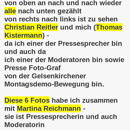
von oben an nach und nach wieder
alle
nach unten gezählt
em palästinensischen Volk und mit dem libanesischen Volk! 
von rechts nach links ist zu sehen
n Eisenach: Zeichen gegen Sozialkahlschlag und Zeichen
Christian Reitler
und mich (
Thomas
Kistermann
) -
rchener Montagsdemonstration am 12.08.2024 - eine Erfolgs
da ich einer der Pressesprecher bin
elsenkirchen am 12.08.2024 ab 17.30 Uhr - am Platz der 
und auch da
ich einer der Moderatoren bin sowie
nkirchen am 08.07.2024 Protest gegen Armut, Demonstratio
Presse Foto-Graf
nd Kampfprogramm der Bundesweiten Montagsdemo-Bewegung
von der Gelsenkirchener
Montagsdemo-Bewegung bin.
6. Gelsenkirchener Montagsdemo-Bewegung am 10.06.2024 um
kirchen am 13.05.2024 um 17.30 Uhr auf dem Heinrich-König
Diese 6 Fotos
habe ich zusammen
mit
Martina Reichmann
-
-Bewegung am 08.04.2024 auf dem Heinrich-König-Platz in 
sie ist Pressesprecherin und auch
kirchen ruft auf am 11.03.2024 zum Jahrestag Fukushima un
Moderatorin