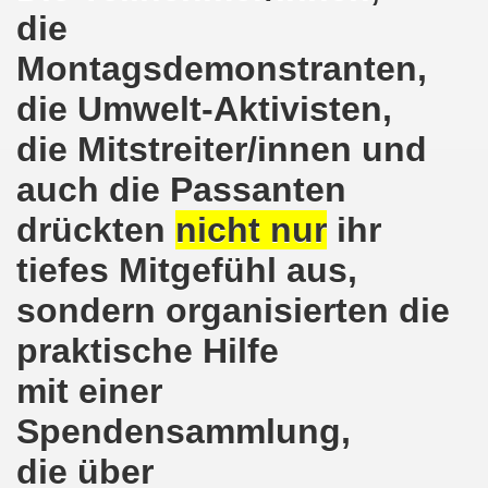
die
o-Bewegung am 17.05.2021 setzt Zeichen der Solidarität m
Montagsdemonstranten,
nkirchen am 12.04.2021: Klare Kante gegen Corona-Leugner
die Umwelt-Aktivisten,
os als einer der Schwerpunkt-Themen am 12.04.2021 der 
die Mitstreiter/innen und
enkirchen am 29.03.2021 mit großem Zuspruch - gefragt
auch die Passanten
drückten
nicht nur
ihr
sdemo-Bewegung am 29.03.2021 steht konsequent gegen das
tiefes Mitgefühl aus,
wegung sendet kämpferische Grüße am 08.03.2021 zum Int
sondern organisierten die
o-Bewegung am 08.03.2021 im Zeichen des Internationale
praktische Hilfe
28. Gelsenkirchener Montagsdemo-Bewegung am 08. März 20
mit einer
21 bei Eiseskälte gegen die katastrophale Flüchtlings- un
Spendensammlung,
nkirchener Montagsdemo-Bewegung am 15. Februar 2021 - we
die über