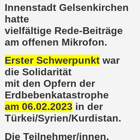
Innenstadt Gelsenkirchen
ntag, den 08.11.2021 Tag des Widerstands für die Rettung
hatte
Armut und auch gegen Arbeitsplatzvernichtung stand im M
vielfältige Rede-Beiträge
gegen die Abwälzung der Krisenlasten auf unserem Rücke
am offenen Mikrofon.
sdemonstration in Gelsenkirchenen-Buer am 11.10.2021 und
Erster Schwerpunkt
war
37. Gelsenkirchener Montagsdemo-Bewegung am 11.10.2021 
die Solidarität
re auch wieder für die Landesliste der internationalisti
mit den Opfern der
nkirchen am 13.09.2021 im direkten Gespräch - Diskussi
Erdbebenkatastrophe
onstration solidarisch am 12.07.2021 mit Stefan Engel, m
am 06.02.2023
in der
34. Montagsdemo-Bewegung Gelsenkirchen am 12.07.2021!
Türkei/Syrien/Kurdistan.
Gelsenkirchener Bürger am 14.06.2021 müssen alle wirklic
Die Teilnehmer/innen,
33. Gelsenkirchener Montagsdemo-Bewegung am 14.06.2021