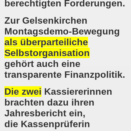
berechtigten Forderungen.
e und gegen die Aufmärsche der Partei "Die Rechte" stehe
-Bewegung Gelsenkirchen beim Delegierten-Treffen der 
Zur Gelsenkirchen
nen sind gezwungen, die Tafel in Anspruch zu nehmen!
Montagsdemo-Bewegung
hier bei uns in Gelsenkirchen. Auftakt der weltweiten intern
als überparteiliche
Selbstorganisation
nahmt YPG-Fahne trotz richterlicher Erlaubnis
gehört auch eine
enkirchen mit heißen Brennpunkten
transparente Finanzpolitik.
Aufruf zur Demonstration "Efrin wird leben" 20.03.2018, ab
hen protestiert und demonstriert am 05.03.2018 gegen u
Die zwei
Kassiererinnen
brachten dazu ihren
o-Bewegung begrüßt am 05.03.2018 die neue Regierung in
Jahresbericht ein,
mo-Bewegung solidarisch am 19.02.2018 im Kampf gegen A
die Kassenprüferin
o-Bewegung diskutiert am 19.02.2018 über heißes Eisen 