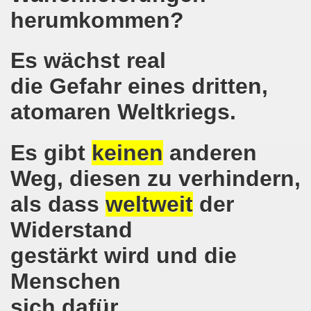
pfenden Arbeiter und an die kämpfenden Arbeiterinnen bei 
herumkommen?
 Gelsenkirchen: Eine Erfolgsgeschichte und eine Feier am
Es wächst real
m 20.08.2018 in Gelsenkirchen - ein Grund zu feiern!
die Gefahr eines dritten,
-Bewegung am 13.08.2018 hält weiterhin wie bisher daran fe
atomaren Weltkriegs.
o-Bewegung am 06.08.2018 unter dem Motto: "Seebrücke s
Es gibt
keinen
anderen
4 Jahre Gelsenkirchener Montagsdemo-Bewegung am 20.08.
Weg, diesen zu verhindern,
irchen ist mit den streikenden Kolleginnen und mit den s
als dass
weltweit
der
018 - der Kultursaal und das Haus des Widerstands in der "H
Widerstand
en ruft am 23.07.2018 mit auf zur Protestdemonstration: De
gestärkt wird und die
nell und wirklich sehr kreativ: Eine junge Frau ergreift se
Menschen
sich dafür
hen am 07.07.2018 aktiver Part bei der Düsseldorfer De