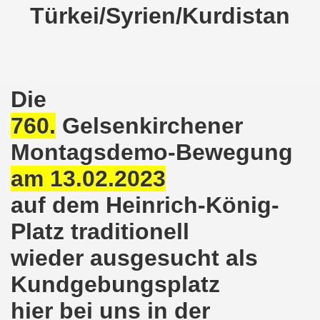
Türkei/Syrien/Kurdistan
nkirchen am 14.03.2022: Wir müssen alles tun, um einen W
er Montagsdemo-Bewegung am 14.03.2022 - stärken wir den
kirchen am 28.02.2022 - breiter Protest und breiter Wide
Die
760.
Gelsenkirchener
irchen ruft auf am 28.02.2022 zum Tag des Widerstands: Ge
Montagsdemo-Bewegung
o-Bewegung am 14. Februar 2022 in der Innenstadt Gelsen
am 13.02.2023
von der 740. Gelsenkirchener Montagsdemo-Bewegung zum Ja
auf dem Heinrich-König-
enkirchen macht im neuen Jahr 2022 am 10.01.2022 eige
Platz traditionell
nkirchen am 13.12.2021 nimmt Ampel-Koalition unter die
wieder ausgesucht als
dgebung am 06.12.2021 in Halle an der Saale Contra Beweg
Kundgebungsplatz
mo-Bewegung am 08.11.2021 im Zeichen des Kampfs zur Re
hier bei uns in der