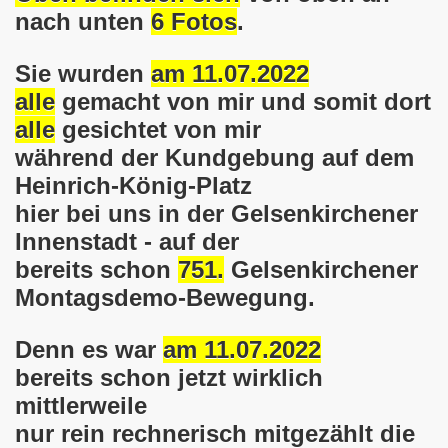
nach unten
6 Fotos
.
o-Bewegung steht solidarisch am 17.07.2017 hinter Thoma
Sie wurden
am 11.07.2022
Norbert Emmerich, stellvertretender Bürgermeister von Ge
alle
gemacht von mir und somit dort
alle
gesichtet von mir
sdemo-Bewegung am 08.06.2026 hat stattgefunden am Platz 
während der Kundgebung auf dem
E.ON-Kathi“ am 11.05.2026 während der Kundgebung in der
Heinrich-König-Platz
hier bei uns in der Gelsenkirchener
nstration am 09.03.2026 verurteilt Nahostkrieg und solida
Innenstadt - auf der
irchen im neuen Jahr 2026 am 05.01.2026 mit dem aktuel
bereits schon
751.
Gelsenkirchener
Montagsdemo-Bewegung.
 Teilnehmerin am 10.11.2025 auf der 793. Gelsenkirchener 
re zur Kommunalwahl am 14.09.2025 hier bei uns in Gelsen
Denn es war
am 11.07.2022
bereits schon jetzt wirklich
 eine einzigartige Demonstration am 08.09.2025 hier bei un
mittlerweile
ration Gelsenkirchen am 08.09.2025 um 17.30 Uhr, Treffpunk
nur rein rechnerisch mitgezählt die