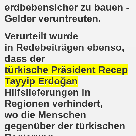
erdbebensicher zu bauen -
8.2020: 16 Jahre Gelsenkirchener Montagsdemo-Bewegung un
Gelder veruntreuten.
gsdemo-Bewegung - Jubiläum am 10.08.2020
Verurteilt wurde
nd im Kampf um Arbeitsplätze und auch im Kampf gegen J
in Redebeiträgen ebenso,
o-Bewegung reiht sich ein am 08.06.2020 in weltweite Pr
dass der
 und die einzigartige Show-Einlage von dir aus dem Jahr 198
türkische Präsident Recep
-Bewegung am 08.06.2020 im Zeichen der Solidarität mit d
Tayyip Erdoğan
enkirchen am 25.05.2020: Jetzt erst RECHT die Gelsenk
Hilfslieferungen in
nkirchen am 25.05.2020 - Corona-Gerecht und kämpferisch
Regionen verhindert,
nkirchen - Berichte aus erster Hand am 11.05.2020 span
wo die Menschen
gegenüber der türkischen
r Krisenlasten auf Arbeiter, auf Erwerbslose, auf Familien