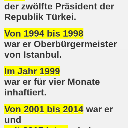
der zwölfte Präsident der
kirchen protestiert und demonstriert am 14.10.2019: Rece
Republik Türkei.
tranten auf der 16. bundesweiten Herbstdemo-Bewegung i
ndesweiten Herbstdemonstration am 03. Oktober 2019 in Erf
Von 1994 bis 1998
war er Oberbürgermeister
monstration am 03. Oktober 2019 in Erfurt
von Istanbul.
Bewegung am 09.09.2019 erklärt Dietrich Keil aus Essen ihr
-Bewegung am 09.09.2019 in Gelsenkirchen
Im Jahr 1999
ung findet am 03.10.2019 in Erfurt statt!
war er für vier Monate
inhaftiert.
elsenkirchen am 12.08.2019 - ein begeisterndes Fest de
er Montagsdemo-Bewegung steigt am 12.08.2019!
Von 2001 bis 2014
war er
.06.2019 in Gelsenkirchen: Die Entlassungen im Bergbau
und
enkirchen diskutierte am 13.05.2019 mit Europawahl-Kan