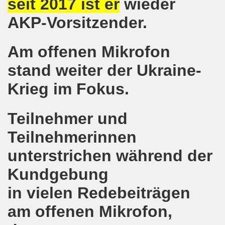
seit 2017 ist er
wieder
AKP-Vorsitzender.
on der Bergleute und ihrer Familien am 17.06.2019 und Ber
nkirchen diskutiert am 13.05.2019 mit Europawahl-Kandi
Am offenen Mikrofon
nkirchen nimmt am 08.04.2019 Mietfragen, Hartz IV und Um
stand weiter der Ukraine-
o-Bewegung am 11.03.2019 mahnt an Folgen von Fukushima
Krieg im Fokus.
nkirchen am 11.03.2019 solidarisch mit Kollegen in Hag
Teilnehmer und
nkirchen am 11.03.2019 im Zeichen des Umweltkampfes un
Teilnehmerinnen
nkirchen am 11.02.2019 protestiert und demonstriert gege
unterstrichen während der
kirchen am 11.02.2019 - antifaschistische Demonstration
Kundgebung
in vielen Redebeiträgen
der 701. Montagsdemonstration Gelsenkirchen
am offenen Mikrofon,
ngend stärken - jetzt erst recht!