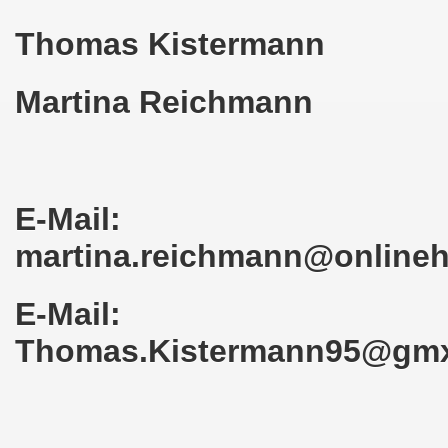
kirchen am 23.01.2023: Nebenkostenexplosion stoppen - In
Thomas Kistermann
irchen im neuen Jahr 2023 am 23.01.2023 mit Schwerpunk
-Bewegung am 21.11.2022: Sofortiger Stopp des völkerrech
Martina Reichmann
ner Montagsdemo-Bewegung am 14.11.2022 auf dem Heinrich
hlands! Protest gegen die Preissteigerungen und für höher
E-Mail:
kirchen am 10.10.2022: "Jin - Jiyan - Azadi - Frauen, Leb
martina.reichmann@online
tifaschistische Herbstdemonstration gegen die Politik der
stration ruft auf am 10.10.2022 zur Solidarität mit den M
E-Mail:
Thomas.Kistermann95@gm
zt erst recht am 01.10.2022 nach Berlin zur bundesweiten H
kirchen lädt am 12.09.2022 ein: Entlastungs-Paket im Fok
 Verhindern wir den III. Weltkrieg! Kommt zum Antikriegsta