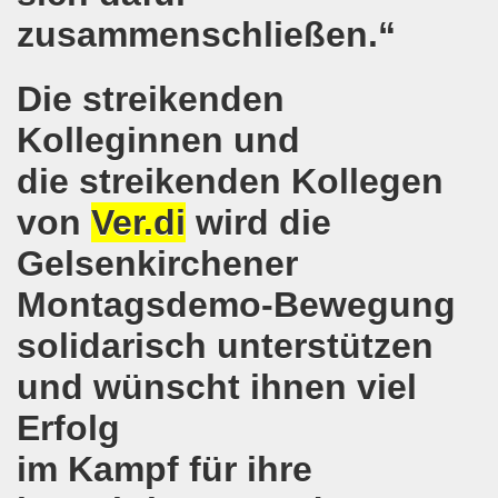
zusammenschließen.“
senkirchen am 09. Juli 2018 berichtet über NRW-weite Dem
lsenkirchen am 18.06.2018 als Warm-Up für die NRW-weite
Die streikenden
en ergreift Initiative zur Protestdemonstration am 18.0
Kolleginnen und
die streikenden Kollegen
nstrationen am 28.05.2018 und am 04.06.2018 jeweils dort 
von
Ver.di
wird die
-Bewegung Gelsenkirchen am 28.05.2018
Gelsenkirchener
che 671. Gelsenkirchener Montagsdemo-Bewegung am 14.05.
Montagsdemo-Bewegung
o-Bewegung am 07.05.2018 bestärkt Widerstand gegen Har
solidarisch unterstützen
senkirchen am 16.04.2018 und am 23.04.2018 mit brisant
und wünscht ihnen viel
o-Bewegung im Zeichen des antifaschistischen Protestes
Erfolg
i uns in der Gelsenkirchener Innenstadt am 07.04.2018 erf
im Kampf für ihre