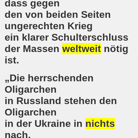
dass gegen
kirchen wünscht allen Freundinnen und wünscht allen Fr
den von beiden Seiten
sdemo-Bewegung am 10.12.2018 mit gelben Westen und mit a
ungerechten Krieg
gung feiert am 10.12.2018 die 700. Bürgerbewegung sehr ku
ein klarer Schulterschluss
 Montagsdemo-Bewegung Gelsenkirchen mit Frank Oettler au
der Massen
weltweit
nötig
-Bewegung fordert am 03.12.2018: Freigabe des Kultursaal
ist.
o-Bewegung findet ausnahmsweise am 03.12.2018 in Gelsenk
„Die herrschenden
2018 vor dem Amtsgericht Gelsenkirchen: Weg mit der Stra
Oligarchen
ner Montagsdemo-Bewegung ist und bleibt wirklich jetzt imme
in Russland stehen den
-Bewegung protestiert und demonstriert am 05.11.2018 geg
Oligarchen
in der Ukraine in
nichts
-Bewegung ruft auf am 05.11.2018 zur Solidarität mit Koban
nach.
senkirchen am 24.09.2018 uneingeschränkt solidarisch mit