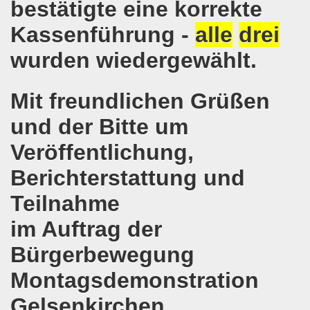
bestätigte eine korrekte
o-Bewegung in Gelsenkirchen am 05.02.2018 wächst auf r
Kassenführung -
alle
drei
o-Bewegung am 05.02.2018 diskutiert über Regierungsbildu
wurden wiedergewählt.
gen die türkische Invasion in Afrin - kämpferisch, lebendig
Mit freundlichen Grüßen
gung ruft auf zur ruhrgebietsweiten Demonstration am 29.
und der Bitte um
-Bewegung fordert mit über 300facher Stimme: Stoppt die A
Veröffentlichung,
-Bewegung ruft auf zum Protest gegen die Angriffe der Tür
Berichterstattung und
wegung mit gutem Start ins Jahr 2018
Teilnahme
-Bewegung am 18.12.2017 bestärkt die klare Position: Ha
im Auftrag der
Bürgerbewegung
ltigendes Zeichen der Solidarität der Völker!
Montagsdemonstration
chen ruft zu Protesten und zu Demonstrationen gegen D
Gelsenkirchen
 11.11.2017 in Bonn! 2.000 Teilnehmerinnen und Teilnehme