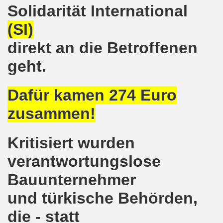
ener Montagsdemo-Bewegung am 11. Januar 2021
Solidarität International
(SI)
mo-Bewegung am 23.11.2020 zum heißen Eisen Corona und
direkt an die Betroffenen
o-Bewegung am 02.11.2020 - auf der Straße gegen das Kr
geht.
stration am 10.10.2020 in Düsseldorf
ener Montagsdemo-Bewegung am 02. November 2020
Dafür kamen 274 Euro
zusammen!
 auf die Bevölkerung! Beschäftigte und Arbeitslose gemein
chen ruft auf: Kommt mit am 10.10.2020 gemeinsam zur B
Kritisiert wurden
o-Brennpunkte am 14.09.2020: Wahlauswertung - Lage in M
verantwortungslose
o-Bewegung am 14.09.2020 mit breiter Themenpalette
Bauunternehmer
und türkische Behörden,
re ich (Thomas Kistermann) zur Kommunalwahl für das ü
die - statt
 Gesetz und dadurch wurde bis zum heutigen Zeitpunkt im Jah