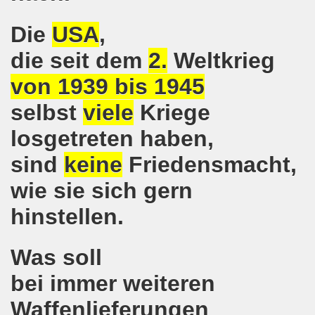
hen am 13.10.2018 mit tollem Beitrag in Berlin
Die
USA
,
lin! Setzen wir gemeinsam ein kämpferisches Zeichen gegen
die seit dem
2.
Weltkrieg
von 1939 bis 1945
senkirchener Montagsdemonstration: Kampf gegen Zechen-
selbst
viele
Kriege
o-Bewegung am 01.10.2018 - gegen die Rechtsentwicklung d
losgetreten haben,
tärken und wichtige Informationen zur 15. Herbstdemonstrat
sind
keine
Friedensmacht,
 Arbeiter und Montagsdemonstranten Frank Oettler aus Hall
wie sie sich gern
9. Montagsdemo-Bewegung in Gelsenkirchen
hinstellen.
onstration: Beeindruckender Protest am 17.09.2018 gege
Was soll
 Regierung in Berlin als Teil der Großdemonstration #untei
bei immer weiteren
mo-Bewegung am 17.09.2018 ruft auf zum Protest gegen Z
Waffenlieferungen