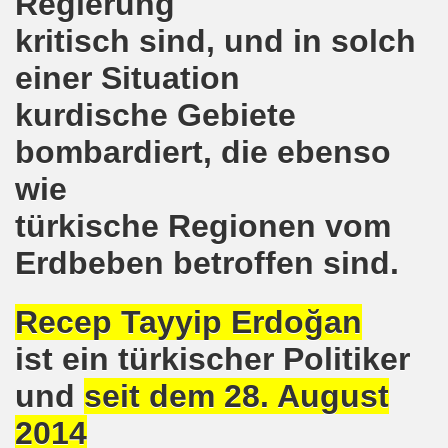
Regierung
lsenkirchen wieder am 11.05.2020 auf der Straße - Corona
kritisch sind, und in solch
egung bleibt aktiv auch in Corona-Zeiten!
einer Situation
nkirchen als Tag des Widerstands am 09.03.2020: Abschalt
kurdische Gebiete
ung am 19.03.2020 zur Corona-Pandemie
bombardiert, die ebenso
nkirchen mahnt am 09.03.2020 an Folgen von Fukushima -
wie
hen Kampf (offener Brief von Frank Oettler aus Halle an der
türkische Regionen vom
Erdbeben betroffen sind.
-Bewegung demonstriert und protestiert am 17.02.2020: St
-Bewegung ruft auf am 17.02.2020 zur Demonstration und z
Recep Tayyip Erdoğan
wegung wird zum Tag X aufrufen
ist ein türkischer Politiker
3. Montagsdemo-Bewegung in Gelsenkirchen ins Jahr 2020 - g
und
seit dem 28. August
2014
o-Bewegung am 14.10.2019 mit klarer Haltung gegen den Kr