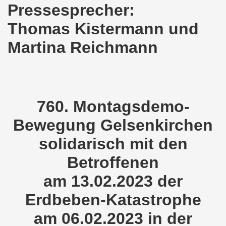
Pressesprecher:
demonstration ist bereit seit dem 22.08.2022 zu kämpfen un
Thomas Kistermann und
demonstration ruft auf am 22.08.2022 zum Protest und zum
Martina Reichmann
 Gelsenkirchener Montagsdemo-Bewegung: Stärken wir den a
wegung feierte am 11.07.2022 das 750. Jubiläum der 750
r 751. Gelsenkirchener Montagsdemo-Bewegung auf dem Hei
760. Montagsdemo-
2022 gegen Inflation, gegen Armut und gegen die Weltkrie
Bewegung Gelsenkirchen
solidarisch mit den
onstration mit bis zu etwa ca. 1.500 Teilnehmerinnen und T
Betroffenen
er Montagsdemo-Bewegung am 23.05.2022 - stärken wir den a
am 13.02.2023 der
eiligte mich aktiv am 01.05.2022 im Zeichen des Kampfes g
Erdbeben-Katastrophe
ler Rechte gleichermaßen bekämpfen am 28.03.2022 auf de
am 06.02.2023 in der
 Gelsenkirchener Montagsdemo-Bewegung - stärken wir den 