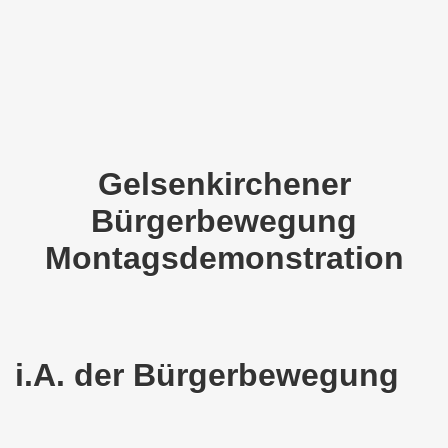
o-Bewegung als Korrespondenz veröffentlicht von Thomas 
kirchen solidarisiert sich am 10.07.2023 mit Jan Specht 
nkirchen am 10.07.2023 auf dem Heinrich-König-Platz um 1
o-Bewegung Gelsenkirchen sagt am 12.06.2023 „Nein“ zu A
Gelsenkirchener
kirchen am 12.06.2023 um 17.30 Uhr auf dem Heinrich-Köni
Bürgerbewegung
 der Befreiung vom Hitler-Faschismus - aktiver Widerstand 
Montagsdemonstration
auf dem Heinrich-König-Platz als Kundgebungsplatz ausges
nkirchen am 13.03.2023 ruft auf: Aktiver Widerstand gege
i.A. der Bürgerbewegung
kirchen solidarisch mit den Betroffenen am 13.02.2023 de
nkirchen am 13.02.2023: Aktiver Widerstand gegen die aku