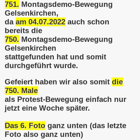
751.
Montagsdemo-Bewegung
025: 21 Jahre Gelsenkirchener Montagsdemo-Bewegung und 
Gelsenkirchen,
stration in Gelsenkirchen und es ist zeitgleich am 11.08.
da
am 04.07.2022
auch schon
bereits die
o-Bewegung hier bei uns in der Gelsenkirchener Innensta
750.
Montagsdemo-Bewegung
 Solidarität: Gelsenkirchener(innen) spenden 523,20 Euro
Gelsenkirchen
stattgefunden hat und somit
ner Montagsdemo-Bewegung am 12.05.2025 am Platz der Mont
durchgeführt wurde.
er Montagsdemo-Bewegung am 14.04.2025 auf dem Preuteplat
Gefeiert haben wir also somit
die
o-Bewegung am 10.03.2025 am Platz der Montagsdemo, ehe
750. Male
m aufstehen am 03.02.2025 gegen Rechts in Gelsenkirchen um
als Protest-Bewegung einfach nur
jetzt eine Woche später.
mo-Bewegung Gelsenkirchen am 13.01.2025 am Platz der Mon
Das 6. Foto
ganz unten (das letzte
o-Bewegung am 11.11.2024: Solidarität mit dem palästinen
Foto also ganz unten)
nstration solidarisiert sich am 14.10.2024 mit dem Volk v